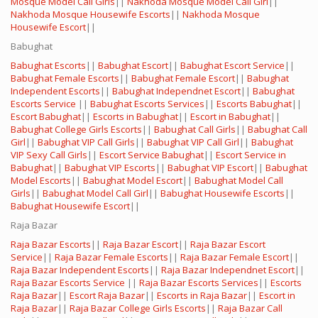
Mosque Model Call Girls
||
Nakhoda Mosque Model Call Girl
||
Nakhoda Mosque Housewife Escorts
||
Nakhoda Mosque
Housewife Escort
||
Babughat
Babughat Escorts
||
Babughat Escort
||
Babughat Escort Service
||
Babughat Female Escorts
||
Babughat Female Escort
||
Babughat
Independent Escorts
||
Babughat Independnet Escort
||
Babughat
Escorts Service
||
Babughat Escorts Services
||
Escorts Babughat
||
Escort Babughat
||
Escorts in Babughat
||
Escort in Babughat
||
Babughat College Girls Escorts
||
Babughat Call Girls
||
Babughat Call
Girl
||
Babughat VIP Call Girls
||
Babughat VIP Call Girl
||
Babughat
VIP Sexy Call Girls
||
Escort Service Babughat
||
Escort Service in
Babughat
||
Babughat VIP Escorts
||
Babughat VIP Escort
||
Babughat
Model Escorts
||
Babughat Model Escort
||
Babughat Model Call
Girls
||
Babughat Model Call Girl
||
Babughat Housewife Escorts
||
Babughat Housewife Escort
||
Raja Bazar
Raja Bazar Escorts
||
Raja Bazar Escort
||
Raja Bazar Escort
Service
||
Raja Bazar Female Escorts
||
Raja Bazar Female Escort
||
Raja Bazar Independent Escorts
||
Raja Bazar Independnet Escort
||
Raja Bazar Escorts Service
||
Raja Bazar Escorts Services
||
Escorts
Raja Bazar
||
Escort Raja Bazar
||
Escorts in Raja Bazar
||
Escort in
Raja Bazar
||
Raja Bazar College Girls Escorts
||
Raja Bazar Call