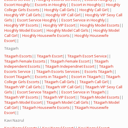
Escort Hooghly
||
Escorts in Hooghly
||
Escort in Hooghly
||
Hooghly
College Girls Escorts
||
Hooghly Call Girls
||
Hooghly Call Girl
||
Hooghly VIP Call Girls
||
Hooghly VIP Call Girl
||
Hooghly VIP Sexy Call
Girls
||
Escort Service Hooghly
||
Escort Service in Hooghly
||
Hooghly VIP Escorts
||
Hooghly VIP Escort
||
Hooghly Model Escorts
||
Hooghly Model Escort
||
Hooghly Model Call Girls
||
Hooghly Model
Call Girl
||
Hooghly Housewife Escorts
||
Hooghly Housewife
Escort
||
Titagarh
Titagarh Escorts
||
Titagarh Escort
||
Titagarh Escort Service
||
Titagarh Female Escorts
||
Titagarh Female Escort
||
Titagarh
Independent Escorts
||
Titagarh Independnet Escort
||
Titagarh
Escorts Service
||
Titagarh Escorts Services
||
Escorts Titagarh
||
Escort Titagarh
||
Escorts in Titagarh
||
Escort in Titagarh
||
Titagarh
College Girls Escorts
||
Titagarh Call Girls
||
Titagarh Call Girl
||
Titagarh VIP Call Girls
||
Titagarh VIP Call Girl
||
Titagarh VIP Sexy Call
Girls
||
Escort Service Titagarh
||
Escort Service in Titagarh
||
Titagarh VIP Escorts
||
Titagarh VIP Escort
||
Titagarh Model Escorts
||
Titagarh Model Escort
||
Titagarh Model Call Girls
||
Titagarh Model
Call Girl
||
Titagarh Housewife Escorts
||
Titagarh Housewife
Escort
||
Kavi Nazrul