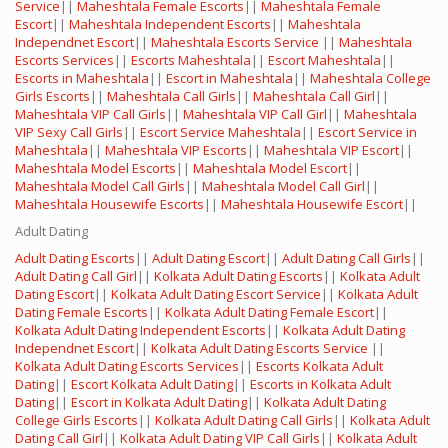
Service
||
Maheshtala Female Escorts
||
Maheshtala Female
Escort
||
Maheshtala Independent Escorts
||
Maheshtala
Independnet Escort
||
Maheshtala Escorts Service
||
Maheshtala
Escorts Services
||
Escorts Maheshtala
||
Escort Maheshtala
||
Escorts in Maheshtala
||
Escort in Maheshtala
||
Maheshtala College
Girls Escorts
||
Maheshtala Call Girls
||
Maheshtala Call Girl
||
Maheshtala VIP Call Girls
||
Maheshtala VIP Call Girl
||
Maheshtala
VIP Sexy Call Girls
||
Escort Service Maheshtala
||
Escort Service in
Maheshtala
||
Maheshtala VIP Escorts
||
Maheshtala VIP Escort
||
Maheshtala Model Escorts
||
Maheshtala Model Escort
||
Maheshtala Model Call Girls
||
Maheshtala Model Call Girl
||
Maheshtala Housewife Escorts
||
Maheshtala Housewife Escort
||
Adult Dating
Adult Dating Escorts
||
Adult Dating Escort
||
Adult Dating Call Girls
||
Adult Dating Call Girl
||
Kolkata Adult Dating Escorts
||
Kolkata Adult
Dating Escort
||
Kolkata Adult Dating Escort Service
||
Kolkata Adult
Dating Female Escorts
||
Kolkata Adult Dating Female Escort
||
Kolkata Adult Dating Independent Escorts
||
Kolkata Adult Dating
Independnet Escort
||
Kolkata Adult Dating Escorts Service
||
Kolkata Adult Dating Escorts Services
||
Escorts Kolkata Adult
Dating
||
Escort Kolkata Adult Dating
||
Escorts in Kolkata Adult
Dating
||
Escort in Kolkata Adult Dating
||
Kolkata Adult Dating
College Girls Escorts
||
Kolkata Adult Dating Call Girls
||
Kolkata Adult
Dating Call Girl
||
Kolkata Adult Dating VIP Call Girls
||
Kolkata Adult