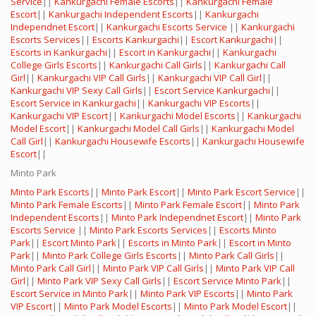
Service
||
Kankurgachi Female Escorts
||
Kankurgachi Female
Escort
||
Kankurgachi Independent Escorts
||
Kankurgachi
Independnet Escort
||
Kankurgachi Escorts Service
||
Kankurgachi
Escorts Services
||
Escorts Kankurgachi
||
Escort Kankurgachi
||
Escorts in Kankurgachi
||
Escort in Kankurgachi
||
Kankurgachi
College Girls Escorts
||
Kankurgachi Call Girls
||
Kankurgachi Call
Girl
||
Kankurgachi VIP Call Girls
||
Kankurgachi VIP Call Girl
||
Kankurgachi VIP Sexy Call Girls
||
Escort Service Kankurgachi
||
Escort Service in Kankurgachi
||
Kankurgachi VIP Escorts
||
Kankurgachi VIP Escort
||
Kankurgachi Model Escorts
||
Kankurgachi
Model Escort
||
Kankurgachi Model Call Girls
||
Kankurgachi Model
Call Girl
||
Kankurgachi Housewife Escorts
||
Kankurgachi Housewife
Escort
||
Minto Park
Minto Park Escorts
||
Minto Park Escort
||
Minto Park Escort Service
||
Minto Park Female Escorts
||
Minto Park Female Escort
||
Minto Park
Independent Escorts
||
Minto Park Independnet Escort
||
Minto Park
Escorts Service
||
Minto Park Escorts Services
||
Escorts Minto
Park
||
Escort Minto Park
||
Escorts in Minto Park
||
Escort in Minto
Park
||
Minto Park College Girls Escorts
||
Minto Park Call Girls
||
Minto Park Call Girl
||
Minto Park VIP Call Girls
||
Minto Park VIP Call
Girl
||
Minto Park VIP Sexy Call Girls
||
Escort Service Minto Park
||
Escort Service in Minto Park
||
Minto Park VIP Escorts
||
Minto Park
VIP Escort
||
Minto Park Model Escorts
||
Minto Park Model Escort
||