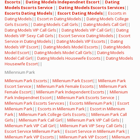
Escorts
||
Dating Models Independnet Escort
||
Dating
Models Escorts Service
||
Dating Models Escorts Services
||
Escorts Dating Models
||
Escort Dating Models
||
Escorts in
Dating Models
||
Escort in Dating Models
||
Dating Models College
Girls Escorts
||
Dating Models Call Girls
||
Dating Models Call Girl
||
Dating Models VIP Call Girls
||
Dating Models VIP Call Girl
||
Dating
Models VIP Sexy Call Girls
||
Escort Service Dating Models
||
Escort
Service in Dating Models
||
Dating Models VIP Escorts
||
Dating
Models VIP Escort
||
Dating Models Model Escorts
||
Dating Models
Model Escort
||
Dating Models Model Call Girls
||
Dating Models
Model Call Girl
||
Dating Models Housewife Escorts
||
Dating Models
Housewife Escort
||
Millennium Park
Millenium Park Escorts
||
Millenium Park Escort
||
Millenium Park
Escort Service
||
Millenium Park Female Escorts
||
Millenium Park
Female Escort
||
Millenium Park Independent Escorts
||
Millenium
Park Independnet Escort
||
Millenium Park Escorts Service
||
Millenium Park Escorts Services
||
Escorts Millenium Park
||
Escort
Millenium Park
||
Escorts in Millenium Park
||
Escort in Millenium
Park
||
Millenium Park College Girls Escorts
||
Millenium Park Call
Girls
||
Millenium Park Call Girl
||
Millenium Park VIP Call Girls
||
Millenium Park VIP Call Girl
||
Millenium Park VIP Sexy Call Girls
||
Escort Service Millenium Park
||
Escort Service in Millenium Park
||
Millenium Park VIP Escorts
||
Millenium Park VIP Escort
||
Millenium