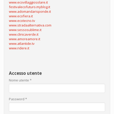
www.ecovillaggiosolare.it
festivalecofuturo.myblog.it
www.adomandarisponde.it
www.ecofiera.it
www.ecotecno.tv
www.stradaalternativa.com
www.sessosublime.it
www.clinicaverde.it
www.amoreamore.it
www.atlantide.tv
www.ridere.it
Accesso utente
Nome utente
*
Password
*