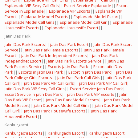
Call Girl
||
Esplanade VIP Call Girls
||
Esplanade VIP Call Girl
||
Esplanade VIP Sexy Call Girls
||
Escort Service Esplanade
||
Escort
Service in Esplanade
||
Esplanade VIP Escorts
||
Esplanade VIP
Escort
||
Esplanade Model Escorts
||
Esplanade Model Escort
||
Esplanade Model Call Girls
||
Esplanade Model Call Girl
||
Esplanade
Housewife Escorts
||
Esplanade Housewife Escort
||
jatin Das Park
jatin Das Park Escorts
||
jatin Das Park Escort
||
jatin Das Park Escort
Service
||
jatin Das Park Female Escorts
||
jatin Das Park Female
Escort
||
jatin Das Park Independent Escorts
||
jatin Das Park
Independnet Escort
||
jatin Das Park Escorts Service
||
jatin Das
Park Escorts Service
||
Escorts jatin Das Park
||
Escort jatin Das
Park
||
Escorts in jatin Das Park
||
Escort in jatin Das Park
||
jatin Das
Park College Girls Escorts
||
jatin Das Park Call Girls
||
jatin Das Park
Call Girl
||
jatin Das Park VIP Call Girls
||
jatin Das Park VIP Call Girl
||
jatin Das Park VIP Sexy Call Girls
||
Escort Service jatin Das Park
||
Escort Service in jatin Das Park
||
jatin Das Park VIP Escorts
||
jatin
Das Park VIP Escort
||
jatin Das Park Model Escorts
||
jatin Das Park
Model Escort
||
jatin Das Park Model Call Girls
||
jatin Das Park Model
Call Girl
||
jatin Das Park Housewife Escorts
||
jatin Das Park
Housewife Escort
||
Kankurgachi
Kankurgachi Escorts
||
Kankurgachi Escort
||
Kankurgachi Escort