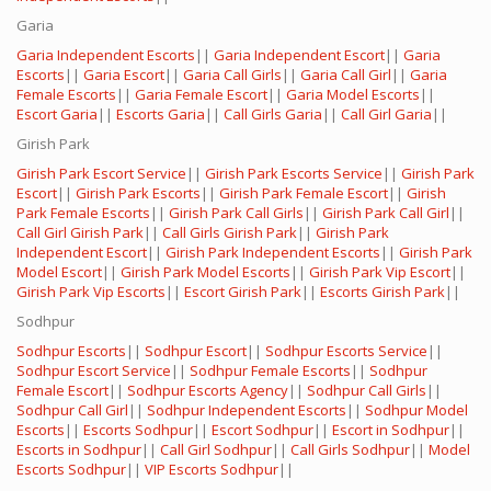
Garia
Garia Independent Escorts
||
Garia Independent Escort
||
Garia
Escorts
||
Garia Escort
||
Garia Call Girls
||
Garia Call Girl
||
Garia
Female Escorts
||
Garia Female Escort
||
Garia Model Escorts
||
Escort Garia
||
Escorts Garia
||
Call Girls Garia
||
Call Girl Garia
||
Girish Park
Girish Park Escort Service
||
Girish Park Escorts Service
||
Girish Park
Escort
||
Girish Park Escorts
||
Girish Park Female Escort
||
Girish
Park Female Escorts
||
Girish Park Call Girls
||
Girish Park Call Girl
||
Call Girl Girish Park
||
Call Girls Girish Park
||
Girish Park
Independent Escort
||
Girish Park Independent Escorts
||
Girish Park
Model Escort
||
Girish Park Model Escorts
||
Girish Park Vip Escort
||
Girish Park Vip Escorts
||
Escort Girish Park
||
Escorts Girish Park
||
Sodhpur
Sodhpur Escorts
||
Sodhpur Escort
||
Sodhpur Escorts Service
||
Sodhpur Escort Service
||
Sodhpur Female Escorts
||
Sodhpur
Female Escort
||
Sodhpur Escorts Agency
||
Sodhpur Call Girls
||
Sodhpur Call Girl
||
Sodhpur Independent Escorts
||
Sodhpur Model
Escorts
||
Escorts Sodhpur
||
Escort Sodhpur
||
Escort in Sodhpur
||
Escorts in Sodhpur
||
Call Girl Sodhpur
||
Call Girls Sodhpur
||
Model
Escorts Sodhpur
||
VIP Escorts Sodhpur
||