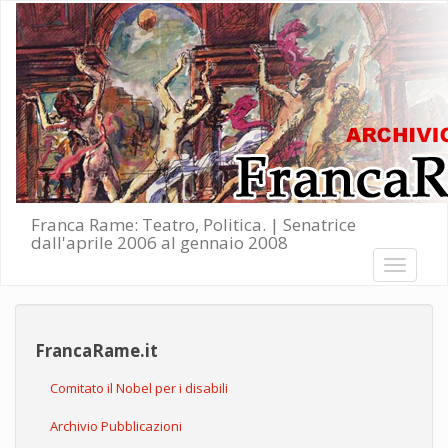
Salta al contenuto principale
Franca Rame: Teatro, Politica. | Senatrice
dall'aprile 2006 al gennaio 2008
Toggle
navigati
FrancaRame.it
Comitato il Nobel per i disabili
Archivio Pubblicazioni