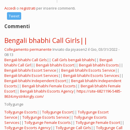
Accedi
o
registrati
per inserire commenti.
Tweet
Commenti
Bengali bhabhi Call Girls||
Collegamento permanente
Inviato da
piyasen2
il Gio, 03/31/2022 -
08:13
Bengali bhabhi Call Girls
||
Call Girls bengali bhabhi
||
Bengali
bhabhi Call Girl
||
Bengali bhabhi Escort
||
Bengali bhabhi Escorts
||
Bengali bhabhi Escort Service
||
Bengali bhabhi Escorts Service
||
Bengali bhabhi Escort Services
||
Bengali bhabhi Escorts Services
||
Bengali bhabhi Independent Escort
||
Bengali bhabhi Independent
Escorts
||
Bengali bhabhi Female Escorts
||
Bengali bhabhi Female
Escort
||
Bengali bhabhi Escorts Agency
|
https://site-6821196-5485-
8634.mystrikingly.com/
Tollygunge
Tollygunge Escorts
||
Tollygunge Escort
||
Tollygunge Escort
Service
||
Tollygunge Escorts Service
||
Tollygunge Escorts
Services
||
Tollygunge Female Escorts
||
Tollygunge Female Escort
||
Tollygunge Escorts Agency
||
Tollygunge Call Girls
||
Tollygunge Call