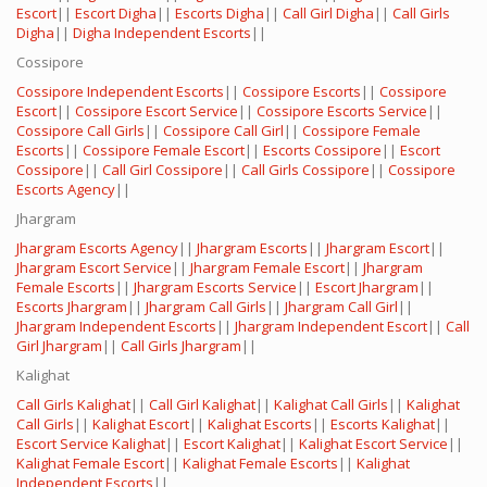
Escort
||
Escort Digha
||
Escorts Digha
||
Call Girl Digha
||
Call Girls
Digha
||
Digha Independent Escorts
||
Cossipore
Cossipore Independent Escorts
||
Cossipore Escorts
||
Cossipore
Escort
||
Cossipore Escort Service
||
Cossipore Escorts Service
||
Cossipore Call Girls
||
Cossipore Call Girl
||
Cossipore Female
Escorts
||
Cossipore Female Escort
||
Escorts Cossipore
||
Escort
Cossipore
||
Call Girl Cossipore
||
Call Girls Cossipore
||
Cossipore
Escorts Agency
||
Jhargram
Jhargram Escorts Agency
||
Jhargram Escorts
||
Jhargram Escort
||
Jhargram Escort Service
||
Jhargram Female Escort
||
Jhargram
Female Escorts
||
Jhargram Escorts Service
||
Escort Jhargram
||
Escorts Jhargram
||
Jhargram Call Girls
||
Jhargram Call Girl
||
Jhargram Independent Escorts
||
Jhargram Independent Escort
||
Call
Girl Jhargram
||
Call Girls Jhargram
||
Kalighat
Call Girls Kalighat
||
Call Girl Kalighat
||
Kalighat Call Girls
||
Kalighat
Call Girls
||
Kalighat Escort
||
Kalighat Escorts
||
Escorts Kalighat
||
Escort Service Kalighat
||
Escort Kalighat
||
Kalighat Escort Service
||
Kalighat Female Escort
||
Kalighat Female Escorts
||
Kalighat
Independent Escorts
||