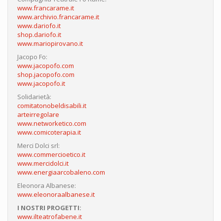
www.francarame.it
www.archivio.francarame.it
www.dariofo.it
shop.dariofo.it
www.mariopirovano.it
Jacopo Fo:
www.jacopofo.com
shop.jacopofo.com
www.jacopofo.it
Solidarietà:
comitatonobeldisabili.it
arteirregolare
www.networketico.com
www.comicoterapia.it
Merci Dolci srl:
www.commercioetico.it
www.mercidolci.it
www.energiaarcobaleno.com
Eleonora Albanese:
www.eleonoraalbanese.it
I NOSTRI PROGETTI:
www.ilteatrofabene.it