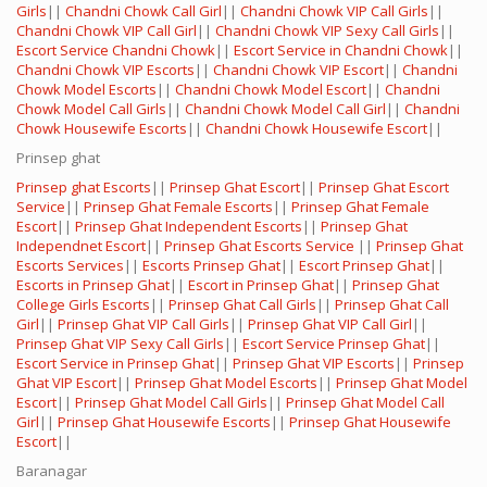
Girls
||
Chandni Chowk Call Girl
||
Chandni Chowk VIP Call Girls
||
Chandni Chowk VIP Call Girl
||
Chandni Chowk VIP Sexy Call Girls
||
Escort Service Chandni Chowk
||
Escort Service in Chandni Chowk
||
Chandni Chowk VIP Escorts
||
Chandni Chowk VIP Escort
||
Chandni
Chowk Model Escorts
||
Chandni Chowk Model Escort
||
Chandni
Chowk Model Call Girls
||
Chandni Chowk Model Call Girl
||
Chandni
Chowk Housewife Escorts
||
Chandni Chowk Housewife Escort
||
Prinsep ghat
Prinsep ghat Escorts
||
Prinsep Ghat Escort
||
Prinsep Ghat Escort
Service
||
Prinsep Ghat Female Escorts
||
Prinsep Ghat Female
Escort
||
Prinsep Ghat Independent Escorts
||
Prinsep Ghat
Independnet Escort
||
Prinsep Ghat Escorts Service
||
Prinsep Ghat
Escorts Services
||
Escorts Prinsep Ghat
||
Escort Prinsep Ghat
||
Escorts in Prinsep Ghat
||
Escort in Prinsep Ghat
||
Prinsep Ghat
College Girls Escorts
||
Prinsep Ghat Call Girls
||
Prinsep Ghat Call
Girl
||
Prinsep Ghat VIP Call Girls
||
Prinsep Ghat VIP Call Girl
||
Prinsep Ghat VIP Sexy Call Girls
||
Escort Service Prinsep Ghat
||
Escort Service in Prinsep Ghat
||
Prinsep Ghat VIP Escorts
||
Prinsep
Ghat VIP Escort
||
Prinsep Ghat Model Escorts
||
Prinsep Ghat Model
Escort
||
Prinsep Ghat Model Call Girls
||
Prinsep Ghat Model Call
Girl
||
Prinsep Ghat Housewife Escorts
||
Prinsep Ghat Housewife
Escort
||
Baranagar