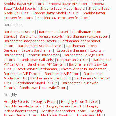
Shobha Bazar VIP Escorts
||
Shobha Bazar VIP Escort
||
Shobha
Bazar Model Escorts
||
Shobha Bazar Model Escort
||
Shobha Bazar
Model Call Girls
||
Shobha Bazar Model Call Girl
||
Shobha Bazar
Housewife Escorts
||
Shobha Bazar Housewife Escort
||
Bardhaman
Bardhaman Escorts
||
Bardhaman Escort
||
Bardhaman Escort
Service
||
Bardhaman Female Escorts
||
Bardhaman Female Escort
||
Bardhaman Independent Escorts
||
Bardhaman Independnet
Escort
||
Bardhaman Escorts Service
||
Bardhaman Escorts
Services
||
Escorts Bardhaman
||
Escort Bardhaman
||
Escorts in
Bardhaman
||
Escort in Bardhaman
||
Bardhaman College Girls
Escorts
||
Bardhaman Call Girls
||
Bardhaman Call Girl
||
Bardhaman
VIP Call Girls
||
Bardhaman VIP Call Girl
||
Bardhaman VIP Sexy Call
Girls
||
Escort Service Bardhaman
||
Escort Service in Bardhaman
||
Bardhaman VIP Escorts
||
Bardhaman VIP Escort
||
Bardhaman
Model Escorts
||
Bardhaman Model Escort
||
Bardhaman Model Call
Girls
||
Bardhaman Model Call Girl
||
Bardhaman Housewife
Escorts
||
Bardhaman Housewife Escort
||
Hooghly
Hooghly Escorts
||
Hooghly Escort
||
Hooghly Escort Service
||
Hooghly Female Escorts
||
Hooghly Female Escort
||
Hooghly
Independent Escorts
||
Hooghly Independnet Escort
||
Hooghly
Escorts Service
||
Hooghly Escorts Services
||
Escorts Hooghly
||