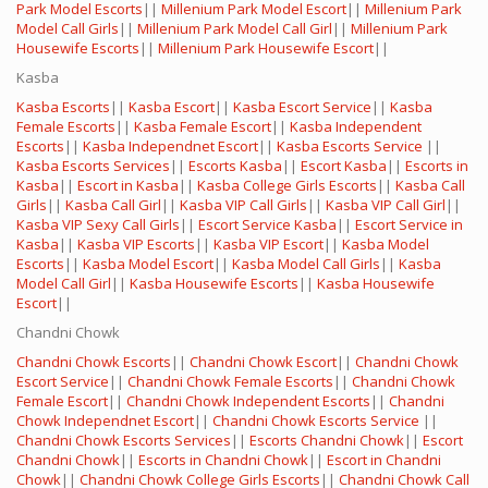
Park Model Escorts
||
Millenium Park Model Escort
||
Millenium Park
Model Call Girls
||
Millenium Park Model Call Girl
||
Millenium Park
Housewife Escorts
||
Millenium Park Housewife Escort
||
Kasba
Kasba Escorts
||
Kasba Escort
||
Kasba Escort Service
||
Kasba
Female Escorts
||
Kasba Female Escort
||
Kasba Independent
Escorts
||
Kasba Independnet Escort
||
Kasba Escorts Service
||
Kasba Escorts Services
||
Escorts Kasba
||
Escort Kasba
||
Escorts in
Kasba
||
Escort in Kasba
||
Kasba College Girls Escorts
||
Kasba Call
Girls
||
Kasba Call Girl
||
Kasba VIP Call Girls
||
Kasba VIP Call Girl
||
Kasba VIP Sexy Call Girls
||
Escort Service Kasba
||
Escort Service in
Kasba
||
Kasba VIP Escorts
||
Kasba VIP Escort
||
Kasba Model
Escorts
||
Kasba Model Escort
||
Kasba Model Call Girls
||
Kasba
Model Call Girl
||
Kasba Housewife Escorts
||
Kasba Housewife
Escort
||
Chandni Chowk
Chandni Chowk Escorts
||
Chandni Chowk Escort
||
Chandni Chowk
Escort Service
||
Chandni Chowk Female Escorts
||
Chandni Chowk
Female Escort
||
Chandni Chowk Independent Escorts
||
Chandni
Chowk Independnet Escort
||
Chandni Chowk Escorts Service
||
Chandni Chowk Escorts Services
||
Escorts Chandni Chowk
||
Escort
Chandni Chowk
||
Escorts in Chandni Chowk
||
Escort in Chandni
Chowk
||
Chandni Chowk College Girls Escorts
||
Chandni Chowk Call