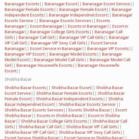
Baranagar Escorts
||
Baranagar Escort
||
Baranagar Escort Service
||
Baranagar Female Escorts
||
Baranagar Female Escort
||
Baranagar
Independent Escorts
||
Baranagar Independnet Escort
||
Baranagar
Escorts Service
||
Baranagar Escorts Services
||
Escorts
Baranagar
||
Escort Baranagar
||
Escorts in Baranagar
||
Escort in
Baranagar
||
Baranagar College Girls Escorts
||
Baranagar Call
Girls
||
Baranagar Call Girl
||
Baranagar VIP Call Girls
||
Baranagar
VIP Call Girl
||
Baranagar VIP Sexy Call Girls
||
Escort Service
Baranagar
||
Escort Service in Baranagar
||
Baranagar VIP Escorts
||
Baranagar VIP Escort
||
Baranagar Model Escorts
||
Baranagar
Model Escort
||
Baranagar Model Call Girls
||
Baranagar Model Call
Girl
||
Baranagar Housewife Escorts
||
Baranagar Housewife
Escort
||
Shobha Bazar
Shobha Bazar Escorts
||
Shobha Bazar Escort
||
Shobha Bazar
Escort Service
||
Shobha Bazar Female Escorts
||
Shobha Bazar
Female Escort
||
Shobha Bazar Independent Escorts
||
Shobha
Bazar Independnet Escort
||
Shobha Bazar Escorts Service
||
Shobha Bazar Escorts Services
||
Escorts Shobha Bazar
||
Escort
Shobha Bazar
||
Escorts in Shobha Bazar
||
Escort in Shobha
Bazar
||
Shobha Bazar College Girls Escorts
||
Shobha Bazar Call
Girls
||
Shobha Bazar Call Girl
||
Shobha Bazar VIP Call Girls
||
Shobha Bazar VIP Call Girl
||
Shobha Bazar VIP Sexy Call Girls
||
Escort Service Shobha Bazar
||
Escort Service in Shobha Bazar
||