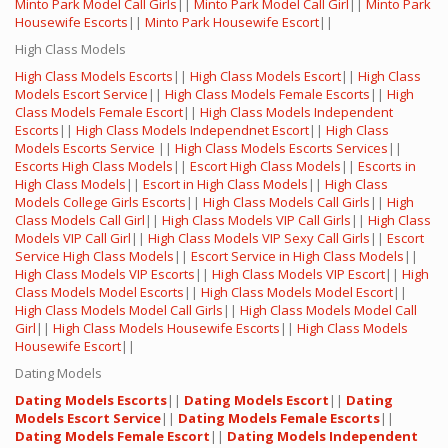
Minto Park Model Call Girls
||
Minto Park Model Call Girl
||
Minto Park
Housewife Escorts
||
Minto Park Housewife Escort
||
High Class Models
High Class Models Escorts
||
High Class Models Escort
||
High Class
Models Escort Service
||
High Class Models Female Escorts
||
High
Class Models Female Escort
||
High Class Models Independent
Escorts
||
High Class Models Independnet Escort
||
High Class
Models Escorts Service
||
High Class Models Escorts Services
||
Escorts High Class Models
||
Escort High Class Models
||
Escorts in
High Class Models
||
Escort in High Class Models
||
High Class
Models College Girls Escorts
||
High Class Models Call Girls
||
High
Class Models Call Girl
||
High Class Models VIP Call Girls
||
High Class
Models VIP Call Girl
||
High Class Models VIP Sexy Call Girls
||
Escort
Service High Class Models
||
Escort Service in High Class Models
||
High Class Models VIP Escorts
||
High Class Models VIP Escort
||
High
Class Models Model Escorts
||
High Class Models Model Escort
||
High Class Models Model Call Girls
||
High Class Models Model Call
Girl
||
High Class Models Housewife Escorts
||
High Class Models
Housewife Escort
||
Dating Models
Dating Models Escorts
||
Dating Models Escort
||
Dating
Models Escort Service
||
Dating Models Female Escorts
||
Dating Models Female Escort
||
Dating Models Independent