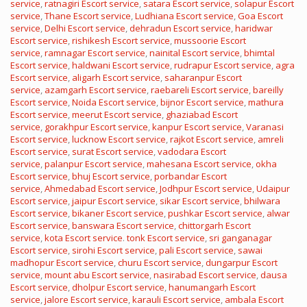
service
,
ratnagiri Escort service
,
satara Escort service
,
solapur Escort
service
,
Thane Escort service
,
Ludhiana Escort service
,
Goa Escort
service
,
Delhi Escort service
,
dehradun Escort service
,
haridwar
Escort service
,
rishikesh Escort service
,
mussoorie Escort
service
,
ramnagar Escort service
,
nainital Escort service
,
bhimtal
Escort service
,
haldwani Escort service
,
rudrapur Escort service
,
agra
Escort service
,
aligarh Escort service
,
saharanpur Escort
service
,
azamgarh Escort service
,
raebareli Escort service
,
bareilly
Escort service
,
Noida Escort service
,
bijnor Escort service
,
mathura
Escort service
,
meerut Escort service
,
ghaziabad Escort
service
,
gorakhpur Escort service
,
kanpur Escort service
,
Varanasi
Escort service
,
lucknow Escort service
,
rajkot Escort service
,
amreli
Escort service
,
surat Escort service
,
vadodara Escort
service
,
palanpur Escort service
,
mahesana Escort service
,
okha
Escort service
,
bhuj Escort service
,
porbandar Escort
service
,
Ahmedabad Escort service
,
Jodhpur Escort service
,
Udaipur
Escort service
,
jaipur Escort service
,
sikar Escort service
,
bhilwara
Escort service
,
bikaner Escort service
,
pushkar Escort service
,
alwar
Escort service
,
banswara Escort service
,
chittorgarh Escort
service
,
kota Escort service
.
tonk Escort service
,
sri ganganagar
Escort service
,
sirohi Escort service
,
pali Escort service
,
sawai
madhopur Escort service
,
churu Escort service
,
dungarpur Escort
service
,
mount abu Escort service
,
nasirabad Escort service
,
dausa
Escort service
,
dholpur Escort service
,
hanumangarh Escort
service
,
jalore Escort service
,
karauli Escort service
,
ambala Escort