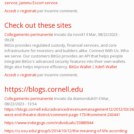
service
,
Jammu Escort service
Accedi
o
registrati
per inserire commenti.
Check out these sites
Collegamento permanente
Inviato da
novid1
il Mar, 08/22/2023 -
09:28
BitGo provides regulated custody, financial services, and core
infrastructure for investors and builders alike. Connect With Us. Who
we serve. Our customers BitGo provides an API that helps people
integrate BitGo's advanced security features into their own wallets.
Bitgo also helps improve efficiency.
BitGo Wallet
|
Xdefi Wallet
Accedi
o
registrati
per inserire commenti.
https://blogs.cornell.edu
Collegamento permanente
Inviato da
diamonduk01
il Mar,
08/22/2023 - 13:54
https://blogs.cornell.edu/advancedrevenuemanagement12/2012/03/26
west-end-theatre-district/comment-page-173/#comment-243441
https://www.indiegogo.com/individuals/33880944
https://u.osu.edu/group5/2014/10/12/the-meaning-of-life-according-