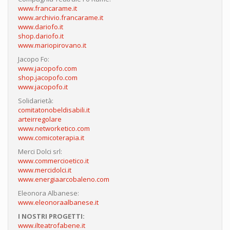
www.francarame.it
www.archivio.francarame.it
www.dariofo.it
shop.dariofo.it
www.mariopirovano.it
Jacopo Fo:
www.jacopofo.com
shop.jacopofo.com
www.jacopofo.it
Solidarietà:
comitatonobeldisabili.it
arteirregolare
www.networketico.com
www.comicoterapia.it
Merci Dolci srl:
www.commercioetico.it
www.mercidolci.it
www.energiaarcobaleno.com
Eleonora Albanese:
www.eleonoraalbanese.it
I NOSTRI PROGETTI:
www.ilteatrofabene.it