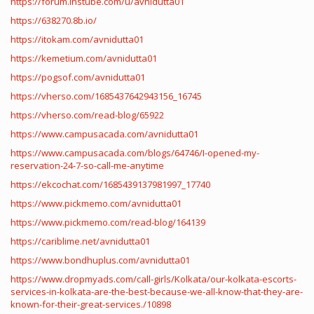
https://forum.instube.com/u/avnidutta01
https://638270.8b.io/
https://itokam.com/avnidutta01
https://kemetium.com/avnidutta01
https://pogsof.com/avnidutta01
https://vherso.com/1685437642943156_16745
https://vherso.com/read-blog/65922
https://www.campusacada.com/avnidutta01
https://www.campusacada.com/blogs/64746/I-opened-my-
reservation-24-7-so-call-me-anytime
https://ekcochat.com/1685439137981997_17740
https://www.pickmemo.com/avnidutta01
https://www.pickmemo.com/read-blog/164139
https://cariblime.net/avnidutta01
https://www.bondhuplus.com/avnidutta01
https://www.dropmyads.com/call-girls/Kolkata/our-kolkata-escorts-
services-in-kolkata-are-the-best-because-we-all-know-that-they-are-
known-for-their-great-services./10898