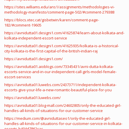
https://sites.williams.edu/ans1/assignments/methodologies-vi-
methodology-manifesto/comment-page-502/#comment-279388
https://blocs.xtec.cat/gisbetwin/karen/comment-page-
182/#comment-19605
https://avnidutta01.designi1.com/41625874/learn-about-kolkata-and-
kolkata-independent-escort-service
https://avnidutta01.designi1.com/41625935/kolkata-is-a-historical-
city-kolkata-is-the-first-capital-of-the-british-indian-raj
https://avnidutta01.designi1.com/
https://avnidutta01.aioblogs.com/73345431/avni-dutta-kolkata-
escorts-service-and-in-our-independent-call-girls-model-female-
escort-services
https://avnidutta01.luwebs.com/24373711/independent-kolkata-
escorts-give-your-life-a-new-romantic-beautiful-place-for-you
https://avnidutta01.luwebs.com/
https://avnidutta01.blog-mall.com/24602805/only-the-educated-girl-
handles-all-kinds-of-situations-for-our-customer-service
https://medium.com/@avniduttaseo1/only-the-educated-girl-
handles-all-kinds-of-situations-for-our-customer-service-in-kolkata-
escorts-b404d7862cac