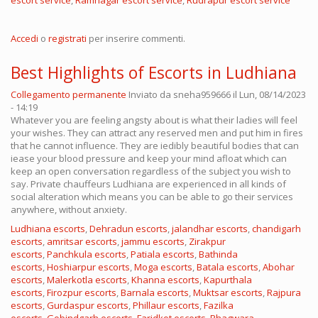
escort service
,
Ramnagar escort service
,
Rudrapur escort service
Accedi
o
registrati
per inserire commenti.
Best Highlights of Escorts in Ludhiana
Collegamento permanente
Inviato da
sneha959666
il Lun, 08/14/2023
- 14:19
Whatever you are feeling angsty about is what their ladies will feel
your wishes. They can attract any reserved men and put him in fires
that he cannot influence. They are iedibly beautiful bodies that can
iease your blood pressure and keep your mind afloat which can
keep an open conversation regardless of the subject you wish to
say. Private chauffeurs Ludhiana are experienced in all kinds of
social alteration which means you can be able to go their services
anywhere, without anxiety.
Ludhiana escorts
,
Dehradun escorts
,
jalandhar escorts
,
chandigarh
escorts
,
amritsar escorts
,
jammu escorts
,
Zirakpur
escorts
,
Panchkula escorts
,
Patiala escorts
,
Bathinda
escorts
,
Hoshiarpur escorts
,
Moga escorts
,
Batala escorts
,
Abohar
escorts
,
Malerkotla escorts
,
Khanna escorts
,
Kapurthala
escorts
,
Firozpur escorts
,
Barnala escorts
,
Muktsar escorts
,
Rajpura
escorts
,
Gurdaspur escorts
,
Phillaur escorts
,
Fazilka