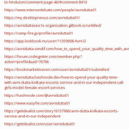
to-hinduism/comment-page-46/#comment-8410
https://www.intensedebate.com/people/avnidutta01
https://my.desktopnexus.com/avnidutta01/
https://avniduttaseo1s-organization.gitbook.io/untitled/
https://camp-fire.jp/profile/avnidutta01
https://app.lookbook.nu/user/11359008-Avni-D
https://avnidutta.simdif.com/how_to_spend_your_quality_time_with_avn
https://forum.codeigniter.com/member.php?
action=profile&uid=76766
https://bookmarketmaven.com/user/avnidutta01/submitted
https://avnidutta.hashnode.dev/how-to-spend-your-quality-time-
with-avni-dutta-kolkata-escorts-service-and-in-our-independent-call-
girls-model-female-escort-services
https://hashnode.com/@avnidutta01
https://www.easyfie.com/avnidutta01
https://getidealist.com/story16137966/avni-dutta-kolkata-escorts-
service-and-in-our-independent
https://getidealist.com/user/avnidutta01