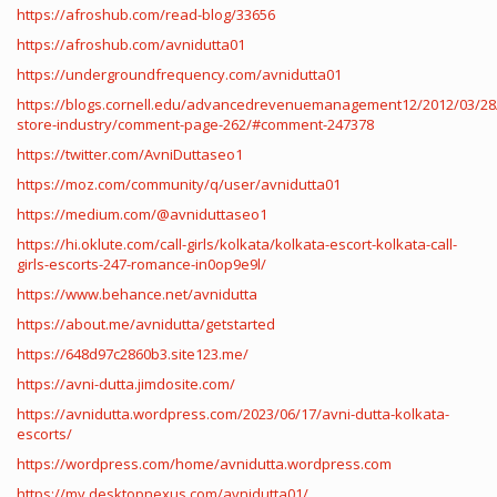
https://afroshub.com/read-blog/33656
https://afroshub.com/avnidutta01
https://undergroundfrequency.com/avnidutta01
https://blogs.cornell.edu/advancedrevenuemanagement12/2012/03/28
store-industry/comment-page-262/#comment-247378
https://twitter.com/AvniDuttaseo1
https://moz.com/community/q/user/avnidutta01
https://medium.com/@avniduttaseo1
https://hi.oklute.com/call-girls/kolkata/kolkata-escort-kolkata-call-
girls-escorts-247-romance-in0op9e9l/
https://www.behance.net/avnidutta
https://about.me/avnidutta/getstarted
https://648d97c2860b3.site123.me/
https://avni-dutta.jimdosite.com/
https://avnidutta.wordpress.com/2023/06/17/avni-dutta-kolkata-
escorts/
https://wordpress.com/home/avnidutta.wordpress.com
https://my.desktopnexus.com/avnidutta01/