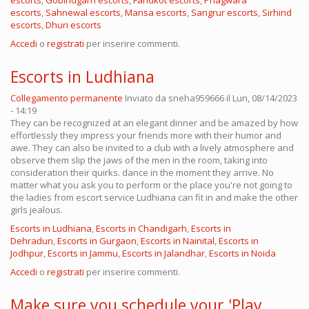
escorts
,
Gobindgarh escorts
,
Faridkot escorts
,
Phagwara
escorts
,
Sahnewal escorts
,
Mansa escorts
,
Sangrur escorts
,
Sirhind
escorts
,
Dhuri escorts
Accedi
o
registrati
per inserire commenti.
Escorts in Ludhiana
Collegamento permanente
Inviato da
sneha959666
il Lun, 08/14/2023
- 14:19
They can be recognized at an elegant dinner and be amazed by how
effortlessly they impress your friends more with their humor and
awe. They can also be invited to a club with a lively atmosphere and
observe them slip the jaws of the men in the room, taking into
consideration their quirks. dance in the moment they arrive. No
matter what you ask you to perform or the place you're not going to
the ladies from escort service Ludhiana can fit in and make the other
girls jealous.
Escorts in Ludhiana
,
Escorts in Chandigarh
,
Escorts in
Dehradun
,
Escorts in Gurgaon
,
Escorts in Nainital
,
Escorts in
Jodhpur
,
Escorts in Jammu
,
Escorts in Jalandhar
,
Escorts in Noida
Accedi
o
registrati
per inserire commenti.
Make sure you schedule your 'Play