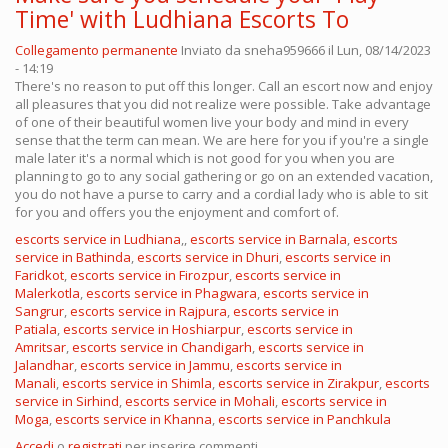
Time' with Ludhiana Escorts To
Collegamento permanente
Inviato da
sneha959666
il Lun, 08/14/2023
- 14:19
There's no reason to put off this longer. Call an escort now and enjoy
all pleasures that you did not realize were possible. Take advantage
of one of their beautiful women live your body and mind in every
sense that the term can mean. We are here for you if you're a single
male later it's a normal which is not good for you when you are
planning to go to any social gathering or go on an extended vacation,
you do not have a purse to carry and a cordial lady who is able to sit
for you and offers you the enjoyment and comfort of.
escorts service in Ludhiana
,,
escorts service in Barnala
,
escorts
service in Bathinda
,
escorts service in Dhuri
,
escorts service in
Faridkot
,
escorts service in Firozpur
,
escorts service in
Malerkotla
,
escorts service in Phagwara
,
escorts service in
Sangrur
,
escorts service in Rajpura
,
escorts service in
Patiala
,
escorts service in Hoshiarpur
,
escorts service in
Amritsar
,
escorts service in Chandigarh
,
escorts service in
Jalandhar
,
escorts service in Jammu
,
escorts service in
Manali
,
escorts service in Shimla
,
escorts service in Zirakpur
,
escorts
service in Sirhind
,
escorts service in Mohali
,
escorts service in
Moga
,
escorts service in Khanna
,
escorts service in Panchkula
Accedi
o
registrati
per inserire commenti.