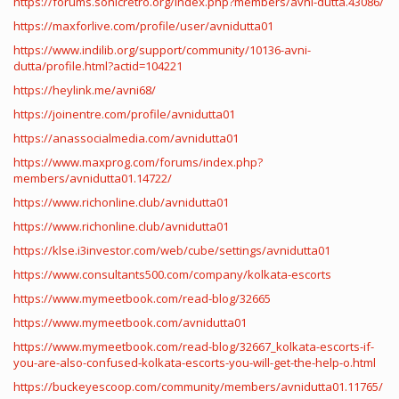
https://forums.sonicretro.org/index.php?members/avni-dutta.43086/
https://maxforlive.com/profile/user/avnidutta01
https://www.indilib.org/support/community/10136-avni-
dutta/profile.html?actid=104221
https://heylink.me/avni68/
https://joinentre.com/profile/avnidutta01
https://anassocialmedia.com/avnidutta01
https://www.maxprog.com/forums/index.php?
members/avnidutta01.14722/
https://www.richonline.club/avnidutta01
https://www.richonline.club/avnidutta01
https://klse.i3investor.com/web/cube/settings/avnidutta01
https://www.consultants500.com/company/kolkata-escorts
https://www.mymeetbook.com/read-blog/32665
https://www.mymeetbook.com/avnidutta01
https://www.mymeetbook.com/read-blog/32667_kolkata-escorts-if-
you-are-also-confused-kolkata-escorts-you-will-get-the-help-o.html
https://buckeyescoop.com/community/members/avnidutta01.11765/