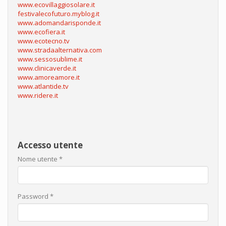
www.ecovillaggiosolare.it
festivalecofuturo.myblog.it
www.adomandarisponde.it
www.ecofiera.it
www.ecotecno.tv
www.stradaalternativa.com
www.sessosublime.it
www.clinicaverde.it
www.amoreamore.it
www.atlantide.tv
www.ridere.it
Accesso utente
Nome utente
*
Password
*