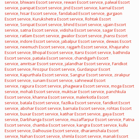
service
,
bhiwani Escort service
,
rewari Escort service
,
palwal Escort
service
,
panipat Escort service
,
jind Escort service
,
karnal Escort
service
,
hisar Escort service
,
faridabad Escort service
,
gurgaon
Escort service
,
Kurukshetra Escort service
,
Rohtak Escort
service
,
Sonipat Escort service
,
bhind Escort service
,
ujjain Escort
service
,
satna Escort service
,
vidisha Escort service
,
sagar Escort
service
,
ratlam Escort service
,
gwalior Escort service
,
jhansi Escort
service
,
indore Escort service
,
jabalpur Escort service
,
dewas Escort
service
,
neemuch Escort service
,
rajgarh Escort service
,
Khajuraho
Escort service
,
Bhopal Escort service
,
Itarsi Escort service
,
bathinda
Escort service
,
patiala Escort service
,
chandigarh Escort
service
,
amritsar Escort service
,
jalandhar Escort service
,
Faridkot
Escort service
,
Firozpur Escort service
,
Gurdaspur Escort
service
,
Kapurthala Escort service
,
Sangrur Escort service
,
zirakpur
Escort service
,
sunam Escort service
,
sahnewal Escort
service
,
rajpura Escort service
,
phagwara Escort service
,
moga Escort
service
,
mohali Escort service
,
muktsar Escort service
,
panchkula
Escort service
,
khanna Escort service
,
malerkotla Escort
service
,
batala Escort service
,
fazilka Escort service
,
faridkot Escort
service
,
abohar Escort service
,
barnala Escort service
,
rohtas Escort
service
,
buxar Escort service
,
katihar Escort service
,
gaya Escort
service
,
Darbhanga Escort service
,
muzaffarpur Escort service
,
Patna
Escort service
,
chamba Escort service
,
kangra Escort service
,
kullu
Escort service
,
Dalhousie Escort service
,
dharamshala Escort
service
,
Nahan Escort service
,
shimla Escort service
,
manali Escort