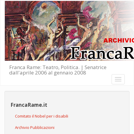
Salta al contenuto principale
Franca Rame: Teatro, Politica. | Senatrice
dall'aprile 2006 al gennaio 2008
Toggle
navigati
FrancaRame.it
Comitato il Nobel per i disabili
Archivio Pubblicazioni