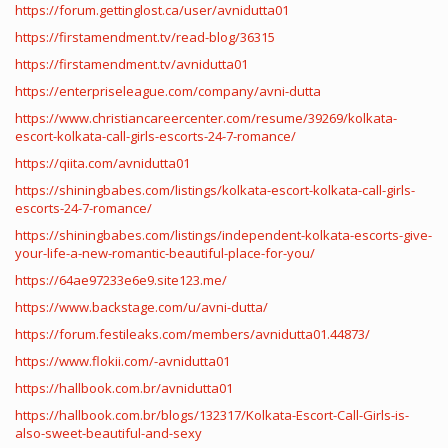
https://forum.gettinglost.ca/user/avnidutta01
https://firstamendment.tv/read-blog/36315
https://firstamendment.tv/avnidutta01
https://enterpriseleague.com/company/avni-dutta
https://www.christiancareercenter.com/resume/39269/kolkata-
escort-kolkata-call-girls-escorts-24-7-romance/
https://qiita.com/avnidutta01
https://shiningbabes.com/listings/kolkata-escort-kolkata-call-girls-
escorts-24-7-romance/
https://shiningbabes.com/listings/independent-kolkata-escorts-give-
your-life-a-new-romantic-beautiful-place-for-you/
https://64ae97233e6e9.site123.me/
https://www.backstage.com/u/avni-dutta/
https://forum.festileaks.com/members/avnidutta01.44873/
https://www.flokii.com/-avnidutta01
https://hallbook.com.br/avnidutta01
https://hallbook.com.br/blogs/132317/Kolkata-Escort-Call-Girls-is-
also-sweet-beautiful-and-sexy