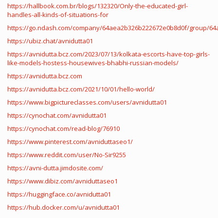
https://hallbook.com.br/blogs/132320/Only-the-educated-girl-
handles-all-kinds-of-situations-for
https://go.ndash.com/company/64aea2b326b222672e0b8d0f/group/64
https://ubiz.chat/avnidutta01
https://avnidutta.bcz.com/2023/07/13/kolkata-escorts-have-top-girls-
like-models-hostess-housewives-bhabhi-russian-models/
https://avnidutta.bcz.com
https://avnidutta.bcz.com/2021/10/01/hello-world/
https://www.bigpictureclasses.com/users/avnidutta01
https://cynochat.com/avnidutta01
https://cynochat.com/read-blog/76910
https://www.pinterest.com/avniduttaseo1/
https://www.reddit.com/user/No-Sir9255
https://avni-dutta.jimdosite.com/
https://www.dibiz.com/avniduttaseo1
https://huggingface.co/avnidutta01
https://hub.docker.com/u/avnidutta01