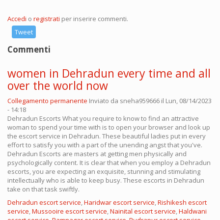
Accedi
o
registrati
per inserire commenti.
Tweet
Commenti
women in Dehradun every time and all
over the world now
Collegamento permanente
Inviato da
sneha959666
il Lun, 08/14/2023
- 14:18
Dehradun Escorts What you require to know to find an attractive
woman to spend your time with is to open your browser and look up
the escort service in Dehradun. These beautiful ladies put in every
effort to satisfy you with a part of the unending angst that you've.
Dehradun Escorts are masters at getting men physically and
psychologically content. It is clear that when you employ a Dehradun
escorts, you are expecting an exquisite, stunning and stimulating
intellectually who is able to keep busy. These escorts in Dehradun
take on that task swiftly.
Dehradun escort service
,
Haridwar escort service
,
Rishikesh escort
service
,
Mussooire escort service
,
Nainital escort service
,
Haldwani