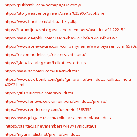
https://pubhtml5.com/homepage/qxomy/
https://storyweaver.org.in/en/users/823905?bookShelf
https://www.findit.com/ufrbuarbkiyulkp
https://forum.ljubavni-oglasnik.net/members/avnidutta01.22215/
https://www.deepblu.com/user/64ba56c65bfe764406fb9439/
https://www.abnewswire.com/companyname/www.piyasen.com_95902.
https://escortmodels.org/escort/avni-dutta/
https://globalcatalog.com/kolkataescorts.us
https://www.sociomix.com/u/avni-dutta/
https://www.sex-bomb.com/girls/girl-profile/avni-dutta-kolkata-india-
40292.html
https://gitlab.aicrowd.com/avni_dutta
https://www.fenews.co.uk/members/avnidutta/profile/
https://www.renderosity.com/users/id:1383532
https://www.jobgate18.com/kolkata/talent-pool/avni-dutta
https://startacus.net/members/view/avnidutta01
https://myanimelist.net/profile/avnidutta