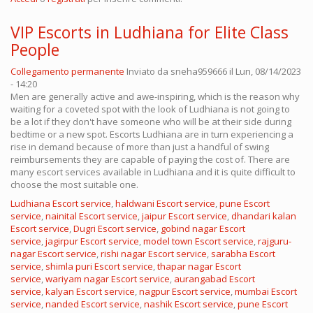
VIP Escorts in Ludhiana for Elite Class
People
Collegamento permanente
Inviato da
sneha959666
il Lun, 08/14/2023
- 14:20
Men are generally active and awe-inspiring, which is the reason why
waiting for a coveted spot with the look of Ludhiana is not going to
be a lot if they don't have someone who will be at their side during
bedtime or a new spot. Escorts Ludhiana are in turn experiencing a
rise in demand because of more than just a handful of swing
reimbursements they are capable of paying the cost of. There are
many escort services available in Ludhiana and it is quite difficult to
choose the most suitable one.
Ludhiana Escort service
,
haldwani Escort service
,
pune Escort
service
,
nainital Escort service
,
jaipur Escort service
,
dhandari kalan
Escort service
,
Dugri Escort service
,
gobind nagar Escort
service
,
jagirpur Escort service
,
model town Escort service
,
rajguru-
nagar Escort service
,
rishi nagar Escort service
,
sarabha Escort
service
,
shimla puri Escort service
,
thapar nagar Escort
service
,
wariyam nagar Escort service
,
aurangabad Escort
service
,
kalyan Escort service
,
nagpur Escort service
,
mumbai Escort
service
,
nanded Escort service
,
nashik Escort service
,
pune Escort