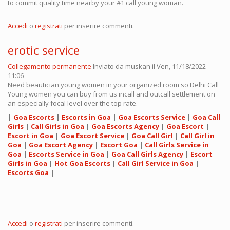
to commit quality time nearby your #1 call young woman.
Accedi
o
registrati
per inserire commenti.
erotic service
Collegamento permanente
Inviato da
muskan
il Ven, 11/18/2022 -
11:06
Need beautician young women in your organized room so Delhi Call
Young women you can buy from us incall and outcall settlement on
an especially focal level over the top rate.
|
Goa Escorts
|
Escorts in Goa
|
Goa Escorts Service
|
Goa Call
Girls
|
Call Girls in Goa
|
Goa Escorts Agency
|
Goa Escort
|
Escort in Goa
|
Goa Escort Service
|
Goa Call Girl
|
Call Girl in
Goa
|
Goa Escort Agency
|
Escort Goa
|
Call Girls Service in
Goa
|
Escorts Service in Goa
|
Goa Call Girls Agency
|
Escort
Girls in Goa
|
Hot Goa Escorts
|
Call Girl Service in Goa
|
Escorts Goa
|
Accedi
o
registrati
per inserire commenti.