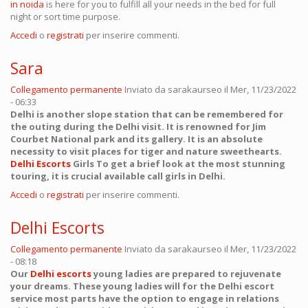
in noida
is here for you to fulfill all your needs in the bed for full
night or sort time purpose.
Accedi
o
registrati
per inserire commenti.
Sara
Collegamento permanente
Inviato da
sarakaurseo
il Mer, 11/23/2022
- 06:33
Delhi is another slope station that can be remembered for
the outing during the Delhi visit. It is renowned for Jim
Courbet National park and its gallery. It is an absolute
necessity to visit places for tiger and nature sweethearts.
Delhi Escorts
Girls To get a brief look at the most stunning
touring, it is crucial available call girls in Delhi.
Accedi
o
registrati
per inserire commenti.
Delhi Escorts
Collegamento permanente
Inviato da
sarakaurseo
il Mer, 11/23/2022
- 08:18
Our
Delhi escorts
young ladies are prepared to rejuvenate
your dreams. These young ladies will for the Delhi escort
service most parts have the option to engage in relations