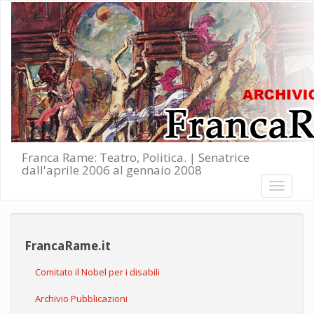
Salta al contenuto principale
Franca Rame: Teatro, Politica. | Senatrice
dall'aprile 2006 al gennaio 2008
Toggle
navigati
FrancaRame.it
Comitato il Nobel per i disabili
Archivio Pubblicazioni