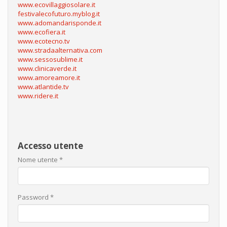
www.ecovillaggiosolare.it
festivalecofuturo.myblog.it
www.adomandarisponde.it
www.ecofiera.it
www.ecotecno.tv
www.stradaalternativa.com
www.sessosublime.it
www.clinicaverde.it
www.amoreamore.it
www.atlantide.tv
www.ridere.it
Accesso utente
Nome utente
*
Password
*