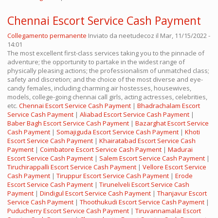
Chennai Escort Service Cash Payment
Collegamento permanente
Inviato da
neetudecoz
il Mar, 11/15/2022 -
14:01
The most excellent first-class services taking you to the pinnacle of
adventure; the opportunity to partake in the widest range of
physically pleasing actions; the professionalism of unmatched class;
safety and discretion; and the choice of the most diverse and eye-
candy females, including charming air hostesses, housewives,
models, college-going chennai call girls, acting actresses, celebrities,
etc.
Chennai Escort Service Cash Payment
|
Bhadrachalam Escort
Service Cash Payment
|
Aliabad Escort Service Cash Payment
|
Baber Bagh Escort Service Cash Payment
|
Bazarghat Escort Service
Cash Payment
|
Somajiguda Escort Service Cash Payment
|
Khoti
Escort Service Cash Payment
|
Khairatabad Escort Service Cash
Payment
|
Coimbatore Escort Service Cash Payment
|
Madurai
Escort Service Cash Payment
|
Salem Escort Service Cash Payment
|
Tiruchirappalli Escort Service Cash Payment
|
Vellore Escort Service
Cash Payment
|
Tiruppur Escort Service Cash Payment
|
Erode
Escort Service Cash Payment
|
Tirunelveli Escort Service Cash
Payment
|
Dindigul Escort Service Cash Payment
|
Thanjavur Escort
Service Cash Payment
|
Thoothukudi Escort Service Cash Payment
|
Puducherry Escort Service Cash Payment
|
Tiruvannamalai Escort