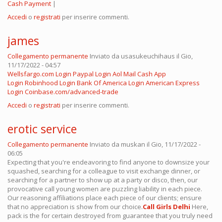
Cash Payment
|
Accedi
o
registrati
per inserire commenti.
james
Collegamento permanente
Inviato da
usasukeuchihaus
il Gio,
11/17/2022 - 04:57
Wellsfargo.com Login
Paypal Login
Aol Mail
Cash App
Login
Robinhood Login
Bank Of America Login
American Express
Login
Coinbase.com/advanced-trade
Accedi
o
registrati
per inserire commenti.
erotic service
Collegamento permanente
Inviato da
muskan
il Gio, 11/17/2022 -
06:05
Expecting that you're endeavoring to find anyone to downsize your
squashed, searching for a colleague to visit exchange dinner, or
searching for a partner to show up at a party or disco, then, our
provocative call young women are puzzling liability in each piece.
Our reasoning affiliations place each piece of our clients; ensure
that no appreciation is show from our choice.
Call Girls Delhi
Here,
pack is the for certain destroyed from guarantee that you truly need