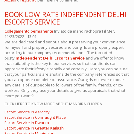
Accedi
o
registrati
per inserire commenti.
BOOK LOW-RATE INDEPENDENT DELHI
ESCORTS SERVICE
Collegamento permanente
Inviato da
mandirachopra1
il Mer,
11/23/2022 - 13:01
We are dedicated and serious about preserving your convenience
for myself and properly secured and our girls are properly expert
according to our company recommendations. The top-rated
busty
Independent Delhi Escorts Service
and we offer to know
that suitability is the key to our services so that our clients can
appreciate their lifestyle rapidly and certainly. Here you can be sure
that your particulars are shut inside the company references so that
you can appear complete of assurance. Our girls not ever expose
any details of our people to followers of the family, friends, or co-
workers. Only they use your details to give us appraisals that what
more you want?
CLICK HERE TO KNOW MORE ABOUT MANDIRA CHOPRA
Escort Service in Aerocity
Escort Service in Connaught Place
Escort Service in Dwarka
Escort Service in Greater Kailash
Escort Service in Mahipalpur