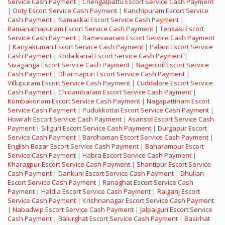
Service Cash Payment
|
Chengalpattu Escort Service Cash Payment
|
Ooty Escort Service Cash Payment
|
Kanchipuram Escort Service
Cash Payment
|
Namakkal Escort Service Cash Payment
|
Ramanathapuram Escort Service Cash Payment
|
Tenkasi Escort
Service Cash Payment
|
Rameswaram Escort Service Cash Payment
|
Kanyakumari Escort Service Cash Payment
|
Palani Escort Service
Cash Payment
|
Kodaikanal Escort Service Cash Payment
|
Sivaganga Escort Service Cash Payment
|
Nagercoil Escort Service
Cash Payment
|
Dharmapuri Escort Service Cash Payment
|
Villupuram Escort Service Cash Payment
|
Cuddalore Escort Service
Cash Payment
|
Chidambaram Escort Service Cash Payment
|
Kumbakonam Escort Service Cash Payment
|
Nagapattinam Escort
Service Cash Payment
|
Pudukkottai Escort Service Cash Payment
|
Howrah Escort Service Cash Payment
|
Asansol Escort Service Cash
Payment
|
Siliguri Escort Service Cash Payment
|
Durgapur Escort
Service Cash Payment
|
Bardhaman Escort Service Cash Payment
|
English Bazar Escort Service Cash Payment
|
Baharampur Escort
Service Cash Payment
|
Habra Escort Service Cash Payment
|
Kharagpur Escort Service Cash Payment
|
Shantipur Escort Service
Cash Payment
|
Dankuni Escort Service Cash Payment
|
Dhulian
Escort Service Cash Payment
|
Ranaghat Escort Service Cash
Payment
|
Haldia Escort Service Cash Payment
|
Raiganj Escort
Service Cash Payment
|
Krishnanagar Escort Service Cash Payment
|
Nabadwip Escort Service Cash Payment
|
Jalpaiguri Escort Service
Cash Payment
|
Balurghat Escort Service Cash Payment
|
Basirhat