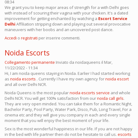
08:34
We grant you to keep major areas of strength for a with Delhi goes
with instead of scouring their vagina with your chicken. It's a dated
improvement for getting enchanted by watching a
Escort Service
Delhi
Affiliation stripping down and playing out several provocative
maneuvers with her boobs and an uncovered post dance.
Accedi
o
registrati
per inserire commenti.
Noida Escorts
Collegamento permanente
Inviato da
noidaqueens
il Mar,
11/22/2022 - 11:34
Hi, I am noida queens staying in Noida. Earlier I had started working
as
noida escorts
. Currently I have my own agency for
noida escort
and all over Delhi NCR.
Noida Queens is the most popular
noida escorts service
and whole
Delhi NCR. You will get 100% satisfaction from our
noida call girls
.
They are very open minded. You can take them for a Romantic Night,
Bachelor Party, Pool Party, Water Park, Disco, Pub, Long Travel, For a
cinema etc and they will give you company in each and every single
moment that you will enjoy the best moment of your life.
Sex is the most wonderful happiness in our life. If you are not happy
in the bed with life partner then do not be hesitate to call us.
escorts