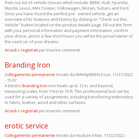
from our list of vehicle choices which include: BMW, Audi, Hyundai,
Mazda, Lexus, Mini Cooper, Volkswagen, Nissan, Subaru and Ford.
Once you have found the perfect pre - owned vehicle, get an
overview of its features and history by clicking on "Check out this
Vehicle" button located on the product details page. Fill out the form
with your personal information and payment information, confirm
your choice, and in a few short hours you will be the proud owner of
the used car of your dreams.
Accedi
o
registrati
per inserire commenti.
Branding Iron
Collegamento permanente
Inviato da
MAHAJABEEN
il Lun, 11/21/2022
- 15:07
A Electric
Branding Iron
Iron heats up to 12 in. and beyond,
measuring scales from 1/4 in to 10 ft. This professional tool can be
used for a variety of assignments, including transferring embroidery
to fabric, leather, wood and other surfaces.
Accedi
o
registrati
per inserire commenti.
erotic service
Collegamento permanente
Inviato da
muskan
il Mar, 11/22/2022 -