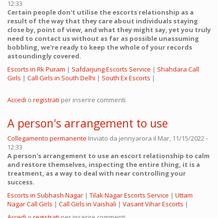
12:33
Certain people don't utilise the escorts relationship as a
result of the way that they care about individuals staying
close by, point of view, and what they might say, yet you truly
need to contact us without as far as possible unassuming
bobbling, we're ready to keep the whole of your records
astoundingly covered.
Escorts in Rk Puram
|
Safdarjung Escorts Service
|
Shahdara Call
Girls
|
Call Girls in South Delhi
|
South Ex Escorts
|
Accedi
o
registrati
per inserire commenti.
A person's arrangement to use
Collegamento permanente
Inviato da
jennyarora
il Mar, 11/15/2022 -
12:33
A person's arrangement to use an escort relationship to calm
and restore themselves, inspecting the entire thing, it is a
treatment, as a way to deal with near controlling your
success.
Escorts in Subhash Nagar
|
Tilak Nagar Escorts Service
|
Uttam
Nagar Call Girls
|
Call Girls in Vaishali
|
Vasant Vihar Escorts
|
Accedi
o
registrati
per inserire commenti.