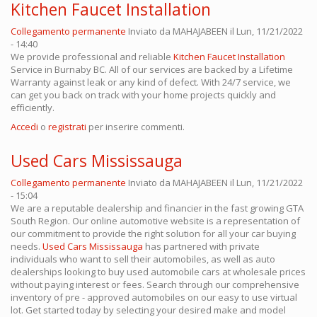
Kitchen Faucet Installation
Collegamento permanente
Inviato da
MAHAJABEEN
il Lun, 11/21/2022
- 14:40
We provide professional and reliable
Kitchen Faucet Installation
Service in Burnaby BC. All of our services are backed by a Lifetime
Warranty against leak or any kind of defect. With 24/7 service, we
can get you back on track with your home projects quickly and
efficiently.
Accedi
o
registrati
per inserire commenti.
Used Cars Mississauga
Collegamento permanente
Inviato da
MAHAJABEEN
il Lun, 11/21/2022
- 15:04
We are a reputable dealership and financier in the fast growing GTA
South Region. Our online automotive website is a representation of
our commitment to provide the right solution for all your car buying
needs.
Used Cars Mississauga
has partnered with private
individuals who want to sell their automobiles, as well as auto
dealerships looking to buy used automobile cars at wholesale prices
without paying interest or fees. Search through our comprehensive
inventory of pre - approved automobiles on our easy to use virtual
lot. Get started today by selecting your desired make and model