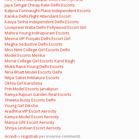
Jaya Sehgal Cheap Rate Delhi Escorts
Kalpna Connaught Place Independent Escorts
Kanika Delhi Flight Attendant Escort
Kavya Sinha Independent Delhi Escorts
Lovepreet Walia Delhi Pollywood Escort Girl
Mahira Young Indirapuram Escorts
Meena VIP Punjabi Delhi Escort Girl
Megha Seductive Delhi Escorts
Miss Nimi College Girl Escorts Delhi
Model Escorts Menka
Monal College Girl Escorts Karol Bagh
Mukti Rana Young Delhi Escorts
Nina Bhatt Model Escorts Delhi
Nitya Saket ImMature Escorts
Okhla Girl Karishma
Priti Model Escorts Janakpuri
Ramya Rajouri Garden Real Escorts
Shweta Busty Escorts Delhi
Young Girl Diksha
Aradhna VIP Escort Aerocity
Kamya Model Escort Aerocity
Manya GFE Escort Aerocity
Shriya Lesbian Escort Aerocity
Accedi
o
registrati
per inserire commenti.