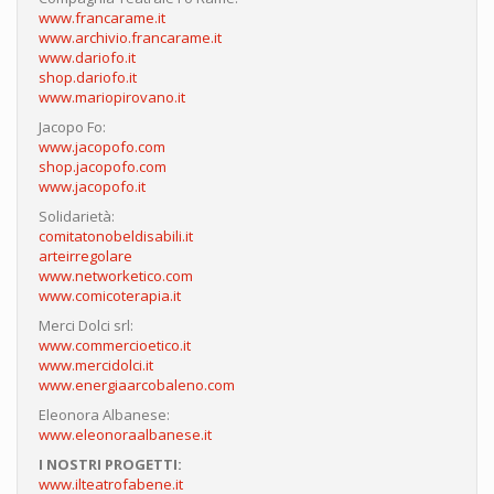
www.francarame.it
www.archivio.francarame.it
www.dariofo.it
shop.dariofo.it
www.mariopirovano.it
Jacopo Fo:
www.jacopofo.com
shop.jacopofo.com
www.jacopofo.it
Solidarietà:
comitatonobeldisabili.it
arteirregolare
www.networketico.com
www.comicoterapia.it
Merci Dolci srl:
www.commercioetico.it
www.mercidolci.it
www.energiaarcobaleno.com
Eleonora Albanese:
www.eleonoraalbanese.it
I NOSTRI PROGETTI:
www.ilteatrofabene.it