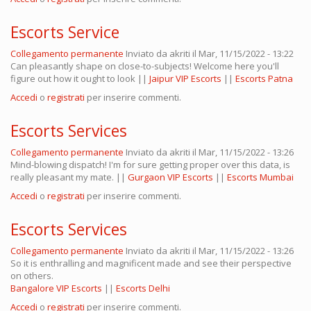
Escorts Service
Collegamento permanente
Inviato da
akriti
il Mar, 11/15/2022 - 13:22
Can pleasantly shape on close-to-subjects! Welcome here you'll
figure out how it ought to look ||
Jaipur VIP Escorts
||
Escorts Patna
Accedi
o
registrati
per inserire commenti.
Escorts Services
Collegamento permanente
Inviato da
akriti
il Mar, 11/15/2022 - 13:26
Mind-blowing dispatch! I'm for sure getting proper over this data, is
really pleasant my mate. ||
Gurgaon VIP Escorts
||
Escorts Mumbai
Accedi
o
registrati
per inserire commenti.
Escorts Services
Collegamento permanente
Inviato da
akriti
il Mar, 11/15/2022 - 13:26
So it is enthralling and magnificent made and see their perspective
on others.
Bangalore VIP Escorts
||
Escorts Delhi
Accedi
o
registrati
per inserire commenti.