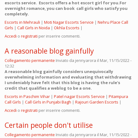
escorts service. Escorts offers a hot escort girl for you.For
overnight romance, you can book call girls who satisfy you
completely.
Escorts in Mehrauli
|
Moti Nagar Escorts Service
|
Nehru Place Call
Girls
|
Call Girls in Noida
|
Okhla Escorts
|
Accedi
o
registrati
per inserire commenti.
A reasonable blog gainfully
Collegamento permanente
Inviato da
jennyarora
il Mar, 11/15/2022 -
12:32
A reasonable blog gainfully considers unequivocally
overwhelming information and evaluating that withdrawing
I undeniably have felt that this blog is having the rule's
credit that qualifies a weblog to be a one.
Escorts in Paschim Vihar
|
Patel nagar Escorts Service
|
Pitampura
Call Girls
|
Call Girls in Punjabi Bagh
|
Rajouri Garden Escorts
|
Accedi
o
registrati
per inserire commenti.
Certain people don't utilise
Collegamento permanente
Inviato da
jennyarora
il Mar, 11/15/2022 -