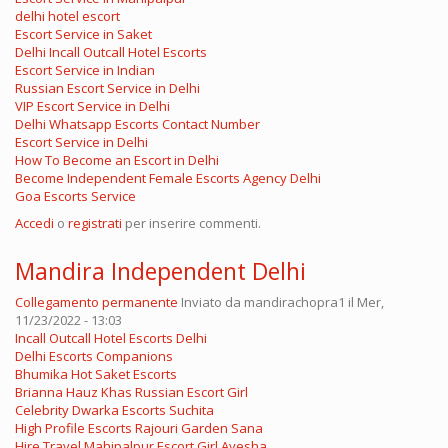
delhi hotel escort
Escort Service in Saket
Delhi Incall Outcall Hotel Escorts
Escort Service in Indian
Russian Escort Service in Delhi
VIP Escort Service in Delhi
Delhi Whatsapp Escorts Contact Number
Escort Service in Delhi
How To Become an Escort in Delhi
Become Independent Female Escorts Agency Delhi
Goa Escorts Service
Accedi
o
registrati
per inserire commenti.
Mandira Independent Delhi
Collegamento permanente
Inviato da
mandirachopra1
il Mer,
11/23/2022 - 13:03
Incall Outcall Hotel Escorts Delhi
Delhi Escorts Companions
Bhumika Hot Saket Escorts
Brianna Hauz Khas Russian Escort Girl
Celebrity Dwarka Escorts Suchita
High Profile Escorts Rajouri Garden Sana
Hire Travel Mahipalpur Escort Girl Ayesha