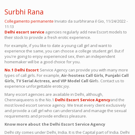
Surbhi Rana
Collegamento permanente
Inviato da
surbhirana
il Gio, 11/24/2022 -
11:13
Delhi escort service
agencies regularly add new Escort models to
their stock to provide a fresh erotic experience.
For example, if you like to date a young call girl and want to
experience the same, you can choose a college student girl. But if
you're going to enjoy experienced sex, then an independent
homemaker will be a good choice for you.
No.1 Delhi Escort
Service Agency can provide you with many more
types of call girls. For example,
Air-hostess Call Girls, Punjabi Call
Girls, TV Serial Actress, and VIP Model Call Girl
s. Contact us to
experience unforgettable erotic joy.
Many escort agencies are available in Delhi, although,
Chennaiqueens is the No.1
Delhi Escort Service Agency
and the
most loved escort service agency. We treat every client exclusively
and provide a call girl who can understand and manage the sexual
requirements and provide endless pleasure.
Know more about the Delhi Escort Service Agency
Delhi city comes under Delhi, India. It is the Capital part of India. Delhi