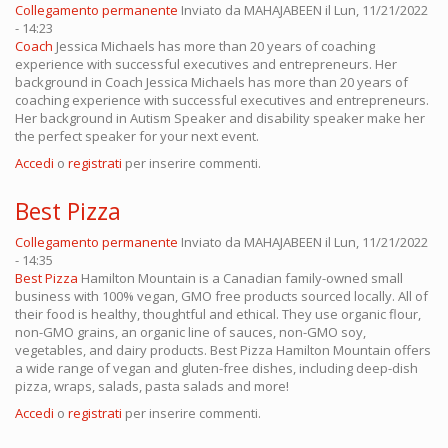
Collegamento permanente
Inviato da
MAHAJABEEN
il Lun, 11/21/2022
- 14:23
Coach
Jessica Michaels has more than 20 years of coaching
experience with successful executives and entrepreneurs. Her
background in Coach Jessica Michaels has more than 20 years of
coaching experience with successful executives and entrepreneurs.
Her background in Autism Speaker and disability speaker make her
the perfect speaker for your next event.
Accedi
o
registrati
per inserire commenti.
Best Pizza
Collegamento permanente
Inviato da
MAHAJABEEN
il Lun, 11/21/2022
- 14:35
Best Pizza
Hamilton Mountain is a Canadian family-owned small
business with 100% vegan, GMO free products sourced locally. All of
their food is healthy, thoughtful and ethical. They use organic flour,
non-GMO grains, an organic line of sauces, non-GMO soy,
vegetables, and dairy products. Best Pizza Hamilton Mountain offers
a wide range of vegan and gluten-free dishes, including deep-dish
pizza, wraps, salads, pasta salads and more!
Accedi
o
registrati
per inserire commenti.