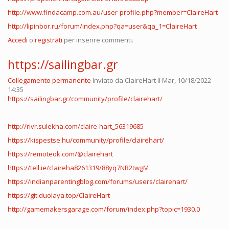
http://www.findacamp.com.au/user-profile.php?member=ClaireHart
http://lipinbor.ru/forum/index.php?qa=user&qa_1=ClaireHart
Accedi
o
registrati
per inserire commenti.
https://sailingbar.gr
Collegamento permanente
Inviato da
ClaireHart
il Mar, 10/18/2022 -
14:35
https://sailingbar.gr/community/profile/clairehart/
http://rivr.sulekha.com/claire-hart_56319685
https://kispestse.hu/community/profile/clairehart/
https://remoteok.com/@clairehart
https://tell.ie/claireha8261319/88yq7NB2twgM
https://indianparentingblog.com/forums/users/clairehart/
https://git.duolaya.top/ClaireHart
http://gamemakersgarage.com/forum/index.php?topic=1930.0