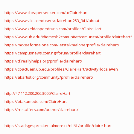
https://www.cheaperseeker.com/u/ClaireHart
https://www.viki.com/users/clairehart253_941/about
https://www.zeldaspeedruns.com/profiles/ClaireHart
https://www.ub.edu/idiomesb2comunitat/comunitat/profile/clairehart/
https://mckeeformalone.com/letstalkmalone/profile/clairehart/
https://campusnews.com.ng/forum/profile/clairehart
https://tf.reallyhelps.org/profile/clairehart/
https://coactuem.ub.edu/profiles/ClaireHart/activity?locale=en
https://akartist.org/community/profile/clairehart/
http://47.112.200.206:3000/ClaireHart
https://otakumode.com/ClaireHart
https://rnstaffers.com/author/clairehart/
https://stadsgesprekken.almere.nl/nl-NL/profile/claire-hart