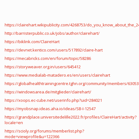
https://clairehart.wikipublicity.com/4268753/do_you_know_about_the_2
http://barristerpublic.co.uk/jobs/author/clairehart/
https://biklink.com/ClaireHart
https://devnet.kentico.com/users/517892/claire-hart
https://mecabricks.com/en/forum/topic/58286
https://storyweaver.org.in/users/645412
https://www.medialab-matadero.es/en/users/clairehart
https://globalhealthtrainingcentre.tghn.org/community/members/63053
https://windowsarea.de/mitglieder/clairehart/
https://xoops.ec-cube.net/userinfo.php?uid=284021
https://myobsnap.ideas.aha.io/ideas/SB-I-12547
https://grandplace.universitedelille2022.fr/profiles/ClaireHart/activity?
locale=en
https://scioly.org/forums/memberlist.php?
mode=viewprofile&u=122366