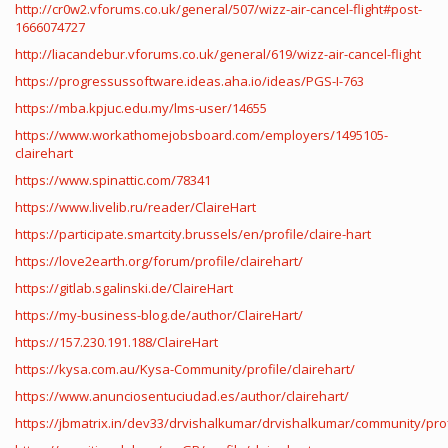
http://cr0w2.vforums.co.uk/general/507/wizz-air-cancel-flight#post-
1666074727
http://liacandebur.vforums.co.uk/general/619/wizz-air-cancel-flight
https://progressussoftware.ideas.aha.io/ideas/PGS-I-763
https://mba.kpjuc.edu.my/lms-user/14655
https://www.workathomejobsboard.com/employers/1495105-
clairehart
https://www.spinattic.com/78341
https://www.livelib.ru/reader/ClaireHart
https://participate.smartcity.brussels/en/profile/claire-hart
https://love2earth.org/forum/profile/clairehart/
https://gitlab.sgalinski.de/ClaireHart
https://my-business-blog.de/author/ClaireHart/
https://157.230.191.188/ClaireHart
https://kysa.com.au/Kysa-Community/profile/clairehart/
https://www.anunciosentuciudad.es/author/clairehart/
https://jbmatrix.in/dev33/drvishalkumar/drvishalkumar/community/profi