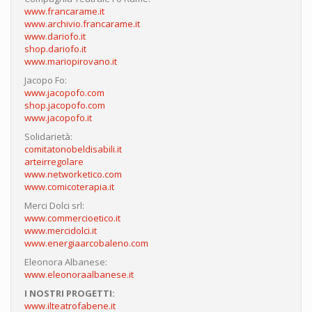
www.francarame.it
www.archivio.francarame.it
www.dariofo.it
shop.dariofo.it
www.mariopirovano.it
Jacopo Fo:
www.jacopofo.com
shop.jacopofo.com
www.jacopofo.it
Solidarietà:
comitatonobeldisabili.it
arteirregolare
www.networketico.com
www.comicoterapia.it
Merci Dolci srl:
www.commercioetico.it
www.mercidolci.it
www.energiaarcobaleno.com
Eleonora Albanese:
www.eleonoraalbanese.it
I NOSTRI PROGETTI:
www.ilteatrofabene.it