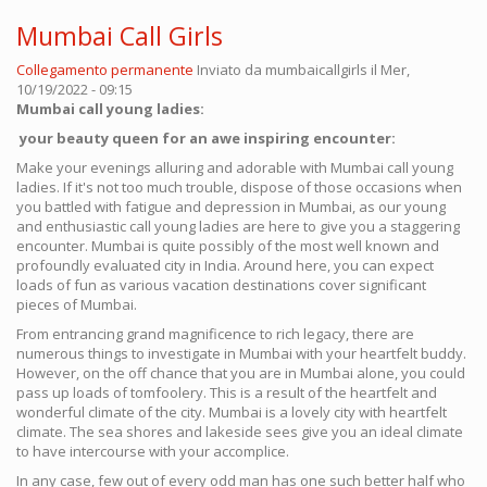
Mumbai Call Girls
Collegamento permanente
Inviato da
mumbaicallgirls
il Mer,
10/19/2022 - 09:15
Mumbai call young ladies:
your beauty queen for an awe inspiring encounter:
Make your evenings alluring and adorable with Mumbai call young
ladies. If it's not too much trouble, dispose of those occasions when
you battled with fatigue and depression in Mumbai, as our young
and enthusiastic call young ladies are here to give you a staggering
encounter. Mumbai is quite possibly of the most well known and
profoundly evaluated city in India. Around here, you can expect
loads of fun as various vacation destinations cover significant
pieces of Mumbai.
From entrancing grand magnificence to rich legacy, there are
numerous things to investigate in Mumbai with your heartfelt buddy.
However, on the off chance that you are in Mumbai alone, you could
pass up loads of tomfoolery. This is a result of the heartfelt and
wonderful climate of the city. Mumbai is a lovely city with heartfelt
climate. The sea shores and lakeside sees give you an ideal climate
to have intercourse with your accomplice.
In any case, few out of every odd man has one such better half who