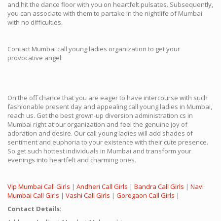
and hit the dance floor with you on heartfelt pulsates. Subsequently,
you can associate with them to partake in the nightlife of Mumbai
with no difficulties.
Contact Mumbai call young ladies organization to get your
provocative angel:
On the off chance that you are eager to have intercourse with such
fashionable present day and appealing call young ladies in Mumbai,
reach us. Get the best grown-up diversion administration cs in
Mumbai right at our organization and feel the genuine joy of
adoration and desire. Our call young ladies will add shades of
sentiment and euphoria to your existence with their cute presence.
So get such hottest individuals in Mumbai and transform your
evenings into heartfelt and charming ones.
Vip Mumbai Call Girls
|
Andheri Call Girls
|
Bandra Call Girls
|
Navi
Mumbai Call Girls
|
Vashi Call Girls
|
Goregaon Call Girls
|
Contact Details: