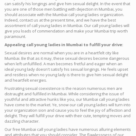
can satisfy his longings and give him sexual delight. In the event that
you are one of those men battling with dejection in Mumbai, you
should associate with the Mumbai call young ladies organization.
Indeed, contact us at the present time, and we have the best
assortment of call young ladies in Mumbai. Our call young ladies will
give you loads of commendation and make your Mumbai trip worth
paramount.
Appealing call young ladies in Mumbai to fulfill your drive:
Sexual desires are normal when you are in a heartfelt city like
Mumbai. Be that as it may, these sexual desires become dangerous
when left unfulfilled. A man becomes fretful and eager when an
ideal young lady doesn't satisfy his sexual longings. He feels upset
and restless when no young lady is there to give him sexual delight
and heartfelt energies.
Frustrating sexual coexistence is the reason numerous men are
distraught and fulfilled in Mumbai. While considering the issue of
youthful and attractive hunks like you, our Mumbai call young ladies
have come to the market. Ye, snow our call young ladies will turn into
your organization sion and cause you to feel the joy of affection and
delight. They will fulfill your drive with their cute, tempting moves and
dazzling character.
Our free Mumbai call young ladies have numerous alluring elements
and attributes that you should consider. The flawlessness of our