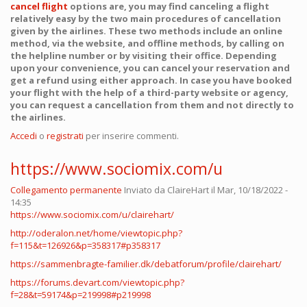
cancel flight
options are, you may find canceling a flight
relatively easy by the two main procedures of cancellation
given by the airlines. These two methods include an online
method, via the website, and offline methods, by calling on
the helpline number or by visiting their office. Depending
upon your convenience, you can cancel your reservation and
get a refund using either approach. In case you have booked
your flight with the help of a third-party website or agency,
you can request a cancellation from them and not directly to
the airlines.
Accedi
o
registrati
per inserire commenti.
https://www.sociomix.com/u
Collegamento permanente
Inviato da
ClaireHart
il Mar, 10/18/2022 -
14:35
https://www.sociomix.com/u/clairehart/
http://oderalon.net/home/viewtopic.php?
f=115&t=126926&p=358317#p358317
https://sammenbragte-familier.dk/debatforum/profile/clairehart/
https://forums.devart.com/viewtopic.php?
f=28&t=59174&p=219998#p219998