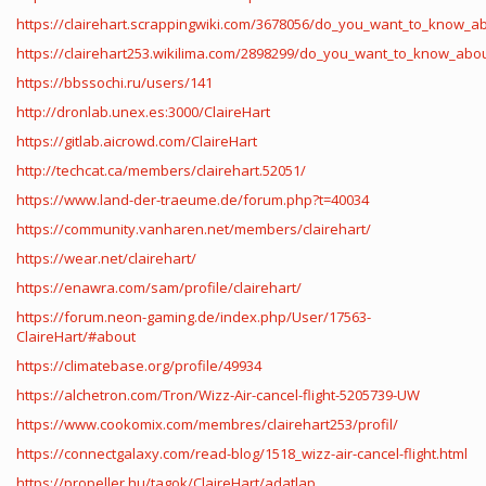
https://clairehart.scrappingwiki.com/3678056/do_you_want_to_know_ab
https://clairehart253.wikilima.com/2898299/do_you_want_to_know_abou
https://bbssochi.ru/users/141
http://dronlab.unex.es:3000/ClaireHart
https://gitlab.aicrowd.com/ClaireHart
http://techcat.ca/members/clairehart.52051/
https://www.land-der-traeume.de/forum.php?t=40034
https://community.vanharen.net/members/clairehart/
https://wear.net/clairehart/
https://enawra.com/sam/profile/clairehart/
https://forum.neon-gaming.de/index.php/User/17563-
ClaireHart/#about
https://climatebase.org/profile/49934
https://alchetron.com/Tron/Wizz-Air-cancel-flight-5205739-UW
https://www.cookomix.com/membres/clairehart253/profil/
https://connectgalaxy.com/read-blog/1518_wizz-air-cancel-flight.html
https://propeller.hu/tagok/ClaireHart/adatlap