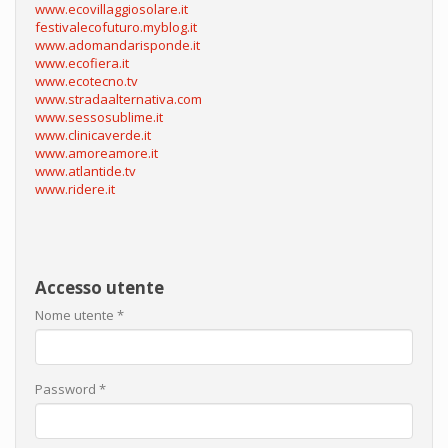
www.ecovillaggiosolare.it
festivalecofuturo.myblog.it
www.adomandarisponde.it
www.ecofiera.it
www.ecotecno.tv
www.stradaalternativa.com
www.sessosublime.it
www.clinicaverde.it
www.amoreamore.it
www.atlantide.tv
www.ridere.it
Accesso utente
Nome utente
*
Password
*