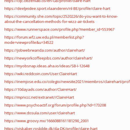
https://cqc.citizenlab.co/en-GB/profile/claire-hart
https://deeljeidee.sport.vlaanderen/nl-BE/profile/claire-hart
https://community.she.com/topic/2520226/do-you-want-to-know-
about-the-cancellation-methods-for-wizz-air-tickets
https://www.runnerspace.com/profile.php?member_id=553967
https://forum.wfz.uw.edu.pl/memberlist.php?
mode=viewprofile&u=34522
https://jobwebrwanda.com/author/clairehart/
https://newyorkcoffeejobs.com/author/clairehart/
https://myobsnap.ideas.aha.io/ideas/SB-I-12648
https://wiki.reddcoin.com/User:ClaireHart
https://inemjose.edu.co/colegio/newsite2021/miembros/clairehart/prof
https://10dayads.com/author/ClaireHart/
https://mpnccc.net/extranet//ClaireHart
https://www.psychoactif.org/forum/profile.php?id=173208
https://www.dosula.com/user/clairehart
https://www.groovy.mx/1666088161181290_2001
https://viskaber.roskilde.dk/da-DK/profile/claire-hart