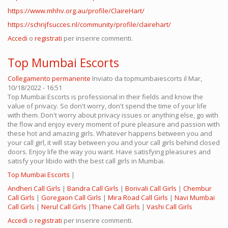
https://www.mhhv.org.au/profile/ClaireHart/
https://schrijfsucces.nl/community/profile/clairehart/
Accedi
o
registrati
per inserire commenti.
Top Mumbai Escorts
Collegamento permanente
Inviato da
topmumbaiescorts
il Mar,
10/18/2022 - 16:51
Top Mumbai Escorts is professional in their fields and know the
value of privacy. So don't worry, don't spend the time of your life
with them. Don't worry about privacy issues or anything else, go with
the flow and enjoy every moment of pure pleasure and passion with
these hot and amazing girls. Whatever happens between you and
your call girl, it will stay between you and your call girls behind closed
doors. Enjoy life the way you want. Have satisfying pleasures and
satisfy your libido with the best call girls in Mumbai.
Top Mumbai Escorts
|
Andheri Call Girls
|
Bandra Call Girls
|
Borivali Call Girls
|
Chembur
Call Girls
|
Goregaon Call Girls
|
Mira Road Call Girls
|
Navi Mumbai
Call Girls
|
Nerul Call Girls
|
Thane Call Girls
|
Vashi Call Girls
Accedi
o
registrati
per inserire commenti.