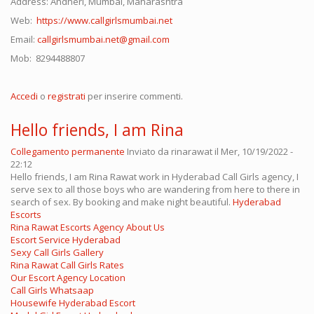
Address: Andheri, Mumbai, Maharashtra
Web:
https://www.callgirlsmumbai.net
Email:
callgirlsmumbai.net@gmail.com
Mob: 8294488807
Accedi
o
registrati
per inserire commenti.
Hello friends, I am Rina
Collegamento permanente
Inviato da
rinarawat
il Mer, 10/19/2022 -
22:12
Hello friends, I am Rina Rawat work in Hyderabad Call Girls agency, I
serve sex to all those boys who are wandering from here to there in
search of sex. By booking and make night beautiful.
Hyderabad
Escorts
Rina Rawat Escorts Agency About Us
Escort Service Hyderabad
Sexy Call Girls Gallery
Rina Rawat Call Girls Rates
Our Escort Agency Location
Call Girls Whatsaap
Housewife Hyderabad Escort