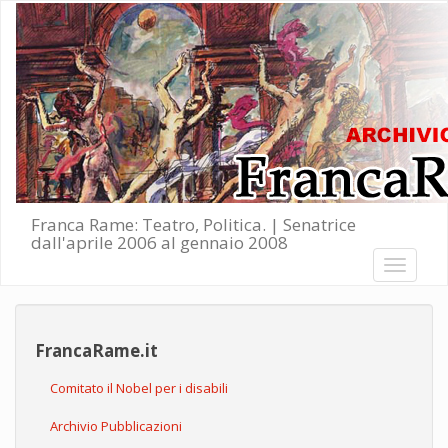
Salta al contenuto principale
Franca Rame: Teatro, Politica. | Senatrice
dall'aprile 2006 al gennaio 2008
Toggle
navigati
FrancaRame.it
Comitato il Nobel per i disabili
Archivio Pubblicazioni