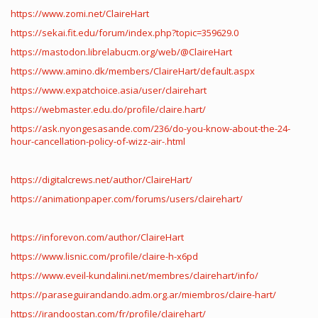
https://www.zomi.net/ClaireHart
https://sekai.fit.edu/forum/index.php?topic=359629.0
https://mastodon.librelabucm.org/web/@ClaireHart
https://www.amino.dk/members/ClaireHart/default.aspx
https://www.expatchoice.asia/user/clairehart
https://webmaster.edu.do/profile/claire.hart/
https://ask.nyongesasande.com/236/do-you-know-about-the-24-
hour-cancellation-policy-of-wizz-air-.html
https://digitalcrews.net/author/ClaireHart/
https://animationpaper.com/forums/users/clairehart/
https://inforevon.com/author/ClaireHart
https://www.lisnic.com/profile/claire-h-x6pd
https://www.eveil-kundalini.net/membres/clairehart/info/
https://paraseguirandando.adm.org.ar/miembros/claire-hart/
https://irandoostan.com/fr/profile/clairehart/