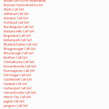
Model Girl Escort Hyderabad
Russian Hyderabad Escort
Abids Call Girl
Adilabad Call Girl
Alampur Call Girl
Asifabad Call Girl
Bandlaguda Call Girl
Banjara Hills Call Girl
Begumpet Call Girl
Bellampalli Call Girl
Bhadrachalam Call Girl
Bhagyanagar Call Girl
Bhuvanagiri Call Girl
Bodhan Call Girl
Chintalkunta Call Girl
Devarakonda Call Girl
Eturnagaram Call Girl
Film Nagar Call Girl
Gachibowli Call Girl
Gadwal Call Girl
Hafeezpet Call Girl
Hanamkonda Call Girl
Hitech City Call Girl
Jagtial Call Girl
Jangaon Call Girl