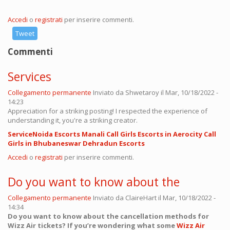
Accedi
o
registrati
per inserire commenti.
Tweet
Commenti
Services
Collegamento permanente
Inviato da
Shwetaroy
il Mar, 10/18/2022 -
14:23
Appreciation for a striking posting! I respected the experience of
understanding it, you're a striking creator.
Service
Noida Escorts
Manali Call Girls
Escorts in Aerocity
Call
Girls in Bhubaneswar
Dehradun Escorts
Accedi
o
registrati
per inserire commenti.
Do you want to know about the
Collegamento permanente
Inviato da
ClaireHart
il Mar, 10/18/2022 -
14:34
Do you want to know about the cancellation methods for
Wizz Air tickets? If you’re wondering what some
Wizz Air