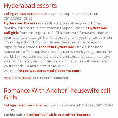
Hyderabad escorts
Collegamento permanente
Inviato da
super30models
il Lun,
09/12/2022 - 08:06
Hyderabad Escorts
is an affiliate group of sexy, wild, horny,
healthy, adventurous and charming Super30models
Hyderabad
call girls
from this region. To fulfill all your wild fantasies, choose
your favorite shuttle girl from this area to fulfill your fantasies in our
city red light district. Our venue has been the center of exciting
nightlife for decades.
Escort in Hyderabad
The city has been
named one of the "top five cities" by Men's Weekly magazine in the
world. So if you also want to enjoy the intoxicating taste of our city,
you can definitely visit our city once and have fun with your date or
your friends. To more details click our
website-
https://super30modelescorts.com/
Accedi
o
registrati
per inserire commenti.
Romance With Andheri housewife call
Girls
Collegamento permanente
Inviato da
jayanegi4118
il Lun, 09/12/2022
- 13:19
Fashionable
Andheri Call Girls or Andheri Escorts