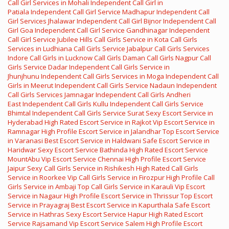
Call Girl Services in Mohali
Independent Call Girl in
Patiala
Independent Call Girl Service Madhapur
Independent Call
Girl Services Jhalawar
Independent Call Girl Bijnor
Independent Call
Girl Goa
Independent Call Girl Service Gandhinagar
Independent
Call Girl Service Jubilee Hills
Call Girls Service in Kota
Call Girls
Services in Ludhiana
Call Girls Service Jabalpur
Call Girls Services
Indore
Call Girls in Lucknow
Call Girls Daman
Call Girls Nagpur
Call
Girls Service Dadar
Independent Call Girls Service in
Jhunjhunu
Independent Call Girls Services in Moga
Independent Call
Girls in Meerut
Independent Call Girls Service Nadaun
Independent
Call Girls Services Jamnagar
Independent Call Girls Andheri
East
Independent Call Girls Kullu
Independent Call Girls Service
Bhimtal
Independent Call Girls Service Surat
Sexy Escort Service in
Hyderabad
High Rated Escort Service in Rajkot
Vip Escort Service in
Ramnagar
High Profile Escort Service in Jalandhar
Top Escort Service
in Varanasi
Best Escort Service in Haldwani
Safe Escort Service in
Haridwar
Sexy Escort Service Bathinda
High Rated Escort Service
MountAbu
Vip Escort Service Chennai
High Profile Escort Service
Jaipur
Sexy Call Girls Service in Rishikesh
High Rated Call Girls
Service in Roorkee
Vip Call Girls Service in Firozpur
High Profile Call
Girls Service in Ambaji
Top Call Girls Service in Karauli
Vip Escort
Service in Nagaur
High Profile Escort Service in Thrissur
Top Escort
Service in Prayagraj
Best Escort Service in Kapurthala
Safe Escort
Service in Hathras
Sexy Escort Service Hapur
High Rated Escort
Service Rajsamand
Vip Escort Service Salem
High Profile Escort