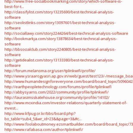
http://www.free-socialbookmarking.com/story/which-software-is-
best-for-t...
http://classifylist.com/story13235690/best-technical-analysis-
software
http://seolistlinks.com/story13097601/best-technical-analysis-
software
http://sociallawy.com/story2244264/best-technical-analysis-software
http://bookmarkja.com/story13878634/best-technical-analysis-
software
http://bbsocialclub.com/story2240805/best-technical-analysis-
software
http://getidealist.com/story13133380/best-technical-analysis-
software
http://forum.melanoma.org/user/tplinkwifi/profile/
http://www.ysraarogyasri.ap.gov.in/web/guest/test123/-/message_boa
http://www.humandesignforeveryone.com/board/board_topic/5096042
http://earthpeopletechnology.com/forums/profile/tplinkwifi
http://abbysyarns.com/2022/community/profile/tplinkwifi/
http://laurasimsskatehouse.org/community/profile/14102/
http://www.mcxindia.com/investor-relations/quarterly-statement-of-
invest...
http://www.kfpug.or.kr/bbs/board.php?
bo_table=sub4_5&wr_id=23&&page=3&#c...
http://www.foolaboutmoney.ezsmartbuilder.com/board/board_topic/731
http://www.rafabasa.com/author/tplinkwifi/