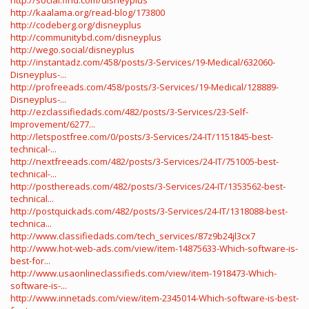
http://social.find.com/disneyplus
http://kaalama.org/read-blog/173800
http://codeberg.org/disneyplus
http://communitybd.com/disneyplus
http://wego.social/disneyplus
http://instantadz.com/458/posts/3-Services/19-Medical/632060-
Disneyplus-...
http://profreeads.com/458/posts/3-Services/19-Medical/128889-
Disneyplus-...
http://ezclassifiedads.com/482/posts/3-Services/23-Self-
Improvement/6277...
http://letspostfree.com/0/posts/3-Services/24-IT/1151845-best-
technical-...
http://nextfreeads.com/482/posts/3-Services/24-IT/751005-best-
technical-...
http://posthereads.com/482/posts/3-Services/24-IT/1353562-best-
technical...
http://postquickads.com/482/posts/3-Services/24-IT/1318088-best-
technica...
http://www.classifiedads.com/tech_services/87z9b24jl3cx7
http://www.hot-web-ads.com/view/item-14875633-Which-software-is-
best-for...
http://www.usaonlineclassifieds.com/view/item-1918473-Which-
software-is-...
http://www.innetads.com/view/item-2345014-Which-software-is-best-