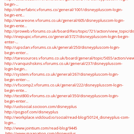
begin-...
http://otherfabric.vforums.co/general/1001/disneypluscom-login-
begin-ent...
http://weareone.vforums.co.uk/general/605/disneypluscom-login-
begin-ente...
http://proweb.vforums.co.uk/board/Res/topic/721/action/view_topic/dis
http://inepupic.vforums.co/general/3727/disneypluscom-login-begin-
enter-...
http://upsclan.vforums.co.uk/general/250/disneypluscom-login-
begin-enter...
http://taresources.vforums.co.uk/board/general/topic/5655/action/view_
http://vanquishskins.vforums.co.uk/general/237/disneypluscom-
login-begin...
http://system.vforums.co.uk/general/267/disneypluscom-login-
begin-enter-...
http://vfscomp2.vforums.co.uk/general/222/disneypluscom-login-
begin-ente...
http://test800.vforums.co.uk/general/350/disneypluscom-login-
begin-enter...
http://uolsocial.socioon.com/disneyplus
http://pogsof.com/disneyplus
http://workplace.vidcloud.io/social/read-blog/50124_disneyplus-com-
login...
http://www.jointium.com/read-blog/9445
http://www.maanation.com/disneyplus