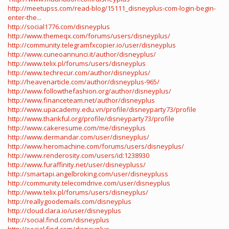
http://meetupss.com/read-blog/15111_disneyplus-com-login-begin-
enter-the...
http://social1776.com/disneyplus
http://www.themeqx.com/forums/users/disneyplus/
http://community.telegramfxcopier.io/user/disneyplus
http://www.cuneoannunci.it/author/disneyplus/
http://www.telix.pl/forums/users/disneyplus
http://www.techrecur.com/author/disneyplus/
http://heavenarticle.com/author/disneyplus-965/
http://www.followthefashion.org/author/disneyplus/
http://www.financeteam.net/author/disneyplus
http://www.upacademy.edu.vn/profile/disneyparty73/profile
http://www.thankful.org/profile/disneyparty73/profile
http://www.cakeresume.com/me/disneyplus
http://www.dermandar.com/user/disneyplus/
http://www.heromachine.com/forums/users/disneyplus/
http://www.renderosity.com/users/id:1238930
http://www.furaffinity.net/user/disneypluss/
http://smartapi.angelbroking.com/user/disneypluss
http://community.telecomdrive.com/user/disneyplus
http://www.telix.pl/forums/users/disneyplus/
http://reallygoodemails.com/disneyplus
http://cloud.clara.io/user/disneyplus
http://social.find.com/disneyplus