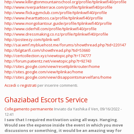
http://www.killingtonmountainschool.org/profile/tplinkwifi40/profile
http://www.riverparkterrace.com/profile/tplinkwifi40/profile
http://www.flickagymclub.com/profile/tplinkwifi40/profile
http://www.ihearttattoos.ca/profile/tplinkwifi40/profile
http://www.mongoliantour.guide/profile/tplinkwifi40/profile
http://www.ciderhill.com/profile/tplinkwifi40/profile
http://www.dressmaking.co.nz/profile/tplinkwifi40/profile
http://posteezy.com/tplink-wifi
http://sai.wmf.mybluehost.me/forums/showthread.php?tid=220147
http://bilgitarifi.com/showthread.php?tid=53660
http://certcollection.xyz/viewtopic.php?t=174777
http://forum.patientz.net/viewtopic.php?t=92743
http://sites.google.com/view/resettplinkrouter/home
http://sites.google.com/view/tplinkac/home
http://sites.google.com/view/disappointsmarvelfans/home
Accedi
o
registrati
per inserire commenti.
Ghaziabad Escorts Service
Collegamento permanente
Inviato da
Yashika
il Ven, 09/16/2022 -
12:41
I saw that I required motivation using all ways. Hanging.
Would see the expense inside the event in which you move
discussions or something, it would be an amazing way for