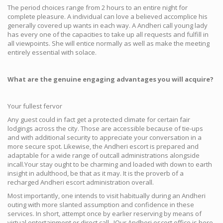
The period choices range from 2 hours to an entire night for
complete pleasure. A individual can love a believed accomplice his
generally covered up wants in each way. A Andheri call young lady
has every one of the capacities to take up all requests and fulfill in
all viewpoints. She will entice normally as well as make the meeting
entirely essential with solace.
What are the genuine engaging advantages you will acquire?
Your fullest fervor
Any guest could in fact get a protected climate for certain fair
lodgings across the city. Those are accessible because of tie-ups
and with additional security to appreciate your conversation in a
more secure spot. Likewise, the Andheri escort is prepared and
adaptable for a wide range of outcall administrations alongside
incall.Your stay ought to be charming and loaded with down to earth
insight in adulthood, be that as it may. It is the proverb of a
recharged Andheri escort administration overall.
Most importantly, one intends to visit habitually during an Andheri
outing with more slanted assumption and confidence in these
services. In short, attempt once by earlier reserving by means of
virtual entertainment or direct call...!Our Andheri escort office is here