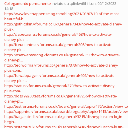
Collegamento permanente
Inviato da
tplinkwifiI
il Lun, 09/12/2022 -
14:18
http://www.lovehappensmag.com/blog/2021/03/07/10-of-the-most-
beautiful-h...
http://gothicskin.vforums.co.uk/general/343/how-to-activate-disney-
plus-...
http://clapecasna.vforums.co.uk/general/468/how-to-activate-
disney-plus-...
http://freuniontest.vforums.co.uk/general/206/how-to-activate-
disney-plu...
http://whatwentwrong.vforums.co.uk/general/351/how-to-activate-
disney-pl...
http://tediwolfna.vforums.co/general/373/how-to-activate-disney-
plus-com...
http://feiwabpagym.vforums.co.uk/general/406/how-to-activate-
disney-plus...
http://status.vforums.co.uk/general/370/how-to-activate-disney-
plus-com-...
http://dog199200test.vforums.co.uk/general/256/how-to-activate-
disney-pl...
http://testforum.vforums.co.uk/board/general/topic/476/action/view_top
http://sapphire.vforums.co.uk/board/biography/topic/1415/action/view_
http://baigasciedil.vforums.co.uk/general/3215/disneypluscom-login-
begin...
http://astarsuzuki.vforums.co.uk/general/2416/disneypluscom-login-