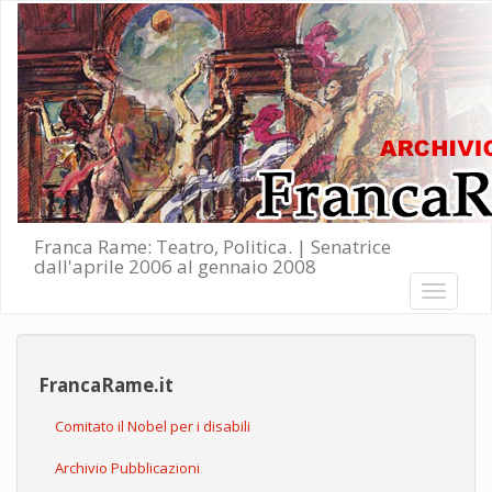
Salta al contenuto principale
Franca Rame: Teatro, Politica. | Senatrice
dall'aprile 2006 al gennaio 2008
Toggle
navigati
FrancaRame.it
Comitato il Nobel per i disabili
Archivio Pubblicazioni