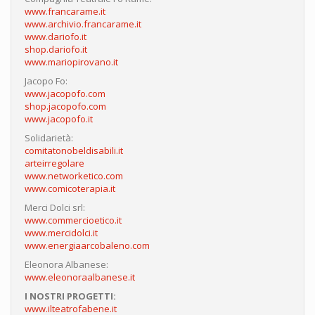
www.francarame.it
www.archivio.francarame.it
www.dariofo.it
shop.dariofo.it
www.mariopirovano.it
Jacopo Fo:
www.jacopofo.com
shop.jacopofo.com
www.jacopofo.it
Solidarietà:
comitatonobeldisabili.it
arteirregolare
www.networketico.com
www.comicoterapia.it
Merci Dolci srl:
www.commercioetico.it
www.mercidolci.it
www.energiaarcobaleno.com
Eleonora Albanese:
www.eleonoraalbanese.it
I NOSTRI PROGETTI:
www.ilteatrofabene.it