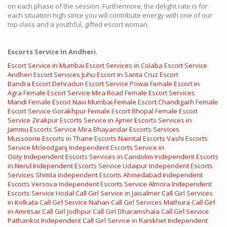
on each phase of the session. Furthermore, the delight rate is for
each situation high since you will contribute energy with one of our
top class and a youthful, gifted escort woman.
Escorts Service In Andheri.
Escort Service in Mumbai
Escort Services in Colaba
Escort Service
Andheri
Escort Services Juhu
Escort in Santa Cruz
Escort
Bandra
Escort Dehradun
Escort Service Powai
Female Escort in
Agra
Female Escort Service Mira Road
Female Escort Services
Mandi
Female Escort Navi Mumbai
Female Escort Chandigarh
Female
Escort Service Gorakhpur
Female Escort Bhopal
Female Escort
Service Zirakpur
Escorts Service in Ajmer
Escorts Services in
Jammu
Escorts Service Mira Bhayandar
Escorts Services
Mussoorie
Escorts in Thane
Escorts Nainital
Escorts Vashi
Escorts
Service Mcleodganj
Independent Escorts Service in
Ooty
Independent Escorts Services in Candolim
Independent Escorts
in Nerul
Independent Escorts Service Udaipur
Independent Escorts
Services Shimla
Independent Escorts Ahmedabad
Independent
Escorts Versova
Independent Escorts Service Almora
Independent
Escorts Service Hodal
Call Girl Service in Jaisalmer
Call Girl Services
in Kolkata
Call Girl Service Nahan
Call Girl Services Mathura
Call Girl
in Amritsar
Call Girl Jodhpur
Call Girl Dharamshala
Call Girl Service
Pathankot
Independent Call Girl Service in Ranikhet
Independent