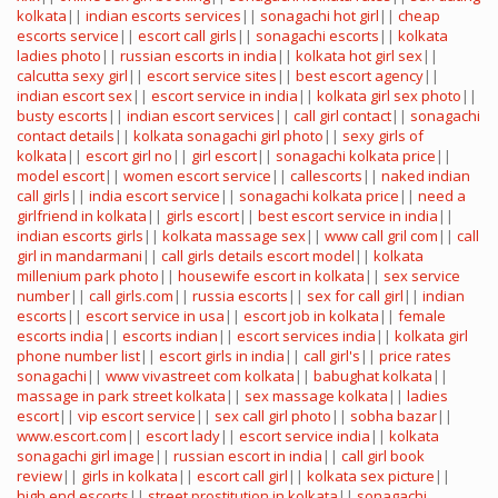
kolkata
||
indian escorts services
||
sonagachi hot girl
||
cheap
escorts service
||
escort call girls
||
sonagachi escorts
||
kolkata
ladies photo
||
russian escorts in india
||
kolkata hot girl sex
||
calcutta sexy girl
||
escort service sites
||
best escort agency
||
indian escort sex
||
escort service in india
||
kolkata girl sex photo
||
busty escorts
||
indian escort services
||
call girl contact
||
sonagachi
contact details
||
kolkata sonagachi girl photo
||
sexy girls of
kolkata
||
escort girl no
||
girl escort
||
sonagachi kolkata price
||
model escort
||
women escort service
||
callescorts
||
naked indian
call girls
||
india escort service
||
sonagachi kolkata price
||
need a
girlfriend in kolkata
||
girls escort
||
best escort service in india
||
indian escorts girls
||
kolkata massage sex
||
www call gril com
||
call
girl in mandarmani
||
call girls details
escort model
||
kolkata
millenium park photo
||
housewife escort in kolkata
||
sex service
number
||
call girls.com
||
russia escorts
||
sex for call girl
||
indian
escorts
||
escort service in usa
||
escort job in kolkata
||
female
escorts india
||
escorts indian
||
escort services india
||
kolkata girl
phone number list
||
escort girls in india
||
call girl's
||
price rates
sonagachi
||
www vivastreet com kolkata
||
babughat kolkata
||
massage in park street kolkata
||
sex massage kolkata
||
ladies
escort
||
vip escort service
||
sex call girl photo
||
sobha bazar
||
www.escort.com
||
escort lady
||
escort service india
||
kolkata
sonagachi girl image
||
russian escort in india
||
call girl book
review
||
girls in kolkata
||
escort call girl
||
kolkata sex picture
||
high end escorts
||
street prostitution in kolkata
||
sonagachi