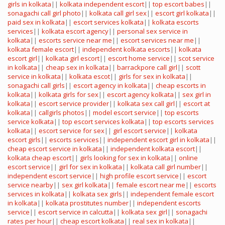
girls in kolkata
||
kolkata independent escort
||
top escort babes
||
sonagachi call girl photo
||
kolkata call girl sex
||
escort girl kolkata
||
paid sex in kolkata
||
escort services kolkata
||
kolkata escorts
services
||
kolkata escort agency
||
personal sex service in
kolkata
||
escorts service near me
||
escort services near me
||
kolkata female escort
||
independent kolkata escorts
||
kolkata
escort girl
||
kolkata girl escort
||
escort home service
||
scot service
in kolkata
||
cheap sex in kolkata
||
barrackpore call girl
||
scott
service in kolkata
||
kolkata escot
||
girls for sex in kolkata
||
sonagachi call girls
||
escort agency in kolkata
||
cheap escorts in
kolkata
||
kolkata girls for sex
||
escort agency kolkata
||
sex girl in
kolkata
||
escort service provider
||
kolkata sex call girl
||
escort at
kolkata
||
callgirls photos
||
model escort service
||
top escorts
service kolkata
||
top escort services kolkata
||
top escorts services
kolkata
||
escort service for sex
||
girl escort service
||
kolkata
escort girls
||
escorts services
||
independent escort girl in kolkata
||
cheap escort service in kolkata
||
independent kolkata escort
||
kolkata cheap escort
||
girls looking for sex in kolkata
||
online
escort service
||
girl for sex in kolkata
||
kolkata call girl number
||
independent escort service
||
high profile escort service
||
escort
service nearby
||
sex girl kolkata
||
female escort near me
||
escorts
services in kolkata
||
kolkata sex girls
||
independent female escort
in kolkata
||
kolkata prostitutes number
||
independent escorts
service
||
escort service in calcutta
||
kolkata sex girl
||
sonagachi
rates per hour
||
cheap escort kolkata
||
real sex in kolkata
||