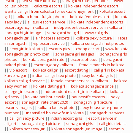
escort
||
sex service kolkata
||
sonagachi rates per hour
||
www
coll girl photo
||
calcutta escorts
||
kolkata independent escort
||
want a call girl from calcutta for sexual enjoyment
||
kolkata escort
girl
||
kolkata beautiful girl photo
||
kolkata female escort
||
kolkata
sexy lady
||
siliguri escort service
||
kolkata independent escorts
||
escort agency in kolkata
||
independent escort service in kolkata
||
sonagachi girl image
||
sonagachi hot girl
||
www.callgirls
||
sonagachi girl
||
air hostess escorts
||
kolkata sexy picture
||
rates
in sonagachi
||
vip escort service
||
kolkata sonagachi hot photos
||
sexy girl in kolkata
||
escorts pics
||
cheap escort
||
www kolkata
sonagachi girl photo com
||
sonagachi girl images
||
sonagachi girls
photos
||
kolkata sonagachi rate
||
escorts photos
||
sonagachi
naked photo
||
escort agency kolkata
||
female models in kolkata
||
vip escort
||
kolkata callgirl
||
escort dating
||
call girl in kolkata
karve nagar
||
indian call girl sex photo
||
sexy kolkata girls
||
kolkata call girl service
||
female escort service in kolkata
||
kolkata
sexy women
||
kolkata dating girl
||
kolkata sonagachi price
||
college girl escorts
||
independent escort girl in kolkata
||
kolkata
girl sexy
||
kolkata hot housewife
||
housewife escorts
||
sexy
escort
||
sonagachi rate chart 2020
||
sonagachi girl picture
||
escorts images
||
kolkata ladies photo
||
sexy housewife phone
number
||
unsatisfied housewife in kolkata
||
sonagachi services
||
call girl sexy picture
||
indian escort girls
||
escort service in
siliguri
||
sonagachi girl picture
||
sonagachi girls
||
call girls details
||
kolkata hot sexy girl
||
kolkata sonagachi girl image
||
escort in