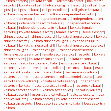
kolkata escorts
||
kolkata escort
||
kolkata vip escort
||
kolkata vip
escorts
||
kolkata call girl
||
kolkata call girls
||
escort
||
call girl
||
call
girls
||
call girls kolkata
||
call girl in kolkata
||
call girls in kolkata
||
kolkata independent escort
||
kolkata independent escorts
||
independent escort
||
independent escorts
||
independent escort
kolkata
||
independent escorts kolkata
||
independent escort in
kolkata
||
independent escorts in kolkata
||
kolkata female
escorts
||
kolkata female escort
||
female escorts
||
female escort
||
chinese escorts
||
chinese escort
||
kolkata chinese escort
||
kolkata
chinese escorts
||
kolkata chinese call girls
||
chinese call girl in
kolkata
||
kolkata chinese call girl
||
kolkata chinese escort service
||
chinese call girls
||
chinese call girl
||
chinese escort service
||
female escorts service
||
female escort service
||
escorts
||
kolkata
escort service
||
kolkata escorts service
||
kolkata escorts
services
||
escort service in kolkata
||
escorts service kolkata
||
escort service near me
||
escort kolkata
||
escorts kolkata
||
escort
service at kolkata
||
escorts in kolkata
||
sex service in kolkata
||
escorts near me
||
escorts service
||
kolkata model escorts
||
top
escort service kolkata
||
kolkata escorts agency
||
independent
escorts in kolkata
||
escort services in kolkata
||
escorts kolkata
||
kolkata escort services
||
kolkata sex service
||
escort in kolkata
||
kolkatta escorts
||
escorts service kolkata
||
calcutta escorts
||
sex
service kolkata
||
kolkata escott
||
kolkata independent escorts
||
kolkata vip escorts
||
best escort service in kolkata
||
best escorts in
kolkata