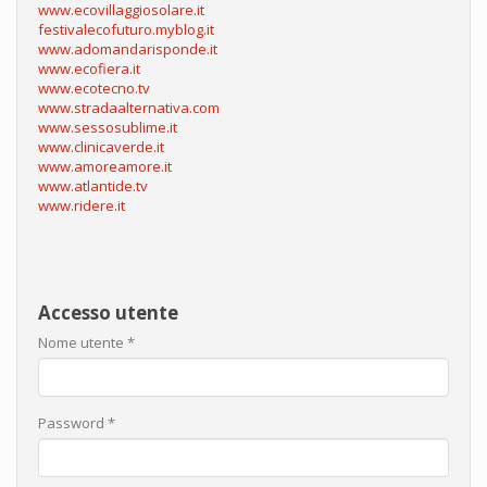
www.ecovillaggiosolare.it
festivalecofuturo.myblog.it
www.adomandarisponde.it
www.ecofiera.it
www.ecotecno.tv
www.stradaalternativa.com
www.sessosublime.it
www.clinicaverde.it
www.amoreamore.it
www.atlantide.tv
www.ridere.it
Accesso utente
Nome utente
*
Password
*