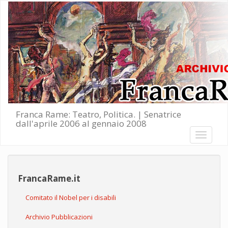
Salta al contenuto principale
Franca Rame: Teatro, Politica. | Senatrice
dall'aprile 2006 al gennaio 2008
Toggle
navigati
FrancaRame.it
Comitato il Nobel per i disabili
Archivio Pubblicazioni