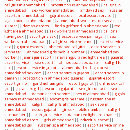
call girls in ahemdabad
||
prostitution in ahmedabad
||
callgirls in
ahmedabad
||
sex worker ahmedabad
||
amdavad sex
||
russian
escorts in ahmedabad
||
gujrat escort
||
local escort service
||
gigolo point in ahmedabad
||
ahmedabad sex
||
escort service in
gujarat
||
daman escorts
||
find a girlfriend in ahmedabad
||
red
light area ahmedabad
||
sex workers in ahmedabad
||
call girls
having sex
||
escort girls sex
||
escort service jamnagar
||
sex
workers in ahmedabad
||
call girl service near me
||
escort service
sex
||
gujarat escorts
||
ahmedabad call girls
||
escort service in
jamnagar
||
ahmedabad girls mobile number
||
ahmedabad sex
worker
||
jamnagar escort
||
navrangpura red light area
||
gujarat
escort service
||
sex escort
||
ahmedabad sex bazar
||
call girl for
sex
||
escort service in gujrat
||
ahmedabad red light area
||
ahmedabad sex com
||
escort service in gujarat
||
escort service in
daman
||
prostitution in ahmedabad gujarat
||
gujarati escort
||
escort girl no
||
gandhidham girls
||
escort gujarat
||
online sex call
girl
||
gujrat sex girl
||
escort in gujarat
||
sex girl contact
||
sex
ahmedabad
||
daman escort service
||
sex in ahmedabad
||
gigolo
service in ahmedabad
||
escort girls near me
||
russian spa in
ahmedabad
||
calgirl
||
call girls ahmedabad
||
sex spa in
ahmedabad
||
escort gujarat
||
girl sex mobile number
||
call girl
sex number
||
escort girl service
||
daman red light area name
||
Ahmedabad escort
||
girls ahmedabad
||
individual escort
||
ahmedabad girl
||
russian spa ahmedabad
||
escort service online