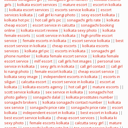
girls
||
kolkata escort services
||
mature escort
||
escort in kolkata
||
kolkata escort services
||
escorts service kolkata
||
escort
services kolkata
||
call girl ki nangi photo
||
sexy escort kolkata
||
kolkata hot pic
||
hot call girls pic
||
sonagachi girls rate
||
kolkata
cheap escort
||
escort service in calcutta
||
sonagachi booking
online
||
kolkata escort review
||
kolkata sexy photo
||
kolkata
female escorts
||
scott service in kolkata
||
high profile escort
service
||
female escorts in kolkata
||
escort service kolkata
||
best
escort service in kolkata
||
cheap escorts
||
kolkata escorts
services
||
kolkata girl pic
||
escorts in kolkata
||
sonagachi girl
phone number
||
kolkata female escort service
||
kolkata female
escort service
||
milf escort
||
call girls hot images
||
personal sex
service in kolkata
||
sexy girls in kolkata
||
call girl contact
||
call girl
ki nangi photo
||
female escort kolkata
||
cheap escort service
||
kolkata sexy image
||
independent escorts in kolkata
||
escorts in
siliguri
||
calcutta escort
||
escort service in kolkata
||
escort at
kolkata
||
kolkata escorts agency
||
hot call girl
||
mature escorts
||
scott service kolkata
||
sex service in kolkata
||
sonagachi hot
photo gallery
||
sonagachi dalal
||
kolkata prostitutes number
||
sonagachi brokers
||
kolkata sonagachi contact number
||
kolkata
sex service
||
sonagachi price rate
||
sonagachi price rate
||
escort
kolkata
||
independent escort in kolkata
||
best escort in kolkata
||
best escort service kolkata
||
cheap escort services
||
kolkata ki
sexy photo
||
female escorts kolkata
||
calcutta sexy girl
||
mature