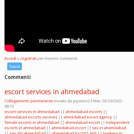
Accedi
o
registrati
per inserire commenti.
Tweet
Commenti
escort services in ahmedabad
Collegamento permanente
Inviato da
piyasen2
il Mar, 03/29/2022 -
08:10
escort services in ahmedabad
||
ahmedabad escorts
||
ahmedabad escorts services
||
ahmedabad escort agency
||
female escorts in ahmedabad
||
ahmedabad escort
||
independent
escorts in ahmedabad
||
ahmedabad escort
||
sex in ahemdabad
||
sex girl ahmedabad
||
ahmedabad escorts girls
||
hookers in