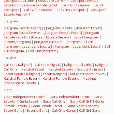
Cossipore Call Girls
||
Cossipore Call Girl
||
Cossipore Female
Escorts
||
Cossipore Female Escort
||
Escorts Cossipore
||
Escort
Cossipore
||
Call Girl Cossipore
||
Call Girls Cossipore
||
Cossipore
Escorts Agency
||
Jhargram
Jhargram Escorts Agency
||
Jhargram Escorts
||
Jhargram Escort
||
Jhargram Escort Service
||
Jhargram Female Escort
||
Jhargram
Female Escorts
||
Jhargram Escorts Service
||
Escort Jhargram
||
Escorts Jhargram
||
Jhargram Call Girls
||
Jhargram Call Girl
||
Jhargram Independent Escorts
||
Jhargram Independent Escort
||
Call
Girl Jhargram
||
Call Girls Jhargram
||
Kalighat
Call Girls Kalighat
||
Call Girl Kalighat
||
Kalighat Call Girls
||
Kalighat
Call Girls
||
Kalighat Escort
||
Kalighat Escorts
||
Escorts Kalighat
||
Escort Service Kalighat
||
Escort Kalighat
||
Kalighat Escort Service
||
Kalighat Female Escort
||
Kalighat Female Escorts
||
Kalighat
Independent Escorts
||
Garia
Garia Independent Escorts
||
Garia Independent Escort
||
Garia
Escorts
||
Garia Escort
||
Garia Call Girls
||
Garia Call Girl
||
Garia
Female Escorts
||
Garia Female Escort
||
Garia Model Escorts
||
Escort Garia
||
Escorts Garia
||
Call Girls Garia
||
Call Girl Garia
||