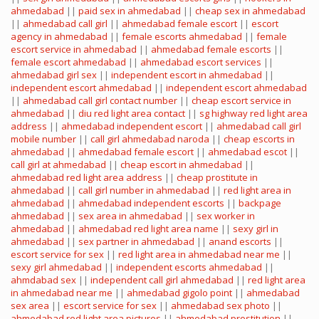
ahmedabad
||
paid sex in ahmedabad
||
cheap sex in ahmedabad
||
ahmedabad call girl
||
ahmedabad female escort
||
escort
agency in ahmedabad
||
female escorts ahmedabad
||
female
escort service in ahmedabad
||
ahmedabad female escorts
||
female escort ahmedabad
||
ahmedabad escort services
||
ahmedabad girl sex
||
independent escort in ahmedabad
||
independent escort ahmedabad
||
independent escort ahmedabad
||
ahmedabad call girl contact number
||
cheap escort service in
ahmedabad
||
diu red light area contact
||
sg highway red light area
address
||
ahmedabad independent escort
||
ahmedabad call girl
mobile number
||
call girl ahmedabad naroda
||
cheap escorts in
ahmedabad
||
ahmedabad female escort
||
ahmedabad escot
||
call girl at ahmedabad
||
cheap escort in ahmedabad
||
ahmedabad red light area address
||
cheap prostitute in
ahmedabad
||
call girl number in ahmedabad
||
red light area in
ahmedabad
||
ahmedabad independent escorts
||
backpage
ahmedabad
||
sex area in ahmedabad
||
sex worker in
ahmedabad
||
ahmedabad red light area name
||
sexy girl in
ahmedabad
||
sex partner in ahmedabad
||
anand escorts
||
escort service for sex
||
red light area in ahmedabad near me
||
sexy girl ahmedabad
||
independent escorts ahmedabad
||
ahmdabad sex
||
independent call girl ahmedabad
||
red light area
in ahmedabad near me
||
ahmedabad gigolo point
||
ahmedabad
sex area
||
escort service for sex
||
ahmedabad sex photo
||
ahmedabad red light area pictures
||
ahmedabad prostitution
||