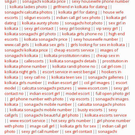
siliguri
||
sonagachi kolkata price
||
sexy housewife phone number
||
kolkata ladies photo
||
girlfriend in kolkata for dating
||
sonagachi calcutta photos
||
kolkata girl for dating
||
house wife
escorts
||
siliguri escorts
||
indian call girl sex photo
||
kolkata girl
dating
||
kolkata aunty photo
||
sonagachi hot photo
||
sex girl in
kolkata
||
sexy girl contact
||
sexy girl booking
||
vip sexy girl
||
kolkata sonagachi girl photo
||
kolkata girls phone no
||
high end
escorts
||
kolkata sonagachi price
||
sexy housewife number
||
www.call girls
||
kolkata sex girls
||
girls looking for sex in kolkata
||
sonagachi kolkata price
||
cheap escorts service
||
images of
sonagachi kolkata
||
kolkata prostitution rates
||
cheap sex in
kolkata
||
callescorts
||
kolkata sonagachi details
||
prostitution in
kolkata phone number
||
kolkata randi phone no
||
cal girl com
||
kolkata night girls
||
escort service in west bengal
||
hookers in
kolkata
||
sexy call no
||
kolkata teen sex
||
sonagachi galleries
||
kolkata girls number
||
indian escort girl
||
col girl images
||
escort
model
||
calcutta sonagachi pictures
||
www.escort.com
||
sexy girl
contact no
||
indian escort girl
||
model escort
||
full open photo girl
||
girl phone number with photo
||
vip escorts
||
sonagachi images
kolkata
||
sonagachi mobile number
||
calcutta sonagachi photos
||
kolkata sonagachi mobile number
||
busty escorts
||
sexy
callgirls
||
sonagachi beautiful girl photo
||
kolkata escorts service
||
www escort service
||
hot sexy girls number
||
girl phone number
with photo
||
image call girl
||
kolkata girls for sex
||
indian call girl
photo
||
sexy girl call number
||
sex girl contact
||
sonagachi