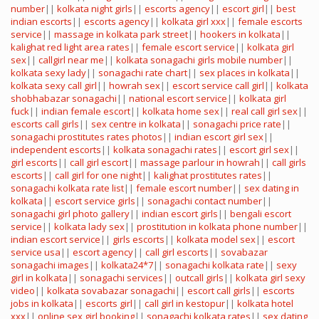
number
||
kolkata night girls
||
escorts agency
||
escort girl
||
best
indian escorts
||
escorts agency
||
kolkata girl xxx
||
female escorts
service
||
massage in kolkata park street
||
hookers in kolkata
||
kalighat red light area rates
||
female escort service
||
kolkata girl
sex
||
callgirl near me
||
kolkata sonagachi girls mobile number
||
kolkata sexy lady
||
sonagachi rate chart
||
sex places in kolkata
||
kolkata sexy call girl
||
howrah sex
||
escort service call girl
||
kolkata
shobhabazar sonagachi
||
national escort service
||
kolkata girl
fuck
||
indian female escort
||
kolkata home sex
||
real call girl sex
||
escorts call girls
||
sex centre in kolkata
||
sonagachi price rate
||
sonagachi prostitutes rates photos
||
indian escort girl sex
||
independent escorts
||
kolkata sonagachi rates
||
escort girl sex
||
girl escorts
||
call girl escort
||
massage parlour in howrah
||
call girls
escorts
||
call girl for one night
||
kalighat prostitutes rates
||
sonagachi kolkata rate list
||
female escort number
||
sex dating in
kolkata
||
escort service girls
||
sonagachi contact number
||
sonagachi girl photo gallery
||
indian escort girls
||
bengali escort
service
||
kolkata lady sex
||
prostitution in kolkata phone number
||
indian escort service
||
girls escorts
||
kolkata model sex
||
escort
service usa
||
escort agency
||
call girl escorts
||
sovabazar
sonagachi images
||
kolkata24*7
||
sonagachi kolkata rate
||
sexy
girl in kolkata
||
sonagachi services
||
outcall girls
||
kolkata girl sexy
video
||
kolkata sovabazar sonagachi
||
escort call girls
||
escorts
jobs in kolkata
||
escorts girl
||
call girl in kestopur
||
kolkata hotel
xxx
||
online sex girl booking
||
sonagachi kolkata rates
||
sex dating