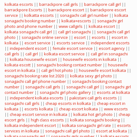
kolkata escorts
||
barrackpore call girls
||
barrackpore call girl
||
barrackpore Escorts
||
barrackpore escort
||
barrackpore escort
service
||
kolkatta escorts
||
sonagachi call girl number
||
kolkata
sonagachi booking number
||
kolkata+escorts
||
sonagachi girl
photo and phone number
||
www callgirls
||
kolkata escort
||
kolkata sonagachi call girl
||
call girl sonagachi
||
sonagachi call girl
photo
||
sonagachi online service
||
escort
||
escorts
||
escort in
kolkata
||
escort service
||
escorts service
||
independent escorts
||
independent escort
||
female escort service
||
escort agency
||
call girls
||
call girl
||
kolkata escort service
||
call girl in sonagachi
||
kolkata housewife escort
||
housewife escorts in kolkata
||
kolkata escott
||
sonagachi booking contact number
||
housewife
escort in kolkata
||
call girl hot photo
||
housewife escort kolkata
||
sonagachi booking rate list 2020
||
kolkata sexy girl photo
||
sonagachi call girl phone number
||
sonagachi booking contact
number
||
sonagachi call girls
||
sonagachi call girl
||
sonagachi girl
contact number
||
sonagachi girl photo gallery
||
escorts at kolkata
||
independent kolkata escorts
||
pakistani call girls escorts
||
sonagachi call girls
||
cheap escorts in kolkata
||
cheap escort in
kolkata
||
escorts kolkata
||
cheap escort kolkata
||
www escorts
||
cheap escort service in kolkata
||
kolkata hot girl photo
||
cheap
escort girls
||
high class escorts
||
kolkata sonagachi booking
||
kolkata independent escort
||
kolkata sonagachi girl rate
||
escorts
services in kolkata
||
sonagachi call girl photo
||
escort at kolkata
||
kolkata sonagachi girl
||
sonagachi girls number
||
kolkata escorts