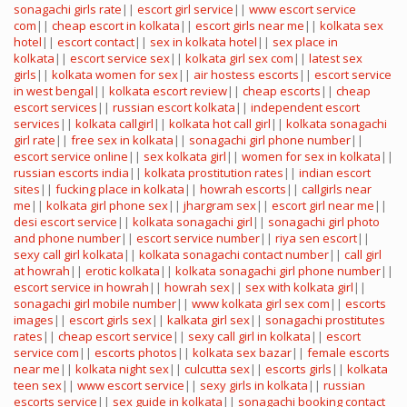
sonagachi girls rate
||
escort girl service
||
www escort service
com
||
cheap escort in kolkata
||
escort girls near me
||
kolkata sex
hotel
||
escort contact
||
sex in kolkata hotel
||
sex place in
kolkata
||
escort service sex
||
kolkata girl sex com
||
latest sex
girls
||
kolkata women for sex
||
air hostess escorts
||
escort service
in west bengal
||
kolkata escort review
||
cheap escorts
||
cheap
escort services
||
russian escort kolkata
||
independent escort
services
||
kolkata callgirl
||
kolkata hot call girl
||
kolkata sonagachi
girl rate
||
free sex in kolkata
||
sonagachi girl phone number
||
escort service online
||
sex kolkata girl
||
women for sex in kolkata
||
russian escorts india
||
kolkata prostitution rates
||
indian escort
sites
||
fucking place in kolkata
||
howrah escorts
||
callgirls near
me
||
kolkata girl phone sex
||
jhargram sex
||
escort girl near me
||
desi escort service
||
kolkata sonagachi girl
||
sonagachi girl photo
and phone number
||
escort service number
||
riya sen escort
||
sexy call girl kolkata
||
kolkata sonagachi contact number
||
call girl
at howrah
||
erotic kolkata
||
kolkata sonagachi girl phone number
||
escort service in howrah
||
howrah sex
||
sex with kolkata girl
||
sonagachi girl mobile number
||
www kolkata girl sex com
||
escorts
images
||
escort girls sex
||
kalkata girl sex
||
sonagachi prostitutes
rates
||
cheap escort service
||
sexy call girl in kolkata
||
escort
service com
||
escorts photos
||
kolkata sex bazar
||
female escorts
near me
||
kolkata night sex
||
culcutta sex
||
escorts girls
||
kolkata
teen sex
||
www escort service
||
sexy girls in kolkata
||
russian
escorts service
||
sex guide in kolkata
||
sonagachi booking contact