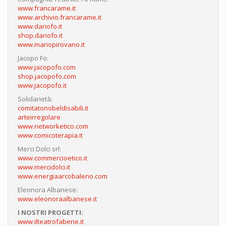
www.francarame.it
www.archivio.francarame.it
www.dariofo.it
shop.dariofo.it
www.mariopirovano.it
Jacopo Fo:
www.jacopofo.com
shop.jacopofo.com
www.jacopofo.it
Solidarietà:
comitatonobeldisabili.it
arteirregolare
www.networketico.com
www.comicoterapia.it
Merci Dolci srl:
www.commercioetico.it
www.mercidolci.it
www.energiaarcobaleno.com
Eleonora Albanese:
www.eleonoraalbanese.it
I NOSTRI PROGETTI:
www.ilteatrofabene.it