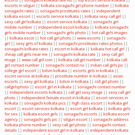
escorts
||
sonagachi kolkata rate list
||
top escort service kolkata
||
escorts in siliguri
||
kolkata sonagachi girl phone number
||
kolkata
sonagachi rates
||
sonagachi prostitutes rates
||
independent
kolkata escort
||
escorts service kolkata
||
kolkata sexy call girl
||
sexy call girl kolkata
||
escort service kolkata
||
sonagachi girl
mobile number
||
independent escort kolkata
||
kolkata sonagachi
girls mobile number
||
sonagachi girls photo
||
hot call girls images
||
kolkata escot
||
hot call girl photo
||
www escorts
||
sonagachi
girl
||
sexy girls of kolkata
||
sonagachi prostitutes rates photos
||
sonagachi kolkata rates
||
escort in kolkata
||
kolkata hot call girl
||
cheap call girls near me
||
sonagachi kolkata rate
||
sexy call girl
image
||
www call gril com
||
kolkata call girl number
||
kolkata call
girl contact number
||
sonagachi contact no
||
indian call girls pic
||
college girl escort
||
bdsm kolkata
||
escorts girls in kolkata
||
escort service at kolkata
||
prostitute number in kolkata
||
asian
escorts
||
sexy girl kolkata
||
bdsm in kolkata
||
coll girl photo
||
callgirlsphoto
||
escort girl in kolkata
||
sonagachi contact number
||
independent escorts kolkata
||
call girl sexy image
||
sexy call girl
photo
||
independent female escort in kolkata
||
escort services in
kolkata
||
sonagachi kolkata pics
||
high class escort
||
kolkata girl
escort
||
escort services kolkata
||
escort girl kolkata
||
kolkata girls
for sex
||
kolkata escort girls
||
sonagachi escorts
||
kolkata escort
agency
||
sonagachi girls pic
||
siliguri escort
||
sonagachi address
kolkata phone number
||
sexy call girl photo
||
sonagachi contact
details
||
independent escort girl in kolkata
||
independent kolkata