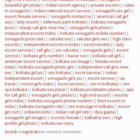
beautiful girl photo
||
indian escort agency
||
private escorts
||
rates
in sonagachi
||
indian national escort service
||
sonagachi sex girl
||
escort female service
||
sonagachi contact no
||
american call girl
sex
||
lady escort
||
millenium park kolkata
||
kolkata sonagachi
price
||
cheap call girls near me
||
sonagachi girls photo
||
independent escorts india
||
kolkata sonagachi mobile number
||
sonagachi price rate
||
calcutta xxx
||
calcutta girls sex
||
high class
escorts
||
independent escorts in india
||
escort models
||
lady
escort service
||
call gils
||
xxx calcutta
||
sonagachi girls
||
escort
service
||
kolkata girls number
||
bazar sex
||
kolkata call girl
||
american escort service
||
kolkata sex image
||
female escort
india
||
kolkata sonagachi photo girl
||
independent call girls near
me
||
kolkata girl pic
||
sex kolkata
||
escot service
||
indian
independent escort
||
sonagachi girls pic
||
excort service
||
vip
bazar
||
escort girls india
||
escot services
||
sex in kolkatta
||
sex
spa kolkata
||
kolkata sex place
||
kolkata prostitution places
||
app
for call girls
||
sonagachi girls photos
||
high end escort
||
escorts
girls india
||
kolkata sonagachi phone number
||
best escorts in
india
||
kolkata sonagachi rate
||
sex massage in kolkata
||
escort
girl com
||
indianescorts
||
indian call girl site
||
diya gupta
||
sonagachi girl images
||
escorts female
||
kalkatha sex
||
high
profile girl photo
||
kolkata sex story
Accedi
o
registrati
per inserire commenti.