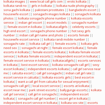
kolkata images
||
www local call girls com
||
erotic kolkata
||
kolkata randi no
||
girls in kolkata
||
kolkata nude photography
||
sona gachi kolkata
||
pakistani prostitutes
||
bangladeshi escort
||
housewife escort
||
sonagachi images kolkata
||
sonagachi kolkata
photos
||
kolkata sonagachi phone number
||
kolkata escorts
service
||
indian girl escort
||
escort models
||
sonagachi number
||
female escort in kolkata
||
kolkatacallgirls
||
celebrity escorts
||
high end escort
||
sonagachi phone number
||
hot sexy girls
number
||
indian call girl name and photo
||
escorts female
||
housewife escort service
||
kolkata randi mobile number
||
sonagachi rate
||
kolkata call girl
||
female escorts
||
kolkata girls
need sex
||
sonagachi at night
||
female escort kolkata
||
female
escorts in kolkata
||
female escorts kolkata
||
kolkata female escort
service
||
kolkata female escorts
||
independent escort in kolkata
||
female escort service in kolkata
||
kolkatacallgirls
||
escorts services
in kolkata
||
best escort service
||
kolkata sonagachi call girl
||
sexy
escort kolkata
||
independent escorts kolkata
||
call girl service near
me
||
calcutta escort
||
call girl sonagachi
||
indian call girl rate
||
escort service in calcutta
||
kolkata escorts girls
||
best escort in
kolkata
||
want a call girl from calcutta for sexual enjoyment
||
sonagachi call girl
||
local escort service
||
escorts at kolkata
||
escort near me
||
park street escorts
||
ballygunge escorts
||
kolkata
call girl service
||
call girl in sonagachi
||
independent escort
kolkata
||
sonagachi call girl number
||
escort girl in kolkata
||
independent escort service in kolkata
||
kolkata sex site
||
escorts