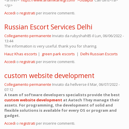
<a href="
https://www.anamikanegi.com/">Udaipur
Call Girls</a>
</p>
Accedi
o
registrati
per inserire commenti.
Russian Escort Services Delhi
Collegamento permanente
Inviato da
rubyshah85
il Lun, 06/06/2022 -
13:44
The information is very useful. thank you for sharing.
Hauz Khas escorts
|
green park escorts
|
Delhi Russian Escorts
Accedi
o
registrati
per inserire commenti.
custom website development
Collegamento permanente
Inviato da
hellverse
il Mar, 06/07/2022 -
07:12
A team of software developers specialists provide the best
custom website development
at Aatech They manage their
assets. For programming, the development of solid and
flexible solutions is available for every OS or program and
gadget.
Accedi
o
registrati
per inserire commenti.