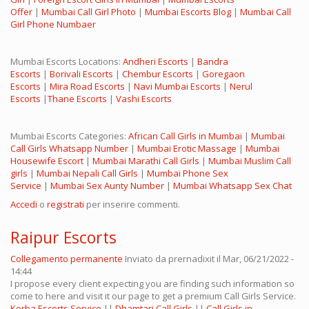
Offer
|
Mumbai Call Girl Photo
|
Mumbai Escorts Blog
|
Mumbai Call
Girl Phone Numbaer
Mumbai Escorts Locations:
Andheri Escorts
|
Bandra
Escorts
|
Borivali Escorts
|
Chembur Escorts
|
Goregaon
Escorts
|
Mira Road Escorts
|
Navi Mumbai Escorts
|
Nerul
Escorts
|
Thane Escorts
|
Vashi Escorts
Mumbai Escorts Categories:
African Call Girls in Mumbai
|
Mumbai
Call Girls Whatsapp Number
|
Mumbai Erotic Massage
|
Mumbai
Housewife Escort
|
Mumbai Marathi Call Girls
|
Mumbai Muslim Call
girls
|
Mumbai Nepali Call Girls
|
Mumbai Phone Sex
Service
|
Mumbai Sex Aunty Number
|
Mumbai Whatsapp Sex Chat
Accedi
o
registrati
per inserire commenti.
Raipur Escorts
Collegamento permanente
Inviato da
prernadixit
il Mar, 06/21/2022 -
14:44
I propose every client expecting you are finding such information so
come to here and visit it our page to get a premium Call Girls Service.
Korba Escorts Service
||
Dhamtari Call Girls
||
Call Girls in