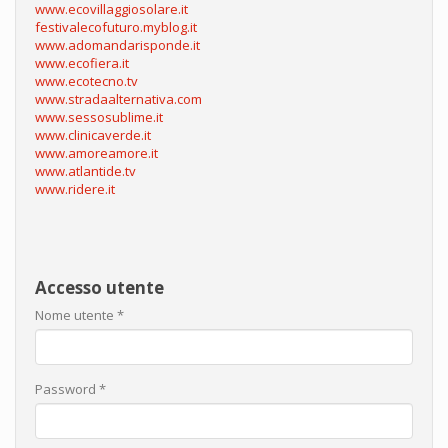
www.ecovillaggiosolare.it
festivalecofuturo.myblog.it
www.adomandarisponde.it
www.ecofiera.it
www.ecotecno.tv
www.stradaalternativa.com
www.sessosublime.it
www.clinicaverde.it
www.amoreamore.it
www.atlantide.tv
www.ridere.it
Accesso utente
Nome utente
*
Password
*