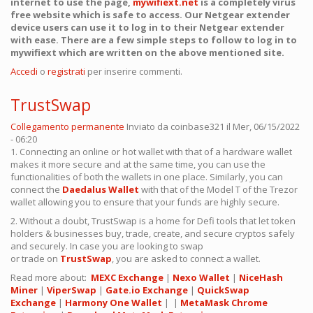
internet to use the page,
mywifiext.net
is a completely virus
free website which is safe to access. Our Netgear extender
device users can use it to log in to their Netgear extender
with ease. There are a few simple steps to follow to log in to
mywifiext which are written on the above mentioned site.
Accedi
o
registrati
per inserire commenti.
TrustSwap
Collegamento permanente
Inviato da
coinbase321
il Mer, 06/15/2022
- 06:20
1. Connecting an online or hot wallet with that of a hardware wallet
makes it more secure and at the same time, you can use the
functionalities of both the wallets in one place. Similarly, you can
connect the
Daedalus Wallet
with that of the Model T of the Trezor
wallet allowing you to ensure that your funds are highly secure.
2. Without a doubt, TrustSwap is a home for Defi tools that let token
holders & businesses buy, trade, create, and secure cryptos safely
and securely. In case you are looking to swap
or trade on
TrustSwap
, you are asked to connect a wallet.
Read more about:
MEXC Exchange
|
Nexo Wallet
|
NiceHash
Miner
|
ViperSwap
|
Gate.io Exchange
|
QuickSwap
Exchange
|
Harmony One Wallet
| |
MetaMask Chrome