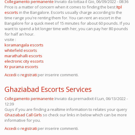
Collegamento permanente
Inviato da
tottaa
il Gio, 06/09/2022 - 08:36
Price is a matter of concern when it comes to finding the best
Itpl
escorts
in the Bangalore. Escorts usually charge according to the
time range you're renting them for. You can rent an escort in the
Bangalore for a quick meet of 15 minutes for about 60 pounds. If you
want to spend a bit longer time with her, you can pay her 80 pounds
for half an hour.
visite :
koramangala escorts
whitefield escorts
marathahalli escorts
electronic city escorts
Kr purama escorts
Accedi
o
registrati
per inserire commenti.
Ghaziabad Escorts Services
Collegamento permanente
Inviato da
prernadixit
il Lun, 06/13/2022 -
12:39
Guys if you are finding a realtime information to relates your query
Ghaziabad Call Girls
so check our links in below which can be more
informative for you.
Accedi
o
registrati
per inserire commenti.