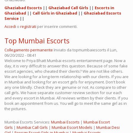
Ghaziabad Escorts
||
Ghaziabad Call Girls
||
Escorts in
Ghaziabad
||
Call Girls in Ghaziabad
||
Ghaziabad Escorts
Service
||
Accedi
o
registrati
per inserire commenti.
Top Mumbai Escorts
Collegamento permanente
Inviato da
topmumbaiescorts
il Lun,
06/20/2022 - 08:41
Welcome to Priya Bhatt Mumbai escorts entertainment page. Now a
day, it is very difficult to answer this question. Because of some fake
escort agencies, who cheated their clients? We are not like others.
We are looking for a long-term relationship with our clients. If you are
in Mumbai and looking for an escort girls for enjoyment. Don't book
any one blindly. Check they are genuine or not. As compare to other
call girls. We have separate customer review section for our each
and every escort in Mumbai. All reviews written by their clients. If you
book an appointment from us. You will go to meet the same girl as in
the pictures.
Mumbai Escorts Services:
Mumbai Escorts
|
Mumbai Escort
Girls
|
Mumbai Call Girls
|
Mumbai Escort Models
|
Mumbai Desi
Girl
|
Foreign Escort Girls in Mumbai
|
Mumbai Escorts