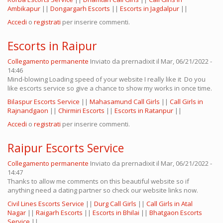
Ambikapur
||
Dongargarh Escorts
||
Escorts in Jagdalpur
||
Accedi
o
registrati
per inserire commenti.
Escorts in Raipur
Collegamento permanente
Inviato da
prernadixit
il Mar, 06/21/2022 -
14:46
Mind-blowing Loading speed of your website I really like it Do you
like escorts service so give a chance to show my works in once time.
Bilaspur Escorts Service
||
Mahasamund Call Girls
||
Call Girls in
Rajnandgaon
||
Chirmiri Escorts
||
Escorts in Ratanpur
||
Accedi
o
registrati
per inserire commenti.
Raipur Escorts Service
Collegamento permanente
Inviato da
prernadixit
il Mar, 06/21/2022 -
14:47
Thanks to allow me comments on this beautiful website so if
anything need a dating partner so check our website links now.
Civil Lines Escorts Service
||
Durg Call Girls
||
Call Girls in Atal
Nagar
||
Raigarh Escorts
||
Escorts in Bhilai
||
Bhatgaon Escorts
Service
||