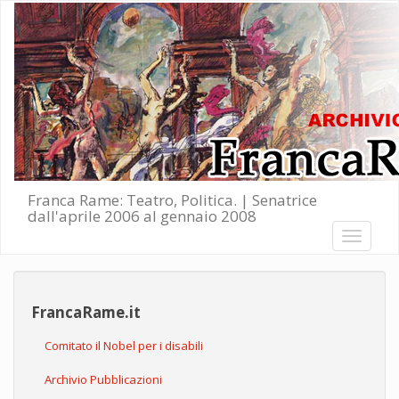
Salta al contenuto principale
Franca Rame: Teatro, Politica. | Senatrice
dall'aprile 2006 al gennaio 2008
Toggle
navigati
FrancaRame.it
Comitato il Nobel per i disabili
Archivio Pubblicazioni