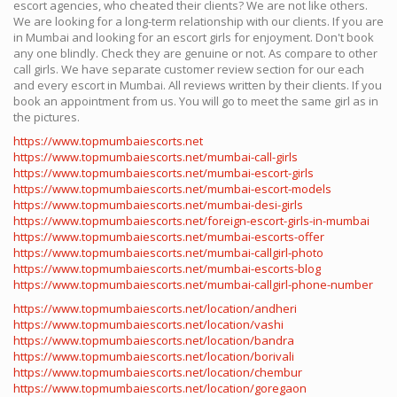
escort agencies, who cheated their clients? We are not like others.
We are looking for a long-term relationship with our clients. If you are
in Mumbai and looking for an escort girls for enjoyment. Don't book
any one blindly. Check they are genuine or not. As compare to other
call girls. We have separate customer review section for our each
and every escort in Mumbai. All reviews written by their clients. If you
book an appointment from us. You will go to meet the same girl as in
the pictures.
https://www.topmumbaiescorts.net
https://www.topmumbaiescorts.net/mumbai-call-girls
https://www.topmumbaiescorts.net/mumbai-escort-girls
https://www.topmumbaiescorts.net/mumbai-escort-models
https://www.topmumbaiescorts.net/mumbai-desi-girls
https://www.topmumbaiescorts.net/foreign-escort-girls-in-mumbai
https://www.topmumbaiescorts.net/mumbai-escorts-offer
https://www.topmumbaiescorts.net/mumbai-callgirl-photo
https://www.topmumbaiescorts.net/mumbai-escorts-blog
https://www.topmumbaiescorts.net/mumbai-callgirl-phone-number
https://www.topmumbaiescorts.net/location/andheri
https://www.topmumbaiescorts.net/location/vashi
https://www.topmumbaiescorts.net/location/bandra
https://www.topmumbaiescorts.net/location/borivali
https://www.topmumbaiescorts.net/location/chembur
https://www.topmumbaiescorts.net/location/goregaon