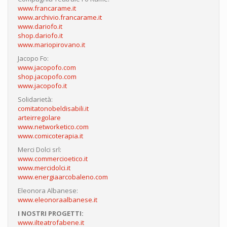
www.francarame.it
www.archivio.francarame.it
www.dariofo.it
shop.dariofo.it
www.mariopirovano.it
Jacopo Fo:
www.jacopofo.com
shop.jacopofo.com
www.jacopofo.it
Solidarietà:
comitatonobeldisabili.it
arteirregolare
www.networketico.com
www.comicoterapia.it
Merci Dolci srl:
www.commercioetico.it
www.mercidolci.it
www.energiaarcobaleno.com
Eleonora Albanese:
www.eleonoraalbanese.it
I NOSTRI PROGETTI:
www.ilteatrofabene.it