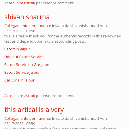
Accedi
o
registrati
per inserire commenti.
shivanisharma
Collegamento permanente
Inviato da
shivanisharma
il Ven,
06/17/2022 - 07:56
this is a really thank you for the authentic records in this renowned
test and depend upon extra astounding posts.
Escort in Jaipur
Udaipur Escort Service
Escort Service in Gurgaon
Escort Service Jaipur
Call Girls in Jaipur
Accedi
o
registrati
per inserire commenti.
this artical is a very
Collegamento permanente
Inviato da
shivanisharma
il Ven,
06/17/2022 - 07:59
this artical is a very parfect for our so I can come genuinely here