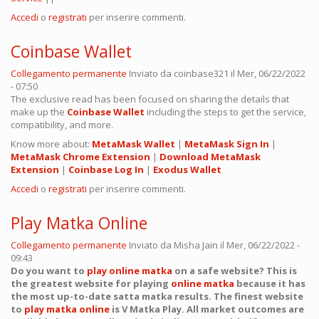
Accedi
o
registrati
per inserire commenti.
Coinbase Wallet
Collegamento permanente
Inviato da
coinbase321
il Mer, 06/22/2022
- 07:50
The exclusive read has been focused on sharing the details that
make up the
Coinbase Wallet
including the steps to get the service,
compatibility, and more.
Know more about:
MetaMask Wallet
|
MetaMask Sign In
|
MetaMask Chrome Extension
|
Download MetaMask
Extension
|
Coinbase Log In
|
Exodus Wallet
Accedi
o
registrati
per inserire commenti.
Play Matka Online
Collegamento permanente
Inviato da
Misha Jain
il Mer, 06/22/2022 -
09:43
Do you want to
play online matka
on a safe website? This is
the greatest website for playing
online matka
because it has
the most up-to-date satta matka results. The finest website
to
play matka online
is V Matka Play. All market outcomes are