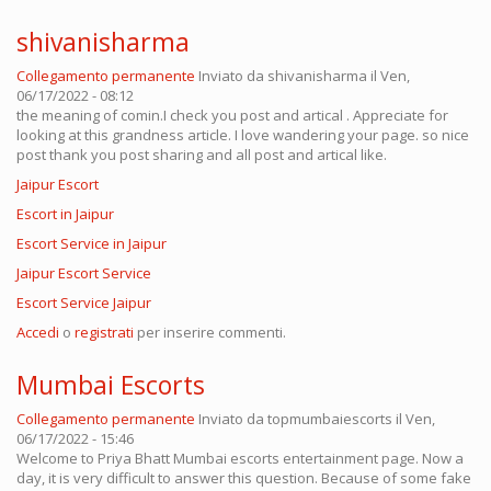
shivanisharma
Collegamento permanente
Inviato da
shivanisharma
il Ven,
06/17/2022 - 08:12
the meaning of comin.I check you post and artical . Appreciate for
looking at this grandness article. I love wandering your page. so nice
post thank you post sharing and all post and artical like.
Jaipur Escort
Escort in Jaipur
Escort Service in Jaipur
Jaipur Escort Service
Escort Service Jaipur
Accedi
o
registrati
per inserire commenti.
Mumbai Escorts
Collegamento permanente
Inviato da
topmumbaiescorts
il Ven,
06/17/2022 - 15:46
Welcome to Priya Bhatt Mumbai escorts entertainment page. Now a
day, it is very difficult to answer this question. Because of some fake