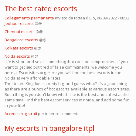
The best rated escorts
Collegamento permanente
Inviato da
tottaa
il Gio, 06/09/2022 - 08:32
Jodhpur escorts
@@
Chennai escorts
@@
Bangalore escorts
@@
Kolkata escorts
@@
Noida escorts
@@
Life is short and sex is something that can't be compromised. If you
want to get laid but tired of false commitments, we welcome you
here at Escortsites.org. Here you will find the best escorts in the
Noida at very affordable rates.
The United Kingdom is pretty big, and guess what? It's a good thing
as there are a bunch of hot escorts available at various escort sites.
But a thing is you don't know which site is the best and safest at the
same time. Find the best escort services in noida, and add some fun
in your life!
Accedi
o
registrati
per inserire commenti.
My escorts in bangalore itpl