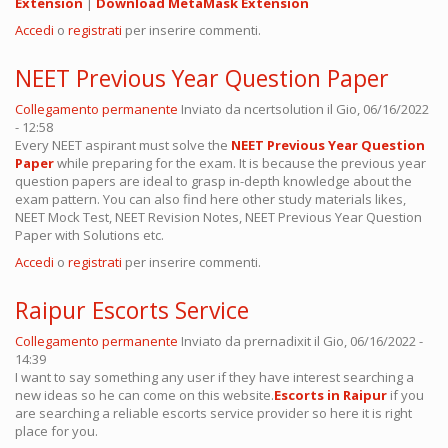
Extension
|
Download MetaMask Extension
Accedi
o
registrati
per inserire commenti.
NEET Previous Year Question Paper
Collegamento permanente
Inviato da
ncertsolution
il Gio, 06/16/2022
- 12:58
Every NEET aspirant must solve the
NEET Previous Year Question
Paper
while preparing for the exam. It is because the previous year
question papers are ideal to grasp in-depth knowledge about the
exam pattern. You can also find here other study materials likes,
NEET Mock Test, NEET Revision Notes, NEET Previous Year Question
Paper with Solutions etc.
Accedi
o
registrati
per inserire commenti.
Raipur Escorts Service
Collegamento permanente
Inviato da
prernadixit
il Gio, 06/16/2022 -
14:39
I want to say something any user if they have interest searching a
new ideas so he can come on this website.
Escorts in Raipur
if you
are searching a reliable escorts service provider so here it is right
place for you.