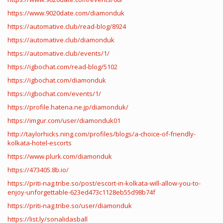
https://www.9020date.com/diamonduk
https://automative.club/read-blog/8924
https://automative.club/diamonduk
https://automative.club/events/1/
https://igbochat.com/read-blog/5102
https://igbochat.com/diamonduk
https://igbochat.com/events/1/
https://profile.hatena.ne.jp/diamonduk/
https://imgur.com/user/diamonduk01
http://taylorhicks.ning.com/profiles/blogs/a-choice-of-friendly-
kolkata-hotel-escorts
https://www.plurk.com/diamonduk
https://473405.8b.io/
https://priti-nag.tribe.so/post/escort-in-kolkata-will-allow-you-to-
enjoy-unforgettable-623ed473c1128eb55d98b74f
https://priti-nag.tribe.so/user/diamonduk
https://list.ly/sonalidasball