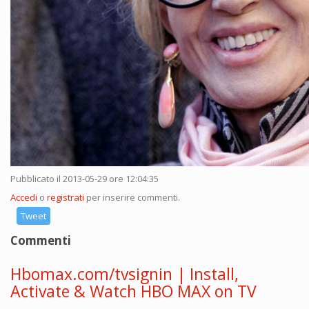
Pubblicato il 2013-05-29 ore 12:04:35
Accedi
o
registrati
per inserire commenti.
Tweet
Commenti
Hbomax.com/tvsignin | Install,
Activate & Watch HBO MAX on TV