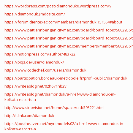
https://wordpress.com/post/diamonduk0.wordpress.com/9
https://diamonduk.jimdosite.com/
https://forum.clientexec.com/members/diamonduk.15155/#about
https://www.pattiannbengen.citymax.com/board/board_topic/5802956/
https://www.pattiannbengen.citymax.com/board/board_topic/5802956/
https://www.pattiannbengen.citymax.com/members/member/5802956.
https://notionpress.com/author/483722
https://piqs.de/user/diamonduk/
https://www.codechef.com/users/diamonduk
https://participation.bordeaux-metropole.fr/profil-public/diamonduk
https://writeablog.net/02h671nb2v
https://writeablog.net/diamonduk/a-href-www-diamonduk-in-
kolkata-escorts-a
http://www.sinovision.net/home/space/uid/593221.html
http://ttlink.com/diamonduk
https://postheaven.net/myntmodels02/a-href-www-diamonduk-in-
kolkata-escorts-a