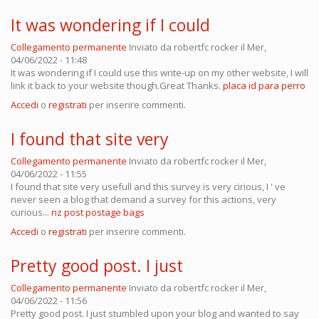
It was wondering if I could
Collegamento permanente
Inviato da
robertfc rocker
il Mer,
04/06/2022 - 11:48
It was wondering if I could use this write-up on my other website, I will
link it back to your website though.Great Thanks.
placa id para perro
Accedi
o
registrati
per inserire commenti.
I found that site very
Collegamento permanente
Inviato da
robertfc rocker
il Mer,
04/06/2022 - 11:55
I found that site very usefull and this survey is very cirious, I ' ve
never seen a blog that demand a survey for this actions, very
curious...
nz post postage bags
Accedi
o
registrati
per inserire commenti.
Pretty good post. I just
Collegamento permanente
Inviato da
robertfc rocker
il Mer,
04/06/2022 - 11:56
Pretty good post. I just stumbled upon your blog and wanted to say