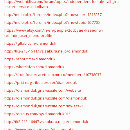
https://webhitlist.com/forum/topics/independent-female-call-girls-
escort-service-in-kolkata
http://molbiol.ru/forums/index.php?showuser=1218257
http://molbiol.ru/forums/index.php?showtopic=657705
https://www.etsy.com/in-en/people/2dcbyae7ksaedrlw?
ref=hdr_user_menu-profile
https://gitlab.com/diamonduk
http://tk2-213-16447.vs.sakura.ne.jp/diamonduk
https://about.me/diamonduk
https://sketchfab.com/diamonduk
https://fromfostercaretoceo.mn.co/members/10738037
https://priti-nag.tribe.so/user/diamonduk
https://diamondukgirls.wixsite.com/website
https://diamondukgirls.wixsite.com/diamonduk
https://diamondukgirls.wixsite.com/my-site-1
https://disqus.com/by/diamonduk01/
http://tk2-213-16447.vs.sakura.ne.jp/diamonduk
https://www.mixcloud.com/diamonduk/