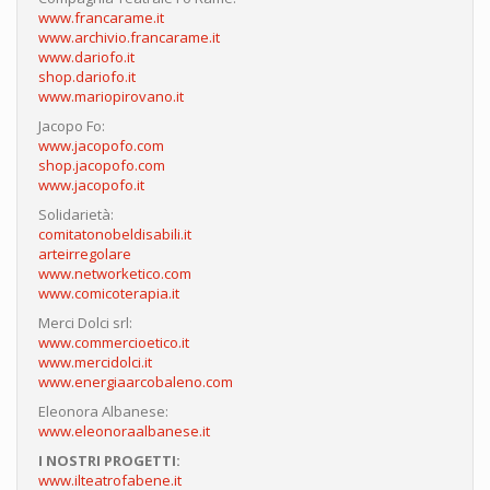
www.francarame.it
www.archivio.francarame.it
www.dariofo.it
shop.dariofo.it
www.mariopirovano.it
Jacopo Fo:
www.jacopofo.com
shop.jacopofo.com
www.jacopofo.it
Solidarietà:
comitatonobeldisabili.it
arteirregolare
www.networketico.com
www.comicoterapia.it
Merci Dolci srl:
www.commercioetico.it
www.mercidolci.it
www.energiaarcobaleno.com
Eleonora Albanese:
www.eleonoraalbanese.it
I NOSTRI PROGETTI:
www.ilteatrofabene.it