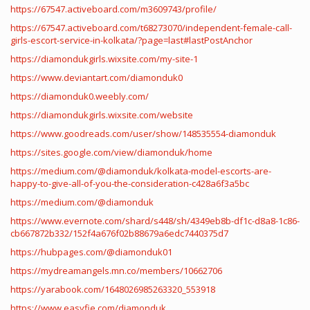
https://67547.activeboard.com/m3609743/profile/
https://67547.activeboard.com/t68273070/independent-female-call-
girls-escort-service-in-kolkata/?page=last#lastPostAnchor
https://diamondukgirls.wixsite.com/my-site-1
https://www.deviantart.com/diamonduk0
https://diamonduk0.weebly.com/
https://diamondukgirls.wixsite.com/website
https://www.goodreads.com/user/show/148535554-diamonduk
https://sites.google.com/view/diamonduk/home
https://medium.com/@diamonduk/kolkata-model-escorts-are-
happy-to-give-all-of-you-the-consideration-c428a6f3a5bc
https://medium.com/@diamonduk
https://www.evernote.com/shard/s448/sh/4349eb8b-df1c-d8a8-1c86-
cb667872b332/152f4a676f02b88679a6edc7440375d7
https://hubpages.com/@diamonduk01
https://mydreamangels.mn.co/members/10662706
https://yarabook.com/1648026985263320_553918
https://www.easyfie.com/diamonduk