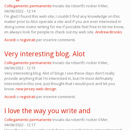
Collegamento permanente
Inviato da
robertfc rocker
il Mer,
04/06/2022 - 12:14
I'm glad I found this web site, I couldn't find any knowledge on this
matter prior to.Also operate a site and if you are ever interested in
doing some visitor writing for me if possible feel free to let me know,
im always look for people to check out my web site.
Andrew Brooks
Accedi
o
registrati
per inserire commenti.
Very interesting blog. Alot
Collegamento permanente
Inviato da
robertfc rocker
il Mer,
04/06/2022 - 12:15
Very interesting blog. Alot of blogs I see these days don't really
provide anything that I'm interested in, but I'm most definately
interested in this one. Just thought that I would post and let you
know.
new jersey web design
Accedi
o
registrati
per inserire commenti.
I love the way you write and
Collegamento permanente
Inviato da
robertfc rocker
il Mer,
04/06/2022 - 12:17