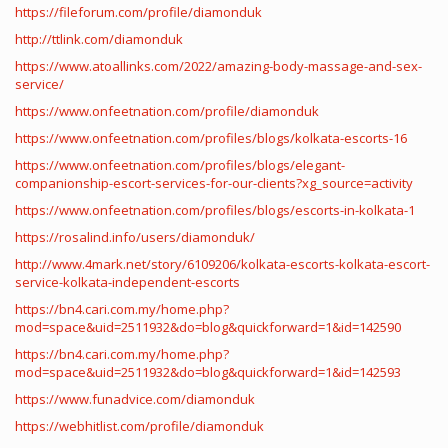
https://fileforum.com/profile/diamonduk
http://ttlink.com/diamonduk
https://www.atoallinks.com/2022/amazing-body-massage-and-sex-
service/
https://www.onfeetnation.com/profile/diamonduk
https://www.onfeetnation.com/profiles/blogs/kolkata-escorts-16
https://www.onfeetnation.com/profiles/blogs/elegant-
companionship-escort-services-for-our-clients?xg_source=activity
https://www.onfeetnation.com/profiles/blogs/escorts-in-kolkata-1
https://rosalind.info/users/diamonduk/
http://www.4mark.net/story/6109206/kolkata-escorts-kolkata-escort-
service-kolkata-independent-escorts
https://bn4.cari.com.my/home.php?
mod=space&uid=2511932&do=blog&quickforward=1&id=142590
https://bn4.cari.com.my/home.php?
mod=space&uid=2511932&do=blog&quickforward=1&id=142593
https://www.funadvice.com/diamonduk
https://webhitlist.com/profile/diamonduk