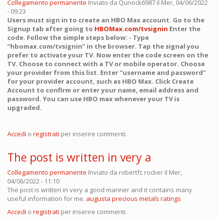
Collegamento permanente
Inviato da
Qunock6987
il Mer, 04/06/2022
- 09:23
Users must sign in to create an HBO Max account. Go to the
Signup tab after going to
HBOMax.com/tvsignin
Enter the
code. Follow the simple steps below: - Type
“hbomax.com/tvsignin” in the browser. Tap the signal you
prefer to activate your TV. Now enter the code screen on the
TV. Choose to connect with a TV or mobile operator. Choose
your provider from this list. Enter "username and password"
for your provider account, such as HBO Max. Click Create
Account to confirm or enter your name, email address and
password. You can use HBO max whenever your TV is
upgraded.
Accedi
o
registrati
per inserire commenti.
The post is written in very a
Collegamento permanente
Inviato da
robertfc rocker
il Mer,
04/06/2022 - 11:10
The post is written in very a good manner and it contains many
useful information for me.
augusta precious metals ratings
Accedi
o
registrati
per inserire commenti.