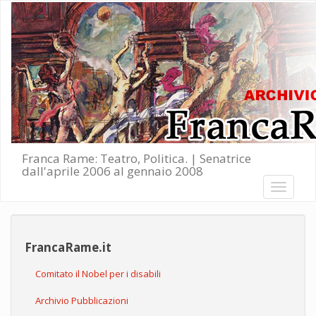
Salta al contenuto principale
Franca Rame: Teatro, Politica. | Senatrice
dall'aprile 2006 al gennaio 2008
Toggle
navigati
FrancaRame.it
Comitato il Nobel per i disabili
Archivio Pubblicazioni