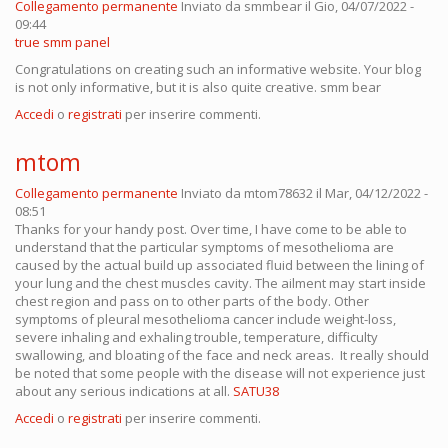
Collegamento permanente
Inviato da
smmbear
il Gio, 04/07/2022 -
09:44
true smm panel
Congratulations on creating such an informative website. Your blog
is not only informative, but it is also quite creative. smm bear
Accedi
o
registrati
per inserire commenti.
mtom
Collegamento permanente
Inviato da
mtom78632
il Mar, 04/12/2022 -
08:51
Thanks for your handy post. Over time, I have come to be able to
understand that the particular symptoms of mesothelioma are
caused by the actual build up associated fluid between the lining of
your lung and the chest muscles cavity. The ailment may start inside
chest region and pass on to other parts of the body. Other
symptoms of pleural mesothelioma cancer include weight-loss,
severe inhaling and exhaling trouble, temperature, difficulty
swallowing, and bloating of the face and neck areas. It really should
be noted that some people with the disease will not experience just
about any serious indications at all.
SATU38
Accedi
o
registrati
per inserire commenti.