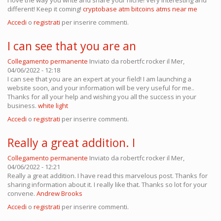
I love the way you write and share your niche! Very interesting and
different! Keep it coming!
cryptobase atm bitcoins atms near me
Accedi
o
registrati
per inserire commenti.
I can see that you are an
Collegamento permanente
Inviato da
robertfc rocker
il Mer,
04/06/2022 - 12:18
I can see that you are an expert at your field! I am launching a
website soon, and your information will be very useful for me..
Thanks for all your help and wishing you all the success in your
business.
white light
Accedi
o
registrati
per inserire commenti.
Really a great addition. I
Collegamento permanente
Inviato da
robertfc rocker
il Mer,
04/06/2022 - 12:21
Really a great addition. I have read this marvelous post. Thanks for
sharing information about it. I really like that. Thanks so lot for your
convene.
Andrew Brooks
Accedi
o
registrati
per inserire commenti.