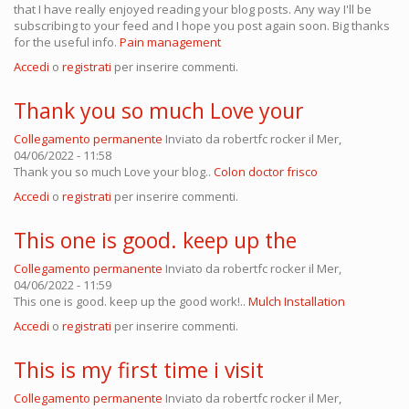
that I have really enjoyed reading your blog posts. Any way I'll be
subscribing to your feed and I hope you post again soon. Big thanks
for the useful info.
Pain management
Accedi
o
registrati
per inserire commenti.
Thank you so much Love your
Collegamento permanente
Inviato da
robertfc rocker
il Mer,
04/06/2022 - 11:58
Thank you so much Love your blog..
Colon doctor frisco
Accedi
o
registrati
per inserire commenti.
This one is good. keep up the
Collegamento permanente
Inviato da
robertfc rocker
il Mer,
04/06/2022 - 11:59
This one is good. keep up the good work!..
Mulch Installation
Accedi
o
registrati
per inserire commenti.
This is my first time i visit
Collegamento permanente
Inviato da
robertfc rocker
il Mer,