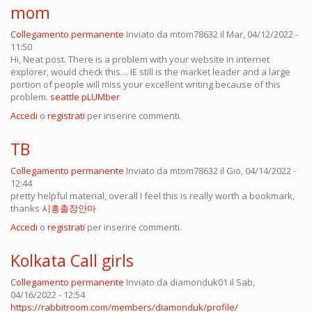
mom
Collegamento permanente
Inviato da
mtom78632
il Mar, 04/12/2022 -
11:50
Hi, Neat post. There is a problem with your website in internet
explorer, would check this… IE still is the market leader and a large
portion of people will miss your excellent writing because of this
problem.
seattle pLUMber
Accedi
o
registrati
per inserire commenti.
TB
Collegamento permanente
Inviato da
mtom78632
il Gio, 04/14/2022 -
12:44
pretty helpful material, overall I feel this is really worth a bookmark,
thanks
시흥출장안마
Accedi
o
registrati
per inserire commenti.
Kolkata Call girls
Collegamento permanente
Inviato da
diamonduk01
il Sab,
04/16/2022 - 12:54
https://rabbitroom.com/members/diamonduk/profile/