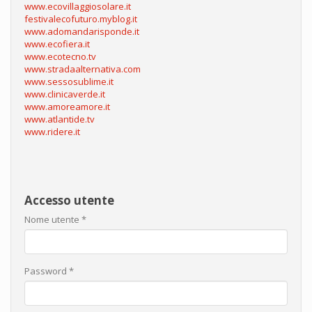
www.ecovillaggiosolare.it
festivalecofuturo.myblog.it
www.adomandarisponde.it
www.ecofiera.it
www.ecotecno.tv
www.stradaalternativa.com
www.sessosublime.it
www.clinicaverde.it
www.amoreamore.it
www.atlantide.tv
www.ridere.it
Accesso utente
Nome utente
*
Password
*