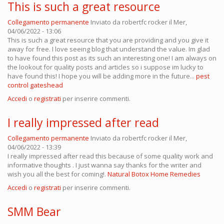
This is such a great resource
Collegamento permanente
Inviato da
robertfc rocker
il Mer,
04/06/2022 - 13:06
This is such a great resource that you are providing and you give it
away for free. I love seeing blog that understand the value. Im glad
to have found this post as its such an interesting one! I am always on
the lookout for quality posts and articles so i suppose im lucky to
have found this! I hope you will be adding more in the future...
pest
control gateshead
Accedi
o
registrati
per inserire commenti.
I really impressed after read
Collegamento permanente
Inviato da
robertfc rocker
il Mer,
04/06/2022 - 13:39
I really impressed after read this because of some quality work and
informative thoughts . I just wanna say thanks for the writer and
wish you all the best for coming!.
Natural Botox Home Remedies
Accedi
o
registrati
per inserire commenti.
SMM Bear