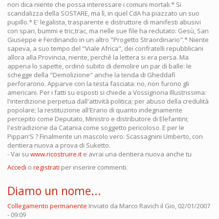
non dica niente che possa interessare i comuni mortali.* Si
scandalizza della SOSTARE, ma lì, in quel CdA ha piazzato un suo
pupillo.* E' legalista, trasparente e distruttore di manifesti abusivi
con spari, bummi e tric,trac, ma nelle sue file ha reclutato: Gesù, San
Giuseppe e Ferdinando in un altro "Progetto Straordinario".* Niente
sapeva, a suo tempo del "Viale Africa", dei confratelli repubblicani
allora alla Provincia, niente, perché la lettera si era persa. Ma
appena lo sapette, ordinò subito di demolire un par di balle: le
schegge della "Demolizione" anche la tenda di Gheddafi
perforarono. Apparve con la testa fasciata: no, non furono gli
americani. Per i fatti su esposti si chiede a Vossignoria Illustrissima:
l'interdizione perpetua dall'attività politica; per abuso della credulità
popolare; la restituzione all'Erario di quanto indegnamente
percepito come Deputato, Ministro e distributore di Elefantini;
l'estradizione da Catania come soggetto pericoloso. E per le
Pippan'S ? Finalmente un mascolo vero: Scassagnini Umberto, con
dentiera nuova a prova di Suketto.
- Vai su
www.ricostruire.it
e avrai una dentiera nuova anche tu
Accedi
o
registrati
per inserire commenti.
Diamo un nome...
Collegamento permanente
Inviato da
Marco Ravich
il Gio, 02/01/2007
- 09:09