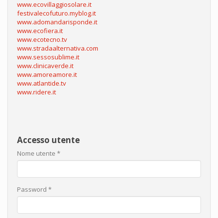
www.ecovillaggiosolare.it
festivalecofuturo.myblog.it
www.adomandarisponde.it
www.ecofiera.it
www.ecotecno.tv
www.stradaalternativa.com
www.sessosublime.it
www.clinicaverde.it
www.amoreamore.it
www.atlantide.tv
www.ridere.it
Accesso utente
Nome utente
*
Password
*