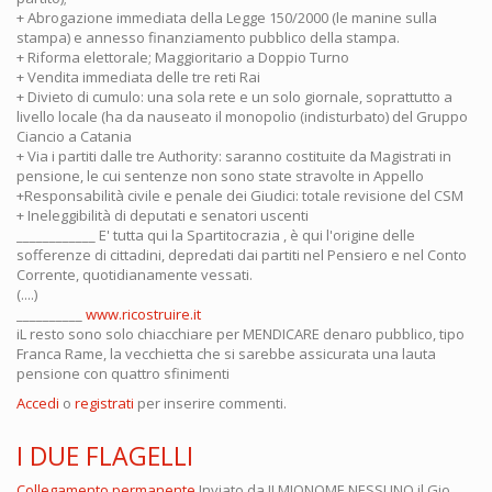
+ Abrogazione immediata della Legge 150/2000 (le manine sulla
stampa) e annesso finanziamento pubblico della stampa.
+ Riforma elettorale; Maggioritario a Doppio Turno
+ Vendita immediata delle tre reti Rai
+ Divieto di cumulo: una sola rete e un solo giornale, soprattutto a
livello locale (ha da nauseato il monopolio (indisturbato) del Gruppo
Ciancio a Catania
+ Via i partiti dalle tre Authority: saranno costituite da Magistrati in
pensione, le cui sentenze non sono state stravolte in Appello
+Responsabilità civile e penale dei Giudici: totale revisione del CSM
+ Ineleggibilità di deputati e senatori uscenti
____________ E' tutta qui la Spartitocrazia , è qui l'origine delle
sofferenze di cittadini, depredati dai partiti nel Pensiero e nel Conto
Corrente, quotidianamente vessati.
(....)
__________
www.ricostruire.it
iL resto sono solo chiacchiare per MENDICARE denaro pubblico, tipo
Franca Rame, la vecchietta che si sarebbe assicurata una lauta
pensione con quattro sfinimenti
Accedi
o
registrati
per inserire commenti.
I DUE FLAGELLI
Collegamento permanente
Inviato da
ILMIONOME NESSUNO
il Gio,