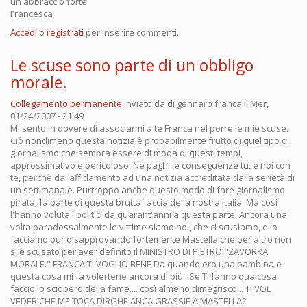
un abbraccio forte
Francesca
Accedi
o
registrati
per inserire commenti.
Le scuse sono parte di un obbligo
morale.
Collegamento permanente
Inviato da
di gennaro franca
il Mer,
01/24/2007 - 21:49
Mi sento in dovere di associarmi a te Franca nel porre le mie scuse.
Ciò nondimeno questa notizia è probabilmente frutto di quel tipo di
giornalismo che sembra essere di moda di questi tempi,
approssimativo e pericoloso. Ne paghi le conseguenze tu, e noi con
te, perchè dai affidamento ad una notizia accreditata dalla serietà di
un settimanale. Purtroppo anche questo modo di fare giornalismo
pirata, fa parte di questa brutta faccia della nostra Italia. Ma così
l'hanno voluta i politici da quarant'anni a questa parte. Ancora una
volta paradossalmente le vittime siamo noi, che ci scusiamo, e lo
facciamo pur disapprovando fortemente Mastella che per altro non
si è scusato per aver definito il MINISTRO DI PIETRO "ZAVORRA
MORALE." FRANCA TI VOGLIO BENE Da quando ero una bambina e
questa cosa mi fa volertene ancora di più...Se Ti fanno qualcosa
faccio lo sciopero della fame.... così almeno dimegrisco... TI VOL
VEDER CHE ME TOCA DIRGHE ANCA GRASSIE A MASTELLA?