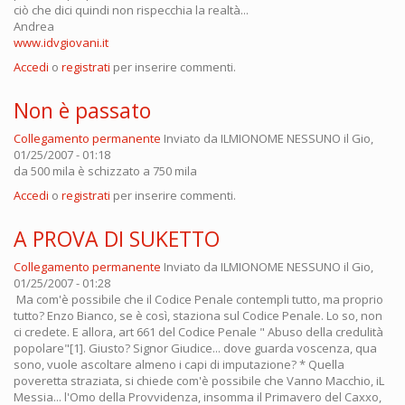
ciò che dici quindi non rispecchia la realtà...
Andrea
www.idvgiovani.it
Accedi
o
registrati
per inserire commenti.
Non è passato
Collegamento permanente
Inviato da
ILMIONOME NESSUNO
il Gio,
01/25/2007 - 01:18
da 500 mila è schizzato a 750 mila
Accedi
o
registrati
per inserire commenti.
A PROVA DI SUKETTO
Collegamento permanente
Inviato da
ILMIONOME NESSUNO
il Gio,
01/25/2007 - 01:28
Ma com'è possibile che il Codice Penale contempli tutto, ma proprio
tutto? Enzo Bianco, se è così, staziona sul Codice Penale. Lo so, non
ci credete. E allora, art 661 del Codice Penale " Abuso della credulità
popolare"[1]. Giusto? Signor Giudice... dove guarda voscenza, qua
sono, vuole ascoltare almeno i capi di imputazione? * Quella
poveretta straziata, si chiede com'è possibile che Vanno Macchio, iL
Messia... l'Omo della Provvidenza, insomma il Primavero del Caxxo,