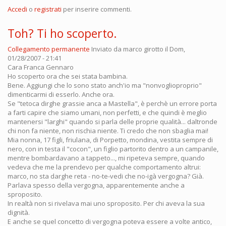
Accedi
o
registrati
per inserire commenti.
Toh? Ti ho scoperto.
Collegamento permanente
Inviato da
marco girotto
il Dom,
01/28/2007 - 21:41
Cara Franca Gennaro
Ho scoperto ora che sei stata bambina.
Bene. Aggiungi che lo sono stato anch'io ma "nonvoglioproprio"
dimenticarmi di esserlo. Anche ora.
Se "tetoca dirghe grassie anca a Mastella", è perchè un errore porta
a farti capire che siamo umani, non perfetti, e che quindi è meglio
mantenersi "larghi" quando si parla delle proprie qualità... daltronde
chi non fa niente, non rischia niente. Ti credo che non sbaglia mai!
Mia nonna, 17 figli, friulana, di Porpetto, mondina, vestita sempre di
nero, con in testa il "cocon", un figlio partorito dentro a un campanile,
mentre bombardavano a tappeto..., mi ripeteva sempre, quando
vedeva che me la prendevo per qualche comportamento altrui:
marco, no sta darghe reta - no-te-vedi che no-igà vergogna? Già.
Parlava spesso della vergogna, apparentemente anche a
sproposito.
In realtà non si rivelava mai uno sproposito. Per chi aveva la sua
dignità.
E anche se quel concetto di vergogna poteva essere a volte antico,