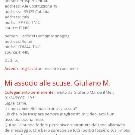
person: Prospero Pirotti
address: V.le Costituzione 19
address: I-95125 Catania
address: Italy
nic-hdl: PP782-ITNIC
source: IT-NIC
person: Flashnet Domain Managing
address: Rome
nic-hdl: FDM44-ITNIC
source: IT-NIC
Occhio...
Accedi
o
registrati
per inserire commenti.
Mi associo alle scuse. Giuliano M.
Collegamento permanente
Inviato da
Giuliano Marcia
il Mer,
01/24/2007 - 19:51
Sig.ra Rame,
chi non commette mai errori in vita sua?
Ciò che in lei traspare sempre (negli scritti, in video, ecc) è un
assoluta buona fede.
Quì poi la buona fede si percepisce soprattutto dal tono allarmato
del messaggio. Che bello sarebbe se tutti i politici fossero così limpidi