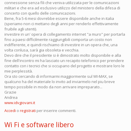
connessione senza fili che veniva utilizzata per le comunicazioni
militari e che era ad esclusivo utilizzo del ministero della difesa di
concerto con quello delle comunicazioni.
Bene, fra 5-6 mesi dovrebbe essere disponibile anche in italia
(speriamo non ci mettano degli anni per renderlo effettivamente
fruibile agli utenti).
investire in un' opera di collegamento internet "a muro" per portarla
fino a paesi difficilmente raggiungibili comporta un costo non
indifferente, e quindi rischiamo di investire in un opera che, una
volta conlusa, sarà gia obsoleta e vecchia.
Devo dire che il presidente si è dimostrato molto disponibile e alla
fine dell'incontro mi ha lasciato un recapito telefonico per prendere
contatto con i tecnici che si occupano del progetto e mostrare loro le
mie perplessità.
Ora sto cercando di informarmi maggiormente sul WI-MAX, se
qualcuno ha del materiale lo invito ad inviarmelo nel piu breve
tempo possibile in modo da non arrivare impreparato...
Grazie
Andrea
www.idvgiovani.it
Accedi
o
registrati
per inserire commenti.
Wi Fi e software libero