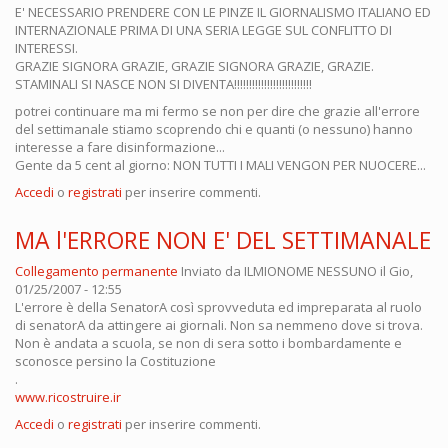
E' NECESSARIO PRENDERE CON LE PINZE IL GIORNALISMO ITALIANO ED
INTERNAZIONALE PRIMA DI UNA SERIA LEGGE SUL CONFLITTO DI
INTERESSI.
GRAZIE SIGNORA GRAZIE, GRAZIE SIGNORA GRAZIE, GRAZIE.
STAMINALI SI NASCE NON SI DIVENTA!!!!!!!!!!!!!!!!!!!!!!!!!!
potrei continuare ma mi fermo se non per dire che grazie all'errore
del settimanale stiamo scoprendo chi e quanti (o nessuno) hanno
interesse a fare disinformazione...
Gente da 5 cent al giorno: NON TUTTI I MALI VENGON PER NUOCERE...
Accedi
o
registrati
per inserire commenti.
MA l'ERRORE NON E' DEL SETTIMANALE
Collegamento permanente
Inviato da
ILMIONOME NESSUNO
il Gio,
01/25/2007 - 12:55
L'errore è della SenatorA così sprovveduta ed impreparata al ruolo
di senatorA da attingere ai giornali. Non sa nemmeno dove si trova.
Non è andata a scuola, se non di sera sotto i bombardamente e
sconosce persino la Costituzione
.
www.ricostruire.ir
Accedi
o
registrati
per inserire commenti.