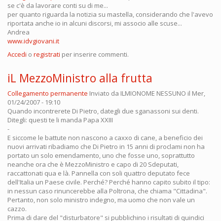
se c'è da lavorare conti su di me...
per quanto riguarda la notizia su mastella, considerando che l'avevo
riportata anche io in alcuni discorsi, mi associo alle scuse...
Andrea
www.idvgiovani.it
Accedi
o
registrati
per inserire commenti.
iL MezzoMinistro alla frutta
Collegamento permanente
Inviato da
ILMIONOME NESSUNO
il Mer,
01/24/2007 - 19:10
Quando incontrerete Di Pietro, dategli due sganassoni sui denti.
Ditegli: questi te li manda Papa XXIII
-
E siccome le battute non nascono a caxxo di cane, a beneficio dei
nuovi arrivati ribadiamo che Di Pietro in 15 anni di proclami non ha
portato un solo emendamento, uno che fosse uno, soprattutto
neanche ora che è MezzoMinistro e capo di 20 Sdeputati,
raccattonati qua e là. Pannella con soli quattro deputato fece
dell'Italia un Paese civile. Perché? Perché hanno capito subito il tipo:
in nessun caso rinuncerebbe alla Poltrona, che chiama "Cittadina".
Pertanto, non solo ministro indegno, ma uomo che non vale un
cazzo.
Prima di dare del "disturbatore" si pubblichino i risultati di quindici