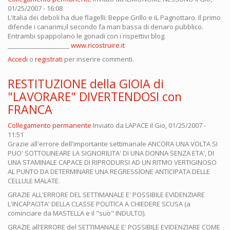
01/25/2007 - 16:08
L'Italia dei deboli ha due flagelli: Beppe Grillo e iL Pagnottaro. Il primo
difende i canarimi,il secondo fa man bassa di denaro pubblico.
Entrambi spappolano le gonadi con i rispettivi blog.
____________________
www.ricostruire.it
Accedi
o
registrati
per inserire commenti.
RESTITUZIONE della GIOIA di
"LAVORARE" DIVERTENDOSI con
FRANCA
Collegamento permanente
Inviato da
LAPACE
il Gio, 01/25/2007 -
11:51
Grazie all'errore dell'importante settimanale ANCORA UNA VOLTA SI
PUO' SOTTOLINEARE LA SIGNORILITA' DI UNA DONNA SENZA ETA', DI
UNA STAMINALE CAPACE DI RIPRODURSI AD UN RITMO VERTIGINOSO
AL PUNTO DA DETERMINARE UNA REGRESSIONE ANTICIPATA DELLE
CELLULE MALATE.
GRAZIE ALL'ERRORE DEL SETTIMANALE E' POSSIBILE EVIDENZIARE
L'INCAPACITA' DELLA CLASSE POLITICA A CHIEDERE SCUSA (a
cominciare da MASTELLA e il "suo" INDULTO).
GRAZIE all'ERRORE del SETTIMANALE E' POSSIBILE EVIDENZIARE COME