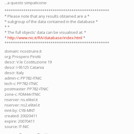
...a questo simpaticone:
**************************************************
* Please note that any results obtained are a *
* subgroup of the data contained in the database *
* *
* The full objects' data can be visualised at: *
*
http://www.nic.it/RA/database/index.html
*
**************************************************
domain: ricostruire.it
org: Prospero Pirotti
descr: V.le Costituzione 19
descr: I-95125 Catania
descr: Italy
admin-c: PP782-ITNIC
tech-c: PP782-ITNIC
postmaster: PP782-ITNIC
zone-c: FDM44-ITNIC
nserver: ns.elitel.it
nserver: ns2.elitel.it
mnt-by: CYB-MNT
created: 20020411
expire: 20070411
source: IT-NIC