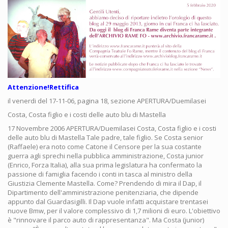
Attenzione!Rettifica
il venerdi del 17-11-06, pagina 18, sezione APERTURA/Duemilasei
Costa, Costa figlio e i costi delle auto blu di Mastella
17 Novembre 2006 APERTURA/Duemilasei Costa, Costa figlio e i costi
delle auto blu di Mastella Tale padre, tale figlio. Se Costa senior
(Raffaele) era noto come Catone il Censore per la sua costante
guerra agli sprechi nella pubblica amministrazione, Costa junior
(Enrico, Forza Italia), alla sua prima legislatura ha confermato la
passione di famiglia facendo i conti in tasca al ministro della
Giustizia Clemente Mastella. Come? Prendendo di mira il Dap, il
Dipartimento dell'amministrazione penitenziaria, che dipende
appunto dal Guardasigilli. Il Dap vuole infatti acquistare trentasei
nuove Bmw, per il valore complessivo di 1,7 milioni di euro. L'obiettivo
è "rinnovare il parco auto di rappresentanza". Ma Costa (junior)