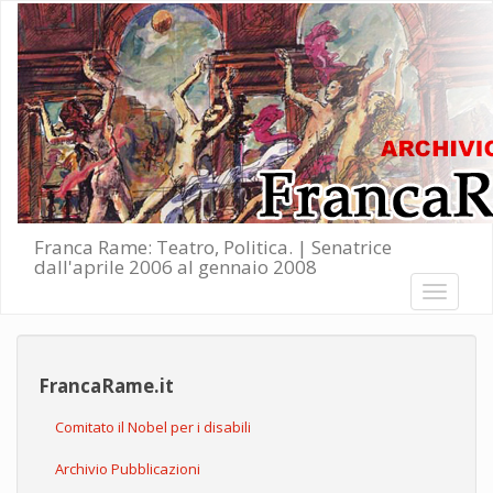
Salta al contenuto principale
Franca Rame: Teatro, Politica. | Senatrice
dall'aprile 2006 al gennaio 2008
Toggle
navigati
FrancaRame.it
Comitato il Nobel per i disabili
Archivio Pubblicazioni