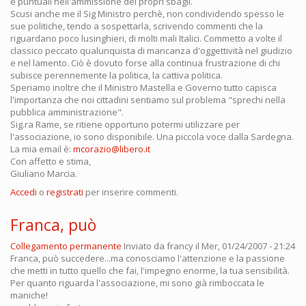
e puntuali nell'ammissione dei propri sbagli.
Scusi anche me il Sig Ministro perchè, non condividendo spesso le
sue politiche, tendo a sospettarla, scrivendo commenti che la
riguardano poco lusinghieri, di molti mali Italici. Commetto a volte il
classico peccato qualunquista di mancanza d'oggettività nel giudizio
e nel lamento. Ciò è dovuto forse alla continua frustrazione di chi
subisce perennemente la politica, la cattiva politica.
Speriamo inoltre che il Ministro Mastella e Governo tutto capisca
l'importanza che noi cittadini sentiamo sul problema "sprechi nella
pubblica amministrazione".
Sig.ra Rame, se ritiene opportuno potermi utilizzare per
l'associazione, io sono disponibile. Una piccola voce dalla Sardegna.
La mia email è:
mcorazio@libero.it
Con affetto e stima,
Giuliano Marcia.
Accedi
o
registrati
per inserire commenti.
Franca, può
Collegamento permanente
Inviato da
francy
il Mer, 01/24/2007 - 21:24
Franca, può succedere...ma conosciamo l'attenzione e la passione
che metti in tutto quello che fai, l'impegno enorme, la tua sensibilità.
Per quanto riguarda l'associazione, mi sono già rimboccata le
maniche!