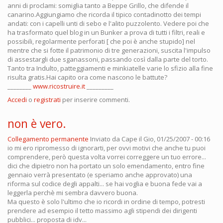
anni di proclami: somiglia tanto a Beppe Grillo, che difende il
canarino.Aggiungiamo che ricorda il tipico contadinotto dei tempi
andati: con i capelli unti di sebo e l'alito puzzolento. Vedere poi che
ha trasformato quel blog in un Bunker a prova di tutti i filtri, reali e
possibili, regolarmente perforati [ che poi è anche stupido] nel
mentre che si fotte il patrimonio di tre generazioni, suscita l'impulso
di assestargli due sganassoni, passando così dalla parte del torto.
Tanto tra Indulto, patteggiamenti e minkiatelle varie lo sfizio alla fine
risulta gratis.Hai capito ora come nascono le battute?
________
www.ricostruire.it
_________
Accedi
o
registrati
per inserire commenti.
non è vero.
Collegamento permanente
Inviato da
Cape
il Gio, 01/25/2007 - 00:16
io mi ero ripromesso di ignorarti, per ovvi motivi che anche tu puoi
comprendere, però questa volta vorrei correggere un tuo errore...
dici che dipietro non ha portato un solo emendamento, entro fine
gennaio verrà presentato (e speriamo anche approvato) una
riforma sul codice degli appalti... se hai voglia e buona fede vai a
leggerla perchè mi sembra davvero buona.
Ma questo è solo l'ultimo che io ricordi in ordine di tempo, potresti
prendere ad esempio il tetto massimo agli stipendi dei dirigenti
pubblici... proposta di idv...