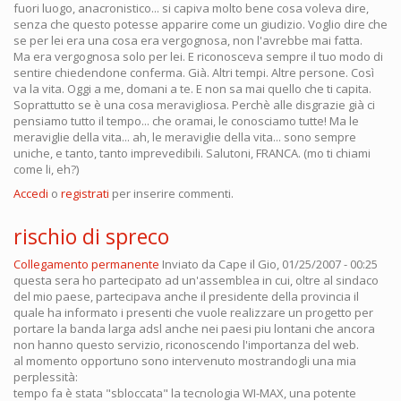
fuori luogo, anacronistico... si capiva molto bene cosa voleva dire,
senza che questo potesse apparire come un giudizio. Voglio dire che
se per lei era una cosa era vergognosa, non l'avrebbe mai fatta.
Ma era vergognosa solo per lei. E riconosceva sempre il tuo modo di
sentire chiedendone conferma. Già. Altri tempi. Altre persone. Così
va la vita. Oggi a me, domani a te. E non sa mai quello che ti capita.
Soprattutto se è una cosa meravigliosa. Perchè alle disgrazie già ci
pensiamo tutto il tempo... che oramai, le conosciamo tutte! Ma le
meraviglie della vita... ah, le meraviglie della vita... sono sempre
uniche, e tanto, tanto imprevedibili. Salutoni, FRANCA. (mo ti chiami
come li, eh?)
Accedi
o
registrati
per inserire commenti.
rischio di spreco
Collegamento permanente
Inviato da
Cape
il Gio, 01/25/2007 - 00:25
questa sera ho partecipato ad un'assemblea in cui, oltre al sindaco
del mio paese, partecipava anche il presidente della provincia il
quale ha informato i presenti che vuole realizzare un progetto per
portare la banda larga adsl anche nei paesi piu lontani che ancora
non hanno questo servizio, riconoscendo l'importanza del web.
al momento opportuno sono intervenuto mostrandogli una mia
perplessità:
tempo fa è stata "sbloccata" la tecnologia WI-MAX, una potente