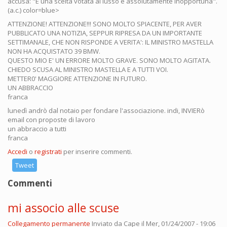
accusa: "È una scelta votata al lusso e assolutamente inopportuna".
(a.c.) color=blue>
ATTENZIONE! ATTENZIONE!!! SONO MOLTO SPIACENTE, PER AVER
PUBBLICATO UNA NOTIZIA, SEPPUR RIPRESA DA UN IMPORTANTE
SETTIMANALE, CHE NON RISPONDE A VERITA': IL MINISTRO MASTELLA
NON HA ACQUISTATO 39 BMW.
QUESTO MIO E' UN ERRORE MOLTO GRAVE. SONO MOLTO AGITATA.
CHIEDO SCUSA AL MINISTRO MASTELLA E A TUTTI VOI.
METTER0' MAGGIORE ATTENZIONE IN FUTURO.
UN ABBRACCIO
franca
lunedì andrò dal notaio per fondare l'associazione. indi, INVIERò
email con proposte di lavoro
un abbraccio a tutti
franca
Accedi
o
registrati
per inserire commenti.
Tweet
Commenti
mi associo alle scuse
Collegamento permanente
Inviato da
Cape
il Mer, 01/24/2007 - 19:06