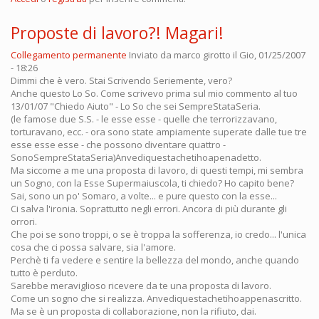
Proposte di lavoro?! Magari!
Collegamento permanente
Inviato da
marco girotto
il Gio, 01/25/2007
- 18:26
Dimmi che è vero. Stai Scrivendo Seriemente, vero?
Anche questo Lo So. Come scrivevo prima sul mio commento al tuo
13/01/07 "Chiedo Aiuto" - Lo So che sei SempreStataSeria.
(le famose due S.S. - le esse esse - quelle che terrorizzavano,
torturavano, ecc. - ora sono state ampiamente superate dalle tue tre
esse esse esse - che possono diventare quattro -
SonoSempreStataSeria)Anvediquestachetihoapenadetto.
Ma siccome a me una proposta di lavoro, di questi tempi, mi sembra
un Sogno, con la Esse Supermaiuscola, ti chiedo? Ho capito bene?
Sai, sono un po' Somaro, a volte... e pure questo con la esse...
Ci salva l'ironia. Soprattutto negli errori. Ancora di più durante gli
orrori.
Che poi se sono troppi, o se è troppa la sofferenza, io credo... l'unica
cosa che ci possa salvare, sia l'amore.
Perchè ti fa vedere e sentire la bellezza del mondo, anche quando
tutto è perduto.
Sarebbe meraviglioso ricevere da te una proposta di lavoro.
Come un sogno che si realizza. Anvediquestachetihoappenascritto.
Ma se è un proposta di collaborazione, non la rifiuto, dai.