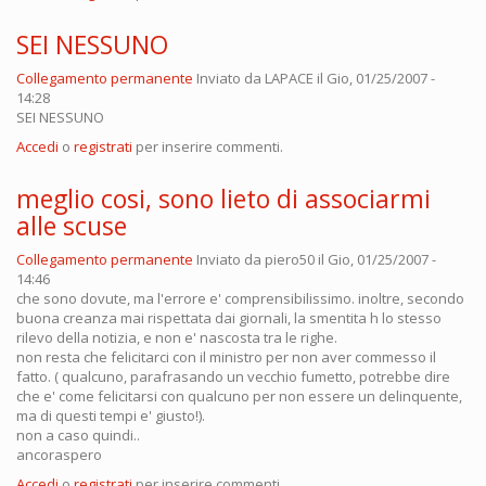
SEI NESSUNO
Collegamento permanente
Inviato da
LAPACE
il Gio, 01/25/2007 -
14:28
SEI NESSUNO
Accedi
o
registrati
per inserire commenti.
meglio cosi, sono lieto di associarmi
alle scuse
Collegamento permanente
Inviato da
piero50
il Gio, 01/25/2007 -
14:46
che sono dovute, ma l'errore e' comprensibilissimo. inoltre, secondo
buona creanza mai rispettata dai giornali, la smentita h lo stesso
rilevo della notizia, e non e' nascosta tra le righe.
non resta che felicitarci con il ministro per non aver commesso il
fatto. ( qualcuno, parafrasando un vecchio fumetto, potrebbe dire
che e' come felicitarsi con qualcuno per non essere un delinquente,
ma di questi tempi e' giusto!).
non a caso quindi..
ancoraspero
Accedi
o
registrati
per inserire commenti.