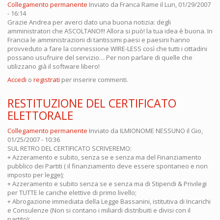
Collegamento permanente
Inviato da
Franca Rame
il Lun, 01/29/2007
- 16:14
Grazie Andrea per averci dato una buona notizia: degli
amministratori che ASCOLTANO!!! Allora si può! la tua idea è buona. In
Francia le amministrazioni di tantissimi paesi e paesini hanno
provveduto a fare la connessione WIRE-LESS così che tutti i cittadini
possano usufruire del servizio… Per non parlare di quelle che
utilizzano già il software libero!
Accedi
o
registrati
per inserire commenti.
RESTITUZIONE DEL CERTIFICATO
ELETTORALE
Collegamento permanente
Inviato da
ILMIONOME NESSUNO
il Gio,
01/25/2007 - 10:36
SUL RETRO DEL CERTIFICATO SCRIVEREMO:
+ Azzeramento e subito, senza se e senza ma del Finanziamento
pubblico dei Partiti ( il finanziamento deve essere spontaneo e non
imposto per legge);
+ Azzeramento e subito senza se e senza ma di Stipendi & Privilegi
per TUTTE le cariche elettive di primo livello;
+ Abrogazione immediata della Legge Bassanini, istitutiva di Incarichi
e Consulenze (Non si contano i miliardi distribuiti e divisi con il
partito);