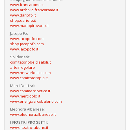
www.francarame.it
www.archivio.francarame.it
www.dariofo.it
shop.dariofo.it
www.mariopirovano.it
Jacopo Fo:
www.jacopofo.com
shop.jacopofo.com
www.jacopofo.it
Solidarietà:
comitatonobeldisabili.it
arteirregolare
www.networketico.com
www.comicoterapia.it
Merci Dolci srl:
www.commercioetico.it
www.mercidolci.it
www.energiaarcobaleno.com
Eleonora Albanese:
www.eleonoraalbanese.it
I NOSTRI PROGETTI:
www.ilteatrofabene.it