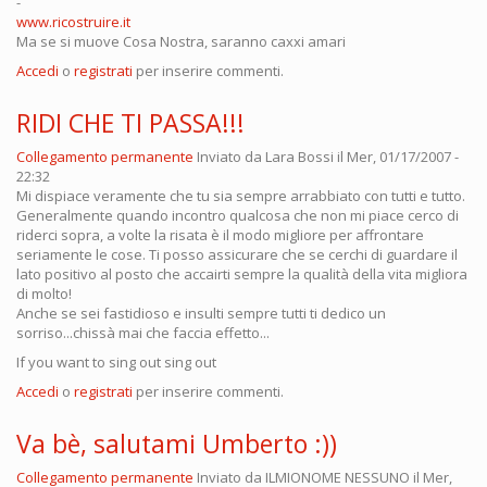
-
www.ricostruire.it
Ma se si muove Cosa Nostra, saranno caxxi amari
Accedi
o
registrati
per inserire commenti.
RIDI CHE TI PASSA!!!
Collegamento permanente
Inviato da
Lara Bossi
il Mer, 01/17/2007 -
22:32
Mi dispiace veramente che tu sia sempre arrabbiato con tutti e tutto.
Generalmente quando incontro qualcosa che non mi piace cerco di
riderci sopra, a volte la risata è il modo migliore per affrontare
seriamente le cose. Ti posso assicurare che se cerchi di guardare il
lato positivo al posto che accairti sempre la qualità della vita migliora
di molto!
Anche se sei fastidioso e insulti sempre tutti ti dedico un
sorriso...chissà mai che faccia effetto...
If you want to sing out sing out
Accedi
o
registrati
per inserire commenti.
Va bè, salutami Umberto :))
Collegamento permanente
Inviato da
ILMIONOME NESSUNO
il Mer,