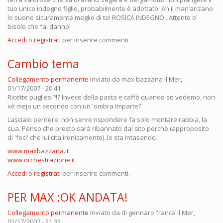
tuo unico indegno figlio, probabilmente è adottato! Ah il marranzano
lo suono sicuramente meglio di te! ROSICA INDEGNO...Attento o'
bisolo che fai danno!
Accedi
o
registrati
per inserire commenti.
Cambio tema
Collegamento permanente
Inviato da
max bazzana
il Mer,
01/17/2007 - 20:41
Ricette pugliesi?!? Invece della pasta e caffè quando se vedemo, non
xè mejo un secondo con un 'ombra imparte?
Lascialo perdere, non serve rispondere fa solo montare rabbia, la
sua. Penso che presto sarà ribannato dal sito perchè (approposito
di 'feci' che lui cita ironicamente)..lo sta intasando.
www.maxbazzana.it
www.orchestrazione.it
Accedi
o
registrati
per inserire commenti.
PER MAX :OK ANDATA!
Collegamento permanente
Inviato da
di gennaro franca
il Mer,
01/17/2007 - 21:33