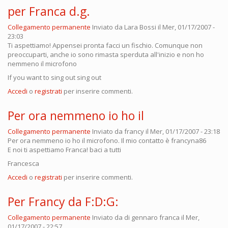
per Franca d.g.
Collegamento permanente
Inviato da
Lara Bossi
il Mer, 01/17/2007 -
23:03
Ti aspettiamo! Appensei pronta facci un fischio. Comunque non
preoccuparti, anche io sono rimasta sperduta all'inizio e non ho
nemmeno il microfono
If you want to sing out sing out
Accedi
o
registrati
per inserire commenti.
Per ora nemmeno io ho il
Collegamento permanente
Inviato da
francy
il Mer, 01/17/2007 - 23:18
Per ora nemmeno io ho il microfono. Il mio contatto è francyna86
E noi ti aspettiamo Franca! baci a tutti
Francesca
Accedi
o
registrati
per inserire commenti.
Per Francy da F:D:G:
Collegamento permanente
Inviato da
di gennaro franca
il Mer,
01/17/2007 - 22:57