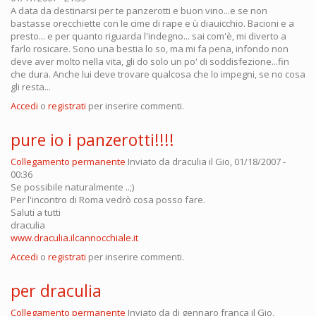
A data da destinarsi per te panzerotti e buon vino...e se non
bastasse orecchiette con le cime di rape e ù diauicchio. Bacioni e a
presto... e per quanto riguarda l'indegno... sai com'è, mi diverto a
farlo rosicare. Sono una bestia lo so, ma mi fa pena, infondo non
deve aver molto nella vita, gli do solo un po' di soddisfezione...fin
che dura. Anche lui deve trovare qualcosa che lo impegni, se no cosa
gli resta...
Accedi
o
registrati
per inserire commenti.
pure io i panzerotti!!!!
Collegamento permanente
Inviato da
draculia
il Gio, 01/18/2007 -
00:36
Se possibile naturalmente ..;)
Per l'incontro di Roma vedrò cosa posso fare.
Saluti a tutti
draculia
www.draculia.ilcannocchiale.it
Accedi
o
registrati
per inserire commenti.
per draculia
Collegamento permanente
Inviato da
di gennaro franca
il Gio,