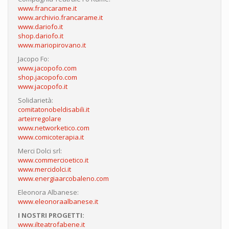
www.francarame.it
www.archivio.francarame.it
www.dariofo.it
shop.dariofo.it
www.mariopirovano.it
Jacopo Fo:
www.jacopofo.com
shop.jacopofo.com
www.jacopofo.it
Solidarietà:
comitatonobeldisabili.it
arteirregolare
www.networketico.com
www.comicoterapia.it
Merci Dolci srl:
www.commercioetico.it
www.mercidolci.it
www.energiaarcobaleno.com
Eleonora Albanese:
www.eleonoraalbanese.it
I NOSTRI PROGETTI:
www.ilteatrofabene.it