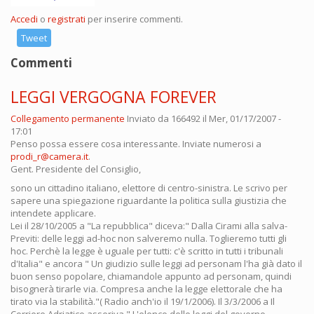
Accedi
o
registrati
per inserire commenti.
Tweet
Commenti
LEGGI VERGOGNA FOREVER
Collegamento permanente
Inviato da
166492
il Mer, 01/17/2007 -
17:01
Penso possa essere cosa interessante. Inviate numerosi a
prodi_r@camera.it
.
Gent. Presidente del Consiglio,
sono un cittadino italiano, elettore di centro-sinistra. Le scrivo per
sapere una spiegazione riguardante la politica sulla giustizia che
intendete applicare.
Lei il 28/10/2005 a "La repubblica" diceva:" Dalla Cirami alla salva-
Previti: delle leggi ad-hoc non salveremo nulla. Toglieremo tutti gli
hoc. Perchè la legge è uguale per tutti: c'è scritto in tutti i tribunali
d'Italia" e ancora " Un giudizio sulle leggi ad personam l'ha già dato il
buon senso popolare, chiamandole appunto ad personam, quindi
bisognerà tirarle via. Compresa anche la legge elettorale che ha
tirato via la stabilità."( Radio anch'io il 19/1/2006). Il 3/3/2006 a Il