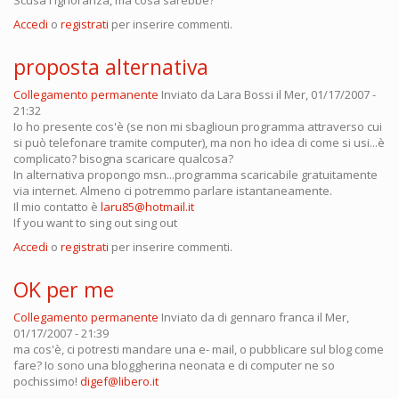
Scusa l'ignoranza, ma cosa sarebbe?
Accedi
o
registrati
per inserire commenti.
proposta alternativa
Collegamento permanente
Inviato da
Lara Bossi
il Mer, 01/17/2007 -
21:32
Io ho presente cos'è (se non mi sbaglioun programma attraverso cui
si può telefonare tramite computer), ma non ho idea di come si usi...è
complicato? bisogna scaricare qualcosa?
In alternativa propongo msn...programma scaricabile gratuitamente
via internet. Almeno ci potremmo parlare istantaneamente.
Il mio contatto è
laru85@hotmail.it
If you want to sing out sing out
Accedi
o
registrati
per inserire commenti.
OK per me
Collegamento permanente
Inviato da
di gennaro franca
il Mer,
01/17/2007 - 21:39
ma cos'è, ci potresti mandare una e- mail, o pubblicare sul blog come
fare? Io sono una bloggherina neonata e di computer ne so
pochissimo!
digef@libero.it