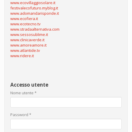
www.ecovillaggiosolare.it
festivalecofuturo.myblog.it
www.adomandarisponde.it
www.ecofiera.it
www.ecotecno.tv
www.stradaalternativa.com
www.sessosublime.it
www.clinicaverde.it
www.amoreamore.it
www.atlantide.tv
www.ridere.it
Accesso utente
Nome utente
*
Password
*