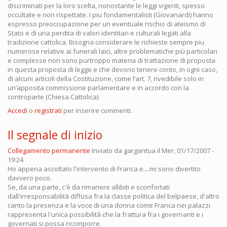
discriminati per la loro scelta, nonostante le leggi vigenti, spesso
occultate e non rispettate. I piu fondamentalisti (Giovanardi) hanno
espresso preoccupazione per un eventuale rischio di ateismo di
Stato e di una perdita di valori identitari e culturali legati alla
tradizione cattolica. Bisogna considerare le richieste sempre piu
numerose relative ai funerali laici, altre problematiche più particolari
e complesse non sono purtroppo materia di trattazione di proposta
in questa proposta di legge e che devono tenere conto, in ogni caso,
di alcuni articoli della Costituzione, come l’art. 7, rivedibile solo in
un’apposita commissione parlamentare e in accordo con la
controparte (Chiesa Cattolica).
Accedi
o
registrati
per inserire commenti.
Il segnale di inizio
Collegamento permanente
Inviato da
gargantua
il Mer, 01/17/2007 -
19:24
Ho appena ascoltato l'intervento di Franca e....mi sono divertito
davvero poco.
Se, da una parte, c'è da rimanere allibiti e sconfortati
dall'irresponsabilità diffusa fra la classe politica del belpaese, d'altro
canto la presenza e la voce di una donna come Franca nei palazzi
rappresenta l'unica possibilità che la frattura fra i governanti e i
governati si possa ricomporre.