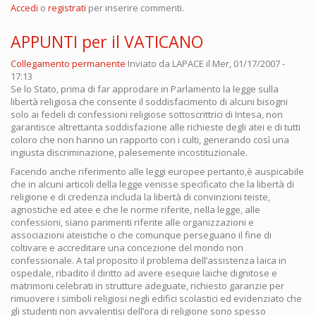
Accedi
o
registrati
per inserire commenti.
APPUNTI per il VATICANO
Collegamento permanente
Inviato da
LAPACE
il Mer, 01/17/2007 -
17:13
Se lo Stato, prima di far approdare in Parlamento la legge sulla
libertà religiosa che consente il soddisfacimento di alcuni bisogni
solo ai fedeli di confessioni religiose sottoscrittrici di Intesa, non
garantisce altrettanta soddisfazione alle richieste degli atei e di tutti
coloro che non hanno un rapporto con i culti, generando così una
ingiusta discriminazione, palesemente incostituzionale.
Facendo anche riferimento alle leggi europee pertanto,è auspicabile
che in alcuni articoli della legge venisse specificato che la libertà di
religione e di credenza includa la libertà di convinzioni teiste,
agnostiche ed atee e che le norme riferite, nella legge, alle
confessioni, siano parimenti riferite alle organizzazioni e
associazioni ateistiche o che comunque perseguano il fine di
coltivare e accreditare una concezione del mondo non
confessionale. A tal proposito il problema dell’assistenza laica in
ospedale, ribadito il diritto ad avere esequie laiche dignitose e
matrimoni celebrati in strutture adeguate, richiesto garanzie per
rimuovere i simboli religiosi negli edifici scolastici ed evidenziato che
gli studenti non avvalentisi dell’ora di religione sono spesso