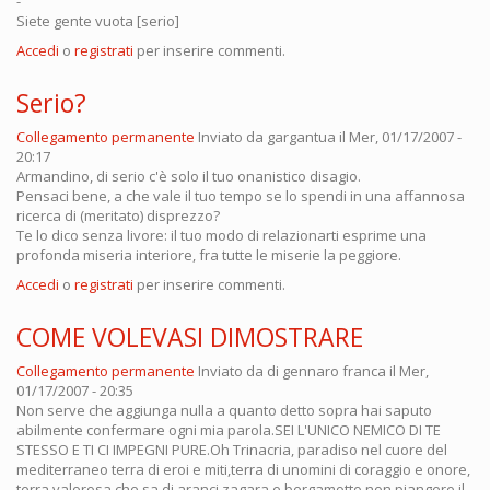
-
Siete gente vuota [serio]
Accedi
o
registrati
per inserire commenti.
Serio?
Collegamento permanente
Inviato da
gargantua
il Mer, 01/17/2007 -
20:17
Armandino, di serio c'è solo il tuo onanistico disagio.
Pensaci bene, a che vale il tuo tempo se lo spendi in una affannosa
ricerca di (meritato) disprezzo?
Te lo dico senza livore: il tuo modo di relazionarti esprime una
profonda miseria interiore, fra tutte le miserie la peggiore.
Accedi
o
registrati
per inserire commenti.
COME VOLEVASI DIMOSTRARE
Collegamento permanente
Inviato da
di gennaro franca
il Mer,
01/17/2007 - 20:35
Non serve che aggiunga nulla a quanto detto sopra hai saputo
abilmente confermare ogni mia parola.SEI L'UNICO NEMICO DI TE
STESSO E TI CI IMPEGNI PURE.Oh Trinacria, paradiso nel cuore del
mediterraneo terra di eroi e miti,terra di unomini di coraggio e onore,
terra valorosa che sa di aranci zagara e bergamotto non piangere il