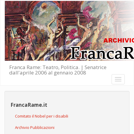
Salta al contenuto principale
Franca Rame: Teatro, Politica. | Senatrice
dall'aprile 2006 al gennaio 2008
Toggle
navigati
FrancaRame.it
Comitato il Nobel per i disabili
Archivio Pubblicazioni