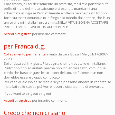
Cara francy, tu sei decisamente un ottimista, ma il mio portatile si fa
beffe di me e del mio arcaicismo e si ostina a mandarmi una
schermata in inglese.Probabilmente e offeso perchè pesto troppo
forte sui tasti!Comunque io lo frego e lo mando dal dottore, che è un
amico che mi installa il programma.NELLA VITA BISOGNA ACCETTARE I
PROPRI LIMITI E ....AVERE UN AMICO IN PIU'!
Accedi
o
registrati
per inserire commenti.
per Franca d.g.
Collegamento permanente
Inviato da
Lara Bossi
il Mer, 01/17/2007 -
22:23
Sei andata sul link giusto? la pagina che ho trovato io è in italiano...
Purtroppo non so aiutarti perchè nonl'ho ancora fatto, comunque
credo che basti seguire le istruzioni del sito. Se è come msn non
dovrebbe essere troppo complicato.
Per caso qualcuno sa se msn e skype possono andare in conflitto se
installati sullo stesso pc? Vorrei essere sicura prima di provare...
If you want to sing out sing out
Accedi
o
registrati
per inserire commenti.
Credo che non ci siano