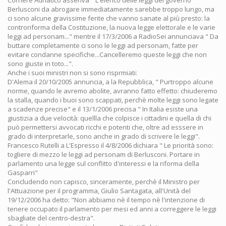
Corriere Adriatico asseriva " L'elenco delle leggi del governo
Berlusconi da abrogare immediatamente sarebbe troppo lungo, ma
ci sono alcune gravissime ferite che vanno sanate al più presto: la
controriforma della Costituzione, la nuova legge elettorale e le varie
leggi ad personam..." mentre il 17/3/2006 a RadioSei annunciava " Da
buttare completamente ci sono le leggi ad personam, fatte per
evitare condanne specifiche...Cancelleremo queste leggi che non
sono giuste in toto...".
Anche i suoi ministri non si sono risprmiati:
D'Alema il 20/10/2005 annuncia, a la Repubblica, " Purtroppo alcune
norme, quando le avremo abolite, avranno fatto effetto: chiuderemo
la stalla, quando i buoi sono scappati, perchè molte leggi sono legate
a scadenze precise" e il 13/1/2006 precisa " In Italia esiste una
giustizia a due velocità: quellla che colpisce i cittadini e quella di chi
può permettersi avvocati ricchi e potenti che, oltre ad esssere in
grado di interpretarle, sono anche in grado di scrivere le leggi".
Francesco Rutelli a L'Espresso il 4/8/2006 dichiara " Le priorità sono:
togliere di mezzo le leggi ad personam di Berlusconi. Portare in
parlamento una legge sul conflitto d'interessi e la riforma della
Gasparri"
Concludendo non capisco, sinceramente, perchè il Ministro per
l'Attuazione per il programma, Giulio Santagata, all'Unità del
19/12/2006 ha detto: "Non abbiamo nè il tempo nè l'intenzione di
tenere occupato il parlamento per mesi ed anni a correggere le leggi
sbagliate del centro-destra".