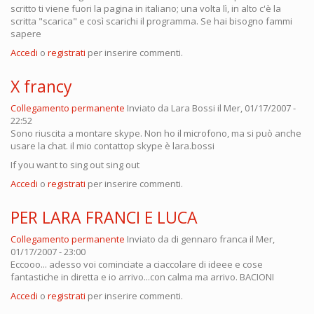
scritto ti viene fuori la pagina in italiano; una volta lì, in alto c'è la
scritta "scarica" e così scarichi il programma. Se hai bisogno fammi
sapere
Accedi
o
registrati
per inserire commenti.
X francy
Collegamento permanente
Inviato da
Lara Bossi
il Mer, 01/17/2007 -
22:52
Sono riuscita a montare skype. Non ho il microfono, ma si può anche
usare la chat. il mio contattop skype è lara.bossi
If you want to sing out sing out
Accedi
o
registrati
per inserire commenti.
PER LARA FRANCI E LUCA
Collegamento permanente
Inviato da
di gennaro franca
il Mer,
01/17/2007 - 23:00
Eccooo... adesso voi cominciate a ciaccolare di ideee e cose
fantastiche in diretta e io arrivo...con calma ma arrivo. BACIONI
Accedi
o
registrati
per inserire commenti.