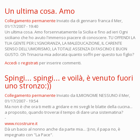
Un ultima cosa. Amo
Collegamento permanente
Inviato da
di gennaro franca
il Mer,
01/17/2007 - 19:40
Un ultima cosa. Amo forsennatamente la Sicilia e fino ad ieri Ogni
siciliano che ho avuto l'immenso piacere di conoscere. TU OFFENDI LA
TUA GENTE PER L'IGNORANZA, LA MALEDUCAZIONE, IL CARENTE
SENSO DELL'UMORISMO, LA TOTALE ASSENZA DI FASCINO E BUON
GUSTO. Oh Trinacria mia adorata quanto soffri per questo tuo figlio?
Accedi
o
registrati
per inserire commenti.
Spingi... spingi... e voilà, è venuto fuori
uno stronzo:))
Collegamento permanente
Inviato da
ILMIONOME NESSUNO
il Mer,
01/17/2007 - 19:54
Ma non è che ora ti metti a gridare e mi svegli le blatte della cucina...
a proposito, quando troverai il tempo di dare una sistematina?
-
www.ricostruire.it
Dà un bacio al nonno anche da parte mia... :)) no, il papa no, è
impegnato con "La Pace".