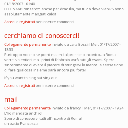
01/18/2007 - 01:40
EEEE VAAI! Panzerotti anche per draculia, ma tu da dove vieni? Vanno
assolutamente mangiati caldi!
Accedi
o
registrati
per inserire commenti.
cerchiamo di conoscerci!
Collegamento permanente
Inviato da
Lara Bossi
il Mer, 01/17/2007 -
18:53
Purtroppo non so se potrò esserci al prossimo incontro...a Roma
verrei volentieri, ma i primi di febbraio avrò tutti gli esami. Spero
sinceramente di avere il piacere di stringervi la mano! La sensazione
di fare qualcosa insieme sarà ancora più forte!
If you want to sing out sing out
Accedi
o
registrati
per inserire commenti.
mail
Collegamento permanente
Inviato da
francy
il Mer, 01/17/2007 - 19:24
L'ho mandata anch'io!
Spero di conoscervi tutti all'incontro di Roma!
un bacio Francesca