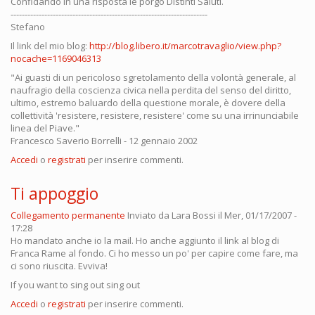
Confidando in una risposta le porgo Distinti Saluti.
----------------------------------------------------------------------
Stefano
Il link del mio blog:
http://blog.libero.it/marcotravaglio/view.php?
nocache=1169046313
"Ai guasti di un pericoloso sgretolamento della volontà generale, al
naufragio della coscienza civica nella perdita del senso del diritto,
ultimo, estremo baluardo della questione morale, è dovere della
collettività 'resistere, resistere, resistere' come su una irrinunciabile
linea del Piave."
Francesco Saverio Borrelli - 12 gennaio 2002
Accedi
o
registrati
per inserire commenti.
Ti appoggio
Collegamento permanente
Inviato da
Lara Bossi
il Mer, 01/17/2007 -
17:28
Ho mandato anche io la mail. Ho anche aggiunto il link al blog di
Franca Rame al fondo. Ci ho messo un po' per capire come fare, ma
ci sono riuscita. Evviva!
If you want to sing out sing out
Accedi
o
registrati
per inserire commenti.