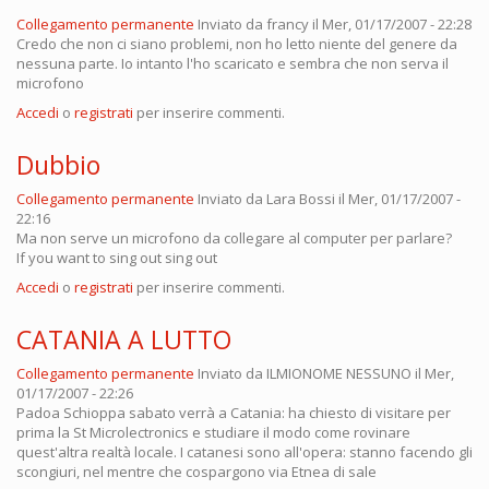
Collegamento permanente
Inviato da
francy
il Mer, 01/17/2007 - 22:28
Credo che non ci siano problemi, non ho letto niente del genere da
nessuna parte. Io intanto l'ho scaricato e sembra che non serva il
microfono
Accedi
o
registrati
per inserire commenti.
Dubbio
Collegamento permanente
Inviato da
Lara Bossi
il Mer, 01/17/2007 -
22:16
Ma non serve un microfono da collegare al computer per parlare?
If you want to sing out sing out
Accedi
o
registrati
per inserire commenti.
CATANIA A LUTTO
Collegamento permanente
Inviato da
ILMIONOME NESSUNO
il Mer,
01/17/2007 - 22:26
Padoa Schioppa sabato verrà a Catania: ha chiesto di visitare per
prima la St Microlectronics e studiare il modo come rovinare
quest'altra realtà locale. I catanesi sono all'opera: stanno facendo gli
scongiuri, nel mentre che cospargono via Etnea di sale