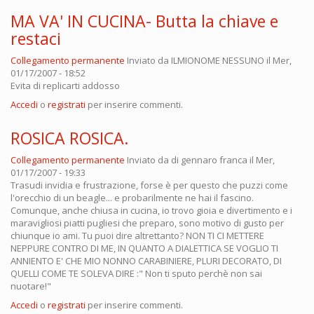
MA VA' IN CUCINA- Butta la chiave e
restaci
Collegamento permanente
Inviato da
ILMIONOME NESSUNO
il Mer,
01/17/2007 - 18:52
Evita di replicarti addosso
Accedi
o
registrati
per inserire commenti.
ROSICA ROSICA.
Collegamento permanente
Inviato da
di gennaro franca
il Mer,
01/17/2007 - 19:33
Trasudi invidia e frustrazione, forse è per questo che puzzi come
l'orecchio di un beagle... e probarilmente ne hai il fascino.
Comunque, anche chiusa in cucina, io trovo gioia e divertimento e i
maravigliosi piatti pugliesi che preparo, sono motivo di gusto per
chiunque io ami. Tu puoi dire altrettanto? NON TI CI METTERE
NEPPURE CONTRO DI ME, IN QUANTO A DIALETTICA SE VOGLIO TI
ANNIENTO E' CHE MIO NONNO CARABINIERE, PLURI DECORATO, DI
QUELLI COME TE SOLEVA DIRE :" Non ti sputo perchè non sai
nuotare!"
Accedi
o
registrati
per inserire commenti.