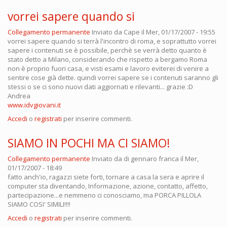
vorrei sapere quando si
Collegamento permanente
Inviato da
Cape
il Mer, 01/17/2007 - 19:55
vorrei sapere quando si terrà l'incontro di roma, e soprattutto vorrei
sapere i contenuti se è possibile, perchè se verrà detto quanto è
stato detto a Milano, considerando che rispetto a bergamo Roma
non è proprio fuori casa, e visti esami e lavoro eviterei di venire a
sentire cose già dette. quindi vorrei sapere se i contenuti saranno gli
stessi o se ci sono nuovi dati aggiornati e rilevanti... grazie :D
Andrea
www.idvgiovani.it
Accedi
o
registrati
per inserire commenti.
SIAMO IN POCHI MA CI SIAMO!
Collegamento permanente
Inviato da
di gennaro franca
il Mer,
01/17/2007 - 18:49
fatto anch'io, ragazzi siete forti, tornare a casa la sera e aprire il
computer sta diventando, Informazione, azione, contatto, affetto,
partecipazione...e nemmeno ci conosciamo, ma PORCA PILLOLA
SIAMO COSI' SIMILI!!!!
Accedi
o
registrati
per inserire commenti.