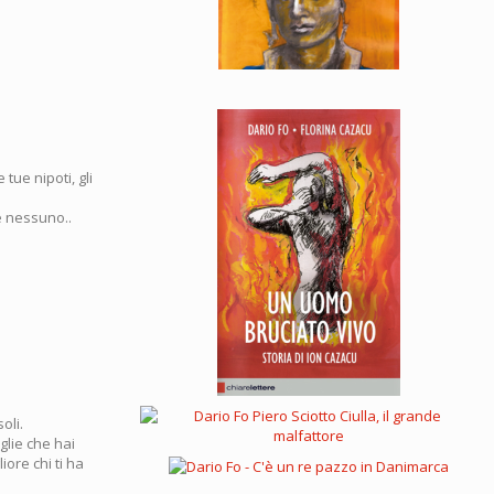
tue nipoti, gli
e nessuno..
oli.
glie che hai
ore chi ti ha