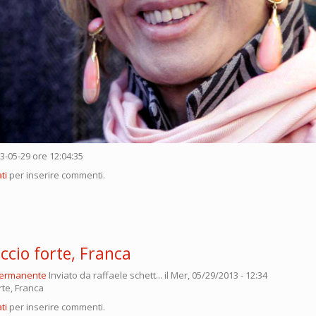
13-05-29 ore 12:04:35
ti
per inserire commenti.
ccio forte, Franca
permanente
Inviato da
raffaele schett...
il Mer, 05/29/2013 - 12:34
rte, Franca
ti
per inserire commenti.