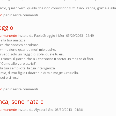
atro, quello vero, quello che non conoscono tutti. Ciao Franca, grazie e all
ti
per inserire commenti.
eggio
permanente
Inviato da
FabioGreggio
il Mer, 05/29/2013 - 21:49
ella tua amicizia.
ica che sapeva ascoltare.
 commozione quando morì mio padre.
vedo solo un raggio di sole, quale tu eri.
, Franca, il giorno che a Cesenatico ti portai un mazzo di fiori.
"Come alle vere attrici!".
la tua semplicità, la tua intelligenza.
mia, di mio figlio Edoardo e di mia mogie Graziella.
ei e ci resti.
ti
per inserire commenti.
nca, sono nata e
permanente
Inviato da
Alysea
il Gio, 05/30/2013 - 01:36