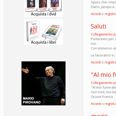
Spero che i mes
Dario, Jacopo e 
Accedi
o
registra
Saluti
Collegamento 
Porteremo per s
noi.
Con immenso af
Le lavoratrici e
Accedi
o
registra
"Al mio f
Collegamento 
"Al mio funeral
non tristi, ma t
Grazie Franca
Accedi
o
registra
grazie