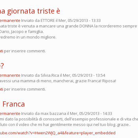
a giornata triste è
permanente
Inviato da
ETTORE
il Mer, 05/29/2013 - 13:33
nata triste è venuta a mancare una grande DONNA la ricorderemo sempre ne
ario, Jacopo e famiglia.
rivedremo in un mondo migliore.
ti
per inserire commenti.
e?
permanente
Inviato da
Silvia.Rica
il Mer, 05/29/2013 - 13:54
avessi una mamma di meno, mancherai, grazie Franca! Riposa!
ti
per inserire commenti.
a Franca
permanente
Inviato da
max bazzana
il Mer, 05/29/2013 - 14:33
i dato la possibilità di conoscerti, dell'esempio professionale e di vita c
saluto con il video che mi hai gentilmente messo qui nel tuo blog..grazie..
utube.com/watch?v=Hwen2WJQ_a4&feature=player_embedded