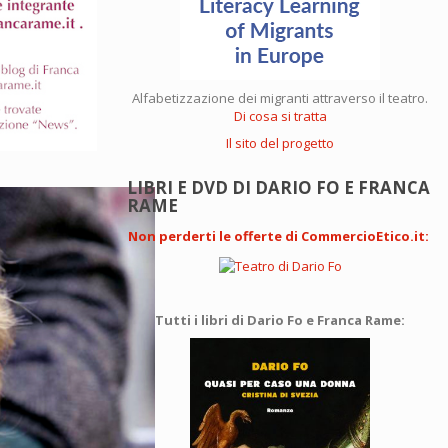
Alfabetizzazione dei migranti attraverso il teatro.
Di cosa si tratta
Il sito del progetto
LIBRI E DVD DI DARIO FO E FRANCA
RAME
Non perderti le offerte di CommercioEtico.it
:
Tutti i libri di Dario Fo e Franca Rame: