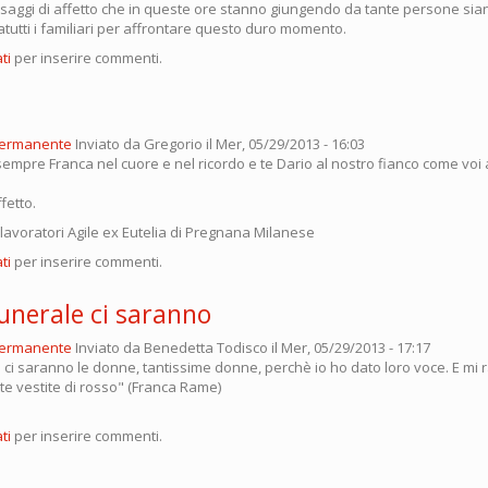
saggi di affetto che in queste ore stanno giungendo da tante persone sian
atutti i familiari per affrontare questo duro momento.
ti
per inserire commenti.
permanente
Inviato da
Gregorio
il Mer, 05/29/2013 - 16:03
empre Franca nel cuore e nel ricordo e te Dario al nostro fianco come voi 
fetto.
 i lavoratori Agile ex Eutelia di Pregnana Milanese
ti
per inserire commenti.
unerale ci saranno
permanente
Inviato da
Benedetta Todisco
il Mer, 05/29/2013 - 17:17
e ci saranno le donne, tantissime donne, perchè io ho dato loro voce. E mi
utte vestite di rosso" (Franca Rame)
ti
per inserire commenti.