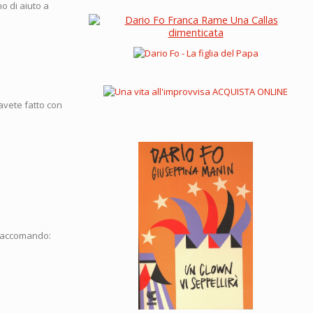
o di aiuto a
avete fatto con
 raccomando: