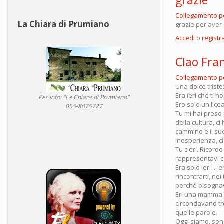
Collegamento 
La Chiara di Prumiano
grazie per aver 
Accedi
o
registra
CIao Fra
Collegamento 
Una dolce triste
Era ieri che ti h
Per info: "La Chiara di Prumiano"
Ero solo un lice
055-8075727
Tu mi hai preso 
della cultura, ci
cammino e il suo 
inesperienza, ci
Tu c'eri. Ricordo
rappresentavi c
Era solo ieri ..
rincontrarti, nei
perché bisognava
Eri una mamma p
circondavano tr
quelle parole.
Oggi siamo, son