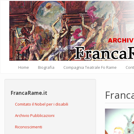
Salta al contenuto principale
Home
Biografia
Compagnia Teatrale Fo Rame
Cont
Franc
FrancaRame.it
Comitato il Nobel per i disabili
Archivio Pubblicazioni
Riconoscimenti