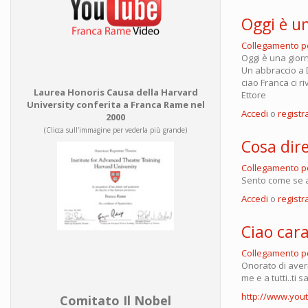
Oggi è un
Collegamento 
Oggi è una gior
Un abbraccio a D
ciao Franca ci 
Laurea Honoris Causa della Harvard
Ettore
University conferita a Franca Rame nel
Accedi
o
registra
2000
(Clicca sull'immagine per vederla più grande)
Cosa dir
Collegamento 
Sento come se 
Accedi
o
registra
Ciao car
Collegamento 
Onorato di averm
me e a tutti..ti 
http://www.yo
Comitato Il Nobel