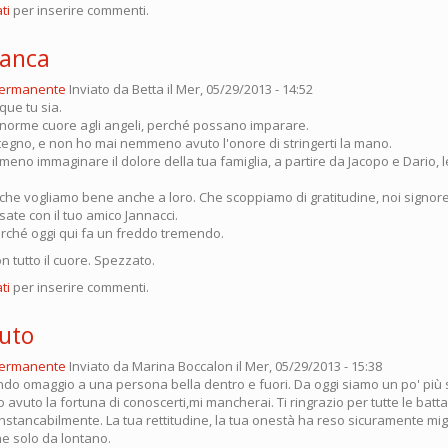
ti
per inserire commenti.
ranca
permanente
Inviato da
Betta
il Mer, 05/29/2013 - 14:52
que tu sia.
 enorme cuore agli angeli, perché possano imparare.
tegno, e non ho mai nemmeno avuto l'onore di stringerti la mano.
o immaginare il dolore della tua famiglia, a partire da Jacopo e Dario, le 
i che vogliamo bene anche a loro. Che scoppiamo di gratitudine, noi signor
isate con il tuo amico Jannacci.
erché oggi qui fa un freddo tremendo.
n tutto il cuore. Spezzato.
ti
per inserire commenti.
luto
permanente
Inviato da
Marina Boccalon
il Mer, 05/29/2013 - 15:38
ndo omaggio a una persona bella dentro e fuori. Da oggi siamo un po' più s
avuto la fortuna di conoscerti,mi mancherai. Ti ringrazio per tutte le batta
instancabilmente. La tua rettitudine, la tua onestà ha reso sicuramente migli
e solo da lontano.