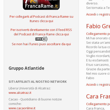
diverso.
Sei tornata a Te
Accedi
o
registra
Per collegarti al Podcast di Franca Rame su
Itunes clicca qui
Fabio Gr
Per iscriverti direttamente con il feed RSS
Collegamento 
del Podcast di Franca Rame clicca qui
Mi hai onorato d
Sei stata un'am
Se non hai iTunes puoi ascoltare da qui
Ricordo la tua
Oggi pensandoti 
Voglio ricordarti
E tu esclamasti: 
Il tuo sarcasmo, 
Gruppo Atlantide
Grazie da parte 
Nel mio cuore ci s
Fabio
SITI AFFILIATI AL NOSTRO NETWORK
Accedi
o
registra
Libera Università di Alcatraz:
www.alcatraz.it
Cara Fra
Cacao - Quotidiano di buone notizie
comiche:
Collegamento 
www.cacaonline.it
Cara Franca,