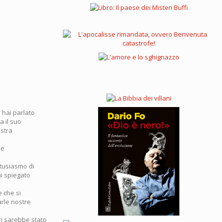
 hai parlato
a il suo
ostra
he
ntusiasmo di
ai spiegato
 che si
rle nostre
ri sarebbe stato