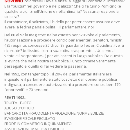
GOVERNO.
color=red> Dove è finita la legge sul conflitto di interessi?
E la “pulizia” nel governo e nei palazzi? Che ci fa Cirino Pomicino (e
qualche altro…) nell’Unione e nell’antimafia? Nessuna reazione a
sinistra?
Il carabiniere, il poliziotto, il bidello per poter essere assunto deve
avere la fedina penale pulita… Il parlamentare, no!
Dal 60 al 92 la magistratura ha chiesto per 520 volte al parlamento,
l'autorizzazione a procedere contro parlamentari, senatori, ministri.
485 respinte, concesse 35 di cui 8 riguardano l'ex on.Cicciolina, (ve la
ricordate? bellissima con la sua tutina trasparente… Un seno al
vento e il serpentone…) per atti osceni in luogo pubblico. Da questo
si evince che nella nostra repubblica, l'unico crimine veramente
perseguito è’ quello di far vedere la passerina.
Nel 1992, con tangentopoli, il 20% dei parlamentari italiani era
inquisito, e il parlamento è stato costretto dall'opinione pubblica
indignata, a concedere autorizzazioni a procedere contro ben 170
"onorevoli" e 70 senatori.
REATI 1992…
TRUFFA - FURTO
ABUSO D'UFFICIO
BANCAROTTA FRAUDOLENTA VIOLAZIONE NORME EDILIZIE
EVASIONE FISCALE PECULATO
FRODE IN COMMERCIO INQUINAMENTO
ASSOCIAZIONE MAFIOSA OMICIDIO.