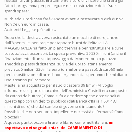
restauri di vari palazzi. Era talmente sicuro di vincere che si era già
fatto il programma per proseguire nella costruzione delle “sue
grandi opere”.
Mi chiedo: Prodi cosa farà? Andra avanti a restaurare o dirà di no?
Non c’è un euro in cassa.
Accidenti! Leggete più sotto…
Dopo che la destra aveva rosicchiato un mucchio di euro, anche
dall’8 per mille, per Iraq e per tappare buchi dell’Alitalia, LA
MAGGIORANZA ha fatto un piano triennale per ristrutturare alcune
cose: palazzi, ascensori. La spesa preventiva 59.530 milioni (anche il
finanziamento di un sottopassaggio da Montecitorio a palazzo
Theodoli (5 passi di distanza) su via del Corso. stanziamento
previsto: 5 milioni 220 mila euro (un milione a passo), di cui 560 mila
per la sostituzione di arredi non ergonomici… speriamo che mi diano
uno scranno più comodo!
Mastella ha acquistato per il suo dicastero 39 Bmw. (Mi voglio
informare se il parco macchine dell’ex ministro Castelli era composto
da catorci da buttare.) Come si fa a decidere spese eccezionali di
questo tipo con un debito pubblico (dati Banca d’Italia 1.601.483
milioni di euro) che dal cambio di governo è in aumento?
Possibile che non sentano l’impellente necessità di fermarsi? Come
bloccarli?
A questo punto, occorre tirare le fila: io, come molti italiani,
mi
aspettavo dei segnali chiari del CAMBIAMENTO DI