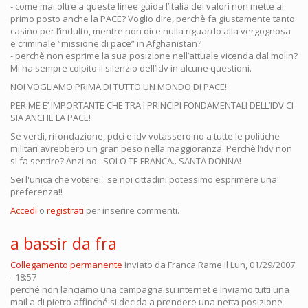
- come mai oltre a queste linee guida l’italia dei valori non mette al
primo posto anche la PACE? Voglio dire, perchè fa giustamente tanto
casino per l’indulto, mentre non dice nulla riguardo alla vergognosa
e criminale “missione di pace” in Afghanistan?
- perchè non esprime la sua posizione nell’attuale vicenda dal molin?
Mi ha sempre colpito il silenzio dell’Idv in alcune questioni.
NOI VOGLIAMO PRIMA DI TUTTO UN MONDO DI PACE!
PER ME E’ IMPORTANTE CHE TRA I PRINCIPI FONDAMENTALI DELL’IDV CI
SIA ANCHE LA PACE!
Se verdi, rifondazione, pdci e idv votassero no a tutte le politiche
militari avrebbero un gran peso nella maggioranza. Perchè l’idv non
si fa sentire? Anzi no.. SOLO TE FRANCA.. SANTA DONNA!
Sei l'unica che voterei.. se noi cittadini potessimo esprimere una
preferenza!!
Accedi
o
registrati
per inserire commenti.
a bassir da fra
Collegamento permanente
Inviato da
Franca Rame
il Lun, 01/29/2007
- 18:57
perché non lanciamo una campagna su internet e inviamo tutti una
mail a di pietro affinché si decida a prendere una netta posizione