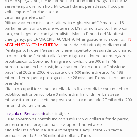
chiedo spiegazioni, me le danno, ma hanno tutti una gran fretta. Mi
serve tempo che non ho… Mi tocca fidarmi, per adesso. Poco per
volta imparerò anche questo.
La prima grande crisi?
Rifinanziamento missione italiana in Afghanistan!C’è maretta. 16
parlamentari sono decisi a votare no. M’informo, studio… Parlo con
loro, con la gente e con i giornalisti… Manlio Dinucci del Manifesto,
Emergency, più LA MIA CRISI AUMENTA. Mi angoscio e non dormo…
IN
AFGHANISTAN C’è LA GUERRA
color=red> e di fatto dipendiamo dal
Pentagono. In quel Paese non viene rispettato nessun diritto umano:
la popolazione è ridotta alla fame: migliaia di donne per mangiare, si
prostituiscono. Sono morti migliaia di civili… oltre 300 mila. Mi
preoccupano anche i costi, in cassa non c’è un euro. La “missione
pace” dal 2002 al 2006, è costata oltre 600 milioni di euro. Più 488
milioni di euro per la proroga di altre 28 missioni. E dove li andiamo a
prendere?
L’Italia occupa il terzo posto nella classifica mondiale con un debito
pubblico astronomico: oltre 3 milioni di miliardi di lire. La spesa
militare italiana è al settimo posto su scala mondiale 27 miliardi e 200
milioni di dollari annui.
Il regalo di Berlusconi
color=indigo>
Il suo governo ha contribuito con 1 miliardo di dollari a fondo perso,
per entrare nel programma di sviluppo di nuovi aerei.
Cito solo una cifra: l’Italia si è impegnata a acquistare 220 caccia
bombardieri da 84 e 50 milioni di dollari… l’uno.