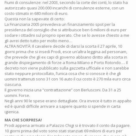
Fiumi di consulenze: nel 2003, secondo la corte dei conti, lo stato ha
autorizzato quasi 200.000 incarichi di consulenze esterne, con un
costo stimato in 680 milioni di euro.
Questa non la sapevate di certo:
La Finanziaria 2005 prevedeva un finanziamento spot per la
presidenza del consiglio che si attribuisce ben 6 milioni di euro per
sodare i cittadini sul proprio operato. Che se lo avesse chiesto a me
gli avrei detto tutto per molto meno…
ALTRA NOVITÀ: Il cavaliere decide di darsi la scorta il 27 aprile, 10
giorni prima che si insedi Prodi, esce un’altra leggina ad personam,
che prevede che gli ex capi di governo abbiano diritto alla scorta in
grande dispiegamento di forze a Roma Milano e Porto Rotondo…. Il
decreto non viene pubblicato sulla gazzetta ufficiale e non sarebbe
stato neppure protocollato, l’unica cosa che si conosce è che gli
uomini trattenuti sono 31 con 16 auto il cui costo è 270 mila euro circa
ciascuna.
Il governo inizia una “contrattazione” con Berlusconi. Da 31 a 25
uomini. Forse.
Negli anni 90 le spese erano dettagliate. Ora invece è tutto in appalto
ed è quindi difficile arrivare a sapere quanto si spende in carta
igienica.
MA CHE SORPRESA!
Prodi appena arrivato a Palazzo Chigi si è trovato il conto da pagare.
10 giorni prima del voto sono stati stanziati 69 milioni di euro per