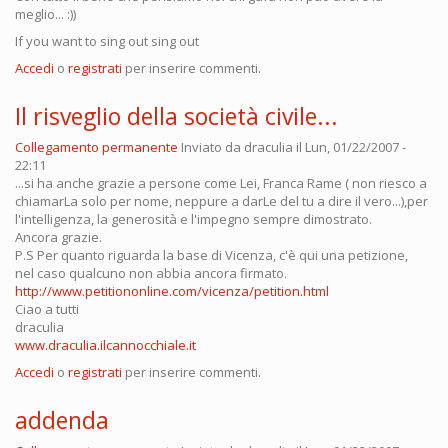
meglio... :))
If you want to sing out sing out
Accedi
o
registrati
per inserire commenti.
Il risveglio della società civile...
Collegamento permanente
Inviato da
draculia
il Lun, 01/22/2007 -
22:11
...si ha anche grazie a persone come Lei, Franca Rame ( non riesco a
chiamarLa solo per nome, neppure a darLe del tu a dire il vero...),per
l'intelligenza, la generosità e l'impegno sempre dimostrato.
Ancora grazie.
P.S Per quanto riguarda la base di Vicenza, c'è qui una petizione,
nel caso qualcuno non abbia ancora firmato.
http://www.petitiononline.com/vicenza/petition.html
Ciao a tutti
draculia
www.draculia.ilcannocchiale.it
Accedi
o
registrati
per inserire commenti.
addenda