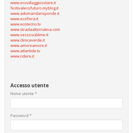
www.ecovillaggiosolare.it
festivalecofuturo.myblog.it
www.adomandarisponde.it
www.ecofiera.it
www.ecotecno.tv
www.stradaalternativa.com
www.sessosublime.it
www.clinicaverde.it
www.amoreamore.it
www.atlantide.tv
www.ridere.it
Accesso utente
Nome utente
*
Password
*