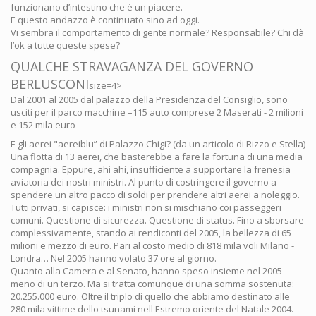
funzionano d’intestino che è un piacere.
E questo andazzo è continuato sino ad oggi.
Vi sembra il comportamento di gente normale? Responsabile? Chi dà
l’ok a tutte queste spese?
QUALCHE STRAVAGANZA DEL GOVERNO
BERLUSCONI
size=4>
Dal 2001 al 2005 dal palazzo della Presidenza del Consiglio, sono
usciti per il parco macchine –115 auto comprese 2 Maserati - 2 milioni
e 152 mila euro
E gli aerei "aereiblu” di Palazzo Chigi? (da un articolo di Rizzo e Stella)
Una flotta di 13 aerei, che basterebbe a fare la fortuna di una media
compagnia. Eppure, ahi ahi, insufficiente a supportare la frenesia
aviatoria dei nostri ministri. Al punto di costringere il governo a
spendere un altro pacco di soldi per prendere altri aerei a noleggio.
Tutti privati, si capisce: i ministri non si mischiano coi passeggeri
comuni. Questione di sicurezza. Questione di status. Fino a sborsare
complessivamente, stando ai rendiconti del 2005, la bellezza di 65
milioni e mezzo di euro. Pari al costo medio di 818 mila voli Milano -
Londra… Nel 2005 hanno volato 37 ore al giorno.
Quanto alla Camera e al Senato, hanno speso insieme nel 2005
meno di un terzo. Ma si tratta comunque di una somma sostenuta:
20.255.000 euro. Oltre il triplo di quello che abbiamo destinato alle
280 mila vittime dello tsunami nell'Estremo oriente del Natale 2004.