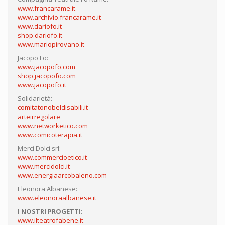
www.francarame.it
www.archivio.francarame.it
www.dariofo.it
shop.dariofo.it
www.mariopirovano.it
Jacopo Fo:
www.jacopofo.com
shop.jacopofo.com
www.jacopofo.it
Solidarietà:
comitatonobeldisabili.it
arteirregolare
www.networketico.com
www.comicoterapia.it
Merci Dolci srl:
www.commercioetico.it
www.mercidolci.it
www.energiaarcobaleno.com
Eleonora Albanese:
www.eleonoraalbanese.it
I NOSTRI PROGETTI:
www.ilteatrofabene.it