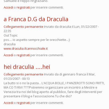
Samuele e Filippo ringraziano.
Accedi
o
registrati
per inserire commenti.
a Franca D.G da Draculia
Collegamento permanente
Inviato da
draculia
il Lun, 01/22/2007 -
22:35
Out Topic
pss.... io aspetto sempre per le orecchiette...;)
draculia
www.draculia.ilcannocchiale.it
Accedi
o
registrati
per inserire commenti.
hei draculia ....hei
Collegamento permanente
Inviato da
di gennaro franca
il Mar,
01/23/2007 - 00:13
La butto si o no la pasta... L'ACQUA BOLLE, I PANZEROTTI SONO FRITTI,
MA CO TI RIVI ????Potremmo organizzare un incontro a Mestre e
Venezia tra noi del blog aperto al pubblico, fare degli interventi per
presentare il blog e l'associazione.Tu che dici?
Accedi
o
registrati
per inserire commenti.