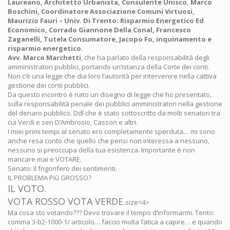
Laureano, Architetto Urbanista, Consulente Unisco, Marco
Boschini, Coordinatore Associazione Comuni Virtuosi,
Maurizio Fauri – Univ. Di Trento: Risparmio Energetico Ed
Economico, Corrado Giannone Della Conal, Francesco
Zaganelli, Tutela Consumatore, Jacopo Fo, inquinamento e
risparmio energetico.
Avv. Marco Marchetti
, che ha parlato della responsabilità degli
amministratori pubblici, portando un’istanza della Corte dei conti.
Non c’è una legge che dia loro l’autorità per intervenire nella cattiva
gestione dei conti pubblici.
Da questo incontro è nato un disegno di legge che ho presentato,
sulla responsabilità penale dei pubblici amministratori nella gestione
del denaro pubblico. Ddl che è stato sottoscritto da molti senatori tra
cui Verdi e sen D’Ambrosio, Casson e altri.
I miei primi tempi al senato ero completamente sperduta… mi sono
anche resa conto che quello che pensi non interessa a nessuno,
nessuno si preoccupa della tua esistenza. Importante è non
mancare mai e VOTARE.
Senato: il frigorifero dei sentimenti.
IL PROBLEMA Più GROSSO?
IL VOTO.
VOTA ROSSO VOTA VERDE.
size=4>
Ma cosa sto votando??? Devo trovare il tempo d’informarmi. Tento:
comma 3-b2-1000-1/ articolo… faccio molta fatica a capire… e quando