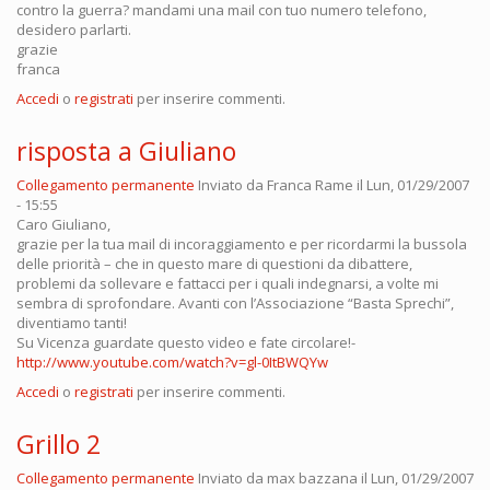
contro la guerra? mandami una mail con tuo numero telefono,
desidero parlarti.
grazie
franca
Accedi
o
registrati
per inserire commenti.
risposta a Giuliano
Collegamento permanente
Inviato da
Franca Rame
il Lun, 01/29/2007
- 15:55
Caro Giuliano,
grazie per la tua mail di incoraggiamento e per ricordarmi la bussola
delle priorità – che in questo mare di questioni da dibattere,
problemi da sollevare e fattacci per i quali indegnarsi, a volte mi
sembra di sprofondare. Avanti con l’Associazione “Basta Sprechi”,
diventiamo tanti!
Su Vicenza guardate questo video e fate circolare!-
http://www.youtube.com/watch?v=gl-0ItBWQYw
Accedi
o
registrati
per inserire commenti.
Grillo 2
Collegamento permanente
Inviato da
max bazzana
il Lun, 01/29/2007