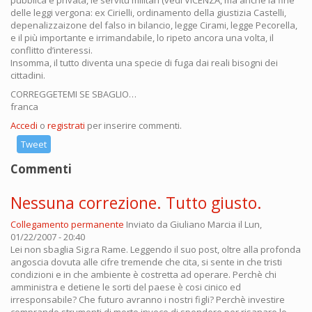
pubblica e privata, le servitù militari (vedi VICENZA, ma anche la fine
delle leggi vergona: ex Cirielli, ordinamento della giustizia Castelli,
depenalizzaizone del falso in bilancio, legge Cirami, legge Pecorella,
e il più importante e irrimandabile, lo ripeto ancora una volta, il
conflitto d’interessi.
Insomma, il tutto diventa una specie di fuga dai reali bisogni dei
cittadini.
CORREGGETEMI SE SBAGLIO…
franca
Accedi
o
registrati
per inserire commenti.
Tweet
Commenti
Nessuna correzione. Tutto giusto.
Collegamento permanente
Inviato da
Giuliano Marcia
il Lun,
01/22/2007 - 20:40
Lei non sbaglia Sig.ra Rame. Leggendo il suo post, oltre alla profonda
angoscia dovuta alle cifre tremende che cita, si sente in che tristi
condizioni e in che ambiente è costretta ad operare. Perchè chi
amministra e detiene le sorti del paese è cosi cinico ed
irresponsabile? Che futuro avranno i nostri figli? Perchè investire