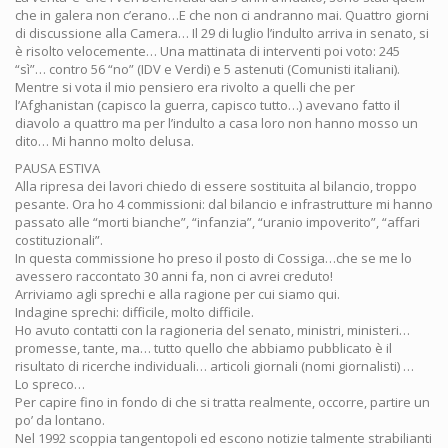
che in galera non c’erano…E che non ci andranno mai. Quattro giorni
di discussione alla Camera… Il 29 di luglio l’indulto arriva in senato, si
è risolto velocemente… Una mattinata di interventi poi voto: 245
“sì”… contro 56 “no” (IDV e Verdi) e 5 astenuti (Comunisti italiani).
Mentre si vota il mio pensiero era rivolto a quelli che per
l’Afghanistan (capisco la guerra, capisco tutto…) avevano fatto il
diavolo a quattro ma per l’indulto a casa loro non hanno mosso un
dito… Mi hanno molto delusa.
PAUSA ESTIVA
Alla ripresa dei lavori chiedo di essere sostituita al bilancio, troppo
pesante. Ora ho 4 commissioni: dal bilancio e infrastrutture mi hanno
passato alle “morti bianche”, “infanzia”, “uranio impoverito”, “affari
costituzionali”.
In questa commissione ho preso il posto di Cossiga…che se me lo
avessero raccontato 30 anni fa, non ci avrei creduto!
Arriviamo agli sprechi e alla ragione per cui siamo qui.
Indagine sprechi: difficile, molto difficile.
Ho avuto contatti con la ragioneria del senato, ministri, ministeri…
promesse, tante, ma… tutto quello che abbiamo pubblicato è il
risultato di ricerche individuali… articoli giornali (nomi giornalisti) …
Lo spreco…
Per capire fino in fondo di che si tratta realmente, occorre, partire un
po’ da lontano.
Nel 1992 scoppia tangentopoli ed escono notizie talmente strabilianti