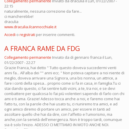
Collegamento permanente
Inviato da
draculia
il Lun, 01/22/2007 -
22:15
naturalmente, nessuna correzione da fare...
ci mancherebbe!
draculia
www.draculia.ilcannocchiale.it
Accedi
o
registrati
per inserire commenti.
A FRANCA RAME DA FDG
Collegamento permanente
Inviato da
di gennaro franca
il Lun,
01/22/2007 - 22:27
Grazie Franca, hai detto " Tutto questo doveva succedermi venti
anni fa... All'alba dei "" anni ecc. " Non poteva capitare a noi niente di
meglio, doveva arrivare una Signora, una bis nonna, un attrice, a
fare i conti della spesa... proprio come si fa in casa, in famiglia.Tu ci
stai dando questo, ci fai sentire tutti vicini, a te, tra noi, e se devi
combattere per qualcosa lo fai più volentieri sapendo di farlo con chi
ami e ti ama. Grazie! Adesso tocca anche a noi, e faremo come hai
fatto tu, con la parole che hai usato tu, ci riuniremo tra amici, e ad
ogni amico diremo di portare un amico, per essere in tanti ad
ascoltare quello che hai da dire, con l'affetto e l'umorismo, ma
anche,con la serietà dell'emergenza. Non è troppo tardi, comunque
sia è solo l'inizio. ADESSO CI METTIAMO IN MOTO ANCHE NOI.