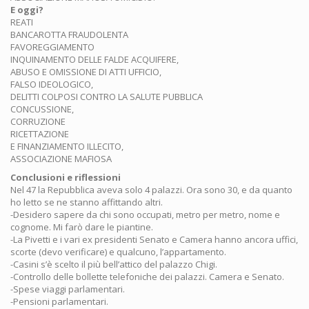
E oggi?
REATI
BANCAROTTA FRAUDOLENTA
FAVOREGGIAMENTO
INQUINAMENTO DELLE FALDE ACQUIFERE,
ABUSO E OMISSIONE DI ATTI UFFICIO,
FALSO IDEOLOGICO,
DELITTI COLPOSI CONTRO LA SALUTE PUBBLICA
CONCUSSIONE,
CORRUZIONE
RICETTAZIONE
E FINANZIAMENTO ILLECITO,
ASSOCIAZIONE MAFIOSA
Conclusioni e riflessioni
Nel 47 la Repubblica aveva solo 4 palazzi. Ora sono 30, e da quanto
ho letto se ne stanno affittando altri.
-Desidero sapere da chi sono occupati, metro per metro, nome e
cognome. Mi farò dare le piantine.
-La Pivetti e i vari ex presidenti Senato e Camera hanno ancora uffici,
scorte (devo verificare) e qualcuno, l’appartamento.
-Casini s’è scelto il più bell’attico del palazzo Chigi.
-Controllo delle bollette telefoniche dei palazzi. Camera e Senato.
-Spese viaggi parlamentari.
-Pensioni parlamentari.