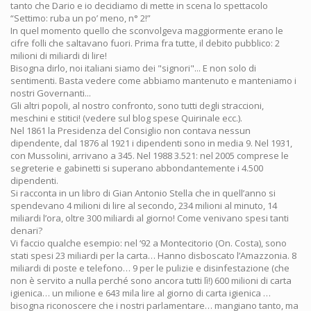
tanto che Dario e io decidiamo di mette in scena lo spettacolo
“Settimo: ruba un po’ meno, n° 2!”
In quel momento quello che sconvolgeva maggiormente erano le
cifre folli che saltavano fuori. Prima fra tutte, il debito pubblico: 2
milioni di miliardi di lire!
Bisogna dirlo, noi italiani siamo dei "signori"... E non solo di
sentimenti. Basta vedere come abbiamo mantenuto e manteniamo i
nostri Governanti...
Gli altri popoli, al nostro confronto, sono tutti degli straccioni,
meschini e stitici! (vedere sul blog spese Quirinale ecc.).
Nel 1861 la Presidenza del Consiglio non contava nessun
dipendente, dal 1876 al 1921 i dipendenti sono in media 9. Nel 1931,
con Mussolini, arrivano a 345. Nel 1988 3.521: nel 2005 comprese le
segreterie e gabinetti si superano abbondantemente i 4.500
dipendenti.
Si racconta in un libro di Gian Antonio Stella che in quell’anno si
spendevano 4 milioni di lire al secondo, 234 milioni al minuto, 14
miliardi l’ora, oltre 300 miliardi al giorno! Come venivano spesi tanti
denari?
Vi faccio qualche esempio: nel ‘92 a Montecitorio (On. Costa), sono
stati spesi 23 miliardi per la carta… Hanno disboscato l’Amazzonia. 8
miliardi di poste e telefono… 9 per le pulizie e disinfestazione (che
non è servito a nulla perché sono ancora tutti lì!) 600 milioni di carta
igienica… un milione e 643 mila lire al giorno di carta igienica …
bisogna riconoscere che i nostri parlamentare… mangiano tanto, ma