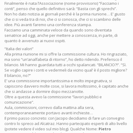
Finalmente è nata l’Associazione (nome provvisorio) “Facciamo i
conti”, penso che quello definitivo sarà: “Basta con gli sprechi”.
Non ho dato notizia ai giornali perché è la prima riunione… E’ giusto
che ci si veda tra di noi, che ci si conosca, che ci si scambino delle
idee. Più avanti faremo una conferenza stampa.
Facciamo una camminata veloce da quando sono diventata
senatrice ad oggi, anche per mettere a conoscenza, in parte, di
quanto è avvenuto ai nuovi ospiti.
“Italia dei valori”
Alla prima riunione mi si offre la commissione cultura. Ho ringraziato,
ma sono “un’analfabeta di ritorno”, ho detto ridendo. Preferisco il
bilancio. Mi hanno guardata tutti a occhi spalancati. “BILANCIO?!”. “Sì.
Se voglio capire i conti e vedermeli da vicino qual’ è il posto migliore?
Il bilancio, no?”
E’ una commissione importantissima e molto impegnativa, si
capiscono davvero molte cose, si lavora moltissimo, è capitato anche
che si andasse a dormire dopo mezzanotte.
Oltre a questa avevo la commissione “lavori pubblici e
comunicazione”.
Aula, commissioni, correvo dalla mattina alla sera,
contemporaneamente portavo avanti inchieste…
Il primo passo concreto: con Jacopo decidiamo di fare un convegno
contro lo spreco ad Alcatraz. Hanno partecipato esperti di alto livello
(potete vedere il video sul mio blog). Qualche Nome:
Pietro