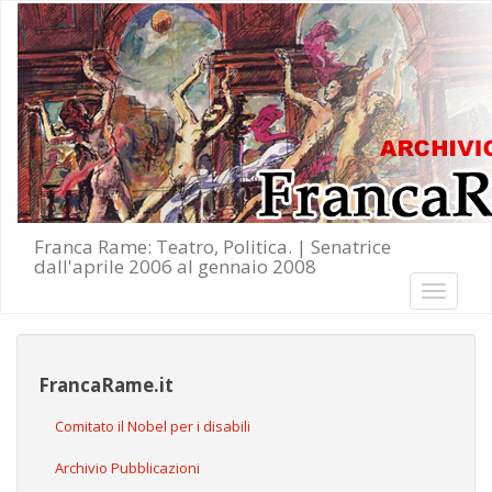
Salta al contenuto principale
Franca Rame: Teatro, Politica. | Senatrice
dall'aprile 2006 al gennaio 2008
Toggle
navigati
FrancaRame.it
Comitato il Nobel per i disabili
Archivio Pubblicazioni