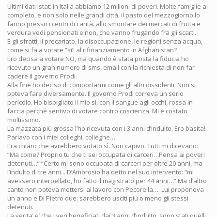
Ultimi dati Istat: in Italia abbiamo 12 milioni di poveri. Molte famiglie al
completo, e non solo nelle grandi città, il pasto del mezzogiorno lo
fanno presso i centri di carità. allo smontare dei mercati di frutta e
verdura vedi pensionati e non, che vanno frugando fra gli scarti.
E gli sfratti, il precariato, la disoccupazione, le regioni senza acqua,
come si fa a votare “si” al rifinanziamento in Afghanistan?
Ero decisa a votare NO, ma quando è stata posta la fiducia ho
ricevuto un gran numero di sms, email con la richiesta di non far
cadere il governo Prodi.
Alla fine ho deciso di comportarmi come gli altri dissidenti. Non si
poteva fare diversamente. Il governo Prodi correva un serio
pericolo. Ho bisbigliato il mio sì, con il sangue agli occhi, rossa in
faccia perché sentivo di votare contro coscienza. Mi è costato
moltissimo.
La mazzata più grossa l’ho ricevuta con i 3 anni d’indulto. Ero basita!
Parlavo con i miei colleghi, colleghe…
Era chiaro che avrebbero votato sì. Non capivo. Tutti mi dicevano:
“Ma come? Proprio tu che ti sei occupata di carceri…Pensa ai poveri
detenuti…” “Certo mi sono occupata di carceri per oltre 20 anni, ma
l’indulto di tre anni... D’Ambrosio ha detto nel suo intervento: “mi
avessero interpellato, ho fatto il magistrato per 44 anni…” Ma d’altro
canto non poteva mettersi al lavoro con Pecorella…. Lui proponeva
un anno e Di Pietro due: sarebbero usciti più o meno gli stessi
detenuti.
La verita’ e’ che i veri beneficiati dai 3 anni d’indulto, sono stati quelli