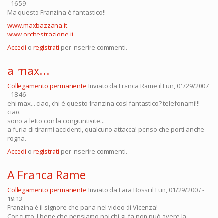
- 16:59
Ma questo Franzina è fantastico!!
www.maxbazzana.it
www.orchestrazione.it
Accedi
o
registrati
per inserire commenti.
a max...
Collegamento permanente
Inviato da
Franca Rame
il Lun, 01/29/2007
- 18:46
ehi max... ciao, chi è questo franzina così fantastico? telefonami!!!
ciao.
sono a letto con la congiuntivite...
a furia di tirarmi accidenti, qualcuno attacca! penso che porti anche
rogna.
Accedi
o
registrati
per inserire commenti.
A Franca Rame
Collegamento permanente
Inviato da
Lara Bossi
il Lun, 01/29/2007 -
19:13
Franzina è il signore che parla nel video di Vicenza!
Con tutto il bene che pensiamo noi chi gufa non può avere la