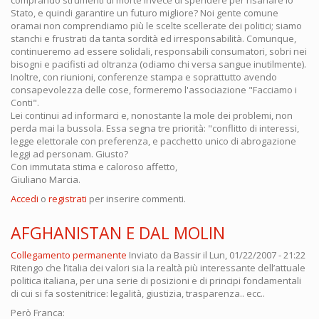
comprando strumenti di morte invece di spendere per risanare lo
Stato, e quindi garantire un futuro migliore? Noi gente comune
oramai non comprendiamo più le scelte scellerate dei politici; siamo
stanchi e frustrati da tanta sordità ed irresponsabilità. Comunque,
continueremo ad essere solidali, responsabili consumatori, sobri nei
bisogni e pacifisti ad oltranza (odiamo chi versa sangue inutilmente).
Inoltre, con riunioni, conferenze stampa e soprattutto avendo
consapevolezza delle cose, formeremo l'associazione "Facciamo i
Conti".
Lei continui ad informarci e, nonostante la mole dei problemi, non
perda mai la bussola. Essa segna tre priorità: "conflitto di interessi,
legge elettorale con preferenza, e pacchetto unico di abrogazione
leggi ad personam. Giusto?
Con immutata stima e caloroso affetto,
Giuliano Marcia.
Accedi
o
registrati
per inserire commenti.
AFGHANISTAN E DAL MOLIN
Collegamento permanente
Inviato da
Bassir
il Lun, 01/22/2007 - 21:22
Ritengo che l’italia dei valori sia la realtà più interessante dell’attuale
politica italiana, per una serie di posizioni e di principi fondamentali
di cui si fa sostenitrice: legalità, giustizia, trasparenza.. ecc..
Però Franca: