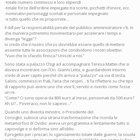
-totale numero commessi e loro stipendi
-totale forze dell’ordine impiegate tra scorte, picchetti d’onore, ecc.
-nominativi personaggi scortati e personale impegnato
-e tutto quello che mi proporrete…
Il ddl per la responsabilità penale del pubblico amministratore c’è. In
che maniera potremmo movimentarci per accelerare i tempi e
divenga “legge”?
Io credo che il nostro sforzo dovrebbe essere quello di mettere
assieme tutte le associazioni che condividono i nostri obiettivi.
“Vuoi che lo sfacelo finisca? Unisciti a noi.”
Sono stata a palazzo Chigi ad accompagnare Teresa Mattei che si
doveva incontrare con l’On. Gianni Letta, e guardandomi intorno
credo di aver capito perché chi arriva a “palazzo” va via di testa.
Saloni, commessi in frak, l’aria che respiri… ti fa riflettere su che tipo
di rapporto può avere uno che vive lì, servito e riverito come fosse
un re.
“Come? Ci sono operai da 800 euro al mese, pensionati da 500 euro?
Ah sì?... Poveracci, non lo sapevo…”
Quando uno diventa ministro, o Presidente del
Consiglio, subisce una strana trasformazione che ricorda le
metamorfosi di Ovidio: aveva un programma e lentamente tutto si
capovolge e si deforma sino all’oblio.
Il progetto per i precari, lo sganciamento totale dalle guerre, la scuola