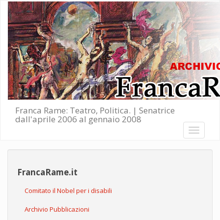
Salta al contenuto principale
Franca Rame: Teatro, Politica. | Senatrice
dall'aprile 2006 al gennaio 2008
Toggle
navigati
FrancaRame.it
Comitato il Nobel per i disabili
Archivio Pubblicazioni