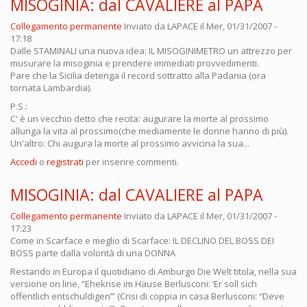
MISOGINIA: dal CAVALIERE al PAPA
Collegamento permanente
Inviato da
LAPACE
il Mer, 01/31/2007 -
17:18
Dalle STAMINALI una nuova idea: IL MISOGINIMETRO un attrezzo per
musurare la misoginia e prendere immediati provvedimenti.
Pare che la Sicilia detenga il record sottratto alla Padania (ora
tornata Lambardia).
P.S.:
C' è un vecchio detto che recita: augurare la morte al prossimo
allunga la vita al prossimo(che mediamente le donne hanno di più).
Un'altro: Chi augura la morte al prossimo avvicina la sua...
Accedi
o
registrati
per inserire commenti.
MISOGINIA: dal CAVALIERE al PAPA
Collegamento permanente
Inviato da
LAPACE
il Mer, 01/31/2007 -
17:23
Come in Scarface e meglio di Scarface: IL DECLINO DEL BOSS DEI
BOSS parte dalla volontà di una DONNA
Restando in Europa il quotidiano di Amburgo Die Welt titola, nella sua
versione on line, “Ehekrise im Hause Berlusconi: ‘Er soll sich
offentlich entschuldigen’” (Crisi di coppia in casa Berlusconi: “Deve