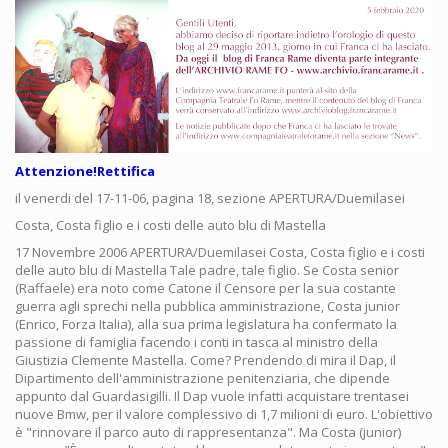
Attenzione!Rettifica
il venerdi del 17-11-06, pagina 18, sezione APERTURA/Duemilasei
Costa, Costa figlio e i costi delle auto blu di Mastella
17 Novembre 2006 APERTURA/Duemilasei Costa, Costa figlio e i costi
delle auto blu di Mastella Tale padre, tale figlio. Se Costa senior
(Raffaele) era noto come Catone il Censore per la sua costante
guerra agli sprechi nella pubblica amministrazione, Costa junior
(Enrico, Forza Italia), alla sua prima legislatura ha confermato la
passione di famiglia facendo i conti in tasca al ministro della
Giustizia Clemente Mastella. Come? Prendendo di mira il Dap, il
Dipartimento dell'amministrazione penitenziaria, che dipende
appunto dal Guardasigilli. Il Dap vuole infatti acquistare trentasei
nuove Bmw, per il valore complessivo di 1,7 milioni di euro. L'obiettivo
è "rinnovare il parco auto di rappresentanza". Ma Costa (junior)