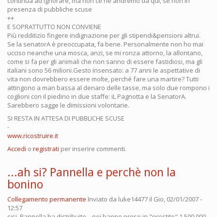
continua ad ignorare, ma non ce ne andremo da qui, se non in
presenza di pubbliche scuse
++
E SOPRATTUTTO NON CONVIENE
Più redditizio fingere indignazione per gli stipendi&pensioni altrui.
Se la senatorA è preoccupata, fa bene. Personalmente non ho mai
ucciso neanche una mosca, anzi, se mi ronza attorno, la allontano,
come si fa per gli animali che non sanno di essere fastidiosi, ma gli
italiani sono 56 milioni.Gesto insensato: a 77 anni le aspettative di
vita non dovrebbero essere molte, perché fare una martire? Tutti
attingono a man bassa al denaro delle tasse, ma solo due rompono i
coglioni con il piedino in due staffe: iL Pagnotta e la SenatorA.
Sarebbero sagge le dimissioni volontarie.
SI RESTA IN ATTESA DI PUBBLICHE SCUSE
-
www.ricostruire.it
Accedi
o
registrati
per inserire commenti.
...ah si? Pannella e perchè non la
bonino
Collegamento permanente
Inviato da
luke14477
il Gio, 02/01/2007 -
12:57
sisi, Pannella ha distribuito....poi hanno preso in "prestito" 1.500.000