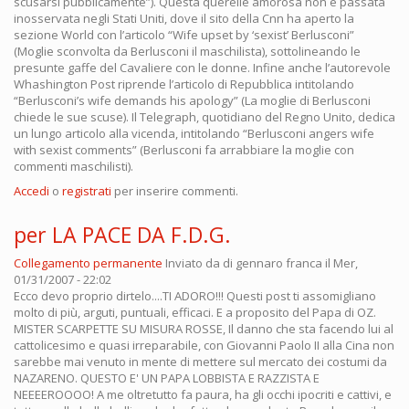
scusarsi pubblicamente”). Questa querelle amorosa non è passata
inosservata negli Stati Uniti, dove il sito della Cnn ha aperto la
sezione World con l’articolo “Wife upset by ‘sexist’ Berlusconi”
(Moglie sconvolta da Berlusconi il maschilista), sottolineando le
presunte gaffe del Cavaliere con le donne. Infine anche l’autorevole
Whashington Post riprende l’articolo di Repubblica intitolando
“Berlusconi’s wife demands his apology” (La moglie di Berlusconi
chiede le sue scuse). Il Telegraph, quotidiano del Regno Unito, dedica
un lungo articolo alla vicenda, intitolando “Berlusconi angers wife
with sexist comments” (Berlusconi fa arrabbiare la moglie con
commenti maschilisti).
Accedi
o
registrati
per inserire commenti.
per LA PACE DA F.D.G.
Collegamento permanente
Inviato da
di gennaro franca
il Mer,
01/31/2007 - 22:02
Ecco devo proprio dirtelo....TI ADORO!!! Questi post ti assomigliano
molto di più, arguti, puntuali, efficaci. E a proposito del Papa di OZ.
MISTER SCARPETTE SU MISURA ROSSE, Il danno che sta facendo lui al
cattolicesimo e quasi irreparabile, con Giovanni Paolo II alla Cina non
sarebbe mai venuto in mente di mettere sul mercato dei costumi da
NAZARENO. QUESTO E' UN PAPA LOBBISTA E RAZZISTA E
NEEEEROOOO! A me oltretutto fa paura, ha gli occhi ipocriti e cattivi, e