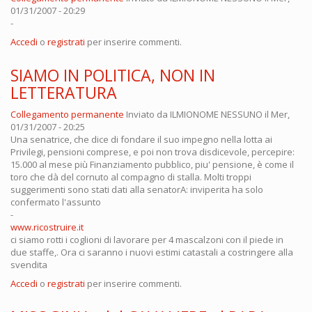
01/31/2007 - 20:29
-
Accedi
o
registrati
per inserire commenti.
SIAMO IN POLITICA, NON IN
LETTERATURA
Collegamento permanente
Inviato da
ILMIONOME NESSUNO
il Mer,
01/31/2007 - 20:25
Una senatrice, che dice di fondare il suo impegno nella lotta ai
Privilegi, pensioni comprese, e poi non trova disdicevole, percepire:
15.000 al mese più Finanziamento pubblico, piu' pensione, è come il
toro che dà del cornuto al compagno di stalla. Molti troppi
suggerimenti sono stati dati alla senatorA: inviperita ha solo
confermato l'assunto
-
www.ricostruire.it
ci siamo rotti i coglioni di lavorare per 4 mascalzoni con il piede in
due staffe,. Ora ci saranno i nuovi estimi catastali a costringere alla
svendita
Accedi
o
registrati
per inserire commenti.