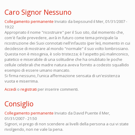
Caro Signor Nessuno
Collegamento permanente
Inviato da
bepsound
il Mer, 01/31/2007 -
19:22
Appropriato il nome "ricostruire" per il Suo sito, dal momento che,
com'è facile prevedere, avrà in futuro come tema principale la
ricostruzione dei Suoi connotati nell'infausto (per lei), momento in cui
decidesse di mostrare al mondo "normale" il suo volto lombrosiano.
Questa non è misoginia, è solo tristezza; è l'aspetto più malinconico,
patetico e miserabile di una solitudine che ha onubliato le poche
cellule celebrali che madre natura aveva fornito a codesto squallido
esempio di essere umano mancato.
Si firma nessuno, l'unica affermazione sensata di un'esistenza
vuota e miserrima.
Accedi
o
registrati
per inserire commenti.
Consiglio
Collegamento permanente
Inviato da
David Puente
il Mer,
01/31/2007 - 21:50
Signori, vi prego di non scendere ai livelli della persona a cui vi state
rivolgendo, non ne vale la pena.