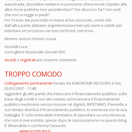
autostrade, dovrebbe mettersi in posizione sfavorevole rispetto alle
altre forze politiche non accedendovi? Che discorso fai? non vedi
che non si regge in piedi?
Per il resto dai pure tutto in mano al tuo avvocato, credo che
dall'altra parte abbiano argomentazioni ben più serie e valide per
intentare un processo nei tuoi confronti, non trovi.
Almeno avessi chiesto scusa.
Assirelli Luca
Consigliere Nazionale Giovani IDV
Accedi
o
registrati
per inserire commenti.
TROPPO COMODO
Collegamento permanente
Inviato da
ILMIONOME NESSUNO
il Gio,
02/01/2007 - 11:48
Aggredire gli altri partiti che intascano il finanziamento pubblico sulla
base degli iscritti e non dei votanti, ed incassare il finanziamento
pubblico medesimo senza rossore nè dignità. RIPETIAMO: Pannella a
suo tempo distribuì il finanziamento pubblico, in coerenza con la sua
battaglia. E' solo miserabile il tentativo di speculare su una minaccia,
che non è mai esistita, specie dopo le rassicurazione su questo blog.
E' Miserabile e conferma l'assunto
________
www.ricostruire.it