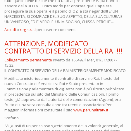
tutte quelle belle belline che ha fatto al precedente Papa hanno il
sapore della BEFFA. L'unico modo per onorare quel Papa era
proseguire la sua opera, e il papino di OZ la sta negando!!! E' UN
NARCISISTA, SI COMPIACE DEL SUO ASPETTO, DELLA SUA CULTURA,E'
UN VANITOSO, ED E' VERO, E' UN MISOGINO, CHISSA' PERCHE'....
Accedi
o
registrati
per inserire commenti.
ATTENZIONE, MODIFICATO
CONTRATTO DI SERVIZIO DELLA RAI !!!
Collegamento permanente
Inviato da
166492
il Mer, 01/31/2007 -
15:22
IL CONTRATTO DI SERVIZIO DELLA RAI MISTERIOSAMENTE MODIFICATO
Modificato misteriosamente il contratto di servizio Rai. Il testo del
nuovo Contratto di Servizio tra Rai e Stato presentato in
Commissione parlamentare di vigilanza non è più il testo pubblicato
in precedenza sul sito del Ministero delle Comunicazioni. Il primo
testo, già approvato dall'autorità delle comunicazioni (Agcom), era
frutto di una vera consultazione tra utenti e associazioni.Per
maggiori informazioni consultate il sito
www.perunaltratv.it
Stefano
"Ai guasti di un pericoloso sgretolamento della volontà generale, al