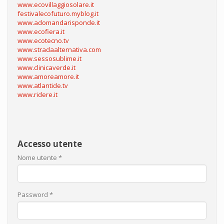
www.ecovillaggiosolare.it
festivalecofuturo.myblog.it
www.adomandarisponde.it
www.ecofiera.it
www.ecotecno.tv
www.stradaalternativa.com
www.sessosublime.it
www.clinicaverde.it
www.amoreamore.it
www.atlantide.tv
www.ridere.it
Accesso utente
Nome utente
*
Password
*