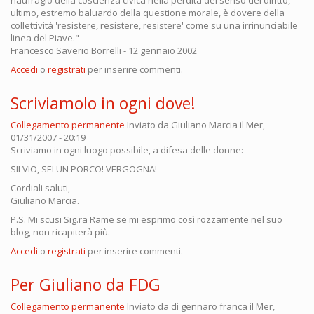
naufragio della coscienza civica nella perdita del senso del diritto,
ultimo, estremo baluardo della questione morale, è dovere della
collettività 'resistere, resistere, resistere' come su una irrinunciabile
linea del Piave."
Francesco Saverio Borrelli - 12 gennaio 2002
Accedi
o
registrati
per inserire commenti.
Scriviamolo in ogni dove!
Collegamento permanente
Inviato da
Giuliano Marcia
il Mer,
01/31/2007 - 20:19
Scriviamo in ogni luogo possibile, a difesa delle donne:
SILVIO, SEI UN PORCO! VERGOGNA!
Cordiali saluti,
Giuliano Marcia.
P.S. Mi scusi Sig.ra Rame se mi esprimo così rozzamente nel suo
blog, non ricapiterà più.
Accedi
o
registrati
per inserire commenti.
Per Giuliano da FDG
Collegamento permanente
Inviato da
di gennaro franca
il Mer,