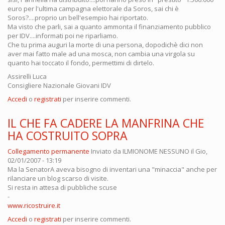
euro per l'ultima campagna elettorale da Soros, sai chi è
Soros?....proprio un bell'esempio hai riportato.
Ma visto che parli, sai a quanto ammonta il finanziamento pubblico
per IDV....informati poi ne riparliamo.
Che tu prima auguri la morte di una persona, dopodichè dici non
aver mai fatto male ad una mosca, non cambia una virgola su
quanto hai toccato il fondo, permettimi di dirtelo.
Assirelli Luca
Consigliere Nazionale Giovani IDV
Accedi
o
registrati
per inserire commenti.
IL CHE FA CADERE LA MANFRINA CHE
HA COSTRUITO SOPRA
Collegamento permanente
Inviato da
ILMIONOME NESSUNO
il Gio,
02/01/2007 - 13:19
Ma la SenatorA aveva bisogno di inventari una "minaccia" anche per
rilanciare un blog scarso di visite.
Si resta in attesa di pubbliche scuse
-
www.ricostruire.it
Accedi
o
registrati
per inserire commenti.