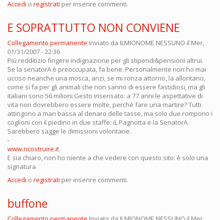
Accedi
o
registrati
per inserire commenti.
E SOPRATTUTTO NON CONVIENE
Collegamento permanente
Inviato da
ILMIONOME NESSUNO
il Mer,
01/31/2007 - 22:36
Più redditizio fingere indignazione per gli stipendi&pensioni altrui.
Se la senatorA è preoccupata, fa bene. Personalmente non ho mai
ucciso neanche una mosca, anzi, se mi ronza attorno, la allontano,
come si fa per gli animali che non sanno di essere fastidiosi, ma gli
italiani sono 56 milioni.Gesto insensato: a 77 anni le aspettative di
vita non dovrebbero essere molte, perché fare una martire? Tutti
attingono a man bassa al denaro delle tasse, ma solo due rompono i
coglioni con il piedino in due staffe: iL Pagnotta e la SenatorA.
Sarebbero sagge le dimissioni volontarie.
-
www.ricostruire.it
E sia chiaro, non ho niente a che vedere con questo sito: è solo una
signatura
Accedi
o
registrati
per inserire commenti.
buffone
Collegamento permanente
Inviato da
ILMIONOME NESSUNO
il Mer,