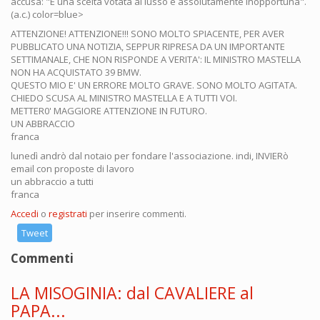
accusa: "È una scelta votata al lusso e assolutamente inopportuna".
(a.c.) color=blue>
ATTENZIONE! ATTENZIONE!!! SONO MOLTO SPIACENTE, PER AVER
PUBBLICATO UNA NOTIZIA, SEPPUR RIPRESA DA UN IMPORTANTE
SETTIMANALE, CHE NON RISPONDE A VERITA': IL MINISTRO MASTELLA
NON HA ACQUISTATO 39 BMW.
QUESTO MIO E' UN ERRORE MOLTO GRAVE. SONO MOLTO AGITATA.
CHIEDO SCUSA AL MINISTRO MASTELLA E A TUTTI VOI.
METTER0' MAGGIORE ATTENZIONE IN FUTURO.
UN ABBRACCIO
franca
lunedì andrò dal notaio per fondare l'associazione. indi, INVIERò
email con proposte di lavoro
un abbraccio a tutti
franca
Accedi
o
registrati
per inserire commenti.
Tweet
Commenti
LA MISOGINIA: dal CAVALIERE al
PAPA...