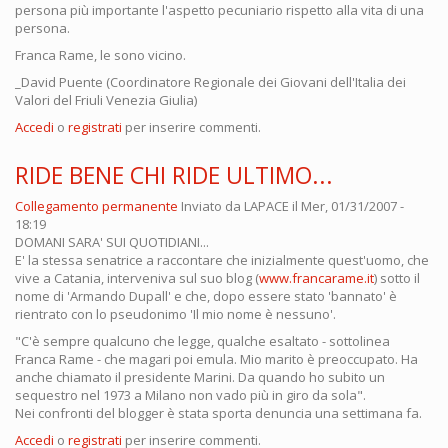
persona più importante l'aspetto pecuniario rispetto alla vita di una
persona.
Franca Rame, le sono vicino.
_David Puente (Coordinatore Regionale dei Giovani dell'Italia dei
Valori del Friuli Venezia Giulia)
Accedi
o
registrati
per inserire commenti.
RIDE BENE CHI RIDE ULTIMO...
Collegamento permanente
Inviato da
LAPACE
il Mer, 01/31/2007 -
18:19
DOMANI SARA' SUI QUOTIDIANI...
E' la stessa senatrice a raccontare che inizialmente quest'uomo, che
vive a Catania, interveniva sul suo blog (
www.francarame.it
) sotto il
nome di 'Armando Dupall' e che, dopo essere stato 'bannato' è
rientrato con lo pseudonimo 'Il mio nome è nessuno'.
"C'è sempre qualcuno che legge, qualche esaltato - sottolinea
Franca Rame - che magari poi emula. Mio marito è preoccupato. Ha
anche chiamato il presidente Marini. Da quando ho subito un
sequestro nel 1973 a Milano non vado più in giro da sola".
Nei confronti del blogger è stata sporta denuncia una settimana fa.
Accedi
o
registrati
per inserire commenti.