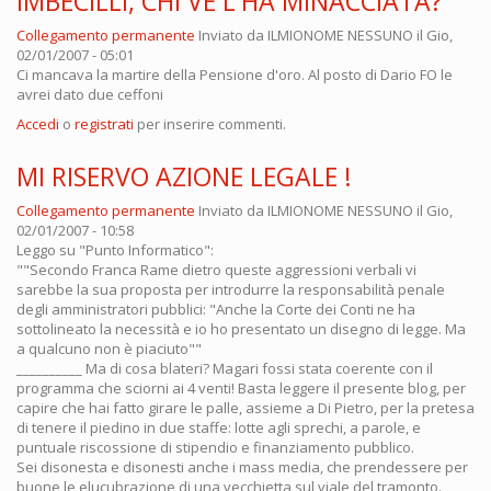
IMBECILLI, CHI VE L'HA MINACCIATA?
Collegamento permanente
Inviato da
ILMIONOME NESSUNO
il Gio,
02/01/2007 - 05:01
Ci mancava la martire della Pensione d'oro. Al posto di Dario FO le
avrei dato due ceffoni
Accedi
o
registrati
per inserire commenti.
MI RISERVO AZIONE LEGALE !
Collegamento permanente
Inviato da
ILMIONOME NESSUNO
il Gio,
02/01/2007 - 10:58
Leggo su "Punto Informatico":
""Secondo Franca Rame dietro queste aggressioni verbali vi
sarebbe la sua proposta per introdurre la responsabilità penale
degli amministratori pubblici: "Anche la Corte dei Conti ne ha
sottolineato la necessità e io ho presentato un disegno di legge. Ma
a qualcuno non è piaciuto""
__________ Ma di cosa blateri? Magari fossi stata coerente con il
programma che sciorni ai 4 venti! Basta leggere il presente blog, per
capire che hai fatto girare le palle, assieme a Di Pietro, per la pretesa
di tenere il piedino in due staffe: lotte agli sprechi, a parole, e
puntuale riscossione di stipendio e finanziamento pubblico.
Sei disonesta e disonesti anche i mass media, che prendessere per
buone le elucubrazione di una vecchietta sul viale del tramonto.