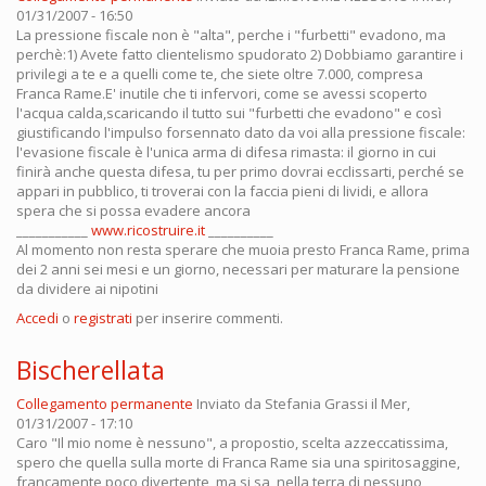
01/31/2007 - 16:50
La pressione fiscale non è "alta", perche i "furbetti" evadono, ma
perchè:1) Avete fatto clientelismo spudorato 2) Dobbiamo garantire i
privilegi a te e a quelli come te, che siete oltre 7.000, compresa
Franca Rame.E' inutile che ti infervori, come se avessi scoperto
l'acqua calda,scaricando il tutto sui "furbetti che evadono" e così
giustificando l'impulso forsennato dato da voi alla pressione fiscale:
l'evasione fiscale è l'unica arma di difesa rimasta: il giorno in cui
finirà anche questa difesa, tu per primo dovrai ecclissarti, perché se
appari in pubblico, ti troverai con la faccia pieni di lividi, e allora
spera che si possa evadere ancora
___________
www.ricostruire.it
__________
Al momento non resta sperare che muoia presto Franca Rame, prima
dei 2 anni sei mesi e un giorno, necessari per maturare la pensione
da dividere ai nipotini
Accedi
o
registrati
per inserire commenti.
Bischerellata
Collegamento permanente
Inviato da
Stefania Grassi
il Mer,
01/31/2007 - 17:10
Caro "Il mio nome è nessuno", a propostio, scelta azzeccatissima,
spero che quella sulla morte di Franca Rame sia una spiritosaggine,
francamente poco divertente, ma si sa, nella terra di nessuno