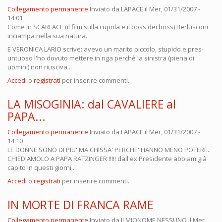
Collegamento permanente
Inviato da
LAPACE
il Mer, 01/31/2007 -
14:01
Come in SCARFACE (il film sulla cupola e il boss dei boss) Berlusconi
inciampa nella sua natura.
E VERONICA LARIO scrive: avevo un marito piccolo, stupido e pres-
untuoso l'ho dovuto mettere in riga perchè la sinistra (piena di
uomini) non riusciva...
Accedi
o
registrati
per inserire commenti.
LA MISOGINIA: dal CAVALIERE al
PAPA...
Collegamento permanente
Inviato da
LAPACE
il Mer, 01/31/2007 -
14:10
LE DONNE SONO DI PIU' MA CHISSA' PERCHE' HANNO MENO POTERE..
CHIEDIAMOLO A PAPA RATZINGER !!!!! dall'ex Presidente abbiam già
capito in questi giorni...
Accedi
o
registrati
per inserire commenti.
IN MORTE DI FRANCA RAME
Collegamento permanente
Inviato da
ILMIONOME NESSUNO
il Mer,