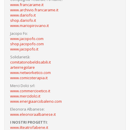
www.francarame.it
www.archivio.francarame.it
www.dariofo.it
shop.dariofo.it
www.mariopirovano.it
Jacopo Fo:
www.jacopofo.com
shop.jacopofo.com
www.jacopofo.it
Solidarietà:
comitatonobeldisabili.it
arteirregolare
www.networketico.com
www.comicoterapia.it
Merci Dolci srl:
www.commercioetico.it
www.mercidolci.it
www.energiaarcobaleno.com
Eleonora Albanese:
www.eleonoraalbanese.it
I NOSTRI PROGETTI:
www.ilteatrofabene.it