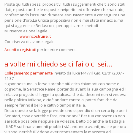
Posta qui tutti i pezzi propositivi, tutti i suggerimenti che ti sono stati
dati, e posta anche le risposte inviperite ed offensive che hai dato,
confermando l'assunto di mirare esclusivamente a conseguire una
pensione d'oro.La Critica propositiva non è mai stata minaccia, ma
qui si aggredisce Berlusconi, per applicarne i metodi
Mi riservo azione legale.
________
www.ricostruire.it
Con riserva di azione legale
Accedi
o
registrati
per inserire commenti.
a volte mi chiedo se ci fai o ci sei...
Collegamento permanente
Inviato da
luke14477
il Gio, 02/01/2007 -
11:37
signor nessuno, o forse sarebbe più etico chiamarti con nome e
cognome, la Senatrice Rame, portando avanti la sua campagna ed il
relativo progetto di legge fa qualcosa che da decenni non si vedeva
nella politica iatliana, e cioè andare contro ai poteri forti che da
sempre fanno il bello e cattivo tempo in Italia.
Detto questo se la legge prevede uno stipendio di un certo tipo per i
Senatori, cosa dovrebbe fare, rinunciarvi? Per tua conoscenza non
sarebbe possibile neppure se volesse. Detto ciò anche la battaglia
di ADP sui finanziamenti pubblici stà andando avanti, ma se per ora
vi sono, perchè IDV dopo aver riconsegnato la mazzetta ad