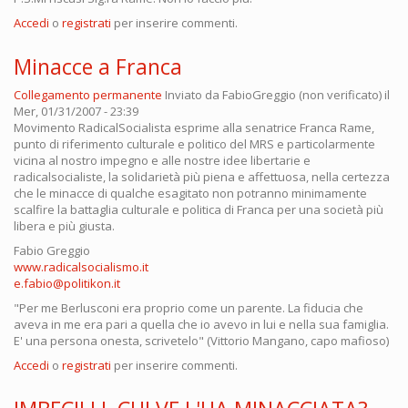
Accedi
o
registrati
per inserire commenti.
Minacce a Franca
Collegamento permanente
Inviato da
FabioGreggio (non verificato)
il
Mer, 01/31/2007 - 23:39
Movimento RadicalSocialista esprime alla senatrice Franca Rame,
punto di riferimento culturale e politico del MRS e particolarmente
vicina al nostro impegno e alle nostre idee libertarie e
radicalsocialiste, la solidarietà più piena e affettuosa, nella certezza
che le minacce di qualche esagitato non potranno minimamente
scalfire la battaglia culturale e politica di Franca per una società più
libera e più giusta.
Fabio Greggio
www.radicalsocialismo.it
e.fabio@politikon.it
"Per me Berlusconi era proprio come un parente. La fiducia che
aveva in me era pari a quella che io avevo in lui e nella sua famiglia.
E' una persona onesta, scrivetelo" (Vittorio Mangano, capo mafioso)
Accedi
o
registrati
per inserire commenti.