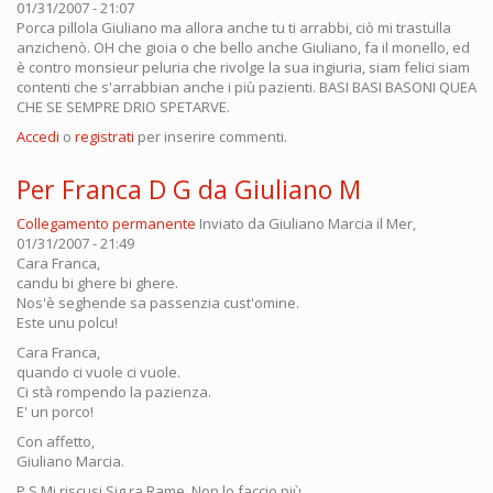
01/31/2007 - 21:07
Porca pillola Giuliano ma allora anche tu ti arrabbi, ciò mi trastulla
anzichenò. OH che gioia o che bello anche Giuliano, fa il monello, ed
è contro monsieur peluria che rivolge la sua ingiuria, siam felici siam
contenti che s'arrabbian anche i più pazienti. BASI BASI BASONI QUEA
CHE SE SEMPRE DRIO SPETARVE.
Accedi
o
registrati
per inserire commenti.
Per Franca D G da Giuliano M
Collegamento permanente
Inviato da
Giuliano Marcia
il Mer,
01/31/2007 - 21:49
Cara Franca,
candu bi ghere bi ghere.
Nos'è seghende sa passenzia cust'omine.
Este unu polcu!
Cara Franca,
quando ci vuole ci vuole.
Ci stà rompendo la pazienza.
E' un porco!
Con affetto,
Giuliano Marcia.
P.S.Mi riscusi Sig.ra Rame. Non lo faccio più.