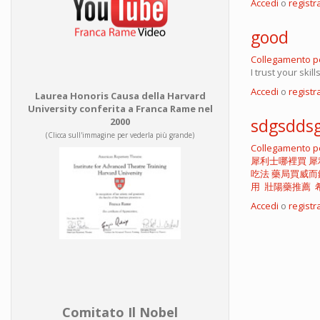
Accedi
o
registra
good
Collegamento 
I trust your skill
Accedi
o
registra
Laurea Honoris Causa della Harvard
University conferita a Franca Rame nel
sdgsdds
2000
(Clicca sull'immagine per vederla più grande)
Collegamento 
犀利士哪裡買
犀
吃法
藥局買威而
用
壯陽藥推薦
Accedi
o
registra
Comitato Il Nobel