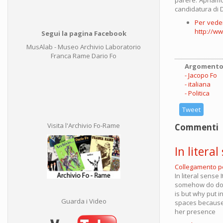
candidatura di 
Per vede
http://w
Segui la pagina Facebook
MusAlab - Museo Archivio Laboratorio
Franca Rame Dario Fo
Argomento
Jacopo Fo
italiana
Politica
Tweet
Visita l'Archivio Fo-Rame
Commenti
In litera
Collegamento 
In literal sens
somehow do down
is but why put i
Guarda i Video
spaces because 
her presence