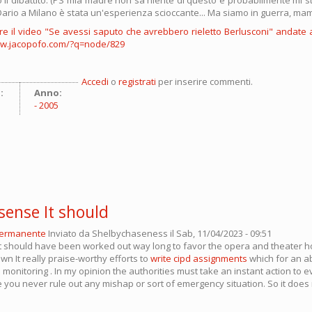
Dario a Milano è stata un'esperienza scioccante... Ma siamo in guerra, mam
re il video "Se avessi saputo che avrebbero rieletto Berlusconi" andate
ww.jacopofo.com/?q=node/829
Accedi
o
registrati
per inserire commenti.
:
Anno:
2005
l sense It should
permanente
Inviato da
Shelbychaseness
il Sab, 11/04/2023 - 09:51
e It should have been worked out way long to favor the opera and theater 
 It really praise-worthy efforts to
write cipd assignments
which for an a
n monitoring . In my opinion the authorities must take an instant action to 
you never rule out any mishap or sort of emergency situation. So it does 