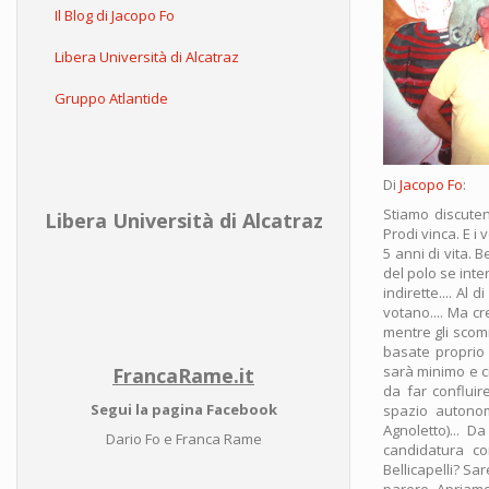
Il Blog di Jacopo Fo
Libera Università di Alcatraz
Gruppo Atlantide
Di
Jacopo Fo
:
Stiamo discuten
Libera Università di Alcatraz
Prodi vinca. E i 
5 anni di vita. 
del polo se int
indirette.... Al
votano.... Ma c
mentre gli scomm
basate proprio
sarà minimo e ci
FrancaRame.it
da far conflui
Segui la pagina Facebook
spazio autonom
Agnoletto)... 
Dario Fo e Franca Rame
candidatura co
Bellicapelli? Sa
parere. Apriamo 