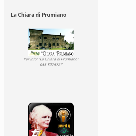
La Chiara di Prumiano
Per info: "La Chiara di Prumiano"
055-8075727