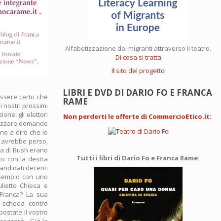
Alfabetizzazione dei migranti attraverso il teatro.
Di cosa si tratta
Il sito del progetto
LIBRI E DVD DI DARIO FO E FRANCA
essere certo che
RAME
ei nostri prossimi
one: gli elettori
Non perderti le offerte di CommercioEtico.it
:
ilizzare domande
ano a dire che lo
h avrebbe perso,
ria di Bush erano
Tutti i libri di Dario Fo e Franca Rame:
o con la destra
candidati decenti
esempio con uno
lietto Chiesa e
 Franca? La sua
o scheda contro
postate il vostro
rozzerà... Già la