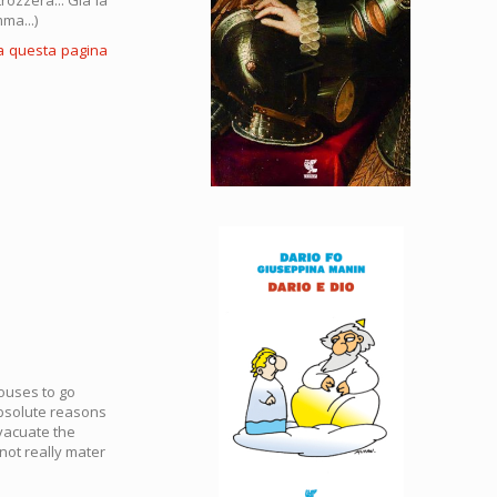
ma...)
 a questa pagina
houses to go
bsolute reasons
evacuate the
not really mater