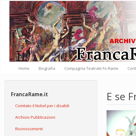
Salta al contenuto principale
Home
Biografia
Compagnia Teatrale Fo Rame
Cont
E se 
FrancaRame.it
Comitato il Nobel per i disabili
Archivio Pubblicazioni
Riconoscimenti