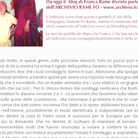
do molto, in questi giorni, sulle prossime elezioni. Solo un pazzo può 
voti di chi a sinistra ha ormai il rigetto della politica faranno la differenza n
Berlusconi dice che i suoi sondaggi lo danno in pari. Attenzione alla spiegazi
ervistati tendono a mentire quindi per avere una risposta reale bisogna ut
 di là che è incredibile che un leader ammetta che i suoi elettori si vergogn
redo che sia così... Per lo stesso motivo dai sondaggi sembrava che Bus
ettitori lo davano vincente 3 a 1... Le previsioni che facemmo sulla vitto
 sulle quote delle scommesse... Ma comunque il problema è che lo scart
 serve che tutti votino. Insomma l'ho detto e lo ripeto: dobbiamo trovare 
re nell'Unione, possibilmente in modo identificato e indipendente (ad 
o dentro la Lista Di Pietro come è successo per le Europee per Giu
Da qui la domanda. Che ne direste di rischiare di mandare al Senato
nvincerebbe molti che hanno rinunciato a votare a mettere la lor
resti più felice con Franca al parlamento? Votate il sondaggio e sopratutto 
il dibattito. (PS mia madre non sa niente di questo e probabilmente mi st