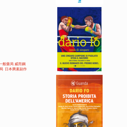
一般藥局
威而鋼
局
日本腾素副作