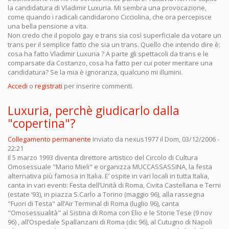
la candidatura di Vladimir Luxuria. Mi sembra una provocazione,
come quando i radicali candidarono Cicciolina, che ora percepisce
una bella pensione a vita.
Non credo che il popolo gay e trans sia così superficiale da votare un
trans per il semplice fatto che sia un trans. Quello che intendo dire è:
cosa ha fatto Vladimir Luxuria ? A parte gli spettacoli da trans e le
comparsate da Costanzo, cosa ha fatto per cui poter meritare una
candidatura? Se la mia è ignoranza, qualcuno mi illumini.
Accedi
o
registrati
per inserire commenti.
Luxuria, perchè giudicarlo dalla
"copertina"?
Collegamento permanente
Inviato da
nexus1977
il Dom, 03/12/2006 -
22:21
Il 5 marzo 1993 diventa direttore artistico del Circolo di Cultura
Omosessuale "Mario Mieli" e organizza MUCCASSASSINA, la festa
alternativa più famosa in Italia. E’ ospite in vari locali in tutta Italia,
canta in vari eventi: Festa dell’Unità di Roma, Civita Castellana e Terni
(estate ’93), in piazza S.Carlo a Torino (maggio 96), alla rassegna
"Fuori di Testa" all’Air Terminal di Roma (luglio 96), canta
"Omosessualità" al Sistina di Roma con Elio e le Storie Tese (9 nov
96) , all’Ospedale Spallanzani di Roma (dic 96), al Cutugno di Napoli