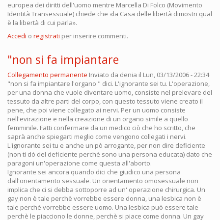
europea dei diritti dell'uomo mentre Marcella Di Folco (Movimento
Identità Transessuale) chiede che «la Casa delle libertà dimostri qual
è la libertà di cui parla».
Accedi
o
registrati
per inserire commenti.
"non si fa impiantare
Collegamento permanente
Inviato da
denia
il Lun, 03/13/2006 - 22:34
"non si fa impiantare l'organo " dici. L'ignorante sei tu. L'operazione,
per una donna che vuole diventare uomo, consiste nel prelevare del
tessuto da altre parti del corpo, con questo tessuto viene creato il
pene, che poi viene collegato ai nervi. Per un uomo consiste
nell'evirazione e nella creazione di un organo simile a quello
femminile. Fatti confermare da un medico ciò che ho scritto, che
saprà anche spiegarti meglio come vengono collegati i nervi.
L'ignorante sei tu e anche un pò arrogante, per non dire deficiente
(non ti dò del deficiente perchè sono una persona educata) dato che
paragoni un'operazione come questa all'aborto.
Ignorante sei ancora quando dici che giudico una persona
dall'orientamento sessuale. Un orientamento omosessuale non
implica che ci si debba sottoporre ad un' operazione chirurgica. Un
gay non è tale perchè vorrebbe essere donna, una lesbica non è
tale perchè vorrebbe essere uomo. Una lesbica può essere tale
perchè le piacciono le donne, perchè si piace come donna. Un gay