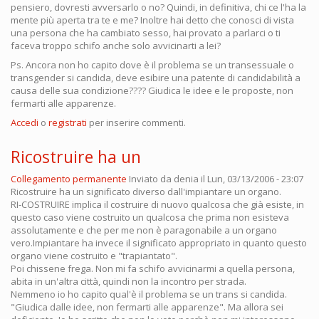
pensiero, dovresti avversarlo o no? Quindi, in definitiva, chi ce l'ha la
mente più aperta tra te e me? Inoltre hai detto che conosci di vista
una persona che ha cambiato sesso, hai provato a parlarci o ti
faceva troppo schifo anche solo avvicinarti a lei?
Ps. Ancora non ho capito dove è il problema se un transessuale o
transgender si candida, deve esibire una patente di candidabilità a
causa delle sua condizione???? Giudica le idee e le proposte, non
fermarti alle apparenze.
Accedi
o
registrati
per inserire commenti.
Ricostruire ha un
Collegamento permanente
Inviato da
denia
il Lun, 03/13/2006 - 23:07
Ricostruire ha un significato diverso dall'impiantare un organo.
RI-COSTRUIRE implica il costruire di nuovo qualcosa che già esiste, in
questo caso viene costruito un qualcosa che prima non esisteva
assolutamente e che per me non è paragonabile a un organo
vero.Impiantare ha invece il significato appropriato in quanto questo
organo viene costruito e "trapiantato".
Poi chissene frega. Non mi fa schifo avvicinarmi a quella persona,
abita in un'altra città, quindi non la incontro per strada.
Nemmeno io ho capito qual'è il problema se un trans si candida.
"Giudica dalle idee, non fermarti alle apparenze". Ma allora sei