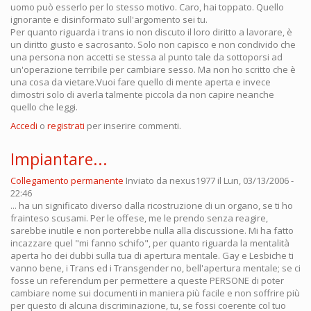
uomo può esserlo per lo stesso motivo. Caro, hai toppato. Quello
ignorante e disinformato sull'argomento sei tu.
Per quanto riguarda i trans io non discuto il loro diritto a lavorare, è
un diritto giusto e sacrosanto. Solo non capisco e non condivido che
una persona non accetti se stessa al punto tale da sottoporsi ad
un'operazione terribile per cambiare sesso. Ma non ho scritto che è
una cosa da vietare.Vuoi fare quello di mente aperta e invece
dimostri solo di averla talmente piccola da non capire neanche
quello che leggi.
Accedi
o
registrati
per inserire commenti.
Impiantare...
Collegamento permanente
Inviato da
nexus1977
il Lun, 03/13/2006 -
22:46
... ha un significato diverso dalla ricostruzione di un organo, se ti ho
frainteso scusami. Per le offese, me le prendo senza reagire,
sarebbe inutile e non porterebbe nulla alla discussione. Mi ha fatto
incazzare quel "mi fanno schifo", per quanto riguarda la mentalità
aperta ho dei dubbi sulla tua di apertura mentale. Gay e Lesbiche ti
vanno bene, i Trans ed i Transgender no, bell'apertura mentale; se ci
fosse un referendum per permettere a queste PERSONE di poter
cambiare nome sui documenti in maniera più facile e non soffrire più
per questo di alcuna discriminazione, tu, se fossi coerente col tuo