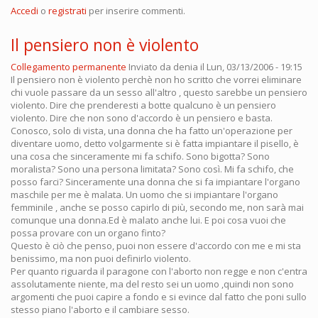
Accedi
o
registrati
per inserire commenti.
Il pensiero non è violento
Collegamento permanente
Inviato da
denia
il Lun, 03/13/2006 - 19:15
Il pensiero non è violento perchè non ho scritto che vorrei eliminare
chi vuole passare da un sesso all'altro , questo sarebbe un pensiero
violento. Dire che prenderesti a botte qualcuno è un pensiero
violento. Dire che non sono d'accordo è un pensiero e basta.
Conosco, solo di vista, una donna che ha fatto un'operazione per
diventare uomo, detto volgarmente si è fatta impiantare il pisello, è
una cosa che sinceramente mi fa schifo. Sono bigotta? Sono
moralista? Sono una persona limitata? Sono così. Mi fa schifo, che
posso farci? Sinceramente una donna che si fa impiantare l'organo
maschile per me è malata. Un uomo che si impiantare l'organo
femminile , anche se posso capirlo di più, secondo me, non sarà mai
comunque una donna.Ed è malato anche lui. E poi cosa vuoi che
possa provare con un organo finto?
Questo è ciò che penso, puoi non essere d'accordo con me e mi sta
benissimo, ma non puoi definirlo violento.
Per quanto riguarda il paragone con l'aborto non regge e non c'entra
assolutamente niente, ma del resto sei un uomo ,quindi non sono
argomenti che puoi capire a fondo e si evince dal fatto che poni sullo
stesso piano l'aborto e il cambiare sesso.