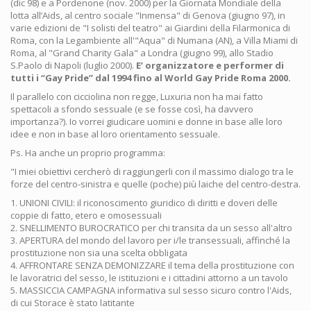
(dic 98) e a Pordenone (nov. 2000) per la Giornata Mondiale della
lotta all’Aids, al centro sociale "Inmensa" di Genova (giugno 97), in
varie edizioni de "I solisti del teatro" ai Giardini della Filarmonica di
Roma, con la Legambiente all'"Aqua" di Numana (AN), a Villa Miami di
Roma, al "Grand Charity Gala" a Londra (giugno 99), allo Stadio
S.Paolo di Napoli (luglio 2000).
E’ organizzatore e performer di
tutti i “Gay Pride” dal 1994 fino al World Gay Pride Roma 2000.
Il parallelo con cicciolina non regge, Luxuria non ha mai fatto
spettacoli a sfondo sessuale (e se fosse così, ha davvero
importanza?). Io vorrei giudicare uomini e donne in base alle loro
idee e non in base al loro orientamento sessuale.
Ps. Ha anche un proprio programma:
"I miei obiettivi cercherò di raggiungerli con il massimo dialogo tra le
forze del centro-sinistra e quelle (poche) più laiche del centro-destra.
1. UNIONI CIVILI: il riconoscimento giuridico di diritti e doveri delle
coppie di fatto, etero e omosessuali
2. SNELLIMENTO BUROCRATICO per chi transita da un sesso all'altro
3. APERTURA del mondo del lavoro per i/le transessuali, affinché la
prostituzione non sia una scelta obbligata
4. AFFRONTARE SENZA DEMONIZZARE il tema della prostituzione con
le lavoratrici del sesso, le istituzioni e i cittadini attorno a un tavolo
5. MASSICCIA CAMPAGNA informativa sul sesso sicuro contro l'Aids,
di cui Storace è stato latitante