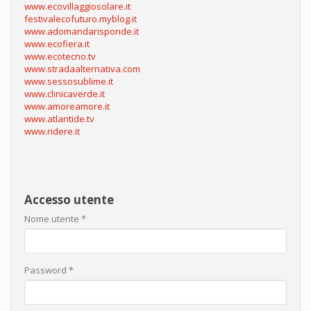
www.ecovillaggiosolare.it
festivalecofuturo.myblog.it
www.adomandarisponde.it
www.ecofiera.it
www.ecotecno.tv
www.stradaalternativa.com
www.sessosublime.it
www.clinicaverde.it
www.amoreamore.it
www.atlantide.tv
www.ridere.it
Accesso utente
Nome utente
*
Password
*