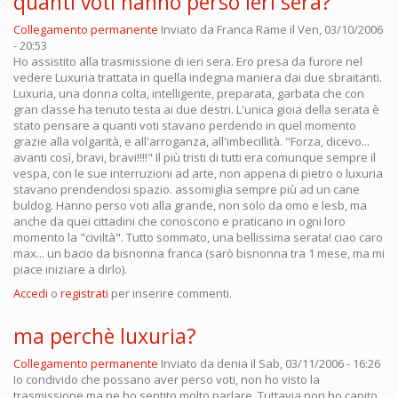
quanti voti hanno perso ieri sera?
Collegamento permanente
Inviato da
Franca Rame
il Ven, 03/10/2006
- 20:53
Ho assistito alla trasmissione di ieri sera. Ero presa da furore nel
vedere Luxuria trattata in quella indegna maniera dai due sbraitanti.
Luxuria, una donna colta, intelligente, preparata, garbata che con
gran classe ha tenuto testa ai due destri. L'unica gioia della serata è
stato pensare a quanti voti stavano perdendo in quel momento
grazie alla volgarità, e all'arroganza, all'imbecillità. "Forza, dicevo...
avanti così, bravi, bravi!!!!" Il più tristi di tutti era comunque sempre il
vespa, con le sue interruzioni ad arte, non appena di pietro o luxuria
stavano prendendosi spazio. assomiglia sempre più ad un cane
buldog. Hanno perso voti alla grande, non solo da omo e lesb, ma
anche da quei cittadini che conoscono e praticano in ogni loro
momento la "civiltà". Tutto sommato, una bellissima serata! ciao caro
max... un bacio da bisnonna franca (sarò bisnonna tra 1 mese, ma mi
piace iniziare a dirlo).
Accedi
o
registrati
per inserire commenti.
ma perchè luxuria?
Collegamento permanente
Inviato da
denia
il Sab, 03/11/2006 - 16:26
Io condivido che possano aver perso voti, non ho visto la
trasmissione ma ne ho sentito molto parlare. Tuttavia non ho capito