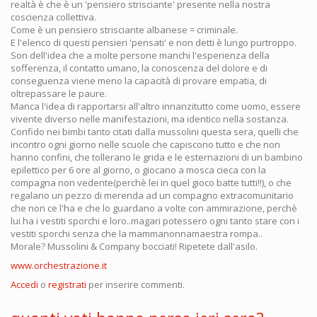
realtà è che è un 'pensiero strisciante' presente nella nostra
coscienza collettiva.
Come è un pensiero strisciante albanese = criminale.
E l'elenco di questi pensieri 'pensati' e non detti è lungo purtroppo.
Son dell'idea che a molte persone manchi l'esperienza della
sofferenza, il contatto umano, la conoscenza del dolore e di
conseguenza viene meno la capacità di provare empatia, di
oltrepassare le paure.
Manca l'idea di rapportarsi all'altro innanzitutto come uomo, essere
vivente diverso nelle manifestazioni, ma identico nella sostanza.
Confido nei bimbi tanto citati dalla mussolini questa sera, quelli che
incontro ogni giorno nelle scuole che capiscono tutto e che non
hanno confini, che tollerano le grida e le esternazioni di un bambino
epilettico per 6 ore al giorno, o giocano a mosca cieca con la
compagna non vedente(perchè lei in quel gioco batte tutti!!), o che
regalano un pezzo di merenda ad un compagno extracomunitario
che non ce l'ha e che lo guardano a volte con ammirazione, perchè
lui ha i vestiti sporchi e loro..magari potessero ogni tanto stare con i
vestiti sporchi senza che la mammanonnamaestra rompa..
Morale? Mussolini & Company bocciati! Ripetete dall'asilo.
www.orchestrazione.it
Accedi
o
registrati
per inserire commenti.