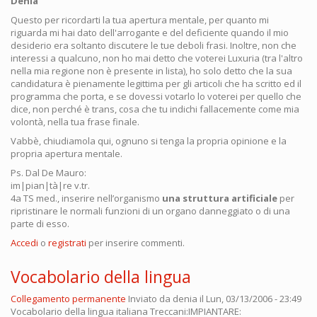
Denia
Questo per ricordarti la tua apertura mentale, per quanto mi
riguarda mi hai dato dell'arrogante e del deficiente quando il mio
desiderio era soltanto discutere le tue deboli frasi. Inoltre, non che
interessi a qualcuno, non ho mai detto che voterei Luxuria (tra l'altro
nella mia regione non è presente in lista), ho solo detto che la sua
candidatura è pienamente legittima per gli articoli che ha scritto ed il
programma che porta, e se dovessi votarlo lo voterei per quello che
dice, non perché è trans, cosa che tu indichi fallacemente come mia
volontà, nella tua frase finale.
Vabbè, chiudiamola qui, ognuno si tenga la propria opinione e la
propria apertura mentale.
Ps. Dal De Mauro:
im|pian|tà|re v.tr.
4a TS med., inserire nell’organismo
una struttura artificiale
per
ripristinare le normali funzioni di un organo danneggiato o di una
parte di esso.
Accedi
o
registrati
per inserire commenti.
Vocabolario della lingua
Collegamento permanente
Inviato da
denia
il Lun, 03/13/2006 - 23:49
Vocabolario della lingua italiana Treccani:IMPIANTARE: