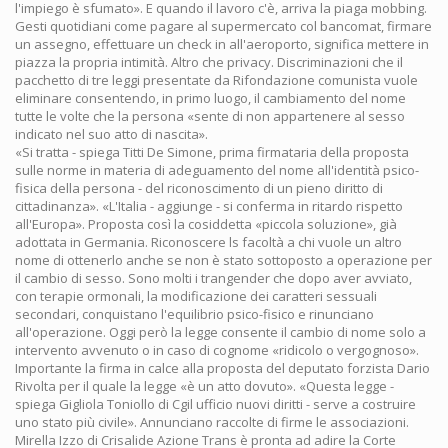
l'impiego è sfumato». E quando il lavoro c'è, arriva la piaga mobbing.
Gesti quotidiani come pagare al supermercato col bancomat, firmare
un assegno, effettuare un check in all'aeroporto, significa mettere in
piazza la propria intimità. Altro che privacy. Discriminazioni che il
pacchetto di tre leggi presentate da Rifondazione comunista vuole
eliminare consentendo, in primo luogo, il cambiamento del nome
tutte le volte che la persona «sente di non appartenere al sesso
indicato nel suo atto di nascita».
«Si tratta - spiega Titti De Simone, prima firmataria della proposta
sulle norme in materia di adeguamento del nome all'identità psico-
fisica della persona - del riconoscimento di un pieno diritto di
cittadinanza». «L'Italia - aggiunge - si conferma in ritardo rispetto
all'Europa». Proposta così la cosiddetta «piccola soluzione», già
adottata in Germania. Riconoscere ls facoltà a chi vuole un altro
nome di ottenerlo anche se non è stato sottoposto a operazione per
il cambio di sesso. Sono molti i trangender che dopo aver avviato,
con terapie ormonali, la modificazione dei caratteri sessuali
secondari, conquistano l'equilibrio psico-fisico e rinunciano
all'operazione. Oggi però la legge consente il cambio di nome solo a
intervento avvenuto o in caso di cognome «ridicolo o vergognoso».
Importante la firma in calce alla proposta del deputato forzista Dario
Rivolta per il quale la legge «è un atto dovuto». «Questa legge -
spiega Gigliola Toniollo di Cgil ufficio nuovi diritti - serve a costruire
uno stato più civile». Annunciano raccolte di firme le associazioni.
Mirella Izzo di Crisalide Azione Trans è pronta ad adire la Corte