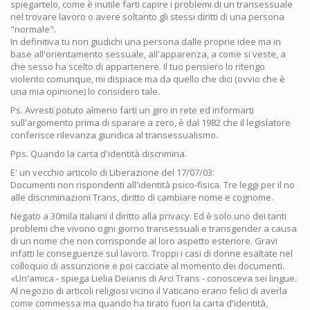
spiegartelo, come è inutile farti capire i problemi di un transessuale
nel trovare lavoro o avere soltanto gli stessi diritti di una persona
"normale".
In definitiva tu non giudichi una persona dalle proprie idee ma in
base all'orientamento sessuale, all'apparenza, a come si veste, a
che sesso ha scelto di appartenere. Il tuo pensiero lo ritengo
violento comunque, mi dispiace ma da quello che dici (ovvio che è
una mia opinione) lo considero tale.
Ps. Avresti potuto almeno farti un giro in rete ed informarti
sull'argomento prima di sparare a zero, è dal 1982 che il legislatore
conferisce rilevanza giuridica al transessualismo.
Pps. Quando la carta d'identità discrimina.
E' un vecchio articolo di Liberazione del 17/07/03:
Documenti non rispondenti all'identità psico-fisica. Tre leggi per il no
alle discriminazioni Trans, diritto di cambiare nome e cognome.
Negato a 30mila italiani il diritto alla privacy. Ed è solo uno dei tanti
problemi che vivono ogni giorno transessuali e transgender a causa
di un nome che non corrisponde al loro aspetto esteriore. Gravi
infatti le conseguenze sul lavoro. Troppi i casi di donne esaltate nel
colloquio di assunzione e poi cacciate al momento dei documenti.
«Un'amica - spiega Lielia Deianis di Arci Trans - conosceva sei lingue.
Al negozio di articoli religiosi vicino il Vaticano erano felici di averla
come commessa ma quando ha tirato fuori la carta d'identità,