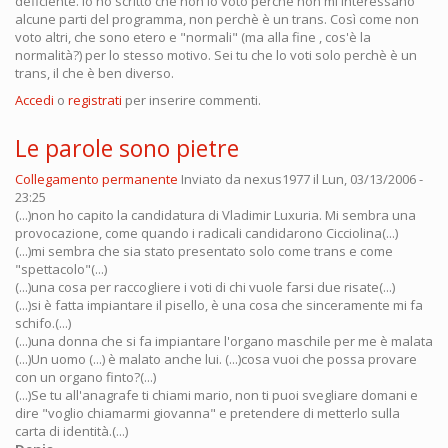
deficiente. Io ho scritto che non lo voto perchè non mi interessano
alcune parti del programma, non perchè è un trans. Così come non
voto altri, che sono etero e "normali" (ma alla fine , cos'è la
normalità?) per lo stesso motivo. Sei tu che lo voti solo perchè è un
trans, il che è ben diverso.
Accedi
o
registrati
per inserire commenti.
Le parole sono pietre
Collegamento permanente
Inviato da
nexus1977
il Lun, 03/13/2006 -
23:25
(...)non ho capito la candidatura di Vladimir Luxuria. Mi sembra una
provocazione, come quando i radicali candidarono Cicciolina(...)
(...)mi sembra che sia stato presentato solo come trans e come
"spettacolo"(...)
(...)una cosa per raccogliere i voti di chi vuole farsi due risate(...)
(...)si è fatta impiantare il pisello, è una cosa che sinceramente mi fa
schifo.(...)
(...)una donna che si fa impiantare l'organo maschile per me è malata
(...)Un uomo (...) è malato anche lui. (...)cosa vuoi che possa provare
con un organo finto?(...)
(...)Se tu all'anagrafe ti chiami mario, non ti puoi svegliare domani e
dire "voglio chiamarmi giovanna" e pretendere di metterlo sulla
carta di identità.(...)