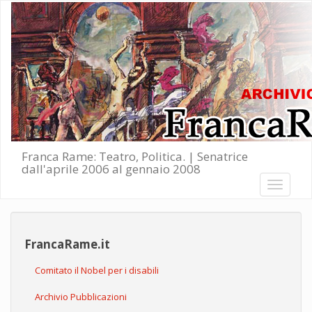
Salta al contenuto principale
Franca Rame: Teatro, Politica. | Senatrice
dall'aprile 2006 al gennaio 2008
Toggle
navigati
FrancaRame.it
Comitato il Nobel per i disabili
Archivio Pubblicazioni