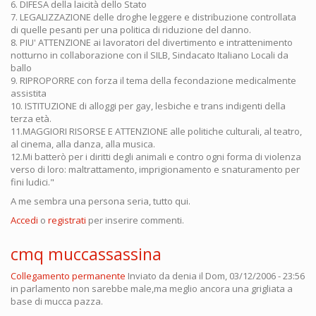
6. DIFESA della laicità dello Stato
7. LEGALIZZAZIONE delle droghe leggere e distribuzione controllata
di quelle pesanti per una politica di riduzione del danno.
8. PIU' ATTENZIONE ai lavoratori del divertimento e intrattenimento
notturno in collaborazione con il SILB, Sindacato Italiano Locali da
ballo
9. RIPROPORRE con forza il tema della fecondazione medicalmente
assistita
10. ISTITUZIONE di alloggi per gay, lesbiche e trans indigenti della
terza età.
11.MAGGIORI RISORSE E ATTENZIONE alle politiche culturali, al teatro,
al cinema, alla danza, alla musica.
12.Mi batterò per i diritti degli animali e contro ogni forma di violenza
verso di loro: maltrattamento, imprigionamento e snaturamento per
fini ludici."
A me sembra una persona seria, tutto qui.
Accedi
o
registrati
per inserire commenti.
cmq muccassassina
Collegamento permanente
Inviato da
denia
il Dom, 03/12/2006 - 23:56
in parlamento non sarebbe male,ma meglio ancora una grigliata a
base di mucca pazza.