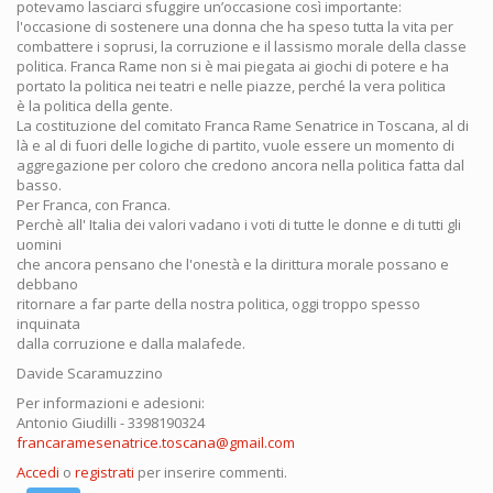
potevamo lasciarci sfuggire un’occasione così importante:
l'occasione di sostenere una donna che ha speso tutta la vita per
combattere i soprusi, la corruzione e il lassismo morale della classe
politica. Franca Rame non si è mai piegata ai giochi di potere e ha
portato la politica nei teatri e nelle piazze, perché la vera politica
è la politica della gente.
La costituzione del comitato Franca Rame Senatrice in Toscana, al di
là e al di fuori delle logiche di partito, vuole essere un momento di
aggregazione per coloro che credono ancora nella politica fatta dal
basso.
Per Franca, con Franca.
Perchè all' Italia dei valori vadano i voti di tutte le donne e di tutti gli
uomini
che ancora pensano che l'onestà e la dirittura morale possano e
debbano
ritornare a far parte della nostra politica, oggi troppo spesso
inquinata
dalla corruzione e dalla malafede.
Davide Scaramuzzino
Per informazioni e adesioni:
Antonio Giudilli - 3398190324
francaramesenatrice.toscana@gmail.com
Accedi
o
registrati
per inserire commenti.