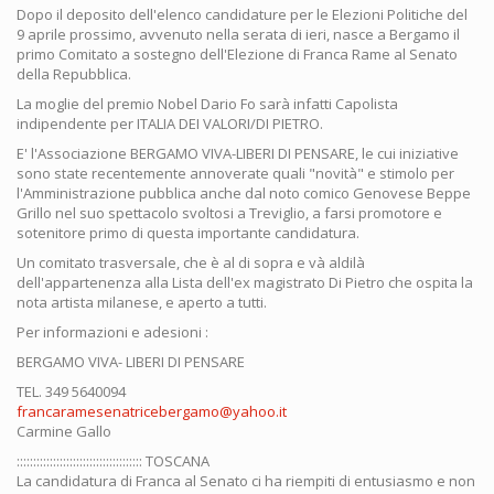
Dopo il deposito dell'elenco candidature per le Elezioni Politiche del
9 aprile prossimo, avvenuto nella serata di ieri, nasce a Bergamo il
primo Comitato a sostegno dell'Elezione di Franca Rame al Senato
della Repubblica.
La moglie del premio Nobel Dario Fo sarà infatti Capolista
indipendente per ITALIA DEI VALORI/DI PIETRO.
E' l'Associazione BERGAMO VIVA-LIBERI DI PENSARE, le cui iniziative
sono state recentemente annoverate quali "novità" e stimolo per
l'Amministrazione pubblica anche dal noto comico Genovese Beppe
Grillo nel suo spettacolo svoltosi a Treviglio, a farsi promotore e
sotenitore primo di questa importante candidatura.
Un comitato trasversale, che è al di sopra e và aldilà
dell'appartenenza alla Lista dell'ex magistrato Di Pietro che ospita la
nota artista milanese, e aperto a tutti.
Per informazioni e adesioni :
BERGAMO VIVA- LIBERI DI PENSARE
TEL. 349 5640094
francaramesenatricebergamo@yahoo.it
Carmine Gallo
:::::::::::::::::::::::::::::::::::::: TOSCANA
La candidatura di Franca al Senato ci ha riempiti di entusiasmo e non