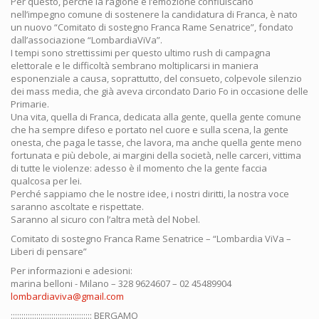
Per questo, perché la ragione e l’emozione confluiscano
nell’impegno comune di sostenere la candidatura di Franca, è nato
un nuovo “Comitato di sostegno Franca Rame Senatrice”, fondato
dall’associazione “LombardiaViVa”.
I tempi sono strettissimi per questo ultimo rush di campagna
elettorale e le difficoltà sembrano moltiplicarsi in maniera
esponenziale a causa, soprattutto, del consueto, colpevole silenzio
dei mass media, che già aveva circondato Dario Fo in occasione delle
Primarie.
Una vita, quella di Franca, dedicata alla gente, quella gente comune
che ha sempre difeso e portato nel cuore e sulla scena, la gente
onesta, che paga le tasse, che lavora, ma anche quella gente meno
fortunata e più debole, ai margini della società, nelle carceri, vittima
di tutte le violenze: adesso è il momento che la gente faccia
qualcosa per lei.
Perché sappiamo che le nostre idee, i nostri diritti, la nostra voce
saranno ascoltate e rispettate.
Saranno al sicuro con l’altra metà del Nobel.
Comitato di sostegno Franca Rame Senatrice – “Lombardia ViVa –
Liberi di pensare”
Per informazioni e adesioni:
marina belloni - Milano – 328 9624607 – 02 45489904
lombardiaviva@gmail.com
:::::::::::::::::::::::::::::::::::::: BERGAMO