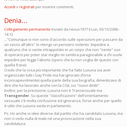
Accedi
o
registrati
per inserire commenti.
Denia...
Collegamento permanente
Inviato da
nexus1977
il Lun, 03/13/2006 -
14:12
..."Comunque io non sono d'accordo sulle operazioni per passare da
un sesso all'altro" lo ritengo un pensiero violento. Impedire a
qualcuno che si sente intrappolato in un corpo che non "sente" suo
di operarsi per poter star meglio mi sembra paragonabile a chi vuole
impedire per legge l'aborto (spero che tu non voglia dir questo con
quella frase).
Credo che la cosa più importante che ha fatto Luxuria sia aver
organizzato tutti i Gay Pride ma hai ignorato (forse
inconsapevolmente) quella parte della sua biografia, dimenticavo di
dire che ha lavorato anche con la CGIL sui "nuovi diritti".
Inoltre, per la precisione, Luxuria non è Transessuale ma
Transgender
. Su queste "classificazioni" dell'orientamento
sessuale c'è molta confusione ed ignoranza, forse anche per quello
è utile che Luxuria sieda in parlamento.
Ps. Ho anche io idee diverse dal partito che ha candidato Luxuria, ma
non ci vedo nulla di male né una provocazione nella sua
candidatura.