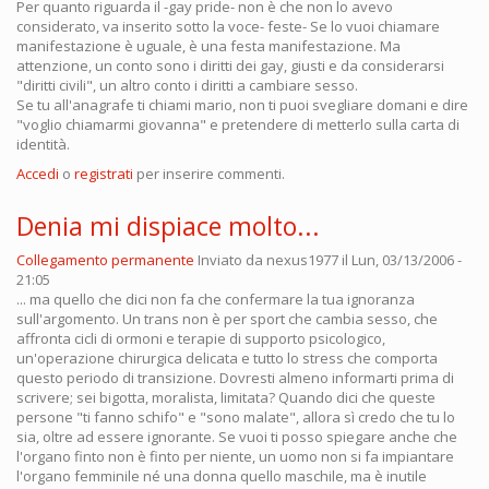
Per quanto riguarda il -gay pride- non è che non lo avevo
considerato, va inserito sotto la voce- feste- Se lo vuoi chiamare
manifestazione è uguale, è una festa manifestazione. Ma
attenzione, un conto sono i diritti dei gay, giusti e da considerarsi
"diritti civili", un altro conto i diritti a cambiare sesso.
Se tu all'anagrafe ti chiami mario, non ti puoi svegliare domani e dire
"voglio chiamarmi giovanna" e pretendere di metterlo sulla carta di
identità.
Accedi
o
registrati
per inserire commenti.
Denia mi dispiace molto...
Collegamento permanente
Inviato da
nexus1977
il Lun, 03/13/2006 -
21:05
... ma quello che dici non fa che confermare la tua ignoranza
sull'argomento. Un trans non è per sport che cambia sesso, che
affronta cicli di ormoni e terapie di supporto psicologico,
un'operazione chirurgica delicata e tutto lo stress che comporta
questo periodo di transizione. Dovresti almeno informarti prima di
scrivere; sei bigotta, moralista, limitata? Quando dici che queste
persone "ti fanno schifo" e "sono malate", allora sì credo che tu lo
sia, oltre ad essere ignorante. Se vuoi ti posso spiegare anche che
l'organo finto non è finto per niente, un uomo non si fa impiantare
l'organo femminile né una donna quello maschile, ma è inutile