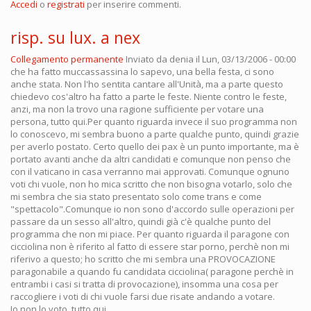
Accedi
o
registrati
per inserire commenti.
risp. su lux. a nex
Collegamento permanente
Inviato da
denia
il Lun, 03/13/2006 - 00:00
che ha fatto muccassassina lo sapevo, una bella festa, ci sono
anche stata. Non l'ho sentita cantare all'Unità, ma a parte questo
chiedevo cos'altro ha fatto a parte le feste. Niente contro le feste,
anzi, ma non la trovo una ragione sufficiente per votare una
persona, tutto qui.Per quanto riguarda invece il suo programma non
lo conoscevo, mi sembra buono a parte qualche punto, quindi grazie
per averlo postato. Certo quello dei pax è un punto importante, ma è
portato avanti anche da altri candidati e comunque non penso che
con il vaticano in casa verranno mai approvati. Comunque ognuno
voti chi vuole, non ho mica scritto che non bisogna votarlo, solo che
mi sembra che sia stato presentato solo come trans e come
"spettacolo".Comunque io non sono d'accordo sulle operazioni per
passare da un sesso all'altro, quindi già c'è qualche punto del
programma che non mi piace. Per quanto riguarda il paragone con
cicciolina non è riferito al fatto di essere star porno, perchè non mi
riferivo a questo; ho scritto che mi sembra una PROVOCAZIONE
paragonabile a quando fu candidata cicciolina( paragone perchè in
entrambi i casi si tratta di provocazione), insomma una cosa per
raccogliere i voti di chi vuole farsi due risate andando a votare.
Io non lo voto, tutto qui.