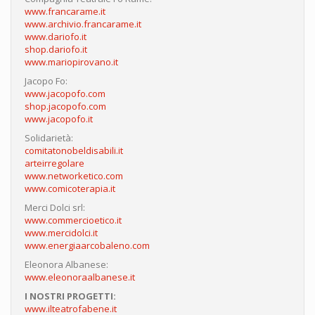
www.francarame.it
www.archivio.francarame.it
www.dariofo.it
shop.dariofo.it
www.mariopirovano.it
Jacopo Fo:
www.jacopofo.com
shop.jacopofo.com
www.jacopofo.it
Solidarietà:
comitatonobeldisabili.it
arteirregolare
www.networketico.com
www.comicoterapia.it
Merci Dolci srl:
www.commercioetico.it
www.mercidolci.it
www.energiaarcobaleno.com
Eleonora Albanese:
www.eleonoraalbanese.it
I NOSTRI PROGETTI:
www.ilteatrofabene.it