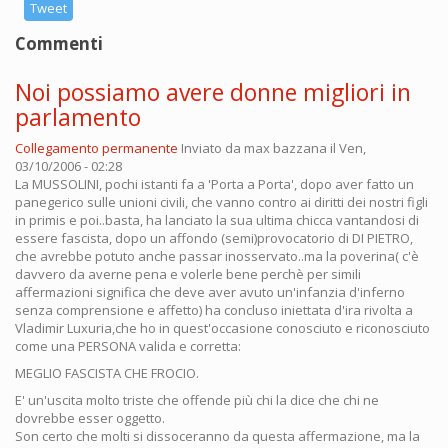
Tweet
Commenti
Noi possiamo avere donne migliori in
parlamento
Collegamento permanente
Inviato da
max bazzana
il Ven,
03/10/2006 - 02:28
La MUSSOLINI, pochi istanti fa a 'Porta a Porta', dopo aver fatto un
panegerico sulle unioni civili, che vanno contro ai diritti dei nostri figli
in primis e poi..basta, ha lanciato la sua ultima chicca vantandosi di
essere fascista, dopo un affondo (semi)provocatorio di DI PIETRO,
che avrebbe potuto anche passar inosservato..ma la poverina( c'è
davvero da averne pena e volerle bene perchè per simili
affermazioni significa che deve aver avuto un'infanzia d'inferno
senza comprensione e affetto) ha concluso iniettata d'ira rivolta a
Vladimir Luxuria,che ho in quest'occasione conosciuto e riconosciuto
come una PERSONA valida e corretta:
MEGLIO FASCISTA CHE FROCIO.
E' un'uscita molto triste che offende più chi la dice che chi ne
dovrebbe esser oggetto.
Son certo che molti si dissoceranno da questa affermazione, ma la