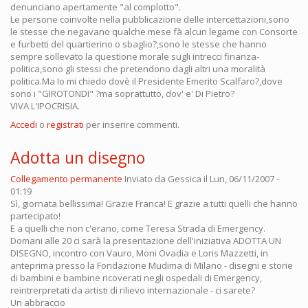
denunciano apertamente "al complotto".
Le persone coinvolte nella pubblicazione delle intercettazioni,sono
le stesse che negavano qualche mese fà alcun legame con Consorte
e furbetti del quartierino o sbaglio?,sono le stesse che hanno
sempre sollevato la questione morale sugli intrecci finanza-
politica,sono gli stessi che pretendono dagli altri una moralità
politica.Ma Io mi chiedo dovè il Presidente Emerito Scalfaro?,dove
sono i "GIROTONDI" ?ma soprattutto, dov' e' Di Pietro?
VIVA L'IPOCRISIA.
Accedi
o
registrati
per inserire commenti.
Adotta un disegno
Collegamento permanente
Inviato da
Gessica
il Lun, 06/11/2007 -
01:19
Sì, giornata bellissima! Grazie Franca! E grazie a tutti quelli che hanno
partecipato!
E a quelli che non c'erano, come Teresa Strada di Emergency.
Domani alle 20 ci sarà la presentazione dell'iniziativa ADOTTA UN
DISEGNO, incontro con Vauro, Moni Ovadia e Loris Mazzetti, in
anteprima presso la Fondazione Mudima di Milano - disegni e storie
di bambini e bambine ricoverati negli ospedali di Emergency,
reintrerpretati da artisti di rilievo internazionale - ci sarete?
Un abbraccio