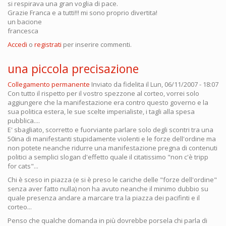
si respirava una gran voglia di pace.
Grazie Franca e a tutti!!! mi sono proprio divertita!
un bacione
francesca
Accedi
o
registrati
per inserire commenti.
una piccola precisazione
Collegamento permanente
Inviato da
fidelita
il Lun, 06/11/2007 - 18:07
Con tutto il rispetto per il vostro spezzone al corteo, vorrei solo
aggiungere che la manifestazione era contro questo governo e la
sua politica estera, le sue scelte imperialiste, i tagli alla spesa
pubblica....
E' sbagliato, scorretto e fuorviante parlare solo degli scontri tra una
50ina di manifestanti stupidamente violenti e le forze dell'ordine ma
non potete neanche ridurre una manifestazione pregna di contenuti
politici a semplici slogan d'effetto quale il citatissimo "non c'è tripp
for cats"...
Chi è sceso in piazza (e si è preso le cariche delle "forze dell'ordine"
senza aver fatto nulla) non ha avuto neanche il minimo dubbio su
quale presenza andare a marcare tra la piazza dei pacifinti e il
corteo...
Penso che qualche domanda in più dovrebbe porsela chi parla di