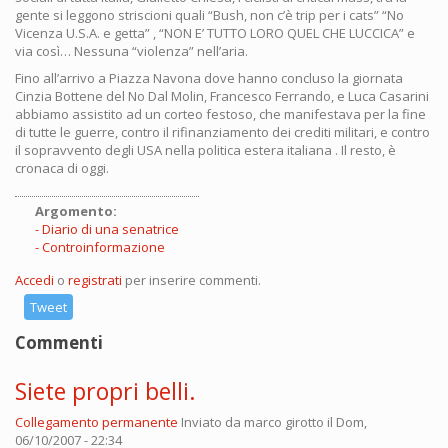
gente si leggono striscioni quali “Bush, non c’è trip per i cats” “No
Vicenza U.S.A. e getta” , “NON E’ TUTTO LORO QUEL CHE LUCCICA” e
via così… Nessuna “violenza” nell’aria.
Fino all’arrivo a Piazza Navona dove hanno concluso la giornata
Cinzia Bottene del No Dal Molin, Francesco Ferrando, e Luca Casarini
abbiamo assistito ad un corteo festoso, che manifestava per la fine
di tutte le guerre, contro il rifinanziamento dei crediti militari, e contro
il sopravvento degli USA nella politica estera italiana . Il resto, è
cronaca di oggi.
Argomento:
Diario di una senatrice
Controinformazione
Accedi
o
registrati
per inserire commenti.
Tweet
Commenti
Siete propri belli.
Collegamento permanente
Inviato da
marco girotto
il Dom,
06/10/2007 - 22:34