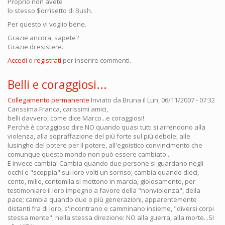
Proprio non avete
lo stesso $orrisetto di Bush.
Per questo vi voglio bene.
Grazie ancora, sapete?
Grazie di esistere.
Accedi
o
registrati
per inserire commenti.
Belli e coraggiosi...
Collegamento permanente
Inviato da
Bruna
il Lun, 06/11/2007 - 07:32
Carissima Franca, carissimi amici,
belli davvero, come dice Marco...e coraggiosi!
Perchè è coraggioso dire NO quando quasi tutti si arrendono alla
violenza, alla sopraffazione del più forte sul più debole, alle
lusinghe del potere per il potere, all'egoistico convincimento che
comunque questo mondo non può essere cambiato...
E invece cambia! Cambia quando due persone si guardano negli
occhi e "scoppia" sui loro volti un sorriso; cambia quando dieci,
cento, mille, centomila si mettono in marcia, gioiosamente, per
testimoniare il loro impegno a favore della "nonviolenza", della
pace; cambia quando due o più generazioni, apparentemente
distanti fra di loro, s'incontrano e camminano insieme, "diversi corpi
stessa mente", nella stessa direzione: NO alla guerra, alla morte...SI