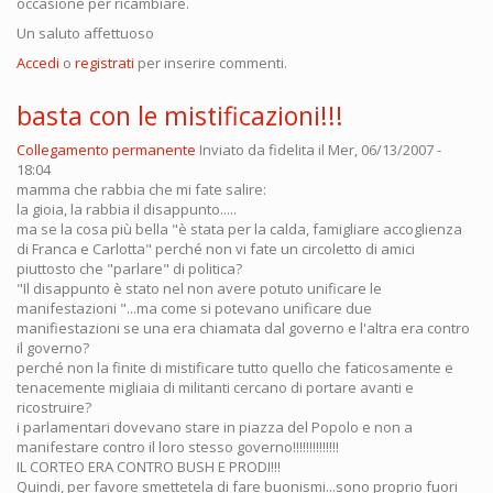
occasione per ricambiare.
Un saluto affettuoso
Accedi
o
registrati
per inserire commenti.
basta con le mistificazioni!!!
Collegamento permanente
Inviato da
fidelita
il Mer, 06/13/2007 -
18:04
mamma che rabbia che mi fate salire:
la gioia, la rabbia il disappunto.....
ma se la cosa più bella "è stata per la calda, famigliare accoglienza
di Franca e Carlotta" perché non vi fate un circoletto di amici
piuttosto che "parlare" di politica?
"Il disappunto è stato nel non avere potuto unificare le
manifestazioni "...ma come si potevano unificare due
manifiestazioni se una era chiamata dal governo e l'altra era contro
il governo?
perché non la finite di mistificare tutto quello che faticosamente e
tenacemente migliaia di militanti cercano di portare avanti e
ricostruire?
i parlamentari dovevano stare in piazza del Popolo e non a
manifestare contro il loro stesso governo!!!!!!!!!!!!!!
IL CORTEO ERA CONTRO BUSH E PRODI!!!
Quindi, per favore smettetela di fare buonismi...sono proprio fuori