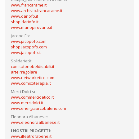
www.francarame.it
www.archivio.francarame.it
www.dariofo.it
shop.dariofo.it
www.mariopirovano.it
Jacopo Fo:
www.jacopofo.com
shop.jacopofo.com
www.jacopofo.it
Solidarietà:
comitatonobeldisabili.it
arteirregolare
www.networketico.com
www.comicoterapia.it
Merci Dolci srl:
www.commercioetico.it
www.mercidolci.it
www.energiaarcobaleno.com
Eleonora Albanese:
www.eleonoraalbanese.it
I NOSTRI PROGETTI:
www.ilteatrofabene.it