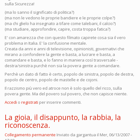
sulla Sicurezza!
(ma lo sanno il significato di politica?)
(ma non le vedono le proprie bandiere e le proprie colpe?)
(ma chi glielo ha insegnato a tifare come talebani, il calcio?)
(ma studiare, approfondire, capire, costa troppa fatica?)
E' con amarezza che con questo filmato capirete cosa sia il vero
problema in Italia. E' la confusione mentale.
Creata da anni e anni di televisione, opinionisti, governativi che
mirano a confondere la gente e basta, a lucrare e basta, a
comandare e basta, e lo fanno in maniera così trasversale -
destra/sinistra purchè non sia la povera gente a comandare.
Perchè un dato di fatto è certo, popolo de sinistra, popolo de destra,
popolo de centro, popolo de mastelle e de cojoni.
Il razzismo più vero ed atroce non è solo quello del ricco, sulla
povera gente. Ma del povero sul povero, che non capisce niente.
Accedi
o
registrati
per inserire commenti.
La gioia, il disappunto, la rabbia, la
riconoscenza.
Collegamento permanente
Inviato da
gargantua
il Mer, 06/13/2007 -