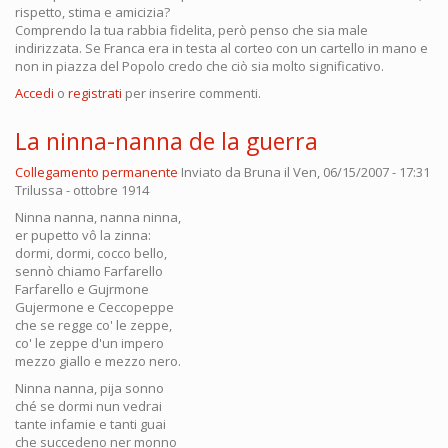
rispetto, stima e amicizia?
Comprendo la tua rabbia fidelita, però penso che sia male
indirizzata. Se Franca era in testa al corteo con un cartello in mano e
non in piazza del Popolo credo che ciò sia molto significativo.
Accedi
o
registrati
per inserire commenti.
La ninna-nanna de la guerra
Collegamento permanente
Inviato da
Bruna
il Ven, 06/15/2007 - 17:31
Trilussa - ottobre 1914
Ninna nanna, nanna ninna,
er pupetto vô la zinna:
dormi, dormi, cocco bello,
sennò chiamo Farfarello
Farfarello e Gujrmone
Gujermone e Ceccopeppe
che se regge co' le zeppe,
co' le zeppe d'un impero
mezzo giallo e mezzo nero.
Ninna nanna, pija sonno
ché se dormi nun vedrai
tante infamie e tanti guai
che succedeno ner monno