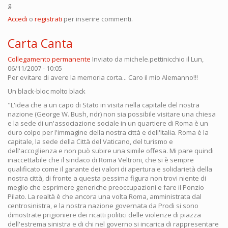
g.
Accedi
o
registrati
per inserire commenti.
Carta Canta
Collegamento permanente
Inviato da
michele.pettinicchio
il Lun,
06/11/2007 - 10:05
Per evitare di avere la memoria corta... Caro il mio Alemanno!!!
Un black-bloc molto black
"L'idea che a un capo di Stato in visita nella capitale del nostra
nazione (George W. Bush, ndr) non sia possibile visitare una chiesa
e la sede di un'associazione sociale in un quartiere di Roma è un
duro colpo per l'immagine della nostra città e dell'Italia. Roma è la
capitale, la sede della Città del Vaticano, del turismo e
dell'accoglienza e non può subire una simile offesa. Mi pare quindi
inaccettabile che il sindaco di Roma Veltroni, che si è sempre
qualificato come il garante dei valori di apertura e solidarietà della
nostra città, di fronte a questa pessima figura non trovi niente di
meglio che esprimere generiche preoccupazioni e fare il Ponzio
Pilato. La realtà è che ancora una volta Roma, amministrata dal
centrosinistra, e la nostra nazione governata da Prodi si sono
dimostrate prigioniere dei ricatti politici delle violenze di piazza
dell'estrema sinistra e di chi nel governo si incarica di rappresentare