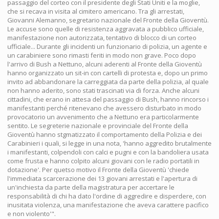
passaggio del corteo con il presidente degli Stati Uniti e la moglie,
che si recava in visita al cimitero americano. Tra gli arrestati,
Giovanni Alemanno, segretario nazionale del Fronte della Gioventù.
Le accuse sono quelle di resistenza aggravata a pubblico ufficiale,
manifestazione non autorizzata, tentativo di blocco di un corteo
ufficiale... Durante gli incidenti un funzionario di polizia, un agente e
un carabiniere sono rimasti feriti in modo non grave. Poco dopo
l'arrivo di Bush a Nettuno, alcuni aderenti al Fronte della Gioventù
hanno organizzato un sit-in con cartelli di protesta e, dopo un primo
invito ad abbandonare la carreggiata da parte della polizia, al quale
non hanno aderito, sono stati trascinati via di forza. Anche alcuni
cittadini, che erano in attesa del passaggio di Bush, hanno rincorso i
manifestanti perché ritenevano che avessero disturbato in modo
provocatorio un avvenimento che a Nettuno era particolarmente
sentito. Le segreterie nazionale e provinciale del Fronte della
Gioventù hanno stgmatizzato il comportamento della Polizia e dei
Carabinieri i quali, si legge in una nota, 'hanno aggredito brutalmente
i manifestanti, colpendoli con calci e pugni e con la bandoliera usata
come frusta e hanno colpito alcuni giovani con le radio portatili in
dotazione'. Per quetso motivo il Fronte della Gioventù 'chiede
l'immediata scarcerazione dei 13 giovani arrestati e l'apertura di
un'inchiesta da parte della magistratura per accertare le
responsabilità di chi ha dato l'ordine di aggredire e disperdere, con
inusitata violenza, una manifestazione che aveva carattere pacifico
e non violento'".