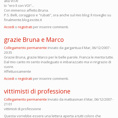
alla VITA!
Io "ero lì con VOI"...
Con immenso affetto.Bruna.
P.S. Belli, coraggiosi e "rubati", ora anche sul mio blog: Il risveglio su
finalmente.blog.excite.it
Accedi
o
registrati
per inserire commenti.
grazie Bruna e Marco
Collegamento permanente
Inviato da
gargantua
il Mar, 06/12/2007 -
20:35
Grazie Bruna, grazie Marco per le belle parole. Franca le merita tutte.
Dal mio canto mi sento inadeguato e imbarazzato ma vi ringrazio di
cuore.
Affettuosamente
Accedi
o
registrati
per inserire commenti.
vittimisti di professione
Collegamento permanente
Inviato da
mattiasman
il Mar, 06/12/2007 -
21:01
vittimisti di professione
Questa vorrebbe essere una lettera aperta a tutti coloro che