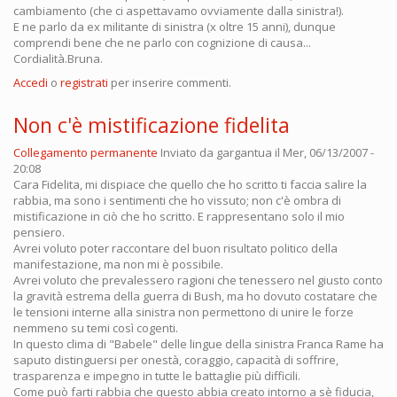
cambiamento (che ci aspettavamo ovviamente dalla sinistra!).
E ne parlo da ex militante di sinistra (x oltre 15 anni), dunque
comprendi bene che ne parlo con cognizione di causa...
Cordialità.Bruna.
Accedi
o
registrati
per inserire commenti.
Non c'è mistificazione fidelita
Collegamento permanente
Inviato da
gargantua
il Mer, 06/13/2007 -
20:08
Cara Fidelita, mi dispiace che quello che ho scritto ti faccia salire la
rabbia, ma sono i sentimenti che ho vissuto; non c'è ombra di
mistificazione in ciò che ho scritto. E rappresentano solo il mio
pensiero.
Avrei voluto poter raccontare del buon risultato politico della
manifestazione, ma non mi è possibile.
Avrei voluto che prevalessero ragioni che tenessero nel giusto conto
la gravità estrema della guerra di Bush, ma ho dovuto costatare che
le tensioni interne alla sinistra non permettono di unire le forze
nemmeno su temi così cogenti.
In questo clima di "Babele" delle lingue della sinistra Franca Rame ha
saputo distinguersi per onestà, coraggio, capacità di soffrire,
trasparenza e impegno in tutte le battaglie più difficili.
Come può farti rabbia che questo abbia creato intorno a sè fiducia,