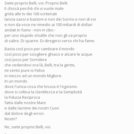
Siete proprio Belli, voi. Proprio Belli.
E chissà perchè chi vi vuole male
grida alle tv dei 100 scriteriati
lancia sassi e bastoni e non dei Sorrisi e non di voi
e non da voce ne rimedio ai 100 miliardi di dollari
andati in fumo - non in cibo -
per uno stupido shuttle che non gli va proprio
di salire. Di sparire. Di diregersi verso chi ha fame.
Basta così poco per cambiare il mondo
così poco per sciogliere ghiacci e alzare le acque
così poco per Sorridere
che vedendovi ora là, Belli, tra la gente,
mi sento pure io Felice
in mezzo ad un mondo Migliore.
In un mondo
dove l'unica cosa che brucia è l'egoismo
dove si coltiva la Gentilezza e la Semplicità
la Fiducia Reciproca
fatta dalle nostre Mani
e dalle lacrime dei nostri Cuori
dal dolore degli errori.
Nostri?
No, siete proprio Belli, voi.