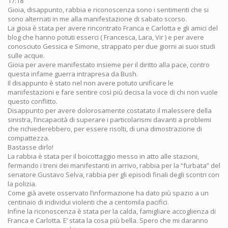
17:18
Gioia, disappunto, rabbia e riconoscenza sono i sentimenti che si
sono alternati in me alla manifestazione di sabato scorso.
La gioia è stata per avere rincontrato Franca e Carlotta e gli amici del
blog che hanno potuti esserci ( Francesca, Lara, Vir ) e per avere
conosciuto Gessica e Simone, strappato per due giorni ai suoi studi
sulle acque.
Gioia per avere manifestato insieme per il diritto alla pace, contro
questa infame guerra intrapresa da Bush.
Il disappunto è stato nel non avere potuto unificare le
manifestazioni e fare sentire così più decisa la voce di chi non vuole
questo conflitto.
Disappunto per avere dolorosamente costatato il malessere della
sinistra, l’incapacità di superare i particolarismi davanti a problemi
che richiederebbero, per essere risolti, di una dimostrazione di
compattezza.
Bastasse dirlo!
La rabbia è stata per il boicottaggio messo in atto alle stazioni,
fermando i treni dei manifestanti in arrivo, rabbia per la “furbata” del
senatore Gustavo Selva, rabbia per gli episodi finali degli scontri con
la polizia.
Come già avete osservato l’informazione ha dato più spazio a un
centinaio di individui violenti che a centomila pacifici.
Infine la riconoscenza è stata per la calda, famigliare accoglienza di
Franca e Carlotta. E’ stata la cosa più bella. Spero che mi daranno