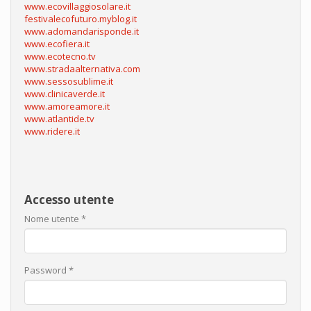
www.ecovillaggiosolare.it
festivalecofuturo.myblog.it
www.adomandarisponde.it
www.ecofiera.it
www.ecotecno.tv
www.stradaalternativa.com
www.sessosublime.it
www.clinicaverde.it
www.amoreamore.it
www.atlantide.tv
www.ridere.it
Accesso utente
Nome utente
*
Password
*