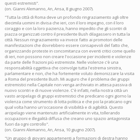
questi estremisti".
(on. Gianni Alemanno, An, Ansa, 8 giugno 2007).
"Tutta la città di Roma deve un profondo ringraziamento agli oltre
diecimila uomini in divisa che ieri, con il loro impegno, con il loro
coraggio e con la loro pazienza, hanno impedito che gli scontri di
piazza organizzati contro il presidente Bush dilagassero in tutta la
città. Nessun ringraziamento va invece fatto ai promotori delle
manifestazioni che dovrebbero essere consapevoli del fatto che,
organizzando proteste in concomitanza con eventi critici come quello
di ieri, non possono non creare l'occasione per incidenti e violenze
da parte delle frazioni più estremiste. Nelle violenze c'è una
responsabilità oggettiva che coinvolge tutta l'estrema sinistra,
parlamentare e non, che ha fortemente voluto demonizzare la visita
a Roma del presidente Bush. Mi auguro che il problema dei gruppi
estremistici nella Capitale non venga archiviato in attesa passiva di
nuovo scontri e di nuove violenze. C'è infatti, nella nostra città un
vasto arcipelago di gruppi estremistici che predicano ogni giorno la
violenza come strumento di lotta politica e che poi la praticano ogni
qual volta hanno un'occasione di visibilità e di agibilità. Questo
arcipelago viene mantenuto artificialmente in vita, tollerando
occupazioni e illegalità diffusa che creano uno spazio antagonista
fuori da ogni controllo".
(on. Gianni Alemanno, An, Ansa, 10 giugno 2007).
"Un gruppo di giovani appartenenti a formazioni di destra hanno