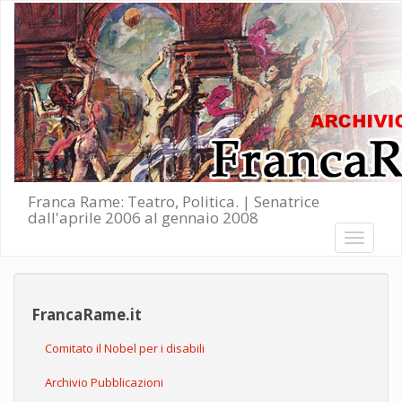
Salta al contenuto principale
Franca Rame: Teatro, Politica. | Senatrice
dall'aprile 2006 al gennaio 2008
Toggle
navigati
FrancaRame.it
Comitato il Nobel per i disabili
Archivio Pubblicazioni