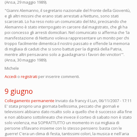
(Ansa, 29 maggio 1989).
"Gianni Alemanno, il segretario nazionale del Fronte della Gioventù,
e gli altri missini che erano stati arrestati a Nettuno, sono stati
scarcerati. Lo ha reso noto un comunicato del Msi, precisando che
Alemanno è stato interrpogato in carcere dal magistrato, che gli ha
poi concesso gli arresti domiciliari. Nel comunicato si afferma che 'la
manifestazione di Nettuno voleva rappresentare un monito per chi
troppo facilmente dimentica il nostro passato e offende la memoria
di migliaia di caduti che si sono battuti per la dignità della Patria,
mentre altri pensavano solo a guadagnarsi i favori dei vincitori'".
(Ansa, 30 maggio 1989).
Michele
Accedi
o
registrati
per inserire commenti.
9 giugno
Collegamento permanente
Inviato da
francy
il Lun, 06/11/2007 - 17:11
E' stata proprio una giornata bellissima, peccato che giornali e
televisioni abbiano dato risalto solo a quello che è successo alla fine
e non abbiano sottolineato che invece il corteo di sabato non è stato
solo violenza, ma SOPRATTUTTO un momento in cui migliaia di
persone sfilavano insieme con lo stesso pensiero: basta con le
guerre! C'era un clima di festa, tantissimi colori, la musica e nell'aria