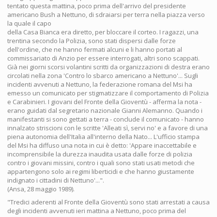
tentato questa mattina, poco prima dell'arrivo del presidente
americano Bush a Nettuno, di sdraiarsi per terra nella piazza verso
la quale il capo
della Casa Bianca era diretto, per bloccare il corteo. I ragazzi, una
trentina secondo la Polizia, sono stati dispersi dalle forze
dell'ordine, che ne hanno fermati alcuni e li hanno portati al
commissariato di Anzio per essere interrogati, altri sono scappati.
Già nei giorni scorsi volantini scritti da organizzazioni di destra erano
circolati nella zona 'Contro lo sbarco americano a Nettuno'... Sugli
incidenti avvenuti a Nettuno, la federazione romana del Msi ha
emesso un comunicato per stigmatizzare il comportamento di Polizia
e Carabinieri. I giovani del Fronte della Gioventù - afferma la nota -
erano guidati dal segretario nazionale Gianni Alemanno. Quando i
manifestanti si sono gettati a terra - conclude il comunicato - hanno
innalzato striscioni con le scritte 'Alleati sì, servi no' e a favore di una
piena autonomia dell'Italia all'interno della Nato... L'ufficio stampa
del Msi ha diffuso una nota in cui è detto: 'Appare inaccettabile e
incomprensibile la durezza inaudita usata dalle forze di polizia
contro i giovani missini, contro i quali sono stati usati metodi che
appartengono solo ai regimi liberticidi e che hanno giustamente
indignato i cittadini di Nettuno'...".
(Ansa, 28 maggio 1989).
"Tredici aderenti al Fronte della Gioventù sono stati arrestati a causa
degli incidenti avvenuti ieri mattina a Nettuno, poco prima del