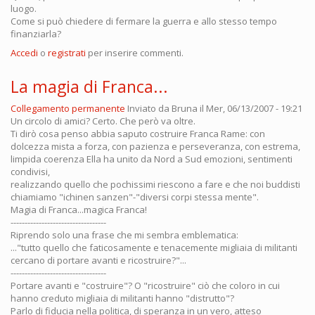
luogo.
Come si può chiedere di fermare la guerra e allo stesso tempo
finanziarla?
Accedi
o
registrati
per inserire commenti.
La magia di Franca...
Collegamento permanente
Inviato da
Bruna
il Mer, 06/13/2007 - 19:21
Un circolo di amici? Certo. Che però va oltre.
Ti dirò cosa penso abbia saputo costruire Franca Rame: con
dolcezza mista a forza, con pazienza e perseveranza, con estrema,
limpida coerenza Ella ha unito da Nord a Sud emozioni, sentimenti
condivisi,
realizzando quello che pochissimi riescono a fare e che noi buddisti
chiamiamo "ichinen sanzen"-"diversi corpi stessa mente".
Magia di Franca...magica Franca!
----------------------------------
Riprendo solo una frase che mi sembra emblematica:
..."tutto quello che faticosamente e tenacemente migliaia di militanti
cercano di portare avanti e ricostruire?"...
----------------------------------
Portare avanti e "costruire"? O "ricostruire" ciò che coloro in cui
hanno creduto migliaia di militanti hanno "distrutto"?
Parlo di fiducia nella politica, di speranza in un vero, atteso