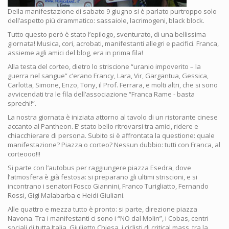
Della manifestazione di sabato 9 giugno si è parlato purtroppo solo
dell’aspetto più drammatico: sassaiole, lacrimogeni, black block.
Tutto questo però è stato l’epilogo, sventurato, di una bellissima
giornata! Musica, cori, acrobati, manifestanti allegri e pacifici. Franca,
assieme agli amici del blog, era in prima fila!
Alla testa del corteo, dietro lo striscione “uranio impoverito – la
guerra nel sangue” c’erano Francy, Lara, Vir, Gargantua, Gessica,
Carlotta, Simone, Enzo, Tony, il Prof. Ferrara, e molti altri, che si sono
avvicendati tra le fila dell’associazione “Franca Rame - basta
sprechi!”.
La nostra giornata è iniziata attorno al tavolo di un ristorante cinese
accanto al Pantheon. E’ stato bello ritrovarsi tra amici, ridere e
chiacchierare di persona. Subito si è affrontata la questione: quale
manifestazione? Piazza o corteo? Nessun dubbio: tutti con Franca, al
corteooo!!!
Si parte con l’autobus per raggiungere piazza Esedra, dove
l’atmosfera è già festosa: si preparano gli ultimi striscioni, e si
incontrano i senatori Fosco Giannini, Franco Turigliatto, Fernando
Rossi, Gigi Malabarba e Heidi Giuliani.
Alle quattro e mezza tutto è pronto: si parte, direzione piazza
Navona. Tra i manifestanti ci sono i “NO dal Molin”, i Cobas, centri
sociali di tutta Italia, Giulietto Chiesa, i ciclisti di critical mass, tra la