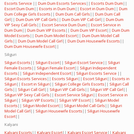
Escorts Service
||
Dum Dum Escorts Services
||
Escorts Dum Dum
||
Escort Dum Dum
||
Escorts in Dum Dum
||
Escort in Dum Dum
||
Dum
Dum College Girls Escorts
||
Dum Dum Call Girls
||
Dum Dum Call
Girl
||
Dum Dum VIP Call Girls
||
Dum Dum VIP Call Girl
||
Dum Dum
VIP Sexy Call Girls
||
Escort Service Dum Dum
||
Escort Service in
Dum Dum
||
Dum Dum VIP Escorts
||
Dum Dum VIP Escort
||
Dum Dum
Model Escorts
||
Dum Dum Model Escort
||
Dum Dum Model Call
Girls
||
Dum Dum Model Call Girl
||
Dum Dum Housewife Escorts
||
Dum Dum Housewife Escort
||
Siliguri
Siliguri Escorts
||
Siliguri Escort
||
Siliguri Escort Service
||
Siliguri
Female Escorts
||
Siliguri Female Escort
||
Siliguri Independent
Escorts
||
Siliguri Independent Escort
||
Siliguri Escorts Service
||
Siliguri Escorts Services
||
Escorts Siliguri
||
Escort Siliguri
||
Escorts in
Siliguri
||
Escort in Siliguri
||
Siliguri College Girls Escorts
||
Siliguri Call
Girls
||
Siliguri Call Girl
||
Siliguri VIP Call Girls
||
Siliguri VIP Call Girl
||
Siliguri VIP Sexy Call Girls
||
Escort Service Siliguri
||
Escort Service in
Siliguri
||
Siliguri VIP Escorts
||
Siliguri VIP Escort
||
Siliguri Model
Escorts
||
Siliguri Model Escort
||
Siliguri Model Call Girls
||
Siliguri
Model Call Girl
||
Siliguri Housewife Escorts
||
Siliguri Housewife
Escort
||
Kalyani
Kalyani Escorts
||
Kalyani Escort
||
Kalyani Escort Service
||
Kalyani