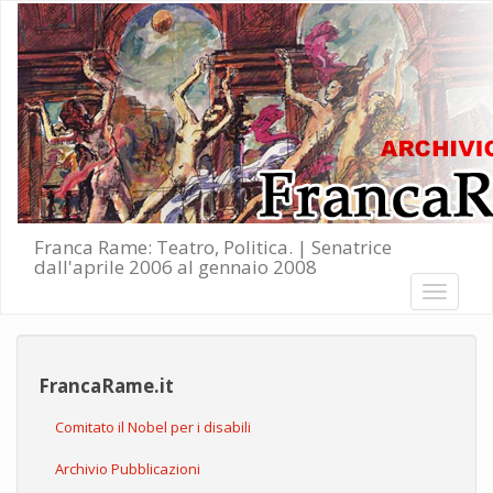
Salta al contenuto principale
Franca Rame: Teatro, Politica. | Senatrice
dall'aprile 2006 al gennaio 2008
Toggle
navigati
FrancaRame.it
Comitato il Nobel per i disabili
Archivio Pubblicazioni