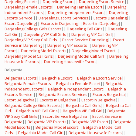
Darjeeling Escorts
||
Darjeeling Escort
||
Darjeeling Escort Service
||
Darjeeling Female Escorts
||
Darjeeling Female Escort
||
Darjeeling
Independent Escorts
||
Darjeeling Independent Escort
||
Darjeeling
Escorts Service
||
Darjeeling Escorts Services
||
Escorts Darjeeling
||
Escort Darjeeling
||
Escorts in Darjeeling
||
Escort in Darjeeling
||
Darjeeling College Girls Escorts
||
Darjeeling Call Girls
||
Darjeeling
Call Girl
||
Darjeeling VIP Call Girls
||
Darjeeling VIP Call Girl
||
Darjeeling VIP Sexy Call Girls
||
Escort Service Darjeeling
||
Escort
Service in Darjeeling
||
Darjeeling VIP Escorts
||
Darjeeling VIP
Escort
||
Darjeeling Model Escorts
||
Darjeeling Model Escort
||
Darjeeling Model Call Girls
||
Darjeeling Model Call Girl
||
Darjeeling
Housewife Escorts
||
Darjeeling Housewife Escort
||
Belgachia
Belgachia Escorts
||
Belgachia Escort
||
Belgachia Escort Service
||
Belgachia Female Escorts
||
Belgachia Female Escort
||
Belgachia
Independent Escorts
||
Belgachia Independent Escort
||
Belgachia
Escorts Service
||
Belgachia Escorts Services
||
Escorts Belgachia
||
Escort Belgachia
||
Escorts in Belgachia
||
Escort in Belgachia
||
Belgachia College Girls Escorts
||
Belgachia Call Girls
||
Belgachia Call
Girl
||
Belgachia VIP Call Girls
||
Belgachia VIP Call Girl
||
Belgachia
VIP Sexy Call Girls
||
Escort Service Belgachia
||
Escort Service in
Belgachia
||
Belgachia VIP Escorts
||
Belgachia VIP Escort
||
Belgachia
Model Escorts
||
Belgachia Model Escort
||
Belgachia Model Call
Girls
||
Belgachia Model Call Girl
||
Belgachia Housewife Escorts
||