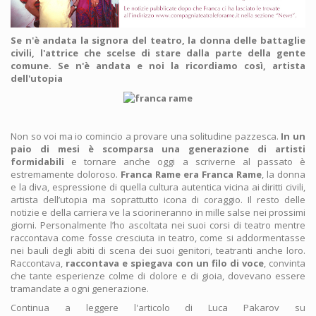
Se n'è andata la signora del teatro, la donna delle battaglie
civili, l'attrice che scelse di stare dalla parte della gente
comune. Se n'è andata e noi la ricordiamo così, artista
dell'utopia
Non so voi ma io comincio a provare una solitudine pazzesca.
In un
paio di mesi è scomparsa una generazione di artisti
formidabili
e tornare anche oggi a scriverne al passato è
estremamente doloroso.
Franca Rame era Franca Rame
, la donna
e la diva, espressione di quella cultura autentica vicina ai diritti civili,
artista dell’utopia ma soprattutto icona di coraggio. Il resto delle
notizie e della carriera ve la sciorineranno in mille salse nei prossimi
giorni. Personalmente l’ho ascoltata nei suoi corsi di teatro mentre
raccontava come fosse cresciuta in teatro, come si addormentasse
nei bauli degli abiti di scena dei suoi genitori, teatranti anche loro.
Raccontava,
raccontava e spiegava con un filo di voce
, convinta
che tante esperienze colme di dolore e di gioia, dovevano essere
tramandate a ogni generazione.
Continua a leggere l'articolo di Luca Pakarov su