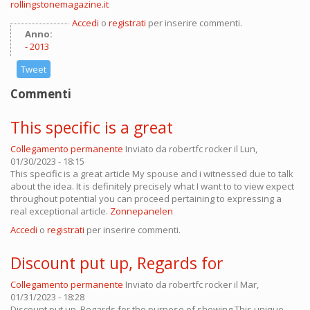
rollingstonemagazine.it
Accedi
o
registrati
per inserire commenti.
Anno:
2013
Tweet
Commenti
This specific is a great
Collegamento permanente
Inviato da
robertfc rocker
il Lun,
01/30/2023 - 18:15
This specific is a great article My spouse and i witnessed due to talk
about the idea. It is definitely precisely what I want to to view expect
throughout potential you can proceed pertaining to expressing a
real exceptional article.
Zonnepanelen
Accedi
o
registrati
per inserire commenti.
Discount put up, Regards for
Collegamento permanente
Inviato da
robertfc rocker
il Mar,
01/31/2023 - 18:28
Discount put up, Regards for the purpose of showing This unique