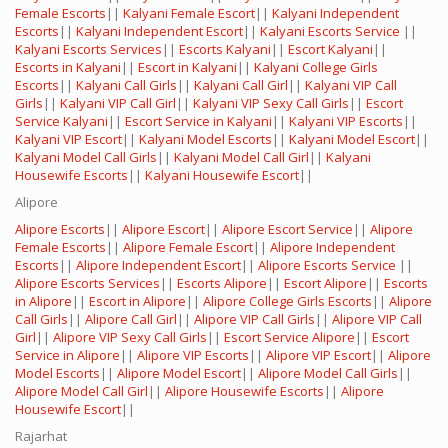
Female Escorts
||
Kalyani Female Escort
||
Kalyani Independent
Escorts
||
Kalyani Independent Escort
||
Kalyani Escorts Service
||
Kalyani Escorts Services
||
Escorts Kalyani
||
Escort Kalyani
||
Escorts in Kalyani
||
Escort in Kalyani
||
Kalyani College Girls
Escorts
||
Kalyani Call Girls
||
Kalyani Call Girl
||
Kalyani VIP Call
Girls
||
Kalyani VIP Call Girl
||
Kalyani VIP Sexy Call Girls
||
Escort
Service Kalyani
||
Escort Service in Kalyani
||
Kalyani VIP Escorts
||
Kalyani VIP Escort
||
Kalyani Model Escorts
||
Kalyani Model Escort
||
Kalyani Model Call Girls
||
Kalyani Model Call Girl
||
Kalyani
Housewife Escorts
||
Kalyani Housewife Escort
||
Alipore
Alipore Escorts
||
Alipore Escort
||
Alipore Escort Service
||
Alipore
Female Escorts
||
Alipore Female Escort
||
Alipore Independent
Escorts
||
Alipore Independent Escort
||
Alipore Escorts Service
||
Alipore Escorts Services
||
Escorts Alipore
||
Escort Alipore
||
Escorts
in Alipore
||
Escort in Alipore
||
Alipore College Girls Escorts
||
Alipore
Call Girls
||
Alipore Call Girl
||
Alipore VIP Call Girls
||
Alipore VIP Call
Girl
||
Alipore VIP Sexy Call Girls
||
Escort Service Alipore
||
Escort
Service in Alipore
||
Alipore VIP Escorts
||
Alipore VIP Escort
||
Alipore
Model Escorts
||
Alipore Model Escort
||
Alipore Model Call Girls
||
Alipore Model Call Girl
||
Alipore Housewife Escorts
||
Alipore
Housewife Escort
||
Rajarhat