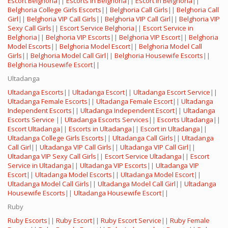
Escort Belghoria
||
Escorts in Belghoria
||
Escort in Belghoria
||
Belghoria College Girls Escorts
||
Belghoria Call Girls
||
Belghoria Call
Girl
||
Belghoria VIP Call Girls
||
Belghoria VIP Call Girl
||
Belghoria VIP
Sexy Call Girls
||
Escort Service Belghoria
||
Escort Service in
Belghoria
||
Belghoria VIP Escorts
||
Belghoria VIP Escort
||
Belghoria
Model Escorts
||
Belghoria Model Escort
||
Belghoria Model Call
Girls
||
Belghoria Model Call Girl
||
Belghoria Housewife Escorts
||
Belghoria Housewife Escort
||
Ultadanga
Ultadanga Escorts
||
Ultadanga Escort
||
Ultadanga Escort Service
||
Ultadanga Female Escorts
||
Ultadanga Female Escort
||
Ultadanga
Independent Escorts
||
Ultadanga Independent Escort
||
Ultadanga
Escorts Service
||
Ultadanga Escorts Services
||
Escorts Ultadanga
||
Escort Ultadanga
||
Escorts in Ultadanga
||
Escort in Ultadanga
||
Ultadanga College Girls Escorts
||
Ultadanga Call Girls
||
Ultadanga
Call Girl
||
Ultadanga VIP Call Girls
||
Ultadanga VIP Call Girl
||
Ultadanga VIP Sexy Call Girls
||
Escort Service Ultadanga
||
Escort
Service in Ultadanga
||
Ultadanga VIP Escorts
||
Ultadanga VIP
Escort
||
Ultadanga Model Escorts
||
Ultadanga Model Escort
||
Ultadanga Model Call Girls
||
Ultadanga Model Call Girl
||
Ultadanga
Housewife Escorts
||
Ultadanga Housewife Escort
||
Ruby
Ruby Escorts
||
Ruby Escort
||
Ruby Escort Service
||
Ruby Female