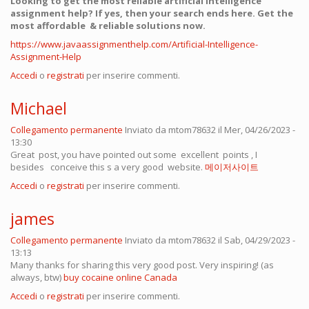
Looking to get the most reliable artificial intelligence
assignment help? If yes, then your search ends here. Get the
most affordable & reliable solutions now.
https://www.javaassignmenthelp.com/Artificial-Intelligence-
Assignment-Help
Accedi
o
registrati
per inserire commenti.
Michael
Collegamento permanente
Inviato da
mtom78632
il Mer, 04/26/2023 -
13:30
Great post, you have pointed out some excellent points , I
besides conceive this s a very good website.
메이저사이트
Accedi
o
registrati
per inserire commenti.
james
Collegamento permanente
Inviato da
mtom78632
il Sab, 04/29/2023 -
13:13
Many thanks for sharing this very good post. Very inspiring! (as
always, btw)
buy cocaine online Canada
Accedi
o
registrati
per inserire commenti.