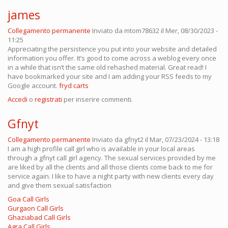
james
Collegamento permanente
Inviato da
mtom78632
il Mer, 08/30/2023 -
11:25
Appreciating the persistence you put into your website and detailed
information you offer. It’s good to come across a weblog every once
in a while that isn’t the same old rehashed material. Great read! I
have bookmarked your site and I am adding your RSS feeds to my
Google account.
fryd carts
Accedi
o
registrati
per inserire commenti.
Gfnyt
Collegamento permanente
Inviato da
gfnyt2
il Mar, 07/23/2024 - 13:18
I am a high profile call girl who is available in your local areas
through a gfnyt call girl agency. The sexual services provided by me
are liked by all the clients and all those clients come back to me for
service again. I like to have a night party with new clients every day
and give them sexual satisfaction
Goa Call Girls
Gurgaon Call Girls
Ghaziabad Call Girls
Agra Call Girls