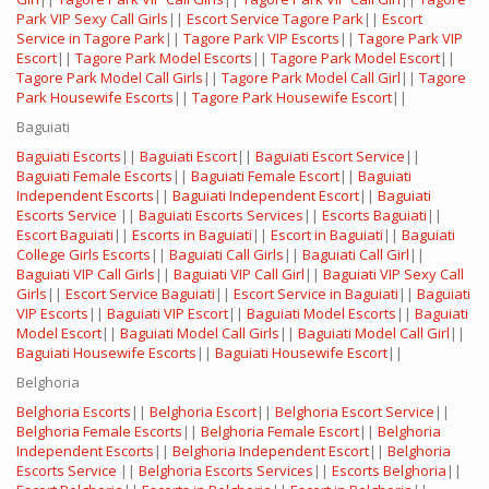
Park VIP Sexy Call Girls
||
Escort Service Tagore Park
||
Escort
Service in Tagore Park
||
Tagore Park VIP Escorts
||
Tagore Park VIP
Escort
||
Tagore Park Model Escorts
||
Tagore Park Model Escort
||
Tagore Park Model Call Girls
||
Tagore Park Model Call Girl
||
Tagore
Park Housewife Escorts
||
Tagore Park Housewife Escort
||
Baguiati
Baguiati Escorts
||
Baguiati Escort
||
Baguiati Escort Service
||
Baguiati Female Escorts
||
Baguiati Female Escort
||
Baguiati
Independent Escorts
||
Baguiati Independent Escort
||
Baguiati
Escorts Service
||
Baguiati Escorts Services
||
Escorts Baguiati
||
Escort Baguiati
||
Escorts in Baguiati
||
Escort in Baguiati
||
Baguiati
College Girls Escorts
||
Baguiati Call Girls
||
Baguiati Call Girl
||
Baguiati VIP Call Girls
||
Baguiati VIP Call Girl
||
Baguiati VIP Sexy Call
Girls
||
Escort Service Baguiati
||
Escort Service in Baguiati
||
Baguiati
VIP Escorts
||
Baguiati VIP Escort
||
Baguiati Model Escorts
||
Baguiati
Model Escort
||
Baguiati Model Call Girls
||
Baguiati Model Call Girl
||
Baguiati Housewife Escorts
||
Baguiati Housewife Escort
||
Belghoria
Belghoria Escorts
||
Belghoria Escort
||
Belghoria Escort Service
||
Belghoria Female Escorts
||
Belghoria Female Escort
||
Belghoria
Independent Escorts
||
Belghoria Independent Escort
||
Belghoria
Escorts Service
||
Belghoria Escorts Services
||
Escorts Belghoria
||