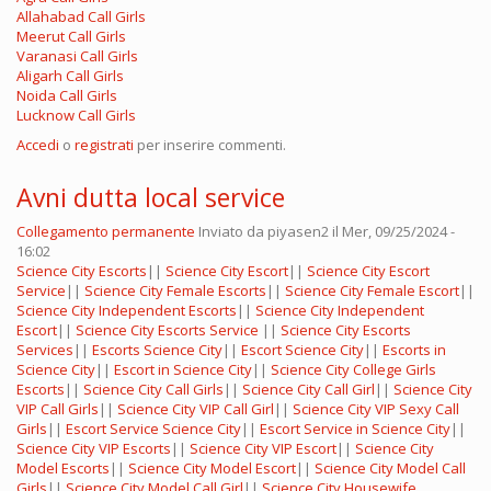
Allahabad Call Girls
Meerut Call Girls
Varanasi Call Girls
Aligarh Call Girls
Noida Call Girls
Lucknow Call Girls
Accedi
o
registrati
per inserire commenti.
Avni dutta local service
Collegamento permanente
Inviato da
piyasen2
il Mer, 09/25/2024 -
16:02
Science City Escorts
||
Science City Escort
||
Science City Escort
Service
||
Science City Female Escorts
||
Science City Female Escort
||
Science City Independent Escorts
||
Science City Independent
Escort
||
Science City Escorts Service
||
Science City Escorts
Services
||
Escorts Science City
||
Escort Science City
||
Escorts in
Science City
||
Escort in Science City
||
Science City College Girls
Escorts
||
Science City Call Girls
||
Science City Call Girl
||
Science City
VIP Call Girls
||
Science City VIP Call Girl
||
Science City VIP Sexy Call
Girls
||
Escort Service Science City
||
Escort Service in Science City
||
Science City VIP Escorts
||
Science City VIP Escort
||
Science City
Model Escorts
||
Science City Model Escort
||
Science City Model Call
Girls
||
Science City Model Call Girl
||
Science City Housewife