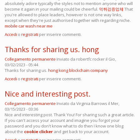
absolutely adore typically the styles not to mention anyone who will
become it again in your mailing could be cheerful.
먹튀검증업체
That
you're allowed to place leaders, however is not one way links,
except when they're just authorised together with regarding niche.
mobile car wash near me
Accedi
o
registrati
per inserire commenti.
Thanks for sharing us. hong
Collegamento permanente
Inviato da
robertfc rocker
il Gio,
03/02/2023 - 05:44
Thanks for sharing us.
hong kong blockchain company
Accedi
o
registrati
per inserire commenti.
Nice and interesting post.
Collegamento permanente
Inviato da
Virginia Barrows
il Mer,
03/15/2023 - 03:36
Nice and interesting post. Thank You! For sharing such a great article.
If you can't access your account and imagine you forgot your
password and you don't know what to do then I know one blog
about the
cookie clicker
and get back to your account.