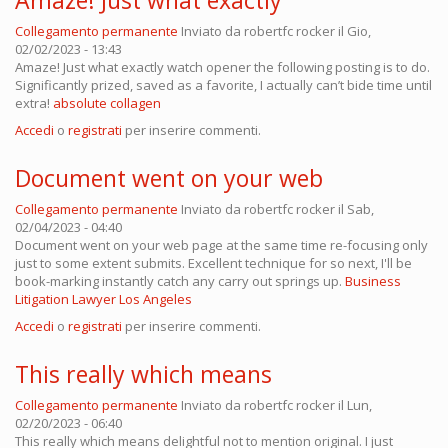
Amaze! Just what exactly
Collegamento permanente
Inviato da
robertfc rocker
il Gio,
02/02/2023 - 13:43
Amaze! Just what exactly watch opener the following posting is to do.
Significantly prized, saved as a favorite, I actually can’t bide time until
extra!
absolute collagen
Accedi
o
registrati
per inserire commenti.
Document went on your web
Collegamento permanente
Inviato da
robertfc rocker
il Sab,
02/04/2023 - 04:40
Document went on your web page at the same time re-focusing only
just to some extent submits. Excellent technique for so next, I'll be
book-marking instantly catch any carry out springs up.
Business
Litigation Lawyer Los Angeles
Accedi
o
registrati
per inserire commenti.
This really which means
Collegamento permanente
Inviato da
robertfc rocker
il Lun,
02/20/2023 - 06:40
This really which means delightful not to mention original. I just