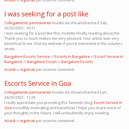
Accedi
o
registrati
per inserire commenti.
I was seeking for a post like
Collegamento permanente
Inviato da
shivanisharma
il Sab,
03/25/2023 - 10:11
I was seeking for a post like this, roulette Finally reading about the
Thank you so much makes me very pleased. Your article was very
beneficial to me. Visit my website if you're interested in the column I
wrote.
Bangalore Escorts Service
//
Escorts in Bangalore
//
Escort Service in
Bangalore
//
Bangalore Escort
//
Bangalore Escorts
Accedi
o
registrati
per inserire commenti.
Escorts Service in Goa
Collegamento permanente
Inviato da
shivanisharma
il Lun,
04/03/2023 - 11:39
I really appreciate you providing this fantastic blog.
Escort Service in
Goa
incredibly motivating and beneficial. I hope you share more of
your thoughts in the future. I will undoubtedly enjoy reading.
Accedi
o
registrati
per inserire commenti.