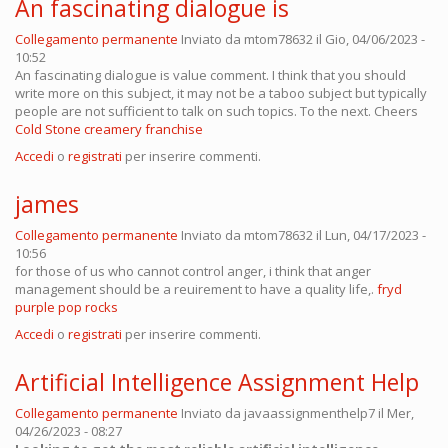
An fascinating dialogue is
Collegamento permanente
Inviato da
mtom78632
il Gio, 04/06/2023 -
10:52
An fascinating dialogue is value comment. I think that you should
write more on this subject, it may not be a taboo subject but typically
people are not sufficient to talk on such topics. To the next. Cheers
Cold Stone creamery franchise
Accedi
o
registrati
per inserire commenti.
james
Collegamento permanente
Inviato da
mtom78632
il Lun, 04/17/2023 -
10:56
for those of us who cannot control anger, i think that anger
management should be a reuirement to have a quality life,.
fryd
purple pop rocks
Accedi
o
registrati
per inserire commenti.
Artificial Intelligence Assignment Help
Collegamento permanente
Inviato da
javaassignmenthelp7
il Mer,
04/26/2023 - 08:27