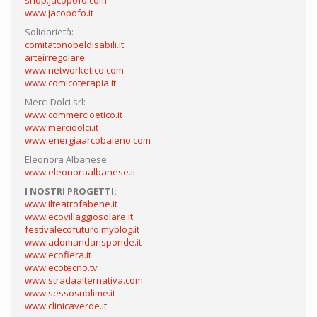
shop.jacopofo.com
www.jacopofo.it
Solidarietà:
comitatonobeldisabili.it
arteirregolare
www.networketico.com
www.comicoterapia.it
Merci Dolci srl:
www.commercioetico.it
www.mercidolci.it
www.energiaarcobaleno.com
Eleonora Albanese:
www.eleonoraalbanese.it
I NOSTRI PROGETTI:
www.ilteatrofabene.it
www.ecovillaggiosolare.it
festivalecofuturo.myblog.it
www.adomandarisponde.it
www.ecofiera.it
www.ecotecno.tv
www.stradaalternativa.com
www.sessosublime.it
www.clinicaverde.it