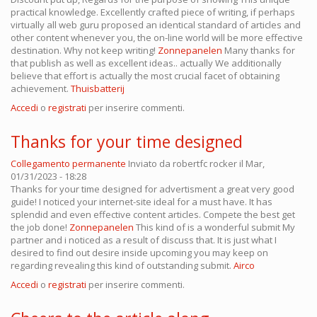
practical knowledge. Excellently crafted piece of writing, if perhaps
virtually all web guru proposed an identical standard of articles and
other content whenever you, the on-line world will be more effective
destination. Why not keep writing!
Zonnepanelen
Many thanks for
that publish as well as excellent ideas.. actually We additionally
believe that effort is actually the most crucial facet of obtaining
achievement.
Thuisbatterij
Accedi
o
registrati
per inserire commenti.
Thanks for your time designed
Collegamento permanente
Inviato da
robertfc rocker
il Mar,
01/31/2023 - 18:28
Thanks for your time designed for advertisment a great very good
guide! I noticed your internet-site ideal for a must have. It has
splendid and even effective content articles. Compete the best get
the job done!
Zonnepanelen
This kind of is a wonderful submit My
partner and i noticed as a result of discuss that. It is just what I
desired to find out desire inside upcoming you may keep on
regarding revealing this kind of outstanding submit.
Airco
Accedi
o
registrati
per inserire commenti.