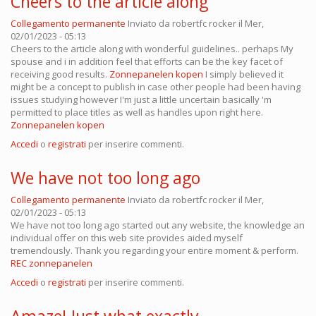
Cheers to the article along
Collegamento permanente
Inviato da
robertfc rocker
il Mer,
02/01/2023 - 05:13
Cheers to the article along with wonderful guidelines.. perhaps My
spouse and i in addition feel that efforts can be the key facet of
receiving good results.
Zonnepanelen kopen
I simply believed it
might be a concept to publish in case other people had been having
issues studying however I'm just a little uncertain basically 'm
permitted to place titles as well as handles upon right here.
Zonnepanelen kopen
Accedi
o
registrati
per inserire commenti.
We have not too long ago
Collegamento permanente
Inviato da
robertfc rocker
il Mer,
02/01/2023 - 05:13
We have not too long ago started out any website, the knowledge an
individual offer on this web site provides aided myself
tremendously. Thank you regarding your entire moment & perform.
REC zonnepanelen
Accedi
o
registrati
per inserire commenti.