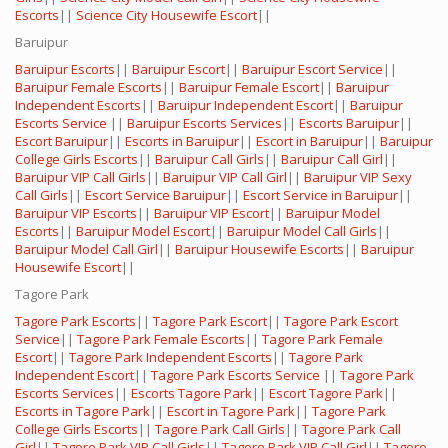
Escorts
||
Science City Housewife Escort
||
Baruipur
Baruipur Escorts
||
Baruipur Escort
||
Baruipur Escort Service
||
Baruipur Female Escorts
||
Baruipur Female Escort
||
Baruipur
Independent Escorts
||
Baruipur Independent Escort
||
Baruipur
Escorts Service
||
Baruipur Escorts Services
||
Escorts Baruipur
||
Escort Baruipur
||
Escorts in Baruipur
||
Escort in Baruipur
||
Baruipur
College Girls Escorts
||
Baruipur Call Girls
||
Baruipur Call Girl
||
Baruipur VIP Call Girls
||
Baruipur VIP Call Girl
||
Baruipur VIP Sexy
Call Girls
||
Escort Service Baruipur
||
Escort Service in Baruipur
||
Baruipur VIP Escorts
||
Baruipur VIP Escort
||
Baruipur Model
Escorts
||
Baruipur Model Escort
||
Baruipur Model Call Girls
||
Baruipur Model Call Girl
||
Baruipur Housewife Escorts
||
Baruipur
Housewife Escort
||
Tagore Park
Tagore Park Escorts
||
Tagore Park Escort
||
Tagore Park Escort
Service
||
Tagore Park Female Escorts
||
Tagore Park Female
Escort
||
Tagore Park Independent Escorts
||
Tagore Park
Independent Escort
||
Tagore Park Escorts Service
||
Tagore Park
Escorts Services
||
Escorts Tagore Park
||
Escort Tagore Park
||
Escorts in Tagore Park
||
Escort in Tagore Park
||
Tagore Park
College Girls Escorts
||
Tagore Park Call Girls
||
Tagore Park Call
Girl
||
Tagore Park VIP Call Girls
||
Tagore Park VIP Call Girl
||
Tagore