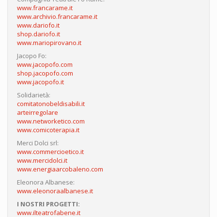
www.francarame.it
www.archivio.francarame.it
www.dariofo.it
shop.dariofo.it
www.mariopirovano.it
Jacopo Fo:
www.jacopofo.com
shop.jacopofo.com
www.jacopofo.it
Solidarietà:
comitatonobeldisabili.it
arteirregolare
www.networketico.com
www.comicoterapia.it
Merci Dolci srl:
www.commercioetico.it
www.mercidolci.it
www.energiaarcobaleno.com
Eleonora Albanese:
www.eleonoraalbanese.it
I NOSTRI PROGETTI:
www.ilteatrofabene.it