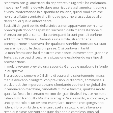
“contratto con gli americani da rispettare”. “Bugiardi!” ho esclamato.
Il governo Prodi ha dovuto dare una risposta agli americani, come si
è visto, confermando la disponibilità italiana, quindi vuol dire che
non era affatto scontato che il nuovo governo si associasse alle
decisioni di quello antecedente.
Essi, alti dirigenti politici della sinistra, non apparivano per niente
preoccupati dopo l’inaspettato successo della manifestazione di
Vicenza con più di centomila partecipanti (alcuni giornali parlano
addirittura di 200 mila). Davanti a una simile, straordinaria
partecipazione si sperava che qualcuno sarebbe ritornato sui suoi
passi e riveduto le decisioni prese. Ci si contava in tanti!
La manifestazione ha dimostrato che esiste un movimento grande e
forte, capace oggi di gestire la situazione escludendo ogni tipo di
provocazione.
In molti avevano previsto una seconda Genova e qualcuno in fondo
lo auspicava.
Era cresciuto sempre più il clima di paura che scientemente i mass
media avevano divulgato, con previsioni di disordini, sommosse, i
black block che imperversavano sfondando vetrine, i no global che
incendiavano macchine, candelotti, fumo e fiamme, qualche morto
qua e là, fosse lo scenario minimo del gran finale. E invece no: tutto
calmo, tutto tranquillo! Ma che scarogna! Si è assistito, al contrario, a
uno spettacolo di un civismo esemplare: mamme che spingevano
ridenti i loro bimbi dentro le carrozzelle, ragazzi che ballavano al
ritmo di gioiose canzoni eseguite da band e complessi musicali,