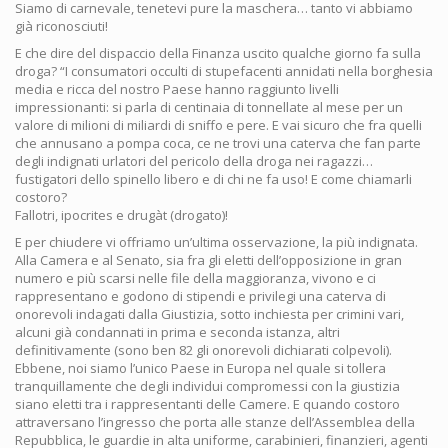
Siamo di carnevale, tenetevi pure la maschera… tanto vi abbiamo
già riconosciuti!
E che dire del dispaccio della Finanza uscito qualche giorno fa sulla
droga? “I consumatori occulti di stupefacenti annidati nella borghesia
media e ricca del nostro Paese hanno raggiunto livelli
impressionanti: si parla di centinaia di tonnellate al mese per un
valore di milioni di miliardi di sniffo e pere. E vai sicuro che fra quelli
che annusano a pompa coca, ce ne trovi una caterva che fan parte
degli indignati urlatori del pericolo della droga nei ragazzi…
fustigatori dello spinello libero e di chi ne fa uso! E come chiamarli
costoro?
Fallotri, ipocrites e drugàt (drogato)!
E per chiudere vi offriamo un’ultima osservazione, la più indignata.
Alla Camera e al Senato, sia fra gli eletti dell’opposizione in gran
numero e più scarsi nelle file della maggioranza, vivono e ci
rappresentano e godono di stipendi e privilegi una caterva di
onorevoli indagati dalla Giustizia, sotto inchiesta per crimini vari,
alcuni già condannati in prima e seconda istanza, altri
definitivamente (sono ben 82 gli onorevoli dichiarati colpevoli).
Ebbene, noi siamo l’unico Paese in Europa nel quale si tollera
tranquillamente che degli individui compromessi con la giustizia
siano eletti tra i rappresentanti delle Camere. E quando costoro
attraversano l’ingresso che porta alle stanze dell’Assemblea della
Repubblica, le guardie in alta uniforme, carabinieri, finanzieri, agenti