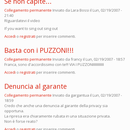
Se non capite...
Collegamento permanente
Inviato da
Lara Bossi
il Lun, 02/19/2007 -
21:40
RIguardatevi il video
If you want to sing out sing out
Accedi
o
registrati
per inserire commenti.
Basta con i PUZZONI!!!
Collegamento permanente
Inviato da
francy
il Lun, 02/19/2007 - 18:57
Franca, sono d'accordissimo con te!!! VIA I PUZZONIIIIIIIIIIIII
Accedi
o
registrati
per inserire commenti.
Denuncia al garante
Collegamento permanente
Inviato da
gargantua
il Lun, 02/19/2007 -
18:59
Credo che anche una denuncia al garante della privacy sia
opportuna.
La ripresa era chiaramente rubata in una situazione privata.
Non è forse reato?
Accedi
o
registrati
per inserire commenti.