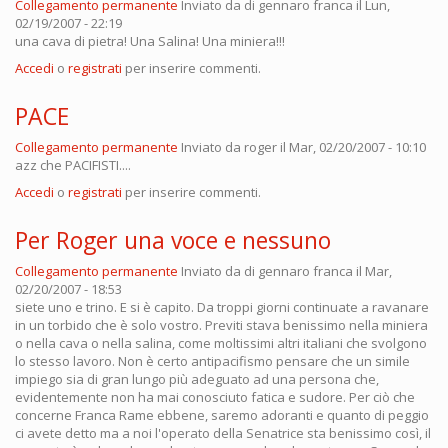
Collegamento permanente
Inviato da
di gennaro franca
il Lun,
02/19/2007 - 22:19
una cava di pietra! Una Salina! Una miniera!!!
Accedi
o
registrati
per inserire commenti.
PACE
Collegamento permanente
Inviato da
roger
il Mar, 02/20/2007 - 10:10
azz che PACIFISTI....
Accedi
o
registrati
per inserire commenti.
Per Roger una voce e nessuno
Collegamento permanente
Inviato da
di gennaro franca
il Mar,
02/20/2007 - 18:53
siete uno e trino. E si è capito. Da troppi giorni continuate a ravanare
in un torbido che è solo vostro. Previti stava benissimo nella miniera
o nella cava o nella salina, come moltissimi altri italiani che svolgono
lo stesso lavoro. Non è certo antipacifismo pensare che un simile
impiego sia di gran lungo più adeguato ad una persona che,
evidentemente non ha mai conosciuto fatica e sudore. Per ciò che
concerne Franca Rame ebbene, saremo adoranti e quanto di peggio
ci avete detto ma a noi l'operato della Senatrice sta benissimo così, il