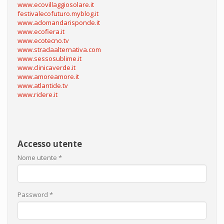
www.ecovillaggiosolare.it
festivalecofuturo.myblog.it
www.adomandarisponde.it
www.ecofiera.it
www.ecotecno.tv
www.stradaalternativa.com
www.sessosublime.it
www.clinicaverde.it
www.amoreamore.it
www.atlantide.tv
www.ridere.it
Accesso utente
Nome utente
*
Password
*