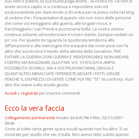
suo voto è palese, la sua busta paga anche... la vostra no. Se non lo
avete ancora capito vi si continua a rispondere solo ed
esclusivamente per dare modo a chi entra per la prima volta nel blog
di vedere che i frequentatori di questo sito non sono delle persone
che come voi inneggiano alla guerra, alle brigate rosse, e
fiancheggiano i vari Previti e puzzoneria bella. La vostra azione
continua soltanto ad evidenziare il nostro merito. Dunque vedete un
po' voi. Per quanto mi riguarda la spudorata tendenza alla
diffamazione e alle menzogne che traspare dai vostri post non fa
altro che accrescere il merito della attività della Senatrice. PER
EVITARE LA GUERRA OGNI GUERRA E' INDISPENSABILE NON ANDARE
CONTRO MA RAGIONARE ALLA PARI. VI E' STATA DATA AMPIA
POSSIBILITA' DI FARLO, MA A VOI PRUDONO MANI, LINGUA E
QUANT'ALTRO.MINACCIATE OFFENDETE,NEGATE I FATTI. GRAZIE
PERCHE' IL DISPREZZO DI GENTE COME VOI TRE "TE" mi conforta. Vuol
dire che siamo sulla strada giusta.
Accedi
o
registrati
per inserire commenti.
Ecco la vera faccia
Collegamento permanente
Inviato da
kirk74it
il Mer, 02/21/2007 -
09:46
Come al solito certa gente spara insulti quando non ha altro. Ti se
mostrato per quello che sei, il nulla. Non avevo letto subito questo