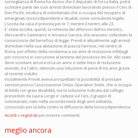
sorveglianza di Roma ha deciso che il deputato di Forza Italia, potrà
scontare parte dei suoi arresti domiciliari lavorando presso il Ceis di
Don Picchi, struttura di volontariato che si occupa del recupero di
emarginati, tossicodipendenti e disabili, come consulente legale.
L'uscita da casa è prevista per le 7, mentre il rientro alle 23.
E' stata accolta, quindi, la richiesta dei difensori dell'ex ministro,
Alessandro Sammarco e Annaisa Garcea, che avevano sollecitato la
concessione del beneficio di legge. Previti è attualmente agli arresti
domiciliari nella sua abitazione di piazza Farnese, nel centro di
Roma, per effetto della condanna a sei anni di reclusione inflittagli
per concorso in corruzione al termine del processo Imi-Sir. Allo stato
deve scontare ancora circa un anno e sette mesi di reclusione
avendo, tra l'altro, ottenuto una riduzione di pena di tre anni grazie
al recente indulto.
Inizialmente Previti aveva prospettato la possibilità di prestare
servizio presso l'associazione Onlus Operation Smile, che si occupa
di bimbi con gravi disabilità, ma la soluzione indicata dal collegio
presieduto da Laura Longo e' caduta sul Ceis, il gruppo di
volontariato, nato nella seconda metà degli anni settanta,
conosciuto per la lotta contro la diffusione della tossicodipendenza.
Accedi
o
registrati
per inserire commenti.
meglio ancora