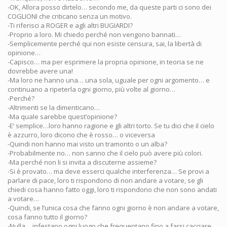
-OK, Allora posso dirtelo… secondo me, da queste parti ci sono dei
COGLIONI che criticano senza un motivo.
-Ti riferisci a ROGER e agli altri BUGIARDI?
-Proprio a loro. Mi chiedo perché non vengono bannati…
-Semplicemente perché qui non esiste censura, sai, la libertà di
opinione…
-Capisco… ma per esprimere la propria opinione, in teoria se ne
dovrebbe avere una!
-Ma loro ne hanno una… una sola, uguale per ogni argomento… e
continuano a ripeterla ogni giorno, più volte al giorno…
-Perché?
-Altrimenti se la dimenticano…
-Ma quale sarebbe quest’opinione?
-E’ semplice…loro hanno ragione e gli altri torto. Se tu dici che il cielo
è azzurro, loro dicono che è rosso… o viceversa
-Quindi non hanno mai visto un tramonto o un alba?
-Probabilmente no… non sanno che il cielo può avere più colori.
-Ma perché non li si invita a discuterne assieme?
-Si è provato… ma deve esserci qualche interferenza… Se provi a
parlare di pace, loro ti rispondono di non andare a votare, se gli
chiedi cosa hanno fatto oggi, loro ti rispondono che non sono andati
a votare…
-Quindi, se l’unica cosa che fanno ogni giorno è non andare a votare,
cosa fanno tutto il giorno?
-Nulla… infestano ogni luogo che frequentano fino a farsi cacciare,