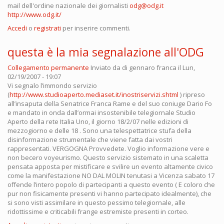
mail dell'ordine nazionale dei giornalisti
odg@odg.it
http://www.odg.it/
Accedi
o
registrati
per inserire commenti.
questa è la mia segnalazione all'ODG
Collegamento permanente
Inviato da
di gennaro franca
il Lun,
02/19/2007 - 19:07
Vi segnalo l’immondo servizio
(
http://www.studioaperto.mediaset.it/inostriservizi.shtml
) ripreso
all’insaputa della Senatrice Franca Rame e del suo coniuge Dario Fo
e mandato in onda dall’ormai insostenibile telegiornale Studio
Aperto della rete Italia Uno, il giorno 18/2/07 nelle edizioni di
mezzogiorno e delle 18 . Sono una telespettatrice stufa della
disinformazione strumentale che viene fatta dai vostri
rappresentati. VERGOGNA Provvedete. Voglio informazione vere e
non becero voyeurismo. Questo servizio sistemato in una scaletta
pensata apposta per mistificare e svilire un evento altamente civico
come la manifestazione NO DAL MOLIN tenutasi a Vicenza sabato 17
offende l’intero popolo di partecipanti a questo evento ( E coloro che
pur non fisicamente presenti vi hanno partecipato idealmente), che
si sono visti assimilare in questo pessimo telegiornale, alle
ridottissime e criticabili frange estremiste presenti in corteo.