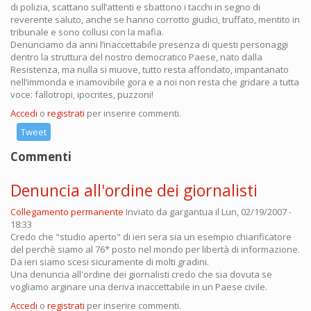
di polizia, scattano sull’attenti e sbattono i tacchi in segno di
reverente saluto, anche se hanno corrotto giudici, truffato, mentito in
tribunale e sono collusi con la mafia.
Denunciamo da anni l’inaccettabile presenza di questi personaggi
dentro la struttura del nostro democratico Paese, nato dalla
Resistenza, ma nulla si muove, tutto resta affondato, impantanato
nell’immonda e inamovibile gora e a noi non resta che gridare a tutta
voce: fallotropi, ipocrites, puzzoni!
Accedi
o
registrati
per inserire commenti.
Tweet
Commenti
Denuncia all'ordine dei giornalisti
Collegamento permanente
Inviato da
gargantua
il Lun, 02/19/2007 -
18:33
Credo che "studio aperto" di ieri sera sia un esempio chiarificatore
del perchè siamo al 76* posto nel mondo per libertà di informazione.
Da ieri siamo scesi sicuramente di molti gradini.
Una denuncia all'ordine dei giornalisti credo che sia dovuta se
vogliamo arginare una deriva inaccettabile in un Paese civile.
Accedi
o
registrati
per inserire commenti.