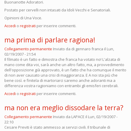
Buonanotte Adoratori.
Postato per cervelli non intasati da Idoli Vecchi e Senatoriali.
Opinioni di Una Voce.
Accedi
o
registrati
per inserire commenti.
ma prima di parlare ragiona!
Collegamento permanente
Inviato da
di gennaro franca
il Lun,
02/19/2007 - 21:54
Il filmato è un fatto e dimostra che franca ha votato no! L'alzata di
mano come dita voi, sarà anche un altro fatto, ma, a provvedimento
dell'opposizione già approvato, è un fatto che ha comunque il merito
di non aver causato una crisi di maggioranza. E A noi sta più che
bene così. e finitela di martoriarci saremo anche adoranti ma a
differenza vostra ragioniamo con entrambi gli emisferi cerebrali.
Accedi
o
registrati
per inserire commenti.
ma non era meglio dissodare la terra?
Collegamento permanente
Inviato da
LAPACE
il Lun, 02/19/2007 -
22:10
Cesare Previti è stato ammesso ai servizi civili. Il tribunale di