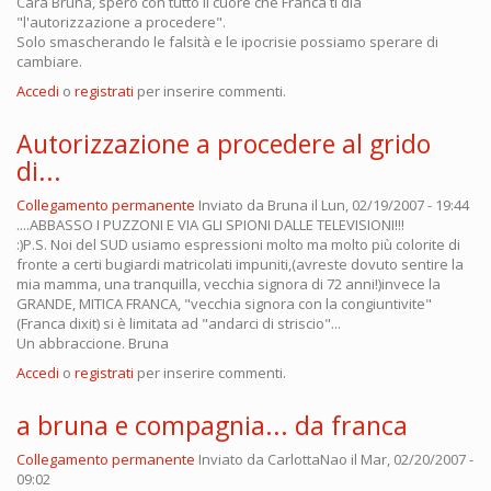
Cara Bruna, spero con tutto il cuore che Franca ti dia
"l'autorizzazione a procedere".
Solo smascherando le falsità e le ipocrisie possiamo sperare di
cambiare.
Accedi
o
registrati
per inserire commenti.
Autorizzazione a procedere al grido
di...
Collegamento permanente
Inviato da
Bruna
il Lun, 02/19/2007 - 19:44
....ABBASSO I PUZZONI E VIA GLI SPIONI DALLE TELEVISIONI!!!
:)P.S. Noi del SUD usiamo espressioni molto ma molto più colorite di
fronte a certi bugiardi matricolati impuniti,(avreste dovuto sentire la
mia mamma, una tranquilla, vecchia signora di 72 anni!)invece la
GRANDE, MITICA FRANCA, "vecchia signora con la congiuntivite"
(Franca dixit) si è limitata ad "andarci di striscio"...
Un abbraccione. Bruna
Accedi
o
registrati
per inserire commenti.
a bruna e compagnia... da franca
Collegamento permanente
Inviato da
CarlottaNao
il Mar, 02/20/2007 -
09:02