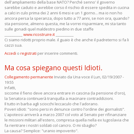
dell'ampliamento della base NATO? Perché senno' il governo
sarebbe caduto e avrebbe corso il rischio di essere spedita in cucina
a calci in culo prima dei 2 anni 6 mesi e un 1 giorno... ma io non ho
ancora persa la speranza, dopo tutto a 77 anni, se non ora, quando?
sta pensione, almeno questa, me la vorrei risparmiare, mi sta tanto
sulle gonadi quel maldestro piedino in due staffe
__________
www.ricostruire.it
__________
Ci siamo ridotti proprio male. il guaio è che anche il padreterno si fa li
cazzi sua.
Accedi
o
registrati
per inserire commenti.
Ma cosa spiegano questi Idioti.
Collegamento permanente
Inviato da
Una voce
il Lun, 02/19/2007 -
19:55
Infatti,
siccome il fieno deve ancora entrare in cascina (la pensione d'oro),
la Senatora continuerà tranquilla a macinare contraddizioni.
Il tutto in barba agli sciocchi leccaculo che l'adorano.
Poveri idioti: "sono persi in denunce contro l'ordine dei giornalisti".
L'apoteosi arriverà a marzo 2007 col voto al Senato per rifinanziare
le missioni militari all'estero, compresa quella nella ex Iugoslavia che
fa rientrare i nostri soldati col cancro. O mi sbaglio?
La causa? Semplice: "uranio impoverito".