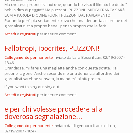
Ma che resti proprio tra noi due, quando ho visto il filmato ho detto:"
beh io dico di peggio!" Ma puzzoni...PUZZONI...MITICA FRANCA SARà
LA MIA PAROLA D'ODINE FUORI I PUZZONI DAL PARLAMENTO.
Parlando però più seriamente trovo che una denuncia all'ordine dei
giornalisti ci stia proprio bene...penso proprio che la farò.
Accedi
o
registrati
per inserire commenti.
Fallotropi, ipocrites, PUZZONI!
Collegamento permanente
Inviato da
Lara Bossi
il Lun, 02/19/2007 -
18:46
Grandiosa, mi farei una maglietta anche con questa scritta. Hai
proprio ragione. Anche secondo me una denuncia all'ordine dei
giornalisti sarebbe sensata, la manderò al più presto.
If you want to sing out sing out
Accedi
o
registrati
per inserire commenti.
e per chi volesse procedere alla
doverosa segnalazione...
Collegamento permanente
Inviato da
di gennaro franca
il Lun,
02/19/2007 - 18:47