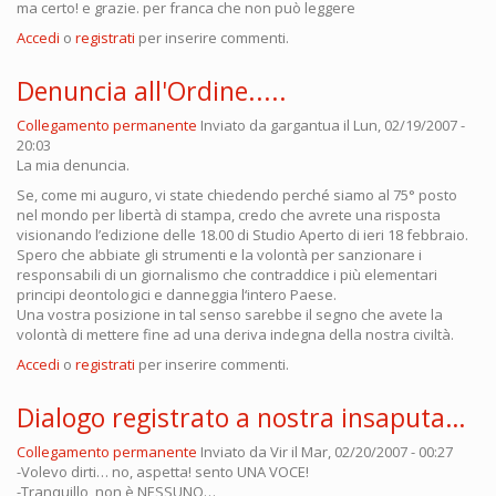
ma certo! e grazie. per franca che non può leggere
Accedi
o
registrati
per inserire commenti.
Denuncia all'Ordine.....
Collegamento permanente
Inviato da
gargantua
il Lun, 02/19/2007 -
20:03
La mia denuncia.
Se, come mi auguro, vi state chiedendo perché siamo al 75° posto
nel mondo per libertà di stampa, credo che avrete una risposta
visionando l’edizione delle 18.00 di Studio Aperto di ieri 18 febbraio.
Spero che abbiate gli strumenti e la volontà per sanzionare i
responsabili di un giornalismo che contraddice i più elementari
principi deontologici e danneggia l‘intero Paese.
Una vostra posizione in tal senso sarebbe il segno che avete la
volontà di mettere fine ad una deriva indegna della nostra civiltà.
Accedi
o
registrati
per inserire commenti.
Dialogo registrato a nostra insaputa…
Collegamento permanente
Inviato da
Vir
il Mar, 02/20/2007 - 00:27
-Volevo dirti… no, aspetta! sento UNA VOCE!
-Tranquillo, non è NESSUNO…