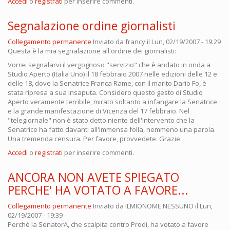
Accedi
o
registrati
per inserire commenti.
Segnalazione ordine giornalisti
Collegamento permanente
Inviato da
francy
il Lun, 02/19/2007 - 19:29
Questa è la mia segnalazione all'ordine dei giornalisti:
Vorrei segnalarvi il vergognoso "servizio" che è andato in onda a
Studio Aperto (Italia Uno) il 18 febbraio 2007 nelle edizioni delle 12 e
delle 18, dove la Senatrice Franca Rame, con il marito Dario Fo, è
stata ripresa a sua insaputa. Considero questo gesto di Studio
Aperto veramente terribile, mirato soltanto a infangare la Senatrice
e la grande manifestazione di Vicenza del 17 febbraio. Nel
"telegiornale" non è stato detto niente dell'intervento che la
Senatrice ha fatto davanti all'immensa folla, nemmeno una parola.
Una tremenda censura. Per favore, provvedete. Grazie.
Accedi
o
registrati
per inserire commenti.
ANCORA NON AVETE SPIEGATO
PERCHE' HA VOTATO A FAVORE...
Collegamento permanente
Inviato da
ILMIONOME NESSUNO
il Lun,
02/19/2007 - 19:39
Perché la SenatorA, che scalpita contro Prodi, ha votato a favore