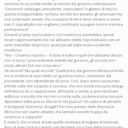
striscioni le cui scritte rivolte ai ministri del governo sollecitavano:
“Onorevoli compagni, presidente, ripensateci! Toglieteci di mezzo
questa insopportabile, nefasta servitù! Noi amiamo gli americani ma
non come tutor armati, che occupano le terre dove viviamo e siamo
nati. E soprattutto non vogliamo contribuire a pagare la loro onerosa
permanenza!”.
Davanti a tanta sacrosanta e così numerosa assemblea, questi
nostri rappresentanti che noi abbiamo eletto rispondevano con un
certo malcelato disprezzo, quasi piccati dalla nostra evidente
insolenza.
“No! – ci hanno risposto. – Il dado è tratto e quel che abbiamo deciso
non si tocca. I provvedimenti stabiliti dal governo, gli accordi con i
nostri alleati USA non si toccano.”
Gli accordi? Ma quali accordi? Quelli presi dal governo Berlusconi! Ma
noi si credeva di aver eletto un governo nuovo, autonomo dal
precedente, non dipendente da esso. Così, dopo averci assicurato
infinite volte che il popolo è sovrano, che non esiste nessuna delega
definitiva a chi ci rappresenta, all’istante ci venite a spernacchiare
addosso a insulto che noi non si conta nulla. La democrazia non può
dipendere dalla piazza. Ma cos’è ‘sta piazza? Un raduno di ubriachi
e di teppisti facinorosi, drogati? Per non parlare delle donnacce…
Allora noi non siamo cittadini, ma semplici votanti: truppa da
consenso e supporto!
È stato lì, che a nome di tutti quelle centinaia di migliaia di bidonati,
illusi di aver voce in capitolo nel decidere cosa fare della propria vita,