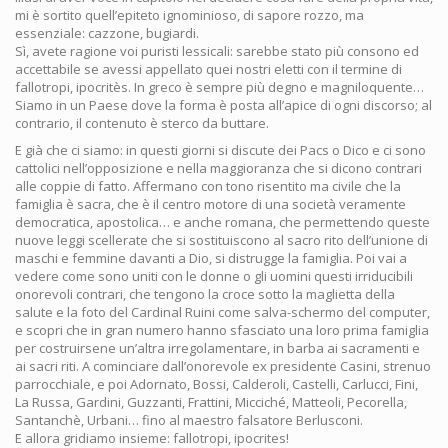
mi è sortito quell’epiteto ignominioso, di sapore rozzo, ma
essenziale: cazzone, bugiardi.
Sì, avete ragione voi puristi lessicali: sarebbe stato più consono ed
accettabile se avessi appellato quei nostri eletti con il termine di
fallotropi, ipocritès. In greco è sempre più degno e magniloquente…
Siamo in un Paese dove la forma è posta all’apice di ogni discorso; al
contrario, il contenuto è sterco da buttare.
E già che ci siamo: in questi giorni si discute dei Pacs o Dico e ci sono
cattolici nell’opposizione e nella maggioranza che si dicono contrari
alle coppie di fatto. Affermano con tono risentito ma civile che la
famiglia è sacra, che è il centro motore di una società veramente
democratica, apostolica… e anche romana, che permettendo queste
nuove leggi scellerate che si sostituiscono al sacro rito dell’unione di
maschi e femmine davanti a Dio, si distrugge la famiglia. Poi vai a
vedere come sono uniti con le donne o gli uomini questi irriducibili
onorevoli contrari, che tengono la croce sotto la maglietta della
salute e la foto del Cardinal Ruini come salva-schermo del computer,
e scopri che in gran numero hanno sfasciato una loro prima famiglia
per costruirsene un’altra irregolamentare, in barba ai sacramenti e
ai sacri riti. A cominciare dall’onorevole ex presidente Casini, strenuo
parrocchiale, e poi Adornato, Bossi, Calderoli, Castelli, Carlucci, Fini,
La Russa, Gardini, Guzzanti, Frattini, Micciché, Matteoli, Pecorella,
Santanchè, Urbani… fino al maestro falsatore Berlusconi.
E allora gridiamo insieme: fallotropi, ipocrites!