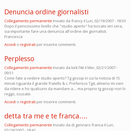
Denuncia ordine giornalisti
Collegamento permanente
Inviato da
francy
il Lun, 02/19/2007 - 18:50
Dopo il penosissimo livello che "studio aperto" ha toccato ieri sera,
sia importante fare una denuncia all'ordine dei giornalisti.
Francesca
Accedi
o
registrati
per inserire commenti.
Perplesso
Collegamento permanente
Inviato da
kirk74it
il Mer, 02/21/2007 -
09:51
Come fate a vedere studio aperto? Tg gossip in cui la notizia di 15
minuti riguarda il grande fratello & c. Preferisco Tg4, almeno mi vien
da ridere e ho qualcuno da mandare a.... ma proprio tg gossip non lo
reggo, scusate.
Accedi
o
registrati
per inserire commenti.
detta tra me e te franca....
Collegamento permanente
Inviato da
di gennaro franca
il Lun,
02/19/2007 - 18:41