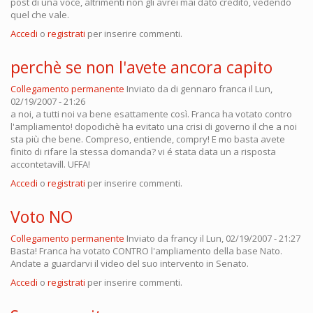
post di una voce, altrimenti non gli avrei mai dato credito, vedendo
quel che vale.
Accedi
o
registrati
per inserire commenti.
perchè se non l'avete ancora capito
Collegamento permanente
Inviato da
di gennaro franca
il Lun,
02/19/2007 - 21:26
a noi, a tutti noi va bene esattamente così. Franca ha votato contro
l'ampliamento! dopodichè ha evitato una crisi di governo il che a noi
sta più che bene. Compreso, entiende, compry! E mo basta avete
finito di rifare la stessa domanda? vi é stata data un a risposta
accontetavill. UFFA!
Accedi
o
registrati
per inserire commenti.
Voto NO
Collegamento permanente
Inviato da
francy
il Lun, 02/19/2007 - 21:27
Basta! Franca ha votato CONTRO l'ampliamento della base Nato.
Andate a guardarvi il video del suo intervento in Senato.
Accedi
o
registrati
per inserire commenti.