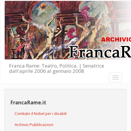
Salta al contenuto principale
Franca Rame: Teatro, Politica. | Senatrice
dall'aprile 2006 al gennaio 2008
Toggle
navigati
FrancaRame.it
Comitato il Nobel per i disabili
Archivio Pubblicazioni