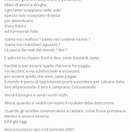
ebbri di alcool e droghe
ogni tanto scoppiano nelle auto
spesso solo scoppiano di testa
per dimenticarsi
il loro futuro
ed il presente folle.
Siamo noi i mafiosi ? Saimo noi i violenti nazisti ?
Siamo noi i banchieri aguzzini ?
La causa dei mali del mondo ? Noi ?
E adesso mi chiamo fuori e dico, siete. Bastardi. Siete.
Perchè io per essere quello che sono ho pagato.
Voi lecchini, e voi schifosi ladri e assassini,
per essere quello che siete, siete pagati.
Il mondo è pieno di opportunisti pronti a vendersi per salvarsi dalla
loro disperazione. E loro li comprano. Consumando.
Verrà il bisogno e avrà i vostri occhi.
Allora, quando si vedrà con mano il risultato della distruzione.
Quando gli uccellini cominceranno a cantare, come fosse primavera.
Mentre è ancora inverno.
Ed è già oggi.
Anzi è successo ieri, il 24 Gennaio 2007.