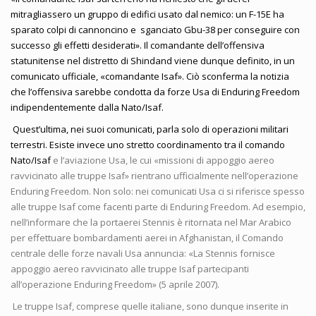
mitragliassero un gruppo di edifici usato dal nemico: un F-15E ha
sparato colpi di cannoncino e
sganciato Gbu-38 per conseguire con
successo gli effetti desiderati». Il comandante dell’offensiva
statunitense nel distretto di Shindand viene dunque definito, in un
comunicato ufficiale, «comandante Isaf». Ciò sconferma la notizia
che l’offensiva sarebbe condotta da forze Usa di Enduring Freedom
indipendentemente dalla Nato/Isaf.
Quest’ultima, nei suoi comunicati, parla solo di operazioni militari
terrestri. Esiste invece uno stretto coordinamento tra il comando
Nato/Isaf
e l’aviazione Usa, le cui «missioni di appoggio aereo
ravvicinato alle truppe Isaf» rientrano ufficialmente nell’operazione
Enduring Freedom. Non solo: nei comunicati Usa ci si riferisce spesso
alle truppe Isaf come facenti parte di Enduring Freedom. Ad esempio,
nell’informare che la portaerei Stennis è ritornata nel Mar Arabico
per effettuare bombardamenti aerei in Afghanistan, il Comando
centrale delle forze navali Usa annuncia: «La Stennis fornisce
appoggio aereo ravvicinato alle truppe Isaf partecipanti
all’operazione Enduring Freedom» (5 aprile 2007).
Le truppe Isaf, comprese quelle italiane, sono dunque inserite in