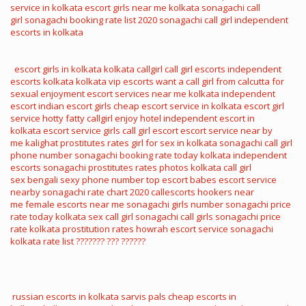
service in kolkata
escort girls near me
kolkata sonagachi call
girl
sonagachi booking rate list 2020
sonagachi call girl
independent
escorts in kolkata
escort girls in kolkata
kolkata callgirl
call girl escorts
independent
escorts kolkata
kolkata vip escorts
want a call girl from calcutta for
sexual enjoyment
escort services near me
kolkata independent
escort
indian escort girls
cheap escort service in kolkata
escort girl
service
hotty fatty callgirl enjoy hotel
independent escort in
kolkata
escort service girls
call girl escort
escort service near by
me
kalighat prostitutes rates
girl for sex in kolkata
sonagachi call girl
phone number
sonagachi booking rate today
kolkata independent
escorts
sonagachi prostitutes rates photos
kolkata call girl
sex
bengali sexy phone number
top escort babes
escort service
nearby
sonagachi rate chart 2020
callescorts
hookers near
me
female escorts near me
sonagachi girls number
sonagachi price
rate today
kolkata sex call girl
sonagachi call girls
sonagachi price
rate
kolkata prostitution rates
howrah escort service
sonagachi
kolkata rate list
??????? ??? ??????
russian escorts in kolkata
sarvis pals
cheap escorts in