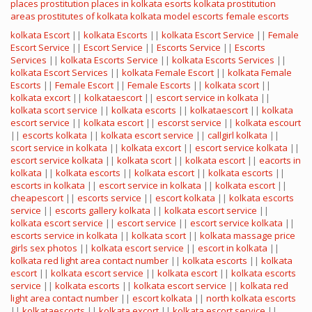
places
prostitution places in kolkata
esorts
kolkata prostitution
areas
prostitutes of kolkata
kolkata model escorts
female escorts
kolkata Escort
||
kolkata Escorts
||
kolkata Escort Service
||
Female
Escort Service
||
Escort Service
||
Escorts Service
||
Escorts
Services
||
kolkata Escorts Service
||
kolkata Escorts Services
||
kolkata Escort Services
||
kolkata Female Escort
||
kolkata Female
Escorts
||
Female Escort
||
Female Escorts
||
kolkata scort
||
kolkata excort
||
kolkataescort
||
escort service in kolkata
||
kolkata scort service
||
kolkata escorts
||
kolkataescort
||
kolkata
escort service
||
kolkata escort
||
escorst service
||
kolkata escourt
||
escorts kolkata
||
kolkata escort service
||
callgirl kolkata
||
scort service in kolkata
||
kolkata excort
||
escort service kolkata
||
escort service kolkata
||
kolkata scort
||
kolkata escort
||
eacorts in
kolkata
||
kolkata escorts
||
kolkata escort
||
kolkata escorts
||
escorts in kolkata
||
escort service in kolkata
||
kolkata escort
||
cheapescort
||
escorts service
||
escort kolkata
||
kolkata escorts
service
||
escorts gallery kolkata
||
kolkata escort service
||
kolkata escort service
||
escort service
||
escort service kolkata
||
escorts service in kolkata
||
kolkata scort
||
kolkata massage price
girls sex photos
||
kolkata escort service
||
escort in kolkata
||
kolkata red light area contact number
||
kolkata escorts
||
kolkata
escort
||
kolkata escort service
||
kolkata escort
||
kolkata escorts
service
||
kolkata escorts
||
kolkata escort service
||
kolkata red
light area contact number
||
escort kolkata
||
north kolkata escorts
||
kolkataescorts
||
kolkata excort
||
kolkata escort service
||