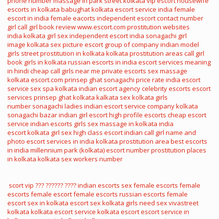
phone number
massage in park street kolkata
vip escort
housewife
escorts in kolkata
babughat kolkata
escort service india
female
escort in india
female eacorts
independent escort
contact number
girl
call girl book review
www.escort.com
prostitution websites
india
kolkata girl sex
independent escort india
sonagachi girl
image
kolkata sex picture
escort group of company
indian model
girls
street prostitution in kolkata
kolkata prostitution areas
call girl
book
girls in kolkata
russian escorts in india
escort services meaning
in hindi
cheap call girls near me
private escorts
sex massage
kolkata
escort.com
prinsep ghat
sonagachi price rate
india escort
service
sex spa kolkata
indian escort agency
celebrity escorts
escort
services
prinsep ghat kolkata
kalkata sex
kolkata girls
number
sonagachi ladies
indian escort service company
kolkata
sonagachi bazar
indian girl escort
high profile escorts
cheap escort
service
indian escorts girls
sex massage in kolkata
india
escort
kolkata girl sex
high class escort
indian call girl name and
photo
escort services in india
kolkata prostitution area
best escorts
in india
millennium park (kolkata)
escort number
prostitution places
in kolkata
kolkata sex workers number
scort vip
??? ?????? ????
indian escorts sex
female escorts
female
escorts
female escort
female escorts
russian escorts
female
escort
sex in kolkata
escort sex
kolkata girls need sex
vivastreet
kolkata
kolkata escort service
kolkata escort
escort service in