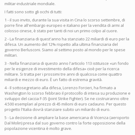
militar-industriale mondiale.
I fatti sono sotto gli occhi di tutti:
1 - il suo invito, durante la sua visita in Cina lo scorso settembre, di
porre fine all'embargo europeo e italiano per la vendita di armi al
colosso cinese, è stato per tanti di noi un primo colpo al cuore.
2 - La finanziaria di quest'anno ha stanziato 22 miliardi di euro per la
difesa. Un aumento del 12% rispetto alla ultima finanziaria del
governo Berlusconi. Siamo al settimo posto al mondo per le spese
militari.
3 - Nella finanziaria di questo anno l'articolo 113 istituisce «un fondo
per le esigenze di investimento della difesa» cioè per la ricerca
militare. Si tratta per i prossimi tre anni di qualcosa come quattro
miliardi e mezzo di euro. È un fatto di estrema gravità.
4 - Il sottosegretario alla difesa, Lorenzo Forcieri, ha firmato a
Washington lo scorso febbraio il protocollo di intesa su produzione e
sviluppo del caccia F-35 (Joint Strike Fighter). Se ne costruiranno oltre
4.500 esemplari al prezzo di 45 milioni di euro cadauno. Per questo
progetto l'Italia dovrà stanziare subito un miliardo di euro.
5 - La decisione di ampliare la base americana di Vicenza (aeroporto
Dal Molin) presa dal suo governo contro la forte opposizione della
popolazione vicentina è molto grave.