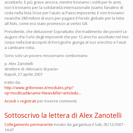
accettarlo. E più grave ancora, mentre troviamo i soldi per le armi,
non li troviamo per la solidarietà internazionale (siamo fanalino di
coda nella lista Ocse per l'aiuto ai Paesi impoveriti). E non troviamo
neanche 280 milioni di euro per pagare il Fondo globale per la lotta
all'Aids, come era stato promesso ai vertici G8.
Presidente, che delusione! Soprattutto che tradimento dei poveri! Le
auguro che l'urlo degli impoveriti che per 12 anni ho ascoltato nel mio
corpo nella baraccopoli di Korogocho giunga al suo orecchio e l'aiuti
a cambiare rotta.
Sono solo un povero missionario comboniano.
p. Alex Zanotelli
direttore di «Mosaico di pace»
Napoli, 27 aprile 2007
tratto da:
http://www.grillonews.it/modules.php?
op=modload&name=News&file=article&s...
Accedi
o
registrati
per inserire commenti.
Sottoscrivo la lettera di Alex Zanotelli
Collegamento permanente
Inviato da
gargantua
il Sab, 05/12/2007 -
14:47