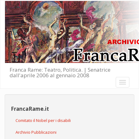
Salta al contenuto principale
Franca Rame: Teatro, Politica. | Senatrice
dall'aprile 2006 al gennaio 2008
Toggle
navigati
FrancaRame.it
Comitato il Nobel per i disabili
Archivio Pubblicazioni