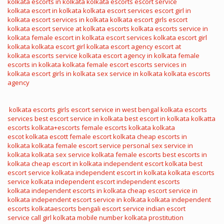
kolkata
escorts in kolkata
kolkata escorts
escort service
kolkata
escort in kolkata
kolkata escort services
escort girl in
kolkata
escort services in kolkata
kolkata escort girls
escort
kolkata
escort service at kolkata
escorts kolkata
escorts service in
kolkata
female escort in kolkata
escort services kolkata
escort girl
kolkata
kolkata escort girl
kolkata escort agency
escort at
kolkata
escorts service kolkata
escort agency in kolkata
female
escorts in kolkata
kolkata female escort
escorts services in
kolkata
escort girls in kolkata
sex service in kolkata
kolkata escorts
agency
kolkata escorts girls
escort service in west bengal
kolkata escorts
services
best escort service in kolkata
best escort in kolkata
kolkatta
escorts
kolkata+escorts
female escorts kolkata
kolkata
escot
kolkata escott
female escort kolkata
cheap escorts in
kolkata
kolkata female escort service
personal sex service in
kolkata
kolkata sex service
kolkata female escorts
best escorts in
kolkata
cheap escort in kolkata
independent escort kolkata
best
escort service kolkata
independent escort in kolkata
kolkata escorts
service
kolkata independent escort
independent escorts
kolkata
independent escorts in kolkata
cheap escort service in
kolkata
independent escort service in kolkata
kolkata independent
escorts
kolkataescorts
bengali escort service
indian escort
service
call girl kolkata mobile number
kolkata prostitution