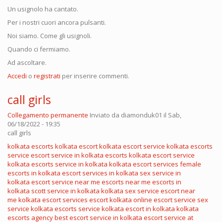
Un usignolo ha cantato.
Per i nostri cuori ancora pulsanti.
Noi siamo. Come gli usignoli.
Quando ci fermiamo.
Ad ascoltare.
Accedi
o
registrati
per inserire commenti.
call girls
Collegamento permanente
Inviato da
diamonduk01
il Sab,
06/18/2022 - 19:35
call girls
kolkata escorts
kolkata escort
kolkata escort service
kolkata escorts
service
escort service in kolkata
escorts kolkata
escort service
kolkata
escorts service in kolkata
kolkata escort services
female
escorts in kolkata
escort services in kolkata
sex service in
kolkata
escort service near me
escorts near me
escorts in
kolkata
scott service in kolkata
kolkata sex service
escort near
me
kolkata escort services
escort kolkata
online escort service
sex
service kolkata
escorts service kolkata
escort in kolkata
kolkata
escorts agency
best escort service in kolkata
escort service at