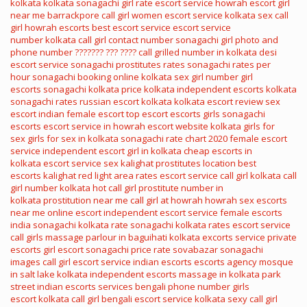
kolkata
kolkata sonagachi girl rate
escort service howrah
escort girl
near me
barrackpore call girl
women escort service
kolkata sex call
girl
howrah escorts
best escort service
escort service
number
kolkata call girl contact number
sonagachi girl photo and
phone number
??????? ??? ????
call grilled number in kolkata
desi
escort service
sonagachi prostitutes rates
sonagachi rates per
hour
sonagachi booking online
kolkata sex girl number
girl
escorts
sonagachi kolkata price
kolkata independent escorts
kolkata
sonagachi rates
russian escort kolkata
kolkata escort review
sex
escort
indian female escort
top escort
escorts girls
sonagachi
escorts
escort service in howrah
escort website
kolkata girls for
sex
girls for sex in kolkata
sonagachi rate chart 2020
female escort
service
independent escort girl in kolkata
cheap escorts in
kolkata
escort service sex
kalighat prostitutes location
best
escorts
kalighat red light area rates
escort service call girl
kolkata call
girl number
kolkata hot call girl
prostitute number in
kolkata
prostitution near me
call girl at howrah
howrah sex
escorts
near me
online escort
independent escort service
female escorts
india
sonagachi kolkata rate
sonagachi kolkata rates
escort service
call girls
massage parlour in baguihati kolkata
excorts service
private
escorts
girl escort
sonagachi price rate
sovabazar sonagachi
images
call girl escort service
indian escorts
escorts agency
mosque
in salt lake kolkata
independent escorts
massage in kolkata park
street
indian escorts services
bengali phone number
girls
escort
kolkata call girl
bengali escort service
kolkata sexy call girl