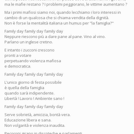
ma le mafie restano ? I problemi peggiorano, le vittime aumentano ?
Ma i primi mafiosi siamo noi, quando lecchiamo i loro interessi in
cambio di un qualcosa che si chiama vendita della dignità.
Non è forse la mentalità italiana un humus per "la famiglia?"
Family day family day family day
Neppure riescono più a dare pane al pane. Vino al vino.
Parlano un inglese cretino.
E intanto i zucconi crescono
pronti a votare
perpetuando violenza mafiosa
e democratica.
Family day family day family day
L'unico giorno di festa possibile
è quella della famiglia
quando sarà indipendente.
Libertà ! Lavoro ! Ambiente sano !
Family day family day family day
Serve sobrietà, amicizia, bontà vera.
Educazione libera e sana.
Non volgarità e violenza inaudita.
Pecoroni girano in discoteche e parlamenti