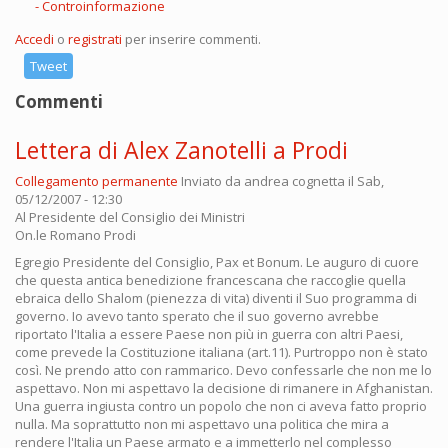
Controinformazione
Accedi
o
registrati
per inserire commenti.
Tweet
Commenti
Lettera di Alex Zanotelli a Prodi
Collegamento permanente
Inviato da
andrea cognetta
il Sab,
05/12/2007 - 12:30
Al Presidente del Consiglio dei Ministri
On.le Romano Prodi
Egregio Presidente del Consiglio, Pax et Bonum. Le auguro di cuore
che questa antica benedizione francescana che raccoglie quella
ebraica dello Shalom (pienezza di vita) diventi il Suo programma di
governo. Io avevo tanto sperato che il suo governo avrebbe
riportato l'Italia a essere Paese non più in guerra con altri Paesi,
come prevede la Costituzione italiana (art.11). Purtroppo non è stato
così. Ne prendo atto con rammarico. Devo confessarle che non me lo
aspettavo. Non mi aspettavo la decisione di rimanere in Afghanistan.
Una guerra ingiusta contro un popolo che non ci aveva fatto proprio
nulla. Ma soprattutto non mi aspettavo una politica che mira a
rendere l'Italia un Paese armato e a immetterlo nel complesso