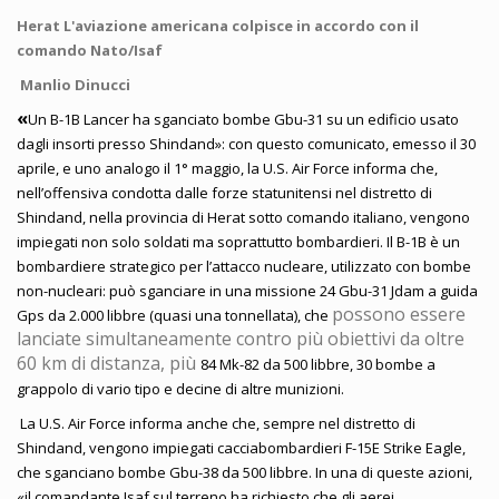
Herat L'aviazione americana colpisce in accordo con il
comando Nato/Isaf
Manlio Dinucci
«
Un B-1B Lancer ha sganciato bombe Gbu-31 su un edificio usato
dagli insorti presso Shindand»: con questo comunicato, emesso il 30
aprile, e uno analogo il 1° maggio, la U.S. Air Force informa che,
nell’offensiva condotta dalle forze statunitensi nel distretto di
Shindand, nella provincia di Herat sotto comando italiano, vengono
impiegati non solo soldati ma soprattutto bombardieri. Il B-1B è un
bombardiere strategico per l’attacco nucleare, utilizzato con bombe
non-nucleari: può sganciare in una missione 24 Gbu-31 Jdam a guida
possono essere
Gps da 2.000 libbre (quasi una tonnellata), che
lanciate simultaneamente contro più obiettivi da oltre
60 km di distanza, più
84 Mk-82 da 500 libbre, 30 bombe a
grappolo di vario tipo e decine di altre munizioni.
La U.S. Air Force informa anche che, sempre nel distretto di
Shindand, vengono impiegati cacciabombardieri F-15E Strike Eagle,
che sganciano bombe Gbu-38 da 500 libbre. In una di queste azioni,
«il comandante Isaf sul terreno ha richiesto che gli aerei