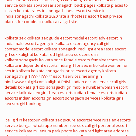
service
kolkata sovabazar sonagachi
back pages kolkata
places to
kiss in kolkata
rates in sonagachi
best escort service in
india
sonagachi kolkata 2020 rate
airhostess escort
best private
places for couples in kolkata
callgirl sites
kolkata sex
kolkata sex guide
escort model
escort lady
escort in
india
male escort agency in kolkata
escort agency
call girl
contact
model escort
kolkata sonagachi red light area rates
escort
girl sex
kalighat kolkata red light area
sex centre in
kolkata
sonagachi kolkata price
female escors
femaleescorts
sex
kolkata
independent escorts india
girl for sex in kolkata
women for
sex in kolkata
kolkata sonagachi price
escort agency
kolkata
sonagachi girl
????? ??????
escort services meaning in
hindi
www.callgirl.com
kalighat fetish
indian escort service
call girls
details
kolkata girl xxx
sonagachi girl mobile number
woman escort
service
kolkata sex girl
cheap escorts
indian female escorts
indian
escorts
indian excorts
girl escort
sonagachi services
kolkata girls
sex
sex girl booking
call girl in kestopur
kolkata sex picture
escortservice
russian escorts
service
bengali whatsapp number
free sex call girl
personal escort
service
kolkata millenium park photo
kolkata red light area address