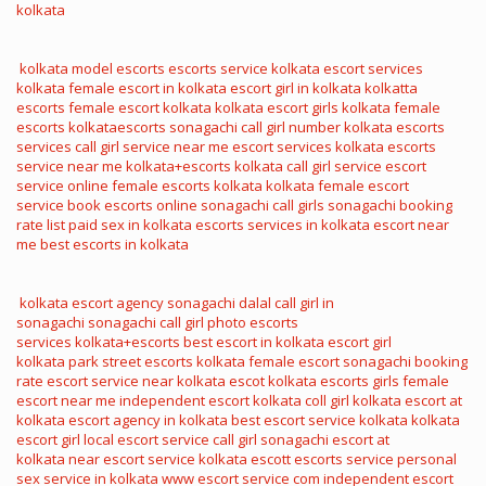
kolkata
kolkata model escorts
escorts service kolkata
escort services
kolkata
female escort in kolkata
escort girl in kolkata
kolkatta
escorts
female escort kolkata
kolkata escort girls
kolkata female
escorts
kolkataescorts
sonagachi call girl number
kolkata escorts
services
call girl service near me
escort services kolkata
escorts
service near me
kolkata+escorts
kolkata call girl service
escort
service online
female escorts kolkata
kolkata female escort
service
book escorts online
sonagachi call girls
sonagachi booking
rate list
paid sex in kolkata
escorts services in kolkata
escort near
me
best escorts in kolkata
kolkata escort agency
sonagachi dalal
call girl in
sonagachi
sonagachi call girl photo
escorts
services
kolkata+escorts
best escort in kolkata
escort girl
kolkata
park street escorts
kolkata female escort
sonagachi booking
rate
escort service near
kolkata escot
kolkata escorts girls
female
escort near me
independent escort kolkata
coll girl kolkata
escort at
kolkata
escort agency in kolkata
best escort service kolkata
kolkata
escort girl
local escort service
call girl sonagachi
escort at
kolkata
near escort service
kolkata escott
escorts service
personal
sex service in kolkata
www escort service com
independent escort