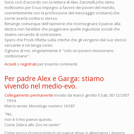
Sono così d'accordo con la lettera di Alex Zanotelli,(che stimo
moltissimo per il suo impegno a favore dei poveri del mondo,
coerentemente con la professione del messaggio cristiano) che
vorrei averla scritta io stesso.
Rimango comunque dell'opinione che riconsegnare il paese alla
destra non farebbe che peggiorare quelle ingiustizie sociali che
stiamo cercando di contrastare.
Spero che Prodi rifletta sulla critiche che gli vengono dal suo stesso
versante e ne tenga conto.
Ognuno di noi, singolarmente è "solo un povero missionario
comboniano".
Accedi
o
registrati
per inserire commenti.
Per padre Alex e Garga: stiamo
vivendo nel medio-evo.
Collegamento permanente
Inviato da
marco girotto
il Sab, 05/12/2007
- 19:54
Marco wrote: Monologo numero 14.587
"No,
non è il mio paese questo.
Come Zebra allo Zoo mi sento"
Come posso riconoscermi in un paese dove si alternarno i governi,