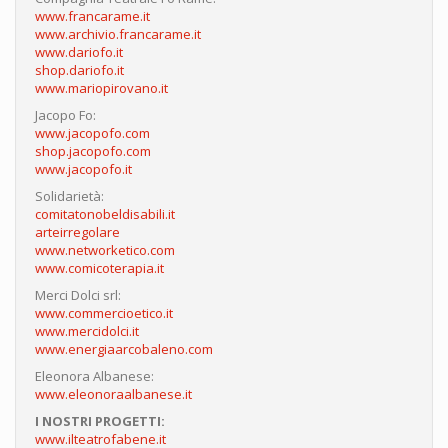
www.francarame.it
www.archivio.francarame.it
www.dariofo.it
shop.dariofo.it
www.mariopirovano.it
Jacopo Fo:
www.jacopofo.com
shop.jacopofo.com
www.jacopofo.it
Solidarietà:
comitatonobeldisabili.it
arteirregolare
www.networketico.com
www.comicoterapia.it
Merci Dolci srl:
www.commercioetico.it
www.mercidolci.it
www.energiaarcobaleno.com
Eleonora Albanese:
www.eleonoraalbanese.it
I NOSTRI PROGETTI:
www.ilteatrofabene.it