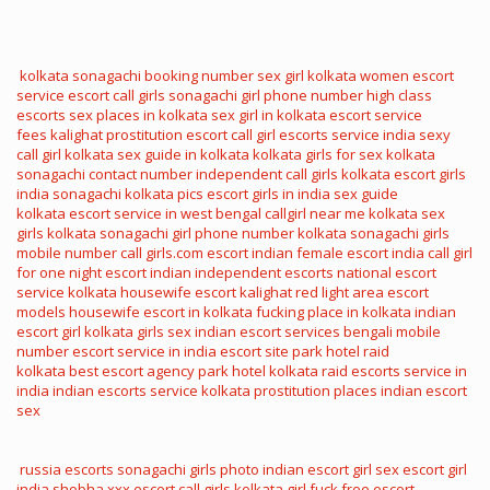
kolkata sonagachi booking number
sex girl kolkata
women escort
service
escort call girls
sonagachi girl phone number
high class
escorts
sex places in kolkata
sex girl in kolkata
escort service
fees
kalighat prostitution
escort call girl
escorts service india
sexy
call girl kolkata
sex guide in kolkata
kolkata girls for sex
kolkata
sonagachi contact number
independent call girls kolkata
escort girls
india
sonagachi kolkata pics
escort girls in india
sex guide
kolkata
escort service in west bengal
callgirl near me
kolkata sex
girls
kolkata sonagachi girl phone number
kolkata sonagachi girls
mobile number
call girls.com
escort indian
female escort india
call girl
for one night
escort indian
independent escorts
national escort
service
kolkata housewife escort
kalighat red light area
escort
models
housewife escort in kolkata
fucking place in kolkata
indian
escort girl
kolkata girls sex
indian escort services
bengali mobile
number
escort service in india
escort site
park hotel raid
kolkata
best escort agency
park hotel kolkata raid
escorts service in
india
indian escorts service
kolkata prostitution places
indian escort
sex
russia escorts
sonagachi girls photo
indian escort girl sex
escort girl
india
shobha xxx
escort call girls
kolkata girl fuck
free escort