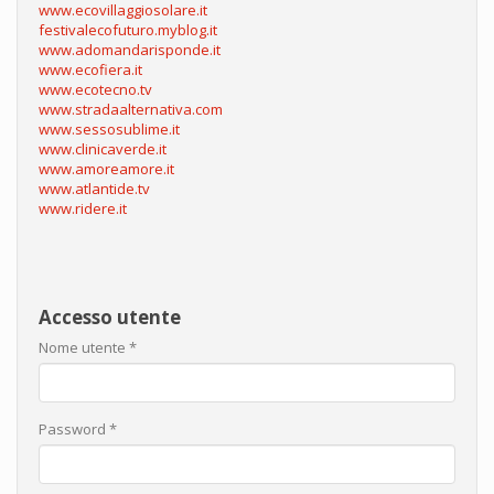
www.ecovillaggiosolare.it
festivalecofuturo.myblog.it
www.adomandarisponde.it
www.ecofiera.it
www.ecotecno.tv
www.stradaalternativa.com
www.sessosublime.it
www.clinicaverde.it
www.amoreamore.it
www.atlantide.tv
www.ridere.it
Accesso utente
Nome utente
*
Password
*