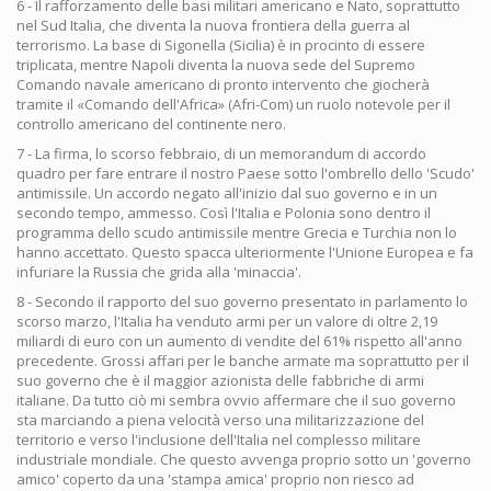
6 - Il rafforzamento delle basi militari americano e Nato, soprattutto
nel Sud Italia, che diventa la nuova frontiera della guerra al
terrorismo. La base di Sigonella (Sicilia) è in procinto di essere
triplicata, mentre Napoli diventa la nuova sede del Supremo
Comando navale americano di pronto intervento che giocherà
tramite il «Comando dell'Africa» (Afri-Com) un ruolo notevole per il
controllo americano del continente nero.
7 - La firma, lo scorso febbraio, di un memorandum di accordo
quadro per fare entrare il nostro Paese sotto l'ombrello dello 'Scudo'
antimissile. Un accordo negato all'inizio dal suo governo e in un
secondo tempo, ammesso. Così l'Italia e Polonia sono dentro il
programma dello scudo antimissile mentre Grecia e Turchia non lo
hanno accettato. Questo spacca ulteriormente l'Unione Europea e fa
infuriare la Russia che grida alla 'minaccia'.
8 - Secondo il rapporto del suo governo presentato in parlamento lo
scorso marzo, l'Italia ha venduto armi per un valore di oltre 2,19
miliardi di euro con un aumento di vendite del 61% rispetto all'anno
precedente. Grossi affari per le banche armate ma soprattutto per il
suo governo che è il maggior azionista delle fabbriche di armi
italiane. Da tutto ciò mi sembra ovvio affermare che il suo governo
sta marciando a piena velocità verso una militarizzazione del
territorio e verso l'inclusione dell'Italia nel complesso militare
industriale mondiale. Che questo avvenga proprio sotto un 'governo
amico' coperto da una 'stampa amica' proprio non riesco ad