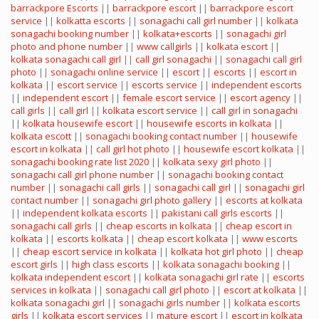
barrackpore Escorts
||
barrackpore escort
||
barrackpore escort
service
||
kolkatta escorts
||
sonagachi call girl number
||
kolkata
sonagachi booking number
||
kolkata+escorts
||
sonagachi girl
photo and phone number
||
www callgirls
||
kolkata escort
||
kolkata sonagachi call girl
||
call girl sonagachi
||
sonagachi call girl
photo
||
sonagachi online service
||
escort
||
escorts
||
escort in
kolkata
||
escort service
||
escorts service
||
independent escorts
||
independent escort
||
female escort service
||
escort agency
||
call girls
||
call girl
||
kolkata escort service
||
call girl in sonagachi
||
kolkata housewife escort
||
housewife escorts in kolkata
||
kolkata escott
||
sonagachi booking contact number
||
housewife
escort in kolkata
||
call girl hot photo
||
housewife escort kolkata
||
sonagachi booking rate list 2020
||
kolkata sexy girl photo
||
sonagachi call girl phone number
||
sonagachi booking contact
number
||
sonagachi call girls
||
sonagachi call girl
||
sonagachi girl
contact number
||
sonagachi girl photo gallery
||
escorts at kolkata
||
independent kolkata escorts
||
pakistani call girls escorts
||
sonagachi call girls
||
cheap escorts in kolkata
||
cheap escort in
kolkata
||
escorts kolkata
||
cheap escort kolkata
||
www escorts
||
cheap escort service in kolkata
||
kolkata hot girl photo
||
cheap
escort girls
||
high class escorts
||
kolkata sonagachi booking
||
kolkata independent escort
||
kolkata sonagachi girl rate
||
escorts
services in kolkata
||
sonagachi call girl photo
||
escort at kolkata
||
kolkata sonagachi girl
||
sonagachi girls number
||
kolkata escorts
girls
||
kolkata escort services
||
mature escort
||
escort in kolkata