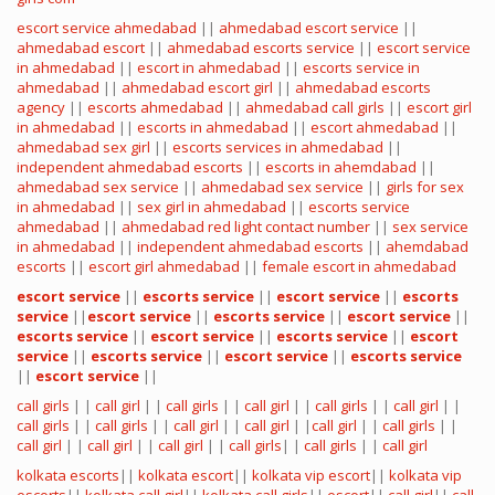
escort service ahmedabad
||
ahmedabad escort service
||
ahmedabad escort
||
ahmedabad escorts service
||
escort service
in ahmedabad
||
escort in ahmedabad
||
escorts service in
ahmedabad
||
ahmedabad escort girl
||
ahmedabad escorts
agency
||
escorts ahmedabad
||
ahmedabad call girls
||
escort girl
in ahmedabad
||
escorts in ahmedabad
||
escort ahmedabad
||
ahmedabad sex girl
||
escorts services in ahmedabad
||
independent ahmedabad escorts
||
escorts in ahemdabad
||
ahmedabad sex service
||
ahmedabad sex service
||
girls for sex
in ahmedabad
||
sex girl in ahmedabad
||
escorts service
ahmedabad
||
ahmedabad red light contact number
||
sex service
in ahmedabad
||
independent ahmedabad escorts
||
ahemdabad
escorts
||
escort girl ahmedabad
||
female escort in ahmedabad
escort service
||
escorts service
||
escort service
||
escorts
service
||
escort service
||
escorts service
||
escort service
||
escorts service
||
escort service
||
escorts service
||
escort
service
||
escorts service
||
escort service
||
escorts service
||
escort service
||
call girls
| |
call girl
| |
call girls
| |
call girl
| |
call girls
| |
call girl
| |
call girls
| |
call girls
| |
call girl
| |
call girl
| |
call girl
| |
call girls
| |
call girl
| |
call girl
| |
call girl
| |
call girls
| |
call girls
| |
call girl
kolkata escorts
||
kolkata escort
||
kolkata vip escort
||
kolkata vip