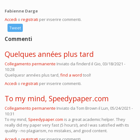
Fabienne Darge
Accedi
o
registrati
per inserire commenti.
Tweet
Commenti
Quelques années plus tard
Collegamento permanente
Inviato da
finderd
il Gio, 03/18/2021 -
10:28
Quelquesr années plus tard,
find a word
tool!
Accedi
o
registrati
per inserire commenti.
To my mind, Speedypaper.com
Collegamento permanente
Inviato da
Tom Brown
il Lun, 05/24/2021 -
10:31
To my mind,
Speedypaper.com
is a great academic helper. They
really did my paper very fast (5 hours!), and I was satisfied with its
quality - no plagiarism, no mistakes, and good content.
Accedi
o
registrati
per inserire commenti.