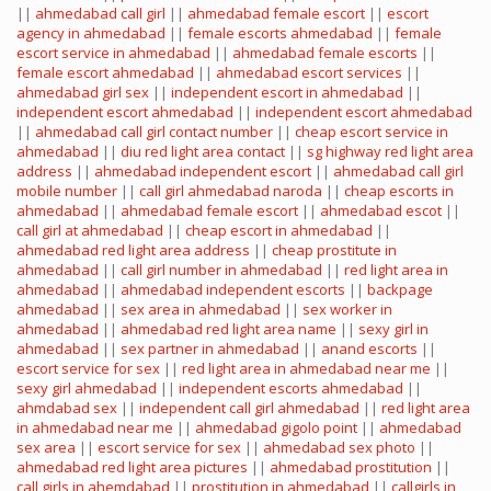
||
ahmedabad call girl
||
ahmedabad female escort
||
escort
agency in ahmedabad
||
female escorts ahmedabad
||
female
escort service in ahmedabad
||
ahmedabad female escorts
||
female escort ahmedabad
||
ahmedabad escort services
||
ahmedabad girl sex
||
independent escort in ahmedabad
||
independent escort ahmedabad
||
independent escort ahmedabad
||
ahmedabad call girl contact number
||
cheap escort service in
ahmedabad
||
diu red light area contact
||
sg highway red light area
address
||
ahmedabad independent escort
||
ahmedabad call girl
mobile number
||
call girl ahmedabad naroda
||
cheap escorts in
ahmedabad
||
ahmedabad female escort
||
ahmedabad escot
||
call girl at ahmedabad
||
cheap escort in ahmedabad
||
ahmedabad red light area address
||
cheap prostitute in
ahmedabad
||
call girl number in ahmedabad
||
red light area in
ahmedabad
||
ahmedabad independent escorts
||
backpage
ahmedabad
||
sex area in ahmedabad
||
sex worker in
ahmedabad
||
ahmedabad red light area name
||
sexy girl in
ahmedabad
||
sex partner in ahmedabad
||
anand escorts
||
escort service for sex
||
red light area in ahmedabad near me
||
sexy girl ahmedabad
||
independent escorts ahmedabad
||
ahmdabad sex
||
independent call girl ahmedabad
||
red light area
in ahmedabad near me
||
ahmedabad gigolo point
||
ahmedabad
sex area
||
escort service for sex
||
ahmedabad sex photo
||
ahmedabad red light area pictures
||
ahmedabad prostitution
||
call girls in ahemdabad
||
prostitution in ahmedabad
||
callgirls in