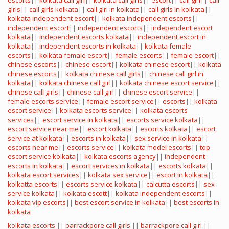
escorts
||
kolkata call girl
||
kolkata call girls
||
escort
||
call girl
||
call
girls
||
call girls kolkata
||
call girl in kolkata
||
call girls in kolkata
||
kolkata independent escort
||
kolkata independent escorts
||
independent escort
||
independent escorts
||
independent escort
kolkata
||
independent escorts kolkata
||
independent escort in
kolkata
||
independent escorts in kolkata
||
kolkata female
escorts
||
kolkata female escort
||
female escorts
||
female escort
||
chinese escorts
||
chinese escort
||
kolkata chinese escort
||
kolkata
chinese escorts
||
kolkata chinese call girls
||
chinese call girl in
kolkata
||
kolkata chinese call girl
||
kolkata chinese escort service
||
chinese call girls
||
chinese call girl
||
chinese escort service
||
female escorts service
||
female escort service
||
escorts
||
kolkata
escort service
||
kolkata escorts service
||
kolkata escorts
services
||
escort service in kolkata
||
escorts service kolkata
||
escort service near me
||
escort kolkata
||
escorts kolkata
||
escort
service at kolkata
||
escorts in kolkata
||
sex service in kolkata
||
escorts near me
||
escorts service
||
kolkata model escorts
||
top
escort service kolkata
||
kolkata escorts agency
||
independent
escorts in kolkata
||
escort services in kolkata
||
escorts kolkata
||
kolkata escort services
||
kolkata sex service
||
escort in kolkata
||
kolkatta escorts
||
escorts service kolkata
||
calcutta escorts
||
sex
service kolkata
||
kolkata escott
||
kolkata independent escorts
||
kolkata vip escorts
||
best escort service in kolkata
||
best escorts in
kolkata
kolkata escorts
||
barrackpore call girls
||
barrackpore call girl
||