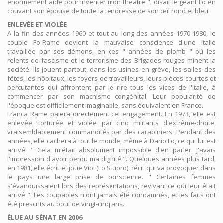
énormément aidé pour inventer mon théâtre ", disait le géant Fo en
couvant son épouse de toute la tendresse de son œil rond et bleu.
ENLEVÉE ET VIOLÉE
A la fin des années 1960 et tout au long des années 1970-1980, le
couple Fo-Rame devient la mauvaise conscience d'une Italie
travaillée par ses démons, en ces " années de plomb " où les
relents de fascisme et le terrorisme des Brigades rouges minent la
société. Ils jouent partout, dans les usines en grève, les salles des
fêtes, les hôpitaux, les foyers de travailleurs, leurs pièces courtes et
percutantes qui affrontent par le rire tous les vices de l'Italie, à
commencer par son machisme congénital. Leur popularité de
l'époque est difficilement imaginable, sans équivalent en France.
Franca Rame paiera directement cet engagement. En 1973, elle est
enlevée, torturée et violée par cinq militants d'extrême-droite,
vraisemblablement commandités par des carabiniers. Pendant des
années, elle cachera à tout le monde, même à Dario Fo, ce qui lui est
arrivé. " Cela m'était absolument impossible d'en parler. J'avais
l'impression d'avoir perdu ma dignité ". Quelques années plus tard,
en 1981, elle écrit et joue Viol (Lo Stupro), récit qui va provoquer dans
le pays une large prise de conscience. " Certaines femmes
s'évanouissaient lors des représentations, revivant ce qui leur était
arrivé ". Les coupables n'ont jamais été condamnés, et les faits ont
été prescrits au bout de vingt-cinq ans.
ÉLUE AU SÉNAT EN 2006