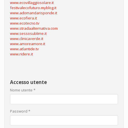
www.ecovillaggiosolare.it
festivalecofuturo.myblog.it
www.adomandarisponde.it
www.ecofiera.it
www.ecotecno.tv
www.stradaalternativa.com
www.sessosublime.it
www.clinicaverde.it
www.amoreamore.it
www.atlantide.tv
www.ridere.it
Accesso utente
Nome utente
*
Password
*