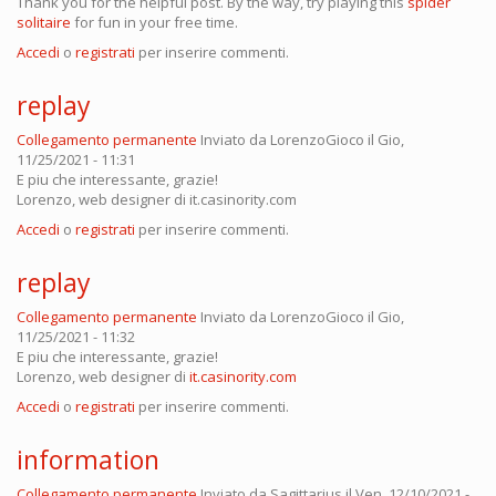
Thank you for the helpful post. By the way, try playing this
spider
solitaire
for fun in your free time.
Accedi
o
registrati
per inserire commenti.
replay
Collegamento permanente
Inviato da
LorenzoGioco
il Gio,
11/25/2021 - 11:31
E piu che interessante, grazie!
Lorenzo, web designer di it.casinority.com
Accedi
o
registrati
per inserire commenti.
replay
Collegamento permanente
Inviato da
LorenzoGioco
il Gio,
11/25/2021 - 11:32
E piu che interessante, grazie!
Lorenzo, web designer di
it.casinority.com
Accedi
o
registrati
per inserire commenti.
information
Collegamento permanente
Inviato da
Sagittarius
il Ven, 12/10/2021 -