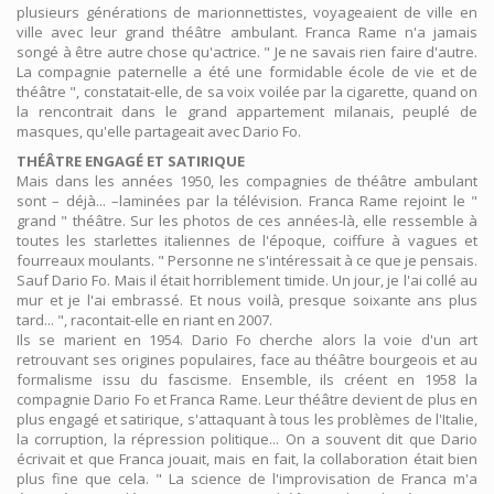
plusieurs générations de marionnettistes, voyageaient de ville en
ville avec leur grand théâtre ambulant. Franca Rame n'a jamais
songé à être autre chose qu'actrice. " Je ne savais rien faire d'autre.
La compagnie paternelle a été une formidable école de vie et de
théâtre ", constatait-elle, de sa voix voilée par la cigarette, quand on
la rencontrait dans le grand appartement milanais, peuplé de
masques, qu'elle partageait avec Dario Fo.
THÉÂTRE ENGAGÉ ET SATIRIQUE
Mais dans les années 1950, les compagnies de théâtre ambulant
sont – déjà... –laminées par la télévision. Franca Rame rejoint le "
grand " théâtre. Sur les photos de ces années-là, elle ressemble à
toutes les starlettes italiennes de l'époque, coiffure à vagues et
fourreaux moulants. " Personne ne s'intéressait à ce que je pensais.
Sauf Dario Fo. Mais il était horriblement timide. Un jour, je l'ai collé au
mur et je l'ai embrassé. Et nous voilà, presque soixante ans plus
tard... ", racontait-elle en riant en 2007.
Ils se marient en 1954. Dario Fo cherche alors la voie d'un art
retrouvant ses origines populaires, face au théâtre bourgeois et au
formalisme issu du fascisme. Ensemble, ils créent en 1958 la
compagnie Dario Fo et Franca Rame. Leur théâtre devient de plus en
plus engagé et satirique, s'attaquant à tous les problèmes de l'Italie,
la corruption, la répression politique... On a souvent dit que Dario
écrivait et que Franca jouait, mais en fait, la collaboration était bien
plus fine que cela. " La science de l'improvisation de Franca m'a