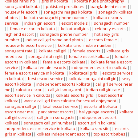
kolkata randi no
||
girls in kolkata
||
kolkata nude photography
||
sona gachi kolkata
||
pakistani prostitutes
||
bangladeshi escort
||
housewife escort
||
sonagachi images kolkata
||
sonagachi kolkata
photos
||
kolkata sonagachi phone number
||
kolkata escorts
service
||
indian girl escort
||
escort models
||
sonagachi number
||
female escort in kolkata
||
kolkatacallgirls
||
celebrity escorts
||
high end escort
||
sonagachi phone number
||
hot sexy girls
number
||
indian call girl name and photo
||
escorts female
||
housewife escort service
||
kolkata randi mobile number
||
sonagachi rate
||
kolkata call girl
||
female escorts
||
kolkata girls
need sex
||
sonagachi at night
||
female escort kolkata
||
female
escorts in kolkata
||
female escorts kolkata
||
kolkata female escort
service
||
kolkata female escorts
||
independent escort in kolkata
||
female escort service in kolkata
||
kolkatacallgirls
||
escorts services
in kolkata
||
best escort service
||
kolkata sonagachi call girl
||
sexy
escort kolkata
||
independent escorts kolkata
||
call girl service near
me
||
calcutta escort
||
call girl sonagachi
||
indian call girl rate
||
escort service in calcutta
||
kolkata escorts girls
||
best escort in
kolkata
||
want a call girl from calcutta for sexual enjoyment
||
sonagachi call girl
||
local escort service
||
escorts at kolkata
||
escort near me
||
park street escorts
||
ballygunge escorts
||
kolkata
call girl service
||
call girl in sonagachi
||
independent escort
kolkata
||
sonagachi call girl number
||
escort girl in kolkata
||
independent escort service in kolkata
||
kolkata sex site
||
escorts
girls in kolkata
||
kolkata independent escort
||
top escort babes
||