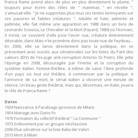
Franca Rame prend alors de plus en plus directement la plume, "
toujours pour écrire des rôles de " mammas " en révolte ",
s'amusait-elle. " Je ne supportais plus tous ces textes larmoyants sur
ces pauvres et faibles créatures ". Adulée et haïe, admirée et
piétinée, elle fait même une apparition en 1988 dans un livre de
Leonardo Sciascia, Le Chevalier et la Mort (Fayard, 1989) où l'écrivain,
ô ironie, se souvient d'elle pour l'avoir vue, créature éminemment
désirable, dans Mais n'te promène donc pas toute nue de Feydeau...
En 2006, elle se lance directement dans la politique, en se
présentant avec succès aux sénatoriales sur les listes du Parti des
valeurs (IDV) de l'ex-juge anti-corruption Antonio Di Pietro. Elle jette
l'éponge en 2008, découragée par l'inertie et la corruption du
système italien. Femme-théâtre, à même de saisir l'âme profonde
d'un pays où tout est théâtre, à commencer par la politique. A
l'annonce de sa mort, le sénat italien a observé une minute de
silence. Un beau geste théâtral, mais qui, désormais, en Italie, jouera
le rôle de Franca Rame ?
Dates
1929 Naissance à Parabiago (province de Milan)
1954 Mariage avec Dario Fo
1970 Formation du collectif théâtral " La Commune "
1973 Enlèvement par un groupe néofasciste
2006 Elue sénatrice sur la liste Italia dei Valori
2013 Mort à Milan