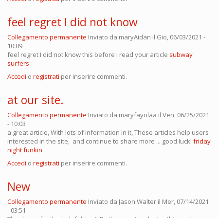
feel regret I did not know
Collegamento permanente
Inviato da
maryAidan
il Gio, 06/03/2021 -
10:09
feel regret I did not know this before I read your article
subway
surfers
Accedi
o
registrati
per inserire commenti.
at our site.
Collegamento permanente
Inviato da
maryfayolaa
il Ven, 06/25/2021
- 10:03
a great article, With lots of information in it, These articles help users
interested in the site, and continue to share more ... good luck!
friday
night funkin
Accedi
o
registrati
per inserire commenti.
New
Collegamento permanente
Inviato da
Jason Walter
il Mer, 07/14/2021
- 03:51