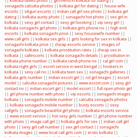
||
kolkata ladies photo
||
girlfriend in kolkata for dating
||
sonagachi calcutta photos
||
kolkata girl for dating
||
house wife
escorts
||
siliguri escorts
||
indian call girl sex photo
||
kolkata girl
dating
||
kolkata aunty photo
||
sonagachi hot photo
||
sex girl in
kolkata
||
sexy girl contact
||
sexy girl booking
||
vip sexy girl
||
kolkata sonagachi girl photo
||
kolkata girls phone no
||
high end
escorts
||
kolkata sonagachi price
||
sexy housewife number
||
www.call girls
||
kolkata sex girls
||
girls looking for sex in kolkata
||
sonagachi kolkata price
||
cheap escorts service
||
images of
sonagachi kolkata
||
kolkata prostitution rates
||
cheap sex in
kolkata
||
callescorts
||
kolkata sonagachi details
||
prostitution in
kolkata phone number
||
kolkata randi phone no
||
cal girl com
||
kolkata night girls
||
escort service in west bengal
||
hookers in
kolkata
||
sexy call no
||
kolkata teen sex
||
sonagachi galleries
||
kolkata girls number
||
indian escort girl
||
col girl images
||
escort
model
||
calcutta sonagachi pictures
||
www.escort.com
||
sexy girl
contact no
||
indian escort girl
||
model escort
||
full open photo girl
||
girl phone number with photo
||
vip escorts
||
sonagachi images
kolkata
||
sonagachi mobile number
||
calcutta sonagachi photos
||
kolkata sonagachi mobile number
||
busty escorts
||
sexy
callgirls
||
sonagachi beautiful girl photo
||
kolkata escorts service
||
www escort service
||
hot sexy girls number
||
girl phone number
with photo
||
image call girl
||
kolkata girls for sex
||
indian call girl
photo
||
sexy girl call number
||
sex girl contact
||
sonagachi
kolkata images
||
www local call girls com
||
erotic kolkata
||