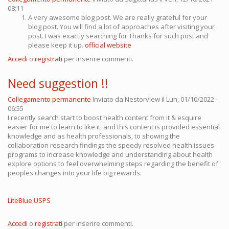
08:11
A very awesome blog post. We are really grateful for your
blog post. You will find a lot of approaches after visiting your
post. I was exactly searching for.Thanks for such post and
please keep it up.
official website
Accedi
o
registrati
per inserire commenti.
Need suggestion !!
Collegamento permanente
Inviato da
Nestorview
il Lun, 01/10/2022 -
06:55
I recently search start to boost health content from it & esquire
easier for me to learn to like it, and this content is provided essential
knowledge and as health professionals, to showing the
collaboration research findings the speedy resolved health issues
programs to increase knowledge and understanding about health
explore options to feel overwhelming steps regarding the benefit of
peoples changes into your life big rewards.
LiteBlue USPS
Accedi
o
registrati
per inserire commenti.