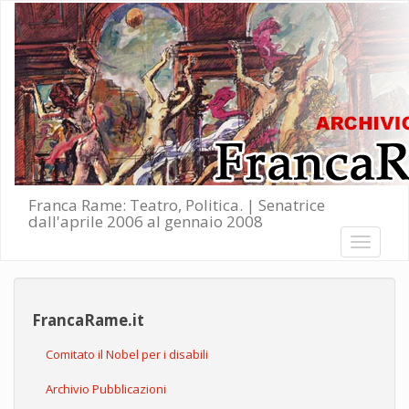
Salta al contenuto principale
Franca Rame: Teatro, Politica. | Senatrice
dall'aprile 2006 al gennaio 2008
Toggle
navigati
FrancaRame.it
Comitato il Nobel per i disabili
Archivio Pubblicazioni