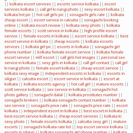
||
kolkata escort services
||
escorts service kolkata
||
escort
services kolkata
||
call girl ki nangi photo
||
sexy escort kolkata
||
kolkata hot pic
||
hot call girls pic
||
sonagachi girls rate
||
kolkata
cheap escort
||
escort service in calcutta
||
sonagachi booking
online
||
kolkata escort review
||
kolkata sexy photo
||
kolkata
female escorts
||
scott service in kolkata
||
high profile escort
service
||
female escorts in kolkata
||
escort service kolkata
||
best
escort service in kolkata
||
cheap escorts
||
kolkata escorts
services
||
kolkata girl pic
||
escorts in kolkata
||
sonagachi girl
phone number
||
kolkata female escort service
||
kolkata female
escort service
||
milf escort
||
call girls hot images
||
personal sex
service in kolkata
||
sexy girls in kolkata
||
call girl contact
||
call girl
ki nangi photo
||
female escort kolkata
||
cheap escort service
||
kolkata sexy image
||
independent escorts in kolkata
||
escorts in
siliguri
||
calcutta escort
||
escort service in kolkata
||
escort at
kolkata
||
kolkata escorts agency
||
hot call girl
||
mature escorts
||
scott service kolkata
||
sex service in kolkata
||
sonagachi hot
photo gallery
||
sonagachi dalal
||
kolkata prostitutes number
||
sonagachi brokers
||
kolkata sonagachi contact number
||
kolkata
sex service
||
sonagachi price rate
||
sonagachi price rate
||
escort
kolkata
||
independent escort in kolkata
||
best escort in kolkata
||
best escort service kolkata
||
cheap escort services
||
kolkata ki
sexy photo
||
female escorts kolkata
||
calcutta sexy girl
||
mature
escorts
||
sonagachi kolkata rate list
||
top escort service kolkata
||
escorts in siliguri
||
kolkata sonagachi girl phone number
||
kolkata