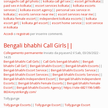
sonagachi call girl photo
||
kolkata call girl sex
||
escort girl kolkata
||
paid sex in kolkata
||
escort services kolkata
||
kolkata escorts
services
||
kolkata escort agency
||
personal sex service in
kolkata
||
escorts service near me
||
escort services near me
||
kolkata female escort
||
independent kolkata escorts
||
kolkata
escort girl
||
kolkata girl escort
||
escort home service
||
scot service
in kolkata
Accedi
o
registrati
per inserire commenti.
Bengali bhabhi Call Girls||
Collegamento permanente
Inviato da
piyasen2
il Sab, 03/26/2022 -
14:35
Bengali bhabhi Call Girls
||
Call Girls bengali bhabhi
||
Bengali
bhabhi Call Girl
||
Bengali bhabhi Escort
||
Bengali bhabhi Escorts
||
Bengali bhabhi Escort Service
||
Bengali bhabhi Escorts Service
||
Bengali bhabhi Escort Services
||
Bengali bhabhi Escorts Services
||
Bengali bhabhi Independent Escort
||
Bengali bhabhi Independent
Escorts
||
Bengali bhabhi Female Escorts
||
Bengali bhabhi Female
Escort
||
Bengali bhabhi Escorts Agency
|
https://site-6821196-5485-
8634.mystrikingly.com/
Tollygunge
Tollygunge Escorts
||
Tollygunge Escort
||
Tollygunge Escort