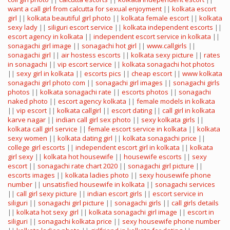
want a call girl from calcutta for sexual enjoyment
||
kolkata escort
girl
||
kolkata beautiful girl photo
||
kolkata female escort
||
kolkata
sexy lady
||
siliguri escort service
||
kolkata independent escorts
||
escort agency in kolkata
||
independent escort service in kolkata
||
sonagachi girl image
||
sonagachi hot girl
||
www.callgirls
||
sonagachi girl
||
air hostess escorts
||
kolkata sexy picture
||
rates
in sonagachi
||
vip escort service
||
kolkata sonagachi hot photos
||
sexy girl in kolkata
||
escorts pics
||
cheap escort
||
www kolkata
sonagachi girl photo com
||
sonagachi girl images
||
sonagachi girls
photos
||
kolkata sonagachi rate
||
escorts photos
||
sonagachi
naked photo
||
escort agency kolkata
||
female models in kolkata
||
vip escort
||
kolkata callgirl
||
escort dating
||
call girl in kolkata
karve nagar
||
indian call girl sex photo
||
sexy kolkata girls
||
kolkata call girl service
||
female escort service in kolkata
||
kolkata
sexy women
||
kolkata dating girl
||
kolkata sonagachi price
||
college girl escorts
||
independent escort girl in kolkata
||
kolkata
girl sexy
||
kolkata hot housewife
||
housewife escorts
||
sexy
escort
||
sonagachi rate chart 2020
||
sonagachi girl picture
||
escorts images
||
kolkata ladies photo
||
sexy housewife phone
number
||
unsatisfied housewife in kolkata
||
sonagachi services
||
call girl sexy picture
||
indian escort girls
||
escort service in
siliguri
||
sonagachi girl picture
||
sonagachi girls
||
call girls details
||
kolkata hot sexy girl
||
kolkata sonagachi girl image
||
escort in
siliguri
||
sonagachi kolkata price
||
sexy housewife phone number