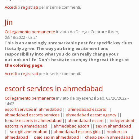
Accedi
o
registrati
per inserire commenti.
Jin
Collegamento permanente
Inviato da
Disegni Colorare
il Ven,
03/18/2022 - 03:21
This is an amazingly unremarkable post for specific key clues.
I totally agree. The way you bring excitement and
responsibility into what you do can really change your
outlook on life. Don't hesitate to enjoy the great things at
the coloring page
.
Accedi
o
registrati
per inserire commenti.
escort services in ahmedabad
Collegamento permanente
Inviato da
piyasen2
il Sab, 03/26/2022 -
14:02
escort services in ahmedabad
||
ahmedabad escorts
||
ahmedabad escorts services
||
ahmedabad escort agency
||
female escorts in ahmedabad
||
ahmedabad escort
||
independent
escorts in ahmedabad
||
ahmedabad escort
||
sex in ahemdabad
||
sex girl ahmedabad
||
ahmedabad escorts girls
||
hookers in
ahmedabad
||
paid sex in ahmedabad
||
cheap sex in ahmedabad