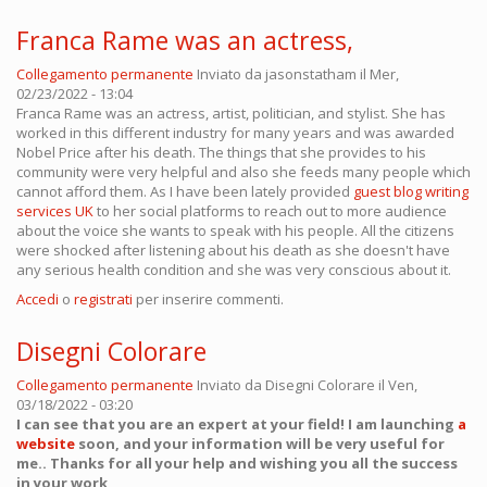
Franca Rame was an actress,
Collegamento permanente
Inviato da
jasonstatham
il Mer,
02/23/2022 - 13:04
Franca Rame was an actress, artist, politician, and stylist. She has
worked in this different industry for many years and was awarded
Nobel Price after his death. The things that she provides to his
community were very helpful and also she feeds many people which
cannot afford them. As I have been lately provided
guest blog writing
services UK
to her social platforms to reach out to more audience
about the voice she wants to speak with his people. All the citizens
were shocked after listening about his death as she doesn't have
any serious health condition and she was very conscious about it.
Accedi
o
registrati
per inserire commenti.
Disegni Colorare
Collegamento permanente
Inviato da
Disegni Colorare
il Ven,
03/18/2022 - 03:20
I can see that you are an expert at your field! I am launching
a
website
soon, and your information will be very useful for
me.. Thanks for all your help and wishing you all the success
in your work