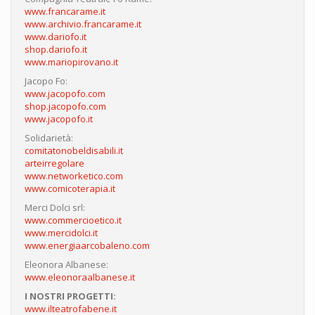
www.francarame.it
www.archivio.francarame.it
www.dariofo.it
shop.dariofo.it
www.mariopirovano.it
Jacopo Fo:
www.jacopofo.com
shop.jacopofo.com
www.jacopofo.it
Solidarietà:
comitatonobeldisabili.it
arteirregolare
www.networketico.com
www.comicoterapia.it
Merci Dolci srl:
www.commercioetico.it
www.mercidolci.it
www.energiaarcobaleno.com
Eleonora Albanese:
www.eleonoraalbanese.it
I NOSTRI PROGETTI:
www.ilteatrofabene.it