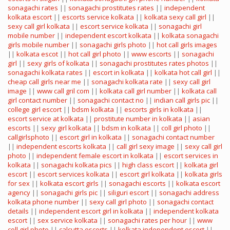
sonagachi rates
||
sonagachi prostitutes rates
||
independent
kolkata escort
||
escorts service kolkata
||
kolkata sexy call girl
||
sexy call girl kolkata
||
escort service kolkata
||
sonagachi girl
mobile number
||
independent escort kolkata
||
kolkata sonagachi
girls mobile number
||
sonagachi girls photo
||
hot call girls images
||
kolkata escot
||
hot call girl photo
||
www escorts
||
sonagachi
girl
||
sexy girls of kolkata
||
sonagachi prostitutes rates photos
||
sonagachi kolkata rates
||
escort in kolkata
||
kolkata hot call girl
||
cheap call girls near me
||
sonagachi kolkata rate
||
sexy call girl
image
||
www call gril com
||
kolkata call girl number
||
kolkata call
girl contact number
||
sonagachi contact no
||
indian call girls pic
||
college girl escort
||
bdsm kolkata
||
escorts girls in kolkata
||
escort service at kolkata
||
prostitute number in kolkata
||
asian
escorts
||
sexy girl kolkata
||
bdsm in kolkata
||
coll girl photo
||
callgirlsphoto
||
escort girl in kolkata
||
sonagachi contact number
||
independent escorts kolkata
||
call girl sexy image
||
sexy call girl
photo
||
independent female escort in kolkata
||
escort services in
kolkata
||
sonagachi kolkata pics
||
high class escort
||
kolkata girl
escort
||
escort services kolkata
||
escort girl kolkata
||
kolkata girls
for sex
||
kolkata escort girls
||
sonagachi escorts
||
kolkata escort
agency
||
sonagachi girls pic
||
siliguri escort
||
sonagachi address
kolkata phone number
||
sexy call girl photo
||
sonagachi contact
details
||
independent escort girl in kolkata
||
independent kolkata
escort
||
sex service kolkata
||
sonagachi rates per hour
||
www
coll girl photo
||
calcutta escorts
||
kolkata independent escort
||