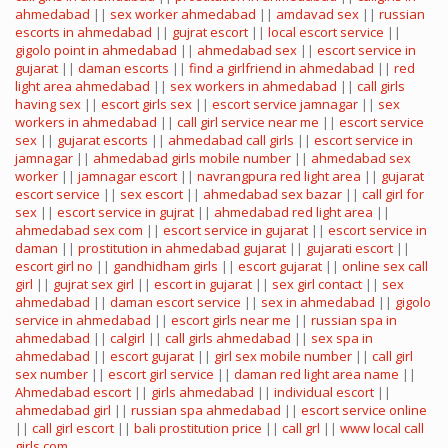
ahmedabad
||
sex worker ahmedabad
||
amdavad sex
||
russian
escorts in ahmedabad
||
gujrat escort
||
local escort service
||
gigolo point in ahmedabad
||
ahmedabad sex
||
escort service in
gujarat
||
daman escorts
||
find a girlfriend in ahmedabad
||
red
light area ahmedabad
||
sex workers in ahmedabad
||
call girls
having sex
||
escort girls sex
||
escort service jamnagar
||
sex
workers in ahmedabad
||
call girl service near me
||
escort service
sex
||
gujarat escorts
||
ahmedabad call girls
||
escort service in
jamnagar
||
ahmedabad girls mobile number
||
ahmedabad sex
worker
||
jamnagar escort
||
navrangpura red light area
||
gujarat
escort service
||
sex escort
||
ahmedabad sex bazar
||
call girl for
sex
||
escort service in gujrat
||
ahmedabad red light area
||
ahmedabad sex com
||
escort service in gujarat
||
escort service in
daman
||
prostitution in ahmedabad gujarat
||
gujarati escort
||
escort girl no
||
gandhidham girls
||
escort gujarat
||
online sex call
girl
||
gujrat sex girl
||
escort in gujarat
||
sex girl contact
||
sex
ahmedabad
||
daman escort service
||
sex in ahmedabad
||
gigolo
service in ahmedabad
||
escort girls near me
||
russian spa in
ahmedabad
||
calgirl
||
call girls ahmedabad
||
sex spa in
ahmedabad
||
escort gujarat
||
girl sex mobile number
||
call girl
sex number
||
escort girl service
||
daman red light area name
||
Ahmedabad escort
||
girls ahmedabad
||
individual escort
||
ahmedabad girl
||
russian spa ahmedabad
||
escort service online
||
call girl escort
||
bali prostitution price
||
call grl
||
www local call
girls com