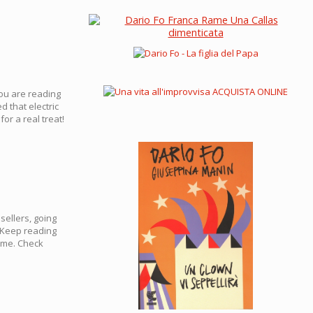
 you are reading
 that electric
or a real treat!
sellers, going
 Keep reading
home. Check