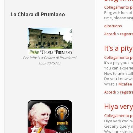
Collegamento 
Blog with lots o
La Chiara di Prumiano
time, please visi
directions
Accedi
o
registra
It’s a pi
Collegamento 
Per info: "La Chiara di Prumiano"
It’s a pity you 
055-8075727
You can experi
How to uninstal
Do you know wh
What is
Mcafee 
Accedi
o
registra
Hiya very
Collegamento 
Hiya very cool w
Get any query i
What are steps