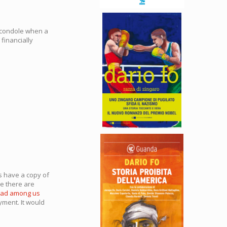
o condole when a
 financially
ys have a copy of
se there are
oad among us
yment. It would