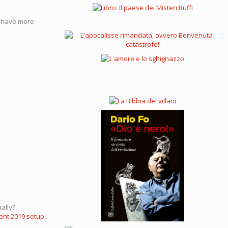
ou have more
nally?
ent 2019 setup
.