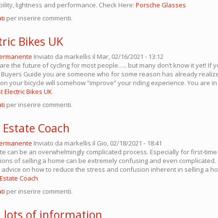
bility, lightness and performance. Check Here:
Porsche Glasses
ti
per inserire commenti.
tric Bikes UK
permanente
Inviato da
markellis
il Mar, 02/16/2021 - 13:12
s are the future of cycling for most people….. but many don’t know it yet! If
ike Buyers Guide you are someone who for some reason has already realized
n your bicycle will somehow “improve” your riding experience. You are in f
t Electric Bikes UK
ti
per inserire commenti.
l Estate Coach
permanente
Inviato da
markellis
il Gio, 02/18/2021 - 18:41
ate can be an overwhelmingly complicated process. Especially for first-time 
ions of selling a home can be extremely confusing and even complicated.
 advice on how to reduce the stress and confusion inherent in selling a 
 Estate Coach
ti
per inserire commenti.
 lots of information