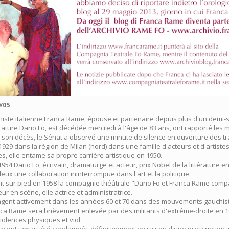
/05
iniste italienne Franca Rame, épouse et partenaire depuis plus d'un demi-s
érature Dario Fo, est décédée mercredi à l'âge de 83 ans, ont rapporté les 
e son décès, le Sénat a observé une minute de silence en ouverture des t
t 1929 dans la région de Milan (nord) dans une famille d'acteurs et d'artistes
s, elle entame sa propre carrière artistique en 1950.
954 Dario Fo, écrivain, dramaturge et acteur, prix Nobel de la littérature 
deux une collaboration ininterrompue dans l'art et la politique.
t sur pied en 1958 la compagnie théâtrale "Dario Fo et Franca Rame compan
eur en scène, elle actrice et administratrice.
agent activement dans les années 60 et 70 dans des mouvements gauchist
nca Rame sera brièvement enlevée par des militants d'extrême-droite en 1
iolences physiques et viol.
n'ont jamais été condamnés définitivement en raison d'une prescription 