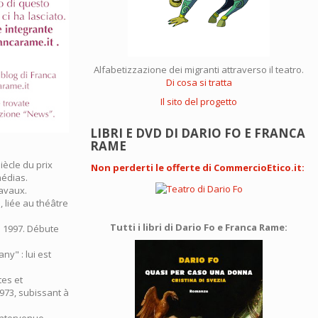
Alfabetizzazione dei migranti attraverso il teatro.
Di cosa si tratta
Il sito del progetto
LIBRI E DVD DI DARIO FO E FRANCA
RAME
iècle du prix
Non perderti le offerte di CommercioEtico.it
:
médias.
ravaux.
, liée au théâtre
Tutti i libri di Dario Fo e Franca Rame:
en 1997. Débute
y" : lui est
es et
973, subissant à
intervenue