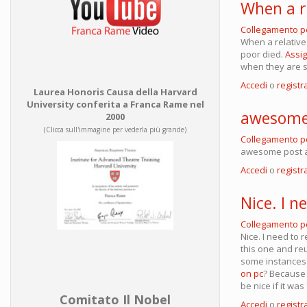
When a r
Collegamento 
When a relative
poor died.
Assig
when they are s
Accedi
o
registra
Laurea Honoris Causa della Harvard
University conferita a Franca Rame nel
awesome 
2000
(Clicca sull'immagine per vederla più grande)
Collegamento 
awesome post 
Accedi
o
registra
Nice. I n
Collegamento 
Nice. I need to 
this one and reu
some instances w
on pc
? Because 
be nice if it was
Comitato Il Nobel
Accedi
o
registra