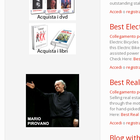
outstanding sta
Accedi
o
registra
Best Elec
Collegamento 
Electric Bicycle
this Electric B
assisted power o
Check Here:
Bes
Accedi
o
registra
Best Rea
Collegamento 
Selling real est
through the mot
for hand-picked
Here:
Best Real
Accedi
o
registra
Blog with