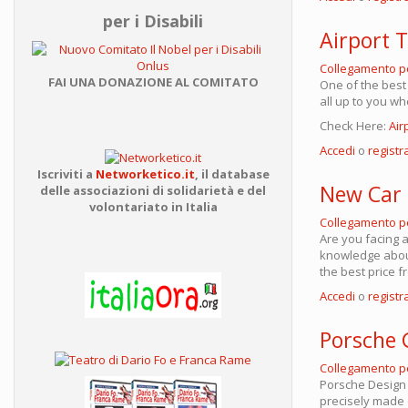
per i Disabili
Airport T
Collegamento 
FAI UNA DONAZIONE AL COMITATO
One of the best 
all up to you wh
Check Here:
Air
Accedi
o
registra
Iscriviti a
Networketico.it
,
il database
New Car 
delle associazioni
di solidarietà e del
volontariato in Italia
Collegamento 
Are you facing 
knowledge about 
the best price 
Accedi
o
registra
Porsche 
Collegamento 
Porsche Design 
precisely made o