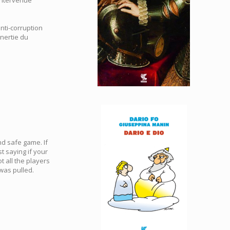
anti-corruption
inertie du
and safe game. If
st saying if your
t all the players
 was pulled.