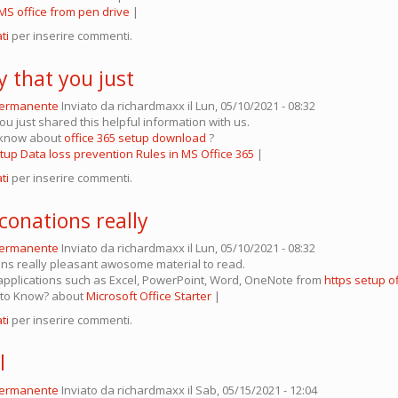
 MS office from pen drive
|
ti
per inserire commenti.
y that you just
permanente
Inviato da
richardmaxx
il Lun, 05/10/2021 - 08:32
ou just shared this helpful information with us.
 know about
office 365 setup download
?
tup Data loss prevention Rules in MS Office 365
|
ti
per inserire commenti.
 conations really
permanente
Inviato da
richardmaxx
il Lun, 05/10/2021 - 08:32
ions really pleasant awosome material to read.
applications such as Excel, PowerPoint, Word, OneNote from
https setup o
to Know? about
Microsoft Office Starter
|
ti
per inserire commenti.
l
permanente
Inviato da
richardmaxx
il Sab, 05/15/2021 - 12:04