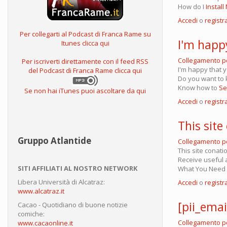
How do I
Install
Accedi
o
registra
Per collegarti al Podcast di Franca Rame su
I'm happ
Itunes clicca qui
Collegamento 
Per iscriverti direttamente con il feed RSS
I'm happy that y
del Podcast di Franca Rame clicca qui
Do you want to
Know how to
Se
Se non hai iTunes puoi ascoltare da qui
Accedi
o
registra
This site
Gruppo Atlantide
Collegamento 
This site conat
Receive useful 
SITI AFFILIATI AL NOSTRO NETWORK
What You Need 
Libera Università di Alcatraz:
Accedi
o
registra
www.alcatraz.it
[pii_emai
Cacao - Quotidiano di buone notizie
comiche:
Collegamento 
www.cacaonline.it