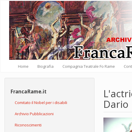
Salta al contenuto principale
Home
Biografia
Compagnia Teatrale Fo Rame
Cont
L'act
FrancaRame.it
Dario 
Comitato il Nobel per i disabili
Archivio Pubblicazioni
Riconoscimenti