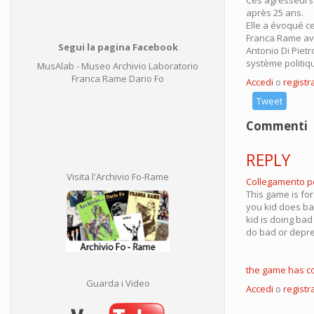
après 25 ans.
Elle a évoqué ce
Franca Rame avai
Segui la pagina Facebook
Antonio Di Pietr
système politiqu
MusAlab - Museo Archivio Laboratorio
Franca Rame Dario Fo
Accedi
o
registra
Tweet
Commenti
REPLY
Visita l'Archivio Fo-Rame
Collegamento 
This game is for
you kid does bad
kid is doing bad
do bad or depres
the game has c
Guarda i Video
Accedi
o
registra