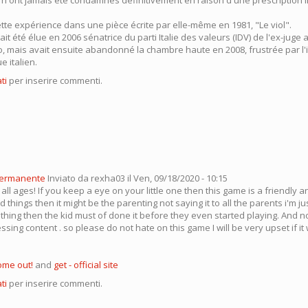
tte expérience dans une pièce écrite par elle-même en 1981, "Le viol".
t été élue en 2006 sénatrice du parti Italie des valeurs (IDV) de l'ex-juge 
o, mais avait ensuite abandonné la chambre haute en 2008, frustrée par l'
e italien.
ti
per inserire commenti.
permanente
Inviato da
rexha03
il Ven, 09/18/2020 - 10:15
 all ages! If you keep a eye on your little one then this game is a friendly 
 things then it might be the parenting not saying it to all the parents i'm ju
 thing then the kid must of done it before they even started playing. And no
sing content . so please do not hate on this game I will be very upset if it
ome out!
and
get - official site
ti
per inserire commenti.