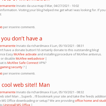
permanente
Inviato da
usa map
il Mar, 04/27/2021 - 10:02
f information. Visiting your blog helped me get what I was looking for. If y
t:
ti
per inserire commenti.
ty you don’t have a
permanente
Inviato da
richardmaxx
il Lun, 05/10/2021 - 08:31
don’t have a donate button! I’d certainly donate to this outstanding blog!
ence Easy
McAfee activate
and installing procedure of McAfee antivirus.
l or disable
McAfee webadvisor
|
at is
McAfee Safe Connect
VPN?
gaming security
? |
ti
per inserire commenti.
 cool web site!! Man
permanente
Inviato da
richardmaxx
il Lun, 05/10/2021 - 08:32
eb site!! Man ...Superb .. I’ll bookmark your site and take the feeds additio
n MS Office downloading or setup? We are providing
office home and stud
 to
Uninstall MS Office
|