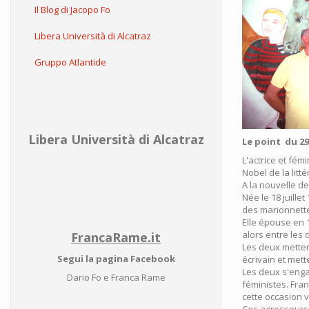
Il Blog di Jacopo Fo
Libera Università di Alcatraz
Gruppo Atlantide
Libera Università di Alcatraz
Le point du 29
L'actrice et fém
Nobel de la litt
A la nouvelle d
Née le 18 juille
des marionnette
Elle épouse en 1
alors entre les 
FrancaRame.it
Les deux metten
Segui la pagina Facebook
écrivain et mett
Les deux s'eng
Dario Fo e Franca Rame
féministes. Fra
cette occasion v
Ces agresseurs 