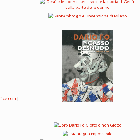
ffice com
|