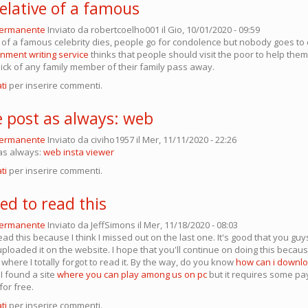
elative of a famous
permanente
Inviato da
robertcoelho001
il Gio, 10/01/2020 - 09:59
 of a famous celebrity dies, people go for condolence but nobody goes t
nment writing service
thinks that people should visit the poor to help them
ick of any family member of their family pass away.
ti
per inserire commenti.
post as always: web
permanente
Inviato da
civiho1957
il Mer, 11/11/2020 - 22:26
as always:
web insta viewer
ti
per inserire commenti.
eed to read this
permanente
Inviato da
JeffSimons
il Mer, 11/18/2020 - 08:03
read this because I think I missed out on the last one. It's good that you gu
ploaded it on the website. I hope that you'll continue on doing this becau
here I totally forgot to read it. By the way, do you know
how can i downl
I found a site
where you can play among us on pc
but it requires some pa
 for free.
ti
per inserire commenti.