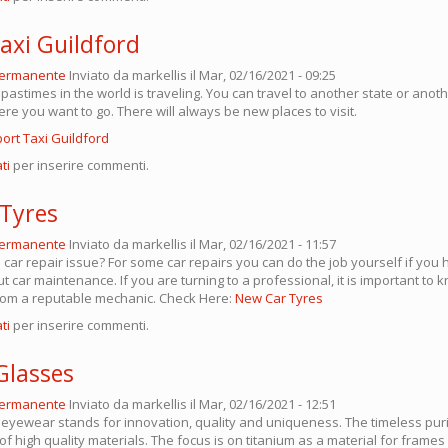
axi Guildford
permanente
Inviato da
markellis
il Mar, 02/16/2021 - 09:25
pastimes in the world is traveling. You can travel to another state or anothe
ere you want to go. There will always be new places to visit.
port Taxi Guildford
ti
per inserire commenti.
Tyres
permanente
Inviato da
markellis
il Mar, 02/16/2021 - 11:57
a car repair issue? For some car repairs you can do the job yourself if yo
car maintenance. If you are turning to a professional, it is important to 
from a reputable mechanic. Check Here:
New Car Tyres
ti
per inserire commenti.
Glasses
permanente
Inviato da
markellis
il Mar, 02/16/2021 - 12:51
eyewear stands for innovation, quality and uniqueness. The timeless purist
f high quality materials. The focus is on titanium as a material for frames