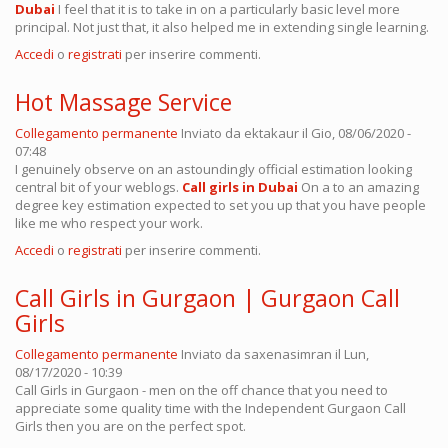
Dubai
I feel that it is to take in on a particularly basic level more
principal. Not just that, it also helped me in extending single learning.
Accedi
o
registrati
per inserire commenti.
Hot Massage Service
Collegamento permanente
Inviato da
ektakaur
il Gio, 08/06/2020 -
07:48
I genuinely observe on an astoundingly official estimation looking
central bit of your weblogs.
Call girls in Dubai
On a to an amazing
degree key estimation expected to set you up that you have people
like me who respect your work.
Accedi
o
registrati
per inserire commenti.
Call Girls in Gurgaon | Gurgaon Call
Girls
Collegamento permanente
Inviato da
saxenasimran
il Lun,
08/17/2020 - 10:39
Call Girls in Gurgaon - men on the off chance that you need to
appreciate some quality time with the Independent Gurgaon Call
Girls then you are on the perfect spot.