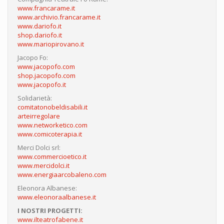
www.francarame.it
www.archivio.francarame.it
www.dariofo.it
shop.dariofo.it
www.mariopirovano.it
Jacopo Fo:
www.jacopofo.com
shop.jacopofo.com
www.jacopofo.it
Solidarietà:
comitatonobeldisabili.it
arteirregolare
www.networketico.com
www.comicoterapia.it
Merci Dolci srl:
www.commercioetico.it
www.mercidolci.it
www.energiaarcobaleno.com
Eleonora Albanese:
www.eleonoraalbanese.it
I NOSTRI PROGETTI:
www.ilteatrofabene.it