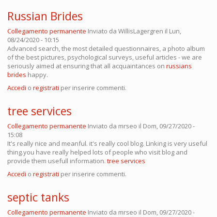
Russian Brides
Collegamento permanente
Inviato da
WillisLagergren
il Lun,
08/24/2020 - 10:15
Advanced search, the most detailed questionnaires, a photo album
of the best pictures, psychological surveys, useful articles - we are
seriously aimed at ensuring that all acquaintances on
russians
brides
happy.
Accedi
o
registrati
per inserire commenti.
tree services
Collegamento permanente
Inviato da
mrseo
il Dom, 09/27/2020 -
15:08
It's really nice and meanful. it's really cool blog. Linking is very useful
thing.you have really helped lots of people who visit blog and
provide them usefull information.
tree services
Accedi
o
registrati
per inserire commenti.
septic tanks
Collegamento permanente
Inviato da
mrseo
il Dom, 09/27/2020 -