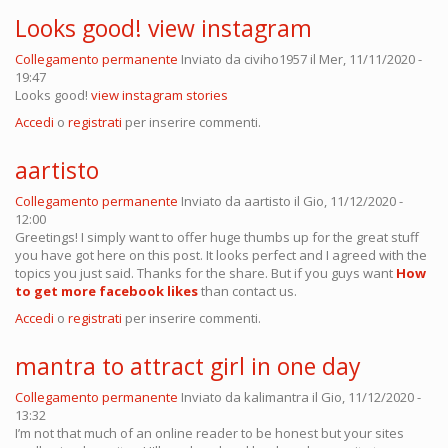
Looks good! view instagram
Collegamento permanente
Inviato da
civiho1957
il Mer, 11/11/2020 -
19:47
Looks good!
view instagram stories
Accedi
o
registrati
per inserire commenti.
aartisto
Collegamento permanente
Inviato da
aartisto
il Gio, 11/12/2020 -
12:00
Greetings! I simply want to offer huge thumbs up for the great stuff
you have got here on this post. It looks perfect and I agreed with the
topics you just said. Thanks for the share. But if you guys want
How
to get more facebook likes
than contact us.
Accedi
o
registrati
per inserire commenti.
mantra to attract girl in one day
Collegamento permanente
Inviato da
kalimantra
il Gio, 11/12/2020 -
13:32
I’m not that much of an online reader to be honest but your sites