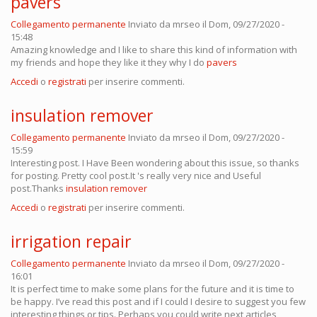
pavers
Collegamento permanente
Inviato da
mrseo
il Dom, 09/27/2020 -
15:48
Amazing knowledge and I like to share this kind of information with
my friends and hope they like it they why I do
pavers
Accedi
o
registrati
per inserire commenti.
insulation remover
Collegamento permanente
Inviato da
mrseo
il Dom, 09/27/2020 -
15:59
Interesting post. I Have Been wondering about this issue, so thanks
for posting. Pretty cool post.It 's really very nice and Useful
post.Thanks
insulation remover
Accedi
o
registrati
per inserire commenti.
irrigation repair
Collegamento permanente
Inviato da
mrseo
il Dom, 09/27/2020 -
16:01
It is perfect time to make some plans for the future and it is time to
be happy. I’ve read this post and if I could I desire to suggest you few
interesting things or tips. Perhaps you could write next articles