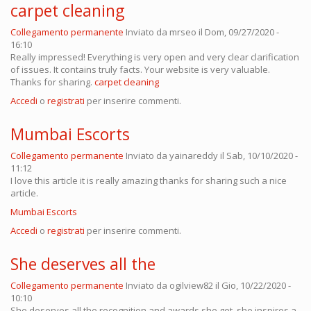
carpet cleaning
Collegamento permanente
Inviato da
mrseo
il Dom, 09/27/2020 -
16:10
Really impressed! Everything is very open and very clear clarification
of issues. It contains truly facts. Your website is very valuable.
Thanks for sharing.
carpet cleaning
Accedi
o
registrati
per inserire commenti.
Mumbai Escorts
Collegamento permanente
Inviato da
yainareddy
il Sab, 10/10/2020 -
11:12
I love this article it is really amazing thanks for sharing such a nice
article.
Mumbai Escorts
Accedi
o
registrati
per inserire commenti.
She deserves all the
Collegamento permanente
Inviato da
ogilview82
il Gio, 10/22/2020 -
10:10
She deserves all the recognition and awards she get, she inspires a