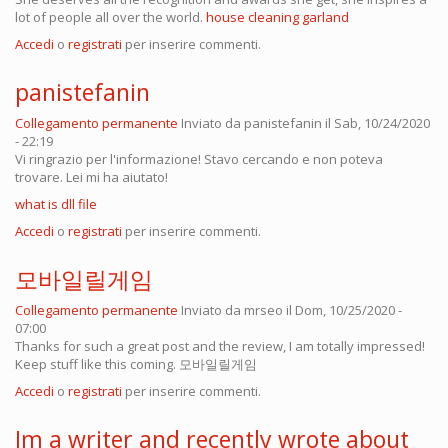
lot of people all over the world.
house cleaning garland
Accedi
o
registrati
per inserire commenti.
panistefanin
Collegamento permanente
Inviato da
panistefanin
il Sab, 10/24/2020
- 22:19
Vi ringrazio per l'informazione! Stavo cercando e non poteva
trovare. Lei mi ha aiutato!
what is dll file
Accedi
o
registrati
per inserire commenti.
모바일릴게임
Collegamento permanente
Inviato da
mrseo
il Dom, 10/25/2020 -
07:00
Thanks for such a great post and the review, I am totally impressed!
Keep stuff like this coming.
모바일릴게임
Accedi
o
registrati
per inserire commenti.
Im a writer and recently wrote about