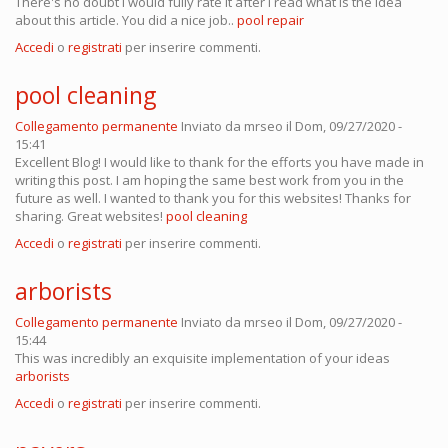
There's no doubt i would fully rate it after i read what is the idea
about this article. You did a nice job..
pool repair
Accedi
o
registrati
per inserire commenti.
pool cleaning
Collegamento permanente
Inviato da
mrseo
il Dom, 09/27/2020 -
15:41
Excellent Blog! I would like to thank for the efforts you have made in
writing this post. I am hoping the same best work from you in the
future as well. I wanted to thank you for this websites! Thanks for
sharing. Great websites!
pool cleaning
Accedi
o
registrati
per inserire commenti.
arborists
Collegamento permanente
Inviato da
mrseo
il Dom, 09/27/2020 -
15:44
This was incredibly an exquisite implementation of your ideas
arborists
Accedi
o
registrati
per inserire commenti.