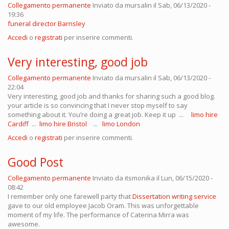
Collegamento permanente
Inviato da
mursalin
il Sab, 06/13/2020 -
19:36
funeral director Barnsley
Accedi
o
registrati
per inserire commenti.
Very interesting, good job
Collegamento permanente
Inviato da
mursalin
il Sab, 06/13/2020 -
22:04
Very interesting, good job and thanks for sharing such a good blog.
your article is so convincing that I never stop myself to say
something about it. You’re doing a great job. Keep it up ...
limo hire
Cardiff
...
limo hire Bristol
...
limo London
Accedi
o
registrati
per inserire commenti.
Good Post
Collegamento permanente
Inviato da
itsmonika
il Lun, 06/15/2020 -
08:42
I remember only one farewell party that
Dissertation writing service
gave to our old employee Jacob Oram. This was unforgettable
moment of my life. The performance of Caterina Mirra was
awesome.