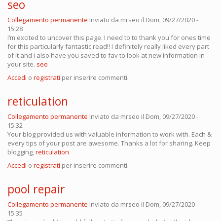
seo
Collegamento permanente
Inviato da
mrseo
il Dom, 09/27/2020 -
15:28
I’m excited to uncover this page. I need to to thank you for ones time
for this particularly fantastic read!! I definitely really liked every part
of it and i also have you saved to fav to look at new information in
your site.
seo
Accedi
o
registrati
per inserire commenti.
reticulation
Collegamento permanente
Inviato da
mrseo
il Dom, 09/27/2020 -
15:32
Your blog provided us with valuable information to work with. Each &
every tips of your post are awesome. Thanks a lot for sharing. Keep
blogging,
reticulation
Accedi
o
registrati
per inserire commenti.
pool repair
Collegamento permanente
Inviato da
mrseo
il Dom, 09/27/2020 -
15:35