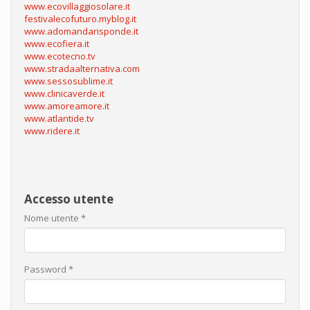
www.ecovillaggiosolare.it
festivalecofuturo.myblog.it
www.adomandarisponde.it
www.ecofiera.it
www.ecotecno.tv
www.stradaalternativa.com
www.sessosublime.it
www.clinicaverde.it
www.amoreamore.it
www.atlantide.tv
www.ridere.it
Accesso utente
Nome utente
*
Password
*