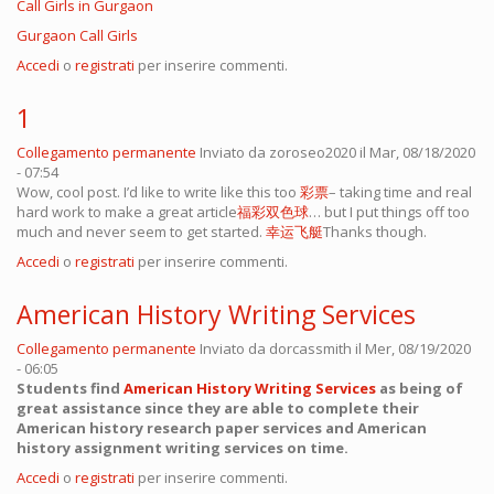
Call Girls in Gurgaon
Gurgaon Call Girls
Accedi
o
registrati
per inserire commenti.
1
Collegamento permanente
Inviato da
zoroseo2020
il Mar, 08/18/2020
- 07:54
Wow, cool post. I’d like to write like this too
彩票
– taking time and real
hard work to make a great article
福彩双色球
… but I put things off too
much and never seem to get started.
幸运飞艇
Thanks though.
Accedi
o
registrati
per inserire commenti.
American History Writing Services
Collegamento permanente
Inviato da
dorcassmith
il Mer, 08/19/2020
- 06:05
Students find
American History Writing Services
as being of
great assistance since they are able to complete their
American history research paper services and American
history assignment writing services on time.
Accedi
o
registrati
per inserire commenti.