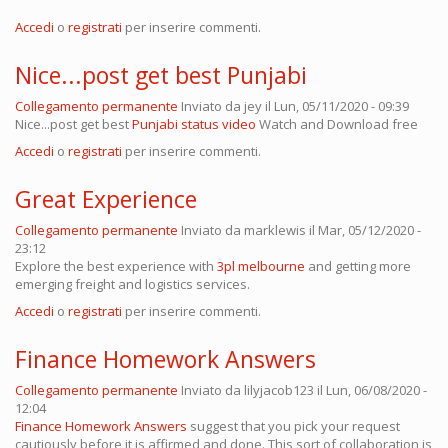
Accedi
o
registrati
per inserire commenti.
Nice...post get best Punjabi
Collegamento permanente
Inviato da
jey
il Lun, 05/11/2020 - 09:39
Nice...post get best
Punjabi status video
Watch and Download free
Accedi
o
registrati
per inserire commenti.
Great Experience
Collegamento permanente
Inviato da
marklewis
il Mar, 05/12/2020 -
23:12
Explore the best experience with
3pl melbourne
and getting more
emerging freight and logistics services.
Accedi
o
registrati
per inserire commenti.
Finance Homework Answers
Collegamento permanente
Inviato da
lilyjacob123
il Lun, 06/08/2020 -
12:04
Finance Homework Answers
suggest that you pick your request
cautiously before it is affirmed and done. This sort of collaboration is