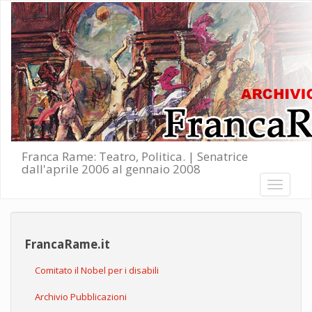
Salta al contenuto principale
Franca Rame: Teatro, Politica. | Senatrice
dall'aprile 2006 al gennaio 2008
Toggle
navigati
FrancaRame.it
Comitato il Nobel per i disabili
Archivio Pubblicazioni