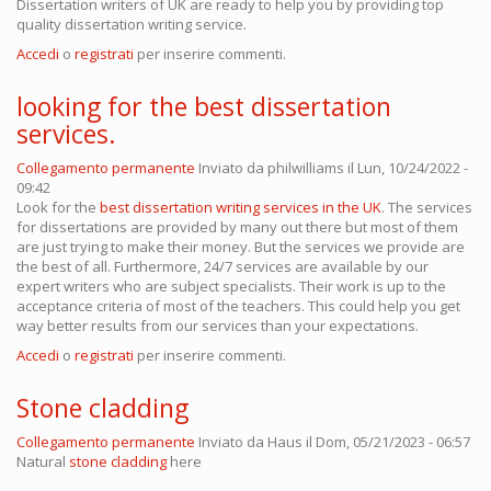
Dissertation writers of UK are ready to help you by providing top
quality dissertation writing service.
Accedi
o
registrati
per inserire commenti.
looking for the best dissertation
services.
Collegamento permanente
Inviato da
philwilliams
il Lun, 10/24/2022 -
09:42
Look for the
best dissertation writing services in the UK
. The services
for dissertations are provided by many out there but most of them
are just trying to make their money. But the services we provide are
the best of all. Furthermore, 24/7 services are available by our
expert writers who are subject specialists. Their work is up to the
acceptance criteria of most of the teachers. This could help you get
way better results from our services than your expectations.
Accedi
o
registrati
per inserire commenti.
Stone cladding
Collegamento permanente
Inviato da
Haus
il Dom, 05/21/2023 - 06:57
Natural
stone cladding
here