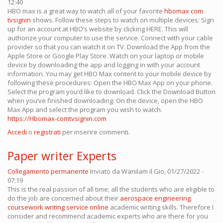
12:40
HBO max is a great way to watch all of your favorite
hbomax com
tvsignin
shows. Follow these steps to watch on multiple devices: Sign
up for an account at HBO’s website by clicking HERE. This will
authorize your computer to use the service. Connect with your cable
provider so that you can watch it on TV. Download the App from the
Apple Store or Google Play Store. Watch on your laptop or mobile
device by downloading the app and logging in with your account
information. You may get HBO Max content to your mobile device by
following these procedures: Open the HBO Max App on your phone.
Select the program you’d like to download. Click the Download Button
when you’ve finished downloading. On the device, open the HBO
Max App and select the program you wish to watch.
https://Hbomax-comtvsignin.com
Accedi
o
registrati
per inserire commenti.
Paper writer Experts
Collegamento permanente
Inviato da
Wanilam
il Gio, 01/27/2022 -
07:19
This is the real passion of all time; all the students who are eligible to
do the job are concerned about their
aerospace engineering
coursework writing service online
academic writing skills. Therefore I
consider and recommend academic experts who are there for you