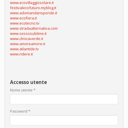
www.ecovillaggiosolare.it
festivalecofuturo.myblog.it
www.adomandarisponde.it
www.ecofiera.it
www.ecotecno.tv
www.stradaalternativa.com
www.sessosublime.it
www.clinicaverde.it
www.amoreamore.it
www.atlantide.tv
www.ridere.it
Accesso utente
Nome utente
*
Password
*