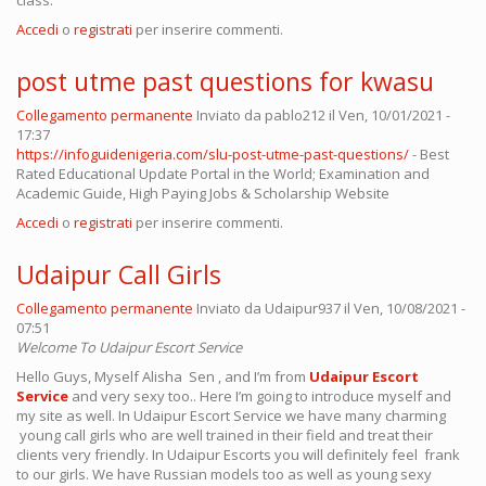
class.
Accedi
o
registrati
per inserire commenti.
post utme past questions for kwasu
Collegamento permanente
Inviato da
pablo212
il Ven, 10/01/2021 -
17:37
https://infoguidenigeria.com/slu-post-utme-past-questions/
- Best
Rated Educational Update Portal in the World; Examination and
Academic Guide, High Paying Jobs & Scholarship Website
Accedi
o
registrati
per inserire commenti.
Udaipur Call Girls
Collegamento permanente
Inviato da
Udaipur937
il Ven, 10/08/2021 -
07:51
Welcome To Udaipur Escort Service
Hello Guys, Myself Alisha Sen , and I’m from
Udaipur Escort
Service
and very sexy too.. Here I’m going to introduce myself and
my site as well. In Udaipur Escort Service we have many charming
young call girls who are well trained in their field and treat their
clients very friendly. In Udaipur Escorts you will definitely feel frank
to our girls. We have Russian models too as well as young sexy