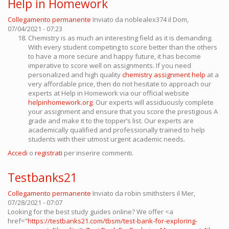
Help in Homework
Collegamento permanente
Inviato da
noblealex374
il Dom,
07/04/2021 - 07:23
Chemistry is as much an interesting field as it is demanding.
With every student competing to score better than the others
to have a more secure and happy future, it has become
imperative to score well on assignments. If you need
personalized and high quality
chemistry assignment help
at a
very affordable price, then do not hesitate to approach our
experts at Help in Homework via our official website
helpinhomework.org
. Our experts will assiduously complete
your assignment and ensure that you score the prestigious A
grade and make it to the topper’s list. Our experts are
academically qualified and professionally trained to help
students with their utmost urgent academic needs.
Accedi
o
registrati
per inserire commenti.
Testbanks21
Collegamento permanente
Inviato da
robin smithsters
il Mer,
07/28/2021 - 07:07
Looking for the best study guides online? We offer <a
href="
https://testbanks21.com/tbsm/test-bank-for-exploring-