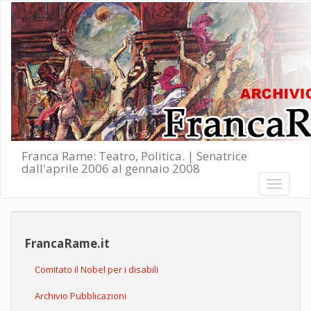
Salta al contenuto principale
Franca Rame: Teatro, Politica. | Senatrice
dall'aprile 2006 al gennaio 2008
Toggle
navigati
FrancaRame.it
Comitato il Nobel per i disabili
Archivio Pubblicazioni