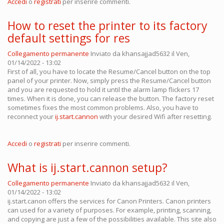
Accedi
o
registrati
per inserire commenti.
How to reset the printer to its factory
default settings for res
Collegamento permanente
Inviato da
khansajjad5632
il Ven,
01/14/2022 - 13:02
First of all, you have to locate the Resume/Cancel button on the top
panel of your printer. Now, simply press the Resume/Cancel button
and you are requested to hold it until the alarm lamp flickers 17
times. When it is done, you can release the button. The factory reset
sometimes fixes the most common problems. Also, you have to
reconnect your
ij.start.cannon
with your desired Wifi after resetting.
Accedi
o
registrati
per inserire commenti.
What is ij.start.cannon setup?
Collegamento permanente
Inviato da
khansajjad5632
il Ven,
01/14/2022 - 13:02
ij.start.canon offers the services for Canon Printers. Canon printers
can used for a variety of purposes. For example, printing, scanning,
and copying are just a few of the possibilities available. This site also