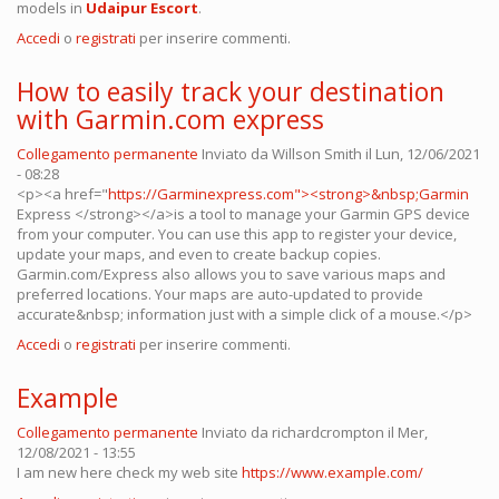
models in
Udaipur Escort
.
Accedi
o
registrati
per inserire commenti.
How to easily track your destination
with Garmin.com express
Collegamento permanente
Inviato da
Willson Smith
il Lun, 12/06/2021
- 08:28
<p><a href="
https://Garminexpress.com"><strong>&nbsp;Garmin
Express </strong></a>is a tool to manage your Garmin GPS device
from your computer. You can use this app to register your device,
update your maps, and even to create backup copies.
Garmin.com/Express also allows you to save various maps and
preferred locations. Your maps are auto-updated to provide
accurate&nbsp; information just with a simple click of a mouse.</p>
Accedi
o
registrati
per inserire commenti.
Example
Collegamento permanente
Inviato da
richardcrompton
il Mer,
12/08/2021 - 13:55
I am new here check my web site
https://www.example.com/