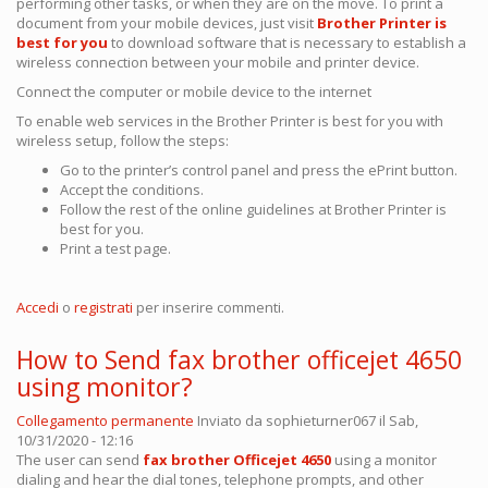
performing other tasks, or when they are on the move. To print a
document from your mobile devices, just visit
Brother Printer is
best for you
to download software that is necessary to establish a
wireless connection between your mobile and printer device.
Connect the computer or mobile device to the internet
To enable web services in the Brother Printer is best for you with
wireless setup, follow the steps:
Go to the printer’s control panel and press the ePrint button.
Accept the conditions.
Follow the rest of the online guidelines at Brother Printer is
best for you​​.
Print a test page.
Accedi
o
registrati
per inserire commenti.
How to Send fax brother officejet 4650
using monitor?
Collegamento permanente
Inviato da
sophieturner067
il Sab,
10/31/2020 - 12:16
The user can send
fax brother Officejet 4650
using a monitor
dialing and hear the dial tones, telephone prompts, and other