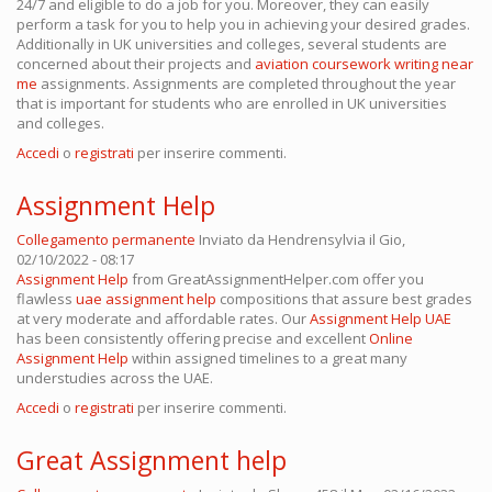
24/7 and eligible to do a job for you. Moreover, they can easily
perform a task for you to help you in achieving your desired grades.
Additionally in UK universities and colleges, several students are
concerned about their projects and
aviation coursework writing near
me
assignments. Assignments are completed throughout the year
that is important for students who are enrolled in UK universities
and colleges.
Accedi
o
registrati
per inserire commenti.
Assignment Help
Collegamento permanente
Inviato da
Hendrensylvia
il Gio,
02/10/2022 - 08:17
Assignment Help
from GreatAssignmentHelper.com offer you
flawless
uae assignment help
compositions that assure best grades
at very moderate and affordable rates. Our
Assignment Help UAE
has been consistently offering precise and excellent
Online
Assignment Help
within assigned timelines to a great many
understudies across the UAE.
Accedi
o
registrati
per inserire commenti.
Great Assignment help