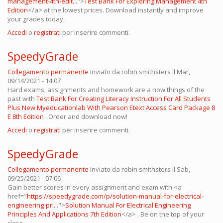
management-4th-edit...
">
Test Bank For Exploring Management 4th
Edition
</a> at the lowest prices. Download instantly and improve
your grades today.
Accedi
o
registrati
per inserire commenti.
SpeedyGrade
Collegamento permanente
Inviato da
robin smithsters
il Mar,
09/14/2021 - 14:07
Hard exams, assignments and homework are a now things of the
past with
Test Bank For Creating Literacy Instruction For All Students
Plus New Myeducationlab With Pearson Etext Access Card Package 8
E 8th Edition
. Order and download now!
Accedi
o
registrati
per inserire commenti.
SpeedyGrade
Collegamento permanente
Inviato da
robin smithsters
il Sab,
09/25/2021 - 07:06
Gain better scores in every assignment and exam with <a
href="
https://speedygrade.com/p/solution-manual-for-electrical-
engineering-pri...
">
Solution Manual For Electrical Engineering
Principles And Applications 7th Edition
</a> . Be on the top of your