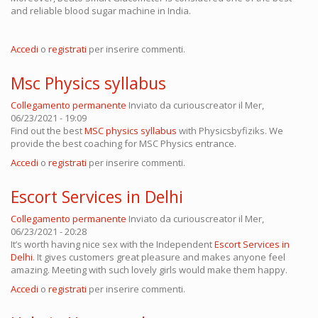
and reliable blood sugar machine in India.
Accedi
o
registrati
per inserire commenti.
Msc Physics syllabus
Collegamento permanente
Inviato da
curiouscreator
il Mer,
06/23/2021 - 19:09
Find out the best
MSC physics syllabus
with Physicsbyfiziks. We
provide the best coaching for MSC Physics entrance.
Accedi
o
registrati
per inserire commenti.
Escort Services in Delhi
Collegamento permanente
Inviato da
curiouscreator
il Mer,
06/23/2021 - 20:28
It’s worth having nice sex with the Independent
Escort Services in
Delhi
. It gives customers great pleasure and makes anyone feel
amazing. Meeting with such lovely girls would make them happy.
Accedi
o
registrati
per inserire commenti.