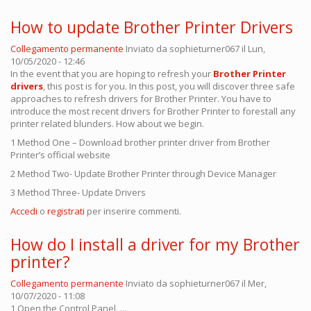
How to update Brother Printer Drivers
Collegamento permanente
Inviato da
sophieturner067
il Lun,
10/05/2020 - 12:46
In the event that you are hoping to refresh your
Brother Printer
drivers
​, this post is for you. In this post, you will discover three safe
approaches to refresh drivers for Brother Printer. You have to
introduce the most recent drivers for Brother Printer to forestall any
printer related blunders. How about we begin.
1 Method One – Download brother printer driver from Brother
Printer’s official website
2 Method Two- Update Brother Printer through Device Manager
3 Method Three- Update Drivers
Accedi
o
registrati
per inserire commenti.
How do I install a driver for my Brother
printer?
Collegamento permanente
Inviato da
sophieturner067
il Mer,
10/07/2020 - 11:08
1 Open the Control Panel. ...