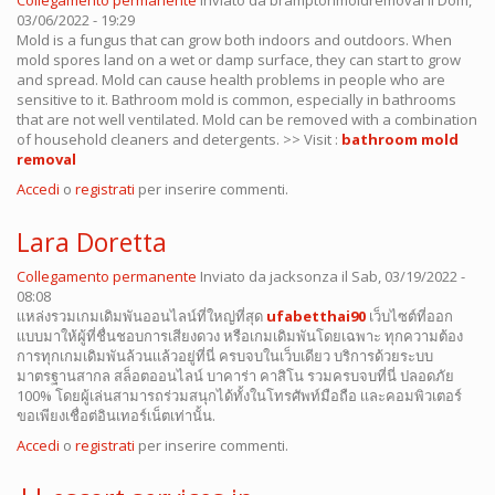
Collegamento permanente
Inviato da
bramptonmoldremoval
il Dom,
03/06/2022 - 19:29
Mold is a fungus that can grow both indoors and outdoors. When
mold spores land on a wet or damp surface, they can start to grow
and spread. Mold can cause health problems in people who are
sensitive to it. Bathroom mold is common, especially in bathrooms
that are not well ventilated. Mold can be removed with a combination
of household cleaners and detergents. >> Visit :
bathroom mold
removal
Accedi
o
registrati
per inserire commenti.
Lara Doretta
Collegamento permanente
Inviato da
jacksonza
il Sab, 03/19/2022 -
08:08
เเหล่งรวมเกมเดิมพันออนไลน์ที่ใหญ่ที่สุด
ufabetthai90
เว็บไซต์ที่ออก
เเบบมาให้ผู้ที่ชื่นชอบการเสียงดวง หรือเกมเดิมพันโดยเฉพาะ ทุกความต้อง
การทุกเกมเดิมพันล้วนเเล้วอยู่ที่นี่ ครบจบในเว็บเดียว บริการด้วยระบบ
มาตรฐานสากล สล็อตออนไลน์ บาคาร่า คาสิโน รวมครบจบที่นี่ ปลอดภัย
100% โดยผู้เล่นสามารถร่วมสนุกได้ทั้งในโทรศัพท์มือถือ เเละคอมพิวเตอร์
ขอเพียงเชื่อต่อินเทอร์เน็ตเท่านั้น.
Accedi
o
registrati
per inserire commenti.