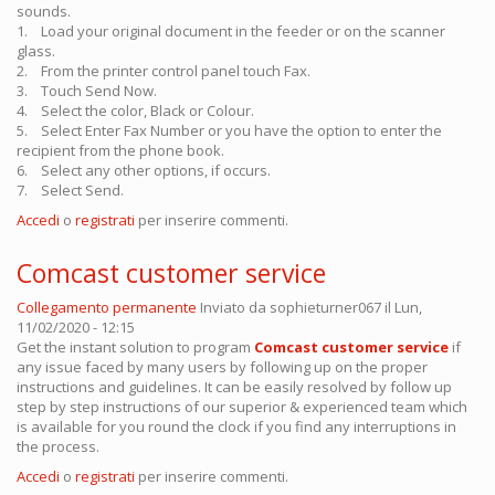
sounds.
1. Load your original document in the feeder or on the scanner
glass.
2. From the printer control panel touch Fax.
3. Touch Send Now.
4. Select the color, Black or Colour.
5. Select Enter Fax Number or you have the option to enter the
recipient from the phone book.
6. Select any other options, if occurs.
7. Select Send.
Accedi
o
registrati
per inserire commenti.
Comcast customer service
Collegamento permanente
Inviato da
sophieturner067
il Lun,
11/02/2020 - 12:15
​Get the instant solution to program
Comcast customer service
​ if
any issue faced by many users by following up on the proper
instructions and guidelines. It can be easily resolved by follow up
step by step instructions of our superior & experienced team which
is available for you round the clock if you find any interruptions in
the process.​
Accedi
o
registrati
per inserire commenti.