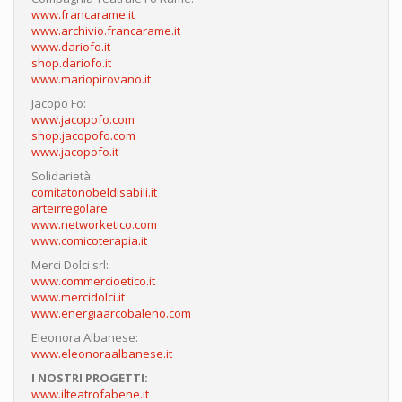
www.francarame.it
www.archivio.francarame.it
www.dariofo.it
shop.dariofo.it
www.mariopirovano.it
Jacopo Fo:
www.jacopofo.com
shop.jacopofo.com
www.jacopofo.it
Solidarietà:
comitatonobeldisabili.it
arteirregolare
www.networketico.com
www.comicoterapia.it
Merci Dolci srl:
www.commercioetico.it
www.mercidolci.it
www.energiaarcobaleno.com
Eleonora Albanese:
www.eleonoraalbanese.it
I NOSTRI PROGETTI:
www.ilteatrofabene.it