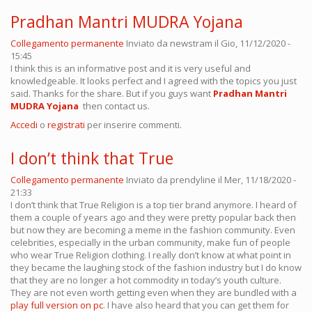
Pradhan Mantri MUDRA Yojana
Collegamento permanente
Inviato da
newstram
il Gio, 11/12/2020 -
15:45
I think this is an informative post and it is very useful and
knowledgeable. It looks perfect and I agreed with the topics you just
said. Thanks for the share. But if you guys want
Pradhan Mantri
MUDRA Yojana
then contact us.
Accedi
o
registrati
per inserire commenti.
I don’t think that True
Collegamento permanente
Inviato da
prendyline
il Mer, 11/18/2020 -
21:33
I don’t think that True Religion is a top tier brand anymore. I heard of
them a couple of years ago and they were pretty popular back then
but now they are becoming a meme in the fashion community. Even
celebrities, especially in the urban community, make fun of people
who wear True Religion clothing. I really don’t know at what point in
they became the laughing stock of the fashion industry but I do know
that they are no longer a hot commodity in today’s youth culture.
They are not even worth getting even when they are bundled with a
play full version on pc
. I have also heard that you can get them for