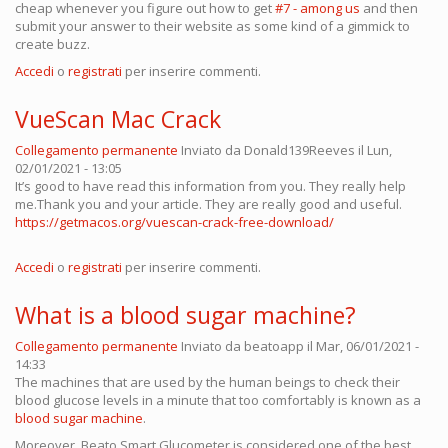
cheap whenever you figure out how to get
#7 - among us
and then
submit your answer to their website as some kind of a gimmick to
create buzz.
Accedi
o
registrati
per inserire commenti.
VueScan Mac Crack
Collegamento permanente
Inviato da
Donald139Reeves
il Lun,
02/01/2021 - 13:05
It’s good to have read this information from you. They really help
me.Thank you and your article. They are really good and useful.
https://getmacos.org/vuescan-crack-free-download/
Accedi
o
registrati
per inserire commenti.
What is a blood sugar machine?
Collegamento permanente
Inviato da
beatoapp
il Mar, 06/01/2021 -
14:33
The machines that are used by the human beings to check their
blood glucose levels in a minute that too comfortably is known as a
blood sugar machine
.
Moreover, Beato Smart Glucometer is considered one of the best