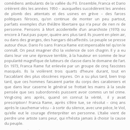
comédiens ambulants de la vallée du Pô. Ensemble, Franca et Dario
créèrent dès les années 1950 – auxquelles succédèrent les années
de plomb des attentats et des usines en grève – des farces
politiques féroces, qu’on continue de monter un peu partout,
parfaits exemples d’un théâtre libertaire qui n’a peur de rien ni de
personne. Pensons à Mort accidentelle d’un anarchiste (1970) ou
encore à Faut pas payer, quatre ans plus tard. Ils jouent en plein air,
ou dans des granges, des hangars désaffectés. Le peuple se presse
autour d’eux. Dario Fo sans Franca Rame est impensable tel qu’on le
connaît. On peut imaginer d’ici la violence de son chagrin. Il y a eu
dans leur vie une épreuve terrible, à la hauteur en somme de leur
popularité magnifique de lutteurs de classe dans le domaine de l’art.
En 1973, Franca Rame fut enlevée par un groupe de cinq fascistes
masqués. Ils la violèrent trois quarts d’heure durant, tout en
l’accablant des plus obscènes injures. On a su plus tard, bien trop
tard, que ces hommes faisaient partie du corps des carabiniers et
que dans leur caserne le général se frottait les mains à la seule
pensée que ses subordonnés puissent avoir commis un tel crime.
Vingt-cinq ans après, quand on connut la vérité, il y avait
prescription ! Franca Rame, après s’être tue, se résolut – cinq ans
après le cauchemar vécu – à sortir du silence, avec une pièce, le Viol,
qu’elle eut le courage d’interpréter en personne. L’Italie vient de
perdre une artiste sans peur, qui n’hésita jamais à choisir la cause
du peuple.