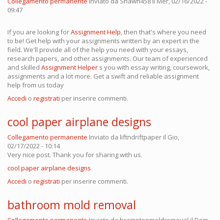
Collegamento permanente
Inviato da
Shawn458
il Mer, 02/16/2022 -
09:47
If you are looking for
Assignment Help
, then that's where you need
to be! Get help with your assignments written by an expert in the
field. We'll provide all of the help you need with your essays,
research papers, and other assignments. Our team of experienced
and skilled
Assignment Helper
s you with essay writing, coursework,
assignments and a lot more. Get a swift and reliable assignment
help from us today
Accedi
o
registrati
per inserire commenti.
cool paper airplane designs
Collegamento permanente
Inviato da
liftndriftpaper
il Gio,
02/17/2022 - 10:14
Very nice post. Thank you for sharing with us.
cool paper airplane designs
Accedi
o
registrati
per inserire commenti.
bathroom mold removal