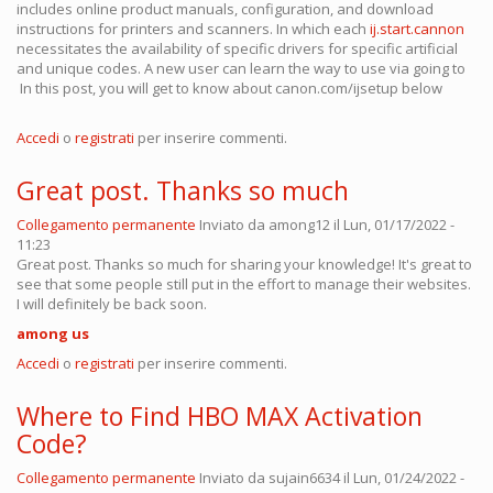
includes online product manuals, configuration, and download
instructions for printers and scanners. In which each
ij.start.cannon
necessitates the availability of specific drivers for specific artificial
and unique codes. A new user can learn the way to use via going to
In this post, you will get to know about canon.com/ijsetup below
Accedi
o
registrati
per inserire commenti.
Great post. Thanks so much
Collegamento permanente
Inviato da
among12
il Lun, 01/17/2022 -
11:23
Great post. Thanks so much for sharing your knowledge! It's great to
see that some people still put in the effort to manage their websites.
I will definitely be back soon.
among us
Accedi
o
registrati
per inserire commenti.
Where to Find HBO MAX Activation
Code?
Collegamento permanente
Inviato da
sujain6634
il Lun, 01/24/2022 -