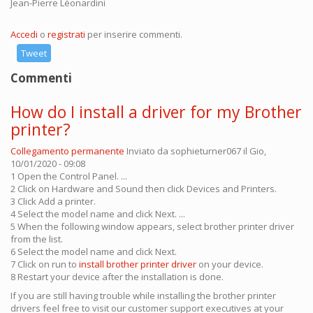
Jean-Pierre Léonardini
Accedi
o
registrati
per inserire commenti.
Tweet
Commenti
How do I install a driver for my Brother
printer?
Collegamento permanente
Inviato da
sophieturner067
il Gio,
10/01/2020 - 09:08
1 Open the Control Panel. ...
2 Click on Hardware and Sound then click Devices and Printers.
3 Click Add a printer.
4 Select the model name and click Next. ...
5 When the following window appears, select brother printer driver
from the list.
6 Select the model name and click Next.
7 Click on run to
install brother printer driver
on your device.
8 Restart your device after the installation is done.
If you are still having trouble while installing the brother printer
drivers feel free to visit our customer support executives at your