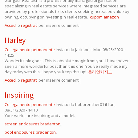
Gangaur Realtech is a professionally managed organisation
specializing in real estate services where integrated services are
provided by professionals to its clients seeking increased value by
owning, occupying or investing in real estate.
cupom amazon
Accedi
o
registrati
per inserire commenti.
Harley
Collegamento permanente
Inviato da
Jackson
il Mar, 08/25/2020 -
14:25
Wonderful blog post. This is absolute magic from you! I have never
seen a more wonderful post than this one. You've really made my
day today with this. I hope you keep this up!
온라인카지노
Accedi
o
registrati
per inserire commenti.
Inspiring
Collegamento permanente
Inviato da
bobbrencher01
il Lun,
08/31/2020 - 14:10
Your works are inspiring and a model.
screen enclosures bradenton
,
pool enclosures bradenton
,