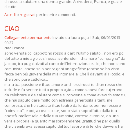
di rosso a salutare una donna grande. Arrivederci, Franca, e grazie
di tutto.
Accedi
o
registrati
per inserire commenti.
CIAO
Collegamento permanente
Inviato da
laura peja
il Sab, 06/01/2013 -
00:27
ciao Franca.
sono venuta col cappottino rosso a darti l'ultimo saluto... non ero poi
del tutto a mio agio così rossa, sentendomi chiamare "compagna" da
Jacopo, tra pugni alzati al canto dell'Internazionale... Io, che non sono
comunista, anche solo per ragioni anagrafiche (anche se ho visto
facce ben più giovani della mia intonare al Che lì davanti al Piccolo) e
che sono pure cattolica...
ma la tua passione e il tuo amore anch'essi rossi (e di un rosso che
include e fa sentire tutti a proprio agio... come sapevi fare tu) erano
da celebrare e da salutare come si conviene e come avevi chiesto tu,
che hai saputo dare molto con estrema generosità a tanti, me
compresa, che ho studiato il tuo teatro da lontano, per non essere
"coinvolta", e poi, a cose scritte, sono stata sopraffatta dalla tua
onestà intellettuale e dalla tua umanità, cortese e ironica, da una
vera e propria (e quanto mai sorprendente) gratitudine per quello
che ti sembrava avessi capito del tuo lavoro e di te, che davvero hai