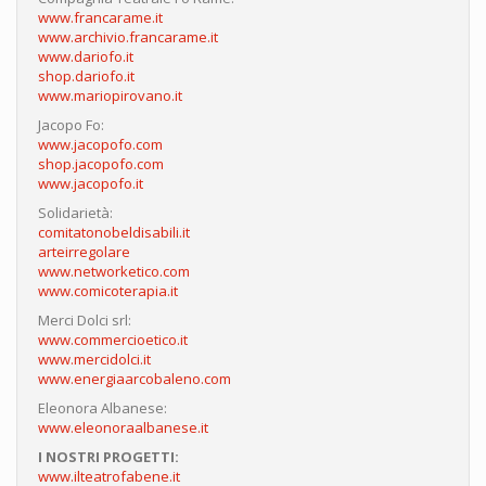
www.francarame.it
www.archivio.francarame.it
www.dariofo.it
shop.dariofo.it
www.mariopirovano.it
Jacopo Fo:
www.jacopofo.com
shop.jacopofo.com
www.jacopofo.it
Solidarietà:
comitatonobeldisabili.it
arteirregolare
www.networketico.com
www.comicoterapia.it
Merci Dolci srl:
www.commercioetico.it
www.mercidolci.it
www.energiaarcobaleno.com
Eleonora Albanese:
www.eleonoraalbanese.it
I NOSTRI PROGETTI:
www.ilteatrofabene.it