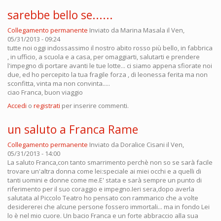
sarebbe bello se......
Collegamento permanente
Inviato da
Marina Masala
il Ven,
05/31/2013 - 09:24
tutte noi oggi indossassimo il nostro abito rosso più bello, in fabbrica
, in ufficio, a scuola e a casa, per omaggiarti, salutarti e prendere
l'impegno di portare avanti le tue lotte... ci siamo appena sfiorate noi
due, ed ho percepito la tua fragile forza , di leonessa ferita ma non
sconfitta, vinta ma non convinta.....
ciao Franca, buon viaggio
Accedi
o
registrati
per inserire commenti.
un saluto a Franca Rame
Collegamento permanente
Inviato da
Doralice Cisani
il Ven,
05/31/2013 - 14:00
La saluto Franca,con tanto smarrimento perchè non so se sarà facile
trovare un'altra donna come lei:speciale ai miei occhi e a quelli di
tanti uomini e donne come me.E' stata e sarà sempre un punto di
riferimento per il suo coraggio e impegno.Ieri sera,dopo averla
salutata al Piccolo Teatro ho pensato con rammarico che a volte
desidererei che alcune persone fossero immortali... ma in fondo Lei
lo è nel mio cuore. Un bacio Franca e un forte abbraccio alla sua