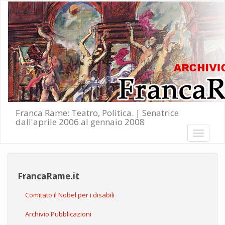
Salta al contenuto principale
Franca Rame: Teatro, Politica. | Senatrice
dall'aprile 2006 al gennaio 2008
Toggle
navigati
FrancaRame.it
Comitato il Nobel per i disabili
Archivio Pubblicazioni