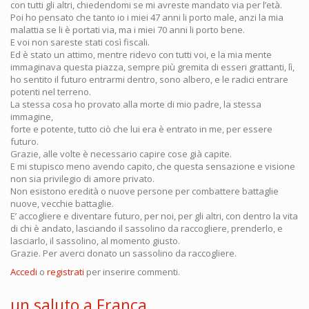
con tutti gli altri, chiedendomi se mi avreste mandato via per l’età.
Poi ho pensato che tanto io i miei 47 anni li porto male, anzi la mia
malattia se li è portati via, ma i miei 70 anni li porto bene.
E voi non sareste stati così fiscali.
Ed è stato un attimo, mentre ridevo con tutti voi, e la mia mente
immaginava questa piazza, sempre più gremita di esseri grattanti, lì,
ho sentito il futuro entrarmi dentro, sono albero, e le radici entrare
potenti nel terreno.
La stessa cosa ho provato alla morte di mio padre, la stessa
immagine,
forte e potente, tutto ciò che lui era è entrato in me, per essere
futuro.
Grazie, alle volte è necessario capire cose già capite.
E mi stupisco meno avendo capito, che questa sensazione e visione
non sia privilegio di amore privato.
Non esistono eredità o nuove persone per combattere battaglie
nuove, vecchie battaglie.
E’ accogliere e diventare futuro, per noi, per gli altri, con dentro la vita
di chi è andato, lasciando il sassolino da raccogliere, prenderlo, e
lasciarlo, il sassolino, al momento giusto.
Grazie. Per averci donato un sassolino da raccogliere.
Accedi
o
registrati
per inserire commenti.
un saluto a Franca