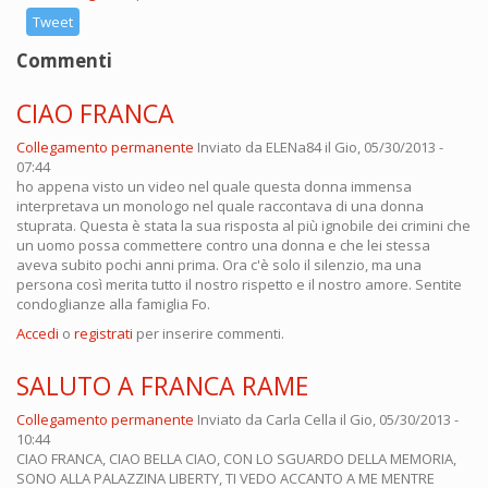
Tweet
Commenti
CIAO FRANCA
Collegamento permanente
Inviato da
ELENa84
il Gio, 05/30/2013 -
07:44
ho appena visto un video nel quale questa donna immensa
interpretava un monologo nel quale raccontava di una donna
stuprata. Questa è stata la sua risposta al più ignobile dei crimini che
un uomo possa commettere contro una donna e che lei stessa
aveva subito pochi anni prima. Ora c'è solo il silenzio, ma una
persona così merita tutto il nostro rispetto e il nostro amore. Sentite
condoglianze alla famiglia Fo.
Accedi
o
registrati
per inserire commenti.
SALUTO A FRANCA RAME
Collegamento permanente
Inviato da
Carla Cella
il Gio, 05/30/2013 -
10:44
CIAO FRANCA, CIAO BELLA CIAO, CON LO SGUARDO DELLA MEMORIA,
SONO ALLA PALAZZINA LIBERTY, TI VEDO ACCANTO A ME MENTRE