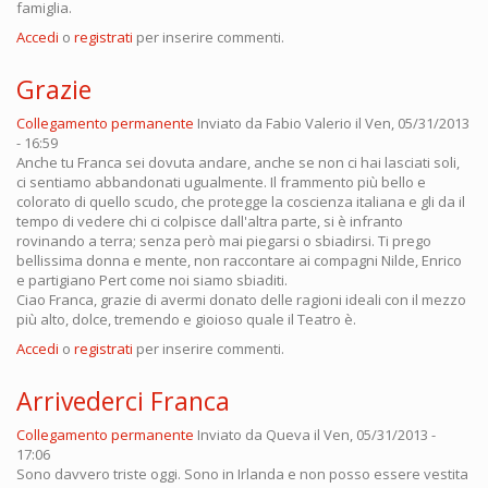
famiglia.
Accedi
o
registrati
per inserire commenti.
Grazie
Collegamento permanente
Inviato da
Fabio Valerio
il Ven, 05/31/2013
- 16:59
Anche tu Franca sei dovuta andare, anche se non ci hai lasciati soli,
ci sentiamo abbandonati ugualmente. Il frammento più bello e
colorato di quello scudo, che protegge la coscienza italiana e gli da il
tempo di vedere chi ci colpisce dall'altra parte, si è infranto
rovinando a terra; senza però mai piegarsi o sbiadirsi. Ti prego
bellissima donna e mente, non raccontare ai compagni Nilde, Enrico
e partigiano Pert come noi siamo sbiaditi.
Ciao Franca, grazie di avermi donato delle ragioni ideali con il mezzo
più alto, dolce, tremendo e gioioso quale il Teatro è.
Accedi
o
registrati
per inserire commenti.
Arrivederci Franca
Collegamento permanente
Inviato da
Queva
il Ven, 05/31/2013 -
17:06
Sono davvero triste oggi. Sono in Irlanda e non posso essere vestita