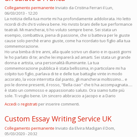
Collegamento permanente
Inviato da
Cristina Ferrari
il Lun,
06/03/2013 - 12:20
La notizia della tua morte mi ha profondamente addolorata. Ho letto
ricordi di chi chi ti voleva bene. Ho rivisto brani delle tue performance
teatrali. Mi mancherai, ti ho voluto sempre bene. Sei stata un
esempio, combattiva, piena di passione, che si batteva per le giuste
cause solo perchè erano giuste, come ha ricordato tuo figlio alla tua
commemorazione.
Ho una bimba di tre anni, alla quale scrivo un diario e in quasti giorni
le ho parlato di te; anche lei imparerà ad amarti. Sei stata un grande
donna e artista, una personalità illuminante. La tua
commemorazione pubblica è stata bellissima, in particolare mi ha
colpito tuo figlio, parlava di te e delle tue battaglie vinte in modo
accorato, la voce interrotta dal pianto, gli mancherai moltissimo... e
poi le donne presenti, il rosso, "Bella ciao" che ti ha accompagnata.....
è stato un commosso e appassionato saluto. Ora siamo tutte più
sole. Ti voglio bene. Un sincero abbraccio a Jacopo e a Dario
Accedi
o
registrati
per inserire commenti.
Custom Essay Writing Service UK
Collegamento permanente
Inviato da
Elvira Madigan
il Dom,
05/03/2020 - 20:32