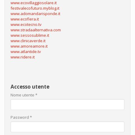
www.ecovillaggiosolare.it
festivalecofuturo.myblog.it
www.adomandarisponde.it
www.ecofiera.it
www.ecotecno.tv
www.stradaalternativa.com
www.sessosublime.it
www.clinicaverde.it
www.amoreamore.it
www.atlantide.tv
www.ridere.it
Accesso utente
Nome utente
*
Password
*