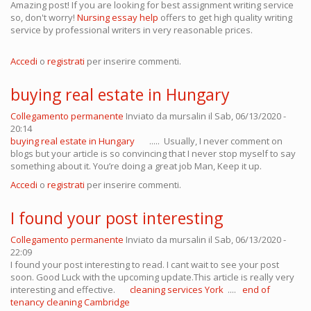
Amazing post! If you are looking for best assignment writing service
so, don't worry!
Nursing essay help
offers to get high quality writing
service by professional writers in very reasonable prices.
Accedi
o
registrati
per inserire commenti.
buying real estate in Hungary
Collegamento permanente
Inviato da
mursalin
il Sab, 06/13/2020 -
20:14
buying real estate in Hungary
..... Usually, I never comment on
blogs but your article is so convincing that I never stop myself to say
something about it. You’re doing a great job Man, Keep it up.
Accedi
o
registrati
per inserire commenti.
I found your post interesting
Collegamento permanente
Inviato da
mursalin
il Sab, 06/13/2020 -
22:09
I found your post interesting to read. I cant wait to see your post
soon. Good Luck with the upcoming update.This article is really very
interesting and effective.
cleaning services York
....
end of
tenancy cleaning Cambridge