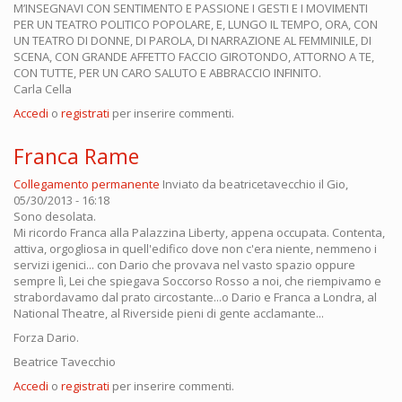
M’INSEGNAVI CON SENTIMENTO E PASSIONE I GESTI E I MOVIMENTI
PER UN TEATRO POLITICO POPOLARE, E, LUNGO IL TEMPO, ORA, CON
UN TEATRO DI DONNE, DI PAROLA, DI NARRAZIONE AL FEMMINILE, DI
SCENA, CON GRANDE AFFETTO FACCIO GIROTONDO, ATTORNO A TE,
CON TUTTE, PER UN CARO SALUTO E ABBRACCIO INFINITO.
Carla Cella
Accedi
o
registrati
per inserire commenti.
Franca Rame
Collegamento permanente
Inviato da
beatricetavecchio
il Gio,
05/30/2013 - 16:18
Sono desolata.
Mi ricordo Franca alla Palazzina Liberty, appena occupata. Contenta,
attiva, orgogliosa in quell'edifico dove non c'era niente, nemmeno i
servizi igenici... con Dario che provava nel vasto spazio oppure
sempre lì, Lei che spiegava Soccorso Rosso a noi, che riempivamo e
strabordavamo dal prato circostante...o Dario e Franca a Londra, al
National Theatre, al Riverside pieni di gente acclamante...
Forza Dario.
Beatrice Tavecchio
Accedi
o
registrati
per inserire commenti.