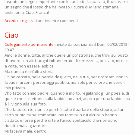
lasciato un segno importante con le tue lotte, la tua vita, il tuo teatro,
un segno che il rosso che ha invaso il cuore di Milano stamane
testimonia. Ciao, Franca!
Accedi
o
registrati
per inserire commenti.
Ciao
Collegamento permanente
Inviato da
patriziafds
il Dom, 06/02/2013 -
10:47
Amo le donne, tutte, anche quelle un po’ stronze, che trovi sul posto
di lavoro o in altri luoghi imbandierate di certezze…, peccato, mi dico
a volte, non essere lesbica.
Ma questa è un’altra storia.
E ti ho cercata, nelle parole degli altri, nelle tue, per ricordarti, non lo
faccio mai con i personaggi pubblici, ma solo per coloro che sono il
mio privato.
L’ho fatto con mio padre, quando è morto, regalandogli un poesia, di
quelle che si mettono sulla lapide, no anzi, atipica per una lapide, ma
è lì, vicino alla sua foto.
L’ho fatto con te, non so perché, tutto il parlare dello stupro, ad un
certo punto mi ha stomacato, nei termini in cui alcuni lo hanno
trattato, e forse perché di te è l’unico spettacolo che non sono
riuscita mai a guardare.
Mi faceva male, dentro.