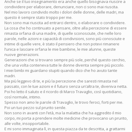
Anche se il tuo insegnamento era anche quello bisognava riuscire a
condividere per elaborare, denunciare, non ci sono mai riuscita.
Nel mio lavoro condivido molto i dolori delle donne, delle madri, ma
questo è sempre stato troppo per me.
Non sono mai riuscita ad entrarci dentro, o elaborare o condividere.
La cosa che ho continuato a pensare, oltre alla percezione di essere
rimasta orfana di una madre, di quelle sconosciute, che nelle loro
parole, nelle azioni e capacità di condivisioni, sono più conosciute e
intime di quelle vere, è stato il pensiero che non potevi rimanere
l’unica e lasciare orfana le mie bambine, le mie alunne, queste
nuove generazioni.
Generazioni che si trovano sempre più sole, perché questo cerchio,
che una volta conteneva tutte le donne diventa sempre più piccolo.
I miei bimbi mi guardano stupiti quando dico che ho avuto tante
madri.
Ma più leggevo di te, e più la percezione che saresti rimasta nel
passato, con le tue azioni e il futuro senza un’altra te, diveniva netta.
Poi ho letto il saluto e il ricordo di Marco Travaglio, così quotidiano,
così normale, intimo.
Spesso non amo le parole di Travaglio, le trovo feroci, forti per me.
Poi un tuo pezzo sul prurito senile.
Non sono in avanti con l’età, ma la malattia che ha aggredito il mio
corpo, mi porta a prendere molte medicine che provocano un prurito,
alle volte, insopportabile.
E mi sono immaginata lì, in questa piazza da te descritta, a grattarmi