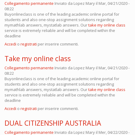
Collegamento permanente
Inviato da
Lopez Mary
il Mar, 04/21/2020 -
08:22
Buyonlineclass is one of the leading academic online portal for
students and also one-stop assignment solutions regarding
mymathlab answers, mystatlab answers. Our
take my online class
service is extremely reliable and will be completed within the
deadline
Accedi
o
registrati
per inserire commenti.
Take my online class
Collegamento permanente
Inviato da
Lopez Mary
il Mar, 04/21/2020 -
08:22
Buyonlineclass is one of the leading academic online portal for
students and also one-stop assignment solutions regarding
mymathlab answers, mystatlab answers. Our
take my online class
service is extremely reliable and will be completed within the
deadline
Accedi
o
registrati
per inserire commenti.
DUAL CITIZENSHIP AUSTRALIA
Collegamento permanente
Inviato da
Lopez Mary
il Mer, 04/22/2020 -