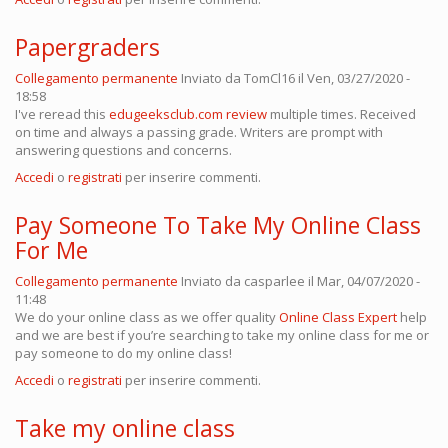
Papergraders
Collegamento permanente
Inviato da
TomCl16
il Ven, 03/27/2020 -
18:58
I've reread this
edugeeksclub.com review
multiple times. Received
on time and always a passing grade. Writers are prompt with
answering questions and concerns.
Accedi
o
registrati
per inserire commenti.
Pay Someone To Take My Online Class
For Me
Collegamento permanente
Inviato da
casparlee
il Mar, 04/07/2020 -
11:48
We do your online class as we offer quality
Online Class Expert
help
and we are best if you’re searching to take my online class for me or
pay someone to do my online class!
Accedi
o
registrati
per inserire commenti.
Take my online class