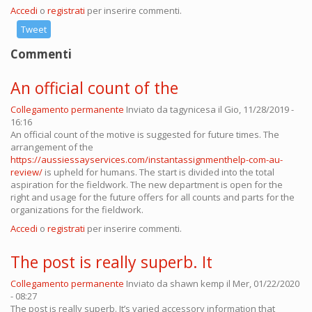
Accedi
o
registrati
per inserire commenti.
Tweet
Commenti
An official count of the
Collegamento permanente
Inviato da
tagynicesa
il Gio, 11/28/2019 -
16:16
An official count of the motive is suggested for future times. The
arrangement of the
https://aussiessayservices.com/instantassignmenthelp-com-au-
review/
is upheld for humans. The start is divided into the total
aspiration for the fieldwork. The new department is open for the
right and usage for the future offers for all counts and parts for the
organizations for the fieldwork.
Accedi
o
registrati
per inserire commenti.
The post is really superb. It
Collegamento permanente
Inviato da
shawn kemp
il Mer, 01/22/2020
- 08:27
The post is really superb. It’s varied accessory information that