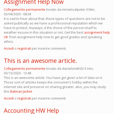
Assignment Help Now
Collegamento permanente
Inviato da
miriamsalpeter
il Mer,
03/04/2020 - 08:28
It is sad to hear about that, these types of questions are not to be
asked publically as we have a professional reputation which we
have to protect. Anyways, it the choice of the person itself to
weather excuse in this situation or not. Get the best
assignment help
UK
from assignment help now to get good grades and speaking
ethics.
Accedi
o
registrati
per inserire commenti.
This is an awesome article.
Collegamento permanente
Inviato da
danielsmith02
il Ven,
03/13/2020 - 13:48
This is an awesome article. You have got given a lot of data on it.
Those sort of articles keeps the consumer’s hobby within the
internet site and preserve on sharing greater. also, you may study
this
Batman Jacket
Accedi
o
registrati
per inserire commenti.
Accounting HW Help