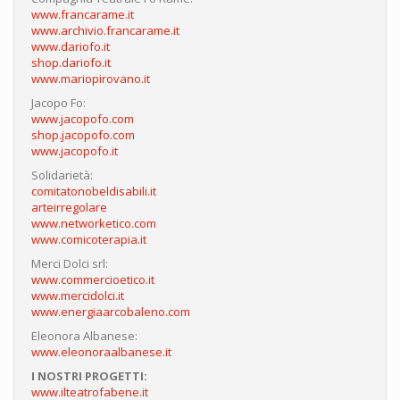
www.francarame.it
www.archivio.francarame.it
www.dariofo.it
shop.dariofo.it
www.mariopirovano.it
Jacopo Fo:
www.jacopofo.com
shop.jacopofo.com
www.jacopofo.it
Solidarietà:
comitatonobeldisabili.it
arteirregolare
www.networketico.com
www.comicoterapia.it
Merci Dolci srl:
www.commercioetico.it
www.mercidolci.it
www.energiaarcobaleno.com
Eleonora Albanese:
www.eleonoraalbanese.it
I NOSTRI PROGETTI:
www.ilteatrofabene.it