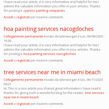
I have read your article, it is very informative and helpful for me.I
admire the valuable information you offer in your articles. Thanks
for posting it..
cypress painting companies
Accedi
o
registrati
per inserire commenti.
hoa painting services nacogdoches
Collegamento permanente
Inviato da
tylerworgan
il Lun, 06/08/2020 -
16:36
I have read your article, it is very informative and helpful for me.I
admire the valuable information you offer in your articles. Thanks
for posting it..
hoa painting services nacogdoches
Accedi
o
registrati
per inserire commenti.
tree services near me in miami beach
Collegamento permanente
Inviato da
tylerworgan
il Gio, 06/11/2020 -
04:25
Hi, This is a nice article you shared great information i have read it
thanks for giving such a wonderful blog for the reader.
tree services
near me in miami beach
Accedi
o
registrati
per inserire commenti.