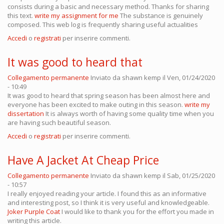
consists during a basic and necessary method. Thanks for sharing
this text.
write my assignment for me
The substance is genuinely
composed. This web log is frequently sharing useful actualities
Accedi
o
registrati
per inserire commenti.
It was good to heard that
Collegamento permanente
Inviato da
shawn kemp
il Ven, 01/24/2020
- 10:49
It was good to heard that spring season has been almost here and
everyone has been excited to make outing in this season.
write my
dissertation
It is always worth of having some quality time when you
are having such beautiful season.
Accedi
o
registrati
per inserire commenti.
Have A Jacket At Cheap Price
Collegamento permanente
Inviato da
shawn kemp
il Sab, 01/25/2020
- 10:57
I really enjoyed reading your article. I found this as an informative
and interesting post, so I think it is very useful and knowledgeable.
Joker Purple Coat
I would like to thank you for the effort you made in
writing this article.