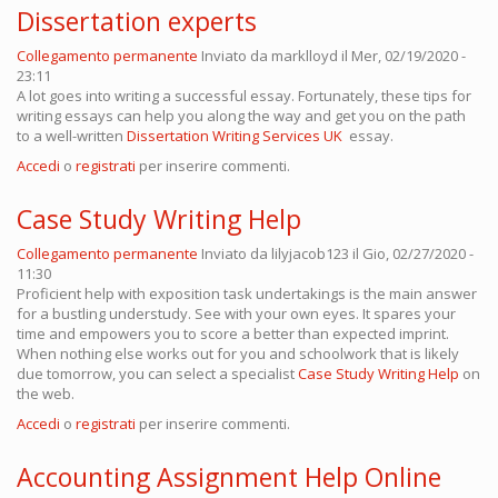
Dissertation experts
Collegamento permanente
Inviato da
marklloyd
il Mer, 02/19/2020 -
23:11
A lot goes into writing a successful essay. Fortunately, these tips for
writing essays can help you along the way and get you on the path
to a well-written
Dissertation Writing Services UK
essay.
Accedi
o
registrati
per inserire commenti.
Case Study Writing Help
Collegamento permanente
Inviato da
lilyjacob123
il Gio, 02/27/2020 -
11:30
Proficient help with exposition task undertakings is the main answer
for a bustling understudy. See with your own eyes. It spares your
time and empowers you to score a better than expected imprint.
When nothing else works out for you and schoolwork that is likely
due tomorrow, you can select a specialist
Case Study Writing Help
on
the web.
Accedi
o
registrati
per inserire commenti.
Accounting Assignment Help Online