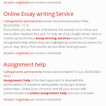
Accedi
o
registrati
per inserire commenti.
Online Essay writing Service
Collegamento permanente
Inviato da
siennamoseley
il Mer,
05/20/2020 - 11:13
If you think you are alone of that kind, the answer is no; there are
many other students like you. To help all of you bright minds, here is
a write-up by the best
essay writing services
experts of Instant
Assignment Help where they are highlighting some best practises for
you to stay stress-free and be at cool while writing Essays.
Accedi
o
registrati
per inserire commenti.
Assignment help
Collegamento permanente
Inviato da
kevinwick11
il Lun, 05/25/2020 -
09:23
Assignment help
is the best approach to deal with the
technicalities of academic writing while studying in Kuwait
universities. Share your concerns and all your issues with
professionals via
online assignment help
services in Kuwait.
Accedi
o
registrati
per inserire commenti.