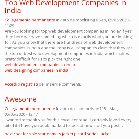
Top Web Development Companies in
India
Collegamento permanente
Inviato da
topxlisting
il Sab, 05/02/2020 -
11:29
Are you looking for top web development companies in India? If yes
then here we have something which is exactly what you are looking
for. As you know that there are hundreds of web development
companies in India and the irony is all companies claim that they are
the top or best web development companies in India which makes
pretty difficult for us to pick the right one.
web development companies in india
web designing companies in india
Accedi
o
registrati
per inserire commenti.
Awesome
Collegamento permanente
Inviato da
lisamorrison118
il Mar,
05/05/2020 - 12:47
I wanted to thank you for this excellent read!! I certainly loved every
bit of it. I have you book-marked to look at new stuff you post…
nazi coat for sale
starter mets jacket
picard series jacket