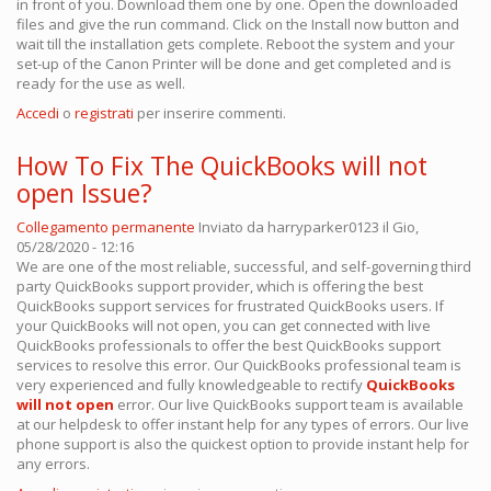
in front of you. Download them one by one. Open the downloaded
files and give the run command. Click on the Install now button and
wait till the installation gets complete. Reboot the system and your
set-up of the Canon Printer will be done and get completed and is
ready for the use as well.
Accedi
o
registrati
per inserire commenti.
How To Fix The QuickBooks will not
open Issue?
Collegamento permanente
Inviato da
harryparker0123
il Gio,
05/28/2020 - 12:16
We are one of the most reliable, successful, and self-governing third
party QuickBooks support provider, which is offering the best
QuickBooks support services for frustrated QuickBooks users. If
your QuickBooks will not open, you can get connected with live
QuickBooks professionals to offer the best QuickBooks support
services to resolve this error. Our QuickBooks professional team is
very experienced and fully knowledgeable to rectify
QuickBooks
will not open
error. Our live QuickBooks support team is available
at our helpdesk to offer instant help for any types of errors. Our live
phone support is also the quickest option to provide instant help for
any errors.