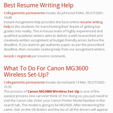
Best Resume Writing Help
Collegamento permanente
Inviato da
johnnoel
il Mer, 05/27/2020 -
14:48
Instant Assignment Help provides the best online
resume writing
help
to the students for transforming their dream of getting top
grades into reality. The in-house team of highly experienced and
qualified academic writers aims to deliver a well-researched and
creatively written assignment at budget-friendly prices before the
deadline. If you want to get authentic paper as per the prescribed
deadline, then consider seeking help from our assignment writers.
Accedi
o
registrati
per inserire commenti.
What To Do For Canon MG3600
Wireless Set-Up?
Collegamento permanente
Inviato da
michaels1
il Mer, 05/27/2020 -
15:35
The process of
Canon MG3600 Wireless Set-Up
is one of the
easiest process one can ever think of. For doing so, you just need to
visit the Canon site. Enter your Canon Printer Model Number in the
search tab. The model is going to be MG3600. After mentioning the
same, click on the OK Button and the list of all the drivers will appear