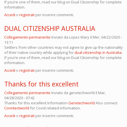
If you’re one of them, read our blog on Dual Citizenship for complete
information.
Accedi
o
registrati
per inserire commenti.
DUAL CITIZENSHIP AUSTRALIA
Collegamento permanente
Inviato da
Lopez Mary
il Mer, 04/22/2020 -
13:11
Settlers from other countries may not agree to give up the nationality
of their native country while applying for
dual citizenship in Australia
.
If you’re one of them, read our blog on Dual Citizenship for complete
information.
Accedi
o
registrati
per inserire commenti.
Thanks for this excellent
Collegamento permanente
Inviato da
genxtechworld
il Mar,
04/28/2020 - 07:42
Thanks for this excellent Information ​
Genxtechworld
Also connect ​
Conntectworld
for Covid related information.
Accedi
o
registrati
per inserire commenti.