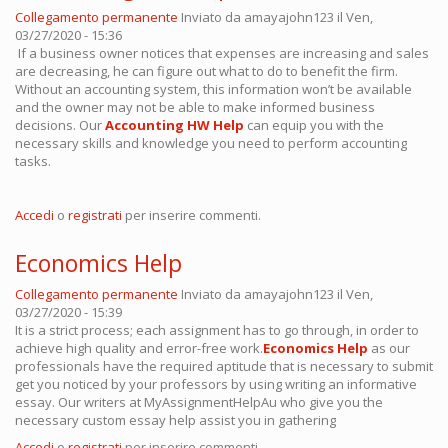
Collegamento permanente
Inviato da
amayajohn123
il Ven,
03/27/2020 - 15:36
If a business owner notices that expenses are increasing and sales
are decreasing, he can figure out what to do to benefit the firm.
Without an accounting system, this information won’t be available
and the owner may not be able to make informed business
decisions. Our
Accounting HW Help
can equip you with the
necessary skills and knowledge you need to perform accounting
tasks.
Accedi
o
registrati
per inserire commenti.
Economics Help
Collegamento permanente
Inviato da
amayajohn123
il Ven,
03/27/2020 - 15:39
It is a strict process; each assignment has to go through, in order to
achieve high quality and error-free work.
Economics Help
as our
professionals have the required aptitude that is necessary to submit
get you noticed by your professors by using writing an informative
essay. Our writers at MyAssignmentHelpAu who give you the
necessary custom essay help assist you in gathering
Accedi
o
registrati
per inserire commenti.