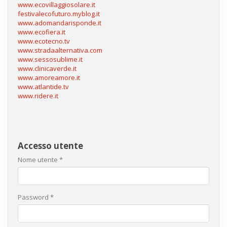
www.ecovillaggiosolare.it
festivalecofuturo.myblog.it
www.adomandarisponde.it
www.ecofiera.it
www.ecotecno.tv
www.stradaalternativa.com
www.sessosublime.it
www.clinicaverde.it
www.amoreamore.it
www.atlantide.tv
www.ridere.it
Accesso utente
Nome utente
*
Password
*