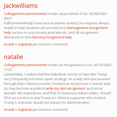
Jackwilliams
Collegamento permanente
Inviato da
Jacobliam
il Gio, 02/06/2020 -
09:51
Fullhomeworkhelp have best academic writers.Our experts always
ready to help students.we provide best
Management Assignment
help
service in usa,canada,australia etc. and all assignment
delivered on time.
Nursing Assignment help
Accedi
o
registrati
per inserire commenti.
natalie
Collegamento permanente
Inviato da
morganalice
il Lun, 02/10/2020 -
11:32
Lamentably, I realize that the individual sexism of men like Trump
very frequently becomes open strategy. As a lady who persevered
through Italy's Berlusconismo, I looked as my pioneer's sexism step
by step become a political
write my cipd assignmen
t and social
wonder. My experience, and that of numerous Italian ladies, should
fill in as a notice to any Trump (or Clinton) supporter who trusted
Trump's character would not impact his administration.
Accedi
o
registrati
per inserire commenti.