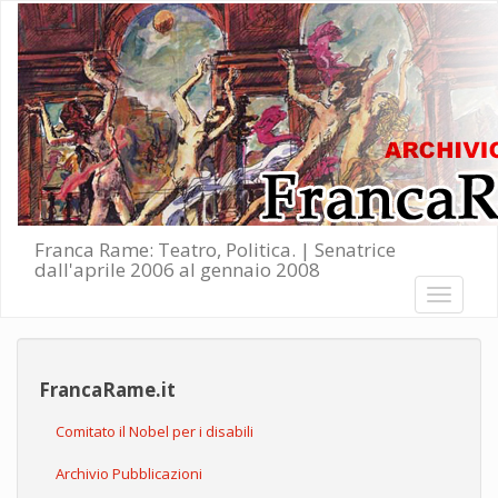
Salta al contenuto principale
Franca Rame: Teatro, Politica. | Senatrice
dall'aprile 2006 al gennaio 2008
Toggle
navigati
FrancaRame.it
Comitato il Nobel per i disabili
Archivio Pubblicazioni