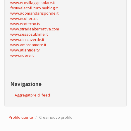
www.ecovillaggiosolare.it
festivalecofuturo.myblog.it
www.adomandarisponde.it
www.ecofiera.it
www.ecotecno.tv
www.stradaalternativa.com
www.sessosublime.it
www.clinicaverde.it
www.amoreamore.it
www.atlantide.tv
www.ridere.it
Navigazione
Aggregatore di feed
Profilo utente
Crea nuovo profilo