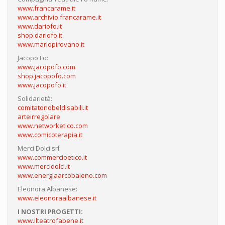
www.francarame.it
www.archivio.francarame.it
www.dariofo.it
shop.dariofo.it
www.mariopirovano.it
Jacopo Fo:
www.jacopofo.com
shop.jacopofo.com
www.jacopofo.it
Solidarietà:
comitatonobeldisabili.it
arteirregolare
www.networketico.com
www.comicoterapia.it
Merci Dolci srl:
www.commercioetico.it
www.mercidolci.it
www.energiaarcobaleno.com
Eleonora Albanese:
www.eleonoraalbanese.it
I NOSTRI PROGETTI:
www.ilteatrofabene.it