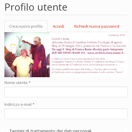
Profilo utente
Crea nuovo profilo
(scheda
Accedi
Richiedi nuova password
Schede primarie
attiva)
Nome utente
*
Indirizzo e-mail
*
Termini di trattamento dei dati personali