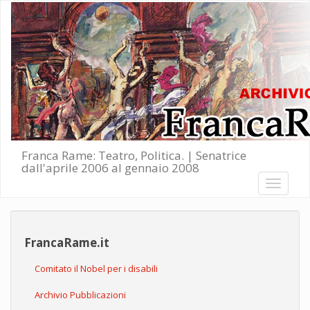
Salta al contenuto principale
Franca Rame: Teatro, Politica. | Senatrice
dall'aprile 2006 al gennaio 2008
Toggle
navigati
FrancaRame.it
Comitato il Nobel per i disabili
Archivio Pubblicazioni