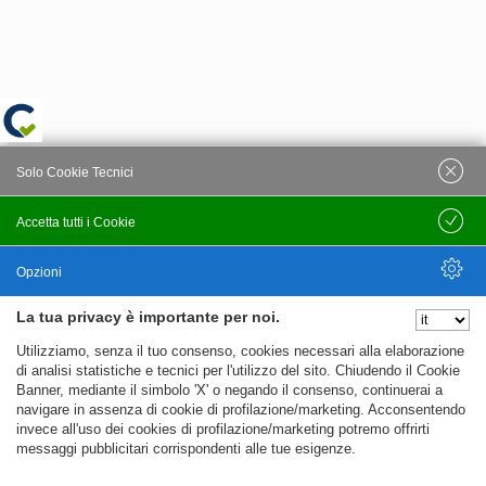
Solo Cookie Tecnici
Accetta tutti i Cookie
Salva
Opzioni
La tua privacy è importante per noi.
Nascondi Opzioni
Utilizziamo, senza il tuo consenso, cookies necessari alla elaborazione
di analisi statistiche e tecnici per l'utilizzo del sito. Chiudendo il Cookie
Banner, mediante il simbolo 'X' o negando il consenso, continuerai a
navigare in assenza di cookie di profilazione/marketing. Acconsentendo
invece all'uso dei cookies di profilazione/marketing potremo offrirti
messaggi pubblicitari corrispondenti alle tue esigenze.