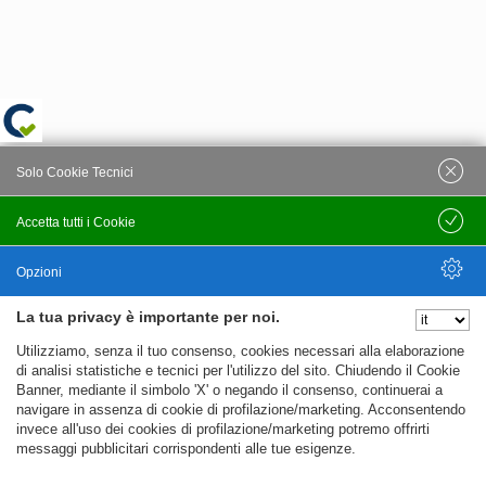
Solo Cookie Tecnici
Accetta tutti i Cookie
Salva
Opzioni
La tua privacy è importante per noi.
Nascondi Opzioni
Utilizziamo, senza il tuo consenso, cookies necessari alla elaborazione
di analisi statistiche e tecnici per l'utilizzo del sito. Chiudendo il Cookie
Banner, mediante il simbolo 'X' o negando il consenso, continuerai a
navigare in assenza di cookie di profilazione/marketing. Acconsentendo
invece all'uso dei cookies di profilazione/marketing potremo offrirti
messaggi pubblicitari corrispondenti alle tue esigenze.