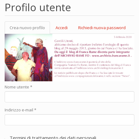
Profilo utente
Crea nuovo profilo
(scheda
Accedi
Richiedi nuova password
Schede primarie
attiva)
Nome utente
*
Indirizzo e-mail
*
Termini di trattamento dei dati personali