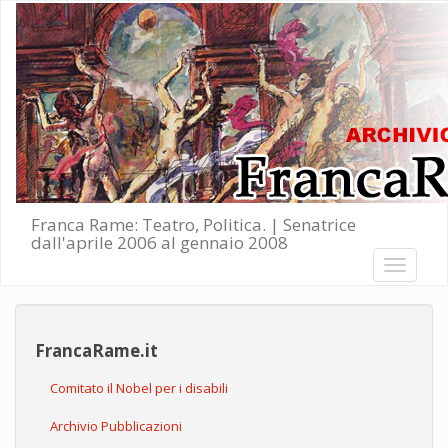
Salta al contenuto principale
Franca Rame: Teatro, Politica. | Senatrice
dall'aprile 2006 al gennaio 2008
Toggle
navigati
FrancaRame.it
Comitato il Nobel per i disabili
Archivio Pubblicazioni