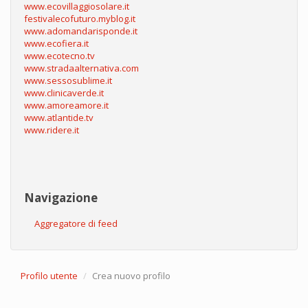
www.ecovillaggiosolare.it
festivalecofuturo.myblog.it
www.adomandarisponde.it
www.ecofiera.it
www.ecotecno.tv
www.stradaalternativa.com
www.sessosublime.it
www.clinicaverde.it
www.amoreamore.it
www.atlantide.tv
www.ridere.it
Navigazione
Aggregatore di feed
Profilo utente
Crea nuovo profilo