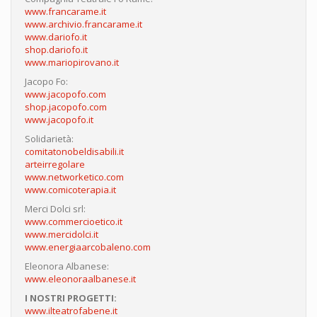
www.francarame.it
www.archivio.francarame.it
www.dariofo.it
shop.dariofo.it
www.mariopirovano.it
Jacopo Fo:
www.jacopofo.com
shop.jacopofo.com
www.jacopofo.it
Solidarietà:
comitatonobeldisabili.it
arteirregolare
www.networketico.com
www.comicoterapia.it
Merci Dolci srl:
www.commercioetico.it
www.mercidolci.it
www.energiaarcobaleno.com
Eleonora Albanese:
www.eleonoraalbanese.it
I NOSTRI PROGETTI:
www.ilteatrofabene.it