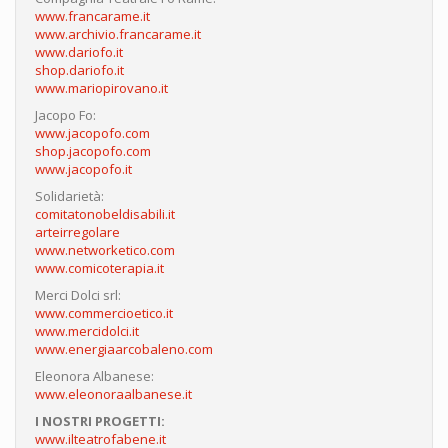
www.francarame.it
www.archivio.francarame.it
www.dariofo.it
shop.dariofo.it
www.mariopirovano.it
Jacopo Fo:
www.jacopofo.com
shop.jacopofo.com
www.jacopofo.it
Solidarietà:
comitatonobeldisabili.it
arteirregolare
www.networketico.com
www.comicoterapia.it
Merci Dolci srl:
www.commercioetico.it
www.mercidolci.it
www.energiaarcobaleno.com
Eleonora Albanese:
www.eleonoraalbanese.it
I NOSTRI PROGETTI:
www.ilteatrofabene.it