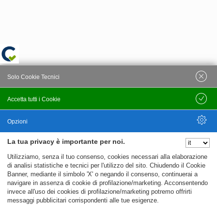
Solo Cookie Tecnici
Accetta tutti i Cookie
Salva
Opzioni
La tua privacy è importante per noi.
Nascondi Opzioni
Utilizziamo, senza il tuo consenso, cookies necessari alla elaborazione
di analisi statistiche e tecnici per l'utilizzo del sito. Chiudendo il Cookie
Banner, mediante il simbolo 'X' o negando il consenso, continuerai a
navigare in assenza di cookie di profilazione/marketing. Acconsentendo
invece all'uso dei cookies di profilazione/marketing potremo offrirti
messaggi pubblicitari corrispondenti alle tue esigenze.