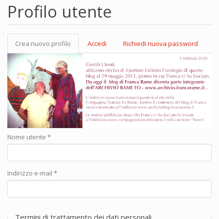
Profilo utente
Crea nuovo profilo
(scheda
Accedi
Richiedi nuova password
Schede primarie
attiva)
Nome utente
*
Indirizzo e-mail
*
Termini di trattamento dei dati personali