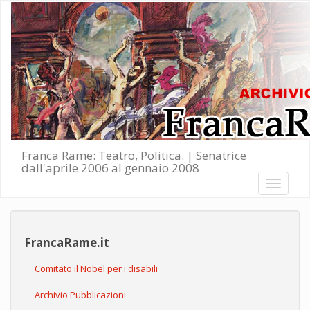
Salta al contenuto principale
Franca Rame: Teatro, Politica. | Senatrice
dall'aprile 2006 al gennaio 2008
Toggle
navigati
FrancaRame.it
Comitato il Nobel per i disabili
Archivio Pubblicazioni