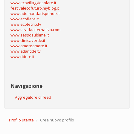
www.ecovillaggiosolare.it
festivalecofuturo.myblog.it
www.adomandarisponde.it
www.ecofiera.it
www.ecotecno.tv
www.stradaalternativa.com
www.sessosublime.it
www.clinicaverde.it
www.amoreamore.it
www.atlantide.tv
www.ridere.it
Navigazione
Aggregatore di feed
Profilo utente
Crea nuovo profilo