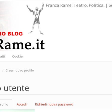
Franca Rame: Teatro, Politica. | 
atti
Cookie
e
Crea nuovo profilo
o utente
rofilo
(scheda
Accedi
Richiedi nuova password
marie
attiva)