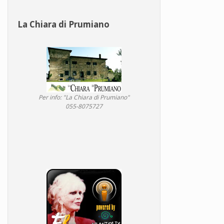
La Chiara di Prumiano
Per info: "La Chiara di Prumiano"
055-8075727