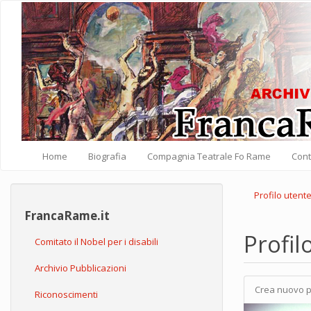
Salta al contenuto principale
Home
Biografia
Compagnia Teatrale Fo Rame
Cont
Profilo utent
FrancaRame.it
Profil
Comitato il Nobel per i disabili
Archivio Pubblicazioni
Crea nuovo p
Schede pri
Riconoscimenti