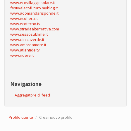
www.ecovillaggiosolare.it
festivalecofuturo.myblog.it
www.adomandarisponde.it
www.ecofiera.it
www.ecotecno.tv
www.stradaalternativa.com
www.sessosublime.it
www.clinicaverde.it
www.amoreamore.it
www.atlantide.tv
www.ridere.it
Navigazione
Aggregatore di feed
Profilo utente
Crea nuovo profilo