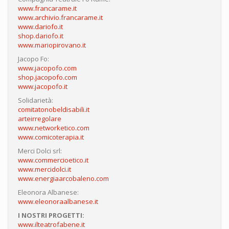
www.francarame.it
www.archivio.francarame.it
www.dariofo.it
shop.dariofo.it
www.mariopirovano.it
Jacopo Fo:
www.jacopofo.com
shop.jacopofo.com
www.jacopofo.it
Solidarietà:
comitatonobeldisabili.it
arteirregolare
www.networketico.com
www.comicoterapia.it
Merci Dolci srl:
www.commercioetico.it
www.mercidolci.it
www.energiaarcobaleno.com
Eleonora Albanese:
www.eleonoraalbanese.it
I NOSTRI PROGETTI:
www.ilteatrofabene.it