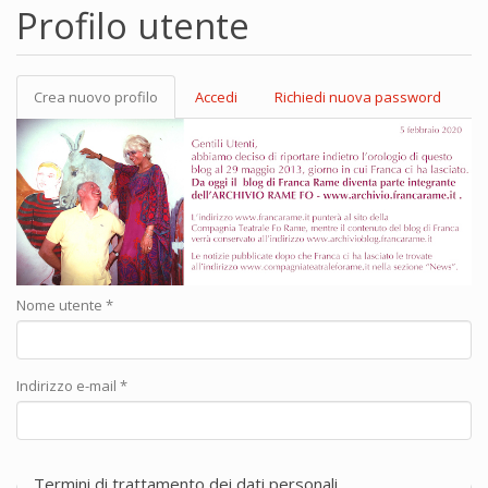
Profilo utente
Crea nuovo profilo
(scheda
Accedi
Richiedi nuova password
Schede primarie
attiva)
Nome utente
*
Indirizzo e-mail
*
Termini di trattamento dei dati personali