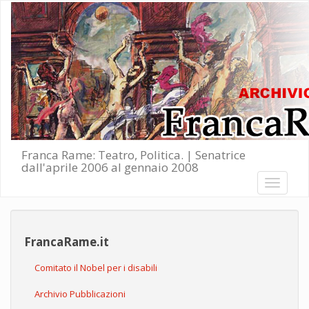
Salta al contenuto principale
Franca Rame: Teatro, Politica. | Senatrice
dall'aprile 2006 al gennaio 2008
Toggle
navigati
FrancaRame.it
Comitato il Nobel per i disabili
Archivio Pubblicazioni