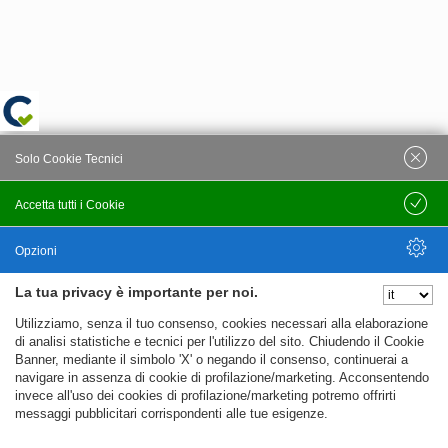
Solo Cookie Tecnici
Accetta tutti i Cookie
Salva
Opzioni
La tua privacy è importante per noi.
Nascondi Opzioni
Utilizziamo, senza il tuo consenso, cookies necessari alla elaborazione
di analisi statistiche e tecnici per l'utilizzo del sito. Chiudendo il Cookie
Banner, mediante il simbolo 'X' o negando il consenso, continuerai a
navigare in assenza di cookie di profilazione/marketing. Acconsentendo
invece all'uso dei cookies di profilazione/marketing potremo offrirti
messaggi pubblicitari corrispondenti alle tue esigenze.