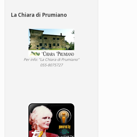
La Chiara di Prumiano
Per info: "La Chiara di Prumiano"
055-8075727