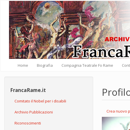
Salta al contenuto principale
Home
Biografia
Compagnia Teatrale Fo Rame
Cont
Profil
FrancaRame.it
Comitato il Nobel per i disabili
Crea nuovo p
Archivio Pubblicazioni
Schede pri
Riconoscimenti