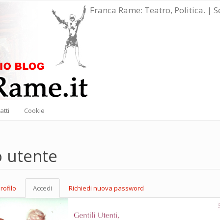
Franca Rame: Teatro, Politica. | 
atti
Cookie
o utente
rofilo
Accedi
(scheda
Richiedi nuova password
marie
attiva)