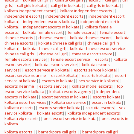
escorts
||
kolkata call girl
||
kolkata call girls
||
escort
||
call girl
||
call
girls
||
call girls kolkata
||
call girl in kolkata
||
call girls in kolkata
||
kolkata independent escort
||
kolkata independent escorts
||
independent escort
||
independent escorts
||
independent escort
kolkata
||
independent escorts kolkata
||
independent escort in
kolkata
||
independent escorts in kolkata
||
kolkata female
escorts
||
kolkata female escort
||
female escorts
||
female escort
||
chinese escorts
||
chinese escort
||
kolkata chinese escort
||
kolkata
chinese escorts
||
kolkata chinese call girls
||
chinese call girl in
kolkata
||
kolkata chinese call girl
||
kolkata chinese escort service
||
chinese call girls
||
chinese call girl
||
chinese escort service
||
female escorts service
||
female escort service
||
escorts
||
kolkata
escort service
||
kolkata escorts service
||
kolkata escorts
services
||
escort service in kolkata
||
escorts service kolkata
||
escort service near me
||
escort kolkata
||
escorts kolkata
||
escort
service at kolkata
||
escorts in kolkata
||
sex service in kolkata
||
escorts near me
||
escorts service
||
kolkata model escorts
||
top
escort service kolkata
||
kolkata escorts agency
||
independent
escorts in kolkata
||
escort services in kolkata
||
escorts kolkata
||
kolkata escort services
||
kolkata sex service
||
escort in kolkata
||
kolkatta escorts
||
escorts service kolkata
||
calcutta escorts
||
sex
service kolkata
||
kolkata escott
||
kolkata independent escorts
||
kolkata vip escorts
||
best escort service in kolkata
||
best escorts in
kolkata
kolkata escorts
||
barrackpore call girls
||
barrackpore call girl
||