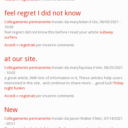
feel regret I did not know
Collegamento permanente
Inviato da
maryAidan
il Gio, 06/03/2021 -
10:09
feel regret I did not know this before I read your article
subway
surfers
Accedi
o
registrati
per inserire commenti.
at our site.
Collegamento permanente
Inviato da
maryfayolaa
il Ven, 06/25/2021
- 10:03
a great article, With lots of information in it, These articles help users
interested in the site, and continue to share more ... good luck!
friday
night funkin
Accedi
o
registrati
per inserire commenti.
New
Collegamento permanente
Inviato da
Jason Walter
il Mer, 07/14/2021
- 03:51