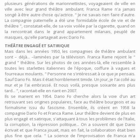
plusieurs générations de marionnettistes, voyageaient de ville en
ville avec leur grand théâtre ambulant. Franca Rame n'a jamais
songé à être autre chose qu'actrice. " Je ne savais rien faire d'autre.
La compagnie paternelle a été une formidable école de vie et de
théâtre ", constatait-elle, de sa voix voilée par la cigarette, quand on
la rencontrait dans le grand appartement milanais, peuplé de
masques, qu'elle partageait avec Dario Fo.
THÉÂTRE ENGAGÉ ET SATIRIQUE
Mais dans les années 1950, les compagnies de théâtre ambulant
sont – déjà... –laminées par la télévision. Franca Rame rejoint le "
grand " théâtre. Sur les photos de ces années-là, elle ressemble à
toutes les starlettes italiennes de l'époque, coiffure à vagues et
fourreaux moulants. " Personne ne s'intéressait à ce que je pensais.
Sauf Dario Fo. Mais il était horriblement timide. Un jour, je l'ai collé au
mur et je l'ai embrassé. Et nous voilà, presque soixante ans plus
tard... ", racontait-elle en riant en 2007.
Ils se marient en 1954. Dario Fo cherche alors la voie d'un art
retrouvant ses origines populaires, face au théâtre bourgeois et au
formalisme issu du fascisme. Ensemble, ils créent en 1958 la
compagnie Dario Fo et Franca Rame. Leur théâtre devient de plus en
plus engagé et satirique, s'attaquant à tous les problèmes de l'Italie,
la corruption, la répression politique... On a souvent dit que Dario
écrivait et que Franca jouait, mais en fait, la collaboration était bien
plus fine que cela. " La science de l'improvisation de Franca m'a