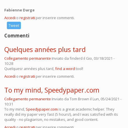
Fabienne Darge
Accedi
o
registrati
per inserire commenti.
Tweet
Commenti
Quelques années plus tard
Collegamento permanente
Inviato da
finderd
il Gio, 03/18/2021 -
10:28
Quelquesr années plus tard,
find a word
tool!
Accedi
o
registrati
per inserire commenti.
To my mind, Speedypaper.com
Collegamento permanente
Inviato da
Tom Brown
il Lun, 05/24/2021 -
10:31
To my mind,
Speedypaper.com
is a great academic helper. They
really did my paper very fast (5 hours!), and I was satisfied with its
quality - no plagiarism, no mistakes, and good content.
Accedi
o
registrati
per inserire commenti.