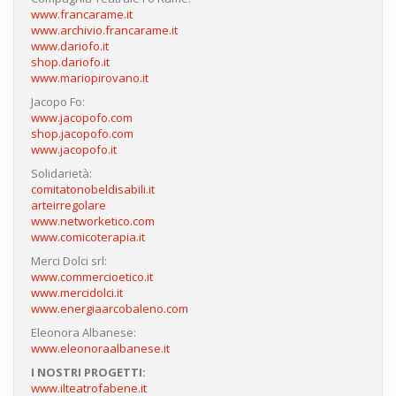
www.francarame.it
www.archivio.francarame.it
www.dariofo.it
shop.dariofo.it
www.mariopirovano.it
Jacopo Fo:
www.jacopofo.com
shop.jacopofo.com
www.jacopofo.it
Solidarietà:
comitatonobeldisabili.it
arteirregolare
www.networketico.com
www.comicoterapia.it
Merci Dolci srl:
www.commercioetico.it
www.mercidolci.it
www.energiaarcobaleno.com
Eleonora Albanese:
www.eleonoraalbanese.it
I NOSTRI PROGETTI:
www.ilteatrofabene.it