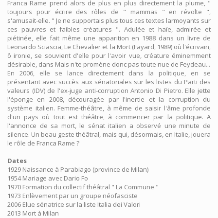
Franca Rame prend alors de plus en plus directement la plume, "
toujours pour écrire des rôles de " mammas " en révolte ",
s'amusait-elle. " Je ne supportais plus tous ces textes larmoyants sur
ces pauvres et faibles créatures ". Adulée et haïe, admirée et
piétinée, elle fait même une apparition en 1988 dans un livre de
Leonardo Sciascia, Le Chevalier et la Mort (Fayard, 1989) où l'écrivain,
ô ironie, se souvient d'elle pour l'avoir vue, créature éminemment
désirable, dans Mais n'te promène donc pas toute nue de Feydeau...
En 2006, elle se lance directement dans la politique, en se
présentant avec succès aux sénatoriales sur les listes du Parti des
valeurs (IDV) de l'ex-juge anti-corruption Antonio Di Pietro. Elle jette
l'éponge en 2008, découragée par l'inertie et la corruption du
système italien. Femme-théâtre, à même de saisir l'âme profonde
d'un pays où tout est théâtre, à commencer par la politique. A
l'annonce de sa mort, le sénat italien a observé une minute de
silence. Un beau geste théâtral, mais qui, désormais, en Italie, jouera
le rôle de Franca Rame ?
Dates
1929 Naissance à Parabiago (province de Milan)
1954 Mariage avec Dario Fo
1970 Formation du collectif théâtral " La Commune "
1973 Enlèvement par un groupe néofasciste
2006 Elue sénatrice sur la liste Italia dei Valori
2013 Mort à Milan