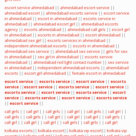
escort service ahmedabad
||
ahmedabad escort service
||
ahmedabad escort
||
ahmedabad escorts service
||
escort service
in ahmedabad
||
escort in ahmedabad
||
escorts service in
ahmedabad
||
ahmedabad escort girl
||
ahmedabad escorts
agency
||
escorts ahmedabad
||
ahmedabad call girls
||
escort girl
in ahmedabad
||
escorts in ahmedabad
||
escort ahmedabad
||
ahmedabad sex girl
||
escorts services in ahmedabad
||
independent ahmedabad escorts
||
escorts in ahemdabad
||
ahmedabad sex service
||
ahmedabad sex service
||
girls for sex
in ahmedabad
||
sex girl in ahmedabad
||
escorts service
ahmedabad
||
ahmedabad red light contact number
||
sex service
in ahmedabad
||
independent ahmedabad escorts
||
ahemdabad
escorts
||
escort girl ahmedabad
||
female escort in ahmedabad
escort service
||
escorts service
||
escort service
||
escorts
service
||
escort service
||
escorts service
||
escort service
||
escorts service
||
escort service
||
escorts service
||
escort
service
||
escorts service
||
escort service
||
escorts service
||
escort service
||
call girls
| |
call girl
| |
call girls
| |
call girl
| |
call girls
| |
call girl
| |
call girls
| |
call girls
| |
call girl
| |
call girl
| |
call girl
| |
call girls
| |
call girl
| |
call girl
| |
call girl
| |
call girls
| |
call girls
| |
call girl
kolkata escorts
||
kolkata escort
||
kolkata vip escort
||
kolkata vip