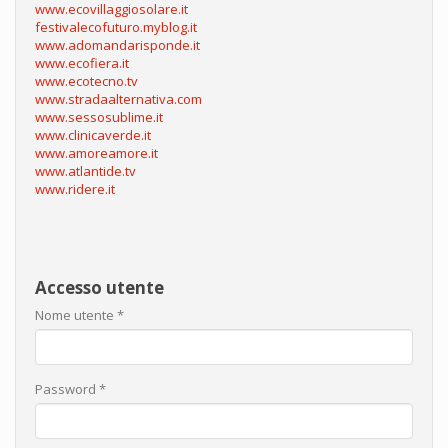
www.ecovillaggiosolare.it
festivalecofuturo.myblog.it
www.adomandarisponde.it
www.ecofiera.it
www.ecotecno.tv
www.stradaalternativa.com
www.sessosublime.it
www.clinicaverde.it
www.amoreamore.it
www.atlantide.tv
www.ridere.it
Accesso utente
Nome utente
*
Password
*