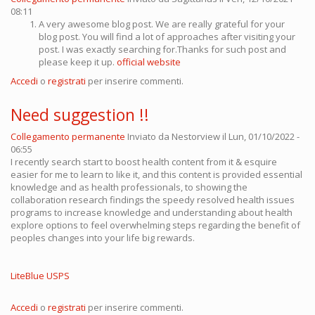
08:11
A very awesome blog post. We are really grateful for your
blog post. You will find a lot of approaches after visiting your
post. I was exactly searching for.Thanks for such post and
please keep it up.
official website
Accedi
o
registrati
per inserire commenti.
Need suggestion !!
Collegamento permanente
Inviato da
Nestorview
il Lun, 01/10/2022 -
06:55
I recently search start to boost health content from it & esquire
easier for me to learn to like it, and this content is provided essential
knowledge and as health professionals, to showing the
collaboration research findings the speedy resolved health issues
programs to increase knowledge and understanding about health
explore options to feel overwhelming steps regarding the benefit of
peoples changes into your life big rewards.
LiteBlue USPS
Accedi
o
registrati
per inserire commenti.