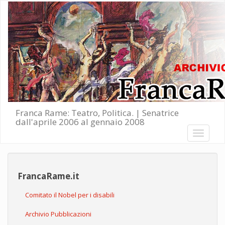
Salta al contenuto principale
Franca Rame: Teatro, Politica. | Senatrice
dall'aprile 2006 al gennaio 2008
Toggle
navigati
FrancaRame.it
Comitato il Nobel per i disabili
Archivio Pubblicazioni