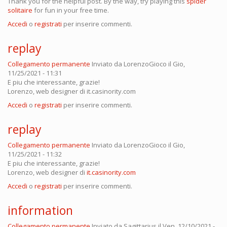
Thank you for the helpful post. By the way, try playing this
spider
solitaire
for fun in your free time.
Accedi
o
registrati
per inserire commenti.
replay
Collegamento permanente
Inviato da
LorenzoGioco
il Gio,
11/25/2021 - 11:31
E piu che interessante, grazie!
Lorenzo, web designer di it.casinority.com
Accedi
o
registrati
per inserire commenti.
replay
Collegamento permanente
Inviato da
LorenzoGioco
il Gio,
11/25/2021 - 11:32
E piu che interessante, grazie!
Lorenzo, web designer di
it.casinority.com
Accedi
o
registrati
per inserire commenti.
information
Collegamento permanente
Inviato da
Sagittarius
il Ven, 12/10/2021 -