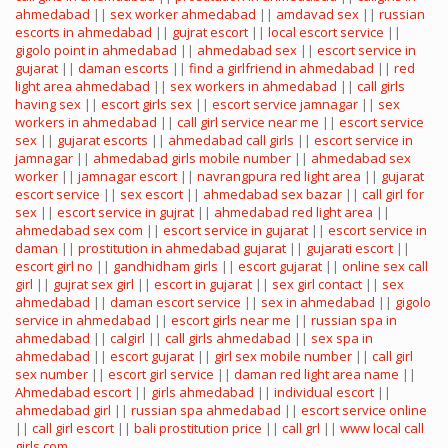
ahmedabad
||
sex worker ahmedabad
||
amdavad sex
||
russian
escorts in ahmedabad
||
gujrat escort
||
local escort service
||
gigolo point in ahmedabad
||
ahmedabad sex
||
escort service in
gujarat
||
daman escorts
||
find a girlfriend in ahmedabad
||
red
light area ahmedabad
||
sex workers in ahmedabad
||
call girls
having sex
||
escort girls sex
||
escort service jamnagar
||
sex
workers in ahmedabad
||
call girl service near me
||
escort service
sex
||
gujarat escorts
||
ahmedabad call girls
||
escort service in
jamnagar
||
ahmedabad girls mobile number
||
ahmedabad sex
worker
||
jamnagar escort
||
navrangpura red light area
||
gujarat
escort service
||
sex escort
||
ahmedabad sex bazar
||
call girl for
sex
||
escort service in gujrat
||
ahmedabad red light area
||
ahmedabad sex com
||
escort service in gujarat
||
escort service in
daman
||
prostitution in ahmedabad gujarat
||
gujarati escort
||
escort girl no
||
gandhidham girls
||
escort gujarat
||
online sex call
girl
||
gujrat sex girl
||
escort in gujarat
||
sex girl contact
||
sex
ahmedabad
||
daman escort service
||
sex in ahmedabad
||
gigolo
service in ahmedabad
||
escort girls near me
||
russian spa in
ahmedabad
||
calgirl
||
call girls ahmedabad
||
sex spa in
ahmedabad
||
escort gujarat
||
girl sex mobile number
||
call girl
sex number
||
escort girl service
||
daman red light area name
||
Ahmedabad escort
||
girls ahmedabad
||
individual escort
||
ahmedabad girl
||
russian spa ahmedabad
||
escort service online
||
call girl escort
||
bali prostitution price
||
call grl
||
www local call
girls com