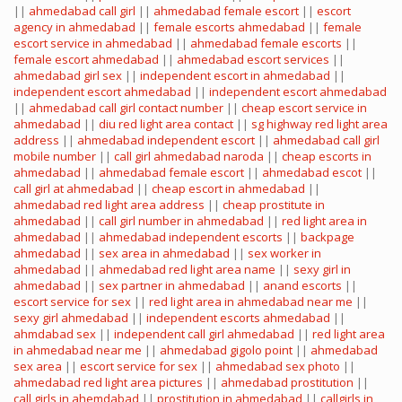
||
ahmedabad call girl
||
ahmedabad female escort
||
escort
agency in ahmedabad
||
female escorts ahmedabad
||
female
escort service in ahmedabad
||
ahmedabad female escorts
||
female escort ahmedabad
||
ahmedabad escort services
||
ahmedabad girl sex
||
independent escort in ahmedabad
||
independent escort ahmedabad
||
independent escort ahmedabad
||
ahmedabad call girl contact number
||
cheap escort service in
ahmedabad
||
diu red light area contact
||
sg highway red light area
address
||
ahmedabad independent escort
||
ahmedabad call girl
mobile number
||
call girl ahmedabad naroda
||
cheap escorts in
ahmedabad
||
ahmedabad female escort
||
ahmedabad escot
||
call girl at ahmedabad
||
cheap escort in ahmedabad
||
ahmedabad red light area address
||
cheap prostitute in
ahmedabad
||
call girl number in ahmedabad
||
red light area in
ahmedabad
||
ahmedabad independent escorts
||
backpage
ahmedabad
||
sex area in ahmedabad
||
sex worker in
ahmedabad
||
ahmedabad red light area name
||
sexy girl in
ahmedabad
||
sex partner in ahmedabad
||
anand escorts
||
escort service for sex
||
red light area in ahmedabad near me
||
sexy girl ahmedabad
||
independent escorts ahmedabad
||
ahmdabad sex
||
independent call girl ahmedabad
||
red light area
in ahmedabad near me
||
ahmedabad gigolo point
||
ahmedabad
sex area
||
escort service for sex
||
ahmedabad sex photo
||
ahmedabad red light area pictures
||
ahmedabad prostitution
||
call girls in ahemdabad
||
prostitution in ahmedabad
||
callgirls in