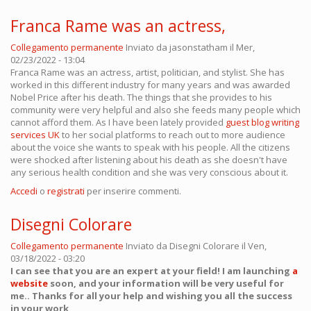
Franca Rame was an actress,
Collegamento permanente
Inviato da
jasonstatham
il Mer,
02/23/2022 - 13:04
Franca Rame was an actress, artist, politician, and stylist. She has
worked in this different industry for many years and was awarded
Nobel Price after his death. The things that she provides to his
community were very helpful and also she feeds many people which
cannot afford them. As I have been lately provided
guest blog writing
services UK
to her social platforms to reach out to more audience
about the voice she wants to speak with his people. All the citizens
were shocked after listening about his death as she doesn't have
any serious health condition and she was very conscious about it.
Accedi
o
registrati
per inserire commenti.
Disegni Colorare
Collegamento permanente
Inviato da
Disegni Colorare
il Ven,
03/18/2022 - 03:20
I can see that you are an expert at your field! I am launching
a
website
soon, and your information will be very useful for
me.. Thanks for all your help and wishing you all the success
in your work