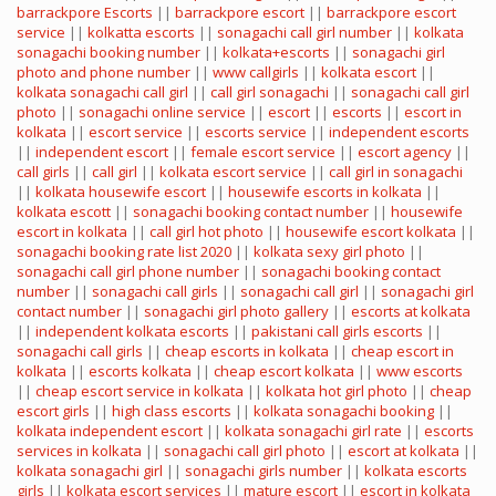
barrackpore Escorts
||
barrackpore escort
||
barrackpore escort
service
||
kolkatta escorts
||
sonagachi call girl number
||
kolkata
sonagachi booking number
||
kolkata+escorts
||
sonagachi girl
photo and phone number
||
www callgirls
||
kolkata escort
||
kolkata sonagachi call girl
||
call girl sonagachi
||
sonagachi call girl
photo
||
sonagachi online service
||
escort
||
escorts
||
escort in
kolkata
||
escort service
||
escorts service
||
independent escorts
||
independent escort
||
female escort service
||
escort agency
||
call girls
||
call girl
||
kolkata escort service
||
call girl in sonagachi
||
kolkata housewife escort
||
housewife escorts in kolkata
||
kolkata escott
||
sonagachi booking contact number
||
housewife
escort in kolkata
||
call girl hot photo
||
housewife escort kolkata
||
sonagachi booking rate list 2020
||
kolkata sexy girl photo
||
sonagachi call girl phone number
||
sonagachi booking contact
number
||
sonagachi call girls
||
sonagachi call girl
||
sonagachi girl
contact number
||
sonagachi girl photo gallery
||
escorts at kolkata
||
independent kolkata escorts
||
pakistani call girls escorts
||
sonagachi call girls
||
cheap escorts in kolkata
||
cheap escort in
kolkata
||
escorts kolkata
||
cheap escort kolkata
||
www escorts
||
cheap escort service in kolkata
||
kolkata hot girl photo
||
cheap
escort girls
||
high class escorts
||
kolkata sonagachi booking
||
kolkata independent escort
||
kolkata sonagachi girl rate
||
escorts
services in kolkata
||
sonagachi call girl photo
||
escort at kolkata
||
kolkata sonagachi girl
||
sonagachi girls number
||
kolkata escorts
girls
||
kolkata escort services
||
mature escort
||
escort in kolkata