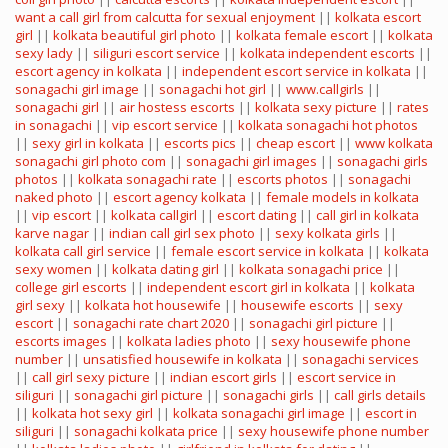
want a call girl from calcutta for sexual enjoyment
||
kolkata escort
girl
||
kolkata beautiful girl photo
||
kolkata female escort
||
kolkata
sexy lady
||
siliguri escort service
||
kolkata independent escorts
||
escort agency in kolkata
||
independent escort service in kolkata
||
sonagachi girl image
||
sonagachi hot girl
||
www.callgirls
||
sonagachi girl
||
air hostess escorts
||
kolkata sexy picture
||
rates
in sonagachi
||
vip escort service
||
kolkata sonagachi hot photos
||
sexy girl in kolkata
||
escorts pics
||
cheap escort
||
www kolkata
sonagachi girl photo com
||
sonagachi girl images
||
sonagachi girls
photos
||
kolkata sonagachi rate
||
escorts photos
||
sonagachi
naked photo
||
escort agency kolkata
||
female models in kolkata
||
vip escort
||
kolkata callgirl
||
escort dating
||
call girl in kolkata
karve nagar
||
indian call girl sex photo
||
sexy kolkata girls
||
kolkata call girl service
||
female escort service in kolkata
||
kolkata
sexy women
||
kolkata dating girl
||
kolkata sonagachi price
||
college girl escorts
||
independent escort girl in kolkata
||
kolkata
girl sexy
||
kolkata hot housewife
||
housewife escorts
||
sexy
escort
||
sonagachi rate chart 2020
||
sonagachi girl picture
||
escorts images
||
kolkata ladies photo
||
sexy housewife phone
number
||
unsatisfied housewife in kolkata
||
sonagachi services
||
call girl sexy picture
||
indian escort girls
||
escort service in
siliguri
||
sonagachi girl picture
||
sonagachi girls
||
call girls details
||
kolkata hot sexy girl
||
kolkata sonagachi girl image
||
escort in
siliguri
||
sonagachi kolkata price
||
sexy housewife phone number