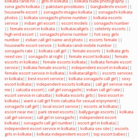
kolkata randi no
||
girls in kolkata
||
kolkata nude photography
||
sona gachi kolkata
||
pakistani prostitutes
||
bangladeshi escort
||
housewife escort
||
sonagachi images kolkata
||
sonagachi kolkata
photos
||
kolkata sonagachi phone number
||
kolkata escorts
service
||
indian girl escort
||
escort models
||
sonagachi number
||
female escort in kolkata
||
kolkatacallgirls
||
celebrity escorts
||
high end escort
||
sonagachi phone number
||
hot sexy girls
number
||
indian call girl name and photo
||
escorts female
||
housewife escort service
||
kolkata randi mobile number
||
sonagachi rate
||
kolkata call girl
||
female escorts
||
kolkata girls
need sex
||
sonagachi at night
||
female escort kolkata
||
female
escorts in kolkata
||
female escorts kolkata
||
kolkata female escort
service
||
kolkata female escorts
||
independent escort in kolkata
||
female escort service in kolkata
||
kolkatacallgirls
||
escorts services
in kolkata
||
best escort service
||
kolkata sonagachi call girl
||
sexy
escort kolkata
||
independent escorts kolkata
||
call girl service near
me
||
calcutta escort
||
call girl sonagachi
||
indian call girl rate
||
escort service in calcutta
||
kolkata escorts girls
||
best escort in
kolkata
||
want a call girl from calcutta for sexual enjoyment
||
sonagachi call girl
||
local escort service
||
escorts at kolkata
||
escort near me
||
park street escorts
||
ballygunge escorts
||
kolkata
call girl service
||
call girl in sonagachi
||
independent escort
kolkata
||
sonagachi call girl number
||
escort girl in kolkata
||
independent escort service in kolkata
||
kolkata sex site
||
escorts
girls in kolkata
||
kolkata independent escort
||
top escort babes
||