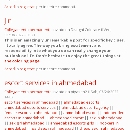
Accedi
o
registrati
per inserire commenti.
Jin
Collegamento permanente
Inviato da
Disegni Colorare
il Ven,
03/18/2022 - 03:21
This is an amazingly unremarkable post for specific key clues.
I totally agree. The way you bring excitement and
responsibility into what you do can really change your
outlook on life. Don't hesitate to enjoy the great things at
the coloring page
.
Accedi
o
registrati
per inserire commenti.
escort services in ahmedabad
Collegamento permanente
Inviato da
piyasen2
il Sab, 03/26/2022 -
14:02
escort services in ahmedabad
||
ahmedabad escorts
||
ahmedabad escorts services
||
ahmedabad escort agency
||
female escorts in ahmedabad
||
ahmedabad escort
||
independent
escorts in ahmedabad
||
ahmedabad escort
||
sex in ahemdabad
||
sex girl ahmedabad
||
ahmedabad escorts girls
||
hookers in
ahmedabad
||
paid sex in ahmedabad
||
cheap sex in ahmedabad