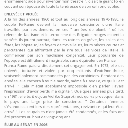
énormément aidé pour inventer mon théâtre ", disait le géant Fo en
couvant son épouse de toute la tendresse de son œil rond et bleu.
ENLEVÉE ET VIOLÉE
A la fin des années 1960 et tout au long des années 1970-1980, le
couple Fo-Rame devient la mauvaise conscience d'une Italie
travaillée par ses démons, en ces " années de plomb " où les
relents de fascisme et le terrorisme des Brigades rouges minent la
société. Ils jouent partout, dans les usines en grève, les salles des
fêtes, les hôpitaux, les foyers de travailleurs, leurs pièces courtes et
percutantes qui affrontent par le rire tous les vices de l'Italie, à
commencer par son machisme congénital. Leur popularité de
l'époque est difficilement imaginable, sans équivalent en France.
Franca Rame paiera directement cet engagement. En 1973, elle est
enlevée, torturée et violée par cinq militants d'extrême-droite,
vraisemblablement commandités par des carabiniers. Pendant des
années, elle cachera à tout le monde, même à Dario Fo, ce qui lui est
arrivé. " Cela m'était absolument impossible d'en parler. J'avais
l'impression d'avoir perdu ma dignité ". Quelques années plus tard,
en 1981, elle écrit et joue Viol (Lo Stupro), récit qui va provoquer dans
le pays une large prise de conscience. " Certaines femmes
s'évanouissaient lors des représentations, revivant ce qui leur était
arrivé ". Les coupables n'ont jamais été condamnés, et les faits ont
été prescrits au bout de vingt-cinq ans.
ÉLUE AU SÉNAT EN 2006