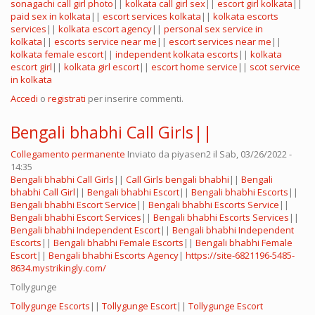
sonagachi call girl photo
||
kolkata call girl sex
||
escort girl kolkata
||
paid sex in kolkata
||
escort services kolkata
||
kolkata escorts
services
||
kolkata escort agency
||
personal sex service in
kolkata
||
escorts service near me
||
escort services near me
||
kolkata female escort
||
independent kolkata escorts
||
kolkata
escort girl
||
kolkata girl escort
||
escort home service
||
scot service
in kolkata
Accedi
o
registrati
per inserire commenti.
Bengali bhabhi Call Girls||
Collegamento permanente
Inviato da
piyasen2
il Sab, 03/26/2022 -
14:35
Bengali bhabhi Call Girls
||
Call Girls bengali bhabhi
||
Bengali
bhabhi Call Girl
||
Bengali bhabhi Escort
||
Bengali bhabhi Escorts
||
Bengali bhabhi Escort Service
||
Bengali bhabhi Escorts Service
||
Bengali bhabhi Escort Services
||
Bengali bhabhi Escorts Services
||
Bengali bhabhi Independent Escort
||
Bengali bhabhi Independent
Escorts
||
Bengali bhabhi Female Escorts
||
Bengali bhabhi Female
Escort
||
Bengali bhabhi Escorts Agency
|
https://site-6821196-5485-
8634.mystrikingly.com/
Tollygunge
Tollygunge Escorts
||
Tollygunge Escort
||
Tollygunge Escort