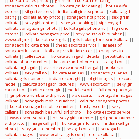
||
kolkata ladies photo
||
girlfriend in kolkata for dating
||
sonagachi calcutta photos
||
kolkata girl for dating
||
house wife
escorts
||
siliguri escorts
||
indian call girl sex photo
||
kolkata girl
dating
||
kolkata aunty photo
||
sonagachi hot photo
||
sex girl in
kolkata
||
sexy girl contact
||
sexy girl booking
||
vip sexy girl
||
kolkata sonagachi girl photo
||
kolkata girls phone no
||
high end
escorts
||
kolkata sonagachi price
||
sexy housewife number
||
www.call girls
||
kolkata sex girls
||
girls looking for sex in kolkata
||
sonagachi kolkata price
||
cheap escorts service
||
images of
sonagachi kolkata
||
kolkata prostitution rates
||
cheap sex in
kolkata
||
callescorts
||
kolkata sonagachi details
||
prostitution in
kolkata phone number
||
kolkata randi phone no
||
cal girl com
||
kolkata night girls
||
escort service in west bengal
||
hookers in
kolkata
||
sexy call no
||
kolkata teen sex
||
sonagachi galleries
||
kolkata girls number
||
indian escort girl
||
col girl images
||
escort
model
||
calcutta sonagachi pictures
||
www.escort.com
||
sexy girl
contact no
||
indian escort girl
||
model escort
||
full open photo girl
||
girl phone number with photo
||
vip escorts
||
sonagachi images
kolkata
||
sonagachi mobile number
||
calcutta sonagachi photos
||
kolkata sonagachi mobile number
||
busty escorts
||
sexy
callgirls
||
sonagachi beautiful girl photo
||
kolkata escorts service
||
www escort service
||
hot sexy girls number
||
girl phone number
with photo
||
image call girl
||
kolkata girls for sex
||
indian call girl
photo
||
sexy girl call number
||
sex girl contact
||
sonagachi
kolkata images
||
www local call girls com
||
erotic kolkata
||