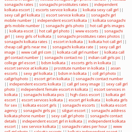
sonagachi rates
||
sonagachi prostitutes rates
||
independent
kolkata escort
||
escorts service kolkata
||
kolkata sexy call girl
||
sexy call girl kolkata
||
escort service kolkata
||
sonagachi girl
mobile number
||
independent escort kolkata
||
kolkata sonagachi
girls mobile number
||
sonagachi girls photo
||
hot call girls images
||
kolkata escot
||
hot call girl photo
||
www escorts
||
sonagachi
girl
||
sexy girls of kolkata
||
sonagachi prostitutes rates photos
||
sonagachi kolkata rates
||
escort in kolkata
||
kolkata hot call girl
||
cheap call girls near me
||
sonagachi kolkata rate
||
sexy call girl
image
||
www call gril com
||
kolkata call girl number
||
kolkata call
girl contact number
||
sonagachi contact no
||
indian call girls pic
||
college girl escort
||
bdsm kolkata
||
escorts girls in kolkata
||
escort service at kolkata
||
prostitute number in kolkata
||
asian
escorts
||
sexy girl kolkata
||
bdsm in kolkata
||
coll girl photo
||
callgirlsphoto
||
escort girl in kolkata
||
sonagachi contact number
||
independent escorts kolkata
||
call girl sexy image
||
sexy call girl
photo
||
independent female escort in kolkata
||
escort services in
kolkata
||
sonagachi kolkata pics
||
high class escort
||
kolkata girl
escort
||
escort services kolkata
||
escort girl kolkata
||
kolkata girls
for sex
||
kolkata escort girls
||
sonagachi escorts
||
kolkata escort
agency
||
sonagachi girls pic
||
siliguri escort
||
sonagachi address
kolkata phone number
||
sexy call girl photo
||
sonagachi contact
details
||
independent escort girl in kolkata
||
independent kolkata
escort
||
sex service kolkata
||
sonagachi rates per hour
||
www
coll girl photo
||
calcutta escorts
||
kolkata independent escort
||