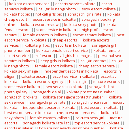
||
kolkata escort services
||
escorts service kolkata
||
escort
services kolkata
||
call girl ki nangi photo
||
sexy escort kolkata
||
kolkata hot pic
||
hot call girls pic
||
sonagachi girls rate
||
kolkata
cheap escort
||
escort service in calcutta
||
sonagachi booking
online
||
kolkata escort review
||
kolkata sexy photo
||
kolkata
female escorts
||
scott service in kolkata
||
high profile escort
service
||
female escorts in kolkata
||
escort service kolkata
||
best
escort service in kolkata
||
cheap escorts
||
kolkata escorts
services
||
kolkata girl pic
||
escorts in kolkata
||
sonagachi girl
phone number
||
kolkata female escort service
||
kolkata female
escort service
||
milf escort
||
call girls hot images
||
personal sex
service in kolkata
||
sexy girls in kolkata
||
call girl contact
||
call girl
ki nangi photo
||
female escort kolkata
||
cheap escort service
||
kolkata sexy image
||
independent escorts in kolkata
||
escorts in
siliguri
||
calcutta escort
||
escort service in kolkata
||
escort at
kolkata
||
kolkata escorts agency
||
hot call girl
||
mature escorts
||
scott service kolkata
||
sex service in kolkata
||
sonagachi hot
photo gallery
||
sonagachi dalal
||
kolkata prostitutes number
||
sonagachi brokers
||
kolkata sonagachi contact number
||
kolkata
sex service
||
sonagachi price rate
||
sonagachi price rate
||
escort
kolkata
||
independent escort in kolkata
||
best escort in kolkata
||
best escort service kolkata
||
cheap escort services
||
kolkata ki
sexy photo
||
female escorts kolkata
||
calcutta sexy girl
||
mature
escorts
||
sonagachi kolkata rate list
||
top escort service kolkata
||
escorts in siliguri
||
kolkata sonagachi girl phone number
||
kolkata