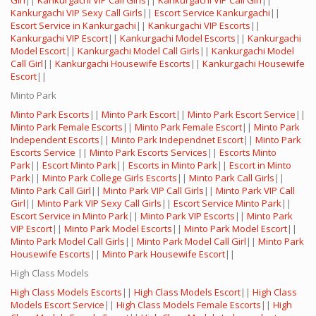
Girl
||
Kankurgachi VIP Call Girls
||
Kankurgachi VIP Call Girl
||
Kankurgachi VIP Sexy Call Girls
||
Escort Service Kankurgachi
||
Escort Service in Kankurgachi
||
Kankurgachi VIP Escorts
||
Kankurgachi VIP Escort
||
Kankurgachi Model Escorts
||
Kankurgachi
Model Escort
||
Kankurgachi Model Call Girls
||
Kankurgachi Model
Call Girl
||
Kankurgachi Housewife Escorts
||
Kankurgachi Housewife
Escort
||
Minto Park
Minto Park Escorts
||
Minto Park Escort
||
Minto Park Escort Service
||
Minto Park Female Escorts
||
Minto Park Female Escort
||
Minto Park
Independent Escorts
||
Minto Park Independnet Escort
||
Minto Park
Escorts Service
||
Minto Park Escorts Services
||
Escorts Minto
Park
||
Escort Minto Park
||
Escorts in Minto Park
||
Escort in Minto
Park
||
Minto Park College Girls Escorts
||
Minto Park Call Girls
||
Minto Park Call Girl
||
Minto Park VIP Call Girls
||
Minto Park VIP Call
Girl
||
Minto Park VIP Sexy Call Girls
||
Escort Service Minto Park
||
Escort Service in Minto Park
||
Minto Park VIP Escorts
||
Minto Park
VIP Escort
||
Minto Park Model Escorts
||
Minto Park Model Escort
||
Minto Park Model Call Girls
||
Minto Park Model Call Girl
||
Minto Park
Housewife Escorts
||
Minto Park Housewife Escort
||
High Class Models
High Class Models Escorts
||
High Class Models Escort
||
High Class
Models Escort Service
||
High Class Models Female Escorts
||
High