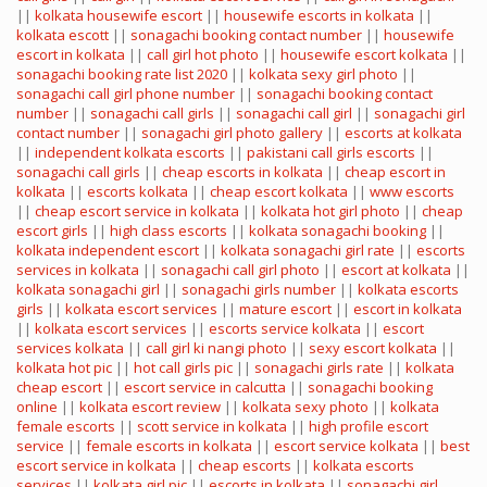
||
kolkata housewife escort
||
housewife escorts in kolkata
||
kolkata escott
||
sonagachi booking contact number
||
housewife
escort in kolkata
||
call girl hot photo
||
housewife escort kolkata
||
sonagachi booking rate list 2020
||
kolkata sexy girl photo
||
sonagachi call girl phone number
||
sonagachi booking contact
number
||
sonagachi call girls
||
sonagachi call girl
||
sonagachi girl
contact number
||
sonagachi girl photo gallery
||
escorts at kolkata
||
independent kolkata escorts
||
pakistani call girls escorts
||
sonagachi call girls
||
cheap escorts in kolkata
||
cheap escort in
kolkata
||
escorts kolkata
||
cheap escort kolkata
||
www escorts
||
cheap escort service in kolkata
||
kolkata hot girl photo
||
cheap
escort girls
||
high class escorts
||
kolkata sonagachi booking
||
kolkata independent escort
||
kolkata sonagachi girl rate
||
escorts
services in kolkata
||
sonagachi call girl photo
||
escort at kolkata
||
kolkata sonagachi girl
||
sonagachi girls number
||
kolkata escorts
girls
||
kolkata escort services
||
mature escort
||
escort in kolkata
||
kolkata escort services
||
escorts service kolkata
||
escort
services kolkata
||
call girl ki nangi photo
||
sexy escort kolkata
||
kolkata hot pic
||
hot call girls pic
||
sonagachi girls rate
||
kolkata
cheap escort
||
escort service in calcutta
||
sonagachi booking
online
||
kolkata escort review
||
kolkata sexy photo
||
kolkata
female escorts
||
scott service in kolkata
||
high profile escort
service
||
female escorts in kolkata
||
escort service kolkata
||
best
escort service in kolkata
||
cheap escorts
||
kolkata escorts
services
||
kolkata girl pic
||
escorts in kolkata
||
sonagachi girl