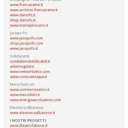
www.francarame.it
www.archivio.francarame.it
www.dariofo.it
shop.dariofo.it
www.mariopirovano.it
Jacopo Fo:
www.jacopofo.com
shop.jacopofo.com
www.jacopofo.it
Solidarietà:
comitatonobeldisabili.it
arteirregolare
www.networketico.com
www.comicoterapia.it
Merci Dolci srl:
www.commercioetico.it
www.mercidolci.it
www.energiaarcobaleno.com
Eleonora Albanese:
www.eleonoraalbanese.it
I NOSTRI PROGETTI:
www.ilteatrofabene.it