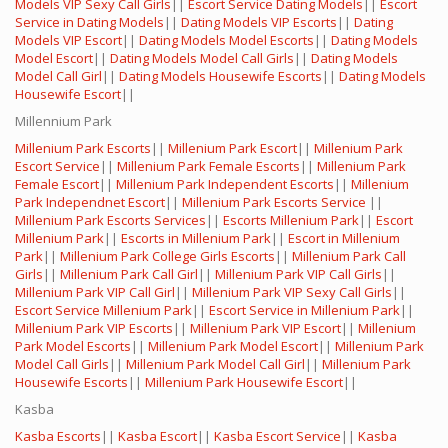
Models VIP Sexy Call Girls
||
Escort Service Dating Models
||
Escort
Service in Dating Models
||
Dating Models VIP Escorts
||
Dating
Models VIP Escort
||
Dating Models Model Escorts
||
Dating Models
Model Escort
||
Dating Models Model Call Girls
||
Dating Models
Model Call Girl
||
Dating Models Housewife Escorts
||
Dating Models
Housewife Escort
||
Millennium Park
Millenium Park Escorts
||
Millenium Park Escort
||
Millenium Park
Escort Service
||
Millenium Park Female Escorts
||
Millenium Park
Female Escort
||
Millenium Park Independent Escorts
||
Millenium
Park Independnet Escort
||
Millenium Park Escorts Service
||
Millenium Park Escorts Services
||
Escorts Millenium Park
||
Escort
Millenium Park
||
Escorts in Millenium Park
||
Escort in Millenium
Park
||
Millenium Park College Girls Escorts
||
Millenium Park Call
Girls
||
Millenium Park Call Girl
||
Millenium Park VIP Call Girls
||
Millenium Park VIP Call Girl
||
Millenium Park VIP Sexy Call Girls
||
Escort Service Millenium Park
||
Escort Service in Millenium Park
||
Millenium Park VIP Escorts
||
Millenium Park VIP Escort
||
Millenium
Park Model Escorts
||
Millenium Park Model Escort
||
Millenium Park
Model Call Girls
||
Millenium Park Model Call Girl
||
Millenium Park
Housewife Escorts
||
Millenium Park Housewife Escort
||
Kasba
Kasba Escorts
||
Kasba Escort
||
Kasba Escort Service
||
Kasba