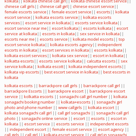
kolkata
||
kolkata chinese call girl
||
kolkata chinese escort service
||
chinese call girls
||
chinese call girl
||
chinese escort service
||
female escorts service
||
female escort service
||
escorts
||
kolkata
escort service
||
kolkata escorts service
||
kolkata escorts
services
||
escort service in kolkata
||
escorts service kolkata
||
escort service near me
||
escort kolkata
||
escorts kolkata
||
escort
service at kolkata
||
escorts in kolkata
||
sex service in kolkata
||
escorts near me
||
escorts service
||
kolkata model escorts
||
top
escort service kolkata
||
kolkata escorts agency
||
independent
escorts in kolkata
||
escort services in kolkata
||
escorts kolkata
||
kolkata escort services
||
kolkata sex service
||
escort in kolkata
||
kolkatta escorts
||
escorts service kolkata
||
calcutta escorts
||
sex
service kolkata
||
kolkata escott
||
kolkata independent escorts
||
kolkata vip escorts
||
best escort service in kolkata
||
best escorts in
kolkata
kolkata escorts
||
barrackpore call girls
||
barrackpore call girl
||
barrackpore Escorts
||
barrackpore escort
||
barrackpore escort
service
||
kolkatta escorts
||
sonagachi call girl number
||
kolkata
sonagachi booking number
||
kolkata+escorts
||
sonagachi girl
photo and phone number
||
www callgirls
||
kolkata escort
||
kolkata sonagachi call girl
||
call girl sonagachi
||
sonagachi call girl
photo
||
sonagachi online service
||
escort
||
escorts
||
escort in
kolkata
||
escort service
||
escorts service
||
independent escorts
||
independent escort
||
female escort service
||
escort agency
||
call girls
||
call girl
||
kolkata escort service
||
call girl in sonagachi