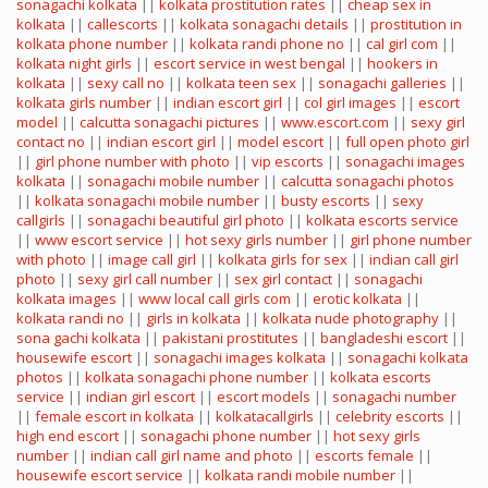
sonagachi kolkata
||
kolkata prostitution rates
||
cheap sex in
kolkata
||
callescorts
||
kolkata sonagachi details
||
prostitution in
kolkata phone number
||
kolkata randi phone no
||
cal girl com
||
kolkata night girls
||
escort service in west bengal
||
hookers in
kolkata
||
sexy call no
||
kolkata teen sex
||
sonagachi galleries
||
kolkata girls number
||
indian escort girl
||
col girl images
||
escort
model
||
calcutta sonagachi pictures
||
www.escort.com
||
sexy girl
contact no
||
indian escort girl
||
model escort
||
full open photo girl
||
girl phone number with photo
||
vip escorts
||
sonagachi images
kolkata
||
sonagachi mobile number
||
calcutta sonagachi photos
||
kolkata sonagachi mobile number
||
busty escorts
||
sexy
callgirls
||
sonagachi beautiful girl photo
||
kolkata escorts service
||
www escort service
||
hot sexy girls number
||
girl phone number
with photo
||
image call girl
||
kolkata girls for sex
||
indian call girl
photo
||
sexy girl call number
||
sex girl contact
||
sonagachi
kolkata images
||
www local call girls com
||
erotic kolkata
||
kolkata randi no
||
girls in kolkata
||
kolkata nude photography
||
sona gachi kolkata
||
pakistani prostitutes
||
bangladeshi escort
||
housewife escort
||
sonagachi images kolkata
||
sonagachi kolkata
photos
||
kolkata sonagachi phone number
||
kolkata escorts
service
||
indian girl escort
||
escort models
||
sonagachi number
||
female escort in kolkata
||
kolkatacallgirls
||
celebrity escorts
||
high end escort
||
sonagachi phone number
||
hot sexy girls
number
||
indian call girl name and photo
||
escorts female
||
housewife escort service
||
kolkata randi mobile number
||