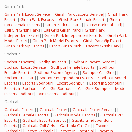
Girish Park
Girish Park Escort Service
||
Girish Park Escorts Service
||
Girish Park
Escort
||
Girish Park Escorts
||
Girish Park Female Escort
||
Girish
Park Female Escorts
||
Girish Park Call Girls
||
Girish Park Call Girl
||
Call Girl Girish Park
||
Call Girls Girish Park
||
Girish Park
Independent Escort
||
Girish Park Independent Escorts
||
Girish Park
Model Escort
||
Girish Park Model Escorts
||
Girish Park Vip Escort
||
Girish Park Vip Escorts
||
Escort Girish Park
||
Escorts Girish Park
||
Sodhpur
Sodhpur Escorts
||
Sodhpur Escort
||
Sodhpur Escorts Service
||
Sodhpur Escort Service
||
Sodhpur Female Escorts
||
Sodhpur
Female Escort
||
Sodhpur Escorts Agency
||
Sodhpur Call Girls
||
Sodhpur Call Girl
||
Sodhpur Independent Escorts
||
Sodhpur Model
Escorts
||
Escorts Sodhpur
||
Escort Sodhpur
||
Escort in Sodhpur
||
Escorts in Sodhpur
||
Call Girl Sodhpur
||
Call Girls Sodhpur
||
Model
Escorts Sodhpur
||
VIP Escorts Sodhpur
||
Gachtala
Gachtala Escorts
||
Gachtala Escort
||
Gachtala Escort Service
||
Gachtala Female Escorts
||
Gachtala Model Escorts
||
Gachtala VIP
Escorts
||
Gachtala Escorts Service
||
Gachtala Independent
Escorts
||
Gachtala Call Girls
||
Gachtala Call Girl
||
Escorts
Gachtala
||
Escort Gachtala
||
Escorts in Gachtala
||
Escort in