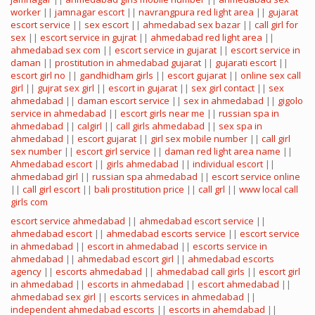
worker
||
jamnagar escort
||
navrangpura red light area
||
gujarat
escort service
||
sex escort
||
ahmedabad sex bazar
||
call girl for
sex
||
escort service in gujrat
||
ahmedabad red light area
||
ahmedabad sex com
||
escort service in gujarat
||
escort service in
daman
||
prostitution in ahmedabad gujarat
||
gujarati escort
||
escort girl no
||
gandhidham girls
||
escort gujarat
||
online sex call
girl
||
gujrat sex girl
||
escort in gujarat
||
sex girl contact
||
sex
ahmedabad
||
daman escort service
||
sex in ahmedabad
||
gigolo
service in ahmedabad
||
escort girls near me
||
russian spa in
ahmedabad
||
calgirl
||
call girls ahmedabad
||
sex spa in
ahmedabad
||
escort gujarat
||
girl sex mobile number
||
call girl
sex number
||
escort girl service
||
daman red light area name
||
Ahmedabad escort
||
girls ahmedabad
||
individual escort
||
ahmedabad girl
||
russian spa ahmedabad
||
escort service online
||
call girl escort
||
bali prostitution price
||
call grl
||
www local call
girls com
escort service ahmedabad
||
ahmedabad escort service
||
ahmedabad escort
||
ahmedabad escorts service
||
escort service
in ahmedabad
||
escort in ahmedabad
||
escorts service in
ahmedabad
||
ahmedabad escort girl
||
ahmedabad escorts
agency
||
escorts ahmedabad
||
ahmedabad call girls
||
escort girl
in ahmedabad
||
escorts in ahmedabad
||
escort ahmedabad
||
ahmedabad sex girl
||
escorts services in ahmedabad
||
independent ahmedabad escorts
||
escorts in ahemdabad
||