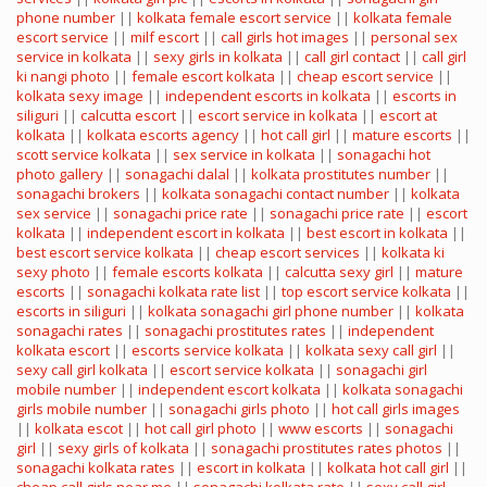
phone number
||
kolkata female escort service
||
kolkata female
escort service
||
milf escort
||
call girls hot images
||
personal sex
service in kolkata
||
sexy girls in kolkata
||
call girl contact
||
call girl
ki nangi photo
||
female escort kolkata
||
cheap escort service
||
kolkata sexy image
||
independent escorts in kolkata
||
escorts in
siliguri
||
calcutta escort
||
escort service in kolkata
||
escort at
kolkata
||
kolkata escorts agency
||
hot call girl
||
mature escorts
||
scott service kolkata
||
sex service in kolkata
||
sonagachi hot
photo gallery
||
sonagachi dalal
||
kolkata prostitutes number
||
sonagachi brokers
||
kolkata sonagachi contact number
||
kolkata
sex service
||
sonagachi price rate
||
sonagachi price rate
||
escort
kolkata
||
independent escort in kolkata
||
best escort in kolkata
||
best escort service kolkata
||
cheap escort services
||
kolkata ki
sexy photo
||
female escorts kolkata
||
calcutta sexy girl
||
mature
escorts
||
sonagachi kolkata rate list
||
top escort service kolkata
||
escorts in siliguri
||
kolkata sonagachi girl phone number
||
kolkata
sonagachi rates
||
sonagachi prostitutes rates
||
independent
kolkata escort
||
escorts service kolkata
||
kolkata sexy call girl
||
sexy call girl kolkata
||
escort service kolkata
||
sonagachi girl
mobile number
||
independent escort kolkata
||
kolkata sonagachi
girls mobile number
||
sonagachi girls photo
||
hot call girls images
||
kolkata escot
||
hot call girl photo
||
www escorts
||
sonagachi
girl
||
sexy girls of kolkata
||
sonagachi prostitutes rates photos
||
sonagachi kolkata rates
||
escort in kolkata
||
kolkata hot call girl
||