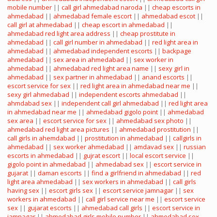
mobile number
||
call girl ahmedabad naroda
||
cheap escorts in
ahmedabad
||
ahmedabad female escort
||
ahmedabad escot
||
call girl at ahmedabad
||
cheap escort in ahmedabad
||
ahmedabad red light area address
||
cheap prostitute in
ahmedabad
||
call girl number in ahmedabad
||
red light area in
ahmedabad
||
ahmedabad independent escorts
||
backpage
ahmedabad
||
sex area in ahmedabad
||
sex worker in
ahmedabad
||
ahmedabad red light area name
||
sexy girl in
ahmedabad
||
sex partner in ahmedabad
||
anand escorts
||
escort service for sex
||
red light area in ahmedabad near me
||
sexy girl ahmedabad
||
independent escorts ahmedabad
||
ahmdabad sex
||
independent call girl ahmedabad
||
red light area
in ahmedabad near me
||
ahmedabad gigolo point
||
ahmedabad
sex area
||
escort service for sex
||
ahmedabad sex photo
||
ahmedabad red light area pictures
||
ahmedabad prostitution
||
call girls in ahemdabad
||
prostitution in ahmedabad
||
callgirls in
ahmedabad
||
sex worker ahmedabad
||
amdavad sex
||
russian
escorts in ahmedabad
||
gujrat escort
||
local escort service
||
gigolo point in ahmedabad
||
ahmedabad sex
||
escort service in
gujarat
||
daman escorts
||
find a girlfriend in ahmedabad
||
red
light area ahmedabad
||
sex workers in ahmedabad
||
call girls
having sex
||
escort girls sex
||
escort service jamnagar
||
sex
workers in ahmedabad
||
call girl service near me
||
escort service
sex
||
gujarat escorts
||
ahmedabad call girls
||
escort service in
jamnagar
||
ahmedabad girls mobile number
||
ahmedabad sex