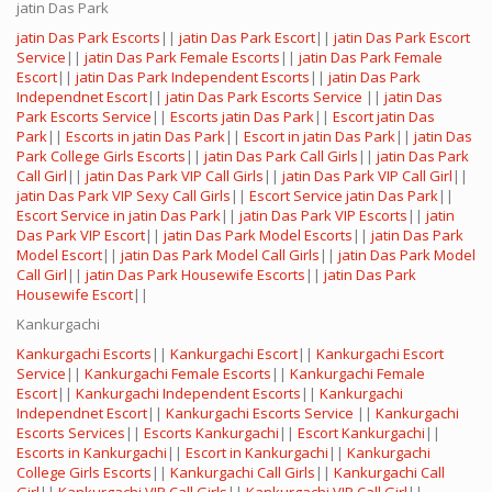
jatin Das Park
jatin Das Park Escorts
||
jatin Das Park Escort
||
jatin Das Park Escort
Service
||
jatin Das Park Female Escorts
||
jatin Das Park Female
Escort
||
jatin Das Park Independent Escorts
||
jatin Das Park
Independnet Escort
||
jatin Das Park Escorts Service
||
jatin Das
Park Escorts Service
||
Escorts jatin Das Park
||
Escort jatin Das
Park
||
Escorts in jatin Das Park
||
Escort in jatin Das Park
||
jatin Das
Park College Girls Escorts
||
jatin Das Park Call Girls
||
jatin Das Park
Call Girl
||
jatin Das Park VIP Call Girls
||
jatin Das Park VIP Call Girl
||
jatin Das Park VIP Sexy Call Girls
||
Escort Service jatin Das Park
||
Escort Service in jatin Das Park
||
jatin Das Park VIP Escorts
||
jatin
Das Park VIP Escort
||
jatin Das Park Model Escorts
||
jatin Das Park
Model Escort
||
jatin Das Park Model Call Girls
||
jatin Das Park Model
Call Girl
||
jatin Das Park Housewife Escorts
||
jatin Das Park
Housewife Escort
||
Kankurgachi
Kankurgachi Escorts
||
Kankurgachi Escort
||
Kankurgachi Escort
Service
||
Kankurgachi Female Escorts
||
Kankurgachi Female
Escort
||
Kankurgachi Independent Escorts
||
Kankurgachi
Independnet Escort
||
Kankurgachi Escorts Service
||
Kankurgachi
Escorts Services
||
Escorts Kankurgachi
||
Escort Kankurgachi
||
Escorts in Kankurgachi
||
Escort in Kankurgachi
||
Kankurgachi
College Girls Escorts
||
Kankurgachi Call Girls
||
Kankurgachi Call