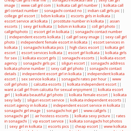
cheap call girls near me
||
sonagachi kolkata rate
||
sexy call girl
image
||
www call gril com
||
kolkata call girl number
||
kolkata call
girl contact number
||
sonagachi contact no
||
indian call girls pic
||
college girl escort
||
bdsm kolkata
||
escorts girls in kolkata
||
escort service at kolkata
||
prostitute number in kolkata
||
asian
escorts
||
sexy girl kolkata
||
bdsm in kolkata
||
coll girl photo
||
callgirlsphoto
||
escort girl in kolkata
||
sonagachi contact number
||
independent escorts kolkata
||
call girl sexy image
||
sexy call girl
photo
||
independent female escort in kolkata
||
escort services in
kolkata
||
sonagachi kolkata pics
||
high class escort
||
kolkata girl
escort
||
escort services kolkata
||
escort girl kolkata
||
kolkata girls
for sex
||
kolkata escort girls
||
sonagachi escorts
||
kolkata escort
agency
||
sonagachi girls pic
||
siliguri escort
||
sonagachi address
kolkata phone number
||
sexy call girl photo
||
sonagachi contact
details
||
independent escort girl in kolkata
||
independent kolkata
escort
||
sex service kolkata
||
sonagachi rates per hour
||
www
coll girl photo
||
calcutta escorts
||
kolkata independent escort
||
want a call girl from calcutta for sexual enjoyment
||
kolkata escort
girl
||
kolkata beautiful girl photo
||
kolkata female escort
||
kolkata
sexy lady
||
siliguri escort service
||
kolkata independent escorts
||
escort agency in kolkata
||
independent escort service in kolkata
||
sonagachi girl image
||
sonagachi hot girl
||
www.callgirls
||
sonagachi girl
||
air hostess escorts
||
kolkata sexy picture
||
rates
in sonagachi
||
vip escort service
||
kolkata sonagachi hot photos
||
sexy girl in kolkata
||
escorts pics
||
cheap escort
||
www kolkata