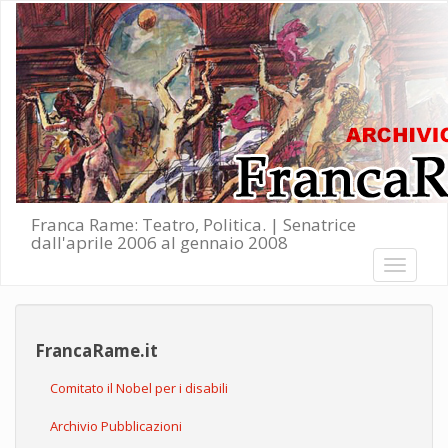
Salta al contenuto principale
Franca Rame: Teatro, Politica. | Senatrice
dall'aprile 2006 al gennaio 2008
Toggle
navigati
FrancaRame.it
Comitato il Nobel per i disabili
Archivio Pubblicazioni