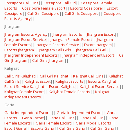
Cossipore Call Girls
||
Cossipore Call Girl
||
Cossipore Female
Escorts
||
Cossipore Female Escort
||
Escorts Cossipore
||
Escort
Cossipore
||
Call Girl Cossipore
||
Call Girls Cossipore
||
Cossipore
Escorts Agency
||
Jhargram
Jhargram Escorts Agency
||
Jhargram Escorts
||
Jhargram Escort
||
Jhargram Escort Service
||
Jhargram Female Escort
||
Jhargram
Female Escorts
||
Jhargram Escorts Service
||
Escort Jhargram
||
Escorts Jhargram
||
Jhargram Call Girls
||
Jhargram Call Girl
||
Jhargram Independent Escorts
||
Jhargram Independent Escort
||
Call
Girl Jhargram
||
Call Girls Jhargram
||
Kalighat
Call Girls Kalighat
||
Call Girl Kalighat
||
Kalighat Call Girls
||
Kalighat
Call Girls
||
Kalighat Escort
||
Kalighat Escorts
||
Escorts Kalighat
||
Escort Service Kalighat
||
Escort Kalighat
||
Kalighat Escort Service
||
Kalighat Female Escort
||
Kalighat Female Escorts
||
Kalighat
Independent Escorts
||
Garia
Garia Independent Escorts
||
Garia Independent Escort
||
Garia
Escorts
||
Garia Escort
||
Garia Call Girls
||
Garia Call Girl
||
Garia
Female Escorts
||
Garia Female Escort
||
Garia Model Escorts
||
Escort Garia
||
Escorts Garia
||
Call Girls Garia
||
Call Girl Garia
||