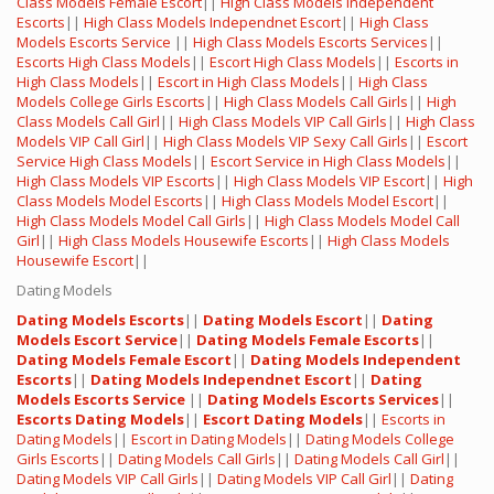
Class Models Female Escort
||
High Class Models Independent
Escorts
||
High Class Models Independnet Escort
||
High Class
Models Escorts Service
||
High Class Models Escorts Services
||
Escorts High Class Models
||
Escort High Class Models
||
Escorts in
High Class Models
||
Escort in High Class Models
||
High Class
Models College Girls Escorts
||
High Class Models Call Girls
||
High
Class Models Call Girl
||
High Class Models VIP Call Girls
||
High Class
Models VIP Call Girl
||
High Class Models VIP Sexy Call Girls
||
Escort
Service High Class Models
||
Escort Service in High Class Models
||
High Class Models VIP Escorts
||
High Class Models VIP Escort
||
High
Class Models Model Escorts
||
High Class Models Model Escort
||
High Class Models Model Call Girls
||
High Class Models Model Call
Girl
||
High Class Models Housewife Escorts
||
High Class Models
Housewife Escort
||
Dating Models
Dating Models Escorts
||
Dating Models Escort
||
Dating
Models Escort Service
||
Dating Models Female Escorts
||
Dating Models Female Escort
||
Dating Models Independent
Escorts
||
Dating Models Independnet Escort
||
Dating
Models Escorts Service
||
Dating Models Escorts Services
||
Escorts Dating Models
||
Escort Dating Models
||
Escorts in
Dating Models
||
Escort in Dating Models
||
Dating Models College
Girls Escorts
||
Dating Models Call Girls
||
Dating Models Call Girl
||
Dating Models VIP Call Girls
||
Dating Models VIP Call Girl
||
Dating