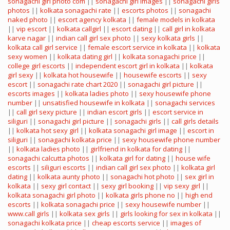
sonagachi girl photo com
||
sonagachi girl images
||
sonagachi girls
photos
||
kolkata sonagachi rate
||
escorts photos
||
sonagachi
naked photo
||
escort agency kolkata
||
female models in kolkata
||
vip escort
||
kolkata callgirl
||
escort dating
||
call girl in kolkata
karve nagar
||
indian call girl sex photo
||
sexy kolkata girls
||
kolkata call girl service
||
female escort service in kolkata
||
kolkata
sexy women
||
kolkata dating girl
||
kolkata sonagachi price
||
college girl escorts
||
independent escort girl in kolkata
||
kolkata
girl sexy
||
kolkata hot housewife
||
housewife escorts
||
sexy
escort
||
sonagachi rate chart 2020
||
sonagachi girl picture
||
escorts images
||
kolkata ladies photo
||
sexy housewife phone
number
||
unsatisfied housewife in kolkata
||
sonagachi services
||
call girl sexy picture
||
indian escort girls
||
escort service in
siliguri
||
sonagachi girl picture
||
sonagachi girls
||
call girls details
||
kolkata hot sexy girl
||
kolkata sonagachi girl image
||
escort in
siliguri
||
sonagachi kolkata price
||
sexy housewife phone number
||
kolkata ladies photo
||
girlfriend in kolkata for dating
||
sonagachi calcutta photos
||
kolkata girl for dating
||
house wife
escorts
||
siliguri escorts
||
indian call girl sex photo
||
kolkata girl
dating
||
kolkata aunty photo
||
sonagachi hot photo
||
sex girl in
kolkata
||
sexy girl contact
||
sexy girl booking
||
vip sexy girl
||
kolkata sonagachi girl photo
||
kolkata girls phone no
||
high end
escorts
||
kolkata sonagachi price
||
sexy housewife number
||
www.call girls
||
kolkata sex girls
||
girls looking for sex in kolkata
||
sonagachi kolkata price
||
cheap escorts service
||
images of