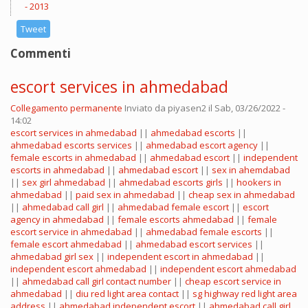
2013
Tweet
Commenti
escort services in ahmedabad
Collegamento permanente
Inviato da
piyasen2
il Sab, 03/26/2022 -
14:02
escort services in ahmedabad
||
ahmedabad escorts
||
ahmedabad escorts services
||
ahmedabad escort agency
||
female escorts in ahmedabad
||
ahmedabad escort
||
independent
escorts in ahmedabad
||
ahmedabad escort
||
sex in ahemdabad
||
sex girl ahmedabad
||
ahmedabad escorts girls
||
hookers in
ahmedabad
||
paid sex in ahmedabad
||
cheap sex in ahmedabad
||
ahmedabad call girl
||
ahmedabad female escort
||
escort
agency in ahmedabad
||
female escorts ahmedabad
||
female
escort service in ahmedabad
||
ahmedabad female escorts
||
female escort ahmedabad
||
ahmedabad escort services
||
ahmedabad girl sex
||
independent escort in ahmedabad
||
independent escort ahmedabad
||
independent escort ahmedabad
||
ahmedabad call girl contact number
||
cheap escort service in
ahmedabad
||
diu red light area contact
||
sg highway red light area
address
||
ahmedabad independent escort
||
ahmedabad call girl