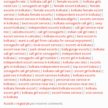
sonagachi rate
||
kolkata call girl
||
female escorts
||
kolkata girls
need sex
||
sonagachi at night
||
female escort kolkata
||
female
escorts in kolkata
||
female escorts kolkata
||
kolkata female escort
service
||
kolkata female escorts
||
independent escort in kolkata
||
female escort service in kolkata
||
kolkatacallgirls
||
escorts services
in kolkata
||
best escort service
||
kolkata sonagachi call girl
||
sexy
escort kolkata
||
independent escorts kolkata
||
call girl service near
me
||
calcutta escort
||
call girl sonagachi
||
indian call girl rate
||
escort service in calcutta
||
kolkata escorts girls
||
best escort in
kolkata
||
want a call girl from calcutta for sexual enjoyment
||
sonagachi call girl
||
local escort service
||
escorts at kolkata
||
escort near me
||
park street escorts
||
ballygunge escorts
||
kolkata
call girl service
||
call girl in sonagachi
||
independent escort
kolkata
||
sonagachi call girl number
||
escort girl in kolkata
||
independent escort service in kolkata
||
kolkata sex site
||
escorts
girls in kolkata
||
kolkata independent escort
||
top escort babes
||
sonagachi call girl photo
||
kolkata call girl sex
||
escort girl kolkata
||
paid sex in kolkata
||
escort services kolkata
||
kolkata escorts
services
||
kolkata escort agency
||
personal sex service in
kolkata
||
escorts service near me
||
escort services near me
||
kolkata female escort
||
independent kolkata escorts
||
kolkata
escort girl
||
kolkata girl escort
||
escort home service
||
scot service
in kolkata
Accedi
o
registrati
per inserire commenti.