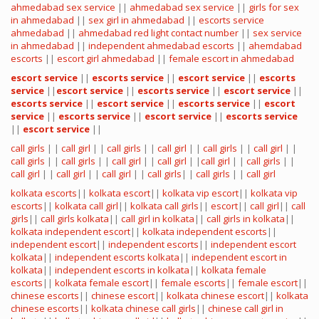
ahmedabad sex service
||
ahmedabad sex service
||
girls for sex
in ahmedabad
||
sex girl in ahmedabad
||
escorts service
ahmedabad
||
ahmedabad red light contact number
||
sex service
in ahmedabad
||
independent ahmedabad escorts
||
ahemdabad
escorts
||
escort girl ahmedabad
||
female escort in ahmedabad
escort service
||
escorts service
||
escort service
||
escorts
service
||
escort service
||
escorts service
||
escort service
||
escorts service
||
escort service
||
escorts service
||
escort
service
||
escorts service
||
escort service
||
escorts service
||
escort service
||
call girls
| |
call girl
| |
call girls
| |
call girl
| |
call girls
| |
call girl
| |
call girls
| |
call girls
| |
call girl
| |
call girl
| |
call girl
| |
call girls
| |
call girl
| |
call girl
| |
call girl
| |
call girls
| |
call girls
| |
call girl
kolkata escorts
||
kolkata escort
||
kolkata vip escort
||
kolkata vip
escorts
||
kolkata call girl
||
kolkata call girls
||
escort
||
call girl
||
call
girls
||
call girls kolkata
||
call girl in kolkata
||
call girls in kolkata
||
kolkata independent escort
||
kolkata independent escorts
||
independent escort
||
independent escorts
||
independent escort
kolkata
||
independent escorts kolkata
||
independent escort in
kolkata
||
independent escorts in kolkata
||
kolkata female
escorts
||
kolkata female escort
||
female escorts
||
female escort
||
chinese escorts
||
chinese escort
||
kolkata chinese escort
||
kolkata
chinese escorts
||
kolkata chinese call girls
||
chinese call girl in