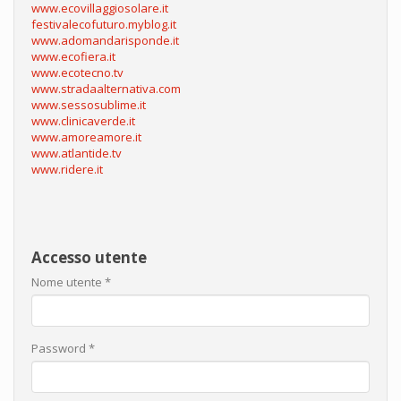
www.ecovillaggiosolare.it
festivalecofuturo.myblog.it
www.adomandarisponde.it
www.ecofiera.it
www.ecotecno.tv
www.stradaalternativa.com
www.sessosublime.it
www.clinicaverde.it
www.amoreamore.it
www.atlantide.tv
www.ridere.it
Accesso utente
Nome utente
*
Password
*