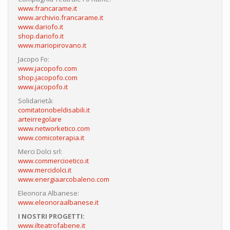
www.francarame.it
www.archivio.francarame.it
www.dariofo.it
shop.dariofo.it
www.mariopirovano.it
Jacopo Fo:
www.jacopofo.com
shop.jacopofo.com
www.jacopofo.it
Solidarietà:
comitatonobeldisabili.it
arteirregolare
www.networketico.com
www.comicoterapia.it
Merci Dolci srl:
www.commercioetico.it
www.mercidolci.it
www.energiaarcobaleno.com
Eleonora Albanese:
www.eleonoraalbanese.it
I NOSTRI PROGETTI:
www.ilteatrofabene.it