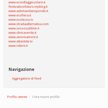
www.ecovillaggiosolare.it
festivalecofuturo.myblog.it
www.adomandarisponde.it
www.ecofiera.it
www.ecotecno.tv
www.stradaalternativa.com
www.sessosublime.it
www.clinicaverde.it
www.amoreamore.it
www.atlantide.tv
www.ridere.it
Navigazione
Aggregatore di feed
Profilo utente
Crea nuovo profilo