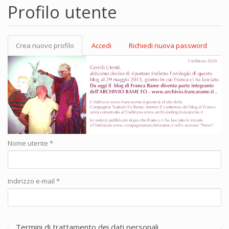
Profilo utente
Crea nuovo profilo
(scheda
Accedi
Richiedi nuova password
Schede primarie
attiva)
Nome utente
*
Indirizzo e-mail
*
Termini di trattamento dei dati personali