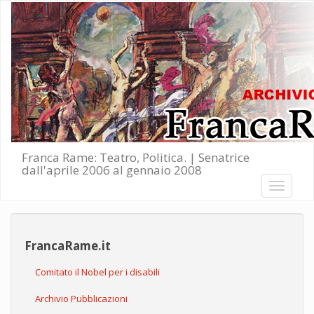
Salta al contenuto principale
Franca Rame: Teatro, Politica. | Senatrice
dall'aprile 2006 al gennaio 2008
Toggle
navigati
FrancaRame.it
Comitato il Nobel per i disabili
Archivio Pubblicazioni