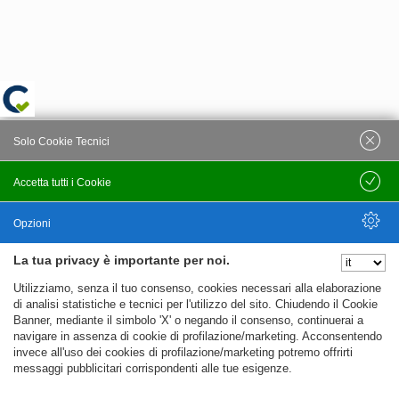
Solo Cookie Tecnici
Accetta tutti i Cookie
Salva
Opzioni
La tua privacy è importante per noi.
Nascondi Opzioni
Utilizziamo, senza il tuo consenso, cookies necessari alla elaborazione
di analisi statistiche e tecnici per l'utilizzo del sito. Chiudendo il Cookie
Banner, mediante il simbolo 'X' o negando il consenso, continuerai a
navigare in assenza di cookie di profilazione/marketing. Acconsentendo
invece all'uso dei cookies di profilazione/marketing potremo offrirti
messaggi pubblicitari corrispondenti alle tue esigenze.