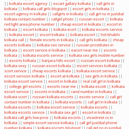
||
kolkata escort agency
||
escart gallary kolkata
||
call girls in
kolkata
||
kolkata call girls blogspot
||
escort girls in kolkata
||
escort agency in kolkata
||
callgirls in kolkata
||
call girl no in justdial
kolkata contact number
||
callgirl photo
||
russian escort
||
kolkata
red light area phone number
||
cheap escort in kolkata
||
escort in
kolkata
||
escort kolkata
||
kolkata ecort
||
kolkata escorts service
||
kolkata escort
||
escort kolkata
||
kolkata escort
||
hot bhabhi
kolkata call
||
female escorts in kolkata
||
call girls kolkata
||
cheap
escorts kolkata
||
kolkata sex service
||
russian prostitutes in
kolkata
||
escort service in kolkata
||
eacort near me
||
escorts
kolkata
||
kolkata escorts service
||
kolkata sex girls mobile number
||
escorts kolkata
||
banjara hills escort
||
russian escort kolkata
||
kolkata sexy
||
russian escort kolkata
||
escort services kolkata
||
scort service
||
cheap escorts kolkata
||
kolkata excort service
||
escort services kolkata
||
escort at kolkata
||
sex girls in kolkata
||
kolkata escort service
||
escort in kolkata
||
real call girl in kolkata
||
college girl escorts
||
excorts near me
||
kolkata escott
||
kolkata
escort service
||
escorts in kolkata
||
rand number in kolkata
||
kolkata scort
||
russian kolkata escorts
||
escots service
||
call girl
contact number in kolkata
||
kolkata escorts
||
call girl in kolkata
||
kolkata escorts
||
kolkata escort service
||
kolkata escorts
||
kolkata escorts service
||
kolkata sex girl
||
escort in kolkata
||
kolkata call girls low price
||
kolkata escorts
||
vivastreet co in
kolkata
||
simple escort service kolkata
||
call girl justdial phone
number kolkata
||
kolkata escorts blogspot
||
call girl no in justdial