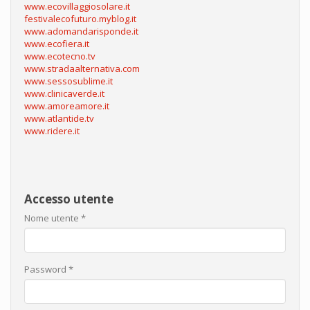
www.ecovillaggiosolare.it
festivalecofuturo.myblog.it
www.adomandarisponde.it
www.ecofiera.it
www.ecotecno.tv
www.stradaalternativa.com
www.sessosublime.it
www.clinicaverde.it
www.amoreamore.it
www.atlantide.tv
www.ridere.it
Accesso utente
Nome utente
*
Password
*