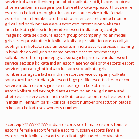
service
kolkata millenium park photo
kolkata red light area address
phone number
massage in park street kolkata
vip escort
housewife
escorts in kolkata
babughat kolkata
escort service india
female
escort in india
female eacorts
independent escort
contact number
girl
call girl book review
www.escort.com
prostitution websites
india
kolkata girl sex
independent escort india
sonagachi girl
image
kolkata sex picture
escort group of company
indian model
girls
street prostitution in kolkata
kolkata prostitution areas
call girl
book
girls in kolkata
russian escorts in india
escort services meaning
in hindi
cheap call girls near me
private escorts
sex massage
kolkata
escort.com
prinsep ghat
sonagachi price rate
india escort
service
sex spa kolkata
indian escort agency
celebrity escorts
escort
services
prinsep ghat kolkata
kalkata sex
kolkata girls
number
sonagachi ladies
indian escort service company
kolkata
sonagachi bazar
indian girl escort
high profile escorts
cheap escort
service
indian escorts girls
sex massage in kolkata
india
escort
kolkata girl sex
high class escort
indian call girl name and
photo
escort services in india
kolkata prostitution area
best escorts
in india
millennium park (kolkata)
escort number
prostitution places
in kolkata
kolkata sex workers number
scort vip
??? ?????? ????
indian escorts sex
female escorts
female
escorts
female escort
female escorts
russian escorts
female
escort
sex in kolkata
escort sex
kolkata girls need sex
vivastreet