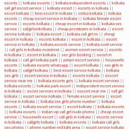
escorts
||
kolkata escorts
||
kolkata independent escorts
||
kolkata
call girl escort service
||
kolkata escort
||
escorts in kolkata
||
escort kolkata
||
best escort in kolkata
||
sokka kolkata
||
kolkata
escorts
||
cheap escort service in kolkata
||
kolkata female escort
service
||
escorts kolkata
||
cheap escort in kolkata
||
kolkata sex
service
||
callgirlsinkolkata
||
cheap prostitutes in kolkata
||
escort
service kolkata
||
kolkata escort
||
kolkata call girl no
||
cheap
escort in kolkata
||
escorts kolkata
||
escort in kolkata
||
escort
service in kolkata
||
kolkata escorts service
||
kolkata scott service
||
call girls in kolkata vivastreet
||
women escort service
||
escorts
in kolkata
||
escort in kolkata
||
sex girls booking
||
excort in
kolkata
||
call girl kolkata park
||
pimpri escort service
||
housewife
escorts
||
kolkata escorts whatsapp
||
escort kolkata
||
sex girls in
kolkata
||
callgirl kolkata
||
best escort service kolkata
||
kolkata
sex girls
||
escort service in kolkata
||
escorts kolkata
||
esscort
service near me
||
kolkata escorts girls
||
kolkata escort services
||
kolkata escorts
||
kolkata park escort
||
independent escort service
in kolkata
||
escort services in kolkata
||
esscort near me
||
call girl
kolkata
||
escort service kolkata
||
female escort service
||
escort
service in kolkata
||
kolkata sex girls phone number
||
kolkata
escorts
||
kolkata escort service
||
escort kolkata
||
kolkata escorts
||
kolkata escorts
||
indian vip call girl nude photos
||
cheap escort
service
||
housewife escort
||
call girls in kolkata
||
escorts service
in kolkata
||
callgirls kolkata
||
kolkata escorts
||
kolkata call girls
sex photos
||
phone number red light area
||
escort service kolkata