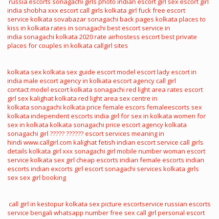
russia escorts
sonagachi girls photo
indian escort girl sex
escort girl
india
shobha xxx
escort call girls
kolkata girl fuck
free escort
service
kolkata sovabazar sonagachi
back pages kolkata
places to
kiss in kolkata
rates in sonagachi
best escort service in
india
sonagachi kolkata 2020 rate
airhostess escort
best private
places for couples in kolkata
callgirl sites
kolkata sex
kolkata sex guide
escort model
escort lady
escort in
india
male escort agency in kolkata
escort agency
call girl
contact
model escort
kolkata sonagachi red light area rates
escort
girl sex
kalighat kolkata red light area
sex centre in
kolkata
sonagachi kolkata price
female escors
femaleescorts
sex
kolkata
independent escorts india
girl for sex in kolkata
women for
sex in kolkata
kolkata sonagachi price
escort agency
kolkata
sonagachi girl
????? ??????
escort services meaning in
hindi
www.callgirl.com
kalighat fetish
indian escort service
call girls
details
kolkata girl xxx
sonagachi girl mobile number
woman escort
service
kolkata sex girl
cheap escorts
indian female escorts
indian
escorts
indian excorts
girl escort
sonagachi services
kolkata girls
sex
sex girl booking
call girl in kestopur
kolkata sex picture
escortservice
russian escorts
service
bengali whatsapp number
free sex call girl
personal escort