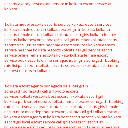
escorts agency
best escort service in kolkata
escort service at
kolkata
kolkata model escorts
escorts service kolkata
escort services
kolkata
female escort in kolkata
escort girl in kolkata
kolkatta
escorts
female escort kolkata
kolkata escort girls
kolkata female
escorts
kolkataescorts
sonagachi call girl number
kolkata escorts
services
call girl service near me
escort services kolkata
escorts
service near me
kolkata+escorts
kolkata call girl service
escort
service online
female escorts kolkata
kolkata female escort
service
book escorts online
sonagachi call girls
sonagachi booking
rate list
paid sex in kolkata
escorts services in kolkata
escort near
me
best escorts in kolkata
kolkata escort agency
sonagachi dalal
call girl in
sonagachi
sonagachi call girl photo
escorts
services
kolkata+escorts
best escort in kolkata
escort girl
kolkata
park street escorts
kolkata female escort
sonagachi booking
rate
escort service near
kolkata escot
kolkata escorts girls
female
escort near me
independent escort kolkata
coll girl kolkata
escort at
kolkata
escort agency in kolkata
best escort service kolkata
kolkata
escort girl
local escort service
call girl sonagachi
escort at
kolkata
near escort service
kolkata escott
escorts service
personal