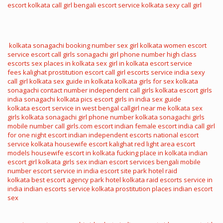
escort
kolkata call girl
bengali escort service
kolkata sexy call girl
kolkata sonagachi booking number
sex girl kolkata
women escort
service
escort call girls
sonagachi girl phone number
high class
escorts
sex places in kolkata
sex girl in kolkata
escort service
fees
kalighat prostitution
escort call girl
escorts service india
sexy
call girl kolkata
sex guide in kolkata
kolkata girls for sex
kolkata
sonagachi contact number
independent call girls kolkata
escort girls
india
sonagachi kolkata pics
escort girls in india
sex guide
kolkata
escort service in west bengal
callgirl near me
kolkata sex
girls
kolkata sonagachi girl phone number
kolkata sonagachi girls
mobile number
call girls.com
escort indian
female escort india
call girl
for one night
escort indian
independent escorts
national escort
service
kolkata housewife escort
kalighat red light area
escort
models
housewife escort in kolkata
fucking place in kolkata
indian
escort girl
kolkata girls sex
indian escort services
bengali mobile
number
escort service in india
escort site
park hotel raid
kolkata
best escort agency
park hotel kolkata raid
escorts service in
india
indian escorts service
kolkata prostitution places
indian escort
sex