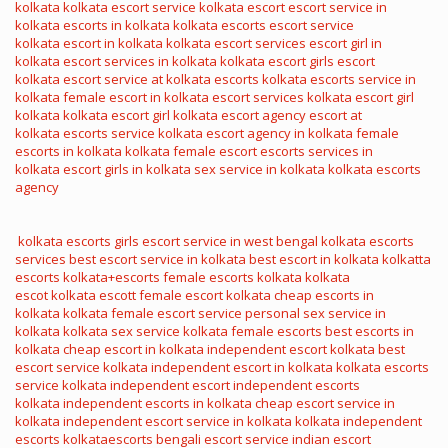
kolkata
kolkata escort service
kolkata escort
escort service in
kolkata
escorts in kolkata
kolkata escorts
escort service
kolkata
escort in kolkata
kolkata escort services
escort girl in
kolkata
escort services in kolkata
kolkata escort girls
escort
kolkata
escort service at kolkata
escorts kolkata
escorts service in
kolkata
female escort in kolkata
escort services kolkata
escort girl
kolkata
kolkata escort girl
kolkata escort agency
escort at
kolkata
escorts service kolkata
escort agency in kolkata
female
escorts in kolkata
kolkata female escort
escorts services in
kolkata
escort girls in kolkata
sex service in kolkata
kolkata escorts
agency
kolkata escorts girls
escort service in west bengal
kolkata escorts
services
best escort service in kolkata
best escort in kolkata
kolkatta
escorts
kolkata+escorts
female escorts kolkata
kolkata
escot
kolkata escott
female escort kolkata
cheap escorts in
kolkata
kolkata female escort service
personal sex service in
kolkata
kolkata sex service
kolkata female escorts
best escorts in
kolkata
cheap escort in kolkata
independent escort kolkata
best
escort service kolkata
independent escort in kolkata
kolkata escorts
service
kolkata independent escort
independent escorts
kolkata
independent escorts in kolkata
cheap escort service in
kolkata
independent escort service in kolkata
kolkata independent
escorts
kolkataescorts
bengali escort service
indian escort