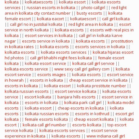
kolkata
||
kolkataescorts
||
kolkata escort
||
kolkata escorts
services
||
russian escorts in kolkata
||
photo callgirl
||
red light
area in kolkata city contact number
||
busty escorts
||
kolkata
female escort
||
kolkata eacort
||
kolkataescort
||
call girl kolkata
||
call girl no in justdial kolkata
||
red light area in kolkata
||
escort
service in north kolkata
||
kolkata escorts
||
escorts with real pics in
kolkata
||
escort services in kolkata
||
call girl in kolkata karve
nagar
||
escorts service in kolkata
||
kolkata escorts
||
prostitution
in kolkata rates
||
kolkata escorts
||
escorts services in kolkata
||
kolkatta escorts
||
kolkata escorts services
||
kolkata hijaras escort
hd photos
||
call girl bhabhi night fees kolkata
||
female escort
kolkata
||
kolkata escort service
||
kolkata call girl service
||
kolkata escorts service
||
www sexy call girl gallery com
||
kolkata
escort service
||
escorts images
||
kolkata escorts
||
escort service
in howrah
||
escorts in kolkata
||
cheap escort service in kolkata
||
escorts in kolkata
||
kolkata escort
||
kolkata prostitute number
||
kolkata russian escorts
||
escort service kolkata
||
kolkata escorts
service
||
escort kolkata
||
banjara hills escorts
||
escort service in
kolkata
||
escorts in kolkata
||
kolkata park call girl
||
kolkata model
escorts
||
kolkata escort
||
cheap escorts in kolkata
||
kolkata
escorts
||
kolkata russian escorts
||
escorts in kothrud
||
escort girl
kolkata
||
female escorts kolkata
||
cheap escort kolkata
||
kolkata
escort
||
kolkata call girl number
||
escorts kolkata
||
top escort
service kolkata
||
kolkata escorts services
||
escort service
expereince in kolkata
||
kolkata escorts
||
www indiana call girl