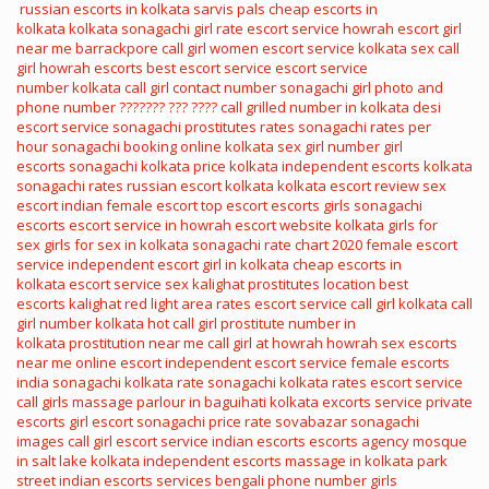
russian escorts in kolkata
sarvis pals
cheap escorts in
kolkata
kolkata sonagachi girl rate
escort service howrah
escort girl
near me
barrackpore call girl
women escort service
kolkata sex call
girl
howrah escorts
best escort service
escort service
number
kolkata call girl contact number
sonagachi girl photo and
phone number
??????? ??? ????
call grilled number in kolkata
desi
escort service
sonagachi prostitutes rates
sonagachi rates per
hour
sonagachi booking online
kolkata sex girl number
girl
escorts
sonagachi kolkata price
kolkata independent escorts
kolkata
sonagachi rates
russian escort kolkata
kolkata escort review
sex
escort
indian female escort
top escort
escorts girls
sonagachi
escorts
escort service in howrah
escort website
kolkata girls for
sex
girls for sex in kolkata
sonagachi rate chart 2020
female escort
service
independent escort girl in kolkata
cheap escorts in
kolkata
escort service sex
kalighat prostitutes location
best
escorts
kalighat red light area rates
escort service call girl
kolkata call
girl number
kolkata hot call girl
prostitute number in
kolkata
prostitution near me
call girl at howrah
howrah sex
escorts
near me
online escort
independent escort service
female escorts
india
sonagachi kolkata rate
sonagachi kolkata rates
escort service
call girls
massage parlour in baguihati kolkata
excorts service
private
escorts
girl escort
sonagachi price rate
sovabazar sonagachi
images
call girl escort service
indian escorts
escorts agency
mosque
in salt lake kolkata
independent escorts
massage in kolkata park
street
indian escorts services
bengali phone number
girls