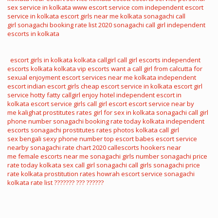
sex service in kolkata
www escort service com
independent escort
service in kolkata
escort girls near me
kolkata sonagachi call
girl
sonagachi booking rate list 2020
sonagachi call girl
independent
escorts in kolkata
escort girls in kolkata
kolkata callgirl
call girl escorts
independent
escorts kolkata
kolkata vip escorts
want a call girl from calcutta for
sexual enjoyment
escort services near me
kolkata independent
escort
indian escort girls
cheap escort service in kolkata
escort girl
service
hotty fatty callgirl enjoy hotel
independent escort in
kolkata
escort service girls
call girl escort
escort service near by
me
kalighat prostitutes rates
girl for sex in kolkata
sonagachi call girl
phone number
sonagachi booking rate today
kolkata independent
escorts
sonagachi prostitutes rates photos
kolkata call girl
sex
bengali sexy phone number
top escort babes
escort service
nearby
sonagachi rate chart 2020
callescorts
hookers near
me
female escorts near me
sonagachi girls number
sonagachi price
rate today
kolkata sex call girl
sonagachi call girls
sonagachi price
rate
kolkata prostitution rates
howrah escort service
sonagachi
kolkata rate list
??????? ??? ??????