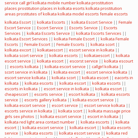
service
call girl kolkata mobile number
kolkata prostitution
places
prostitution places in kolkata
esorts
kolkata prostitution
areas
prostitutes of kolkata
kolkata model escorts
female escorts
kolkata Escort
||
kolkata Escorts
||
kolkata Escort Service
||
Female
Escort Service
||
Escort Service
||
Escorts Service
||
Escorts
Services
||
kolkata Escorts Service
||
kolkata Escorts Services
||
kolkata Escort Services
||
kolkata Female Escort
||
kolkata Female
Escorts
||
Female Escort
||
Female Escorts
||
kolkata scort
||
kolkata excort
||
kolkataescort
||
escort service in kolkata
||
kolkata scort service
||
kolkata escorts
||
kolkataescort
||
kolkata
escort service
||
kolkata escort
||
escorst service
||
kolkata escourt
||
escorts kolkata
||
kolkata escort service
||
callgirl kolkata
||
scort service in kolkata
||
kolkata excort
||
escort service kolkata
||
escort service kolkata
||
kolkata scort
||
kolkata escort
||
eacorts in
kolkata
||
kolkata escorts
||
kolkata escort
||
kolkata escorts
||
escorts in kolkata
||
escort service in kolkata
||
kolkata escort
||
cheapescort
||
escorts service
||
escort kolkata
||
kolkata escorts
service
||
escorts gallery kolkata
||
kolkata escort service
||
kolkata escort service
||
escort service
||
escort service kolkata
||
escorts service in kolkata
||
kolkata scort
||
kolkata massage price
girls sex photos
||
kolkata escort service
||
escort in kolkata
||
kolkata red light area contact number
||
kolkata escorts
||
kolkata
escort
||
kolkata escort service
||
kolkata escort
||
kolkata escorts
service
||
kolkata escorts
||
kolkata escort service
||
kolkata red