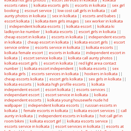
kolkata hot girls photos
||
escort services in kolkata
||
kolkata
escorts rates
||
kolkata escorts girls
||
escorts in kolkata
||
sex girl
booking
||
escourt service
||
low cost call girls in kolkata
||
call
aunty photos in kolkata
||
sex in kolkata
||
escorts and babes
||
escort kolkata
||
kolkata item girls images
||
sex worker in kolkata
||
independent kolkata escorts
||
kolkata escort
||
kolkata ki
ladkiyon ke number
||
kolkata escorts
||
escort girls in kolkata
||
cheap escort in kolkata
||
escorts in kolkata
||
independent escorts
in kolkata
||
cheap escort in kolkata
||
kolkata escort girls
||
escort
service online
||
escorts service in kolkata
||
kolkata escorts
||
kolkata female escort
||
escorts in kolkata
||
independent escort in
kolkata
||
escort service kolkata
||
kolkata call aunty photos
||
kolkata escort girls
||
escort in kolkata
||
red light area contact
number
||
kolkata escort independent
||
kolkata escorts
||
sex
kolkata girls
||
escorts services in kolkata
||
hookers in kolkata
||
cheap escorts kolkata
||
escort girls kolkata
||
sex girls in kolkata
||
kolkata escorts
||
kolkata high profile escorts
||
kolkata
independent escort
||
escort kolkata
||
escorts services
||
independant escort
||
escort service in kolkata
||
kolkata
independent escorts
||
kolkata young housewife nude hd
wallpaper
||
independent kolkata escorts
||
russian escorts in
kolkata
||
female escorts in kolkata
||
kolkata escort services
||
call
aunty in kolkata
||
independent escorts in kolkata
||
hot call girl in
room bikini
||
kolkata escort girl
||
kolkata escorts service
||
escorts service in kolkata
||
escort services in kolkata
||
escorts at