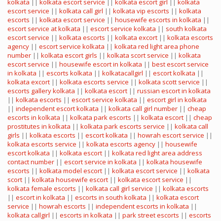
kolkata
||
kolkata escort service
||
kolkata escort girl
||
kolkata
escort service
||
kolkata call girl
||
kolkata vip escorts
||
kolkata
escorts
||
kolkata escort service
||
housewife escorts in kolkata
||
escort service at kolkata
||
escort service kolkata
||
south kolkata
escort service
||
kolkata escorts
||
kolkata excort
||
kolkata escorts
agency
||
escort service kolkata
||
kolkata red light area phone
number
||
kolkata escort girls
||
kolkata scort service
||
kolkata
escort service
||
housewife escort in kolkata
||
best escort service
in kolkata
||
escorts kolkata
||
kolkatacallgirl
||
escort kolkata
||
kolkata excort
||
kolkata escorts service
||
kolkata scott service
||
escorts gallery kolkata
||
kolkata escort
||
russian escort in kolkata
||
kolkata escorts
||
escort service kolkata
||
escort girl in kolkata
||
independent escort kolkata
||
kolkata call girl number
||
cheap
escorts in kolkata
||
kolkata park escorts
||
kolkata escort
||
cheap
prostitutes in kolkata
||
kolkata park escorts service
||
kolkata call
girls
||
kolkata escorts
||
escort kolkata
||
howrah escort service
||
kolkata escorts service
||
kolkata escorts agency
||
housewife
escort kolkata
||
kolkata escort
||
kolkata red light area address
contact number
||
escort service in kolkata
||
kolkata housewife
escorts
||
kolkata model escort
||
kolkata escort service
||
kolkata
scort
||
kolkata housewife escort
||
kolkata escort service
||
kolkata female escorts
||
kolkata call girl service
||
kolkata escorts
||
escort in kolkata
||
escorts in south kolkata
||
kolkata escort
service
||
howrah escorts
||
independent escorts in kolkata
||
kolkata callgirl
||
escorts in kolkata
||
park street escorts
||
escorts