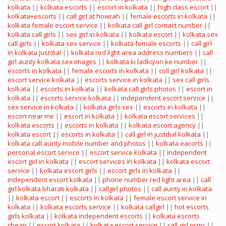
kolkata
||
kolkata escorts
||
escort in kolkata
||
high class escort
||
kolkata+escorts
||
call girl at howrah
||
female escorts in kolkata
||
kolkata female escort service
||
kolkata call girl contact number
||
kolkata call girls
||
sex girl in kolkata
||
kolkata escort
||
kolkata sex
call girls
||
kolkata sex service
||
kolkata female escorts
||
call girl
in kolkata justdial
||
kolkata red light area address numbers
||
call
girl aunty kolkata sex images
||
kolkata ki ladkiyon ke number
||
escorts in kolkata
||
female escorts in kolkata
||
coll girl kolkata
||
escort service kolkata
||
escorts service in kolkata
||
sex call girls
kolkata
||
escorts in kolkata
||
kolkata call girls photos
||
escort in
kolkata
||
escorts service kolkata
||
independent escort service
||
sex service in kolkata
||
kolkata girls sex
||
escorts in kolkata
||
escort near me
||
escort in kolkata
||
kolkata escort services
||
kolkata escorts
||
escorts in kolkata
||
kolkata escort agency
||
kolkata escort
||
escorts in kolkata
||
call girl in justdial kolkata
||
kolkata call aunty mobile number and photos
||
kolkata eacorts
||
personal escort service
||
escort service kolkata
||
independent
escort girl in kolkata
||
escort services in kolkata
||
kolkata escort
service
||
kolkata escort girls
||
escort girls in kolkata
||
independent escort kolkata
||
phone number red light area
||
call
girl kolkata bharati kolkata
||
callgirl photos
||
call aunty in kolkata
||
kolkata escort
||
escorts in kolkata
||
female escort service in
kolkata
||
kolkata escorts service
||
kolkata callgirl
||
hot escorts
girls kolkata
||
kolkata independent escorts
||
kolkata escorts
cheap
||
escort kolkata
||
kolkata escort service
||
call girl pcmc
||