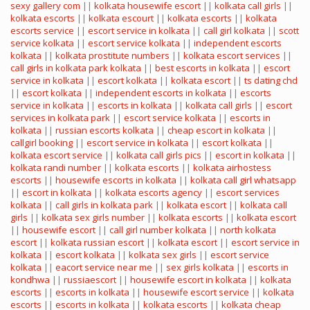
sexy gallery com
||
kolkata housewife escort
||
kolkata call girls
||
kolkata escorts
||
kolkata escourt
||
kolkata escorts
||
kolkata
escorts service
||
escort service in kolkata
||
call girl kolkata
||
scott
service kolkata
||
escort service kolkata
||
independent escorts
kolkata
||
kolkata prostitute numbers
||
kolkata escort services
||
call girls in kolkata park kolkata
||
best escorts in kolkata
||
escort
service in kolkata
||
escort kolkata
||
kolkata escort
||
ts dating chd
||
escort kolkata
||
independent escorts in kolkata
||
escorts
service in kolkata
||
escorts in kolkata
||
kolkata call girls
||
escort
services in kolkata park
||
escort service kolkata
||
escorts in
kolkata
||
russian escorts kolkata
||
cheap escort in kolkata
||
callgirl booking
||
escort service in kolkata
||
escort kolkata
||
kolkata escort service
||
kolkata call girls pics
||
escort in kolkata
||
kolkata randi number
||
kolkata escorts
||
kolkata airhostess
escorts
||
housewife escorts in kolkata
||
kolkata call girl whatsapp
||
escort in kolkata
||
kolkata escorts agency
||
escort services
kolkata
||
call girls in kolkata park
||
kolkata escort
||
kolkata call
girls
||
kolkata sex girls number
||
kolkata escorts
||
kolkata escort
||
housewife escort
||
call girl number kolkata
||
north kolkata
escort
||
kolkata russian escort
||
kolkata escort
||
escort service in
kolkata
||
escort kolkata
||
kolkata sex girls
||
escort service
kolkata
||
eacort service near me
||
sex girls kolkata
||
escorts in
kondhwa
||
russiaescort
||
housewife escort in kolkata
||
kolkata
escorts
||
escorts in kolkata
||
housewife escort service
||
kolkata
escorts
||
escorts in kolkata
||
kolkata escorts
||
kolkata cheap