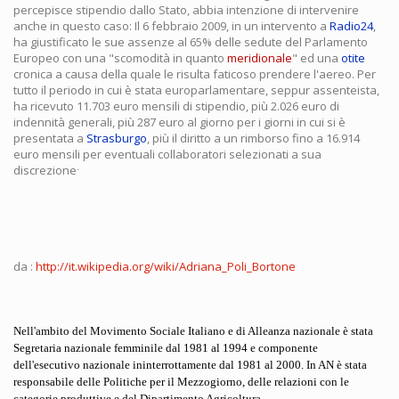
percepisce stipendio dallo Stato, abbia intenzione di intervenire
anche in questo caso: Il 6 febbraio 2009, in un intervento a
Radio24
,
ha giustificato le sue assenze al 65% delle sedute del Parlamento
Europeo con una "scomodità in quanto
meridionale
" ed una
otite
cronica a causa della quale le risulta faticoso prendere l'aereo. Per
tutto il periodo in cui è stata europarlamentare, seppur assenteista,
ha ricevuto 11.703 euro mensili di stipendio, più 2.026 euro di
indennità generali, più 287 euro al giorno per i giorni in cui si è
presentata a
Strasburgo
, più il diritto a un rimborso fino a 16.914
euro mensili per eventuali collaboratori selezionati a sua
.
discrezione
da :
http://it.wikipedia.org/wiki/Adriana_Poli_Bortone
Nell'ambito del
Movimento Sociale Italiano
e di
Alleanza nazionale
è stata
Segretaria nazionale femminile dal
1981
al
1994
e componente
dell'esecutivo nazionale ininterrottamente dal
1981
al
2000
. In AN è stata
responsabile delle Politiche per il Mezzogiorno, delle relazioni con le
categorie produttive e del Dipartimento Agricoltura.