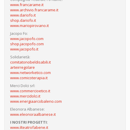
www.francarame.it
www.archivio.francarame.it
www.dariofo.it
shop.dariofo.it
www.mariopirovano.it
Jacopo Fo:
www.jacopofo.com
shop.jacopofo.com
www.jacopofo.it
Solidarietà:
comitatonobeldisabili.it
arteirregolare
www.networketico.com
www.comicoterapia.it
Merci Dolci srl:
www.commercioetico.it
www.mercidolci.it
www.energiaarcobaleno.com
Eleonora Albanese:
www.eleonoraalbanese.it
I NOSTRI PROGETTI:
www.ilteatrofabene.it