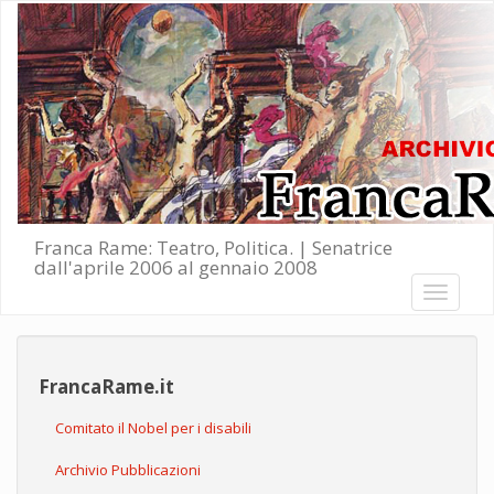
Salta al contenuto principale
Franca Rame: Teatro, Politica. | Senatrice
dall'aprile 2006 al gennaio 2008
Toggle
navigati
FrancaRame.it
Comitato il Nobel per i disabili
Archivio Pubblicazioni