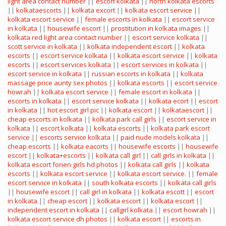
light area contact number
||
escort kolkata
||
north kolkata escorts
||
kolkataescorts
||
kolkata excort
||
kolkata escort service
||
kolkata escort service
||
female escorts in kolkata
||
escort service
in kolkata
||
housewife escort
||
prostitution in kolkata images
||
kolkata red light area contact number
||
escort service kolkata
||
scott service in kolkata
||
kolkata independent escort
||
kolkata
escorts
||
escort service kolkata
||
kolkata escort service
||
kolkata
escorts
||
escort services kolkata
||
escort services in kolkata
||
escort service in kolkata
||
russian escorts in kolkata
||
kolkata
massage price aunty sex photos
||
kolkata escorts
||
escort service
howrah
||
kolkata escort service
||
female escort in kolkata
||
escorts in kolkata
||
escort service kolkata
||
kolkata ecort
||
escort
in kolkata
||
hot escort girl pic
||
kolkata escort
||
kolkataescort
||
cheap escorts in kolkata
||
kolkata park call girls
||
escort service in
kolkata
||
escort kolkata
||
kolkata escorts
||
kolkata park escort
service
||
escorts service kolkata
||
paid nude models kolkata
||
cheap escorts
||
kolkata eacorts
||
housewife escorts
||
housewife
escort
||
kolkata+escorts
||
kolkata call girl
||
call girls in kolkata
||
kolkata escort forien girls hd photos
||
kolkata call girls
||
kolkata
escorts
||
kolkata escort service
||
kolkata escort service.
||
female
escort service in kolkata
||
south kolkata escorts
||
kolkata call girls
||
housewife escort
||
call girl in kolkata
||
kolkata escott
||
escort
in kolkata
||
cheap escort
||
kolkata escort
||
kolkata escort
||
independent escort in kolkata
||
callgirl kolkata
||
escort howrah
||
kolkata escort service dh photos
||
kolkata escort
||
escorts in