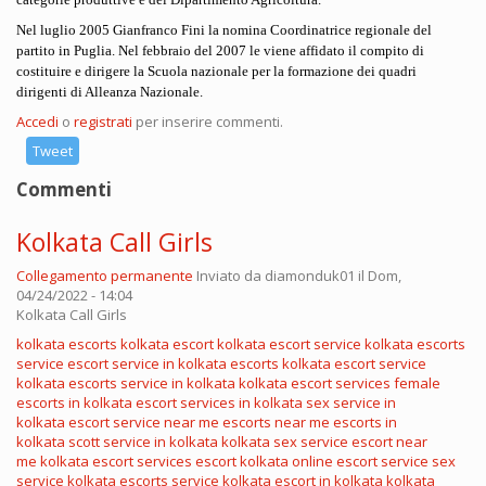
Nel luglio
2005
Gianfranco Fini
la nomina Coordinatrice regionale del
partito in
Puglia
. Nel febbraio del
2007
le viene affidato il compito di
costituire e dirigere la Scuola nazionale per la formazione dei quadri
dirigenti di
Alleanza Nazionale
.
Accedi
o
registrati
per inserire commenti.
Tweet
Commenti
Kolkata Call Girls
Collegamento permanente
Inviato da
diamonduk01
il Dom,
04/24/2022 - 14:04
Kolkata Call Girls
kolkata escorts
kolkata escort
kolkata escort service
kolkata escorts
service
escort service in kolkata
escorts kolkata
escort service
kolkata
escorts service in kolkata
kolkata escort services
female
escorts in kolkata
escort services in kolkata
sex service in
kolkata
escort service near me
escorts near me
escorts in
kolkata
scott service in kolkata
kolkata sex service
escort near
me
kolkata escort services
escort kolkata
online escort service
sex
service kolkata
escorts service kolkata
escort in kolkata
kolkata