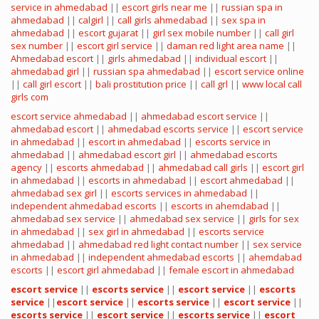
service in ahmedabad
||
escort girls near me
||
russian spa in
ahmedabad
||
calgirl
||
call girls ahmedabad
||
sex spa in
ahmedabad
||
escort gujarat
||
girl sex mobile number
||
call girl
sex number
||
escort girl service
||
daman red light area name
||
Ahmedabad escort
||
girls ahmedabad
||
individual escort
||
ahmedabad girl
||
russian spa ahmedabad
||
escort service online
||
call girl escort
||
bali prostitution price
||
call grl
||
www local call
girls com
escort service ahmedabad
||
ahmedabad escort service
||
ahmedabad escort
||
ahmedabad escorts service
||
escort service
in ahmedabad
||
escort in ahmedabad
||
escorts service in
ahmedabad
||
ahmedabad escort girl
||
ahmedabad escorts
agency
||
escorts ahmedabad
||
ahmedabad call girls
||
escort girl
in ahmedabad
||
escorts in ahmedabad
||
escort ahmedabad
||
ahmedabad sex girl
||
escorts services in ahmedabad
||
independent ahmedabad escorts
||
escorts in ahemdabad
||
ahmedabad sex service
||
ahmedabad sex service
||
girls for sex
in ahmedabad
||
sex girl in ahmedabad
||
escorts service
ahmedabad
||
ahmedabad red light contact number
||
sex service
in ahmedabad
||
independent ahmedabad escorts
||
ahemdabad
escorts
||
escort girl ahmedabad
||
female escort in ahmedabad
escort service
||
escorts service
||
escort service
||
escorts
service
||
escort service
||
escorts service
||
escort service
||
escorts service
||
escort service
||
escorts service
||
escort