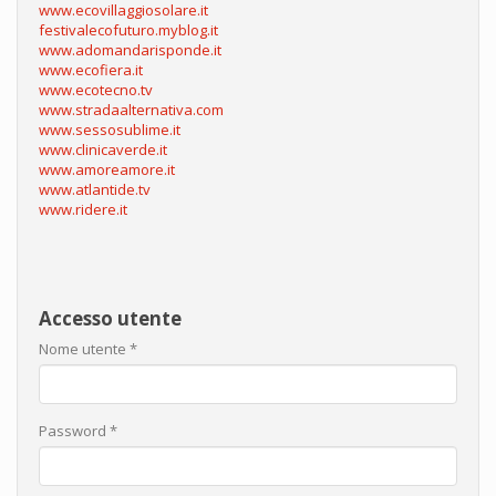
www.ecovillaggiosolare.it
festivalecofuturo.myblog.it
www.adomandarisponde.it
www.ecofiera.it
www.ecotecno.tv
www.stradaalternativa.com
www.sessosublime.it
www.clinicaverde.it
www.amoreamore.it
www.atlantide.tv
www.ridere.it
Accesso utente
Nome utente
*
Password
*