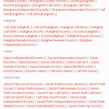
Female Escorts
||
Jhargram Escorts Service
||
Escort Jhargram
||
Escorts Jhargram
||
Jhargram Call Girls
||
Jhargram Call Girl
||
Jhargram Independent Escorts
||
Jhargram Independent Escort
||
Call
Girl Jhargram
||
Call Girls Jhargram
||
Kalighat
Call Girls Kalighat
||
Call Girl Kalighat
||
Kalighat Call Girls
||
Kalighat
Call Girls
||
Kalighat Escort
||
Kalighat Escorts
||
Escorts Kalighat
||
Escort Service Kalighat
||
Escort Kalighat
||
Kalighat Escort Service
||
Kalighat Female Escort
||
Kalighat Female Escorts
||
Kalighat
Independent Escorts
||
Garia
Garia Independent Escorts
||
Garia Independent Escort
||
Garia
Escorts
||
Garia Escort
||
Garia Call Girls
||
Garia Call Girl
||
Garia
Female Escorts
||
Garia Female Escort
||
Garia Model Escorts
||
Escort Garia
||
Escorts Garia
||
Call Girls Garia
||
Call Girl Garia
||
Girish Park
Girish Park Escort Service
||
Girish Park Escorts Service
||
Girish Park
Escort
||
Girish Park Escorts
||
Girish Park Female Escort
||
Girish
Park Female Escorts
||
Girish Park Call Girls
||
Girish Park Call Girl
||
Call Girl Girish Park
||
Call Girls Girish Park
||
Girish Park
Independent Escort
||
Girish Park Independent Escorts
||
Girish Park
Model Escort
||
Girish Park Model Escorts
||
Girish Park Vip Escort
||