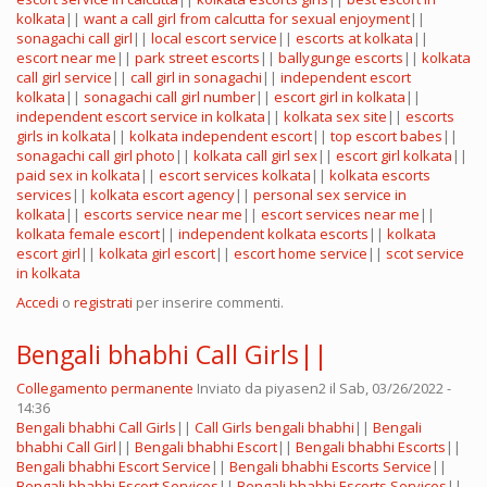
kolkata
||
want a call girl from calcutta for sexual enjoyment
||
sonagachi call girl
||
local escort service
||
escorts at kolkata
||
escort near me
||
park street escorts
||
ballygunge escorts
||
kolkata
call girl service
||
call girl in sonagachi
||
independent escort
kolkata
||
sonagachi call girl number
||
escort girl in kolkata
||
independent escort service in kolkata
||
kolkata sex site
||
escorts
girls in kolkata
||
kolkata independent escort
||
top escort babes
||
sonagachi call girl photo
||
kolkata call girl sex
||
escort girl kolkata
||
paid sex in kolkata
||
escort services kolkata
||
kolkata escorts
services
||
kolkata escort agency
||
personal sex service in
kolkata
||
escorts service near me
||
escort services near me
||
kolkata female escort
||
independent kolkata escorts
||
kolkata
escort girl
||
kolkata girl escort
||
escort home service
||
scot service
in kolkata
Accedi
o
registrati
per inserire commenti.
Bengali bhabhi Call Girls||
Collegamento permanente
Inviato da
piyasen2
il Sab, 03/26/2022 -
14:36
Bengali bhabhi Call Girls
||
Call Girls bengali bhabhi
||
Bengali
bhabhi Call Girl
||
Bengali bhabhi Escort
||
Bengali bhabhi Escorts
||
Bengali bhabhi Escort Service
||
Bengali bhabhi Escorts Service
||
Bengali bhabhi Escort Services
||
Bengali bhabhi Escorts Services
||