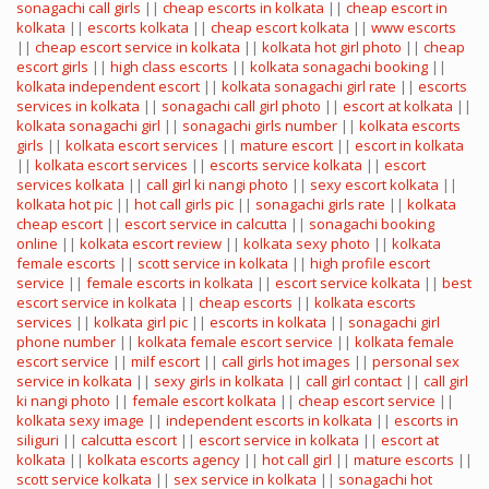
sonagachi call girls
||
cheap escorts in kolkata
||
cheap escort in
kolkata
||
escorts kolkata
||
cheap escort kolkata
||
www escorts
||
cheap escort service in kolkata
||
kolkata hot girl photo
||
cheap
escort girls
||
high class escorts
||
kolkata sonagachi booking
||
kolkata independent escort
||
kolkata sonagachi girl rate
||
escorts
services in kolkata
||
sonagachi call girl photo
||
escort at kolkata
||
kolkata sonagachi girl
||
sonagachi girls number
||
kolkata escorts
girls
||
kolkata escort services
||
mature escort
||
escort in kolkata
||
kolkata escort services
||
escorts service kolkata
||
escort
services kolkata
||
call girl ki nangi photo
||
sexy escort kolkata
||
kolkata hot pic
||
hot call girls pic
||
sonagachi girls rate
||
kolkata
cheap escort
||
escort service in calcutta
||
sonagachi booking
online
||
kolkata escort review
||
kolkata sexy photo
||
kolkata
female escorts
||
scott service in kolkata
||
high profile escort
service
||
female escorts in kolkata
||
escort service kolkata
||
best
escort service in kolkata
||
cheap escorts
||
kolkata escorts
services
||
kolkata girl pic
||
escorts in kolkata
||
sonagachi girl
phone number
||
kolkata female escort service
||
kolkata female
escort service
||
milf escort
||
call girls hot images
||
personal sex
service in kolkata
||
sexy girls in kolkata
||
call girl contact
||
call girl
ki nangi photo
||
female escort kolkata
||
cheap escort service
||
kolkata sexy image
||
independent escorts in kolkata
||
escorts in
siliguri
||
calcutta escort
||
escort service in kolkata
||
escort at
kolkata
||
kolkata escorts agency
||
hot call girl
||
mature escorts
||
scott service kolkata
||
sex service in kolkata
||
sonagachi hot