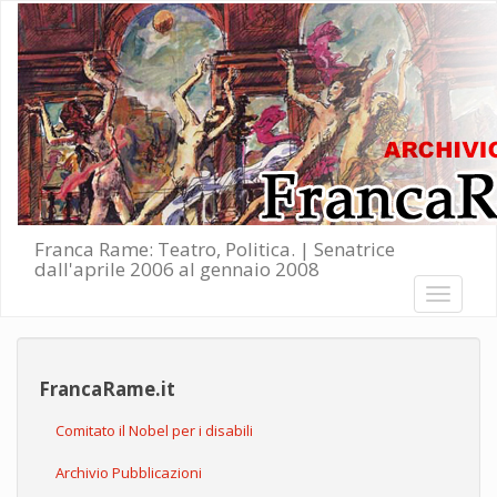
Salta al contenuto principale
Franca Rame: Teatro, Politica. | Senatrice
dall'aprile 2006 al gennaio 2008
Toggle
navigati
FrancaRame.it
Comitato il Nobel per i disabili
Archivio Pubblicazioni