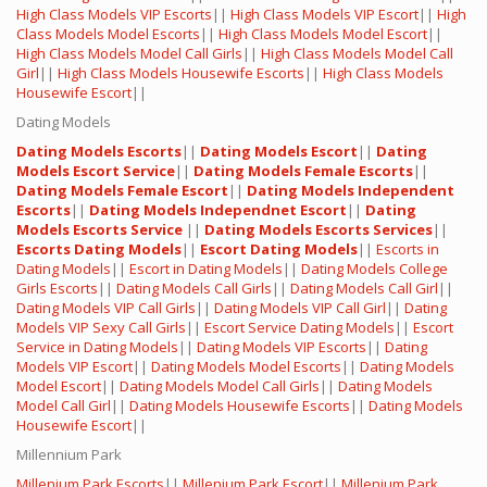
High Class Models VIP Escorts
||
High Class Models VIP Escort
||
High
Class Models Model Escorts
||
High Class Models Model Escort
||
High Class Models Model Call Girls
||
High Class Models Model Call
Girl
||
High Class Models Housewife Escorts
||
High Class Models
Housewife Escort
||
Dating Models
Dating Models Escorts
||
Dating Models Escort
||
Dating
Models Escort Service
||
Dating Models Female Escorts
||
Dating Models Female Escort
||
Dating Models Independent
Escorts
||
Dating Models Independnet Escort
||
Dating
Models Escorts Service
||
Dating Models Escorts Services
||
Escorts Dating Models
||
Escort Dating Models
||
Escorts in
Dating Models
||
Escort in Dating Models
||
Dating Models College
Girls Escorts
||
Dating Models Call Girls
||
Dating Models Call Girl
||
Dating Models VIP Call Girls
||
Dating Models VIP Call Girl
||
Dating
Models VIP Sexy Call Girls
||
Escort Service Dating Models
||
Escort
Service in Dating Models
||
Dating Models VIP Escorts
||
Dating
Models VIP Escort
||
Dating Models Model Escorts
||
Dating Models
Model Escort
||
Dating Models Model Call Girls
||
Dating Models
Model Call Girl
||
Dating Models Housewife Escorts
||
Dating Models
Housewife Escort
||
Millennium Park
Millenium Park Escorts
||
Millenium Park Escort
||
Millenium Park