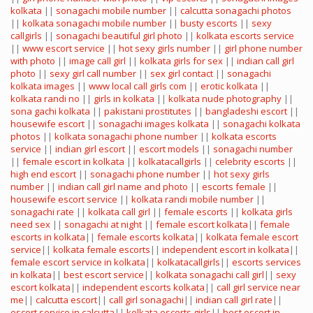
kolkata
||
sonagachi mobile number
||
calcutta sonagachi photos
||
kolkata sonagachi mobile number
||
busty escorts
||
sexy
callgirls
||
sonagachi beautiful girl photo
||
kolkata escorts service
||
www escort service
||
hot sexy girls number
||
girl phone number
with photo
||
image call girl
||
kolkata girls for sex
||
indian call girl
photo
||
sexy girl call number
||
sex girl contact
||
sonagachi
kolkata images
||
www local call girls com
||
erotic kolkata
||
kolkata randi no
||
girls in kolkata
||
kolkata nude photography
||
sona gachi kolkata
||
pakistani prostitutes
||
bangladeshi escort
||
housewife escort
||
sonagachi images kolkata
||
sonagachi kolkata
photos
||
kolkata sonagachi phone number
||
kolkata escorts
service
||
indian girl escort
||
escort models
||
sonagachi number
||
female escort in kolkata
||
kolkatacallgirls
||
celebrity escorts
||
high end escort
||
sonagachi phone number
||
hot sexy girls
number
||
indian call girl name and photo
||
escorts female
||
housewife escort service
||
kolkata randi mobile number
||
sonagachi rate
||
kolkata call girl
||
female escorts
||
kolkata girls
need sex
||
sonagachi at night
||
female escort kolkata
||
female
escorts in kolkata
||
female escorts kolkata
||
kolkata female escort
service
||
kolkata female escorts
||
independent escort in kolkata
||
female escort service in kolkata
||
kolkatacallgirls
||
escorts services
in kolkata
||
best escort service
||
kolkata sonagachi call girl
||
sexy
escort kolkata
||
independent escorts kolkata
||
call girl service near
me
||
calcutta escort
||
call girl sonagachi
||
indian call girl rate
||
escort service in calcutta
||
kolkata escorts girls
||
best escort in