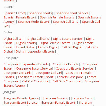
Escorts
||
Spanish
Spanish Escort
||
Spanish Escorts
||
Spanish Escort Service
||
Spanish Female Escort
||
Spanish Female Escorts
||
Spanish Escorts
Agency
||
Spanish Model Escort
||
Spanish Call Girls
||
Spanish Call
Girl
||
Digha
Digha Call Girl
||
Digha Call Girls
||
Digha Escort Service
||
Digha
Escort
||
Digha Escorts
||
Digha Female Escorts
||
Digha Female
Escort
||
Escort Digha
||
Escorts Digha
||
Call Girl Digha
||
Call Girls
Digha
||
Digha Independent Escorts
||
Cossipore
Cossipore Independent Escorts
||
Cossipore Escorts
||
Cossipore
Escort
||
Cossipore Escort Service
||
Cossipore Escorts Service
||
Cossipore Call Girls
||
Cossipore Call Girl
||
Cossipore Female
Escorts
||
Cossipore Female Escort
||
Escorts Cossipore
||
Escort
Cossipore
||
Call Girl Cossipore
||
Call Girls Cossipore
||
Cossipore
Escorts Agency
||
Jhargram
Jhargram Escorts Agency
||
Jhargram Escorts
||
Jhargram Escort
||
Jhargram Escort Service
||
Jhargram Female Escort
||
Jhargram