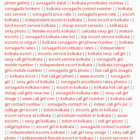
photo gallery
||
sonagachi dalal
||
kolkata prostitutes number
||
sonagachi brokers
||
kolkata sonagachi contact number
||
kolkata
sex service
||
sonagachi price rate
||
sonagachi price rate
||
escort
kolkata
||
independent escort in kolkata
||
best escort in kolkata
||
best escort service kolkata
||
cheap escort services
||
kolkata ki
sexy photo
||
female escorts kolkata
||
calcutta sexy girl
||
mature
escorts
||
sonagachi kolkata rate list
||
top escort service kolkata
||
escorts in siliguri
||
kolkata sonagachi girl phone number
||
kolkata
sonagachi rates
||
sonagachi prostitutes rates
||
independent
kolkata escort
||
escorts service kolkata
||
kolkata sexy call girl
||
sexy call girl kolkata
||
escort service kolkata
||
sonagachi girl
mobile number
||
independent escort kolkata
||
kolkata sonagachi
girls mobile number
||
sonagachi girls photo
||
hot call girls images
||
kolkata escot
||
hot call girl photo
||
www escorts
||
sonagachi
girl
||
sexy girls of kolkata
||
sonagachi prostitutes rates photos
||
sonagachi kolkata rates
||
escort in kolkata
||
kolkata hot call girl
||
cheap call girls near me
||
sonagachi kolkata rate
||
sexy call girl
image
||
www call gril com
||
kolkata call girl number
||
kolkata call
girl contact number
||
sonagachi contact no
||
indian call girls pic
||
college girl escort
||
bdsm kolkata
||
escorts girls in kolkata
||
escort service at kolkata
||
prostitute number in kolkata
||
asian
escorts
||
sexy girl kolkata
||
bdsm in kolkata
||
coll girl photo
||
callgirlsphoto
||
escort girl in kolkata
||
sonagachi contact number
||
independent escorts kolkata
||
call girl sexy image
||
sexy call girl
photo
||
independent female escort in kolkata
||
escort services in