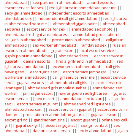
ahmedabad
||
sex partner in ahmedabad
||
anand escorts
||
escort service for sex
||
red light area in ahmedabad near me
||
sexy girl ahmedabad
||
independent escorts ahmedabad
||
ahmdabad sex
||
independent call girl ahmedabad
||
red light area
in ahmedabad near me
||
ahmedabad gigolo point
||
ahmedabad
sex area
||
escort service for sex
||
ahmedabad sex photo
||
ahmedabad red light area pictures
||
ahmedabad prostitution
||
call girls in ahemdabad
||
prostitution in ahmedabad
||
callgirls in
ahmedabad
||
sex worker ahmedabad
||
amdavad sex
||
russian
escorts in ahmedabad
||
gujrat escort
||
local escort service
||
gigolo point in ahmedabad
||
ahmedabad sex
||
escort service in
gujarat
||
daman escorts
||
find a girlfriend in ahmedabad
||
red
light area ahmedabad
||
sex workers in ahmedabad
||
call girls
having sex
||
escort girls sex
||
escort service jamnagar
||
sex
workers in ahmedabad
||
call girl service near me
||
escort service
sex
||
gujarat escorts
||
ahmedabad call girls
||
escort service in
jamnagar
||
ahmedabad girls mobile number
||
ahmedabad sex
worker
||
jamnagar escort
||
navrangpura red light area
||
gujarat
escort service
||
sex escort
||
ahmedabad sex bazar
||
call girl for
sex
||
escort service in gujrat
||
ahmedabad red light area
||
ahmedabad sex com
||
escort service in gujarat
||
escort service in
daman
||
prostitution in ahmedabad gujarat
||
gujarati escort
||
escort girl no
||
gandhidham girls
||
escort gujarat
||
online sex call
girl
||
gujrat sex girl
||
escort in gujarat
||
sex girl contact
||
sex
ahmedabad
||
daman escort service
||
sex in ahmedabad
||
gigolo