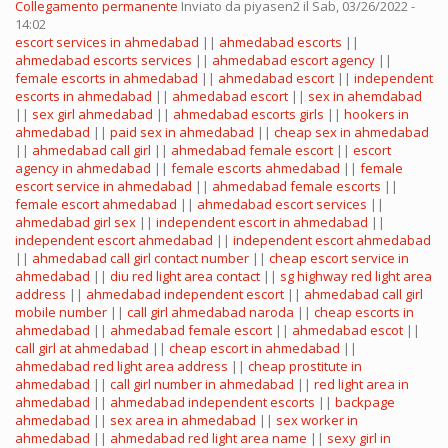
Collegamento permanente
Inviato da
piyasen2
il Sab, 03/26/2022 -
14:02
escort services in ahmedabad
||
ahmedabad escorts
||
ahmedabad escorts services
||
ahmedabad escort agency
||
female escorts in ahmedabad
||
ahmedabad escort
||
independent
escorts in ahmedabad
||
ahmedabad escort
||
sex in ahemdabad
||
sex girl ahmedabad
||
ahmedabad escorts girls
||
hookers in
ahmedabad
||
paid sex in ahmedabad
||
cheap sex in ahmedabad
||
ahmedabad call girl
||
ahmedabad female escort
||
escort
agency in ahmedabad
||
female escorts ahmedabad
||
female
escort service in ahmedabad
||
ahmedabad female escorts
||
female escort ahmedabad
||
ahmedabad escort services
||
ahmedabad girl sex
||
independent escort in ahmedabad
||
independent escort ahmedabad
||
independent escort ahmedabad
||
ahmedabad call girl contact number
||
cheap escort service in
ahmedabad
||
diu red light area contact
||
sg highway red light area
address
||
ahmedabad independent escort
||
ahmedabad call girl
mobile number
||
call girl ahmedabad naroda
||
cheap escorts in
ahmedabad
||
ahmedabad female escort
||
ahmedabad escot
||
call girl at ahmedabad
||
cheap escort in ahmedabad
||
ahmedabad red light area address
||
cheap prostitute in
ahmedabad
||
call girl number in ahmedabad
||
red light area in
ahmedabad
||
ahmedabad independent escorts
||
backpage
ahmedabad
||
sex area in ahmedabad
||
sex worker in
ahmedabad
||
ahmedabad red light area name
||
sexy girl in