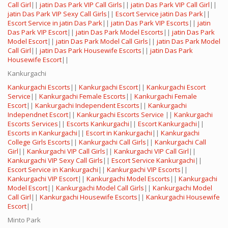
Call Girl
||
jatin Das Park VIP Call Girls
||
jatin Das Park VIP Call Girl
||
jatin Das Park VIP Sexy Call Girls
||
Escort Service jatin Das Park
||
Escort Service in jatin Das Park
||
jatin Das Park VIP Escorts
||
jatin
Das Park VIP Escort
||
jatin Das Park Model Escorts
||
jatin Das Park
Model Escort
||
jatin Das Park Model Call Girls
||
jatin Das Park Model
Call Girl
||
jatin Das Park Housewife Escorts
||
jatin Das Park
Housewife Escort
||
Kankurgachi
Kankurgachi Escorts
||
Kankurgachi Escort
||
Kankurgachi Escort
Service
||
Kankurgachi Female Escorts
||
Kankurgachi Female
Escort
||
Kankurgachi Independent Escorts
||
Kankurgachi
Independnet Escort
||
Kankurgachi Escorts Service
||
Kankurgachi
Escorts Services
||
Escorts Kankurgachi
||
Escort Kankurgachi
||
Escorts in Kankurgachi
||
Escort in Kankurgachi
||
Kankurgachi
College Girls Escorts
||
Kankurgachi Call Girls
||
Kankurgachi Call
Girl
||
Kankurgachi VIP Call Girls
||
Kankurgachi VIP Call Girl
||
Kankurgachi VIP Sexy Call Girls
||
Escort Service Kankurgachi
||
Escort Service in Kankurgachi
||
Kankurgachi VIP Escorts
||
Kankurgachi VIP Escort
||
Kankurgachi Model Escorts
||
Kankurgachi
Model Escort
||
Kankurgachi Model Call Girls
||
Kankurgachi Model
Call Girl
||
Kankurgachi Housewife Escorts
||
Kankurgachi Housewife
Escort
||
Minto Park