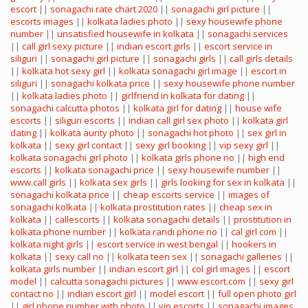
escort
||
sonagachi rate chart 2020
||
sonagachi girl picture
||
escorts images
||
kolkata ladies photo
||
sexy housewife phone
number
||
unsatisfied housewife in kolkata
||
sonagachi services
||
call girl sexy picture
||
indian escort girls
||
escort service in
siliguri
||
sonagachi girl picture
||
sonagachi girls
||
call girls details
||
kolkata hot sexy girl
||
kolkata sonagachi girl image
||
escort in
siliguri
||
sonagachi kolkata price
||
sexy housewife phone number
||
kolkata ladies photo
||
girlfriend in kolkata for dating
||
sonagachi calcutta photos
||
kolkata girl for dating
||
house wife
escorts
||
siliguri escorts
||
indian call girl sex photo
||
kolkata girl
dating
||
kolkata aunty photo
||
sonagachi hot photo
||
sex girl in
kolkata
||
sexy girl contact
||
sexy girl booking
||
vip sexy girl
||
kolkata sonagachi girl photo
||
kolkata girls phone no
||
high end
escorts
||
kolkata sonagachi price
||
sexy housewife number
||
www.call girls
||
kolkata sex girls
||
girls looking for sex in kolkata
||
sonagachi kolkata price
||
cheap escorts service
||
images of
sonagachi kolkata
||
kolkata prostitution rates
||
cheap sex in
kolkata
||
callescorts
||
kolkata sonagachi details
||
prostitution in
kolkata phone number
||
kolkata randi phone no
||
cal girl com
||
kolkata night girls
||
escort service in west bengal
||
hookers in
kolkata
||
sexy call no
||
kolkata teen sex
||
sonagachi galleries
||
kolkata girls number
||
indian escort girl
||
col girl images
||
escort
model
||
calcutta sonagachi pictures
||
www.escort.com
||
sexy girl
contact no
||
indian escort girl
||
model escort
||
full open photo girl
||
girl phone number with photo
||
vip escorts
||
sonagachi images