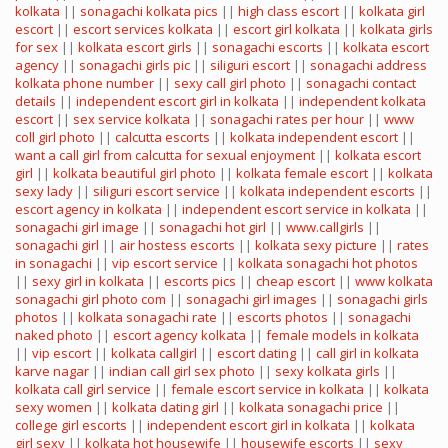
kolkata
||
sonagachi kolkata pics
||
high class escort
||
kolkata girl
escort
||
escort services kolkata
||
escort girl kolkata
||
kolkata girls
for sex
||
kolkata escort girls
||
sonagachi escorts
||
kolkata escort
agency
||
sonagachi girls pic
||
siliguri escort
||
sonagachi address
kolkata phone number
||
sexy call girl photo
||
sonagachi contact
details
||
independent escort girl in kolkata
||
independent kolkata
escort
||
sex service kolkata
||
sonagachi rates per hour
||
www
coll girl photo
||
calcutta escorts
||
kolkata independent escort
||
want a call girl from calcutta for sexual enjoyment
||
kolkata escort
girl
||
kolkata beautiful girl photo
||
kolkata female escort
||
kolkata
sexy lady
||
siliguri escort service
||
kolkata independent escorts
||
escort agency in kolkata
||
independent escort service in kolkata
||
sonagachi girl image
||
sonagachi hot girl
||
www.callgirls
||
sonagachi girl
||
air hostess escorts
||
kolkata sexy picture
||
rates
in sonagachi
||
vip escort service
||
kolkata sonagachi hot photos
||
sexy girl in kolkata
||
escorts pics
||
cheap escort
||
www kolkata
sonagachi girl photo com
||
sonagachi girl images
||
sonagachi girls
photos
||
kolkata sonagachi rate
||
escorts photos
||
sonagachi
naked photo
||
escort agency kolkata
||
female models in kolkata
||
vip escort
||
kolkata callgirl
||
escort dating
||
call girl in kolkata
karve nagar
||
indian call girl sex photo
||
sexy kolkata girls
||
kolkata call girl service
||
female escort service in kolkata
||
kolkata
sexy women
||
kolkata dating girl
||
kolkata sonagachi price
||
college girl escorts
||
independent escort girl in kolkata
||
kolkata
girl sexy
||
kolkata hot housewife
||
housewife escorts
||
sexy