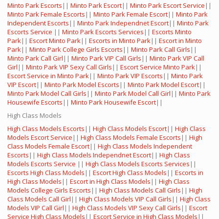
Minto Park Escorts
||
Minto Park Escort
||
Minto Park Escort Service
||
Minto Park Female Escorts
||
Minto Park Female Escort
||
Minto Park
Independent Escorts
||
Minto Park Independnet Escort
||
Minto Park
Escorts Service
||
Minto Park Escorts Services
||
Escorts Minto
Park
||
Escort Minto Park
||
Escorts in Minto Park
||
Escort in Minto
Park
||
Minto Park College Girls Escorts
||
Minto Park Call Girls
||
Minto Park Call Girl
||
Minto Park VIP Call Girls
||
Minto Park VIP Call
Girl
||
Minto Park VIP Sexy Call Girls
||
Escort Service Minto Park
||
Escort Service in Minto Park
||
Minto Park VIP Escorts
||
Minto Park
VIP Escort
||
Minto Park Model Escorts
||
Minto Park Model Escort
||
Minto Park Model Call Girls
||
Minto Park Model Call Girl
||
Minto Park
Housewife Escorts
||
Minto Park Housewife Escort
||
High Class Models
High Class Models Escorts
||
High Class Models Escort
||
High Class
Models Escort Service
||
High Class Models Female Escorts
||
High
Class Models Female Escort
||
High Class Models Independent
Escorts
||
High Class Models Independnet Escort
||
High Class
Models Escorts Service
||
High Class Models Escorts Services
||
Escorts High Class Models
||
Escort High Class Models
||
Escorts in
High Class Models
||
Escort in High Class Models
||
High Class
Models College Girls Escorts
||
High Class Models Call Girls
||
High
Class Models Call Girl
||
High Class Models VIP Call Girls
||
High Class
Models VIP Call Girl
||
High Class Models VIP Sexy Call Girls
||
Escort
Service High Class Models
||
Escort Service in High Class Models
||