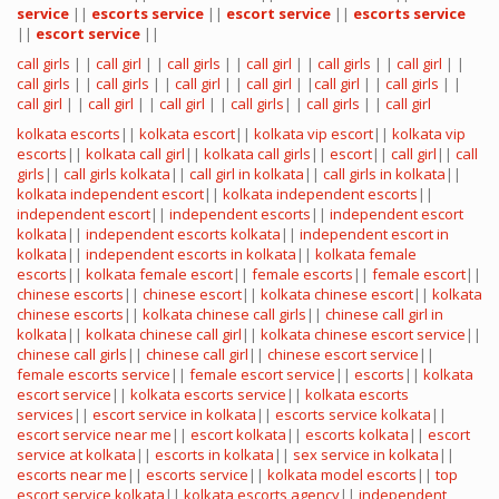
service
||
escorts service
||
escort service
||
escorts service
||
escort service
||
call girls
| |
call girl
| |
call girls
| |
call girl
| |
call girls
| |
call girl
| |
call girls
| |
call girls
| |
call girl
| |
call girl
| |
call girl
| |
call girls
| |
call girl
| |
call girl
| |
call girl
| |
call girls
| |
call girls
| |
call girl
kolkata escorts
||
kolkata escort
||
kolkata vip escort
||
kolkata vip
escorts
||
kolkata call girl
||
kolkata call girls
||
escort
||
call girl
||
call
girls
||
call girls kolkata
||
call girl in kolkata
||
call girls in kolkata
||
kolkata independent escort
||
kolkata independent escorts
||
independent escort
||
independent escorts
||
independent escort
kolkata
||
independent escorts kolkata
||
independent escort in
kolkata
||
independent escorts in kolkata
||
kolkata female
escorts
||
kolkata female escort
||
female escorts
||
female escort
||
chinese escorts
||
chinese escort
||
kolkata chinese escort
||
kolkata
chinese escorts
||
kolkata chinese call girls
||
chinese call girl in
kolkata
||
kolkata chinese call girl
||
kolkata chinese escort service
||
chinese call girls
||
chinese call girl
||
chinese escort service
||
female escorts service
||
female escort service
||
escorts
||
kolkata
escort service
||
kolkata escorts service
||
kolkata escorts
services
||
escort service in kolkata
||
escorts service kolkata
||
escort service near me
||
escort kolkata
||
escorts kolkata
||
escort
service at kolkata
||
escorts in kolkata
||
sex service in kolkata
||
escorts near me
||
escorts service
||
kolkata model escorts
||
top
escort service kolkata
||
kolkata escorts agency
||
independent