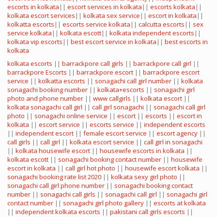
escorts in kolkata
||
escort services in kolkata
||
escorts kolkata
||
kolkata escort services
||
kolkata sex service
||
escort in kolkata
||
kolkatta escorts
||
escorts service kolkata
||
calcutta escorts
||
sex
service kolkata
||
kolkata escott
||
kolkata independent escorts
||
kolkata vip escorts
||
best escort service in kolkata
||
best escorts in
kolkata
kolkata escorts
||
barrackpore call girls
||
barrackpore call girl
||
barrackpore Escorts
||
barrackpore escort
||
barrackpore escort
service
||
kolkatta escorts
||
sonagachi call girl number
||
kolkata
sonagachi booking number
||
kolkata+escorts
||
sonagachi girl
photo and phone number
||
www callgirls
||
kolkata escort
||
kolkata sonagachi call girl
||
call girl sonagachi
||
sonagachi call girl
photo
||
sonagachi online service
||
escort
||
escorts
||
escort in
kolkata
||
escort service
||
escorts service
||
independent escorts
||
independent escort
||
female escort service
||
escort agency
||
call girls
||
call girl
||
kolkata escort service
||
call girl in sonagachi
||
kolkata housewife escort
||
housewife escorts in kolkata
||
kolkata escott
||
sonagachi booking contact number
||
housewife
escort in kolkata
||
call girl hot photo
||
housewife escort kolkata
||
sonagachi booking rate list 2020
||
kolkata sexy girl photo
||
sonagachi call girl phone number
||
sonagachi booking contact
number
||
sonagachi call girls
||
sonagachi call girl
||
sonagachi girl
contact number
||
sonagachi girl photo gallery
||
escorts at kolkata
||
independent kolkata escorts
||
pakistani call girls escorts
||