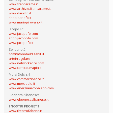
www.francarame.it
www.archivio.francarame.it
www.dariofo.it
shop.dariofo.it
www.mariopirovano.it
Jacopo Fo:
www.jacopofo.com
shop.jacopofo.com
www.jacopofo.it
Solidarietà:
comitatonobeldisabili.it
arteirregolare
www.networketico.com
www.comicoterapia.it
Merci Dolci srl:
www.commercioetico.it
www.mercidolci.it
www.energiaarcobaleno.com
Eleonora Albanese:
www.eleonoraalbanese.it
I NOSTRI PROGETTI:
www.ilteatrofabene.it