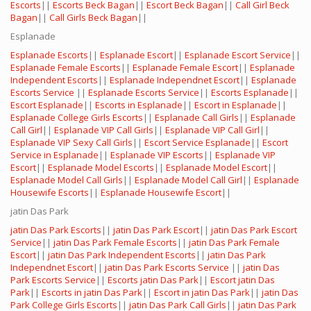
Escorts
||
Escorts Beck Bagan
||
Escort Beck Bagan
||
Call Girl Beck
Bagan
||
Call Girls Beck Bagan
||
Esplanade
Esplanade Escorts
||
Esplanade Escort
||
Esplanade Escort Service
||
Esplanade Female Escorts
||
Esplanade Female Escort
||
Esplanade
Independent Escorts
||
Esplanade Independnet Escort
||
Esplanade
Escorts Service
||
Esplanade Escorts Service
||
Escorts Esplanade
||
Escort Esplanade
||
Escorts in Esplanade
||
Escort in Esplanade
||
Esplanade College Girls Escorts
||
Esplanade Call Girls
||
Esplanade
Call Girl
||
Esplanade VIP Call Girls
||
Esplanade VIP Call Girl
||
Esplanade VIP Sexy Call Girls
||
Escort Service Esplanade
||
Escort
Service in Esplanade
||
Esplanade VIP Escorts
||
Esplanade VIP
Escort
||
Esplanade Model Escorts
||
Esplanade Model Escort
||
Esplanade Model Call Girls
||
Esplanade Model Call Girl
||
Esplanade
Housewife Escorts
||
Esplanade Housewife Escort
||
jatin Das Park
jatin Das Park Escorts
||
jatin Das Park Escort
||
jatin Das Park Escort
Service
||
jatin Das Park Female Escorts
||
jatin Das Park Female
Escort
||
jatin Das Park Independent Escorts
||
jatin Das Park
Independnet Escort
||
jatin Das Park Escorts Service
||
jatin Das
Park Escorts Service
||
Escorts jatin Das Park
||
Escort jatin Das
Park
||
Escorts in jatin Das Park
||
Escort in jatin Das Park
||
jatin Das
Park College Girls Escorts
||
jatin Das Park Call Girls
||
jatin Das Park