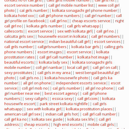
contact no of call girls
||
calls girls mobile number
||
call girls no.
||
escort service number
||
call girl mobile number list
||
www coll girl
photo
||
cal girls number
||
kolkata sonagachi girl phone number
||
kolkata hotel xxx
||
call girl phone numbers
||
call girl number
||
call
girl profile on facebook
||
call girl no
||
cheap escorts service
||
night
call girl no
||
kolkata girls number
||
call girls whatsapp
||
callescorts
||
excort service
||
sex with kolkata girl
||
call girl no.
||
calcutta girls sex
||
housewife escort in kolkata
||
call girl numbers
||
national escort service
||
indian beautiful call girl
||
escort services
||
call grils number
||
callgirlsnumbers
||
kolkata bar girls
||
calling girls
phone numbers
||
escort images
||
escort service
||
kolkata
prostitution rates
||
call girl call number
||
kolkata hot image
||
beautiful escorts
||
kolkata lady sex
||
kolkata sonagachi girls
mobile number
||
coll girl nambar
||
local call girl
||
call girl on call
||
sexy prostitutes
||
call girls in my area
||
west bengal beautiful girl
photo
||
call girls no.
||
kolkata housewife photo
||
call girls ka
number
||
all girl on phone
||
independent escorts service
||
escot
service
||
coll girl mob no
||
cal girls number
||
all girl no phone
||
call
girl number near me
||
best escort agency
||
call girl phone
numbers
||
sexy callgirls
||
essica sexy
||
call girl.com
||
kolkata
housewife escort
||
park street kolkata nightlife
||
call girls
whatsapp
||
sex with kolkata girl
||
kolkata prostitution places
||
american call girl sex
||
indian call girls hot
||
call girl call number
||
call girl ka no
||
kolkata sex guide
||
kolkata sex life
||
call girl
address
||
cheap escorts
||
high end escorts
||
mobile call girls
||