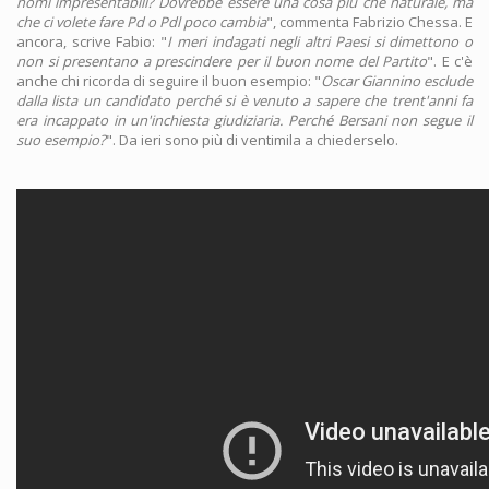
nomi impresentabili? Dovrebbe essere una cosa più che naturale, ma
che ci volete fare Pd o Pdl poco cambia
", commenta Fabrizio Chessa. E
ancora, scrive Fabio: "
I meri indagati negli altri Paesi si dimettono o
non si presentano a prescindere per il buon nome del Partito
". E c'è
anche chi ricorda di seguire il buon esempio: "
Oscar Giannino esclude
dalla lista un candidato perché si è venuto a sapere che trent'anni fa
era incappato in un'inchiesta giudiziaria. Perché Bersani non segue il
suo esempio?
". Da ieri sono più di ventimila a chiederselo.