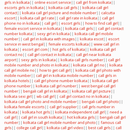
girls in kolkata
||
online escort service
||
call girl from kolkata
||
escorts girls in kolkata
||
kolkatta call girls
||
kolkata call girl
contact
||
kolkata call girl picture and mobile number
||
calcutta
escort
||
kolkata call girl rate
||
call girl rate in kolkata
||
call girl
phone no in kolkata
||
call girl
||
escort girls
||
how to find call girl
||
female escort service in kolkata
||
kolkata call girls
||
call girl contact
number kolkata
||
sexy girl in kolkata
||
kolkata call girl mobile
number
||
call girl in kolkata with images
||
kolkata escot
||
escort
service in west bengal
||
female escorts kolkata
||
www call girl in
kolkata
||
escort girl com
||
hot girls of kolkata
||
kolkata call girl
contact no
||
call girl contact in kolkata
||
call girl near kolkata
airport
||
sexy girls in kolkata
||
kolkata call girls number
||
call girl
mobile number and photo in kolkata
||
kolkata call girl no
||
kolkata
call girl mobile no
||
how to get call girl
||
kolkata call girl photo with
mobile number
||
call girl in kolkata mobile number
||
call girls in
kolkata hotels
||
call girl phone number kolkata
||
kolkata call girl
phone number
||
kolkata call girl number
||
west bengal call girl
number
||
bengali call girl in kolkata
||
kolkata call girl picture
||
kolkata sexi girl
||
wb call girl
||
call girl contact no in kolkata
||
kolkata call girl photo and mobile number
||
bengali call girl photo
||
kolkata female escorts
||
call girl supplier
||
call girls number in
kolkata
||
kolkata hot girls
||
kolkata independent call girl
||
need a
call girl
||
call girl in south kolkata
||
hot kolkata girls
||
bengali call girl
number
||
kolkata call girl mobile number and photo
||
famous call
girls
||
college call girl
||
kolkata call girl video
||
best call girls
||
call