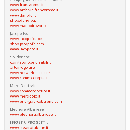
www.francarame.it
www.archivio.francarame.it
www.dariofo.it
shop.dariofo.it
www.mariopirovano.it
Jacopo Fo:
www.jacopofo.com
shop.jacopofo.com
www.jacopofo.it
Solidarietà:
comitatonobeldisabili.it
arteirregolare
www.networketico.com
www.comicoterapia.it
Merci Dolci srl:
www.commercioetico.it
www.mercidolci.it
www.energiaarcobaleno.com
Eleonora Albanese:
www.eleonoraalbanese.it
I NOSTRI PROGETTI:
www.ilteatrofabene.it