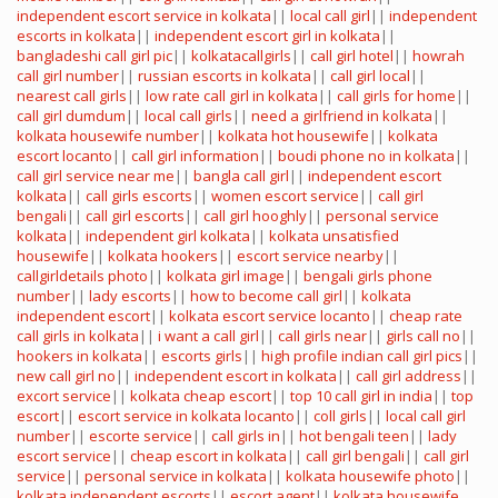
independent escort service in kolkata
||
local call girl
||
independent
escorts in kolkata
||
independent escort girl in kolkata
||
bangladeshi call girl pic
||
kolkatacallgirls
||
call girl hotel
||
howrah
call girl number
||
russian escorts in kolkata
||
call girl local
||
nearest call girls
||
low rate call girl in kolkata
||
call girls for home
||
call girl dumdum
||
local call girls
||
need a girlfriend in kolkata
||
kolkata housewife number
||
kolkata hot housewife
||
kolkata
escort locanto
||
call girl information
||
boudi phone no in kolkata
||
call girl service near me
||
bangla call girl
||
independent escort
kolkata
||
call girls escorts
||
women escort service
||
call girl
bengali
||
call girl escorts
||
call girl hooghly
||
personal service
kolkata
||
independent girl kolkata
||
kolkata unsatisfied
housewife
||
kolkata hookers
||
escort service nearby
||
callgirldetails photo
||
kolkata girl image
||
bengali girls phone
number
||
lady escorts
||
how to become call girl
||
kolkata
independent escort
||
kolkata escort service locanto
||
cheap rate
call girls in kolkata
||
i want a call girl
||
call girls near
||
girls call no
||
hookers in kolkata
||
escorts girls
||
high profile indian call girl pics
||
new call girl no
||
independent escort in kolkata
||
call girl address
||
excort service
||
kolkata cheap escort
||
top 10 call girl in india
||
top
escort
||
escort service in kolkata locanto
||
coll girls
||
local call girl
number
||
escorte service
||
call girls in
||
hot bengali teen
||
lady
escort service
||
cheap escort in kolkata
||
call girl bengali
||
call girl
service
||
personal service in kolkata
||
kolkata housewife photo
||
kolkata independent escorts
||
escort agent
||
kolkata housewife