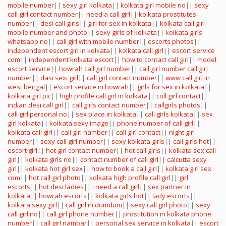
mobile number
||
sexy girl kolkata
||
kolkata girl mobile no
||
sexy
call girl contact number
||
need a call girl
||
kolkata prostitutes
number
||
desi call girls
||
girl for sex in kolkata
||
kolkata call girl
mobile number and photo
||
sexy girls of kolkata
||
kolkata girls
whatsapp no
||
call girl with mobile number
||
escorts photos
||
independent escort girl in kolkata
||
kolkata call girl
||
escort service
com
||
independent kolkata escort
||
how to contact call girl
||
model
escort service
||
howrah call girl number
||
call girl number call girl
number
||
dasi sexi girl
||
call girl contact number
||
www call girl in
west bengal
||
escort service in howrah
||
girls for sex in kolkata
||
kolkata girl pic
||
high profile call girl in kolkata
||
coll girl contact
||
indian desi call girl
||
call girls contact number
||
callgirls photos
||
call girl personal no
||
sex place in kolkata
||
call girls kolkata
||
sex
girl kolkata
||
kolkata sexy image
||
phone number of call girl
||
kolkata call girl
||
call girl namber
||
call girl contact
||
night girl
number
||
sexy call girl number
||
sexy kolkata girls
||
call girls hot
||
escort girl
||
hot girl contact number
||
hot call girls
||
kolkata sex call
girl
||
kolkata girls no
||
contact number of call girl
||
calcutta sexy
girl
||
kolkata hot girl sex
||
how to book a call girl
||
kolkata girl sex
com
||
hot call girl photo
||
kolkata high profile call girl
||
girl
escorts
||
hot desi ladies
||
i need a call girl
||
sex partner in
kolkata
||
howrah escorts
||
kolkata girls hot
||
lady escorts
||
kolkata sexy girl
||
call girl in dumdum
||
sexy call girl photo
||
sexy
call girl no
||
call girl phone number
||
prostitution in kolkata phone
number
||
call girl nambar
||
personal sex service in kolkata
||
escort