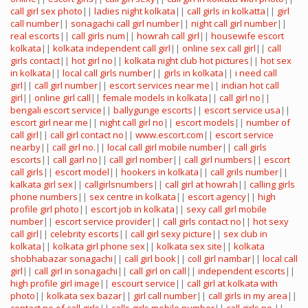
call girl sex photo
||
ladies night kolkata
||
call girls in kolkatta
||
girl
call number
||
sonagachi call girl number
||
night call girl number
||
real escorts
||
call girls num
||
howrah call girl
||
housewife escort
kolkata
||
kolkata independent call girl
||
online sex call girl
||
call
girls contact
||
hot girl no
||
kolkata night club hot pictures
||
hot sex
in kolkata
||
local call girls number
||
girls in kolkata
||
i need call
girl
||
call girl number
||
escort services near me
||
indian hot call
girl
||
online girl call
||
female models in kolkata
||
call girl no
||
bengali escort service
||
ballygunge escorts
||
escort service usa
||
escort girl near me
||
night call girl no
||
escort models
||
number of
call girl
||
call girl contact no
||
www.escort.com
||
escort service
nearby
||
call girl no.
||
local call girl mobile number
||
call girls
escorts
||
call garl no
||
call girl nomber
||
call girl numbers
||
escort
call girls
||
escort model
||
hookers in kolkata
||
call grils number
||
kalkata girl sex
||
callgirlsnumbers
||
call girl at howrah
||
calling girls
phone numbers
||
sex centre in kolkata
||
escort agency
||
high
profile girl photo
||
escort job in kolkata
||
sexy call girl mobile
number
||
escort service provider
||
call girls contact no
||
hot sexy
call girl
||
celebrity escorts
||
call girl sexy picture
||
sex club in
kolkata
||
kolkata girl phone sex
||
kolkata sex site
||
kolkata
shobhabazar sonagachi
||
call girl book
||
coll girl nambar
||
local call
girl
||
call girl in sonagachi
||
call girl on call
||
independent escorts
||
high profile girl image
||
escourt service
||
call girl at kolkata with
photo
||
kolkata sex bazar
||
girl call number
||
call girls in my area
||