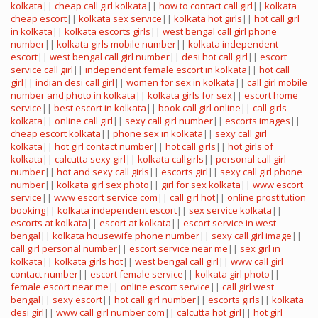
kolkata
||
cheap call girl kolkata
||
how to contact call girl
||
kolkata
cheap escort
||
kolkata sex service
||
kolkata hot girls
||
hot call girl
in kolkata
||
kolkata escorts girls
||
west bengal call girl phone
number
||
kolkata girls mobile number
||
kolkata independent
escort
||
west bengal call girl number
||
desi hot call girl
||
escort
service call girl
||
independent female escort in kolkata
||
hot call
girl
||
indian desi call girl
||
women for sex in kolkata
||
call girl mobile
number and photo in kolkata
||
kolkata girls for sex
||
escort home
service
||
best escort in kolkata
||
book call girl online
||
call girls
kolkata
||
online call girl
||
sexy call girl number
||
escorts images
||
cheap escort kolkata
||
phone sex in kolkata
||
sexy call girl
kolkata
||
hot girl contact number
||
hot call girls
||
hot girls of
kolkata
||
calcutta sexy girl
||
kolkata callgirls
||
personal call girl
number
||
hot and sexy call girls
||
escorts girl
||
sexy call girl phone
number
||
kolkata girl sex photo
||
girl for sex kolkata
||
www escort
service
||
www escort service com
||
call girl hot
||
online prostitution
booking
||
kolkata independent escort
||
sex service kolkata
||
escorts at kolkata
||
escort at kolkata
||
escort service in west
bengal
||
kolkata housewife phone number
||
sexy call girl image
||
call girl personal number
||
escort service near me
||
sex girl in
kolkata
||
kolkata girls hot
||
west bengal call girl
||
www call girl
contact number
||
escort female service
||
kolkata girl photo
||
female escort near me
||
online escort service
||
call girl west
bengal
||
sexy escort
||
hot call girl number
||
escorts girls
||
kolkata
desi girl
||
www call girl number com
||
calcutta hot girl
||
hot girl