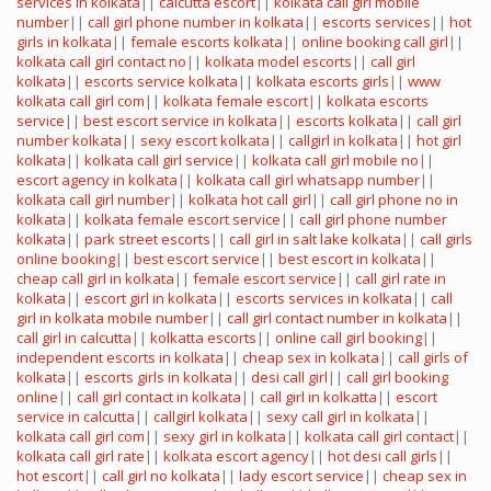
services in kolkata
||
calcutta escort
||
kolkata call girl mobile
number
||
call girl phone number in kolkata
||
escorts services
||
hot
girls in kolkata
||
female escorts kolkata
||
online booking call girl
||
kolkata call girl contact no
||
kolkata model escorts
||
call girl
kolkata
||
escorts service kolkata
||
kolkata escorts girls
||
www
kolkata call girl com
||
kolkata female escort
||
kolkata escorts
service
||
best escort service in kolkata
||
escorts kolkata
||
call girl
number kolkata
||
sexy escort kolkata
||
callgirl in kolkata
||
hot girl
kolkata
||
kolkata call girl service
||
kolkata call girl mobile no
||
escort agency in kolkata
||
kolkata call girl whatsapp number
||
kolkata call girl number
||
kolkata hot call girl
||
call girl phone no in
kolkata
||
kolkata female escort service
||
call girl phone number
kolkata
||
park street escorts
||
call girl in salt lake kolkata
||
call girls
online booking
||
best escort service
||
best escort in kolkata
||
cheap call girl in kolkata
||
female escort service
||
call girl rate in
kolkata
||
escort girl in kolkata
||
escorts services in kolkata
||
call
girl in kolkata mobile number
||
call girl contact number in kolkata
||
call girl in calcutta
||
kolkatta escorts
||
online call girl booking
||
independent escorts in kolkata
||
cheap sex in kolkata
||
call girls of
kolkata
||
escorts girls in kolkata
||
desi call girl
||
call girl booking
online
||
call girl contact in kolkata
||
call girl in kolkatta
||
escort
service in calcutta
||
callgirl kolkata
||
sexy call girl in kolkata
||
kolkata call girl com
||
sexy girl in kolkata
||
kolkata call girl contact
||
kolkata call girl rate
||
kolkata escort agency
||
hot desi call girls
||
hot escort
||
call girl no kolkata
||
lady escort service
||
cheap sex in