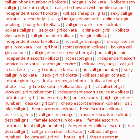
call girl phone number in kolkata
||
hot girls in kolkata
||
kolkata sexy
call girl
||
kolkata callgirl
||
call girl in howrah with mobile number
||
independent escort kolkata
||
kolkata cheap call girls
||
sexy call girl
kolkata
||
escort lady
||
call girl images download
||
online sex girl
booking
||
hot girls of kolkata
||
call girl in park street kolkata
||
kolkata callgirls
||
sexy call girl kolkata
||
online call girls
||
kolkata
vip escorts
||
call girl number kolkata
||
hot girl kolkata
||
independent escorts kolkata
||
hot call girls images
||
cheap rate call
girls in kolkata
||
call girl hot
||
scott service in kolkata
||
kolkata call
girl number
||
call girl phone no in west bengal
||
hot call girls pic
||
independent escorts kolkata
||
hot escort girls
||
independent escort
service in kolkata
||
escort girl service
||
kolkata sexy lady
||
call girl
in salt lake
||
call girl contact in kolkata
||
hot call girl number
||
sexy
call girl in kolkata
||
sexy girl in kolkata
||
kolkata call girl contact
||
kolkata girl image
||
kolkata sexy girl photo
||
kolkata hot girl
photo
||
call girl no kolkata
||
kolkata desi girl
||
calcutta hot girl
||
www call girl number com
||
independent escort service in kolkata
||
kolkata sexi girl
||
hot escort girls
||
busty escorts
||
night girl phone
number
||
desi call girl com
||
cheap escort service in kolkata
||
salt
lake call girl
||
best escorts in kolkata
||
best escort in kolkata
||
escorts agency
||
call girls hot images
||
russian escorts in kolkata
||
desi call girls
||
female escorts in kolkata
||
female escort in
kolkata
||
local call girl number
||
independent kolkata escorts
||
hot
desi call girl
||
call girls number in kolkata
||
kolkata call girls
number
||
kolkata call girl no
||
hot call girl
||
cheap escort in