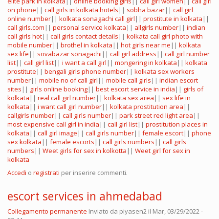
elite park in kolkata
||
online booking girls
||
call girl women
||
call girl
on phone
||
call girls in kolkata hotels
||
sobha bazar
||
call girl
online number
||
kolkata sonagachi call girl
||
prostitute in kolkata
||
call girls.com
||
personal service kolkata
||
allgirls number
||
indian
call girls hot
||
call girls contact details
||
kolkata call girl photo with
mobile number
||
brothel in kolkata
||
hot girls near me
||
kolkata
sex life
||
sovabazar sonagachi
||
call girl address
||
call girl number
list
||
call girl list
||
i want a call girl
||
mongering in kolkata
||
kolkata
prostitute
||
bengali girls phone number
||
kolkata sex workers
number
||
mobile no of call girl
||
mobile call girls
||
indian escort
sites
||
girls online booking
||
best escort service in india
||
girls of
kolkata
||
real call girl number
||
kolkata sex area
||
sex life in
kolkata
||
i want call girl number
||
kolkata prostitution area
||
callgirls number
||
call girls number
||
park street red light area
||
most expensive call girl in india
||
call girl list
||
prostitution places in
kolkata
||
call girl image
||
call girls number
||
female escort
||
phone
sex kolkata
||
female escorts
||
call girls numbers
||
call girls
numbers
||
Weet girls for sex in kolkotta
||
Weet girl for sex in
kolkata
Accedi
o
registrati
per inserire commenti.
escort services in ahmedabad
Collegamento permanente
Inviato da
piyasen2
il Mar, 03/29/2022 -