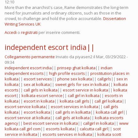
12:10
More than the anarchist's case, Rame demonstrates the long-term
need for journalists and ordinary citizens, such as those in the
crowd, to challenge and hold the police accountable.
Dissertation
Writing Services UK
Accedi
o
registrati
per inserire commenti.
independent escort india||
Collegamento permanente
Inviato da
piyasen2
il Mar, 03/29/2022 -
09:34
independent escort india
||
prinsep ghat kolkata
||
indian
independent escorts
||
high profile escorts
||
prostitution places in
kolkata
||
escort services
||
phone sex kolkata
||
callgirls
||
sex in
kolkata
||
sex at kolkata
||
sweet girls for sex in kolkata
||
kolkata
escorts
||
call girls in kolkata
||
escort service in kolkata
||
kolkata
escort
||
kolkata escort service
||
call girl in kolkata
||
escorts in
kolkata
||
escort in kolkata
||
kolkata call girls
||
call girl kolkata
||
escort service kolkata
||
escort services in kolkata
||
call girls
kolkata
||
escort kolkata
||
call girls in kolkatta
||
kolkata call girl
||
escort service at kolkata
||
call girls at kolkata
||
kolkata escorts
agency
||
best escort service in kolkata
||
callgirl in kolkata
||
www
kolkata call girl com
||
escorts kolkata
||
calcutta call girl
||
scot
service in kolkata
||
escorts services in kolkata
||
kolkata scott