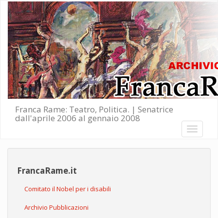
Salta al contenuto principale
Franca Rame: Teatro, Politica. | Senatrice
dall'aprile 2006 al gennaio 2008
Toggle
navigati
FrancaRame.it
Comitato il Nobel per i disabili
Archivio Pubblicazioni