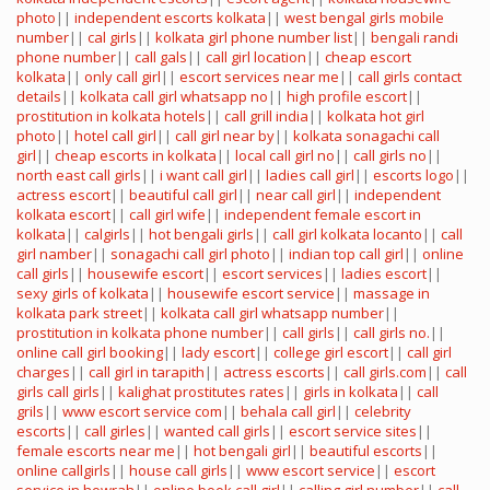
photo
||
independent escorts kolkata
||
west bengal girls mobile
number
||
cal girls
||
kolkata girl phone number list
||
bengali randi
phone number
||
call gals
||
call girl location
||
cheap escort
kolkata
||
only call girl
||
escort services near me
||
call girls contact
details
||
kolkata call girl whatsapp no
||
high profile escort
||
prostitution in kolkata hotels
||
call grill india
||
kolkata hot girl
photo
||
hotel call girl
||
call girl near by
||
kolkata sonagachi call
girl
||
cheap escorts in kolkata
||
local call girl no
||
call girls no
||
north east call girls
||
i want call girl
||
ladies call girl
||
escorts logo
||
actress escort
||
beautiful call girl
||
near call girl
||
independent
kolkata escort
||
call girl wife
||
independent female escort in
kolkata
||
calgirls
||
hot bengali girls
||
call girl kolkata locanto
||
call
girl namber
||
sonagachi call girl photo
||
indian top call girl
||
online
call girls
||
housewife escort
||
escort services
||
ladies escort
||
sexy girls of kolkata
||
housewife escort service
||
massage in
kolkata park street
||
kolkata call girl whatsapp number
||
prostitution in kolkata phone number
||
call girls
||
call girls no.
||
online call girl booking
||
lady escort
||
college girl escort
||
call girl
charges
||
call girl in tarapith
||
actress escorts
||
call girls.com
||
call
girls call girls
||
kalighat prostitutes rates
||
girls in kolkata
||
call
grils
||
www escort service com
||
behala call girl
||
celebrity
escorts
||
call girles
||
wanted call girls
||
escort service sites
||
female escorts near me
||
hot bengali girl
||
beautiful escorts
||
online callgirls
||
house call girls
||
www escort service
||
escort