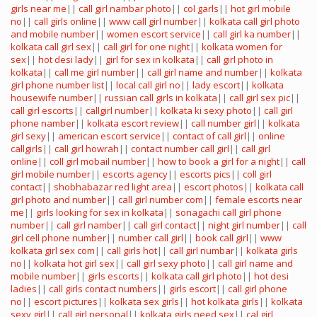
girls near me
||
call girl nambar photo
||
col garls
||
hot girl mobile
no
||
call girls online
||
www call girl number
||
kolkata call girl photo
and mobile number
||
women escort service
||
call girl ka number
||
kolkata call girl sex
||
call girl for one night
||
kolkata women for
sex
||
hot desi lady
||
girl for sex in kolkata
||
call girl photo in
kolkata
||
call me girl number
||
call girl name and number
||
kolkata
girl phone number list
||
local call girl no
||
lady escort
||
kolkata
housewife number
||
russian call girls in kolkata
||
call girl sex pic
||
call girl escorts
||
callgirl number
||
kolkata ki sexy photo
||
call girl
phone namber
||
kolkata escort review
||
call number girl
||
kolkata
girl sexy
||
american escort service
||
contact of call girl
||
online
callgirls
||
call girl howrah
||
contact number call girl
||
call girl
online
||
coll girl mobail number
||
how to book a girl for a night
||
call
girl mobile number
||
escorts agency
||
escorts pics
||
coll girl
contact
||
shobhabazar red light area
||
escort photos
||
kolkata call
girl photo and number
||
call girl number com
||
female escorts near
me
||
girls looking for sex in kolkata
||
sonagachi call girl phone
number
||
call girl namber
||
call girl contact
||
night girl number
||
call
girl cell phone number
||
number call girl
||
book call girl
||
www
kolkata girl sex com
||
call girls hot
||
call girl numbar
||
kolkata girls
no
||
kolkata hot girl sex
||
call girl sexy photo
||
call girl name and
mobile number
||
girls escorts
||
kolkata call girl photo
||
hot desi
ladies
||
call girls contact numbers
||
girls escort
||
call girl phone
no
||
escort pictures
||
kolkata sex girls
||
hot kolkata girls
||
kolkata
sexy girl
||
call girl personal
||
kolkata girls need sex
||
cal girl