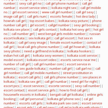
number
||
sexy call girl no
||
call girl phone numbar
||
call girl
nambar
||
escort service sites
||
kolkata night sex
||
call girl mobile
no.
||
girl escort service
||
www call girl number
||
call girl sexy
||
image call girl
||
call girls num
||
escorts female
||
hot desi lady
||
howrah call girl
||
top escort babes
||
kolkata sexy picture
||
phone
number call girl
||
girl escort
||
callgirl number
||
sexy girl booking
||
kolkata sex place
||
call girls contact
||
kolkata hot sexy girl
||
hot girl
no
||
call number girl
||
west bengal girls mobile number
||
russian
escort kolkata
||
sex kolkata girl
||
call girl escort
||
hot sex in
kolkata
||
call girl sexy image
||
female escort number
||
contact of
call girl
||
local call girls phone number
||
call girl howrah
||
kolkata
sexy photo
||
need a girlfriend in kolkata
||
kolkata hookers
||
indian hot call girl
||
kolkata sexy women
||
kolkata scott service
||
model escort
||
kolkata escort video
||
escorts service near me
||
number of call girl
||
call girl number com
||
escort service in
america
||
sex guide kolkata
||
number call girl
||
call garl no
||
call
girl nomber
||
call girl mobile numbers
||
street prostitution in
kolkata
||
escort call girls
||
call girls phone number
||
sex places in
kolkata
||
kolkata sex girl
||
call girl numbar
||
need girl for night
||
escort pics
||
escot services
||
escorte service
||
sexy call number
||
escort contact
||
escort service girls
||
how to find call girl
||
housewife escorts in kolkata
||
bengali call girl kolkata
||
online girls
booking
||
call girl personal
||
kolkata girl phone sex
||
cal girl
number
||
escorts call girls
||
kolkata park sex com
||
escort service
online
||
escort girls
||
call girl sexy
||
call girl in kolkata with photo
||