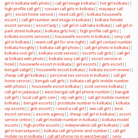
girl in kolkata with photo
||
call girl image kolkata
||
hot girl kolkata
||
high profile call girl
||
russian call girls in kolkata
||
mayapur call
girl
||
escort home service
||
need call girl
||
kolkata housewife
escort
||
call girl number and image in kolkata
||
kolkata female
escort service
||
escort lady
||
call girl in salt lake kolkata
||
call girl in
park street kolkata
||
kolkata girls hot
||
high profile call girls
||
kolkata escorts services
||
housewife escorts in kolkata
||
sexy call
girl in kolkata
||
i want call girl for one night
||
call girl contact number
kolkata hooghly
||
kolkata call girl photo
||
call girl photo in kolkata
||
kolkata cool girl
||
kolkata scott service
||
escorts call girls
||
call girl
at kolkata with photo
||
kolkata sexy call girl
||
escort service in
hotel
||
housewife escort in kolkata
||
girl escorts
||
girls escort
||
bengali callgirl
||
housewife escort kolkata
||
kolkata escort review
||
cheap call girl kolkata
||
personal sex service in kolkata
||
call girl
home service
||
bengali call girls
||
kolkata call girls mobile number
with photos
||
housewife escort kolkata
||
scott service kolkata
||
call girl in jadavpur
||
west bengal call girl phone number
||
bangali
call girl
||
local call girls com
||
city call girls
||
call girl mobile number
kolkata
||
bengali escorts
||
prostitute number in kolkata
||
kolkata
vip escorts
||
girls escort
||
i need a call girl
||
ww call girl
||
best
escort service
||
escorts agency
||
cheap call girl in kolkata
||
escort
service online
||
call girl mobile number in kolkata
||
kolkata model
escorts
||
high profile escorts
||
independent call girl kolkata
||
call
girl in barrackpore
||
kolkata call girl photo and number
||
call girl
mobile no in kolkata
||
call girl phone no in west bengal
||
sexy