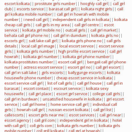
escort kolkata
||
prostitute girls number
||
hooghly call girl
||
call girl
club
||
escorts service
||
barasat call girl
||
kolkata night girls
||
call
girl kolkata mobile number
||
call girl in howrah with mobile
number
||
i need call girl
||
independent call girls in kolkata
||
kolkata
cheap call girls
||
call girls in my area
||
call girl centre
||
escot
service
||
kolkata girl mobile no
||
outcall girls
||
call girl market
||
behala call girl phone no
||
call girl in dumdum
||
kolkata girls no
||
escorts girl
||
salt lake call girl
||
kolkata girls phone no
||
call girls
details
||
local call girl image
||
local escort service
||
escort service
girls
||
kolkata girls number
||
high profile escort service
||
call girl
howrah
||
kolkata girl number
||
kolkata girl phone number
||
kolkata prostitutes number
||
escort call girl
||
bengali call girl phone
number
||
actress escort service
||
escort girl no
||
call girl escort
||
call girl in salt lake
||
girls escorts
||
ballygunge escorts
||
kolkata
housewife phone number
||
cheap escort service in kolkata
||
escort service call girl
||
list of call girls
||
call girl house
||
call girl in
barasat
||
escort contact
||
escourt service
||
kolkata sexy
housewife
||
call girl place
||
escort girl service
||
college call girls
||
call girl in burdwan
||
unsatisfied housewife in kolkata
||
girl escort
service
||
call girl home
||
home service call girl
||
individual call
girls
||
howrah call girl
||
russian escort kolkata
||
call girl list
||
callescorts
||
escort girls near me
||
escot services
||
call girl near
||
escort agency
||
call gril com
||
independent girl in kolkata
||
hotel
with call girl
||
coll girls com
||
kolkata girls number
||
kolkata girls
mobile number
||
coll grill kolkata
||
call girl at howrah
||