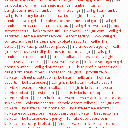
service in howrah
||
online book call girl
||
calling girl number
||
call
girl booking online
||
sonagachi call girl number
||
call girl
bangladeshi mobile number
||
online call girl
||
call girl call number
||
call girls near my location
||
contact of call girl
||
hot call girl
number
||
scot girl
||
female escort near me
||
col garls
||
call girl
nomber
||
prostitute centre in kolkata
||
call girl in kestopur
||
park
street escorts
||
kolkata beautiful girl photo
||
call girl.com
||
call girl
services
||
female escort service
||
escort facility
||
www call girl
contact number
||
independent kolkata escorts
||
call girl in
behala
||
kolkata prostitution places
||
indian escort agency
||
call
girl new
||
nearest call girl
||
how to contact call girl
||
calls girl
number
||
call girl search
||
girls of kolkata
||
sonagachi call girl
||
escort service contract
||
house wife escort
||
kolkata sonagachi girl
phone number
||
call girl numbers 2018
||
high profile prostitution
||
call girl private number
||
sonagachi call girls
||
prostitute in
kolkata
||
street prostitution in kolkata
||
mallugirls
||
kolkata
escorts
||
kolkata escort
||
call girls in kolkata
||
kolkata escort
service
||
escort service in kolkata
||
call girl in kolkata
||
escort
service kolkata
||
desi call girl
||
escorts in kolkata
||
top escort
service kolkata
||
escort kolkata
||
escort service at kolkata
||
escort
in kolkata
||
calcutta escorts
||
female escort kolkata
||
call girls at
kolkata
||
kolkata call girl phone no
||
kolkata female escorts
||
kolkata escort services
||
escort services kolkata
||
best escorts in
kolkata
||
kolkata escorts agency
||
female escort service in
kolkata
||
escort girl kolkata
||
female escorts in kolkata
||
escort