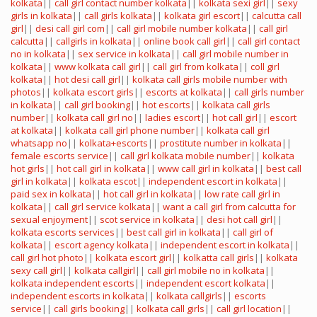
kolkata
||
call girl contact number kolkata
||
kolkata sexi girl
||
sexy
girls in kolkata
||
call girls kolkata
||
kolkata girl escort
||
calcutta call
girl
||
desi call girl com
||
call girl mobile number kolkata
||
call girl
calcutta
||
callgirls in kolkata
||
online book call girl
||
call girl contact
no in kolkata
||
sex service in kolkata
||
call girl mobile number in
kolkata
||
www kolkata call girl
||
call girl from kolkata
||
coll girl
kolkata
||
hot desi call girl
||
kolkata call girls mobile number with
photos
||
kolkata escort girls
||
escorts at kolkata
||
call girls number
in kolkata
||
call girl booking
||
hot escorts
||
kolkata call girls
number
||
kolkata call girl no
||
ladies escort
||
hot call girl
||
escort
at kolkata
||
kolkata call girl phone number
||
kolkata call girl
whatsapp no
||
kolkata+escorts
||
prostitute number in kolkata
||
female escorts service
||
call girl kolkata mobile number
||
kolkata
hot girls
||
hot call girl in kolkata
||
www call girl in kolkata
||
best call
girl in kolkata
||
kolkata escot
||
independent escort in kolkata
||
paid sex in kolkata
||
hot call girl in kolkata
||
low rate call girl in
kolkata
||
call girl service kolkata
||
want a call girl from calcutta for
sexual enjoyment
||
scot service in kolkata
||
desi hot call girl
||
kolkata escorts services
||
best call girl in kolkata
||
call girl of
kolkata
||
escort agency kolkata
||
independent escort in kolkata
||
call girl hot photo
||
kolkata escort girl
||
kolkatta call girls
||
kolkata
sexy call girl
||
kolkata callgirl
||
call girl mobile no in kolkata
||
kolkata independent escorts
||
independent escort kolkata
||
independent escorts in kolkata
||
kolkata callgirls
||
escorts
service
||
call girls booking
||
kolkata call girls
||
call girl location
||