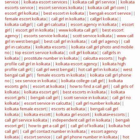
service
||
kolkata escort services
||
kolkata call girl service
||
kolkata
escorts service
||
escort services kolkata
||
kolkata call girl com
||
escort girl kolkata
||
best escort in kolkata
||
bengali escort service
||
female escort kolkata
||
call girl in kolkatta
||
callgirl kolkata
||
kolkata callgirl
||
call girl calcutta
||
escort agency in kolkata
||
escort
girl
||
escort girl in kolkata
||
www kolkata call girl
||
best escort
agency
||
escorts service kolkata
||
scott service kolkata
||
www call
girl in west bengal
||
best call girl in kolkata
||
call girl agency
||
call
girl in calcutta
||
kolkatta escorts
||
kolkata call girl photo and mobile
no
||
top escort service kolkata
||
coll girl kolkata
||
callgirls in
kolkata
||
prostitute number in kolkata
||
calcutta escorts
||
high
profile call girl in kolkata
||
kolkata escort agency
||
kolkata high
profile call girl
||
call girl west bengal
||
hot call girl in kolkata
||
west
bengal call girl
||
female escorts in kolkata
||
kolkata call girl phone
no
||
sex service in kolkata
||
kolkata college call girl
||
kolkata
escorts girls
||
escort at kolkata
||
how to find a call girl
||
call girls of
kolkata
||
kolkata escort girl
||
best escorts in kolkata
||
kolkata
escort girls
||
bengali call girl
||
scott service in kolkata
||
call girl no
kolkata
||
escort service in calcutta
||
call girl number kolkata
||
kolkata female escort
||
escorts at kolkata
||
bengali call girl
kolkata
||
kolkata escott
||
kolkata girl escort
||
kolkata+escorts
||
call girl service kolkata
||
independent call girl in kolkata
||
bengali
escort girl
||
how to get a call girl
||
call girl of kolkata
||
kolkata hot
call girl
||
call girl contact number in kolkata
||
escort agency
kolkata
||
escort service
||
call girl phone number in kolkata
||
hot