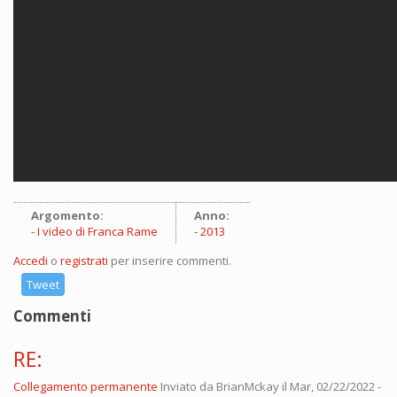
Argomento:
Anno:
I video di Franca Rame
2013
Accedi
o
registrati
per inserire commenti.
Tweet
Commenti
RE:
Collegamento permanente
Inviato da
BrianMckay
il Mar, 02/22/2022 -