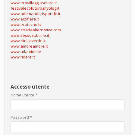
www.ecovillaggiosolare.it
festivalecofuturo.myblog.it
www.adomandarisponde.it
www.ecofiera.it
www.ecotecno.tv
www.stradaalternativa.com
www.sessosublime.it
www.clinicaverde.it
www.amoreamore.it
www.atlantide.tv
www.ridere.it
Accesso utente
Nome utente
*
Password
*