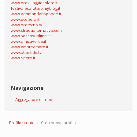
www.ecovillaggiosolare.it
festivalecofuturo.myblog.it
www.adomandarisponde.it
www.ecofiera.it
www.ecotecno.tv
www.stradaalternativa.com
www.sessosublime.it
www.clinicaverde.it
www.amoreamore.it
www.atlantide.tv
www.ridere.it
Navigazione
Aggregatore di feed
Profilo utente
Crea nuovo profilo