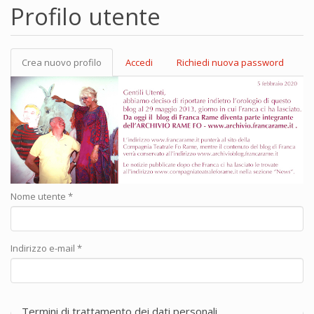
Profilo utente
Crea nuovo profilo
(scheda
Accedi
Richiedi nuova password
Schede primarie
attiva)
Nome utente
*
Indirizzo e-mail
*
Termini di trattamento dei dati personali