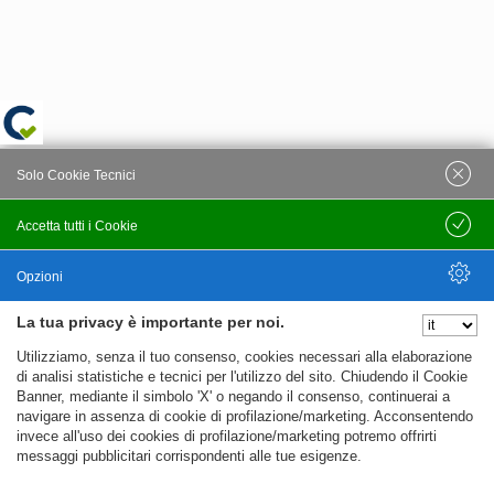
Solo Cookie Tecnici
Accetta tutti i Cookie
Salva
Opzioni
La tua privacy è importante per noi.
Nascondi Opzioni
Utilizziamo, senza il tuo consenso, cookies necessari alla elaborazione
di analisi statistiche e tecnici per l'utilizzo del sito. Chiudendo il Cookie
Banner, mediante il simbolo 'X' o negando il consenso, continuerai a
navigare in assenza di cookie di profilazione/marketing. Acconsentendo
invece all'uso dei cookies di profilazione/marketing potremo offrirti
messaggi pubblicitari corrispondenti alle tue esigenze.