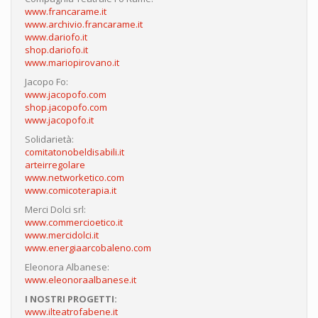
www.francarame.it
www.archivio.francarame.it
www.dariofo.it
shop.dariofo.it
www.mariopirovano.it
Jacopo Fo:
www.jacopofo.com
shop.jacopofo.com
www.jacopofo.it
Solidarietà:
comitatonobeldisabili.it
arteirregolare
www.networketico.com
www.comicoterapia.it
Merci Dolci srl:
www.commercioetico.it
www.mercidolci.it
www.energiaarcobaleno.com
Eleonora Albanese:
www.eleonoraalbanese.it
I NOSTRI PROGETTI:
www.ilteatrofabene.it