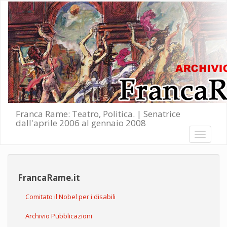
Salta al contenuto principale
Franca Rame: Teatro, Politica. | Senatrice
dall'aprile 2006 al gennaio 2008
Toggle
navigati
FrancaRame.it
Comitato il Nobel per i disabili
Archivio Pubblicazioni