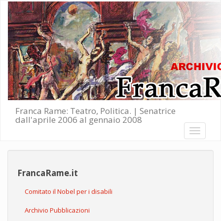
Salta al contenuto principale
Franca Rame: Teatro, Politica. | Senatrice
dall'aprile 2006 al gennaio 2008
Toggle
navigati
FrancaRame.it
Comitato il Nobel per i disabili
Archivio Pubblicazioni