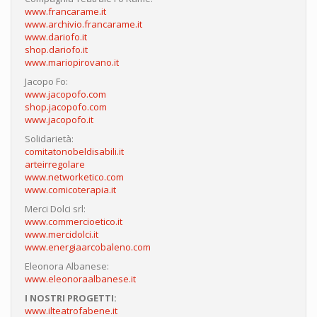
www.francarame.it
www.archivio.francarame.it
www.dariofo.it
shop.dariofo.it
www.mariopirovano.it
Jacopo Fo:
www.jacopofo.com
shop.jacopofo.com
www.jacopofo.it
Solidarietà:
comitatonobeldisabili.it
arteirregolare
www.networketico.com
www.comicoterapia.it
Merci Dolci srl:
www.commercioetico.it
www.mercidolci.it
www.energiaarcobaleno.com
Eleonora Albanese:
www.eleonoraalbanese.it
I NOSTRI PROGETTI:
www.ilteatrofabene.it