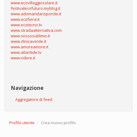
www.ecovillaggiosolare.it
festivalecofuturo.myblog.it
www.adomandarisponde.it
www.ecofiera.it
www.ecotecno.tv
www.stradaalternativa.com
www.sessosublime.it
www.clinicaverde.it
www.amoreamore.it
www.atlantide.tv
www.ridere.it
Navigazione
Aggregatore di feed
Profilo utente
Crea nuovo profilo