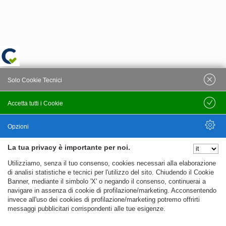
Solo Cookie Tecnici
Accetta tutti i Cookie
Salva
Opzioni
La tua privacy è importante per noi.
Nascondi Opzioni
Utilizziamo, senza il tuo consenso, cookies necessari alla elaborazione
di analisi statistiche e tecnici per l'utilizzo del sito. Chiudendo il Cookie
Banner, mediante il simbolo 'X' o negando il consenso, continuerai a
navigare in assenza di cookie di profilazione/marketing. Acconsentendo
invece all'uso dei cookies di profilazione/marketing potremo offrirti
messaggi pubblicitari corrispondenti alle tue esigenze.