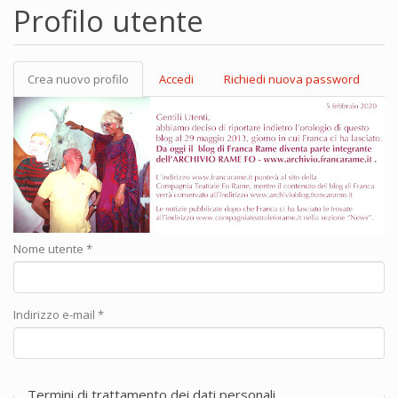
Profilo utente
Crea nuovo profilo
(scheda
Accedi
Richiedi nuova password
Schede primarie
attiva)
Nome utente
*
Indirizzo e-mail
*
Termini di trattamento dei dati personali