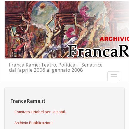
Salta al contenuto principale
Franca Rame: Teatro, Politica. | Senatrice
dall'aprile 2006 al gennaio 2008
Toggle
navigati
FrancaRame.it
Comitato il Nobel per i disabili
Archivio Pubblicazioni