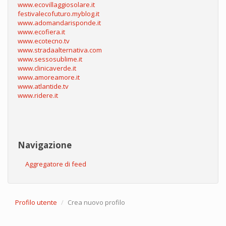
www.ecovillaggiosolare.it
festivalecofuturo.myblog.it
www.adomandarisponde.it
www.ecofiera.it
www.ecotecno.tv
www.stradaalternativa.com
www.sessosublime.it
www.clinicaverde.it
www.amoreamore.it
www.atlantide.tv
www.ridere.it
Navigazione
Aggregatore di feed
Profilo utente
Crea nuovo profilo