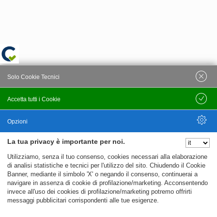
Solo Cookie Tecnici
Accetta tutti i Cookie
Salva
Opzioni
La tua privacy è importante per noi.
Nascondi Opzioni
Utilizziamo, senza il tuo consenso, cookies necessari alla elaborazione
di analisi statistiche e tecnici per l'utilizzo del sito. Chiudendo il Cookie
Banner, mediante il simbolo 'X' o negando il consenso, continuerai a
navigare in assenza di cookie di profilazione/marketing. Acconsentendo
invece all'uso dei cookies di profilazione/marketing potremo offrirti
messaggi pubblicitari corrispondenti alle tue esigenze.