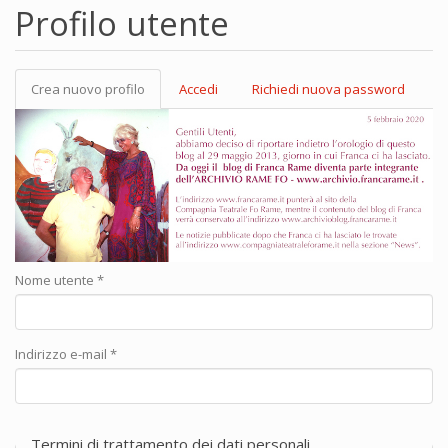
Profilo utente
Crea nuovo profilo
(scheda
Accedi
Richiedi nuova password
Schede primarie
attiva)
Nome utente
*
Indirizzo e-mail
*
Termini di trattamento dei dati personali