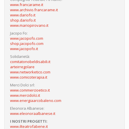
www.francarame.it
www.archivio.francarame.it
www.dariofo.it
shop.dariofo.it
www.mariopirovano.it
Jacopo Fo:
www.jacopofo.com
shop.jacopofo.com
www.jacopofo.it
Solidarietà:
comitatonobeldisabili.it
arteirregolare
www.networketico.com
www.comicoterapia.it
Merci Dolci srl:
www.commercioetico.it
www.mercidolci.it
www.energiaarcobaleno.com
Eleonora Albanese:
www.eleonoraalbanese.it
I NOSTRI PROGETTI:
www.ilteatrofabene.it