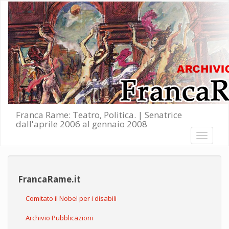
Salta al contenuto principale
Franca Rame: Teatro, Politica. | Senatrice
dall'aprile 2006 al gennaio 2008
Toggle
navigati
FrancaRame.it
Comitato il Nobel per i disabili
Archivio Pubblicazioni