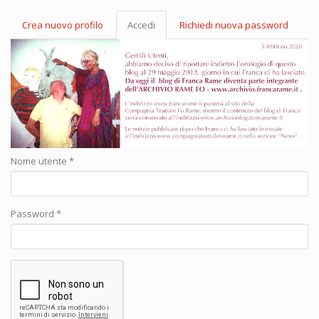
Crea nuovo profilo
Accedi
(scheda
Richiedi nuova password
Schede primarie
attiva)
Nome utente
*
Password
*