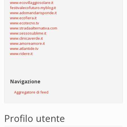
www.ecovillaggiosolare.it
festivalecofuturo.myblog.it
www.adomandarisponde.it
www.ecofiera.it
www.ecotecno.tv
www.stradaalternativa.com
www.sessosublime.it
www.clinicaverde.it
www.amoreamore.it
www.atlantide.tv
www.ridere.it
Navigazione
Aggregatore di feed
Profilo utente