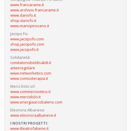
www.francarame.it
www.archivio.francarame.it
www.dariofo.it
shop.dariofo.it
www.mariopirovano.it
Jacopo Fo:
www.jacopofo.com
shop.jacopofo.com
www.jacopofo.it
Solidarietà:
comitatonobeldisabili.it
arteirregolare
www.networketico.com
www.comicoterapia.it
Merci Dolci srl:
www.commercioetico.it
www.mercidolci.it
www.energiaarcobaleno.com
Eleonora Albanese:
www.eleonoraalbanese.it
I NOSTRI PROGETTI:
www.ilteatrofabene.it