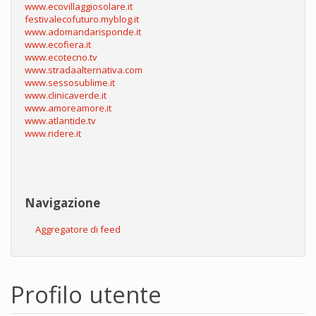
www.ecovillaggiosolare.it
festivalecofuturo.myblog.it
www.adomandarisponde.it
www.ecofiera.it
www.ecotecno.tv
www.stradaalternativa.com
www.sessosublime.it
www.clinicaverde.it
www.amoreamore.it
www.atlantide.tv
www.ridere.it
Navigazione
Aggregatore di feed
Profilo utente