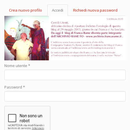
Crea nuovo profilo
Accedi
(scheda
Richiedi nuova password
Schede primarie
attiva)
Nome utente
*
Password
*