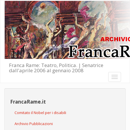
Salta al contenuto principale
Franca Rame: Teatro, Politica. | Senatrice
dall'aprile 2006 al gennaio 2008
Toggle
navigati
FrancaRame.it
Comitato il Nobel per i disabili
Archivio Pubblicazioni