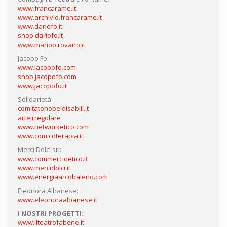
www.francarame.it
www.archivio.francarame.it
www.dariofo.it
shop.dariofo.it
www.mariopirovano.it
Jacopo Fo:
www.jacopofo.com
shop.jacopofo.com
www.jacopofo.it
Solidarietà:
comitatonobeldisabili.it
arteirregolare
www.networketico.com
www.comicoterapia.it
Merci Dolci srl:
www.commercioetico.it
www.mercidolci.it
www.energiaarcobaleno.com
Eleonora Albanese:
www.eleonoraalbanese.it
I NOSTRI PROGETTI:
www.ilteatrofabene.it