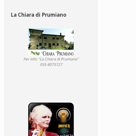
La Chiara di Prumiano
Per info: "La Chiara di Prumiano"
055-8075727