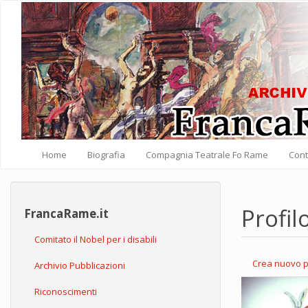
Salta al contenuto principale
Home
Biografia
Compagnia Teatrale Fo Rame
Cont
Profil
FrancaRame.it
Comitato il Nobel per i disabili
Crea nuovo p
Archivio Pubblicazioni
Schede pri
Riconoscimenti