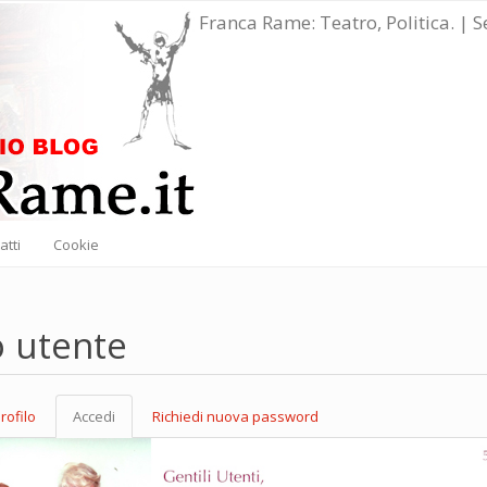
Franca Rame: Teatro, Politica. | 
atti
Cookie
o utente
rofilo
Accedi
(scheda
Richiedi nuova password
marie
attiva)