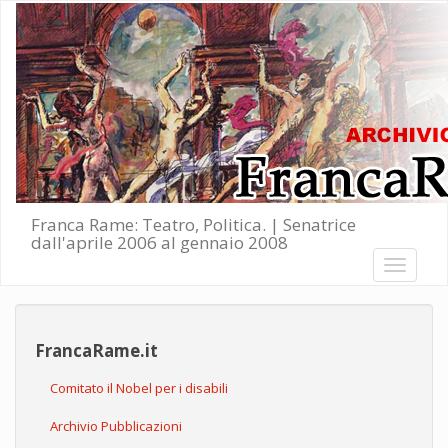
Salta al contenuto principale
Franca Rame: Teatro, Politica. | Senatrice
dall'aprile 2006 al gennaio 2008
Toggle
navigati
FrancaRame.it
Comitato il Nobel per i disabili
Archivio Pubblicazioni