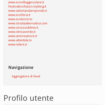
www.ecovillaggiosolare.it
festivalecofuturo.myblog.it
www.adomandarisponde.it
www.ecofiera.it
www.ecotecno.tv
www.stradaalternativa.com
www.sessosublime.it
www.clinicaverde.it
www.amoreamore.it
www.atlantide.tv
www.ridere.it
Navigazione
Aggregatore di feed
Profilo utente