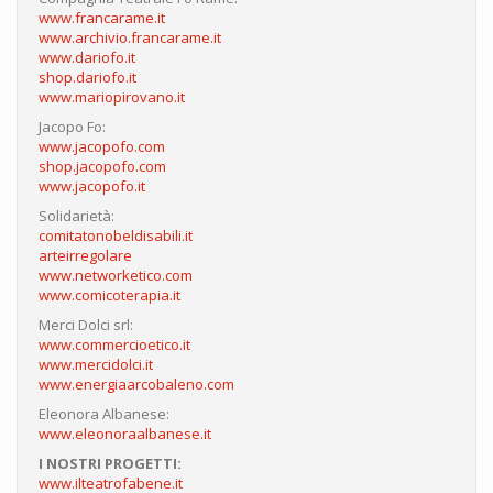
www.francarame.it
www.archivio.francarame.it
www.dariofo.it
shop.dariofo.it
www.mariopirovano.it
Jacopo Fo:
www.jacopofo.com
shop.jacopofo.com
www.jacopofo.it
Solidarietà:
comitatonobeldisabili.it
arteirregolare
www.networketico.com
www.comicoterapia.it
Merci Dolci srl:
www.commercioetico.it
www.mercidolci.it
www.energiaarcobaleno.com
Eleonora Albanese:
www.eleonoraalbanese.it
I NOSTRI PROGETTI:
www.ilteatrofabene.it