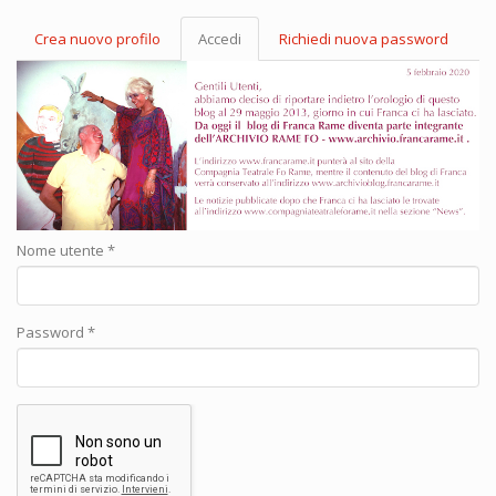
Crea nuovo profilo
Accedi
(scheda
Richiedi nuova password
Schede primarie
attiva)
Nome utente
*
Password
*