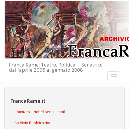
Salta al contenuto principale
Franca Rame: Teatro, Politica. | Senatrice
dall'aprile 2006 al gennaio 2008
Toggle
navigati
FrancaRame.it
Comitato il Nobel per i disabili
Archivio Pubblicazioni