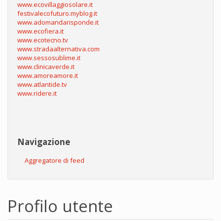
www.ecovillaggiosolare.it
festivalecofuturo.myblog.it
www.adomandarisponde.it
www.ecofiera.it
www.ecotecno.tv
www.stradaalternativa.com
www.sessosublime.it
www.clinicaverde.it
www.amoreamore.it
www.atlantide.tv
www.ridere.it
Navigazione
Aggregatore di feed
Profilo utente