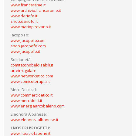
www.francarame.it
www.archivio.francarame.it
www.dariofo.it
shop.dariofo.it
www.mariopirovano.it
Jacopo Fo:
www.jacopofo.com
shop.jacopofo.com
www.jacopofo.it
Solidarietà:
comitatonobeldisabili.it
arteirregolare
www.networketico.com
www.comicoterapia.it
Merci Dolci srl:
www.commercioetico.it
www.mercidolci.it
www.energiaarcobaleno.com
Eleonora Albanese:
www.eleonoraalbanese.it
I NOSTRI PROGETTI:
www.ilteatrofabene.it