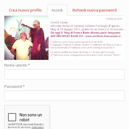
Crea nuovo profilo
Accedi
(scheda
Richiedi nuova password
Schede primarie
attiva)
Nome utente
*
Password
*